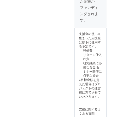
た金額が
ての
付され
円（税
Mathe
てから6
込） ※
ファンディ
matica
カ月
ご招待
ングされま
ノート
一回
は1名様
ブック
分） を
分とな
す。
ファイ
お送り
りま
ル ・菊
しま
す。ご
地と最
す。ま
家族ご
支援金の使い道
新の研
た、菊
同伴の
集まった支援金
究内容
地と最
場合は
は以下に使用す
をオン
新の研
別途1名
る予定です。
ライン
究内容
様分の
設備費
で60分
とオン
参加費
リターン仕入
程度（1
ライン
がかか
れ費
回）意
で60分
りま
研究継続に必
見交換
程度意
す。 ※
要な資金 セ
できる
見交換
詳細は
ミナー開催に
権利
できる
後日
必要な資金
（ツー
権利を
メール
※目標金額を超
ルは
お渡し
にてお
えた場合はプロ
zoomと
致しま
知らせ
ジェクトの運営
し、有
す。こ
致しま
費に充てさせて
効期限
ちらの
す。 ※
いただきます。
は6カ月
ノート
欠席さ
とす
ブック
れた方
る。）
ファイ
には、
支援に関するよ
をお送
ルがあ
当日の
くある質問
りしま
れば
資料を