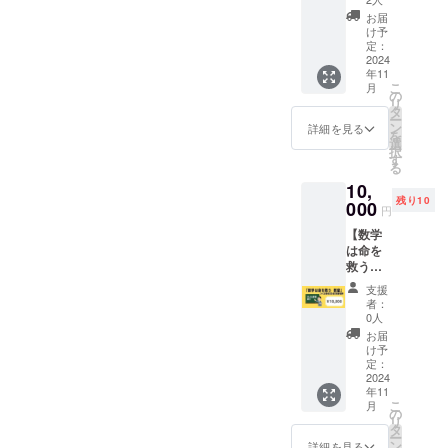
＞
学受験
地と最
2,000円
お届
対
新の研
け予
（税
策）
究内容
定：
込） ※
３コマ
2024
とオン
ご招待
年11
分授業
ライン
は1名様
こ
月
券コー
で30分
の
分とな
リ
ス】 感
程度意
タ
りま
ー
謝の気
見交換
ン
詳細を見る
す。ご
を
持ちを
できる
選
家族ご
択
込め
権利 ＜
す
同伴の
る
て、菊
所要時
場合は
10,
地個別
間＞ オ
別途1名
残り10
指導塾
000
ンライ
様分の
円
の数学
ン意見
参加費
【数学
授業
交換
がかか
は命を
（高
約30
りま
救う教
校、大
分 1回
す。 ※
室 5日
学受験
（有効
詳細は
支援
全日程
対
期限
者：
後日
コンプ
策）
送付さ
0人
メール
リート
３コマ
れてか
お届
にてお
参加
分授業
ら6カ
け予
知らせ
券】つ
券をお
定：
月） ＜
致しま
くば会
2024
送りし
料金＞
す。 ※
年11
場
ます。
5,000円
欠席さ
こ
月
（フェ
通塾さ
の
（税
れた方
リ
ルミカ
れるこ
タ
込） ※1
には、
ー
フェ）
とも可
ン
名様分
詳細を見る