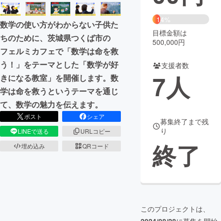
まちづくり・地域活性化
14%
数学の使い方がわからない子供た
目標金額は
ちのために、茨城県つくば市の
500,000円
CAMPFIRE for Social Good
CAMPFIRE Creation
フェルミカフェで「数学は命を救
CAMPFIREふるさと納税
machi-ya
コミュニティ
う！」をテーマとした「数学が好
支援者数
7
人
きになる教室」を開催します。数
学は命を救うというテーマを通じ
て、数学の魅力を伝えます。
ポスト
シェア
募集終了まで残
り
LINEで送る
URLコピー
終了
埋め込み
QRコード
このプロジェクトは、