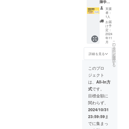
障学コ
ファイ
で開催
ンプ
ル ・今
しま
支援
リート
回のセ
す。 住
者：
キット
ミナー
所：〒
1人
コー
に用い
305-
お届
ス】 感
たシ
0041
け予
謝の気
ミュ
定：
茨城県
持ちを
2024
レー
つくば
年11
込め
ション
市上広
こ
月
て！ ・
の
の
岡407-1
リ
感謝の
Mathe
タ
※会場ま
ー
メール
matica
ン
での交
詳細を見る
を
・ス
ノート
選
通費は
択
テッ
ブック
す
お客様
る
カー1枚
ファイ
負担と
このプロ
（名刺
ルのう
なりま
ジェクト
サイ
ち入門
す。 ＜
ズ） ・
に必要
所要時
は、
All-In方
最新の
なもの
間＞ 5
式
です。
研究を
・60分
日全日
まとめ
オンラ
程チ
目標金額に
たpdf
イン意
ケット
関わらず、
ファイ
見交換
です。
ル ・今
チケッ
約2時間
2024/10/31
回のセ
ト（1名
×5日間
23:59:59
ま
ミナー
様分、
＜料金
に用い
有効期
＞
でに集まっ
たすべ
限 送
10,000