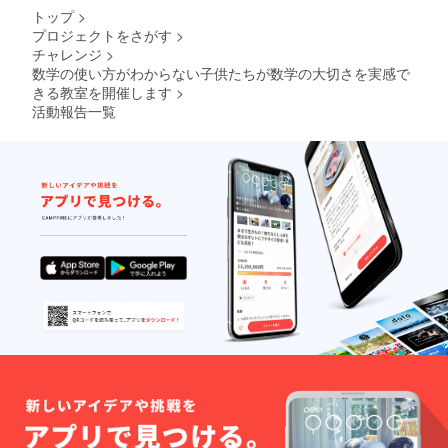
ション
＜料金
トップ
>
をする
＞
プロジェクトをさがす
>
ことも
15,000
チャレンジ
>
可能に
円（税
なりま
数学の使い方がわからない子供たちが数学の大切さを実感で
込） ※1
す！ ＜
名様分
きる教室を開催します
>
所要時
のオン
活動報告一覧
間＞ オ
ライン
ンライ
意見交
ン意見
換・チ
交換
ケット
約60分
となり
＜料金
ます。
＞
※詳細は
50,000
後日
円（税
メール
込） ※1
にてお
名様分
知らせ
のオン
致しま
ライン
す。
意見交
換・チ
ケット
となり
ます。
※詳細は
後日
メール