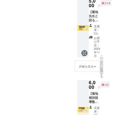
5,0
枚、最
「フェ
残り10
新の研
00
ルミカ
円
究をま
フェ」
【菊地
とめた
で開催
先生と
pdfファ
しま
語る数
イルを
す。 住
理安全
お送り
所：〒
支援
保障
しま
305-
者：
コー
す。
0041
0人
ス】 ・
茨城県
お届
感謝の
つくば
け予
メール
定：
市上広
・ス
2024
岡407-1
年11
テッ
※会場ま
こ
月
カー１
の
での交
リ
枚（名
タ
通費は
ー
刺サイ
ン
お客様
詳細を見る
を
ズ） ・
選
負担と
択
菊地個
す
なりま
る
別指導
す。 ＜
6,0
塾が
所要時
残り3
行って
00
間＞
円
いる数
1day
【菊地
理安全
参加チ
個別指
保障学
ケット
導塾
につい
です。
数学授
ての最
約2時間
支援
業（高
新研究
＜料金
者：
校、大
pdf ・菊
2人