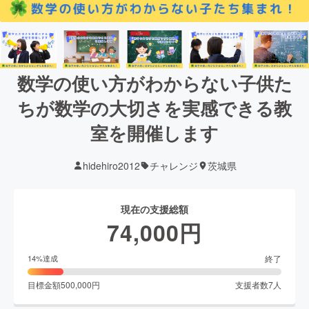
数学の使い方がわからない子供た
ちが数学の大切さを実感できる教
室を開催します
hidehiro2012
チャレンジ
茨城県
現在の支援総額
74,000
円
終了
14
%達成
目標金額
500,000
円
支援者数
7
人