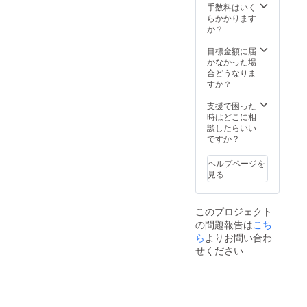
す。 こ
（他に
手数料はいく
お送り
ちらの
Mathe
らかかります
致しま
ノート
matica
か？
す。
ブック
のライ
ファイ
センス
目標金額に届
ルがあ
が必要
かなかった場
れば
です
合どうなりま
（他に
が）、
すか？
Mathe
菊地の
matica
研究の
支援で困った
のライ
検証な
時はどこに相
センス
どが可
談したらいい
が必要
能にな
ですか？
です
りま
が）、
す！ ＜
ヘルプページを
菊地の
所要時
見る
研究の
間＞ オ
検証
ンライ
や、パ
ン意見
このプロジェクト
ラメー
交換
の問題報告は
タを変
こち
約60分
えて自
（1回
ら
よりお問い合わ
分自身
分、有
せください
のオリ
効期
ジナル
限 送
のシ
付され
ミュ
てから6
レー
カ月）