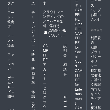
ニ
ニュー
ダク
楽
求
ティ
ス
ト
CAM
ヘルプ
クラウドファ
フー
チ
PFI
お問い
ンディングの
ド・
ャ
RE
合わせ
ノウハウを無
飲食
レ
Crea
料で学ぼう
店
ン
tion
各種規定
CAMPFIRE
ジ
CAM
アカデミー
アニ
ス
利用規
PFI
メ・
ポ
約
RE
漫画
ー
CA
説
細則
for
ツ
MP
明
プライ
Soci
ファ
映
FI
会
バシー
al
ッ
像
RE
・
ポリ
Goo
ショ
・
ア
相
シー
d
ン
映
カ
談
特定商
CAM
画
デ
会
取引法
PFI
ゲー
書
ミ
に基づ
RE
ム・
籍
ー
く表記
for
サー
・
と
情報セ
Ente
ビス
雑
は
キュリ
rtain
開発
誌
ク
サ
ティ方
men
出
ラ
ポ
針
t
版
ウ
ー
反社基
CAM