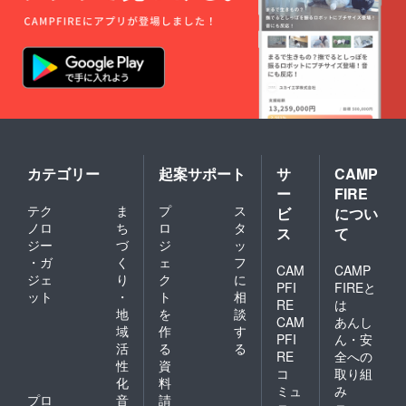
にてお
知らせ
いたし
ます。
カテゴリー
起案サポート
サ
CAMP
ー
FIRE
テク
ま
プ
ス
ビ
につい
ノロ
ち
ロ
タ
ス
て
ジー
づ
ジ
ッ
・ガ
く
ェ
フ
CAM
CAMP
ジェ
り
ク
に
PFI
FIREと
ット
・
ト
相
RE
は
地
を
談
CAM
あんし
域
作
す
PFI
ん・安
活
る
る
RE
全への
性
資
コ
取り組
化
料
ミュ
み
プロ
音
請