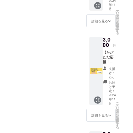
ルミカ
2024
年11
よいよ始まった！！という
フェ）
こ
月
〈数学
の
感じですが、始まったから
リ
は命を
タ
ー
救う教
ン
詳細を見る
にはぜひ、サクセスさせた
を
室・数
選
択
学が好
いです。既に４名の方から
す
る
きにな
支援を頂きました！！世界
3,0
る教室
を開催
00
円
を数学で平和に！！平和構
しま
【ただ
す！〉
築の理論に力を！！ぜひ、
ただ応
大人も
援！ガ
参加OK
よろしくお願い致します！
ンバレ
です。
支援
コー
＜開催
者：
ス】 感
予定＞
2人
謝の気
2024年
お届
持ちを
11月～
け予
込め
12月 5
定：
て、お
2024
日間開
年11
礼の
催のう
こ
月
メール
ち1日の
の
リ
と名刺
み ＜開
タ
ー
サイズ
催場所
ン
詳細を見る
を
のス
＞ 茨城
選
択
テッ
県つく
す
る
カー1
ば市内