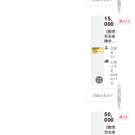
当日の
を
〈数学
能です
選
のオン
資料を
択
は命を
し、オ
す
ライン
お送り
る
救う教
ンライ
意見交
致しま
15,
室・数
ンの授
換・チ
す。
残り10
学が好
000
業も対
ケット
円
きにな
応して
となり
【数理
る教室
おりま
ます。
安全保
を開催
す。 送
※詳細は
障学入
しま
付され
後日
門キッ
す！〉
てから
メール
支援
トコー
大人も
二カ月
にてお
者：
ス】 感
参加OK
以内に
0人
知らせ
謝の気
です。
すべて
致しま
お届
持ちを
＜開催
お使い
け予
す。
込め
予定＞
定：
くださ
て！ ・
2024
2024年
い。
年11
感謝の
11月～
こ
月
メール
12月の5
の
リ
・ス
日間
タ
ー
テッ
開催予
ン
詳細を見る
を
カー1枚
定 ＜開
選
択
（名刺
催場所
す
る
サイ
＞ 茨城
50,
ズ） ・
県つく
残り9
最新の
000
ば市内
円
研究を
「フェ
【数理
まとめ
ルミカ
安全保
たpdf
フェ」