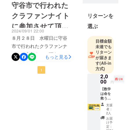
やります！よろしくお願い
くて人の命
守谷市で行われた
を救うため
致します！
クラファンナイト
に数理研究
リターンを
https://www.youtube.com/wa
者になっ
に参加させて頂き
tch?v=ScxkhGf25A0
選ぶ
た。数理研
2024/09/01 22:00
究者とし
ました！！(8/28)
８月２８日 水曜日に守谷
て、平和の
目標金額
市で行われたクラファンナ
未達でも
維持、万一
リターン
の際の危機
イトに参加させて頂き、カ
もっと見る
が届きま
管理など独
ウントダウンを行い、クラ
す
(All-in
自の数理モ
方式)
ウドファウンディングをス
1
デルで検証
2,0
タートしました！！(4) クラ
している。
残り8
00
円
ファンナイト ～Series Pitch
【数学
は命を
～ クラウドファンディング
救う教
デザイン×StartupSide【in守
室 1日
支援
のみ参
者：
谷】2024.8
加券】
2人
つくば
お届
https://www.facebook.com/e
会場
け予
（フェ
定：
vents/1548993549300972い