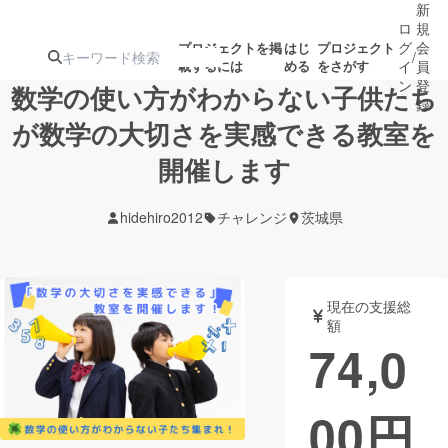
新
ロ
規
グ
会
プロジェクトを掲
はじ
プロジェクト
/
載するには
める
をさがす
イ
員
ン
登
数学の使い方がわからない子供たち
録
が数学の大切さを実感できる教室を
開催します
人気のプロ
注目のリ
注目の新着プロ
募集終了が近いプ
もうすぐ公開
ジェクト
ターン
ジェクト
ロジェクト
されます
hidehiro2012
チャレンジ
茨城県
アート・写真
音楽
現在の支援総
テクノロジー・ガジェット
ゲーム・サ
額
74,0
映像・映画
書籍・雑誌
00
円
ビジネス・起業
チャレンジ