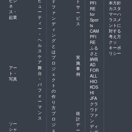
ビジ
ビ
ド
ト
本方針
PFI
ネ
ュ
フ
サ
カスタ
RE
ス・
ー
ァ
ー
マーハ
for
起業
テ
ン
ビ
ラスメ
Spor
ィ
デ
ス
ントに
ts
ー
ィ
対する
CAM
・
ン
考え方
PFI
ヘ
グ
クッ
RE
ル
と
キーポ
ふる
ス
は
リシー
さと
ケ
プ
実
納税
ア
ロ
施
AD
アー
舞
ジ
事
FOR
ト・
台
ェ
例
ALL
写真
・
ク
HIO
パ
ト
KOS
フ
の
HI
ォ
作
JFA
ー
り
クラ
マ
方
ウド
ン
プ
統
ファ
ス
ロ
計
ン
ソー
ジ
デ
ディ
シャ
ェ
ー
ング