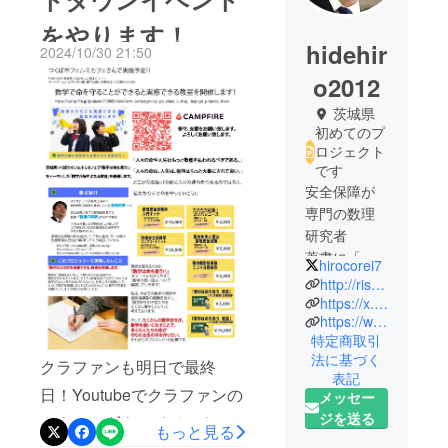
をやります！
hidehir
2024/10/30 21:50
o2012
茨城県
初めてのプ
ロジェクト
です
安全保障が
専門の数理
研究者
著書に「戦
hirocorei7
場の科
http://ris-tmi.com/kikuchikobetsu/wp
学」 はる
https://x.com/hirocorei7/
https://www.instagram.com/kikuchikobetsu
かぜ書房。
特定商取引
博士（工
法に基づく
クラファンも明日で最終
学）
表記
祖母から聞
日！Youtubeでクラファンの
メッセー
いた空襲の
ジを送る
カウントダウンイベントを
もっと見る
話しが悔し