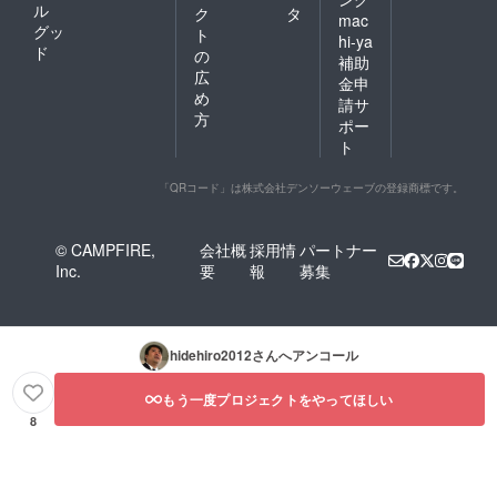
ル
ク
タ
mac
グッ
ト
hi-ya
ド
の
補助
広
金申
め
請サ
方
ポー
ト
「QRコード」は株式会社デンソーウェーブの登録商標です。
© CAMPFIRE,
会社概
採用情
パートナー
Inc.
要
報
募集
hidehiro2012
さんへアンコール
もう一度プロジェクトをやってほしい
8