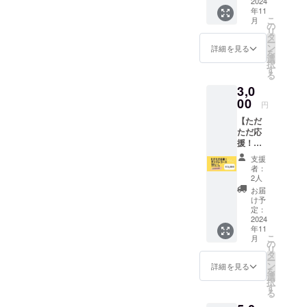
ルミカ
2024
年11
フェ）
こ
月
〈数学
の
リ
は命を
タ
ー
救う教
ン
詳細を見る
を
室・数
選
択
学が好
す
る
きにな
3,0
る教室
を開催
00
円
しま
【ただ
す！〉
ただ応
大人も
援！ガ
参加OK
ンバレ
です。
支援
コー
＜開催
者：
ス】 感
予定＞
2人
謝の気
2024年
お届
持ちを
11月～
け予
込め
12月 5
定：
て、お
2024
日間開
年11
礼の
催のう
こ
月
メール
ち1日の
の
リ
と名刺
み ＜開
タ
ー
サイズ
催場所
ン
詳細を見る
を
のス
＞ 茨城
選
択
テッ
県つく
す
る
カー1
ば市内