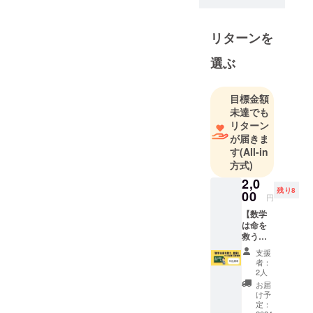
くて人の命
を救うため
に数理研究
リターンを
者になっ
選ぶ
た。数理研
究者とし
て、平和の
目標金額
未達でも
維持、万一
リターン
の際の危機
が届きま
管理など独
す
(All-in
自の数理モ
方式)
デルで検証
2,0
している。
残り8
00
円
【数学
は命を
救う教
室 1日
支援
のみ参
者：
加券】
2人
つくば
お届
会場
け予
（フェ
定：