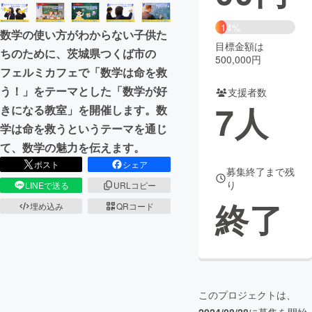
まちづくり・地域活性化
14%
数学の使い方がわからない子供た
目標金額は
ちのために、茨城県つくば市の
500,000円
CAMPFIRE for Social Good
CAMPFIRE Creation
フェルミカフェで「数学は命を救
CAMPFIREふるさと納税
machi-ya
コミュニティ
う！」をテーマとした「数学が好
支援者数
7
人
きになる教室」を開催します。数
学は命を救うというテーマを通じ
て、数学の魅力を伝えます。
ポスト
シェア
募集終了まで残
り
LINEで送る
URLコピー
終了
埋め込み
QRコード
このプロジェクトは、