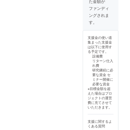
た金額が
ての
付され
円（税
Mathe
てから6
込） ※
ファンディ
matica
カ月
ご招待
ングされま
ノート
一回
は1名様
ブック
分） を
分とな
す。
ファイ
お送り
りま
ル ・菊
しま
す。ご
地と最
す。ま
家族ご
支援金の使い道
新の研
た、菊
同伴の
集まった支援金
究内容
地と最
場合は
は以下に使用す
をオン
新の研
別途1名
る予定です。
ライン
究内容
様分の
設備費
で60分
とオン
参加費
リターン仕入
程度（1
ライン
がかか
れ費
回）意
で60分
りま
研究継続に必
見交換
程度意
す。 ※
要な資金 セ
できる
見交換
詳細は
ミナー開催に
権利
できる
後日
必要な資金
（ツー
権利を
メール
※目標金額を超
ルは
お渡し
にてお
えた場合はプロ
zoomと
致しま
知らせ
ジェクトの運営
し、有
す。こ
致しま
費に充てさせて
効期限
ちらの
す。 ※
いただきます。
は6カ月
ノート
欠席さ
とす
ブック
れた方
る。）
ファイ
には、
支援に関するよ
をお送
ルがあ
当日の
くある質問
りしま
れば
資料を