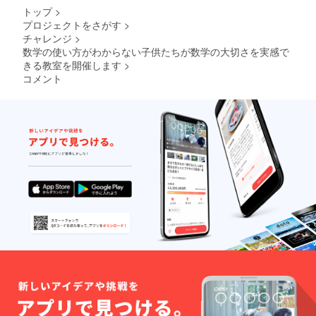
ション
＜料金
トップ
>
をする
＞
プロジェクトをさがす
>
ことも
15,000
チャレンジ
>
可能に
円（税
なりま
数学の使い方がわからない子供たちが数学の大切さを実感で
込） ※1
す！ ＜
名様分
きる教室を開催します
>
所要時
のオン
コメント
間＞ オ
ライン
ンライ
意見交
ン意見
換・チ
交換
ケット
約60分
となり
＜料金
ます。
＞
※詳細は
50,000
後日
円（税
メール
込） ※1
にてお
名様分
知らせ
のオン
致しま
ライン
す。
意見交
換・チ
ケット
となり
ます。
※詳細は
後日
メール