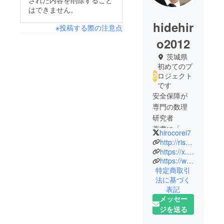
された内容を削除すること
はできません。
hidehir
※投稿する際の注意点
o2012
茨城県
初めてのプ
ロジェクト
です
安全保障が
専門の数理
研究者
著書に「戦
hirocorei7
場の科
http://ris-tmi.com/kikuchikobetsu/wp
学」 はる
https://x.com/hirocorei7/
https://www.instagram.com/kikuchikobetsu
かぜ書房。
特定商取引
博士（工
法に基づく
学）
表記
祖母から聞
メッセー
いた空襲の
ジを送る
話しが悔し