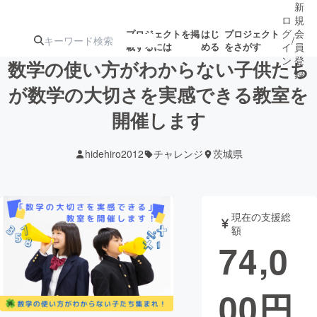
新
ロ
規
グ
会
プロジェクトを掲
はじ
プロジェクト
/
載するには
める
をさがす
イ
員
ン
登
数学の使い方がわからない子供たち
録
が数学の大切さを実感できる教室を
開催します
人気のプロ
注目のリ
注目の新着プロ
募集終了が近いプ
もうすぐ公開
ジェクト
ターン
ジェクト
ロジェクト
されます
hidehiro2012
チャレンジ
茨城県
アート・写真
音楽
現在の支援総
テクノロジー・ガジェット
ゲーム・サ
額
74,0
映像・映画
書籍・雑誌
00
円
ビジネス・起業
チャレンジ