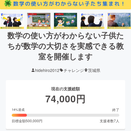
数学の使い方がわからない子供た
ちが数学の大切さを実感できる教
室を開催します
hidehiro2012
チャレンジ
茨城県
現在の支援総額
74,000
円
終了
14
%達成
目標金額
500,000
円
支援者数
7
人