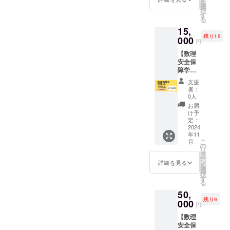
当日の
を
〈数学
能です
選
のオン
資料を
択
は命を
し、オ
す
ライン
お送り
る
救う教
ンライ
意見交
致しま
15,
室・数
ンの授
換・チ
す。
残り10
学が好
000
業も対
ケット
円
きにな
応して
となり
【数理
る教室
おりま
ます。
安全保
を開催
す。 送
※詳細は
障学入
しま
付され
後日
門キッ
す！〉
てから
メール
支援
トコー
大人も
二カ月
にてお
者：
ス】 感
参加OK
以内に
0人
知らせ
謝の気
です。
すべて
致しま
お届
持ちを
＜開催
お使い
け予
す。
込め
予定＞
定：
くださ
て！ ・
2024
2024年
い。
年11
感謝の
11月～
こ
月
メール
12月の5
の
リ
・ス
日間
タ
ー
テッ
開催予
ン
詳細を見る
を
カー1枚
定 ＜開
選
択
（名刺
催場所
す
る
サイ
＞ 茨城
50,
ズ） ・
県つく
残り9
最新の
000
ば市内
円
研究を
「フェ
【数理
まとめ
ルミカ
安全保
たpdf
フェ」