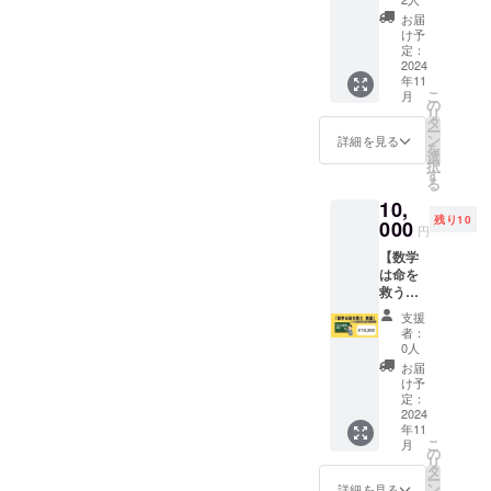
＞
学受験
地と最
2,000円
お届
対
新の研
け予
（税
策）
究内容
定：
込） ※
３コマ
2024
とオン
ご招待
年11
分授業
ライン
は1名様
こ
月
券コー
で30分
の
分とな
リ
ス】 感
程度意
タ
りま
ー
謝の気
見交換
ン
詳細を見る
す。ご
を
持ちを
できる
選
家族ご
択
込め
権利 ＜
す
同伴の
る
て、菊
所要時
場合は
10,
地個別
間＞ オ
別途1名
残り10
指導塾
000
ンライ
様分の
円
の数学
ン意見
参加費
【数学
授業
交換
がかか
は命を
（高
約30
りま
救う教
校、大
分 1回
す。 ※
室 5日
学受験
（有効
詳細は
支援
全日程
対
期限
者：
後日
コンプ
策）
送付さ
0人
メール
リート
３コマ
れてか
お届
にてお
参加
分授業
ら6カ
け予
知らせ
券】つ
券をお
定：
月） ＜
致しま
くば会
2024
送りし
料金＞
す。 ※
年11
場
ます。
5,000円
欠席さ
こ
月
（フェ
通塾さ
の
（税
れた方
リ
ルミカ
れるこ
タ
込） ※1
には、
ー
フェ）
とも可
ン
名様分
詳細を見る