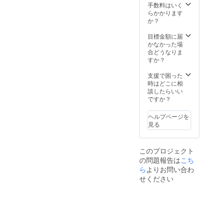
す。 こ
（他に
手数料はいく
お送り
ちらの
Mathe
らかかります
致しま
ノート
matica
か？
す。
ブック
のライ
ファイ
センス
目標金額に届
ルがあ
が必要
かなかった場
れば
です
合どうなりま
（他に
が）、
すか？
Mathe
菊地の
matica
研究の
支援で困った
のライ
検証な
時はどこに相
センス
どが可
談したらいい
が必要
能にな
ですか？
です
りま
が）、
す！ ＜
ヘルプページを
菊地の
所要時
見る
研究の
間＞ オ
検証
ンライ
や、パ
ン意見
このプロジェクト
ラメー
交換
の問題報告は
タを変
こち
約60分
えて自
（1回
ら
よりお問い合わ
分自身
分、有
せください
のオリ
効期
ジナル
限 送
のシ
付され
ミュ
てから6
レー
カ月）