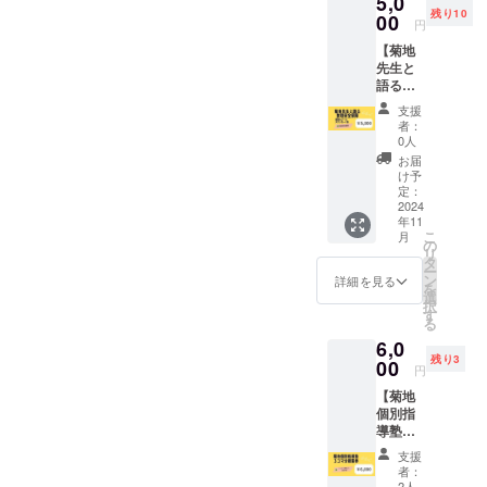
5,0
枚、最
「フェ
残り10
新の研
00
ルミカ
円
究をま
フェ」
【菊地
とめた
で開催
先生と
pdfファ
しま
語る数
イルを
す。 住
理安全
お送り
所：〒
支援
保障
しま
305-
者：
コー
す。
0041
0人
ス】 ・
茨城県
お届
感謝の
つくば
け予
メール
定：
市上広
・ス
2024
岡407-1
年11
テッ
※会場ま
こ
月
カー１
の
での交
リ
枚（名
タ
通費は
ー
刺サイ
ン
お客様
詳細を見る
を
ズ） ・
選
負担と
択
菊地個
す
なりま
る
別指導
す。 ＜
6,0
塾が
所要時
残り3
行って
00
間＞
円
いる数
1day
【菊地
理安全
参加チ
個別指
保障学
ケット
導塾
につい
です。
数学授
ての最
約2時間
支援
業（高
新研究
＜料金
者：
校、大
pdf ・菊
2人