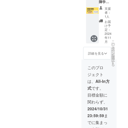
障学コ
ファイ
で開催
ンプ
ル ・今
しま
支援
リート
回のセ
す。 住
者：
キット
ミナー
所：〒
1人
コー
に用い
305-
お届
ス】 感
たシ
0041
け予
謝の気
ミュ
定：
茨城県
持ちを
2024
レー
つくば
年11
込め
ション
市上広
こ
月
て！ ・
の
の
岡407-1
リ
感謝の
Mathe
タ
※会場ま
ー
メール
matica
ン
での交
詳細を見る
を
・ス
ノート
選
通費は
択
テッ
ブック
す
お客様
る
カー1枚
ファイ
負担と
このプロ
（名刺
ルのう
なりま
ジェクト
サイ
ち入門
す。 ＜
ズ） ・
に必要
所要時
は、
All-In方
最新の
なもの
間＞ 5
式
です。
研究を
・60分
日全日
まとめ
オンラ
程チ
目標金額に
たpdf
イン意
ケット
関わらず、
ファイ
見交換
です。
ル ・今
チケッ
約2時間
2024/10/31
回のセ
ト（1名
×5日間
23:59:59
ま
ミナー
様分、
＜料金
に用い
有効期
＞
でに集まっ
たすべ
限 送
10,000