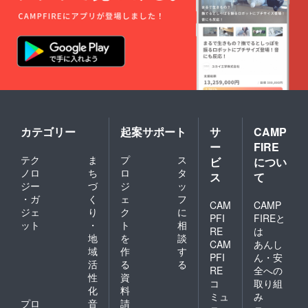
にてお
知らせ
いたし
ます。
カテゴリー
起案サポート
サ
CAMP
ー
FIRE
テク
ま
プ
ス
ビ
につい
ノロ
ち
ロ
タ
ス
て
ジー
づ
ジ
ッ
・ガ
く
ェ
フ
CAM
CAMP
ジェ
り
ク
に
PFI
FIREと
ット
・
ト
相
RE
は
地
を
談
CAM
あんし
域
作
す
PFI
ん・安
活
る
る
RE
全への
性
資
コ
取り組
化
料
ミュ
み
プロ
音
請