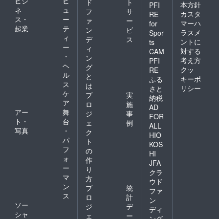
ビジ
ビ
ド
ト
本方針
PFI
ネ
ュ
フ
サ
カスタ
RE
ス・
ー
ァ
ー
マーハ
for
起業
テ
ン
ビ
ラスメ
Spor
ィ
デ
ス
ントに
ts
ー
ィ
対する
CAM
・
ン
考え方
PFI
ヘ
グ
クッ
RE
ル
と
キーポ
ふる
ス
は
リシー
さと
ケ
プ
実
納税
ア
ロ
施
AD
アー
舞
ジ
事
FOR
ト・
台
ェ
例
ALL
写真
・
ク
HIO
パ
ト
KOS
フ
の
HI
ォ
作
JFA
ー
り
クラ
マ
方
ウド
ン
プ
統
ファ
ス
ロ
計
ン
ソー
ジ
デ
ディ
シャ
ェ
ー
ング