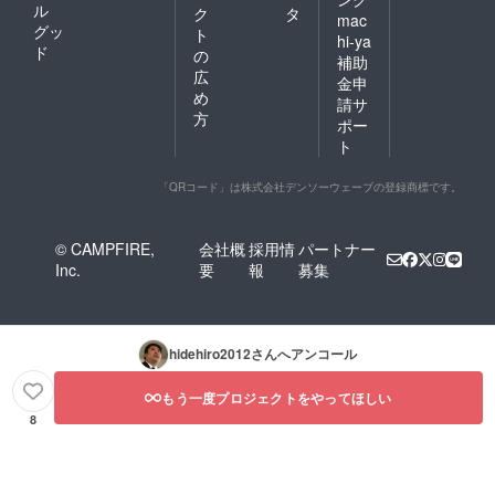
ル
ク
タ
mac
グッ
ト
hi-ya
ド
の
補助
広
金申
め
請サ
方
ポー
ト
「QRコード」は株式会社デンソーウェーブの登録商標です。
© CAMPFIRE,
会社概
採用情
パートナー
Inc.
要
報
募集
hidehiro2012
さんへアンコール
もう一度プロジェクトをやってほしい
8