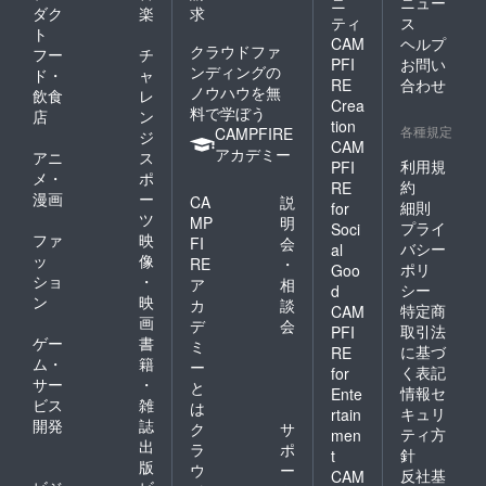
ニ
ニュー
ダク
楽
求
ティ
ス
ト
CAM
ヘルプ
クラウドファ
フー
チ
PFI
お問い
ンディングの
ド・
ャ
RE
合わせ
ノウハウを無
飲食
レ
Crea
料で学ぼう
店
ン
tion
各種規定
CAMPFIRE
ジ
CAM
アカデミー
アニ
ス
利用規
PFI
メ・
ポ
約
RE
漫画
ー
CA
説
細則
for
ツ
MP
明
プライ
Soci
ファ
映
FI
会
バシー
al
ッ
像
RE
・
ポリ
Goo
ショ
・
ア
相
シー
d
ン
映
カ
談
特定商
CAM
画
デ
会
取引法
PFI
ゲー
書
ミ
に基づ
RE
ム・
籍
ー
く表記
for
サー
・
と
情報セ
Ente
ビス
雑
は
キュリ
rtain
開発
誌
ク
サ
ティ方
men
出
ラ
ポ
針
t
版
ウ
ー
反社基
CAM