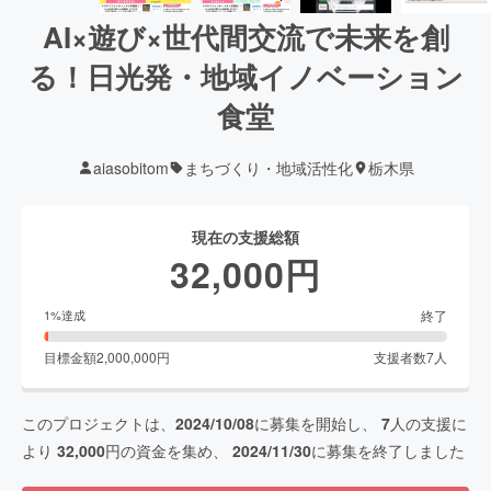
AI×遊び×世代間交流で未来を創
る！日光発・地域イノベーション
食堂
aiasobitom
まちづくり・地域活性化
栃木県
現在の支援総額
32,000
円
終了
1
%達成
目標金額
2,000,000
円
支援者数
7
人
このプロジェクトは、
2024/10/08
に募集を開始し、
7
人の支援に
より
32,000
円の資金を集め、
2024/11/30
に募集を終了しました