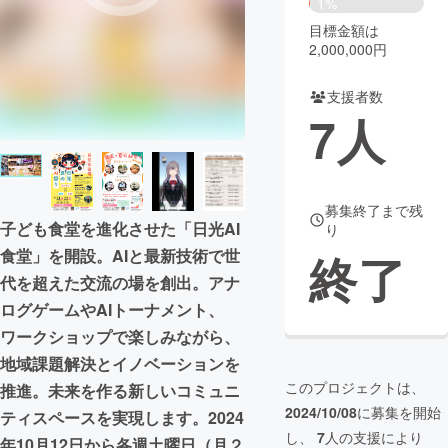
1%
目標金額は
まちづくり・地域活性化
2,000,000円
支援者数
CAMPFIRE for Social Good
CAMPFIRE Creation
7
人
CAMPFIREふるさと納税
machi-ya
コミュニティ
募集終了まで残
子ども食堂を進化させた「日光AI
り
食堂」を開設。AIと最新技術で世
終了
代を超えた交流の場を創出。アナ
ログゲームやAIトーナメント、
ワークショップで楽しみながら、
地域課題解決とイノベーションを
このプロジェクトは、
推進。未来を作る新しいコミュニ
2024/10/08
に募集を開始
ティスペースを実現します。2024
し、
7
人の支援により
年10月12日から各週土曜日（月２