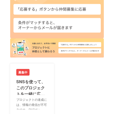
募集中
SNSを使って、
このプロジェク
トを一緒に広め
ましょう！
プロジェクトの達成に
は、情報の発信が不可
欠です。SNSでシェア
LIN