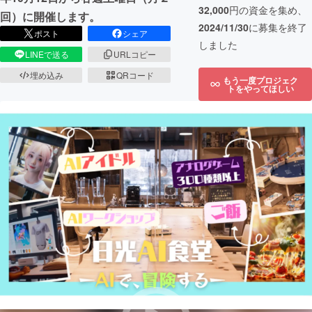
32,000
円の資金を集め、
回）に開催します。
2024/11/30
に募集を終了
ポスト
シェア
しました
LINEで送る
URLコピー
埋め込み
QRコード
もう一度プロジェク
トをやってほしい