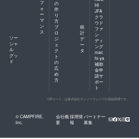
フ
の
HI
ォ
作
JFA
ー
り
クラ
マ
方
ウド
ン
プ
統
ファ
ス
ロ
計
ン
ソー
ジ
デ
ディ
シャ
ェ
ー
ング
ル
ク
タ
mac
グッ
ト
hi-ya
ド
の
補助
広
金申
め
請サ
方
ポー
ト
「QRコード」は株式会社デンソーウェーブの登録商標です。
© CAMPFIRE,
会社概
採用情
パートナー
Inc.
要
報
募集