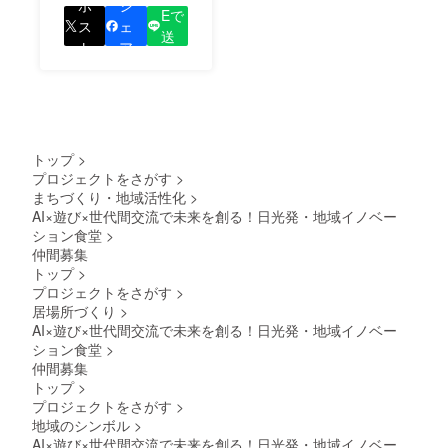
をして、あなたが応援
ポ
シ
Eで
しているプロジェクト
ス
ェ
送
の良さを知ってもらい
ト
ア
る
ましょう！
トップ
>
プロジェクトをさがす
>
まちづくり・地域活性化
>
AI×遊び×世代間交流で未来を創る！日光発・地域イノベー
ション食堂
>
仲間募集
トップ
>
プロジェクトをさがす
>
居場所づくり
>
AI×遊び×世代間交流で未来を創る！日光発・地域イノベー
ション食堂
>
仲間募集
トップ
>
プロジェクトをさがす
>
地域のシンボル
>
AI×遊び×世代間交流で未来を創る！日光発・地域イノベー