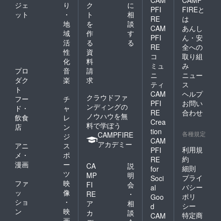
CAM
CAMP
ジェ
り
ク
に
PFI
FIREと
ット
・
ト
相
RE
は
地
を
談
CAM
あんし
域
作
す
PFI
ん・安
活
る
る
RE
全への
性
資
コ
取り組
化
料
ミュ
み
プロ
音
請
ニ
ニュー
ダク
楽
求
ティ
ス
ト
CAM
ヘルプ
クラウドファ
フー
チ
PFI
お問い
ンディングの
ド・
ャ
RE
合わせ
ノウハウを無
飲食
レ
Crea
料で学ぼう
店
ン
tion
各種規定
CAMPFIRE
ジ
CAM
アカデミー
アニ
ス
利用規
PFI
メ・
ポ
約
RE
漫画
ー
CA
説
細則
for
ツ
MP
明
プライ
Soci
ファ
映
FI
会
バシー
al
ッ
像
RE
・
ポリ
Goo
ショ
・
ア
相
シー
d
ン
映
カ
談
特定商
CAM
画