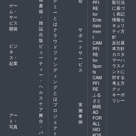
デ
会
取引法
PFI
ゲー
書
ミ
に基づ
RE
ム・
籍
ー
く表記
for
サー
・
と
情報セ
Ente
ビス
雑
は
キュリ
rtain
開発
誌
ク
サ
ティ方
men
出
ラ
ポ
針
t
版
ウ
ー
反社基
CAM
ビジ
ビ
ド
ト
本方針
PFI
ネ
ュ
フ
サ
カスタ
RE
ス・
ー
ァ
ー
マーハ
for
起業
テ
ン
ビ
ラスメ
Spor
ィ
デ
ス
ントに
ts
ー
ィ
対する
CAM
・
ン
考え方
PFI
ヘ
グ
クッ
RE
ル
と
キーポ
ふる
ス
は
リシー
さと
ケ
プ
実
納税
ア
ロ
施
AD
アー
舞
ジ
事
FOR
ト・
台
ェ
例
ALL
写真
・
ク
HIO
パ
ト
KOS