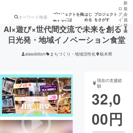
新
ロ
規
グ
会
プロジェクトを掲
はじ
プロジェクト
/
載するには
める
をさがす
イ
員
ン
登
AI×遊び×世代間交流で未来を創る！
録
日光発・地域イノベーション食堂
人気のプロ
注目のリ
注目の新着プロ
募集終了が近いプ
もうすぐ公開
aiasobitom
まちづくり・地域活性化
栃木県
ジェクト
ターン
ジェクト
ロジェクト
されます
アート・写真
音楽
現在の支援総
額
32,0
テクノロジー・ガジェット
ゲーム・サ
00
円
映像・映画
書籍・雑誌
ビジネス・起業
チャレンジ