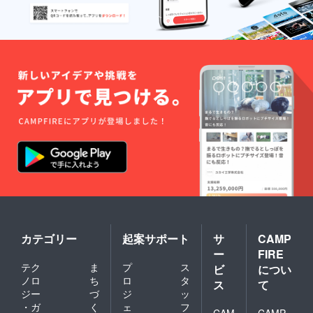
カテゴリー
起案サポート
サ
CAMP
ー
FIRE
テク
ま
プ
ス
ビ
につい
ノロ
ち
ロ
タ
ス
て
ジー
づ
ジ
ッ
・ガ
く
ェ
フ