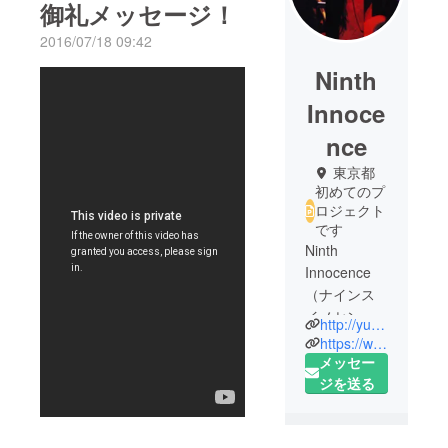
御礼メッセージ！
2016/07/18 09:42
Ninth
Innoce
nce
東京都
初めてのプ
ロジェクト
です
Ninth
Innocence
（ナインス
イノセン
http://yumesukei.wix.com/ninth-innocence
ス）
https://www.facebook.com/ninthinnocence/
2013年9月約
メッセー
10年に及ぶ
ジを送る
渡米より帰
国した鈴木