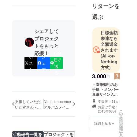
結女と高橋
リターンを
圭一により
結成。同時
選ぶ
に曲作りに
入る。
シェアして
目標金額
2013年12月
プロジェク
未達なら
24日、
全額返金
トをもっと
YouTube及
されます
応援！
LIN
びFacebokに
(All-or-
ポ
シ
Eで
て2014年か
Nothing
ス
ェ
送
方式)
らの活動開
ト
ア
る
始を発表。
3,000
円
2013年12月
・直筆御礼のお
29日自ら制
手紙 ・メンバー
作した
直筆サイン入り
ポストカード ・
MV[feel]を
支援者：31人
支援していただ
Ninth Innocence
完成したCD
お届け予定：
いた皆さんへ。
アルバムメイキ
YouTube限
こ
2016年08月
鈴木結女より。
ングムービー予
の
定で発表。
リ
告編
タ
ー
2014年1月
ン
詳細を見る
を
18日MV第二
選
択
す
活動報告一覧を
プロジェクトを
弾[10 more
る