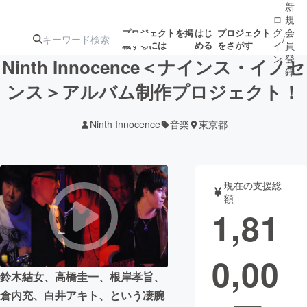
新
ロ
規
グ
会
プロジェクトを掲
はじ
プロジェクト
/
載するには
める
をさがす
イ
員
ン
登
Ninth Innocence＜ナインス・イノセ
録
ンス＞アルバム制作プロジェクト！
人気のプロ
注目のリ
注目の新着プロ
募集終了が近いプ
もうすぐ公開
Ninth Innocence
音楽
東京都
ジェクト
ターン
ジェクト
ロジェクト
されます
アート・写真
音楽
現在の支援総
額
1,81
テクノロジー・ガジェット
ゲーム・サ
0,00
映像・映画
書籍・雑誌
鈴木結女、高橋圭一、根岸孝旨、
倉内充、白井アキト、という凄腕
ビジネス・起業
チャレンジ