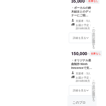
35,000
は2時間以内を予
円
在庫なし
定しておりま
前回と同じ
・ボーカルの鈴
す。お店までの
で、この時
木結女とのディ
交通費、宿泊費
を機会に正
ナーにご招
等はご本人でご
待！！ （都内某
負担くださいま
式メンバー
支援者：5人
所、お店はこち
すよう御願い致
お届け予定：
となり、バ
らで指定させて
します。） ・完
こ
2016年09月
の
頂きます。ス
ンドとして
成したCD ・鈴
リ
タ
タッフ、もしく
木結女との記念
ー
の活動をス
ン
はメンバーが同
詳細を見る
撮影
を
タート。
選
行いたします。
択
す
日程は双方相談
2016年4月、
る
の上決定させて
約2年ぶりの
150,000
頂きます。時間
円
在庫なし
活動再開を
は2時間以内を予
・オリジナル楽
定しておりま
発表。
曲制作 Ninth
す。お店までの
同4月24日六
Inncenceで支援
交通費、宿泊費
者様のためにオ
等はご本人でご
本木C*Laps
支援者：3人
リジナル楽曲を
負担くださいま
にて復活ラ
お届け予定：
作ります！ 思い
すよう御願い致
こ
2016年09月
の
イブを行
出やエピソー
します。） ・完
リ
タ
ド、また、誰か
成したCD ・鈴
う。
ー
ン
に向けての想い
詳細を見る
木結女との記念
を
選
等を綴った文章
撮影
択
す
等をいただけれ
る
ば、それに沿っ
このプロ
た形で制作しま