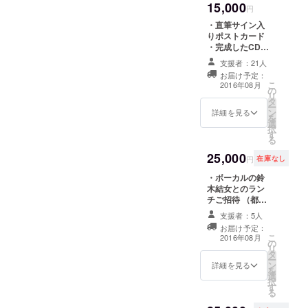
ストライ
15,000
ト
円
ブ。
・直筆サイン入
メンバーは
りポストカード
・完成したCD
Vo.鈴木結女
・アルバムメイ
支援者：21人
Guitar.高橋
キングDVD ・ア
お届け予定：
圭一 Bass.根
ルバムジャケッ
こ
2016年08月
の
トに支援者様の
岸孝旨
リ
タ
お名前をクレ
ー
Drums.倉内
ン
ジット ・アルバ
詳細を見る
を
選
ム発売記念特製T
充 Keyboad.
択
す
シャツ
る
白井アキト
​2014年4月
25,000
円
在庫なし
20日目黒ブ
・ボーカルの鈴
ルースアレ
木結女とのラン
チご招待 （都内
イジャパン
某所、お店はこ
にて2nd
支援者：5人
ちらで指定させ
お届け予定：
Live「鈴木結
て頂きます。ス
こ
2016年08月
の
タッフ、もしく
女バース
リ
タ
はメンバーが同
ー
デースペ
ン
行いたします。
詳細を見る
を
選
シャルライ
日程は双方相談
択
す
の上決定させて
ブ」
る
頂きます。時間
メンバーも