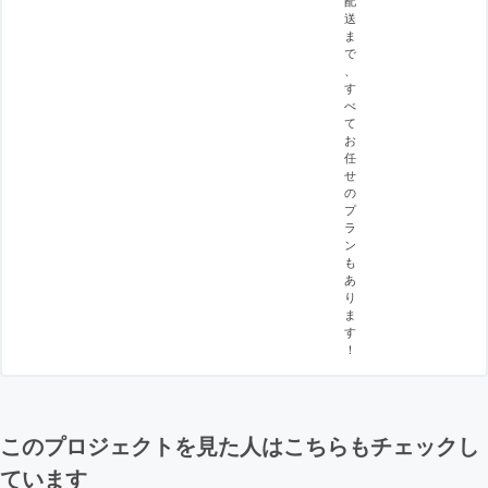
送
ま
で
、
す
べ
て
お
任
せ
の
プ
ラ
ン
も
あ
り
ま
す
！
このプロジェクトを見た人はこちらもチェックし
ています