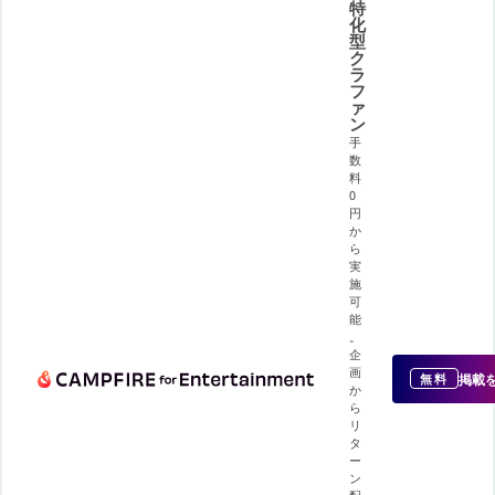
特
化
型
ク
ラ
フ
ァ
ン
手
数
料
0
円
か
ら
実
施
可
能
。
企
画
掲載
無料
か
ら
リ
タ
ー
ン
配