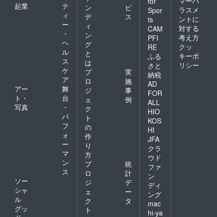
マーハ
for
起業
テ
ン
ビ
ラスメ
Spor
ィ
デ
ス
ントに
ts
ー
ィ
対する
CAM
・
ン
考え方
PFI
ヘ
グ
クッ
RE
ル
と
キーポ
ふる
ス
は
リシー
さと
ケ
プ
実
納税
ア
ロ
施
AD
アー
舞
ジ
事
FOR
ト・
台
ェ
例
ALL
写真
・
ク
HIO
パ
ト
KOS
フ
の
HI
ォ
作
JFA
ー
り
クラ
マ
方
ウド
ン
プ
統
ファ
ス
ロ
計
ン
ソー
ジ
デ
ディ
シャ
ェ
ー
ング
ル
ク
タ
mac
グッ
ト
hi-ya