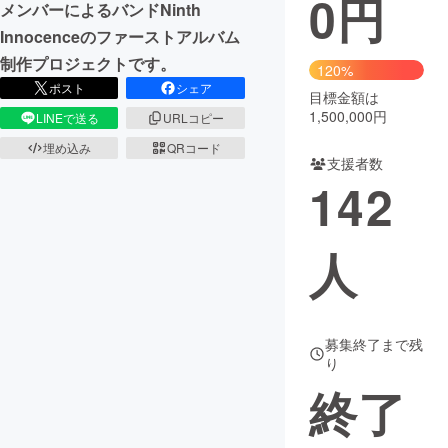
0
円
メンバーによるバンドNinth
Innocenceのファーストアルバム
まちづくり・地域活性化
制作プロジェクトです。
120%
ポスト
シェア
目標金額は
CAMPFIRE for Social Good
CAMPFIRE Creation
1,500,000円
LINEで送る
URLコピー
CAMPFIREふるさと納税
machi-ya
コミュニティ
埋め込み
QRコード
支援者数
142
人
募集終了まで残
り
終了