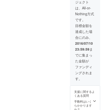
ジェクト
す。 完成したア
ルバムCD、メイ
は、All-or-
キングDVDとと
Nothing方式
もにCDに焼いて
お渡し致しま
です。
す。
目標金額を
達成した場
合にのみ、
2016/07/10
23:59:59
ま
でに集まっ
た金額が
ファンディ
ングされま
す。
支援に関するよ
くある質問
手数料はいく
らかかります
か？