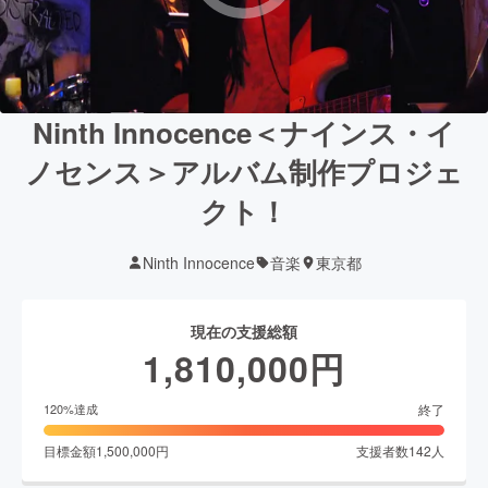
Ninth Innocence＜ナインス・イ
ノセンス＞アルバム制作プロジェ
クト！
Ninth Innocence
音楽
東京都
現在の支援総額
1,810,000
円
終了
120
%達成
目標金額
1,500,000
円
支援者数
142
人