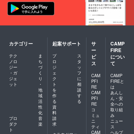
カテゴリー
起案サポート
サ
CAMP
ー
FIRE
テク
ま
プ
ス
ビ
につい
ノロ
ち
ロ
タ
ス
て
ジー
づ
ジ
ッ
・ガ
く
ェ
フ
CAM
CAMP
ジェ
り
ク
に
PFI
FIREと
ット
・
ト
相
RE
は
地
を
談
CAM
あんし
域
作
す
PFI
ん・安
活
る
る
RE
全への
性
資
コ
取り組
化
料
ミュ
み
プロ
音
請
ニ
ニュー
ダク
楽
求
ティ
ス
ト
CAM
ヘルプ