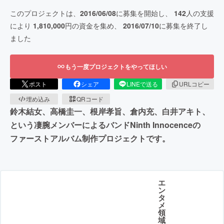
このプロジェクトは、
2016/06/08
に募集を開始し、
142
人の支援
により
1,810,000
円の資金を集め、
2016/07/10
に募集を終了し
ました
もう一度プロジェクトをやってほしい
ポスト
シェア
LINEで送る
URLコピー
埋め込み
QRコード
鈴木結女、高橋圭一、根岸孝旨、倉内充、白井アキト、
という凄腕メンバーによるバンドNinth Innocenceの
ファーストアルバム制作プロジェクトです。
エ
ン
タ
メ
領
域