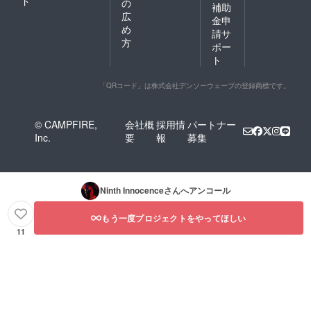
ド
の
補助
広
金申
め
請サ
方
ポー
ト
「QRコード」は株式会社デンソーウェーブの登録商標です。
© CAMPFIRE,
会社概
採用情
パートナー
Inc.
要
報
募集
Ninth Innocence
さんへアンコール
もう一度プロジェクトをやってほしい
11