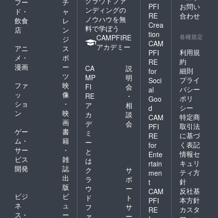
クラウドファ
フー
チ
PFI
お問い
ンディングの
ド・
ャ
RE
合わせ
ノウハウを無
飲食
レ
Crea
料で学ぼう
店
ン
tion
各種規定
CAMPFIRE
ジ
CAM
アカデミー
アニ
ス
利用規
PFI
メ・
ポ
約
RE
漫画
ー
CA
説
細則
for
ツ
MP
明
プライ
Soci
ファ
映
FI
会
バシー
al
ッ
像
RE
・
ポリ
Goo
ショ
・
ア
相
シー
d
ン
映
カ
談
特定商
CAM
画
デ
会
取引法
PFI
ゲー
書
ミ
に基づ
RE
ム・
籍
ー
く表記
for
サー
・
と
情報セ
Ente
ビス
雑
は
キュリ
rtain
開発
誌
ク
サ
ティ方
men
出
ラ
ポ
針
t
版
ウ
ー
反社基
CAM
ビジ
ビ
ド
ト
本方針
PFI
ネ
ュ
フ
サ
カスタ
RE
ス・
ー
ァ
ー