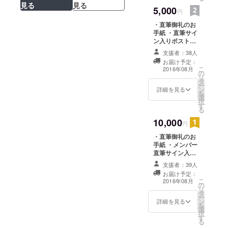
見る
見る
days]を発
5,000
円
表。
・直筆御礼のお
2014年2月
手紙 ・直筆サイ
12日MV第三
ン入りポスト
カード ・完成し
弾、初の日
支援者：38人
たCD ・支援者
お届け予定：
本語詞によ
限定アルバムメ
こ
2016年08月
の
イキングDVD
る「僕が描
リ
タ
ー
く放物線」
ン
詳細を見る
を
を発表。
選
択
す
2014年2月
る
14日[10
10,000
円
more days]
・直筆御礼のお
日本語訳詞
手紙 ・メンバー
つきをアッ
直筆サイン入り
ポストカード ・
プ。
支援者：39人
完成したCD ・
お届け予定：
2014年3月9
支援者限定アル
こ
2016年08月
の
バムメイキング
日目黒ブ
リ
タ
DVD ・CDジャ
ー
ルースアレ
ン
ケットにスペ
詳細を見る
を
イジャパン
選
シャルサンクス
択
す
で支援者様のお
にてファー
る
名前をクレジッ