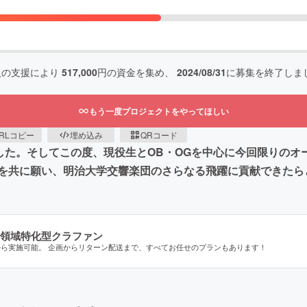
人の支援により
517,000
円の資金を集め、
2024/08/31
に募集を終了しま
もう一度プロジェクトをやってほしい
RLコピー
埋め込み
QRコード
ました。そしてこの度、現役生とOB・OGを中心に今回限りの
を共に願い、明治大学交響楽団のさらなる飛躍に貢献できたら
領域特化型クラファン
から実施可能。 企画からリターン配送まで、すべてお任せのプランもあります！