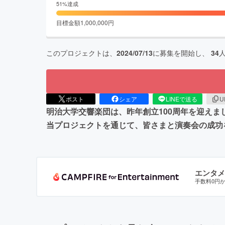
51
%達成
目標金額
1,000,000
円
このプロジェクトは、
2024/07/13
に募集を開始し、
34
ポスト
シェア
LINEで送る
U
明治大学交響楽団は、昨年創立100周年を迎え
当プロジェクトを通じて、皆さまと演奏会の成功
エンタメ
手数料0円