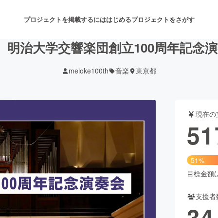
プロジェクトを掲載するには
はじめる
プロジェクトをさがす
年】明治大学交響楽団創立100周年記念
meioke100th
音楽
東京都
注目のリターン
注目の新着プロジェクト
募集終了が近いプロジェクト
も
現在の
音楽
舞台・パフォーマンス
51
ゲーム・サービス開発
フード・飲食店
51%
書籍・雑誌出版
アニメ・漫画
目標金額は1
支援者
チャレンジ
ビューティー・ヘルスケ
34