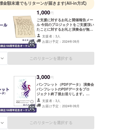
標金額未達でもリターンが届きます
(All-in方式)
1,000
円
ご支援に対するお礼と開催報告メー
ル 今回のプロジェクトをご支援頂い
たことに対するお礼と演奏会が無事
開催できたことのご報告メールを、
支援者：3人
プロジェクト終了後、皆様にお送り
お届け予定：2024年09月
させていただきます。 お送りする
メールはお一人につき1通となりま
す。
このリターンを選択する
る
3,000
円
パンフレット（PDFデータ） 演奏会
パンフレットのPDFデータをプロ
ジェクト終了後お送りします。
※2024年8月16日の24時までにご支
支援者：3人
援頂いた方には、開場前までにパン
お届け予定：2024年09月
フレットにアクセスできる限定リン
クをCAMPFIRE上のメッセージにて
お送りします。
このリターンを選択する
る