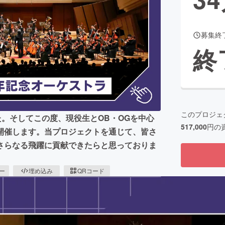
募集終
CAMPFIRE for Social Good
CAMPFIRE Creation
終
CAMPFIREふるさと納税
machi-ya
コミュニティ
このプロジェ
た。そしてこの度、現役生とOB・OGを中心
517,000
円の
開催します。当プロジェクトを通じて、皆さ
さらなる飛躍に貢献できたらと思っておりま
ピー
埋め込み
QRコード