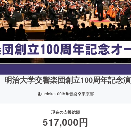
年】明治大学交響楽団創立100周年記念
meioke100th
音楽
東京都
現在の支援総額
517,000
円