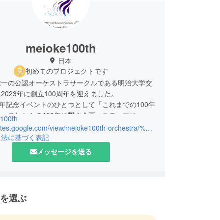
meioke100th
日本
初めてのプロジェクトです
唯一の公認オーケストラサークルである明治大学交
2023年に創立100周年を迎えました。
周年記念イベントのひとつとして「これまでの100年
、これからの100年に繋ぐ企画」をテーマに、現
100th
・OGを中心に今回限りのオーケストラを結成し、
https://sites.google.com/view/meioke100th-orchestra/%E3%83%9B%E3%83%BC%E3%83%A0
会を開催します。
引法に基づく表記
交響楽団が脈々と引き継いできた熱量の高さをもっ
メッセージを送る
指揮者とソリストを迎え、意欲的なプログラムに挑
。
を選ぶ