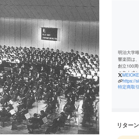
明治大学
響楽団は、
創立100
の集大成と
MEIOKE
役生とOB
記念演奏
特定商取
明治大学
てゲスト
戦します
リターン