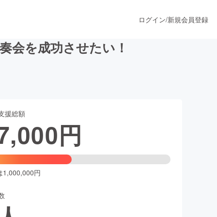
ログイン
/
新規会員登録
演奏会を成功させたい！
うすぐ公開されます
支援総額
プロダクト
7,000
円
ファッション
スポーツ
,000,000円
数
ア
ソーシャルグッド
人