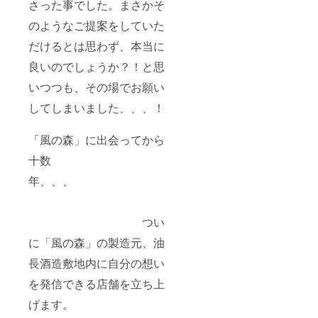
ます。
さった事でした。まさかそ
ペース
・保存
があり
のようなご提案をしていた
方法：
ます。
直射日
【サイ
だけるとは思わず、本当に
光を避
ズ】
け、
100ｍｍ
良いのでしょうか？！と思
20℃以
×148ｍ
下で保
ｍ（ポ
いつつも、その場でお願い
管して
スト
くださ
してしまいました、、、！
カード
い ・特
サイ
定原材
ズ）
「風の森」に出会ってから
料等：
乳成
十数
分・小
麦・大
年、、、
豆・オ
レンジ
※ボンボ
ンショ
つい
コラの
デザイ
に「風の森」の製造元、油
ンのみ
長酒造敷地内に自分の想い
若干変
更にな
を発信できる店舗を立ち上
る可能
性があ
げます。
ります