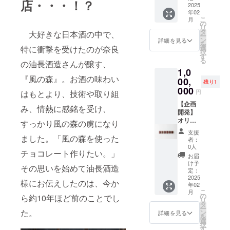
なりま
年のも
店・・・！？
1-35
産付
オリジ
2025
管して
乳成
す。 ※
のです
0422-
年02
き） 油
ナルの
くださ
分・
画像は
が、
24-
こ
月
長酒造
ボンボ
い。 ・
の
卵・大
イメー
2025年
6173
リ
の新蔵
ンショ
消費期
タ
豆・
ジで
大好きな日本酒の中で、
の新作
ー
『葛城
コラを
限もし
ン
アーモ
詳細を見る
す。デ
がセッ
を
山麓醸
開発い
くは賞
選
特に衝撃を受けたのが奈良
ンド・
ザイン
トにな
択
造所』
たしま
味期
す
りん
は画像
りま
る
のゲス
す。 ご
の油長酒造さんが醸す、
限：製
ご・バ
と同一
す。 ・
1,0
トルー
支援い
造日か
ナナ
ですが
約 横
『風の森』。お酒の味わい
ムで、
ただい
00,
ら30日
比率な
残り1
180 x
「風の
た方と
「原材
000
ど多少
縦140㎜
円
はもとより、技術や取り組
森」と
直接
料及び
異なり
の卓上
チョコ
（遠方
【企画
添加物
ます。
み、情熱に感銘を受け、
カレン
レート
の場合
開発】
等の食
ダーで
の試食
WEBな
オリジ
品表示
すっかり風の森の虜になり
す。
会にご
どで）
ナルボ
はお届
支援
招待
お打ち
ンボン
ました。「風の森を使った
け商品
者：
「風の
合わせ
ショコ
のラベ
0人
チョコレート作りたい。」
森」と
をさせ
ラ1000
ルに表
お届
チョコ
ていた
粒 佐藤
記され
け予
その思いを始めて油長酒造
レート
だき、
辰則
ます。
定：
をご用
ご希望
が、オ
2025
商品開
様にお伝えしたのは、今か
年02
意し、
の製品
リジナ
封前に
こ
月
ショコ
に仕上
ルのボ
は必ず
の
ら約10年ほど前のことでし
リ
ラティ
げま
ンボン
お届け
タ
ー
エ佐藤
す。企
ショコ
のリ
た。
ン
詳細を見る
を
と油長
画から
ラを開
ターン
選
択
酒造の
製造ま
発いた
に貼付
す