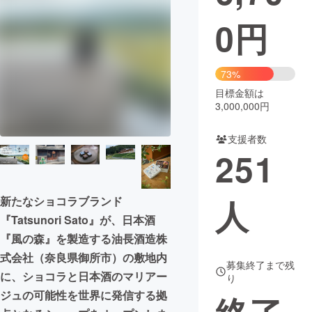
0
円
まちづくり・地域活性化
CAMPFIRE for Social Good
CAMPFIRE Creation
73%
CAMPFIREふるさと納税
machi-ya
コミュニティ
目標金額は
3,000,000円
支援者数
251
人
新たなショコラブランド
『Tatsunori Sato』が、日本酒
『風の森』を製造する油長酒造株
式会社（奈良県御所市）の敷地内
募集終了まで残
に、ショコラと日本酒のマリアー
り
ジュの可能性を世界に発信する拠