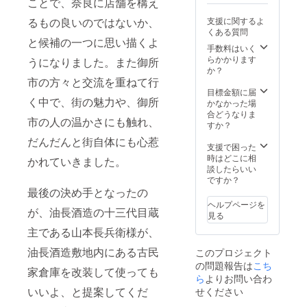
ことで、奈良に店舗を構え
配送方
管して
ターuca
でチ
常温
法：11
くださ
U /バレ
ケット
（20℃
るもの良いのではないか、
支援に関するよ
月発送
い ・特
ンタイ
を送付
以下の
くある質問
の為、
定原材
ンカー
させて
冷暗
と候補の一つに思い描くよ
常温配
料等：
手数料はいく
ド
いただ
所）の
送でお
乳成
らかかります
Tatsuno
うになりました。また御所
きます
場合は
届けし
分・大
か？
ri Sato
ので、
製造日
ます。
豆 ※ボ
市の方々と交流を重ねて行
のロゴ
メール
より30
※もし外
ンボン
目標金額に届
を作成
アドレ
日 数量
く中で、街の魅力や、御所
気温が
ショコ
かなかった場
いただ
スのご
1種類ｘ
暑い場
ラのデ
合どうなりま
いたイ
記入を
1000粒
市の人の温かさにも触れ、
合は、
ザイン
すか？
ラスト
お願い
※包装用
冷蔵配
のみ若
レー
いたし
の資材
だんだんと街自体にも心惹
送に変
干変更
支援で困った
ターuca
ます。
や箱の
更をさ
になる
時はどこに相
U様が描
MOKA
かれていきました。
ご用意
せて頂
可能性
談したらいい
かれた
CHOCO
はござ
きま
があり
ですか？
バレン
LATE ＆
いませ
す。 ・
ます。
最後の決め手となったの
タイン
factory
ん。
消費期
ポスト
東京都
ヘルプページを
限：ご
が、油長酒造の十三代目蔵
カード2
三鷹市
見る
到着日
種セッ
牟礼7-
主である山本長兵衛様が、
より14
トで
1-35
日以上
す。 裏
0422-
油長酒造敷地内にある古民
このプロジェクト
お日持
面に
24-
の問題報告は
ちする
こち
メッ
6173
家倉庫を改装して使っても
商品を
ら
よりお問い合わ
セージ
お届け
が描け
いいよ、と提案してくだ
せください
いたし
るス