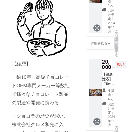
たガ
備考欄
者：
ンボン
のショ
トー
へ掲載
1人
ショコ
コラ商
ショコ
をご希
お届
ラのデ
品３点
ラ ③ア
望され
け予
ザイン
セット
マゾン
定：
るお名
のみ若
＜A＞
2024
バニラ
前をご
干変更
年11
（内
のアマ
記入く
になる
こ
月
容）
ンド
の
ださ
可能性
リ
①〝La
ショコ
タ
い。
があり
ー
vie en
ラ ・配
ン
（企業
詳細を見る
ます。
を
chocola
送方
選
名、フ
択
t 8P〟
法：11
す
ルネー
る
ボンボ
月発送
ム、
20,
ンショ
の為、
ニック
【経歴】
残り6
コラ8個
000
常温配
ネーム
円
入 ②癒
送でお
等でも
【発送
しの
届けし
問題ご
・約13年、高級チョコレー
対応】
チョコ
ます。
ざいま
「Tatsu
缶（マ
トOEM専門メーカー等数社
※もし外
せ
nori
ンディ
気温が
ん。）
支援
Sato」
で様々なチョコレート製品
アン4種
暑い場
企業の
者：
のショ
類、オ
合は、
4人
方で、
の製造や開発に携わる
コラ商
レンジ
冷蔵配
店舗掲
お届
品５点
ピー
送に変
け予
載時に
セット
ル、ジ
定：
更をさ
ロゴ使
・ショコラの歴史が深い、
（内
2024
ン
せて頂
用をご
年11
容）
ジャー
きま
希望の
株式会社グルメ和光に入
こ
月
①〝Sa
ピー
の
す。 ・
場合
リ
ke
ル、
タ