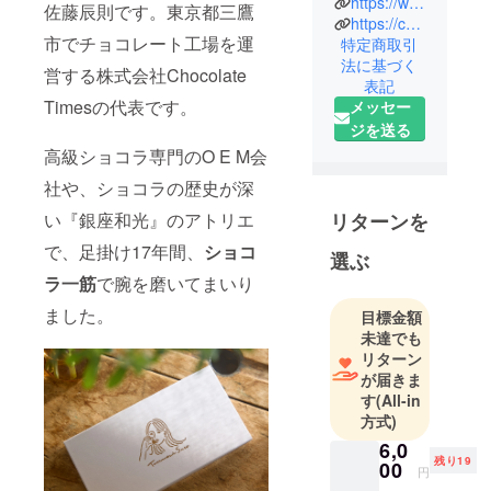
https://www.instagram.com/tatsunori_sato_chocolate/
佐藤辰則です。東京都三鷹
東京都三鷹
https://chocolate-times.co.jp/
市でチョコレート工場を運
市で有名
特定商取引
法に基づく
ショコラ
営する株式会社Chocolate
表記
ティエや高
Timesの代表です。
メッセー
級ホテルの
ジを送る
チョコレー
高級ショコラ専門のO E M会
ト商品を開
社や、ショコラの歴史が深
発・製造し
ている株式
リターンを
い『銀座和光』のアトリエ
会社
で、足掛け17年間、
ショコ
選ぶ
Chocolate
ラ一筋
で腕を磨いてまいり
Timesの代表
の一人で
ました。
目標金額
す。
未達でも
チョコレー
リターン
が届きま
トと日本酒
す
(All-in
を愛してお
方式)
り、利酒師
6,0
の資格を取
残り19
00
円
得したショ