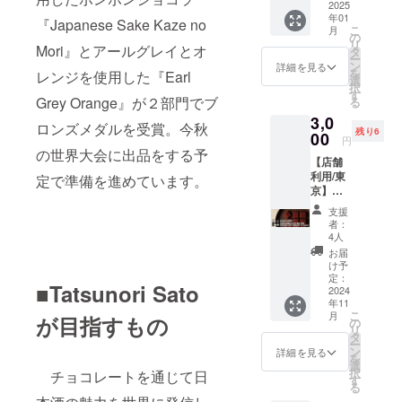
で使用
2025
森〟
ショコ
法：冷
年01
可能
ショコ
『Japanese Sake Kaze no
ラ、
蔵配送
こ
月
チョコ
ラ4個入
の
パール
でお届
リ
レート
Mori』とアールグレイとオ
②癒し
タ
ショコ
けしま
ー
と風の
のチョ
ン
ラ） ④
詳細を見る
す。 ・
を
レンジを使用した『Earl
森のペ
コ缶
選
希少な
賞味期
択
アリン
（マン
す
アリバ
限：ご
Grey Orange』が２部門でブ
る
グ体験
ディア
カカオ
到着日
3,0
チケッ
ン4種
を使用
より10
ロンズメダルを受賞。今秋
残り6
ト 「風
00
類、オ
したガ
日以上
円
の森」
レンジ
トー
の世界大会に出品をする予
お日持
【店舗
とそれ
ピー
ショコ
ちする
利用/東
ぞれに
定で準備を進めています。
ル、ジ
ラ ⑤ア
商品を
京】東
合わせ
ン
マゾン
お届け
京都三
て佐藤
ジャー
バニラ
いたし
支援
鷹市の
辰則が
ピー
のアマ
者：
ます。
店舗
セレク
ル、
4人
ンド
・特定
「MOK
トした
ピーカ
ショコ
お届
原材料
A
チョコ
ンナッ
け予
ラ ⑥柿
等：小
CHOCO
レート
定：
ツショ
の種
麦、乳
■Tatsunori Sato
LATE ＆
2024
を店舗
コラ、
ショコ
成分・
年11
factory
で楽し
ボンボ
ラ・ミ
大豆・
こ
月
が目指すもの
」で使
んで頂
の
ンショ
ルク ⑦
アーモ
リ
用可能
けるチ
タ
コラ、
柿の種
ンド・
ー
チョコ
ケット
ン
パール
詳細を見る
ショコ
りん
を
レート
になり
選
ショコ
ラ・ホ
ご・バ
択
チョコレートを通じて日
と風の
ます。
す
ラ） ・
ワイト
ナナ・
る
森のペ
※奈良県
配送方
⑧柿の
オレン