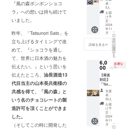
Sato」
分】 佐
『風の森ボンボンショコ
してい
ます）
2025年
者：
日本酒
藤が代
ます。
・企画
のバレ
5人
ラ』への想いは持ち続けて
〝風の
表を務
※『葛城
の決定
ンタイ
お届
森〟
める株
山麓醸
・製造
ンまで
け予
いました。
ショコ
式会社
定：
造所』
・納品
にお届
ラ4個入
2024
Chocol
までの
製造で
けいた
年11
り＆イ
ate
交通費
きるボ
しま
昨年、「Tatsunori Sato」を
こ
月
ラスト
Times
の
は、支
ンボン
す！ オ
リ
レー
が運営
タ
援者様
ショコ
リジナ
立ち上げるタイミングで改
ー
ター
する店
ン
のご負
ラ
ルボン
詳細を見る
を
ucaU /
舗
選
めて、『ショコラを通し
担とな
（形）
ボン
択
バレン
「MOK
す
りま
・エン
ショコ
る
タイン
て、世界に日本酒の魅力を
A
す。
ロービ
ラ製造
6,0
カード
CHOCO
ングタ
の流れ
在庫な
伝えたい。』という思いを
２種の
00
LATE &
し
イプ
・お打
円
セット
factory
（風の
ち合わ
伝えたところ、
油長酒造13
【発送
①〝Sa
」で、
森ショ
せ ・企
対応】
ke
2024年
コラの
画の検
代目当主の山本長兵衛様の
「Tatsu
japonai
11月15
ような
討 ・試
nori
s
日
形のボ
作（再
共感を得て、
「風の森」と
支援
Sato」
Kazeno
（金）
ンボン
試作2回
者：
ボンボ
mori〟
いう名のチョコレートの製
～16日
50人
ショコ
を含み
ンショ
日本酒
（土）
ラ） ・
ます）
お届
コラ
造許可を頂くことができま
「風の
「風の
け予
モール
・企画
2BOX
森」
定：
森
ド
の決定
した。
セット
2024
ショコ
night」
（ハー
・製造
年11
（内
ラ4個入
を開催
トもし
・納品
（そしてこの時に開発した
こ
月
容）
・配送
の
しま
くは半
製造で
リ