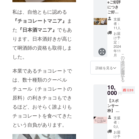
※ご好評
コラティエ
につき
です。
私は、自他ともに認める
ご好評
2023年の冬
につき
支援
『チョコレートマニア』
ま
【追
に、日本人
者：
加】い
11人
た
『日本酒マニア』
でもあ
ならではの
たしま
お届
味覚と感性
した。
ります。日本酒好きが高じ
け予
【発送
定：
でチョコ
対応】
2024
て唎酒師の資格も取得しま
レートと日
年11
「Tatsu
こ
月
した。
nori
本酒の魅力
の
リ
Sato」
タ
を伝え、
ー
ボンボ
ン
詳細を見る
本業であるチョコレートで
を
チョコレー
ンショ
選
択
コラ
す
トで人の心
は、数十種類のクーベル
る
2BOX
を動かす、
10,
セット
チュール（チョコレートの
残り20
豊かにする
（内
000
円
容）
原料）の利きチョコもでき
ことを目指
【スポ
①〝La
し、自身の
ンサー
るほど、おそらく誰よりも
vie en
枠】 イ
chocola
ブランド
チョコレートを食べてきた
ンスタ
t 4P〟
支援
「Tatsunori
グラム
ボンボ
者：
という自負があります。
Sato」を立
で感謝
ンショ
0人
の投
コラ4個
ち上げまし
お届
稿！
入
け予