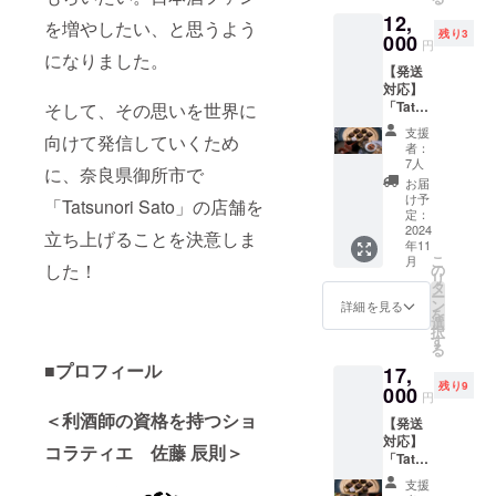
しく
ざいま
きま
12,
OPEN
せ
す。 ・
を増やしたい、と思うよう
残り3
する店
000
ん。）
消費期
円
舗内
になりました。
限：ご
【発送
に、こ
到着日
対応】
ちらの
より14
「Tatsu
そして、その思いを世界に
リター
日以上
nori
ンにご
お日持
支援
向けて発信していくため
Sato」
支援く
ちする
者：
のショ
ださっ
7人
商品を
に、奈良県御所市で
コラ商
た方々
お届け
お届
品３点
の 企業
け予
いたし
「Tatsunori Sato」の店舗を
セット
名（個
定：
ます。
＜B＞
2024
人名）
立ち上げることを決意しま
・保存
年11
（内
を掲載
方法：
こ
月
容）
させて
した！
の
直射日
リ
①〝La
いただ
タ
光を避
ー
vie en
きま
ン
詳細を見る
け、
を
chocola
す。 併
選
20℃以
択
t 8P〟
せて、
す
下で保
る
ボンボ
インス
管して
■プロフィール
17,
ンショ
タグラ
くださ
残り9
コラ8個
000
ムで感
い ・特
円
入 ②希
謝の投
定原材
＜利酒師の資格を持つショ
【発送
少なア
稿をさ
料等：
対応】
リバカ
せてい
乳成
コラティエ 佐藤 辰則＞
「Tatsu
カオを
ただき
分・大
nori
使用し
ます。
豆 ※ボ
支援
Sato」