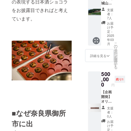
下で保
干変更
の表現する日本酒ショコラ
ている
城山麓
ト（ボ
法：冷
管して
になる
風の森
ゲスト
ンボン
蔵配送
をお披露目できればと考え
くださ
可能性
支援
は、イ
ルーム
ショコ
でお届
い ・特
者：
があり
メージ
にて】
ラや
ています。
けしま
7人
定原材
ます ②
になり
油長酒
ピール
す。 ・
料等：
お届
イラス
ます。
造の新
チョ
消費期
け予
乳成
トレー
※メール
蔵『葛
コ、
定：
限：ご
分・大
ターuca
でチ
城山麓
2025
ナッツ
到着日
豆 ※ボ
U /2025
ケット
年03
醸造
チョ
より14
ンボン
年卓上
を送付
こ
月
所』で
コ）が
の
日以上
ショコ
カレン
させて
リ
日本酒
毎日楽
タ
お日持
ラのデ
ダー
いただ
ー
「風の
しめま
ン
ちする
詳細を見る
ザイン
セット
きます
を
森」と
す！ ・
選
商品を
のみ若
Tatsuno
ので、
択
Tatsuno
サイ
す
お届け
干変更
ri Sato
メール
る
ri Sato
ズ：
いたし
になる
のロゴ
アドレ
500
チョコ
220φ
ます。
可能性
を作成
スのご
レート
,00
高さ120
・保存
があり
残り1
いただ
記入を
のマリ
ミリ ・
0
方法：
ます。
いたイ
円
お願い
アー
内容
直射日
②「Tat
ラスト
いたし
ジュ体
【企画
量：24
光を避
sunori
レー
ます。
験イベ
開発】
個 ・保
け、
Sato」
ターuca
MOKA
ント
オリジ
存方
20℃以
オリジ
U様の卓
CHOCO
（「Tat
ナルボ
法：直
下で保
ナルT
上カレ
支援
LATE ＆
sunori
ンボン
■なぜ奈良県御所
射日光
管して
シャツ
者：
ンダー
factory
Sato」
ショコ
を避
くださ
0人
・サイ
です。
東京都
チョコ
ラ300粒
け、
い ・特
市に出
ズはLサ
お届
・画像
三鷹市
レート
佐藤辰
20℃以
定原材
け予
イズに
は2024
牟礼7-
のお土
則が、
下で保
定：
料等：