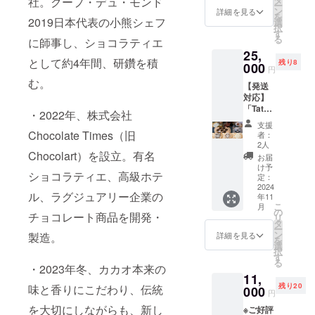
賞味期
社。クープ・デュ・モンド
は、 備
ー
japonai
ピー
ン
限：ご
詳細を見る
考欄に
を
s
2019日本代表の小熊シェフ
カン
選
到着日
その旨
択
Kazeno
ナッツ
す
より10
をあわ
る
に師事し、ショコラティエ
mori〟
ショコ
日以上
せてご
25,
日本酒
ラ、ボ
お日持
記入く
として約4年間、研鑽を積
残り8
「風の
000
ンボン
ちする
ださ
円
森」
ショコ
商品を
い。 後
む。
【発送
ショコ
ラ、
お届け
日メー
対応】
ラ4個入
パール
いたし
ルにて
「Tatsu
②〝La
ショコ
ます。
・2022年、株式会社
ロゴ
nori
vie en
ラ） ③
・特定
データ
支援
Sato」
chocola
希少な
Chocolate Times（旧
原材料
者：
の送付
のショ
t 8P〟
アリバ
2人
等：小
をお願
コラ商
Chocolart）を設立。有名
ボンボ
カカオ
麦、乳
お届
いいた
品８点
ンショ
を使用
け予
成分・
しま
ショコラティエ、高級ホテ
セット
コラ8個
定：
したガ
大豆・
す。 ・
（内
2024
入 ③癒
トー
アーモ
掲載期
ル、ラグジュアリー企業の
年11
容）
しの
ショコ
ンド・
間：店
こ
月
①〝Sa
チョコ
の
ラ ・配
りん
舗が存
チョコレート商品を開発・
リ
ke
缶（マ
タ
送方
ご・バ
続する
ー
japonai
ンディ
ン
法：冷
詳細を見る
製造。
ナナ
限り掲
を
s
アン4種
選
蔵配送
載 ※イ
択
Kazeno
類、オ
す
でお届
ンスタ
る
mori〟
レンジ
・2023年冬、カカオ本来の
けしま
グラム
11,
日本酒
ピー
す。 ・
への投
残り20
味と香りにこだわり、伝統
「風の
000
ル、ジ
賞味期
円
稿は
森」
ン
限：ご
2024年
を大切にしながらも、新し
※ご好評
ショコ
ジャー
到着日