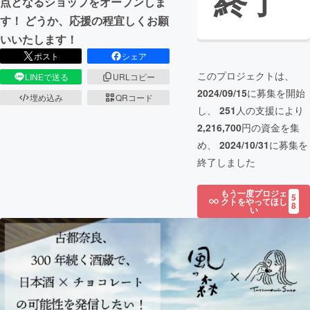
終了
点となるショップをオープンしま
す！ どうか、応援の程宜しくお願
いいたします！
ポスト
シェア
このプロジェクトは、
LINEで送る
URLコピー
2024/09/15
に募集を開始
埋め込み
QRコード
し、
251
人の支援により
2,216,700
円の資金を集
め、
2024/10/31
に募集を
終了しました
もう一度プロジェ
5
クトをやってほし
8
い