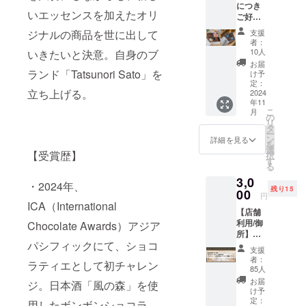
11月を
につき
ラ4個入
ピー
より10
予定 ※
いエッセンスを加えたオリ
ご好評
②〝La
ル、
日以上
店舗へ
につき
vie en
ピー
お日持
支援
ジナルの商品を世に出して
の掲示
【追
chocola
カン
ちする
者：
は店舗
加】い
t 8P〟
ナッツ
10人
いきたいと決意。自身のブ
商品を
OPEN
たしま
ボンボ
ショコ
お届け
お届
時にな
した。
ンショ
ランド「Tatsunori Sato」を
ラ、ボ
け予
いたし
りま
【発送
コラ8個
定：
ンボン
ます。
す。
立ち上げる。
対応】
2024
入 ③癒
ショコ
・特定
年11
「風の
しの
ラ、
原材料
こ
月
森」ボ
チョコ
の
パール
等：小
リ
ンボン
缶（マ
タ
ショコ
麦、乳
ー
ショコ
ンディ
ン
ラ） ④
詳細を見る
成分・
を
ラと癒
アン4種
選
希少な
大豆・
【受賞歴】
択
しの
類、オ
す
アリバ
りん
る
チョコ
レンジ
カカオ
ご・バ
3,0
缶の
ピー
を使用
ナナ・
・2024年、
残り15
セット
00
ル、ジ
したガ
オレン
円
（内
ン
ICA（International
トー
ジ
【店舗
容）
ジャー
ショコ
利用/御
①〝Sa
Chocolate Awards）アジア
ピー
ラ ⑤ア
所】奈
ke
ル、
マゾン
パシフィックにて、ショコ
良県御
japonai
ピー
バニラ
支援
所市の
s
カン
のアマ
者：
ラティエとして初チャレン
店舗
Kazeno
ナッツ
85人
ンド
「Tatsu
mori〟
ショコ
ショコ
お届
ジ。日本酒「風の森」を使
nori
日本酒
ラ、ボ
け予
ラ ・配
Sato」
〝風の
定：
ンボン
送方
用したボンボンショコラ