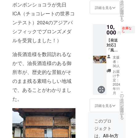
①〝La
方法：
タ
す。 日
球の型
きるボ
ボンボンショコラが先日
ー
vie en
11月発
ン
本酒
詳細を見る
を使用
ンボン
を
chocola
送の
選
「風の
ICA（チョコレートの世界コ
したボ
ショコ
択
t 4P〟
為、常
す
森」と
ンボン
ラ
る
ボンボ
ンテスト）2024のアジアパ
温配送
それぞ
ショコ
（形）
10,
ンショ
でお届
れに合
ラ） ・
・エン
在庫な
シフィックでブロンズメダ
コラ4個
000
けしま
し
わせて
クーゲ
ロービ
円
入
す。 ※
佐藤が
ル
ングタ
ルを受賞しました！）
【発送
②〝Sa
もし外
セレク
（チョ
イプ
対応】
ke
気温が
トした
コレー
（風の
「風の
japonai
暑い場
チョコ
トカッ
森ショ
油長酒造様を数回訪れるな
森」ボ
s
合は、
レート
プを使
コラの
支援
ンボン
Kazeno
冷蔵配
を店舗
者：
かで、油長酒造様のある御
用した
ような
ショコ
mori〟
送に変
30人
で楽し
ボンボ
形のボ
ラと癒
日本酒
更をさ
所市が、歴史的な景観がそ
んで頂
お届
ンショ
ンボン
しの
「風の
せて頂
け予
けるチ
コラ）
ショコ
チョコ
のまま残る素晴らしい地域
森」
定：
きま
ケット
※オリジ
ラ） ・
缶の
2024
ショコ
す。 ・
になり
ナルの
モール
年11
で、あることがわかりまし
セット
ラ4個入
消費期
ます。
型
ド
こ
月
（内
・配送
の
限：ご
※東京都
（モー
（ハー
リ
た。
容）
方法：
タ
到着日
三鷹市
ルド）
トもし
ー
①〝Sa
11月発
ン
より14
詳細を見る
にある
につい
くは半
を
ke
送の
選
日以上
店舗
ては別
球の型
択
japonai
為、常
す
お日持
「MOK
途費用
を使用
る
s
温配送
ちする
このプロ
A
がかか
したボ
Kazeno
でお届
商品を
CHOCO
りま
ンボン
ジェクト
mori〟
けしま
お届け
LATE &
す。 賞
ショコ
日本酒
す。 ※
いたし
は、
All-In方
factory
味期限
ラ） ・