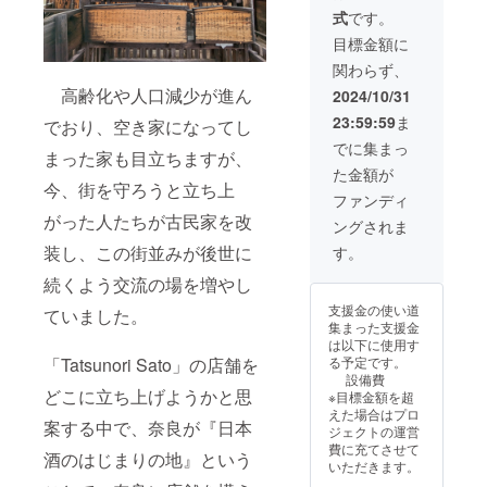
〝風の
もし外
ます。
」で利
につい
クーゲ
式
です。
森〟
気温が
・保存
用でき
て 冷凍
ル
ショコ
暑い場
方法：
目標金額に
るチ
の場合
（チョ
ラ4個入
合は、
直射日
ケット
は製造
コレー
関わらず、
②癒し
冷蔵配
光を避
です。
日より
トカッ
のチョ
送に変
高齢化や人口減少が進ん
け、
2024/10/31
※こちら
90日、
プを使
コ缶
更をさ
20℃以
のチ
常温
用した
23:59:59
ま
でおり、空き家になってし
（マン
せて頂
下で保
ケット
（20℃
ボンボ
ディア
きま
管して
でに集まっ
は、
以下の
ンショ
まった家も目立ちますが、
ン4種
す。 ・
くださ
2024年
冷暗
コラ）
た金額が
類、オ
消費期
い ・特
11月16
所）の
※オリジ
今、街を守ろうと立ち上
レンジ
限：ご
定原材
ファンディ
日
場合は
ナルの
ピー
到着日
料等：
（土）
がった人たちが古民家を改
製造日
型
ングされま
ル、ジ
より14
乳成
にご参
より30
（モー
ン
日以上
装し、この街並みが後世に
分・大
す。
加いた
日 数量
ルド）
ジャー
お日持
豆 ※ボ
だける
１種類
につい
ピー
続くよう交流の場を増やし
ちする
ンボン
チケッ
ｘ300粒
ては別
ル、
商品を
ショコ
トで
※包装用
途費用
支援金の使い道
ていました。
ピーカ
お届け
ラのデ
す。 ※
の資材
がかか
集まった支援金
ンナッ
いたし
ザイン
画像に
や箱の
りま
は以下に使用す
ツショ
ます。
のみ若
使用し
ご用意
す。 賞
「Tatsunori Sato」の店舗を
る予定です。
コラ、
・保存
干変更
ている
はござ
味期限
設備費
ボンボ
方法：
になる
風の森
どこに立ち上げようかと思
いませ
につい
※目標金額を超
ンショ
直射日
可能性
は、イ
ん。
て 冷凍
えた場合はプロ
コラ、
光を避
があり
案する中で、奈良が『日本
メージ
の場合
ジェクトの運営
パール
け、
ます ②
になり
は製造
費に充てさせて
ショコ
酒のはじまりの地』という
20℃以
イラス
ます。
日より
いただきます。
ラ） ・
下で保
トレー
※メール
90日、