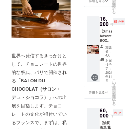
す。 ※
ン
より14
詳細を見る
にある
を
ラの
もし外
選
日以上
店舗
択
セット
気温が
す
お日持
「MOK
る
（内
暑い場
ちする
A
16,
容）
合は、
商品を
CHOCO
残り46
①〝La
200
冷蔵配
お届け
LATE &
円
vie en
送に変
いたし
factory
【Xmas
chocola
更をさ
ます。
」で利
Advent
t 8P〟
せて頂
・保存
用でき
BOX】
ボンボ
きま
方法：
るチ
クリス
ンショ
す。 ・
直射日
ケット
支援
マス・
コラ8個
消費期
光を避
者：
です。
アド
世界へ発信するきっかけと
入
限：ご
4人
け、
※こちら
ヴェン
②「風
到着日
20℃以
お届
のチ
して、チョコレートの世界
トBOX
の森」
より14
け予
下で保
ケット
『ucaU
を使用
定：
日以上
管して
は、
的な祭典、パリで開催され
×Tatsun
2024
したマ
お日持
くださ
2024年
年11
ori Sato
カロン
ちする
い ・特
11月15
る
「SALON DU
こ
月
』の夢
ショコ
の
商品を
定原材
日
リ
の
ラ5個入
タ
お届け
CHOCOLAT（サロン・
料等：
（金）
ー
BOX、
③希少
ン
いたし
詳細を見る
乳成
にご参
を
クリス
なアリ
デュ・ショコラ）」
への出
選
ます。
分・大
加いた
択
マスま
バカカ
す
・保存
豆 ※ボ
だける
る
展を目指します。チョコ
での24
オを使
方法：
ンボン
チケッ
60,
日間、
用した
直射日
ショコ
トで
レートの文化が根付いてい
残り1
Tatsuno
000
ガトー
光を避
ラのデ
円
す。 ※
riSato
ショコ
け、
ザイン
画像に
るフランスで、まずは、私
【油長
のチョ
ラ ・配
20℃以
のみ若
使用し
酒造/葛
コレー
送方