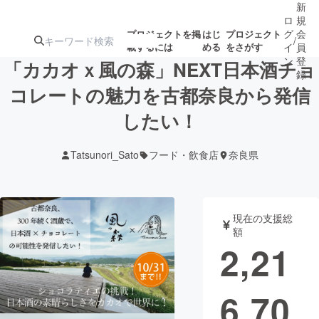
新
ロ
規
グ
会
プロジェクトを掲
はじ
プロジェクト
/
載するには
める
をさがす
イ
員
ン
登
「カカオｘ風の森」NEXT日本酒チョ
録
コレートの魅力を古都奈良から発信
したい！
人気のプロ
注目のリ
注目の新着プロ
募集終了が近いプ
もうすぐ公開
ジェクト
ターン
ジェクト
ロジェクト
されます
Tatsunori_Sato
フード・飲食店
奈良県
アート・写真
音楽
現在の支援総
テクノロジー・ガジェット
ゲーム・サ
額
2,21
映像・映画
書籍・雑誌
6,70
ビジネス・起業
チャレンジ