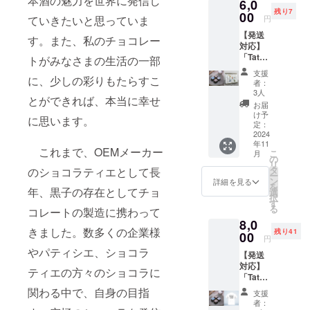
本酒の魅力を世界に発信し
6,0
アリン
御所市
法：11
種ショ
ジ
残り7
グ体験
00
にある
月発送
コラ・
円
ていきたいと思っていま
チケッ
店舗で
の為、
ビター
【発送
ト【11
利用で
常温配
す。また、私のチョコレー
・配送
対応】
月15日
きるチ
送でお
方法：
「Tatsu
（金）
トがみなさまの生活の一部
ケット
届けし
冷蔵配
nori
参加
です。
ます。
送でお
支援
Sato」
に、少しの彩りもたらすこ
分】 佐
※利用期
※もし外
者：
届けし
日本酒
藤が代
限は
3人
気温が
ます。
とができれば、本当に幸せ
〝風の
表を務
2025年
暑い場
お届
・賞味
森〟
める株
12月ま
け予
合は、
期限：
に思います。
ショコ
式会社
定：
でとな
冷蔵配
ご到着
ラ4個入
2024
Chocol
りま
送に変
日より
年11
り＆イ
ate
す。 ※
更をさ
これまで、OEMメーカー
10日以
こ
月
ラスト
Times
の
画像は
せて頂
上お日
リ
レー
が運営
タ
イメー
のショコラティエとして長
きま
持ちす
ー
ター
する店
ン
ジです
詳細を見る
す。 ・
る商品
を
ucaU
年、黒子の存在としてチョ
舗
選
※チケッ
消費期
をお届
択
/2025年
「MOK
す
トを
限：ご
けいた
る
コレートの製造に携わって
卓上カ
A
メール
到着日
しま
8,0
レン
CHOCO
で送付
より14
す。 ・
きました。数多くの企業様
残り41
ダー
00
LATE &
させて
日以上
円
特定原
セット
factory
いただ
お日持
材料
やパティシエ、ショコラ
【発送
①〝Sa
」で、
きます
ちする
等：小
対応】
ke
2024年
ので
ティエの方々のショコラに
商品を
麦、乳
「Tatsu
japonai
11月15
メール
お届け
成分・
nori
s
日
関わる中で、自身の目指
アドレ
いたし
支援
大豆・
Sato」
Kazeno
（金）
スのご
者：
ます。
アーモ