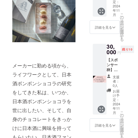
た。
「Tatsu
②〝Sa
定：
nori
2024
ke
年11
Sato」
japonai
こ
月
のイン
s
の
リ
スタグ
Kazeno
タ
ー
ラム内
mori〟
ン
詳細を見る
を
で感謝
日本酒
選
択
の投稿
「風の
す
る
をさせ
森」
30,
ていた
ショコ
残り10
だきま
000
ラ4個入
円
す。 備
・配送
【スポ
考欄へ
方法：
ンサー
メーカーに勤める頃から、
掲載を
11月発
枠】
ご希望
送の
ライフワークとして、日本
①Tatsu
される
為、常
支援
nori
お名前
温配送
者：
酒ボンボンショコラの研究
Satoの
をご記
でお届
0人
店舗に
入くだ
けしま
お届
をしてきた私は、いつか、
企業名
さい。
す。 ※
け予
（個人
（企業
定：
もし外
日本酒ボンボンショコラを
名）掲
2024
名、フ
気温が
年11
載！ ②
世に出したい、そして、自
ルネー
暑い場
こ
月
インス
ム、
の
合は、
リ
身のチョコレートをきっか
タグラ
ニック
タ
冷蔵配
ー
ムで感
ネーム
ン
送に変
詳細を見る
を
けに日本酒に興味を持って
謝の投
等でも
選
更をさ
択
稿！ 新
問題ご
す
せて頂
もらいたい。日本酒ファン
る