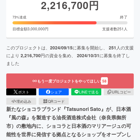
2,216,700
円
終了
73
%達成
目標金額
3,000,000
円
支援者数
251
人
このプロジェクトは、
2024/09/15
に募集を開始し、
251
人の支援
により
2,216,700
円の資金を集め、
2024/10/31
に募集を終了し
ました
もう一度プロジェクトをやってほしい
58
ポスト
シェア
LINEで送る
URLコピー
埋め込み
QRコード
新たなショコラブランド『Tatsunori Sato』が、日本酒
『風の森』を製造する油長酒造株式会社（奈良県御所
市）の敷地内に、ショコラと日本酒のマリアージュの可
能性を世界に発信する拠点となるショップをオープンし