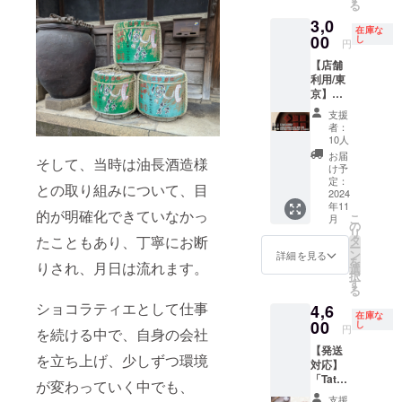
る
蔵主山
で全て
しま
された
3,0
本様で
を担当
す。 ご
ラベル
在庫な
おもて
させて
支援い
00
や注意
し
円
なしを
いただ
ただい
書きを
【店舗
させて
きま
た方と
ご確認
利用/東
いただ
す。
直接
くださ
京】東
きま
2025年
（遠方
い。」
京都三
す。 ・
のバレ
の場合
支援
鷹市の
「Tatsu
ンタイ
WEBな
者：
店舗
nori
ンまで
どで）
10人
「MOK
Sato」
にお届
お打ち
お届
そして、当時は油長酒造様
A
チョコ
けいた
合わせ
け予
CHOCO
レート
しま
をさせ
定：
との取り組みについて、目
LATE ＆
2024
のお土
す！ オ
ていた
年11
factory
産付き
リジナ
だき、
的が明確化できていなかっ
こ
月
」で使
・場
ルボン
ご希望
の
リ
用可能
所：油
ボン
の製品
たこともあり、丁寧にお断
タ
ー
チョコ
長酒造
ショコ
に仕上
ン
詳細を見る
を
りされ、月日は流れます。
レート
『葛城
ラ製造
げま
選
択
と風の
山麓醸
の流れ
す。企
す
る
森のペ
造所』
・お打
画から
ショコラティエとして仕事
4,6
アリン
・日
ち合わ
製造ま
在庫な
グ体験
00
時：
せ ・企
で全て
し
円
を続ける中で、自身の会社
チケッ
2025年
画の検
を担当
【発送
ト【11
3月1日
討 ・試
させて
を立ち上げ、少しずつ環境
対応】
月16日
（土）
作（再
いただ
「Tatsu
（土）
午後
試作2回
きま
が変わっていく中でも、
nori
参加
を予定
を含み
す。
支援