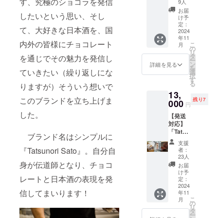
〝風の
す、究極のショコラを発信
mori〟
～16日
9人
記入を
・保存
ンド・
森〟
日本酒
（土）
お願い
お届
方法：
りん
したいという思い、そし
ショコ
「風の
「風の
け予
しま
直射日
ご・バ
ラ4個入
森」
定：
森
す。
光を避
ナナ・
て、大好きな日本酒を、国
りとオ
2024
ショコ
night」
け、
オレン
年11
リジナ
ラ4個入
を開催
20℃以
内外の皆様にチョコレート
ジ
こ
月
ルTシャ
・配送
の
しま
下で保
リ
ツの
方法：
タ
す。 日
を通じでその魅力を発信し
管して
ー
セット
11月発
ン
本酒
詳細を見る
くださ
を
①〝Sa
送の
ていきたい（繰り返しにな
選
「風の
い ・特
択
ke
為、常
す
森」と
定原材
る
りますが）そういう想いで
japonai
温配送
それぞ
料等：
13,
s
でお届
れに合
乳成
このブランドを立ち上げま
残り7
Kazeno
000
けしま
わせて
円
分・小
mori〟
す。 ※
佐藤が
麦・大
した。
【発送
日本酒
もし外
セレク
豆・オ
対応】
「風の
気温が
トした
レンジ
「Tatsu
森」
暑い場
チョコ
ブランド名はシンプルに
※ボンボ
nori
ショコ
合は、
レート
支援
ンショ
Sato」
ラ4個入
冷蔵配
『Tatsunori Sato』。自分自
を店舗
者：
コラの
のボン
・配送
送に変
23人
で楽し
デザイ
ボン
方法：
身が伝道師となり、チョコ
更をさ
んで頂
お届
ンのみ
ショコ
11月発
せて頂
け予
けるチ
若干変
レートと日本酒の表現を発
ラ＆マ
送の
定：
きま
ケット
更にな
カロン
2024
為、常
す。 ・
になり
る可能
信してまいります！
年11
ショコ
温配送
消費期
ます。
性があ
こ
月
ラ＆ガ
でお届
の
限：ご
※東京都
りま
リ
トー
けしま
タ
到着日
三鷹市
す。
ー
ショコ