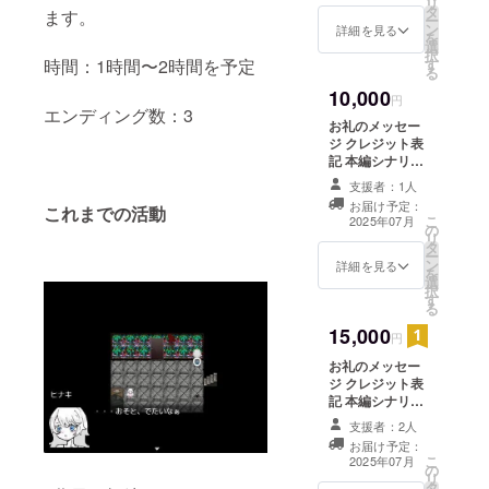
リ
タ
ます。
ー
ン
詳細を見る
を
選
択
す
時間：1時間〜2時間を予定
る
10,000
円
エンディング数：3
お礼のメッセー
ジ クレジット表
記 本編シナリオ
ブック（PDF）
支援者：1人
設定資料
お届け予定：
これまでの活動
（PDF） 番外編
こ
2025年07月
の
小説40P
リ
タ
（PDF） 先行プ
ー
ン
レイ権
詳細を見る
を
選
択
す
る
15,000
円
お礼のメッセー
ジ クレジット表
記 本編シナリオ
ブック（PDF・
支援者：2人
冊子） 設定資料
お届け予定：
（PDF・冊子）
こ
2025年07月
の
番外編小説40P
リ
タ
（PDF・冊子）