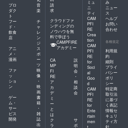
ミュ
み
プロ
音
請
ニ
ニュー
ダク
楽
求
ティ
ス
ト
CAM
ヘルプ
クラウドファ
フー
チ
PFI
お問い
ンディングの
ド・
ャ
RE
合わせ
ノウハウを無
飲食
レ
Crea
料で学ぼう
店
ン
tion
各種規定
CAMPFIRE
ジ
CAM
アカデミー
アニ
ス
利用規
PFI
メ・
ポ
約
RE
漫画
ー
CA
説
細則
for
ツ
MP
明
プライ
Soci
ファ
映
FI
会
バシー
al
ッ
像
RE
・
ポリ
Goo
ショ
・
ア
相
シー
d
ン
映
カ
談
特定商
CAM
画
デ
会
取引法
PFI
ゲー
書
ミ
に基づ
RE
ム・
籍
ー
く表記
for
サー
・
と
情報セ
Ente
ビス
雑
は
キュリ
rtain
開発
誌
ク
サ
ティ方
men
出
ラ
ポ
針
t