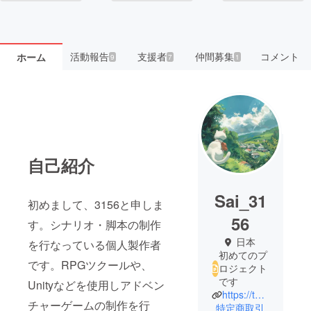
活動報告
支援者
仲間募集
コメント
ホーム
9
7
1
自己紹介
Sai_31
初めまして、3156と申しま
56
す。シナリオ・脚本の制作
日本
を行なっている個人製作者
初めてのプ
です。RPGツクールや、
ロジェクト
です
Unityなどを使用しアドベン
https://twitter.com/sai_31_56
チャーゲームの制作を行
特定商取引