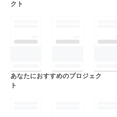
の皆様には、完成後、
クト
の効果音に適した音源
て、温かいご支援と応
ゲームデータをメール
が見つからなかったた
援を本当にありがとう
にて送付させていただ
め、追加で音源を発注
ございました。
きます）追加予定コン
いたしました。 6月の
テンツ：料理機能・ミ
予定・本編システムの
ニクエスト・おまけ部
導入・リターン作成引
屋（イラスト・サウン
き続き、全力で制作を
ドギャラリー）・英
進めてまいりますの
語・韓国語翻訳対応以
で、今後ともよろしく
前の進捗報告で料理機
お願いいたします！
能を実装したと報告さ
せていただきました
あなたにおすすめのプロジェク
が、他の機能との兼ね
ト
合いにより、完全版で
の正式実装となりまし
た。楽しみにしていた
だいた方は申し訳ござ
いません。【イベント