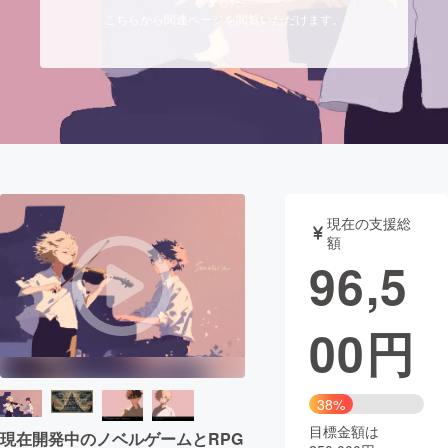
しました。
こちらから関連ページを閲覧いただけます。
まちづくり・地域活性化
CAMPFIRE for Social Good
CAMPFIRE Creation
CAMPFIREふるさと納税
machi-ya
コミュニティ
現在の支援総
額
96,5
00
円
38%
目標金額は
現在開発中のノベルゲームとRPG