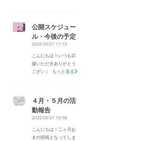
ざいました。皆さまか
らのご支援のおかげ
で、無事にゲームを完
公開スケジュー
成させることができま
ル・今後の予定
した。心より感謝申し
2025/06/07 17:15
上げます。ご入力いた
だいたメールアドレス
こんにちは！いつも応
宛に、ゲーム本編デー
援いただきありがとう
タおよび返礼品（デー
ございます。以前、先
もっと見る
タ版）のダウンロード
行配信を7月18日（21
URLをお送りしており
時）とお伝えしており
ます。万が一、メール
ましたが、仕事のスケ
４月・５月の活
が届いていない場合
ジュール調整やリター
や、ファイルの不具
動報告
ンの発送準備の兼ね合
合・不備等がございま
2025/06/07 16:58
いにより、7月25日
したら、本プロジェク
（21時）に先行配信を
こんにちは！二ヶ月お
トのメールアドレスま
延期させていただくこ
きの投稿となってしま
でご連絡ください。ま