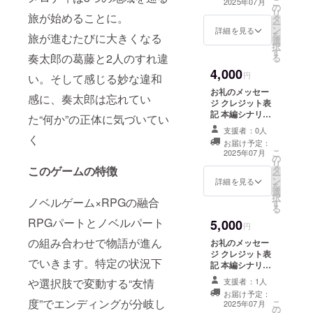
こ
2025年07月
の
リ
旅が始めることに。
タ
ー
ン
詳細を見る
を
旅が進むたびに大きくなる
選
択
す
奏太郎の葛藤と2人のすれ違
る
4,000
円
い。そして感じる妙な違和
お礼のメッセー
感に、奏太郎は忘れてい
ジ クレジット表
記 本編シナリオ
た“何か”の正体に気づいてい
ブック（PDF）
支援者：0人
設定資料
く
お届け予定：
（PDF）
こ
2025年07月
の
リ
タ
このゲームの特徴
ー
ン
詳細を見る
を
選
択
ノベルゲーム×RPGの融合
す
る
RPGパートとノベルパート
5,000
円
の組み合わせで物語が進ん
お礼のメッセー
ジ クレジット表
でいきます。特定の状況下
記 本編シナリオ
ブック（PDF・
支援者：1人
や選択肢で変動する“友情
冊子） 設定資料
お届け予定：
（PDF冊子）
度”でエンディングが分岐し
こ
2025年07月
の