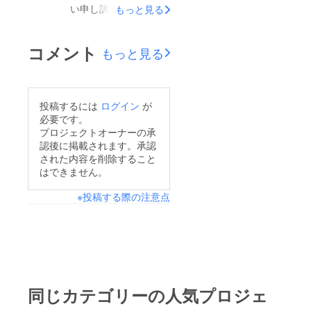
ととなりました。一般
い申し訳ございませ
もっと見る
た、ダウンロードの有
公開は8月1日（21
ん。4月から5月にかけ
効期限は7月30日まで
時）を予定しておりま
ては、以下の作業を進
となっております。期
コメント
もっと見る
す。楽しみにお待ちい
めておりました。【進
限を過ぎてしまった場
ただいている皆さまに
捗状況】スチル作成：
合も、メールをいただ
は申し訳ございません
8割ほど完成アニメー
ければ再送いたします
投稿するには
ログイン
が
が、何卒ご理解いただ
ション素材の作成：8
のでご安心ください。
必要です。
けますと幸いです。
割ほど完成 全域マッ
プロジェクトオーナーの承
なお、本作は一般リ
【今後のスケジュール
認後に掲載されます。承認
プの作成・マップ表示
リース前ではあります
について】今回の7月
された内容を削除すること
システムの作成：完
が、配信・感想の投稿
はできません。
の配信では、メインス
成！マップの作成：8
は制限なく行っていた
トーリーのみのゲーム
※投稿する際の注意点
割ほど完成 シナリオ
だいて構いません。た
データとなりま
の調整：完成 追加音
だし、ネタバレを含む
す。 2026年春頃には
源の発注：依頼済みシ
内容を公開される際
以下のコンテンツを追
ナリオは現在、校正を
は、閲覧者へのご配慮
加したローカライズ完
依頼しており、納品後
として【ネタバレ注
全版を、Steamにて配
に最終調整を行う予定
同じカテゴリーの人気プロジェ
意】の表記をお願いい
信予定です。（支援者
です。また、バトル中
たします。改めまし