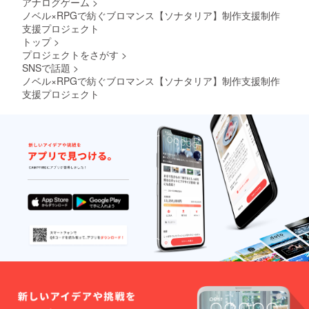
アナログゲーム
>
一般配信11月9日 ゲ
ノベル×RPGで紡ぐブロマンス【ソナタリア】制作支援制作
ムダン１０出展2026
支援プロジェクト
年春 ローカライズ完
トップ
>
プロジェクトをさがす
>
全版 配信
SNSで話題
>
ノベル×RPGで紡ぐブロマンス【ソナタリア】制作支援制作
支援プロジェクト