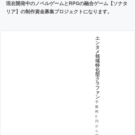
現在開発中のノベルゲームとRPGの融合ゲーム【ソナタ
リア】の制作資金募集プロジェクトになります。
エ
ン
タ
メ
領
域
特
化
型
ク
ラ
フ
ァ
ン
手
数
料
0
円
か
ら