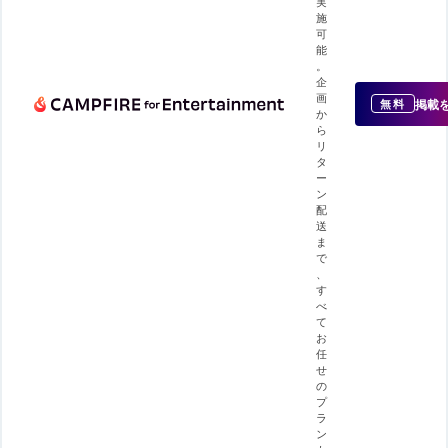
実
施
可
能
。
企
画
掲載
無料
か
ら
リ
タ
ー
ン
配
送
ま
で
、
す
べ
て
お
任
せ
の
プ
ラ
ン