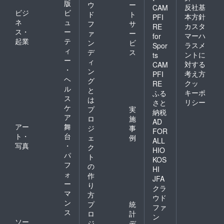
版
ウ
ー
反社基
CAM
ビジ
ビ
ド
ト
本方針
PFI
ネ
ュ
フ
サ
カスタ
RE
ス・
ー
ァ
ー
マーハ
for
起業
テ
ン
ビ
ラスメ
Spor
ィ
デ
ス
ントに
ts
ー
ィ
対する
CAM
・
ン
考え方
PFI
ヘ
グ
クッ
RE
ル
と
キーポ
ふる
ス
は
リシー
さと
ケ
プ
実
納税
ア
ロ
施
AD
アー
舞
ジ
事
FOR
ト・
台
ェ
例
ALL
写真
・
ク
HIO
パ
ト
KOS
フ
の
HI
ォ
作
JFA
ー
り
クラ
マ
方
ウド
ン
プ
統
ファ
ス
ロ
計
ン
ソー
ジ
デ