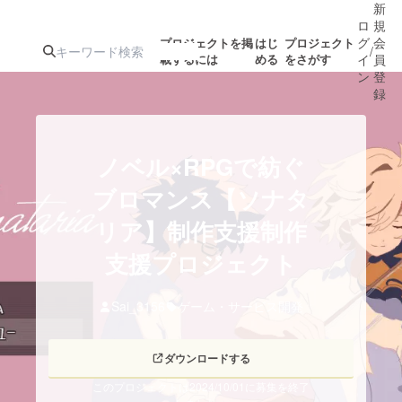
新
ロ
規
グ
会
プロジェクトを掲
はじ
プロジェクト
/
載するには
める
をさがす
イ
員
ン
登
録
人気のプロ
注目のリ
注目の新着プロ
募集終了が近いプ
もうすぐ公開
ノベル×RPGで紡ぐ
ジェクト
ターン
ジェクト
ロジェクト
されます
ブロマンス【ソナタ
リア】制作支援制作
アート・写真
音楽
支援プロジェクト
テクノロジー・ガジェット
ゲーム・サ
Sai_3156
ゲーム・サービス開発
映像・映画
書籍・雑誌
ダウンロードする
ビジネス・起業
チャレンジ
このプロジェクトは2024/10/01に募集を終了