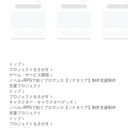
出展のお知らせ】ま
た、11月9日に開催さ
れる東京ゲームダン
ジョンに再び出展いた
します！当日は、ミニ
クエストが体験できる
体験版や、ノベルティ
もご用意する予定です
ので、ぜひ遊びに来て
トップ
>
いただけると嬉しいで
プロジェクトをさがす
>
す！皆さまにより充実
ゲーム・サービス開発
>
ノベル×RPGで紡ぐブロマンス【ソナタリア】制作支援制作
した作品をお届けでき
支援プロジェクト
るよう、引き続き全力
トップ
>
で取り組んでまいりま
プロジェクトをさがす
>
キャラクター・キャラクターグッズ
>
す。どうぞよろしくお
ノベル×RPGで紡ぐブロマンス【ソナタリア】制作支援制作
願いいたします！【ス
支援プロジェクト
ケジュール】７月2５
トップ
>
日 先行配信8月1日
プロジェクトをさがす
>