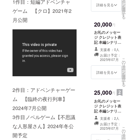
1作目：短編アドベンチャ
ー
ン
アクスタンド1種
詳細を見る
を
選
先行プレイ権
ゲーム 【クロ】2021年2
択
す
る
月公開
20,000
円
お礼のメッセー
ジ クレジット表
記 本編シナリオ
ブック（PDF）
支援者：0人
設定資料
お届け予定：
（PDF） 番外編
こ
2025年07月
の
小説100P
リ
タ
（PDF） 先行プ
ー
ン
レイ権
詳細を見る
を
選
択
す
る
2作目：アドベンチャーゲー
25,000
円
ム 【臨終の夜行列車】
お礼のメッセー
ジ クレジット表
2024年7月公開
記 本編シナリオ
ブック（PDF・
3作目ノベルゲーム【不思議
支援者：2人
冊子） 設定資料
お届け予定：
な人形屋さん】2024年冬公
（PDF・冊子）
こ
2025年07月
の
アクリルスタン
リ
開予定
タ
ド全種 番外編小
ー