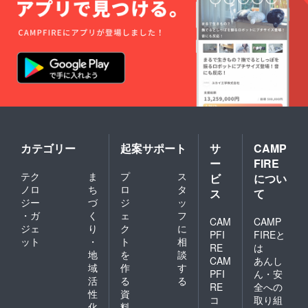
カテゴリー
起案サポート
サ
CAMP
ー
FIRE
テク
ま
プ
ス
ビ
につい
ノロ
ち
ロ
タ
ス
て
ジー
づ
ジ
ッ
・ガ
く
ェ
フ
CAM
CAMP
ジェ
り
ク
に
PFI
FIREと
ット
・
ト
相
RE
は
地
を
談
CAM
あんし
域
作
す
PFI
ん・安
活
る
る
RE
全への
性
資
コ
取り組
化
料