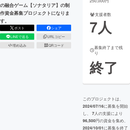
250,000円
の融合ゲーム【ソナタリア】の制
作資金募集プロジェクトになりま
支援者数
7
人
す。
ポスト
シェア
LINEで送る
URLコピー
埋め込み
QRコード
募集終了まで残
り
終了
このプロジェクトは、
2024/07/16
に募集を開始
し、
7
人の支援により
96,500
円の資金を集め、
2024/10/01
に募集を終了