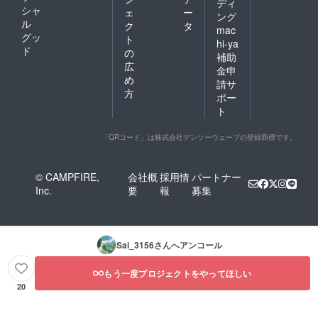
ディ
シャ
ェ
ー
ング
ル
ク
タ
mac
グッ
ト
hi-ya
ド
の
補助
広
金申
め
請サ
方
ポー
ト
「QRコード」は株式会社デンソーウェーブの登録商標です。
© CAMPFIRE,
会社概
採用情
パートナー
Inc.
要
報
募集
Sai_3156
さんへアンコール
もう一度プロジェクトをやってほしい
20