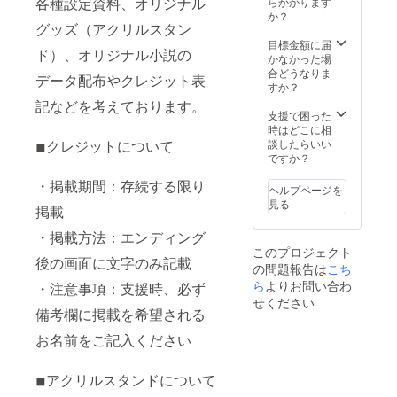
各種設定資料、オリジナル
らかかります
か？
グッズ（アクリルスタン
目標金額に届
ド）、オリジナル小説の
かなかった場
合どうなりま
データ配布やクレジット表
すか？
記などを考えております。
支援で困った
時はどこに相
◾︎クレジットについて
談したらいい
ですか？
・掲載期間：存続する限り
ヘルプページを
見る
掲載
・掲載方法：エンディング
このプロジェクト
後の画面に文字のみ記載
の問題報告は
こち
ら
よりお問い合わ
・注意事項：支援時、必ず
せください
備考欄に掲載を希望される
お名前をご記入ください
◾︎アクリルスタンドについて