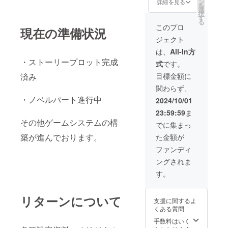
ン
説100P
詳細を見る
を
選
（PDF・冊子）
択
す
先行プレイ権
る
このプロ
現在の準備状況
ジェクト
は、
All-In方
・ストーリープロット完成
式
です。
済み
目標金額に
関わらず、
・ノベルパート進行中
2024/10/01
23:59:59
ま
その他ゲームシステムの構
でに集まっ
築が進んでおります。
た金額が
ファンディ
ングされま
す。
リターンについて
支援に関するよ
くある質問
手数料はいく