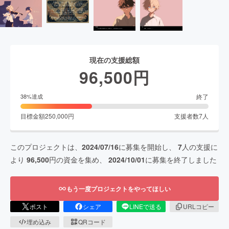
現在の支援総額
96,500
円
終了
38
%達成
目標金額
250,000
円
支援者数
7
人
このプロジェクトは、
2024/07/16
に募集を開始し、
7
人の支援に
より
96,500
円の資金を集め、
2024/10/01
に募集を終了しました
もう一度プロジェクトをやってほしい
ポスト
シェア
LINEで送る
URLコピー
埋め込み
QRコード