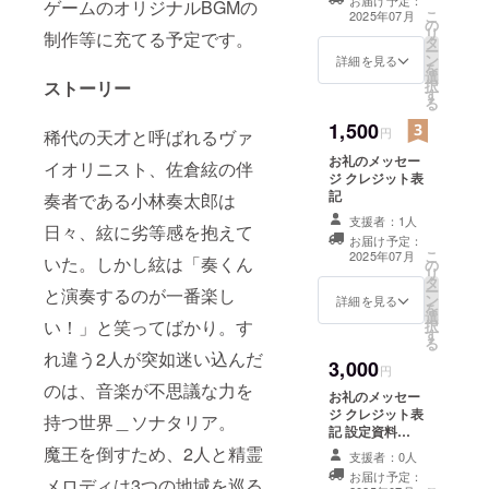
お届け予定：
ゲームのオリジナルBGMの
こ
2025年07月
の
リ
制作等に充てる予定です。
タ
ー
ン
詳細を見る
を
選
択
ストーリー
す
る
1,500
円
稀代の天才と呼ばれるヴァ
お礼のメッセー
イオリニスト、佐倉絃の伴
ジ クレジット表
記
奏者である小林奏太郎は
支援者：1人
日々、絃に劣等感を抱えて
お届け予定：
こ
2025年07月
いた。しかし絃は「奏くん
の
リ
タ
ー
と演奏するのが一番楽し
ン
詳細を見る
を
選
い！」と笑ってばかり。す
択
す
る
れ違う2人が突如迷い込んだ
3,000
円
のは、音楽が不思議な力を
お礼のメッセー
ジ クレジット表
持つ世界＿ソナタリア。
記 設定資料
（PDF）
魔王を倒すため、2人と精霊
支援者：0人
お届け予定：
メロディは3つの地域を巡る