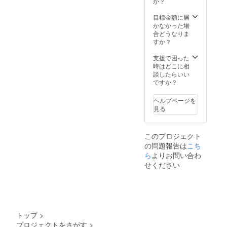
の予定
か？
です
です
目標金額に届
かなかった場
合どうなりま
すか？
支援で困った
時はどこに相
談したらいい
ですか？
ヘルプページを
見る
このプロジェクト
の問題報告は
こち
ら
よりお問い合わ
せください
トップ
>
プロジェクトをさがす
>