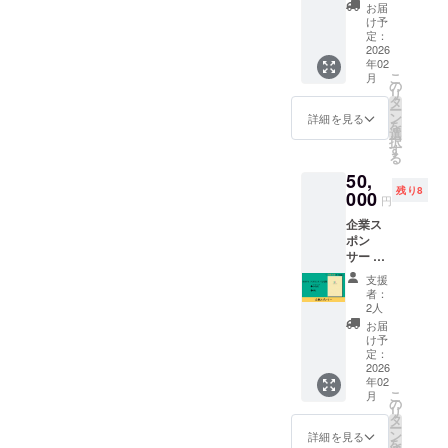
ハッパ
税込み
※通常販
お届
ノー
1冊あた
売価格
け予
ト）
り4,300
定：
は1冊
に、お
2026
円の上
5,000円
年02
名前を
乗せ支
の予定
こ
月
掲載い
援で、
の
です
リ
たしま
冊数を
タ
ー
す。 ま
増やせ
ン
詳細を見る
を
た、
ます！
選
択
HAPPA
上乗せ
す
る
支援
50,
NOTE（
で、冊
残り8
ハッパ
000
数を増
円
ノー
やせま
企業ス
ト）完
す！
ポン
成版を1
4,300円
サー お
冊お送
上乗せ
名前＋
りいた
＝11冊
支援
URLを
しま
お届け
者：
HAPPA
す。 ※
8,600円
2人
掲載箇
上乗せ
お届
NOTE（
所はこ
＝12冊
け予
ハッパ
ちらに
定：
お届け
ノー
2026
お任せ
12,900
年02
ト）完
願いま
円上乗
こ
月
成版に
す。 ※
の
せ＝13
リ
掲載い
ニック
タ
冊お届
ー
たしま
ネーム
ン
け ※送
詳細を見る
を