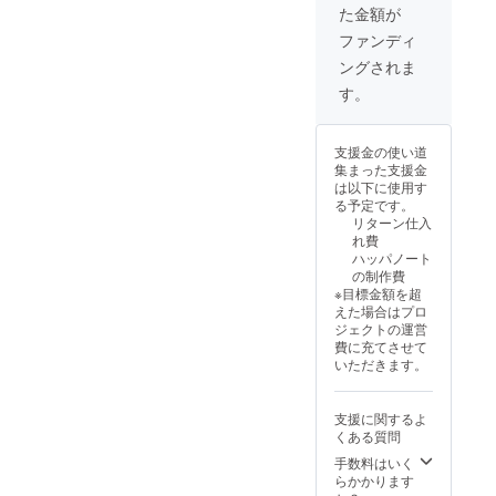
は1冊
のメー
た金額が
ドカ
5,000円
ルへお
バー ‐80
の予定
送りい
ファンディ
ページ
です
たしま
ングされま
予定 上
す。 上
乗せ支
乗せ支
す。
援で、
援で、
冊数を
冊数を
増やせ
増やせ
支援金の使い道
ます！
ます！
集まった支援金
4,300円
4,300円
は以下に使用す
上乗せ
上乗せ
る予定です。
＝1冊上
＝1冊上
リターン仕入
乗せ
乗せ
れ費
8,600円
8,600円
ハッパノート
上乗せ
上乗せ
の制作費
＝2冊上
＝2冊上
※目標金額を超
乗せ
乗せ
えた場合はプロ
12,900
12,900
ジェクトの運営
円上乗
円上乗
費に充てさせて
せ＝3冊
せ＝3冊
いただきます。
上乗せ
上乗せ
※送料・
※送料・
税込み
税込み
支援に関するよ
※通常販
※通常販
くある質問
売価格
売価格
は1冊
は1冊
手数料はいく
5,000円
5,000円
らかかります
の予定