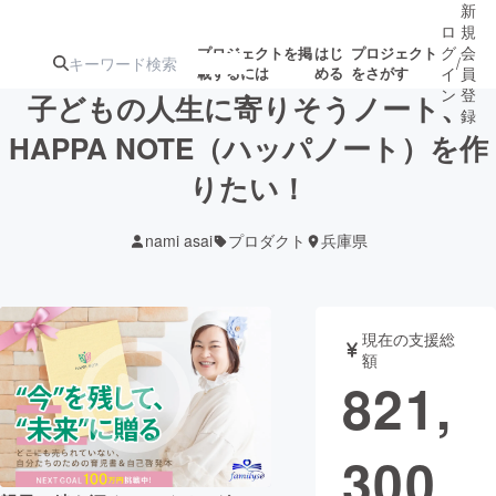
新
ロ
規
グ
会
プロジェクトを掲
はじ
プロジェクト
/
載するには
める
をさがす
イ
員
ン
登
子どもの人生に寄りそうノート、
録
HAPPA NOTE（ハッパノート）を作
りたい！
人気のプロ
注目のリ
注目の新着プロ
募集終了が近いプ
もうすぐ公開
ジェクト
ターン
ジェクト
ロジェクト
されます
nami asai
プロダクト
兵庫県
アート・写真
音楽
現在の支援総
テクノロジー・ガジェット
ゲーム・サ
額
821,
映像・映画
書籍・雑誌
300
ビジネス・起業
チャレンジ