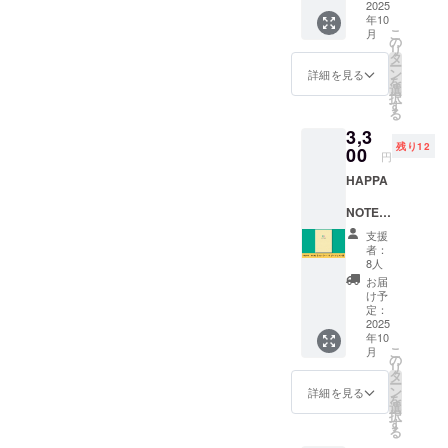
めたお
2025
などいつ何
年10
礼メッ
こ
月
セージ
が起こるか
の
リ
とオリ
タ
わかりませ
ー
ジナル
ン
詳細を見る
を
ん。そのよ
ノベル
選
択
ティの
うなリスク
す
る
緑茶
に備えつ
3,3
ティー
残り12
つ、子ども
バック
00
円
（3包入
が成人した
HAPPA
り）を
際には
郵送い
NOTE（
たしま
HAPPA
ハッパ
す。 ‐お
支援
NOTEを子ど
ノー
礼メー
者：
もにプレゼ
ト）ダ
ル ‐オリ
8人
イジェ
ジナル
ントし、親
お届
スト版 ‐
緑茶
け予
元を巣立っ
ページ
ティー
定：
数 表紙
2025
た子どもの
バック
年10
含めて8
（3包入
人生に寄り
こ
月
ページ
り）
の
リ
添い、そっ
のダイ
（山田
タ
ー
ジェス
茶園さ
と応援
ン
詳細を見る
を
ト版を
ん制
選
（ハッパを
択
お送り
作） ※
す
る
掛ける）し
します
パッ