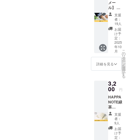
うな日記と
メー
ル】 支
も違い、母
援の感
子手帳では
支援
謝の気
者：
スペースが
持ちを
19人
こめて
十分ではな
お届
お礼
け予
く、ちょう
メール
定：
どよいノー
をお送
2025
年10
りいた
トは見つけ
こ
月
しま
の
られません
リ
す。
タ
ー
でした。そ
ン
詳細を見る
を
選
れであれ
択
す
る
ば、自分で
3,2
作ろう！と
00
円
思い、2023
HAPPA
年8月に起業
NOTE緑
しました。
茶
コロナ禍が
ティー
支援
バック
落ち着きあ
者：
＋お礼
9人
る昨今です
メッ
お届
が、天災、
セージ
け予
心を込
定：
事故、病気