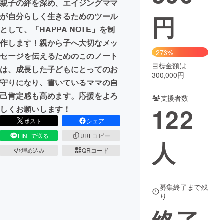
親子の絆を深め、エイジングママ
円
が自分らしく生きるためのツール
まちづくり・地域活性化
として、「HAPPA NOTE」を制
作します！親から子へ大切なメッ
CAMPFIRE for Social Good
CAMPFIRE Creation
273%
セージを伝えるためのこのノート
CAMPFIREふるさと納税
machi-ya
コミュニティ
目標金額は
は、成長した子どもにとってのお
300,000円
守りになり、書いているママの自
己肯定感も高めます。応援をよろ
支援者数
122
しくお願いします！
ポスト
シェア
LINEで送る
URLコピー
人
埋め込み
QRコード
募集終了まで残
り