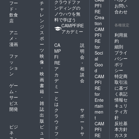
クラウドファ
フー
チ
PFI
お問い
ンディングの
ド・
ャ
RE
合わせ
ノウハウを無
飲食
レ
Crea
料で学ぼう
店
ン
tion
各種規定
CAMPFIRE
ジ
CAM
アカデミー
アニ
ス
利用規
PFI
メ・
ポ
約
RE
漫画
ー
CA
説
細則
for
ツ
MP
明
プライ
Soci
ファ
映
FI
会
バシー
al
ッ
像
RE
・
ポリ
Goo
ショ
・
ア
相
シー
d
ン
映
カ
談
特定商
CAM
画
デ
会
取引法
PFI
ゲー
書
ミ
に基づ
RE
ム・
籍
ー
く表記
for
サー
・
と
情報セ
Ente
ビス
雑
は
キュリ
rtain
開発
誌
ク
サ
ティ方
men
出
ラ
ポ
針
t
版
ウ
ー
反社基
CAM
ビジ
ビ
ド
ト
本方針
PFI
ネ
ュ
フ
サ
カスタ
RE
ス・
ー