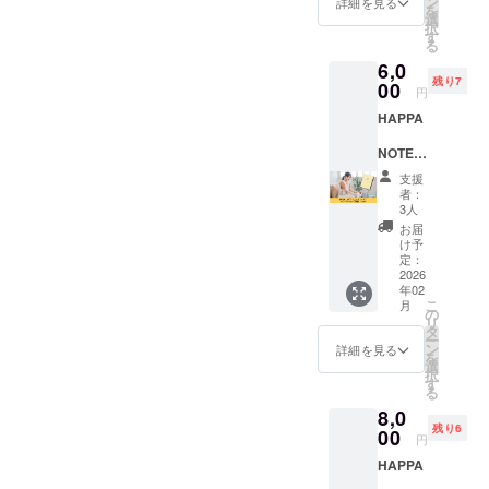
ドカ
ン
詳細を見る
を
HAPPA
バー ‐80
選
択
ページ
す
る
NOTE（
予定 上
6,0
ハッパ
乗せ支
残り7
ノー
00
援で、
円
ト）を
冊数を
HAPPA
お送り
増やせ
いたし
ます！
NOTE（
ます ‐贈
4,300円
ハッパ
答用
上乗せ
支援
ノー
パッ
＝1冊上
者：
ト）＋
ケージ
乗せ
3人
ワーク
HAPPA
8,600円
お届
ショッ
上乗せ
け予
プ体
NOTE（
定：
＝2冊上
験
2026
ハッパ
乗せ
年02
Zoom
ノー
12,900
こ
月
HAPPA
ト）1冊
の
円上乗
リ
‐A5サイ
タ
せ＝3冊
ー
NOTE（
ズ ‐ハー
ン
上乗せ
詳細を見る
を
ハッパ
ドカ
選
※送料・
択
ノー
バー ‐80
す
税込み
る
ト）完
ページ
※通常販
8,0
成版
予定 ※
売価格
残り6
と、
00
送料・
は1冊
円
ワーク
税込み
5,000円
HAPPA
ショッ
の予定
プ体験