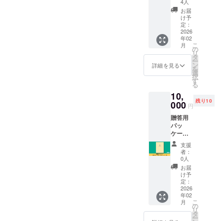
ながら自己
冊数を
4人
NOTE（
増やせ
お届
肯定感を高
ハッパ
ます！
け予
めていくこ
ノー
4,300円
定：
ト）完
2026
上乗せ
とが少子化
年02
成版
＝1冊上
対策に繋が
こ
月
【好評
乗せ
の
リ
ればと思っ
に付き
8,600円
タ
ー
追加】
上乗せ
ン
詳細を見る
ています。
を
HAPPA
＝2冊上
選
HAPPA
択
乗せ
す
る
NOTE（
NOTEは、子
12,900
10,
ハッパ
円上乗
ども1人に1
残り10
ノー
000
せ＝3冊
円
冊、母子手
ト）に
上乗せ
贈答用
サイン
※送料・
帳と同じく
パッ
とメッ
税込み
らい広げて
ケージ
セージ
※通常販
＋
いきたいと
を手書
売価格
支援
HAPPA
きさせ
は1冊
者：
考えていま
てもら
5,000円
0人
す。
NOTE（
いま
の予定
お届
ハッパ
す！ ‐サ
応援よろし
です
け予
ノー
イン&
定：
くお願い致
ト）1冊
2026
メッ
年02
します。
特別贈
セージ
こ
月
答用の
‐A5サイ
の
リ
完成し
ズ ‐ハー
タ
ー
た