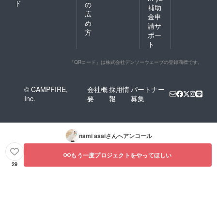
ド
の
補助
広
金申
め
請サ
方
ポー
ト
「QRコード」は株式会社デンソーウェーブの登録商標です。
© CAMPFIRE,
会社概
採用情
パートナー
Inc.
要
報
募集
nami asai
さんへアンコール
もう一度プロジェクトをやってほしい
29