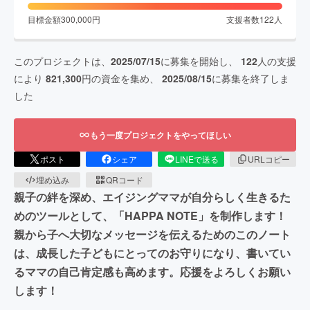
目標金額
300,000
円
支援者数
122
人
このプロジェクトは、
2025/07/15
に募集を開始し、
122
人の支援
により
821,300
円の資金を集め、
2025/08/15
に募集を終了しま
した
もう一度プロジェクトをやってほしい
ポスト
シェア
LINEで送る
URLコピー
埋め込み
QRコード
親子の絆を深め、エイジングママが自分らしく生きるた
めのツールとして、「HAPPA NOTE」を制作します！
親から子へ大切なメッセージを伝えるためのこのノート
は、成長した子どもにとってのお守りになり、書いてい
るママの自己肯定感も高めます。応援をよろしくお願い
します！