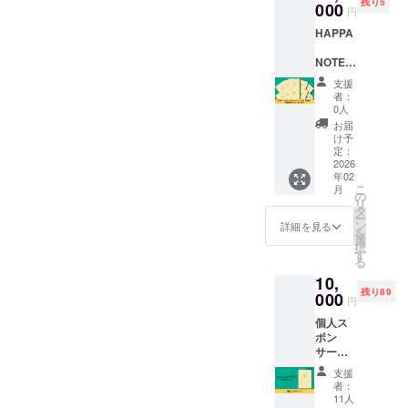
残り5
‐A5サイ
000
いいた
での交
円
ズ ‐ハー
しま
通費、
HAPPA
ドカ
す。 ※
宿泊費
バー ‐80
現地ま
は含ま
NOTE（
ページ
での宿
れてお
ハッパ
予定 1
泊交通
りませ
支援
ノー
冊あた
費は含
ん。
者：
ト）10
り4,300
まれて
0人
冊（完
円の上
おりま
お届
成版）
乗せ支
せん。
け予
助産院
援で、
定：
さんな
2026
冊数を
年02
どにオ
増やせ
こ
月
ススメ
ます！
の
リ
‐HAPP
4,300円
タ
ー
A
上乗せ
ン
詳細を見る
を
NOTE（
＝6冊お
選
択
ハッパ
届け
す
る
ノー
8,600円
10,
ト）
上乗せ
残り89
✕10
000
＝7冊お
円
‐A5サイ
届け
個人ス
ズ ‐ハー
12,900
ポン
ドカ
円上乗
サー
バー ‐80
せ＝8冊
HAPPA
ページ
お届け
支援
予定 ※
※送料・
者：
NOTE（
送料・
税込み
11人