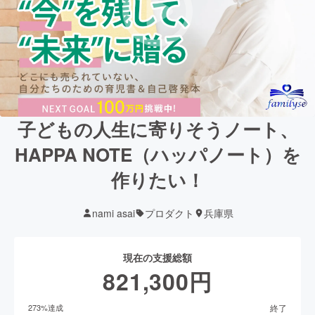
子どもの人生に寄りそうノート、
HAPPA NOTE（ハッパノート）を
作りたい！
nami asai
プロダクト
兵庫県
現在の支援総額
821,300
円
終了
273
%達成