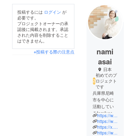
投稿するには
ログイン
が
必要です。
プロジェクトオーナーの承
認後に掲載されます。承認
された内容を削除すること
はできません。
nami
※投稿する際の注意点
asai
日本
初めてのプ
ロジェクト
です
兵庫県尼崎
市を中心に
活動してい
るfamilyseの
https://www.instagram.com/_familyse_?utm_source=ig_web_button_share_sheet&igsh=ZDNlZDc0MzIxNw==
浅井奈美と
https://www.happa-note.com/
申します。
https://x.com/familyse_HAPPA
https://www.threads.net/@_familyse_
2020年7月コ