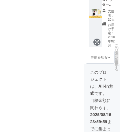
前、
NOTE（
上乗せ
セージ
URLを
ハッパ
※送料・
入り
備考欄
ノー
税込み
支援
HAPPA
に必ず
ト）
※通常販
者：
ご記入
✕10冊
売価格
20人
NOTE（
くださ
※掲載箇
は1冊
お届
ハッパ
い。 上
所、サ
5,000円
け予
ノー
乗せ支
イズは
定：
の予定
ト）完
2026
援で、
こちら
です
年02
成版
冊数を
にお任
こ
月
HAPPA
増やせ
せくだ
の
リ
ます！
さい。
タ
ー
NOTE（
4,300円
※ニック
ン
詳細を見る
を
ハッパ
上乗せ
ネーム
選
択
ノー
＝1冊上
での掲
す
る
ト）に
乗せ
載も可
このプロ
サイン
8,600円
能で
ジェクト
とメッ
上乗せ
す。 ※
セージ
＝2冊上
掲載す
は、
All-In方
を手書
乗せ
るロゴ
式
です。
きさせ
12,900
とQR
てもら
円上乗
コード
目標金額に
いま
せ＝3冊
のやり
関わらず、
す！ ‐サ
上乗せ
とりの
イン&
※送料・
詳細
2025/08/15
メッ
税込み
は、
23:59:59
ま
セージ
※通常販
CAMPF
‐A5サイ
売価格
IRE登録
でに集まっ
ズ ‐ハー