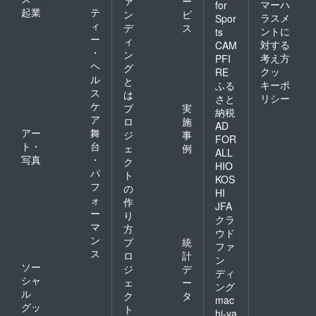
ァ
ー
マーハ
for
起業
テ
ン
ビ
ラスメ
Spor
ィ
デ
ス
ントに
ts
ー
ィ
対する
CAM
・
ン
考え方
PFI
ヘ
グ
クッ
RE
ル
と
キーポ
ふる
ス
は
リシー
さと
ケ
プ
実
納税
ア
ロ
施
AD
アー
舞
ジ
事
FOR
ト・
台
ェ
例
ALL
写真
・
ク
HIO
パ
ト
KOS
フ
の
HI
ォ
作
JFA
ー
り
クラ
マ
方
ウド
ン
プ
統
ファ
ス
ロ
計
ン
ソー
ジ
デ
ディ
シャ
ェ
ー
ング
ル
ク
タ
mac
グッ
ト
hi-ya