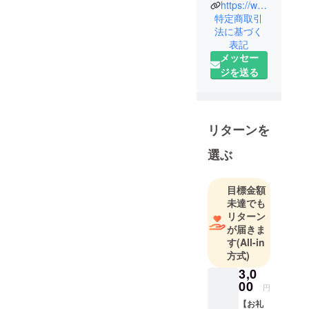
https://www.facebook.com/profile.php?id=61559687249694
ロナ禍に高
特定商取引
齢出産した
法に基づく
際に、自分
表記
がコロナに
メッセー
感染して数
ジを送る
日で亡くな
るようなこ
とがあった
リターンを
ら赤ちゃん
に何も伝え
選ぶ
られないと
思い、伝え
目標金額
ておきたい
未達でも
ことを書き
リターン
留めること
が届きま
ができる
す
(All-in
ノートを探
方式)
しました。
3,0
しかし、育
00
円
児日記のよ
【お礼