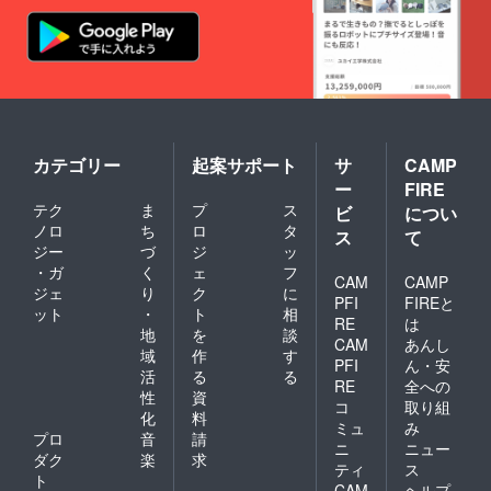
カテゴリー
起案サポート
サ
CAMP
ー
FIRE
テク
ま
プ
ス
ビ
につい
ノロ
ち
ロ
タ
ス
て
ジー
づ
ジ
ッ
・ガ
く
ェ
フ
CAM
CAMP
ジェ
り
ク
に
PFI
FIREと
ット
・
ト
相
RE
は
地
を
談
CAM
あんし
域
作
す
PFI
ん・安
活
る
る
RE
全への
性
資
コ
取り組
化
料
ミュ
み
プロ
音
請
ニ
ニュー
ダク
楽
求
ティ
ス
ト
CAM
ヘルプ