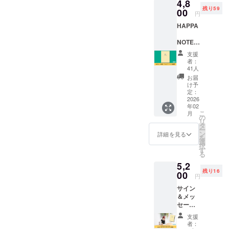
4,8
‐A5サイ
ケージ
続ける、そ
残り59
ズ ①子
00
に成分
円
んなノート
育ての
が記載
HAPPA
こと ②
を作りま
されて
親自身
いるの
す。特に子
NOTE（
のこと
で、リ
どもと過ご
ハッパ
③ルー
ターン
支援
ノー
ツ それ
の画像
せる期間が
者：
ト）完
ぞれ1項
をご確
41人
若い親と比
成版 完
目のダ
認くだ
お届
成した
べると短く
イジェ
さい。
け予
HAPPA
スト版
定：
なってしま
2026
となっ
うエイジン
年02
NOTE（
ていま
こ
月
ハッパ
す ダイ
グママ®（高
の
リ
ノー
ジェス
タ
齢出産女
ー
ト）を
ト版を
ン
詳細を見る
を
性）にはオ
お送り
楽しみ
選
択
いたし
なが
す
ススメしま
る
ます
ら、完
す。HAPPA
5,2
‐A5サイ
成版に
残り16
ズ ‐ハー
NOTEを書く
00
ご期待
円
ドカ
くださ
ワーク
サイン
バー ‐80
い。
ショップな
＆メッ
ページ
セージ
予定 上
どを開催
入り
乗せ支
支援
し、交流し
HAPPA
援で、
者：