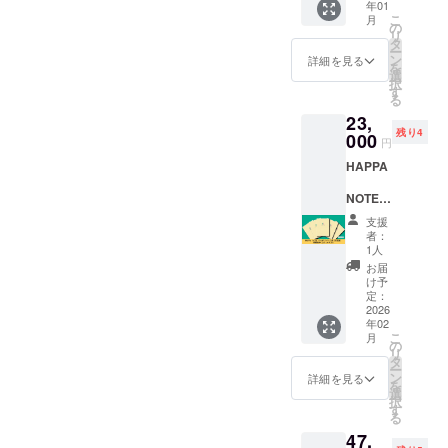
年01
2026年
ページ
こ
月
2月5日
NOTE（
の
予定 ※
リ
場所：
ハッパ
タ
送料・
ー
大阪市
ノー
ン
税込み
詳細を見る
を
内ホテ
ト）を
選
※ワーク
択
ルにて
現物当
す
ショッ
る
時間：2
日お渡
プ有効
23,
時間程
しいた
期限
残り4
度 ※詳
000
しま
2026年
円
細な時
す。
12月末
HAPPA
間と場
‐A5サイ
※ワーク
所は支
ズ ‐ハー
ショッ
NOTE（
援者の
ドカ
プの日
ハッパ
みご連
バー ‐80
程調整
支援
ノー
絡いた
ページ
は
者：
ト）5冊
します
予定
1人
CAMPF
（完成
※CAMP
ワーク
IREに登
お届
版）助
FIREに
ショッ
け予
録され
産院さ
登録の
定：
プ場
ている
んなど
2026
メール
所：
メール
年02
にオス
宛てに
「なな
で行い
こ
月
スメ
連絡い
の
いろカ
ます
リ
‐HAPP
たしま
タ
フェ」
ー
A
すの
ン
（阪神
詳細を見る
を
NOTE（
で、受
選
尼崎）
択
ハッパ
信でき
す
※送料・
る
ノー
るよう
税込み
47,
ト）✕5
にお願
※現地ま