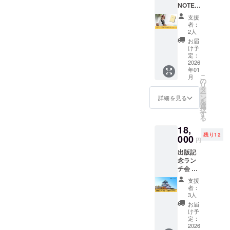
です
NOTE（
をZoom
ハッパ
で実施
支援
ノー
しま
者：
ト）＋
す。 ‐
2人
現地
ワーク
お届
ワーク
ショッ
け予
ショッ
プ1回
定：
プ体
2026
（1対
年01
験 ラ
1、30分
こ
月
ンチ付
程度）
の
リ
き
体験 ‐完
タ
ー
【2026
成した
ン
詳細を見る
を
年1月29
HAPPA
選
択
日
す
る
（木）
NOTE（
18,
】 ‐対面
ハッパ
残り12
ワーク
000
ノー
円
ショッ
ト）を
出版記
プ&ラン
お送り
念ラン
チ
いたし
チ会 出
2026年
ます
版記念
1月29日
（2026
支援
ランチ
（木）
年2月発
者：
会に参
10時半
送）
3人
加でき
から12
‐A5サイ
お届
る権利
時半 ‐完
ズ ‐ハー
け予
です。
成した
定：
ドカ
日時：
2026
HAPPA
バー ‐80