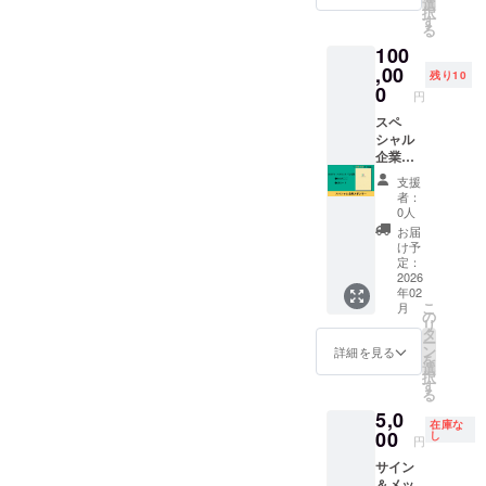
す。 ま
での掲
選
料・税
択
た、
載も可
す
込み ※
る
HAPPA
能で
通常販
100
す。 ※
売価格
NOTE（
,00
掲載す
は1冊
残り10
ハッパ
るお名
0
5,000円
円
ノー
前は備
の予定
ト）完
スペ
考欄に
です
成版を1
シャル
必ずご
冊お送
企業ス
記入く
りいた
ポン
ださ
支援
しま
サー ‐会
い。 上
者：
す。 ※
社のロ
乗せ支
0人
掲載箇
ゴ＋QR
援で、
お届
所、サ
コード
冊数を
け予
イズは
を
増やせ
定：
こちら
HAPPA
2026
ます！
年02
にお任
4,300円
こ
月
せくだ
NOTE（
上乗せ
の
リ
さい。
ハッパ
＝1冊上
タ
ー
※ニック
ノー
乗せ
ン
詳細を見る
を
ネーム
ト）完
8,600円
選
択
での掲
成版に
上乗せ
す
る
載も可
掲載い
＝2冊上
5,0
能で
たしま
乗せ
在庫な
す。 ※
す。
00
12,900
し
円
掲載す
‐HAPP
円上乗
サイン
るお名
A
せ＝3冊
＆メッ