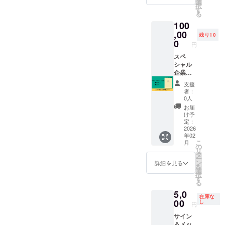
す。 ま
での掲
選
料・税
択
た、
が待っています。また、周
載も可
す
込み ※
る
HAPPA
能で
通常販
りに35歳以上で出産し小学
100
す。 ※
売価格
NOTE（
,00
掲載す
は1冊
残り10
生以下のお子さまを持つ
ハッパ
るお名
0
5,000円
円
ノー
前は備
の予定
「エイジングママ」がい
ト）完
スペ
考欄に
です
成版を1
シャル
らっしゃいましたら、この
必ずご
冊お送
企業ス
記入く
会のことを伝えていただけ
りいた
ポン
ださ
支援
しま
サー ‐会
い。 上
者：
たらうれしいです。次回は8
す。 ※
社のロ
乗せ支
0人
掲載箇
ゴ＋QR
援で、
月16日（日）開催。講師
お届
所、サ
コード
冊数を
け予
イズは
を
は、腸活×生き方美人アドバ
増やせ
定：
こちら
HAPPA
2026
ます！
イザー 宮崎ノゾミ先
年02
にお任
4,300円
こ
月
せくだ
NOTE（
上乗せ
の
生。 エイジングママの人
リ
さい。
ハッパ
＝1冊上
タ
ー
※ニック
ノー
乗せ
ン
詳細を見る
生、みんなで手を繋いで、
を
ネーム
ト）完
8,600円
選
択
での掲
成版に
もっともっと楽しんでいき
上乗せ
す
る
載も可
掲載い
＝2冊上
ましょう！
5,0
能で
たしま
乗せ
在庫な
す。 ※
す。
00
12,900
し
円
掲載す
‐HAPP
円上乗
サイン
るお名
A
せ＝3冊
＆メッ