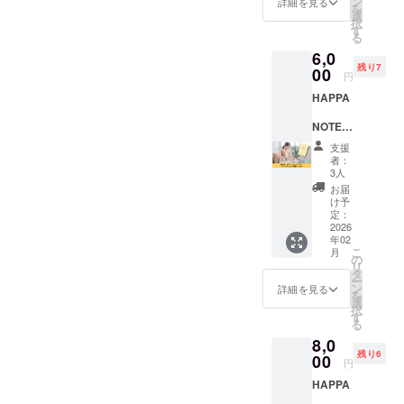
はイベントが目白押しで
ドカ
ン
詳細を見る
りを。はじめは和気藹々と
を
HAPPA
バー ‐80
してしまうリアルな悩み
選
択
す。また、改めて、ご案内
していたのに、だんだん集
ページ
す
る
も、ここなら「わかる！！
NOTE（
予定 上
させていただきます。これ
中されてカードができた後
6,0
ハッパ
乗せ支
うちもそうなの！」と、全
残り7
ノー
00
援で、
から、みなさんで「HAPPA
円
は真剣に大切な方へのメッ
ト）を
冊数を
員が全力で首を振って共感
HAPPA
お送り
NOTE®」を書いていくこと
増やせ
セージを。参加者からは、
いたし
ます！
してくれます。年齢を重ね
を中心としたコミュニティ
NOTE（
ます ‐贈
「久しぶりに家族以外の大
4,300円
ハッパ
てからママになった私たち
答用
上乗せ
支援
をリアル・オンラインで準
人と話せた」「同世代の方
ノー
パッ
＝1冊上
者：
だからこそ分かる、愛おし
ト）＋
ケージ
乗せ
3人
備中です。詳細が決まりま
と話せてよかった」という
ワーク
HAPPA
8,600円
お届
さと、ちょっとした焦りや
ショッ
したら、ご案内させていた
上乗せ
け予
感想をもらいました。クリ
プ体
NOTE（
定：
＝2冊上
本音。それらをすべて包み
だきますので、楽しみにお
験
2026
ハッパ
スマスカードをお子さまに
乗せ
年02
Zoom
込んで笑い合える空間は、
ノー
12,900
こ
待ちくださいね！寒暖差の
月
プレゼントされ、喜んでも
HAPPA
ト）1冊
の
円上乗
リ
一度体験すると「あぁ、こ
‐A5サイ
タ
せ＝3冊
中、体調にはお気を付けて
ー
らえたという嬉しいご報告
NOTE（
ズ ‐ハー
ン
上乗せ
詳細を見る
こに帰ってきて良かった」
を
ハッパ
ドカ
選
お過ごしください。
※送料・
もいただき、心が温かくな
択
ノー
バー ‐80
す
税込み
と、心がじんわり軽くなる
る
ト）完
ページ
りました。みなさま、ハー
※通常販
8,0
成版
はずです。◆「花咲くヨ
予定 ※
売価格
残り6
トフルなクリスマスシーズ
と、
00
送料・
は1冊
円
ガ」神庭仁美先生のヨガ
ワーク
税込み
5,000円
ンをお過ごしください。次
HAPPA
ショッ
の予定
で、がんばる身体をリセッ
プ体験