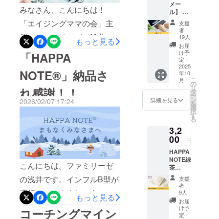
うな日記と
メー
みなさん、こんにちは！
ル】 支
ゆっくり向き合っていただ
も違い、母
援の感
「エイジングママの会」主
子手帳では
支援
く時間を過ごしていただき
謝の気
者：
スペースが
持ちを
催のファミリーゼの浅井奈
19人
ました。みなさんの「好き
もっと見る
こめて
十分ではな
お届
美です。新年度がスタート
お礼
け予
なモノ」や「自分を整える
「HAPPA
く、ちょう
メール
定：
し、まぶしい日差しととも
どよいノー
をお送
2025
コトバ」などをシェアし合
NOTE®」納品さ
年10
りいた
に、いよいよ本格的な暑さ
トは見つけ
こ
月
いました。 普段のおしゃべ
しま
の
られません
リ
れ感謝！！
す。
がやってきましたね。 そん
タ
りや交流とはまた一味違
ー
でした。そ
ン
詳細を見る
2026/02/07 17:24
を
な中、ついに今年度初とな
選
い、お一人おひとりの深い
れであれ
択
す
る「エイジングママの会」
る
ば、自分で
人柄や内面に触れることが
3,2
作ろう！と
を開催いたしました！今回
でき、とても温かく興味深
00
円
思い、2023
は、 エイジングママ：9名
い時間となりました。「大
HAPPA
年8月に起業
お子さま：7名 のたくさん
NOTE緑
人になって聴く絵本の読み
しました。
こんにちは。ファミリーゼ
茶
の皆さまにお集まりいただ
コロナ禍が
ティー
聞かせ」の魅力を、少しで
の浅井です。インフルB型が
支援
バック
落ち着きあ
者：
き、最高に温かいスタート
も感じていただけていたら
＋お礼
流行っていますね。うちの
9人
る昨今です
もっと見る
メッ
を切ることができました！
お届
嬉しいです。自分軸って、
夫もいまダウンしていま
が、天災、
セージ
け予
コーチングマイン
◆猛暑の中、足を運んでく
心を込
定：
事故、病気
特別に何かしないといけな