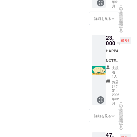
年01
2026年
ページ
の表情もすっきりリフレッ
こ
月
2月5日
NOTE（
の
予定 ※
リ
場所：
ハッパ
タ
送料・
シュされ、内側から溢れる
ー
大阪市
ノー
ン
税込み
詳細を見る
を
内ホテ
ようなキラキラとした笑顔
ト）を
選
※ワーク
択
ルにて
現物当
す
ショッ
る
が印象的でした。仁美先
時間：2
日お渡
プ有効
23,
時間程
しいた
期限
生、素晴らしい時間を本当
残り4
度 ※詳
000
しま
2026年
円
細な時
す。
12月末
にありがとうございまし
HAPPA
間と場
‐A5サイ
※ワーク
所は支
た！◆新しい命の誕生を、
ズ ‐ハー
ショッ
NOTE（
援者の
ドカ
プの日
みんなで待っていますそし
ハッパ
みご連
バー ‐80
程調整
支援
ノー
絡いた
ページ
は
者：
て今回は、とっても嬉しい
ト）5冊
します
予定
1人
CAMPF
（完成
※CAMP
ワーク
IREに登
お届
ことに妊婦さんが初めて参
版）助
FIREに
ショッ
け予
録され
産院さ
登録の
定：
加してくださいました！少
プ場
ている
んなど
2026
メール
所：
メール
年02
し先の未来を歩くエイジン
にオス
宛てに
「なな
で行い
こ
月
スメ
連絡い
の
いろカ
ます
グママたちのリアルな、で
リ
‐HAPP
たしま
タ
フェ」
ー
A
すの
ン
（阪神
詳細を見る
も笑顔いっぱいの姿を見
を
NOTE（
で、受
選
尼崎）
択
ハッパ
信でき
て、これからの生活への安
す
※送料・
る
ノー
るよう
税込み
心感を受け取っていただけ
47,
ト）✕5
にお願
※現地ま