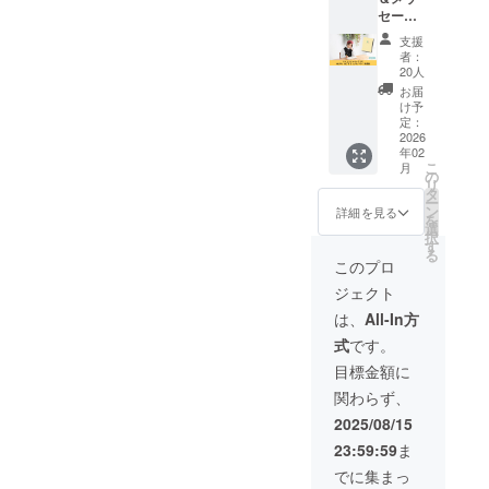
前、
NOTE（
上乗せ
セージ
URLを
ハッパ
※送料・
入り
備考欄
ノー
税込み
支援
HAPPA
に必ず
ト）
※通常販
者：
ご記入
✕10冊
売価格
20人
NOTE（
くださ
※掲載箇
は1冊
お届
ハッパ
い。 上
所、サ
5,000円
け予
ノー
乗せ支
イズは
定：
の予定
ト）完
2026
援で、
こちら
です
年02
成版
冊数を
にお任
こ
月
HAPPA
増やせ
せくだ
の
リ
ます！
さい。
タ
ー
NOTE（
4,300円
※ニック
ン
詳細を見る
を
ハッパ
上乗せ
ネーム
選
択
ノー
＝1冊上
での掲
す
る
ト）に
乗せ
載も可
このプロ
サイン
8,600円
能で
ジェクト
とメッ
上乗せ
す。 ※
セージ
＝2冊上
掲載す
は、
All-In方
を手書
乗せ
るロゴ
式
です。
きさせ
12,900
とQR
てもら
円上乗
コード
目標金額に
いま
せ＝3冊
のやり
関わらず、
す！ ‐サ
上乗せ
とりの
イン&
※送料・
詳細
2025/08/15
メッ
税込み
は、
23:59:59
ま
セージ
※通常販
CAMPF
‐A5サイ
売価格
IRE登録
でに集まっ
ズ ‐ハー