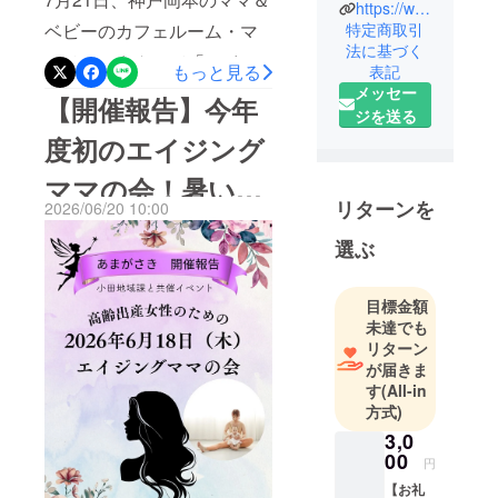
https://www.facebook.com/profile.php?id=61559687249694
ロナ禍に高
ベビーのカフェルーム・マ
特定商取引
齢出産した
法に基づく
マノハコさんにて「エイジ
際に、自分
もっと見る
表記
がコロナに
ングママの時間」を開催い
メッセー
【開催報告】今年
感染して数
ジを送る
たしました！暑い中、ご参
日で亡くな
度初のエイジング
加いただいたみなさま、あ
るようなこ
ママの会！暑い中
りがとうございました。今
とがあった
リターンを
2026/06/20 10:00
ら赤ちゃん
回は、絵本を4冊読み聞かせ
集まってくれたマ
に何も伝え
選ぶ
をしました。1冊読むごとに
られないと
マ達へ、感謝を込
「ママとしてではない、自
思い、伝え
めて。
目標金額
ておきたい
分の軸」を改めて見つめ直
未達でも
ことを書き
すワークを行いました。日
リターン
留めること
が届きま
頃はどうしても家族や子ど
ができる
す
(All-in
ものことが優先となり、自
ノートを探
方式)
しました。
分の気持ちを後回しにして
3,0
しかし、育
00
しまいがちです。絵本の世
円
児日記のよ
【お礼
界観を通じて自分自身と