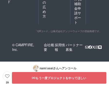
ド
の
補助
広
金申
め
請サ
方
ポー
ト
「QRコード」は株式会社デンソーウェーブの登録商標です。
© CAMPFIRE,
会社概
採用情
パートナー
Inc.
要
報
募集
nami asai
さんへアンコール
もう一度プロジェクトをやってほしい
29