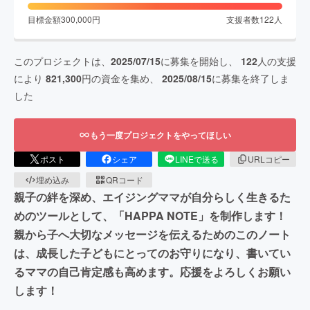
目標金額
300,000
円
支援者数
122
人
このプロジェクトは、
2025/07/15
に募集を開始し、
122
人の支援
により
821,300
円の資金を集め、
2025/08/15
に募集を終了しま
した
もう一度プロジェクトをやってほしい
ポスト
シェア
LINEで送る
URLコピー
埋め込み
QRコード
親子の絆を深め、エイジングママが自分らしく生きるた
めのツールとして、「HAPPA NOTE」を制作します！
親から子へ大切なメッセージを伝えるためのこのノート
は、成長した子どもにとってのお守りになり、書いてい
るママの自己肯定感も高めます。応援をよろしくお願い
します！