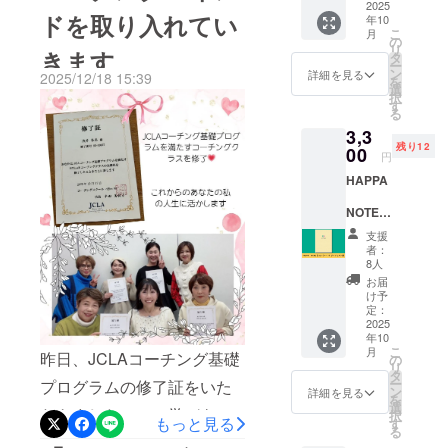
す。【印刷会社決めに難
めたお
2025
ドを取り入れてい
ださったママたちへまず
などいつ何
年10
礼メッ
いものではありません。例
航】昨年末に、子どもの人
こ
月
セージ
が起こるか
の
は、心からの感謝を伝えさ
リ
きます
えば、子どもが寝ている間
とオリ
生に寄り添うノート
タ
わかりませ
ー
ジナル
せてください。このうだる
ン
詳細を見る
2025/12/18 15:39
に自分の好きな温かいお茶
を
ん。そのよ
「HAPPA NOTE®」の 印刷
ノベル
選
択
ような暑さの中、ただでさ
ティの
うなリスク
す
を入れて飲んでみる、好き
会社さんがようやく決ま
る
緑茶
に備えつ
え重いマザーズバッグを肩
3,3
ティー
なアロマオイルをデフュー
り、1月初めに印刷立ち合い
残り12
つ、子ども
バック
00
にかけ、抱っこ紐やベビー
円
ズしてみる、など。それも
（3包入
に行き、1月 末に無事に納
が成人した
HAPPA
り）を
カーで小さな赤ちゃんを連
なかなか難しければ、自分
際には
品されました。「HAPPA
郵送い
NOTE（
れてお出かけすることが、
たしま
HAPPA
の呼吸に意識を向けてみる
NOTE®」は親がノートを書
ハッパ
す。 ‐お
支援
NOTEを子ど
どれほどエネルギーのいる
ノー
礼メー
だけでも十分です。吸って
者：
いていく期間として約18
もにプレゼ
ト）ダ
ル ‐オリ
8人
ことか……。ご自身の準備
イジェ
いることに気づく、吐いて
ジナル
年、 その後子どもの人生に
ントし、親
お届
スト版 ‐
緑茶
け予
だけでなく、赤ちゃんの機
元を巣立っ
いることに気づく、または
数十年寄り添ってもらうこ
ページ
ティー
定：
数 表紙
2025
嫌を見計らい、荷物を詰め
た子どもの
バック
足の裏が地面に着いている
とを想定しており、 ハード
年10
含めて8
（3包入
人生に寄り
こ
月
込み、汗だくになりながら
昨日、JCLAコーチング基礎
ページ
り）
の
ことに気づいてみるだけで
カバーと糸かがりという耐
リ
添い、そっ
のダイ
（山田
タ
「エイジングママの会に行
ー
プログラムの修了証をいた
ジェス
も、なんだか自分を丁寧に
茶園さ
と応援
ン
久性と全68ページフルカ
詳細を見る
を
ト版を
ん制
選
こう！」と一歩を踏み出し
だきました。この学びを通
（ハッパを
択
扱っていて整いますよ。今
ラーに拘りました。その拘
お送り
もっと見る
作） ※
す
る
掛ける）し
します
てくださったこと。そのお
パッ
して強く感じたのは、人は
回のお菓子は、暑い時期の