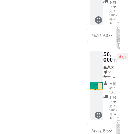
ハッパ
税込み
※通常販
お届
す！◆次回、あなたにお会
ノー
1冊あた
売価格
け予
ト）
り4,300
定：
は1冊
いできるのを楽しみにして
に、お
2026
円の上
5,000円
年02
名前を
乗せ支
の予定
います「エイジングママの
こ
月
掲載い
援で、
の
です
リ
たしま
冊数を
会」は、ママという役割を
タ
ー
す。 ま
増やせ
ン
詳細を見る
を
少しだけおいて、一人の女
た、
ます！
選
択
HAPPA
上乗せ
す
性としてホッと一息つけ
る
支援
50,
NOTE（
で、冊
る、あなただけのサードプ
残り8
ハッパ
000
数を増
円
ノー
やせま
レイス（第3の居場所）で
企業ス
ト）完
す！
ポン
す。「初めてだけど、馴染
成版を1
4,300円
サー お
冊お送
上乗せ
めるかな…」 「年齢のこと
名前＋
りいた
＝11冊
支援
URLを
しま
お届け
者：
が気になって、一歩踏み出
HAPPA
す。 ※
8,600円
2人
掲載箇
上乗せ
せない…」そんな風に迷っ
お届
NOTE（
所はこ
＝12冊
け予
ハッパ
ている方も、どうぞ安心し
ちらに
定：
お届け
ノー
2026
お任せ
12,900
てお越しください。ここに
年02
ト）完
願いま
円上乗
こ
月
成版に
す。 ※
の
せ＝13
は、あなたを「おかえ
リ
掲載い
ニック
タ
冊お届
ー
たしま
ネーム
ン
け ※送
詳細を見る
り！」と温かく迎える仲間
を