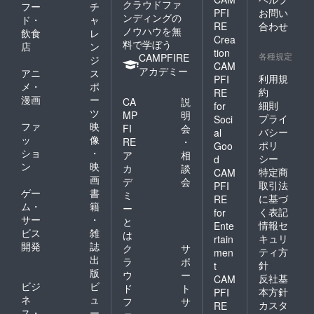
クラウドファ
フー
チ
PFI
お問い
ンディングの
ド・
ャ
RE
合わせ
ノウハウを無
飲食
レ
Crea
料で学ぼう
店
ン
tion
各種規定
CAMPFIRE
ジ
CAM
アカデミー
アニ
ス
利用規
PFI
メ・
ポ
約
RE
漫画
ー
CA
説
細則
for
ツ
MP
明
プライ
Soci
ファ
映
FI
会
バシー
al
ッ
像
RE
・
ポリ
Goo
ショ
・
ア
相
シー
d
ン
映
カ
談
特定商
CAM
画
デ
会
取引法
PFI
ゲー
書
ミ
に基づ
RE
ム・
籍
ー
く表記
for
サー
・
と
情報セ
Ente
ビス
雑
は
キュリ
rtain
開発
誌
ク
サ
ティ方
men
出
ラ
ポ
針
t
版
ウ
ー
反社基
CAM
ビジ
ビ
ド
ト
本方針
PFI
ネ
ュ
フ
サ
カスタ
RE
ス・
ー