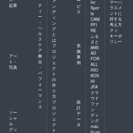
ァ
ー
マーハ
for
起業
テ
ン
ビ
ラスメ
Spor
ィ
デ
ス
ントに
ts
ー
ィ
対する
CAM
・
ン
考え方
PFI
ヘ
グ
クッ
RE
ル
と
キーポ
ふる
ス
は
リシー
さと
ケ
プ
実
納税
ア
ロ
施
AD
アー
舞
ジ
事
FOR
ト・
台
ェ
例
ALL
写真
・
ク
HIO
パ
ト
KOS
フ
の
HI
ォ
作
JFA
ー
り
クラ
マ
方
ウド
ン
プ
統
ファ
ス
ロ
計
ン
ソー
ジ
デ
ディ
シャ
ェ
ー
ング
ル
ク
タ
mac
グッ
ト
hi-ya