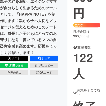
親子の絆を深め、エイジングママ
円
が自分らしく生きるためのツール
まちづくり・地域活性化
として、「HAPPA NOTE」を制
作します！親から子へ大切なメッ
CAMPFIRE for Social Good
CAMPFIRE Creation
273%
セージを伝えるためのこのノート
CAMPFIREふるさと納税
machi-ya
コミュニティ
目標金額は
は、成長した子どもにとってのお
300,000円
守りになり、書いているママの自
己肯定感も高めます。応援をよろ
支援者数
122
しくお願いします！
ポスト
シェア
LINEで送る
URLコピー
人
埋め込み
QRコード
募集終了まで残
り