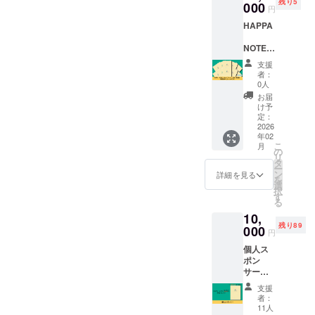
残り5
‐A5サイ
000
いいた
での交
円
ていたら嬉しいです。お腹
ズ ‐ハー
しま
通費、
HAPPA
ドカ
す。 ※
宿泊費
の赤ちゃんと一緒に、この
バー ‐80
現地ま
は含ま
NOTE（
ページ
での宿
暑い中お越しくださり本当
れてお
ハッパ
予定 1
泊交通
りませ
支援
ノー
にありがとうございまし
冊あた
費は含
ん。
者：
ト）10
り4,300
まれて
0人
た。メンバー一同、これか
冊（完
円の上
おりま
お届
成版）
乗せ支
せん。
け予
らのマタニティライフを心
助産院
援で、
定：
さんな
2026
冊数を
から応援しています！ どう
年02
どにオ
増やせ
こ
月
ススメ
ぞご無理なさらず、心穏や
ます！
の
リ
‐HAPP
4,300円
タ
ー
かな日々をお過ごしくださ
A
上乗せ
ン
詳細を見る
を
NOTE（
＝6冊お
選
いね。無事のご出産を心か
択
ハッパ
届け
す
る
ノー
8,600円
ら祈っています。そして落
10,
ト）
上乗せ
残り89
✕10
ち着かれたら、ぜひ今度は
000
＝7冊お
円
‐A5サイ
届け
赤ちゃんalive（一緒に）で
個人ス
ズ ‐ハー
12,900
ポン
ドカ
円上乗
遊びにきてくださいね。み
サー
バー ‐80
せ＝8冊
HAPPA
ページ
お届け
んなで両手を広げて、首を
支援
予定 ※
※送料・
者：
NOTE（
送料・
長くしてお待ちしていま
税込み
11人