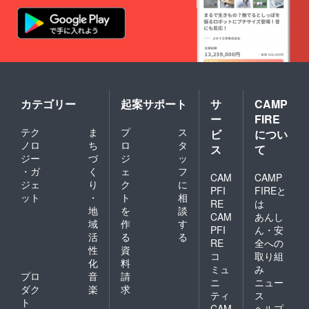
カテゴリー
起案サポート
サ
CAMP
ー
FIRE
テク
ま
プ
ス
ビ
につい
ノロ
ち
ロ
タ
ス
て
ジー
づ
ジ
ッ
・ガ
く
ェ
フ
CAM
CAMP
ジェ
り
ク
に
PFI
FIREと
ット
・
ト
相
RE
は
地
を
談
CAM
あんし
域
作
す
PFI
ん・安
活
る
る
RE
全への
性
資
コ
取り組
化
料
ミュ
み
プロ
音
請
ニ
ニュー
ダク
楽
求
ティ
ス
ト
CAM
ヘルプ