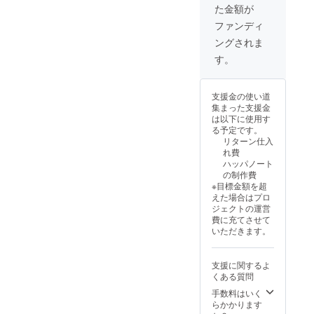
は1冊
のメー
た金額が
ドカ
5,000円
ルへお
バー ‐80
の予定
送りい
ファンディ
ページ
です
たしま
ングされま
予定 上
す。 上
乗せ支
乗せ支
す。
援で、
援で、
冊数を
冊数を
増やせ
増やせ
支援金の使い道
ます！
ます！
集まった支援金
4,300円
4,300円
は以下に使用す
上乗せ
上乗せ
る予定です。
＝1冊上
＝1冊上
リターン仕入
乗せ
乗せ
れ費
8,600円
8,600円
ハッパノート
上乗せ
上乗せ
の制作費
＝2冊上
＝2冊上
※目標金額を超
乗せ
乗せ
えた場合はプロ
12,900
12,900
ジェクトの運営
円上乗
円上乗
費に充てさせて
せ＝3冊
せ＝3冊
いただきます。
上乗せ
上乗せ
※送料・
※送料・
税込み
税込み
支援に関するよ
※通常販
※通常販
くある質問
売価格
売価格
は1冊
は1冊
手数料はいく
5,000円
5,000円
らかかります
の予定