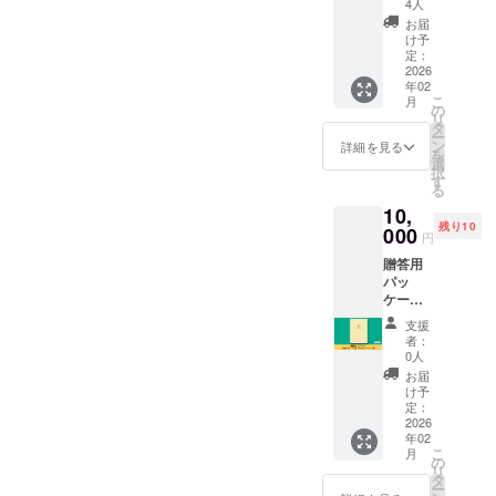
せ。2月11日（水）、尼崎の
ながら自己
冊数を
です。もちろん、お1人で参
4人
NOTE（
かな～と楽しみにしていま
増やせ
ものでした。これからは、
お届
肯定感を高
ゲストとして、芦屋発酵美
つかしんで「尼の逸品販売
加して、ご自身のリフレッ
ハッパ
ます！
け予
した！」 「交流会も、やっ
めていくこ
このコーチングの視点を私
ノー
4,300円
定：
人協会の武田愛子さんをお
会」にて、3月1日の一般発
シュを楽しんでいるご様子
ト）完
2026
上乗せ
とが少子化
ぱり同世代だとすごく話し
のコミュニティや、関わる
年02
成版
招きする予定です。 詳細や
＝1冊上
売に先駆け、「HAPPA
が見れました。まずは、自
対策に繋が
こ
月
【好評
乗せ
の
やすかった」 「ここにきて
人たちとの時間の中で活か
リ
募集開始につきましては、
ればと思っ
NOTE®」を手に取って見て
に付き
8,600円
タ
己紹介。今年を振り返って
ー
追加】
顔見知りに会えるのも、楽
上乗せ
ン
し、一人ひとりが自分らし
詳細を見る
ています。
決まり次第改めてご案内い
を
いただけます。お近くの方
自分に掛けたい言葉、で
HAPPA
＝2冊上
選
HAPPA
択
しみの1つなんです」会場の
い一歩を踏み出せるよう伴
乗せ
す
たします。ぜひ楽しみにお
は、ぜひお立ち寄りくださ
る
は、「がんばってきたね」
NOTE（
NOTEは、子
12,900
あちこちから、そんな嬉し
走していきたいと思いま
10,
ハッパ
待ちください！
円上乗
い。また、2月21日（土）神
ども1人に1
とご自身に労う言葉が。そ
残り10
ノー
000
せ＝3冊
すぎるお声が響いていまし
円
す。学びはここからがス
冊、母子手
戸国際展示場2号館コンベン
ト）に
上乗せ
のあとは、交流会。2人ずつ
贈答用
サイン
た。周りのママ友とは少し
※送料・
帳と同じく
タート。これからも、丁寧
ションで行われる「リトル
パッ
ペアになっていただき、
とメッ
税込み
らい広げて
年齢が違って、なんとなく
ケージ
に、実践を重ねていきま
セージ
※通常販
ママフェスタ」でも手に
色々お話しされていまし
＋
いきたいと
を手書
売価格
支援
心のどこかで気を使ってい
す。
HAPPA
きさせ
は1冊
取っていただける予定です
者：
考えていま
た。出産時のこと、お子さ
てもら
5,000円
0人
ませんか？ 「体力が追いつ
す。
NOTE（
（主催者に確認中）。他に
いま
の予定
んの様子のこと、ママ友と
お届
ハッパ
す！ ‐サ
かなくて…」 「これからの
応援よろし
です
け予
も沢山のワークショップ等
ノー
のこと、アイドルのお話な
イン&
定：
くお願い致
ライフプランや教育資金、
ト）1冊
2026
メッ
の店舗が出ますので、ぜひ
ど（笑）場が温まったとこ
年02
します。
特別贈
セージ
どうしよう」 そんな、他の
こ
月
答用の
‐A5サイ
の
お出かけください。2月3月
ろで、クリスマスカード作
リ
完成し
ズ ‐ハー
タ
場所では少しトーンダウン
ー
た