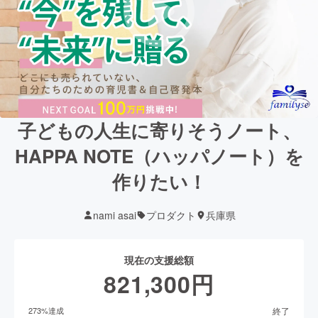
子どもの人生に寄りそうノート、
HAPPA NOTE（ハッパノート）を
作りたい！
nami asai
プロダクト
兵庫県
現在の支援総額
821,300
円
終了
273
%達成