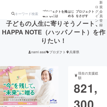
新
ロ
規
グ
会
プロジェクトを掲
はじ
プロジェクト
/
載するには
める
をさがす
イ
員
ン
登
子どもの人生に寄りそうノート、
録
HAPPA NOTE（ハッパノート）を作
りたい！
人気のプロ
注目のリ
注目の新着プロ
募集終了が近いプ
もうすぐ公開
ジェクト
ターン
ジェクト
ロジェクト
されます
nami asai
プロダクト
兵庫県
アート・写真
音楽
現在の支援総
テクノロジー・ガジェット
ゲーム・サ
額
821,
映像・映画
書籍・雑誌
300
ビジネス・起業
チャレンジ