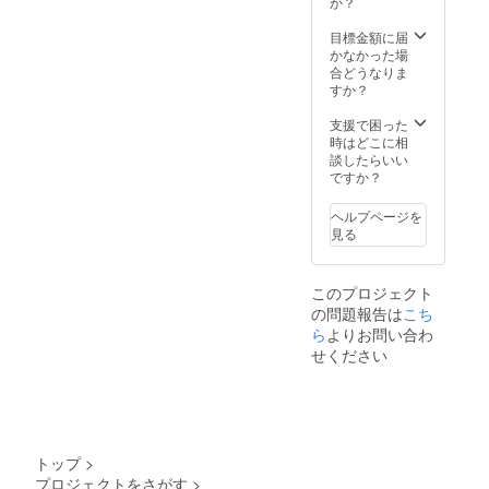
の予定
か？
です
です
目標金額に届
かなかった場
合どうなりま
すか？
支援で困った
時はどこに相
談したらいい
ですか？
ヘルプページを
見る
このプロジェクト
の問題報告は
こち
ら
よりお問い合わ
せください
トップ
>
プロジェクトをさがす
>