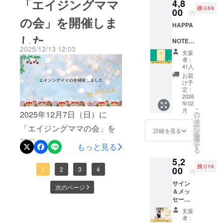
りから引き受けてくださる
「エイジングママ
4,8
‐A5サイ
ケージ
続ける、そ
気持ちが、本当に、本当に
残り59
「変わる力」や「叶えたい
ズ ①子
00
に成分
塩分補給も考えて、宝塚の
円
印刷会社さんがなかなか決
んなノート
育ての
の会」を開催しま
が記載
嬉しかったです。会場に到
未来」をすでに自分の中に
HAPPA
こと ②
パン屋さんの塩レモンバー
を作りま
されて
まらずでした（泣）。妄
親自身
いるの
した
着したときのママたちの少
す。特に子
持っている、ということで
ムクーヘンをご用意させて
NOTE（
想？から約4年、カタチとな
のこと
で、リ
2025/12/13 12:03
どもと過ご
ハッパ
③ルー
しホッとした笑顔を見た瞬
ターン
す。コーチングは、正解を
支援
いただきました。写真を撮
り届いた時には感無量でし
ノー
ツ それ
の画像
せる期間が
者：
間、スタッフ一同、胸が熱
ト）完
教えるものではありませ
ぞれ1項
をご確
41人
るのをすっかり忘れてまし
た。納品され、手に取って
若い親と比
成版 完
目のダ
認くだ
お届
くなりました。貴重な時間
ん。その人の潜在意識に
成した
べると短く
イジェ
た・・・（汗）参加者の方
さい。
け予
みると、A5サイズで思った
HAPPA
スト版
定：
とパワーを使って足を運ん
なってしま
そっと働きかけ、本音や価
に教えていただいたママノ
2026
よりもコンパクト。厚みも
となっ
うエイジン
年02
NOTE（
ていま
でいただき、本当にありが
値観、夢や目標を引き出
ハコさん近くのラーメン屋
こ
月
１cm程なので、持ち運びも
ハッパ
2025年12月7日（日）に
す ダイ
グママ®（高
の
リ
とうございました！◆「こ
ノー
し、「行動したくなる状
ジェス
タ
さんでランチ。冷麺とって
齢出産女
しやすいです。【これから
ー
「エイジングママの会」を
ト）を
ト版を
ン
詳細を見る
こに来ると、等身大の私で
を
態」をつくっていくもの。
性）にはオ
お送り
楽しみ
も美味しくて、また違うお
選
の流れ】クラファンのリ
開催しました。はじめまし
択
いたし
もっと見る
なが
す
ススメしま
笑える」前半の参加者交流
私自身、これまでコミュニ
る
味も食べに行ってみたいと
ます
ターンとして「HAPPA
ら、完
ての方も、リピーターの方
す。HAPPA
5,2
‐A5サイ
成版に
会では、そんな疲れも一瞬
ティやHAPPA NOTEを通し
思いました。【次回開催の
NOTE®」を 選んでくださっ
残り16
ズ ‐ハー
NOTEを書く
00
も。いつもお子さま連れで
1
2
3
4
ご期待
円
で吹き飛ぶような、最高に
ドカ
て「自分の想いに気づく時
くださ
お知らせ】次回のママノハ
ワーク
た方々へは、2月下旬に順次
ご参加くださる方のお子さ
サイン
バー ‐80
い。
次のページ
心地いい時間が流れていま
ショップな
間」の大切さを感じてきま
＆メッ
ページ
コさんでの「エイジングマ
発送させていただきます。
んの成長を目の当たりにさ
セージ
予定 上
どを開催
した。「今年度のエイジン
した。今回の学びは、その
入り
マの時間」は、9月29日に開
乗せ支
もう少々お待ちくださいま
せていただくのもうれしい
支援
し、交流し
HAPPA
援で、
グママの会、まだかなまだ
者：
想いをさらに深めてくれる
催いたします！次回は特別