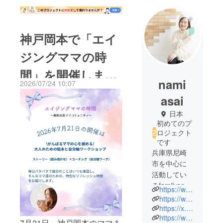
神戸岡本で「エイ
ジングママの時
間」を開催しまし
nami
2026/07/24 10:07
た
asai
日本
初めてのプ
ロジェクト
です
兵庫県尼崎
市を中心に
活動してい
るfamilyseの
https://www.instagram.com/_familyse_?utm_source=ig_web_button_share_sheet&igsh=ZDNlZDc0MzIxNw==
浅井奈美と
https://www.happa-note.com/
申します。
https://x.com/familyse_HAPPA
https://www.threads.net/@_familyse_
2020年7月コ
7月21日、神戸岡本のママ＆