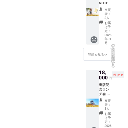
です
回は、2026年2月19日
NOTE（
をZoom
ト後半は、スペシャルゲス
ハッパ
で実施
（木）に開催。「自分軸で
支援
ノー
しま
ト！「花咲くヨガ」の神庭
者：
ト）＋
輝くママになる」というタ
す。 ‐
2人
仁美先生をお迎えして、産
現地
ワーク
お届
イトルで、私の尊敬する
ワーク
ショッ
け予
後ヨガレッスンを行いまし
ショッ
プ1回
定：
キャロル・ファンさんにお
プ体
2026
（1対
た。暑い中を歩いて、日々
年01
験 ラ
1、30分
話いただきます。ご都合が
こ
月
ンチ付
程度）
のだっこでガチガチになっ
の
リ
き
合えば、ぜひお越しくださ
体験 ‐完
タ
ー
ていたママたちの身体を、
【2026
成した
ン
詳細を見る
を
いね。また、周りのエイジ
年1月29
HAPPA
選
仁美先生が優しく、じんわ
択
日
す
ングママの方にお声かけい
る
（木）
NOTE（
りとほぐしてくださいまし
18,
】 ‐対面
ハッパ
ただけるとうれしいで
残り12
ワーク
000
ノー
た。「あ、私いま、こんな
円
ショッ
す。・ホームページHAPPA
ト）を
出版記
に肩に力が入っていたんだ
プ&ラン
お送り
NOTE - 子供の人生に寄り添
念ラン
チ
いたし
な」 そんな風に、自分の身
チ会 出
2026年
ます
うノート・
版記念
1月29日
（2026
支援
体の声をそっと聴いてあげ
ランチ
（木）
年2月発
者：
Instagram@_familyse_
会に参
10時半
送）
3人
る時間は、忙しい毎日の中
加でき
から12
‐A5サイ
お届
る権利
で何よりの贅沢。レッスン
時半 ‐完
ズ ‐ハー
け予
です。
成した
定：
ドカ
が終わる頃には、ママたち
日時：
2026
HAPPA
バー ‐80