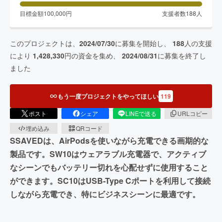
目標金額
100,000
円
支援者数
188
人
このプロジェクトは、
2024/07/30
に募集を開始し、
188
人の支援
により
1,428,330
円の資金を集め、
2024/08/31
に募集を終了し
ました
もう一度プロジェクトをやってほしい
119
ポスト
シェア
LINEで送る
URLコピー
埋め込み
QRコード
SSAVEDは、AirPodsを使いながら充電できる画期的な
製品です。SW10はウェアラブル充電器で、アクティブ
なシーンでもバッテリー切れを心配せずに使用すること
ができます。SC10はUSB-Type Cポートを利用して接続
しながら充電でき、特にビジネスシーンに最適です。