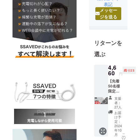
表記
はまだ日本
メッセー
に知られて
ジを送る
いない素晴
らしい商品
がたくさん
あります。
リターンを
実際使って
みて、本当
選ぶ
に良かった
ものをご紹
4,6
残り23
60
介させてい
円
ただきま
【先着
50名様
す。みなさ
限定！
まの「お気
早割】
支援
に入り」を
SC10-
者：
ビジネ
27人
探すお手伝
スユー
お届
いができれ
ザーに
け予
最適
ばうれしい
定：
SC10を
2024
です！！
年10
1セット
こ
月
[1セッ
の
リ