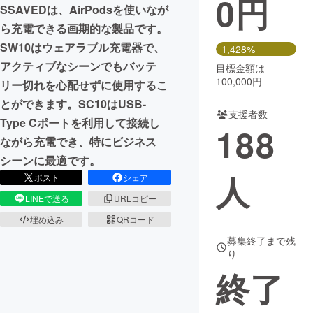
0
円
SSAVEDは、AirPodsを使いなが
まちづくり・地域活性化
ら充電できる画期的な製品です。
SW10はウェアラブル充電器で、
1,428%
アクティブなシーンでもバッテ
目標金額は
CAMPFIRE for Social Good
CAMPFIRE Creation
100,000円
リー切れを心配せずに使用するこ
CAMPFIREふるさと納税
machi-ya
コミュニティ
とができます。SC10はUSB-
支援者数
Type Cポートを利用して接続し
188
ながら充電でき、特にビジネス
シーンに最適です。
人
ポスト
シェア
LINEで送る
URLコピー
埋め込み
QRコード
募集終了まで残
り
終了