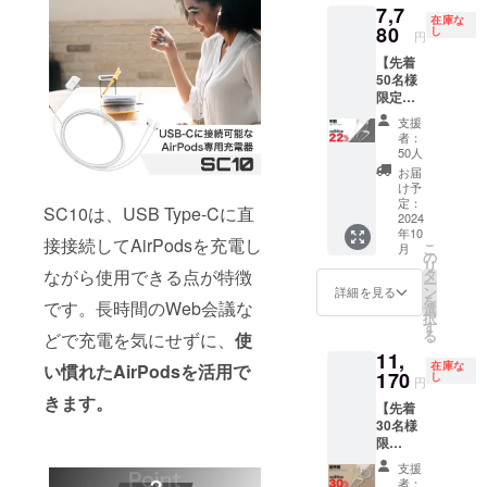
7,7
格
在庫な
9,980円
80
し
円
（税・
【先着
送料
50名様
込）の
限定！
24％OF
早割】
F]
支援
SW10-
者：
アク
50人
ティブ
お届
派にオ
け予
ススメ
定：
SC10は、USB Type-Cに直
SW10を
2024
年10
1セット
接接続してAirPodsを充電し
こ
月
[1セッ
の
リ
トあた
タ
ながら使用できる点が特徴
ー
り、一
ン
詳細を見る
を
般販売
です。長時間のWeb会議な
選
択
予定価
す
る
どで充電を気にせずに、
使
格
11,
9,980円
在庫な
い慣れたAirPodsを活用で
（税・
170
し
円
送料
きます。
【先着
込）の
30名様
22％OF
限
F]
定！】
支援
SW10と
者：