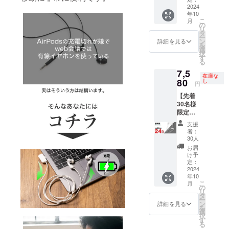
最適
2024
年10
SC10を
こ
月
1セット
の
リ
[1セッ
タ
ー
トあた
ン
詳細を見る
を
り、一
選
択
般販売
す
る
予定価
7,5
格
在庫な
5,980円
80
し
円
（税・
【先着
送料
30名様
込）の
限定！
24％OF
超早
F]
支援
割】
者：
SW10-
30人
アク
お届
ティブ
け予
派にオ
定：
ススメ
2024
年10
SW10を
こ
月
1セット
の
リ
[1セッ
タ
ー
トあた
ン
詳細を見る
を
り、一
選
択
般販売
す
る
予定価