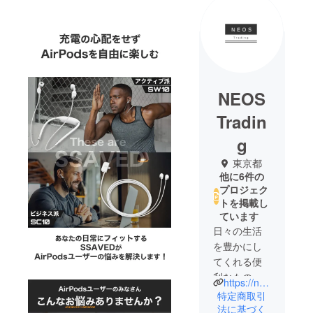
NEOS
Tradin
g
東京都
他に6件の
プロジェク
トを掲載し
ています
日々の生活
を豊かにし
てくれる便
利なものが
https://neostrading.jp/ja/home-ja/
大好きで
特定商取引
す。海外に
法に基づく