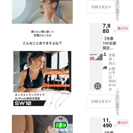
トあた
タ
ー
り、一
ン
詳細を見る
を
般販売
選
択
予定価
す
る
格
7,9
5,980円
残り78
（税・
80
円
送料
【先着
込）の
100名様
22％OF
限定！
F]
machi-
支援
ya割】
者：
SW10-
22人
アク
お届
ティブ
け予
派にオ
定：
ススメ
2024
年10
SW10を
こ
月
1セット
の
リ
[1セッ
タ
ー
トあた
ン
詳細を見る
を
り、一
選
択
般販売
す
る
予定価
11,
格
残り47
9,980円
490
円
（税・
【先着