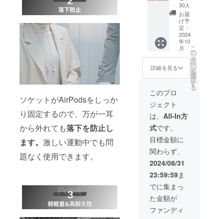
SC10を
30人
各1セッ
お届
トずつ
け予
[1セッ
定：
トあた
2024
年10
り、一
こ
月
般販売
の
リ
予定価
タ
ー
格
ン
詳細を見る
を
15,960
選
択
円
す
る
（税・
このプロ
送料
ソケットがAirPodsをしっか
ジェクト
込）の
り固定するので、万が一耳
30％OF
は、
All-In方
F]
から外れても
落下を防止し
式
です。
目標金額に
ます。
激しい運動中でも問
関わらず、
題なく使用できます。
2024/08/31
23:59:59
ま
でに集まっ
た金額が
ファンディ