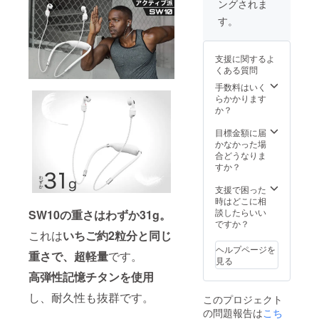
ングされま
す。
支援に関するよ
くある質問
手数料はいく
らかかります
か？
目標金額に届
かなかった場
合どうなりま
すか？
支援で困った
時はどこに相
談したらいい
SW10の重さは
わずか31g。
ですか？
これは
いちご約2粒分と同じ
ヘルプページを
重さで、超軽量
です。
見る
高弾性記憶チタンを使用
し、耐久性も抜群です。
このプロジェクト
の問題報告は
こち