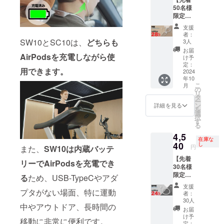
送料
50名様
込）の
限定！
20％OF
早割】
F]
支援
SW10と
者：
SC10を
SW10とSC10は、
どちらも
3人
各1セッ
お届
トずつ
AirPodsを充電しながら使
け予
[1セッ
定：
用できます。
トあた
2024
年10
り、一
こ
月
般販売
の
リ
予定価
タ
ー
格
ン
詳細を見る
を
15,960
選
択
円
す
る
（税・
4,5
送料
在庫な
込）の
40
し
円
また、
SW10は内蔵バッテ
28％OF
【先着
F]
リーでAirPodsを充電でき
30名様
限定！
る
ため、USB-TypeCやアダ
超早
支援
割】
プタがない場面、特に運動
者：
SC10-
30人
中やアウトドア、長時間の
ビジネ
お届
スユー
け予
移動に非常に便利です。
ザーに
定：