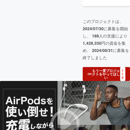
このプロジェクトは、
2024/07/30
に募集を開始
し、
188
人の支援により
1,428,330
円の資金を集
め、
2024/08/31
に募集を
終了しました
もう一度プロジェ
1
クトをやってほし
1
い
9