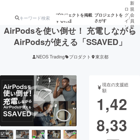
新
ロ
規
グ
会
プロジェクトを掲載
プロジェクトを
/
するには
さがす
イ
員
ン
登
AirPodsを使い倒せ！ 充電しながら
録
AirPodsが使える「SSAVED」
人気のプロ
注目のリ
注目の新着プロ
募集終了が近いプ
もうすぐ公開
NEOS Trading
プロダクト
東京都
ジェクト
ターン
ジェクト
ロジェクト
されます
アート・写真
音楽
現在の支援総
額
1,42
テクノロジー・ガジェット
ゲーム・サ
8,33
映像・映画
書籍・雑誌
ビジネス・起業
チャレンジ