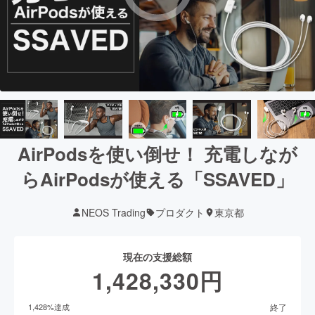
AirPodsを使い倒せ！ 充電しなが
らAirPodsが使える「SSAVED」
NEOS Trading
プロダクト
東京都
現在の支援総額
1,428,330
円
終了
1,428
%達成