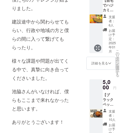
【自宅
チャイ
・
m×D10
でハジ
をお楽
HAJIK
（取手
りました。
カミ！
しみく
AMIブ
含ま
キーマ
ださ
レンド
ず）
支援
カレー
い！ レ
100g
建設途中から関わらせても
者：
粉セッ
シピ付
======
6人
ト
きで
らい、行政や地域の方と僕
======
お届
２〜３
す。 ・
======
け予
らの間に入って繋げても
人分×３
お礼の
定：
======
個】
2025
メッ
======
らったり。
年01
HAJIK
セージ
======
こ
月
AMIで
・名
の
= 原材
リ
人気の
称：オ
タ
料及び
様々な課題や問題が出てく
ー
牛豚
リジナ
ン
添加物
詳細を見る
を
キーマ
ルチャ
選
等の食
る中で、真摯に向き合って
択
カレー
イ ・個
す
品表示
る
のスパ
数：２
くださいました。
はお届
5,0
イスブ
杯分
け商品
レンド
00
（内容
のラベ
円
のセッ
池脇さんがいなければ、僕
量 約２
ルに表
【ブ
トで
０g）×
記され
らもここまで来れなかった
ラック
す。 玉
５袋
ます。
ペッ
ねぎ１
（１０
商品開
と思います。
パー
個、挽
杯分
封前に
支援
チーズ
き肉、
内容量
は必ず
者：
ケーキ
おろし
約１０
10人
お届け
ありがとうございます！
（ホー
にんに
０g）
のリ
お届
ル１
くをご
======
け予
ターン
台）＋
定：