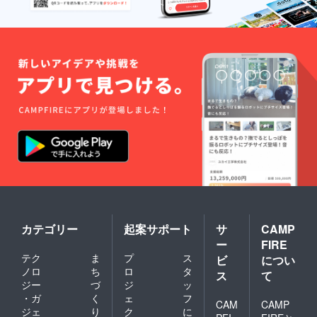
スミッ
クスの
お土産
付きが
つきま
す。
======
======
======
======
======
= ※支援
者様の
交通費
や滞在
費は各
自でご
負担く
ださい
※詳細は
カテゴリー
起案サポート
サ
CAMP
プロ
ー
FIRE
ジェク
テク
ま
プ
ス
ト終了
ビ
につい
後に
ノロ
ち
ロ
タ
ス
て
メール
ジー
づ
ジ
ッ
でお知
・ガ
く
ェ
フ
らせし
CAM
CAMP
ジェ
り
ク
に
ます。