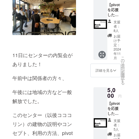
【pivot
を応援
した
い！】
支援
pivotを
者：
応援し
8人
てくだ
お届
さる
け予
方。 あ
定：
りがと
2024
年11
うござ
11日にセンターの内覧会が
こ
月
いま
の
リ
ありました！
す。 感
タ
ー
謝の気
ン
詳細を見る
を
持ちを
選
午前中は関係者の方々、
択
込め
す
る
て、お
5,0
礼の
午後には地域の方など一般
メッ
00
円
セージ
解放でした。
【pivot
を送ら
を応援
せてい
した
ただき
このセンター（以後コココ
い！！
ます。
支援
】 pivot
リン）の建物の説明やコン
※応援プ
者：
を応援
ラン
5人
セプト、利用の方法、pivot
してく
（3000
お届
ださる
〜
け予