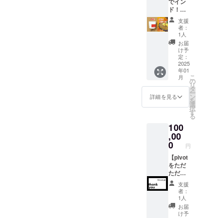
でイン
お礼の
・ライ
ず）
= 原材
ド！オ
メッ
トナイ
======
料及び
リジナ
セージ
ロン
======
支援
添加物
ルチャ
・ドリ
リップ
者：
======
等の食
イ＋
ンク
1人
ストッ
======
品表示
キーマ
カード
プ ショ
お届
======
はお届
カレー
（25杯
け予
ルダー
原材料
け商品
キット
分）
定：
バッグ
及び添
のラベ
セッ
2025
======
・素
加物等
ルに表
年01
ト】 自
======
材： ナ
の食品
こ
記され
月
宅で
======
の
イロン
表示は
リ
ます。
チャイ
======
タ
100％
お届け
ー
商品開
を楽し
==== ・
ン
詳細を見る
リップ
商品の
を
封前に
める
有効期
選
ストッ
ラベル
択
は必ず
チャイ
限：発
す
プ ・袋
に表記
る
お届け
セット
行から1
口ファ
されま
のリ
100
と、
年間 ・
ス
す。 商
ターン
HAJIK
,00
提供方
ナー、
品開封
に貼付
AMIで
法：
0
内ポ
前には
円
された
人気の
カード
ケット
必ずお
ラベル
牛豚
【pivot
は郵送
付き ・
届けの
や注意
キーマ
をただ
でお送
サイ
リター
書きを
カレー
ただ本
りしま
ズ：
ンに貼
ご確認
のスパ
気で応
す。 ・
W32cm
付され
支援
くださ
イスブ
援！！
使用方
×H33c
者：
たラベ
い。
レンド
】 pivot
法：来
1人
m×D13
ルや注
のセッ
をただ
店時に
）
お届
意書き
トで
ただ本
カード
け予
======
をご確