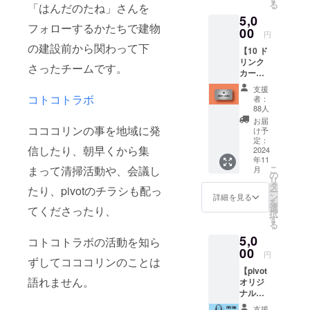
る
「はんだのたね」さんを
グとド
5,0
リンク
フォローするかたちで建物
１杯の
00
円
セッ
の建設前から関わって下
【10 ド
ト。
リンク
キャン
さったチームです。
カー
バス生
ド】 1
地のた
支援
枚でド
め、
コトコトラボ
者：
リンク
しっか
88人
10杯を
りとし
お届
楽しめ
コココリンの事を地域に発
た頑丈
け予
ます。
な生地
定：
信したり、朝早くから集
全ドリ
2024
が特
年11
ンクメ
徴。 幅
まって清掃活動や、会議し
こ
月
ニュー
広く使
の
リ
が1杯あ
えるの
タ
たり、pivotのチラシも配っ
ー
たり500
でオス
ン
詳細を見る
を
円にな
スメ！
選
てくださったり、
択
りま
・お礼
す
る
す！ ・
のメッ
5,0
お礼の
コトコトラボの活動を知ら
セージ
メッ
00
・オリ
円
ずしてコココリンのことは
セージ
ジナル
【pivot
・ドリ
トート
語れません。
オリジ
ンク
バッグ
ナル
カード
・ドリ
トート
（10杯
ンク１
支援