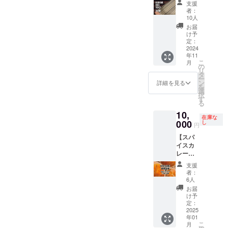
にぜ
３個 ）
メッ
支援
12,000
ひ。 ・
・レシ
セージ
者：
円分】
お礼の
ピ付き
・年間
10人
HAJIK
メッ
======
フリー
お届
AMIで
セージ
======
パス
け予
使える
・お食
定：
======
======
お得な
2024
事券
======
======
年11
お食事
6,000円
======
======
こ
月
券で
分
の
======
======
リ
す。
======
タ
= 名
==== ・
ー
HAJIK
======
ン
称：オ
有効期
詳細を見る
を
AMIラ
======
選
リジナ
限：発
択
イト
======
す
ルチャ
行から1
る
ユー
==== ・
イ 個
年間 ・
10,
ザーか
有効期
数：２
提供方
在庫な
ら常連
000
限：発
し
杯分
法：
円
のお客
行から1
（内容
カード
【スパ
様に
年間 ・
量 約２
は郵送
イスカ
も！ ・
提供方
０g）×
でお送
レー
お礼の
法：チ
５袋
りしま
ワーク
メッ
ケット
（１０
す。 ・
支援
ショッ
セージ
は郵送
杯分
使用方
者：
プ（入
・お食
でお送
6人
内容量
法：来
門
事券
りしま
約１０
店時に
お届
編）】
12,000
す。 ・
け予
０g）
カード
HAJIK
円分
定：
使用方
======
をご提
AMI店
2025
======
法：来
======
示くだ
年01
主の基
======
店時に
======
さい。
こ
月
本のス
======