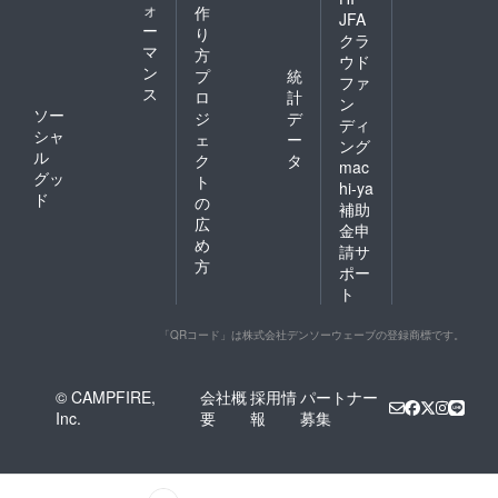
ォ
作
JFA
ー
り
クラ
マ
方
ウド
ン
プ
統
ファ
ス
ロ
計
ン
ソー
ジ
デ
ディ
シャ
ェ
ー
ング
ル
ク
タ
mac
グッ
ト
hi-ya
ド
の
補助
広
金申
め
請サ
方
ポー
ト
「QRコード」は株式会社デンソーウェーブの登録商標です。
© CAMPFIRE,
会社概
採用情
パートナー
Inc.
要
報
募集