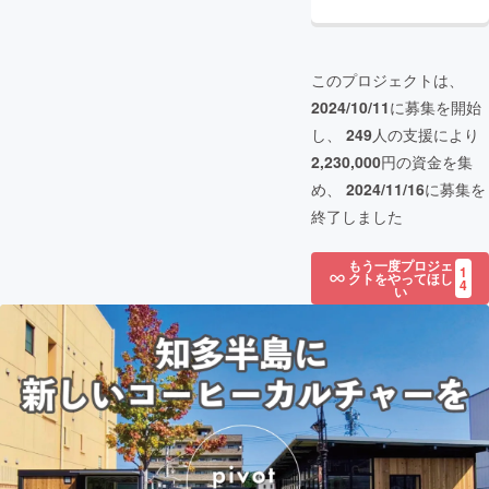
このプロジェクトは、
2024/10/11
に募集を開始
し、
249
人の支援により
2,230,000
円の資金を集
め、
2024/11/16
に募集を
終了しました
もう一度プロジェ
1
クトをやってほし
4
い