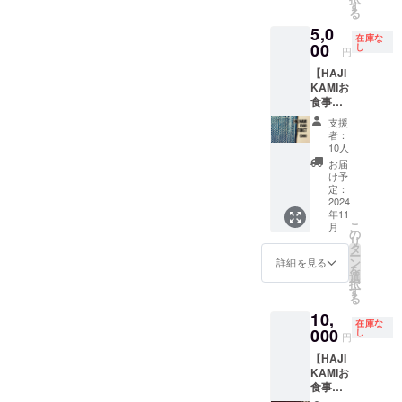
不使
コー
す
い。
る
用。
ヒー好
5,0
チャイ
きには
在庫な
も楽し
たまら
00
し
円
みた
ない、
【HAJI
い、 カ
とって
KAMIお
レーも
もとっ
食事
楽しみ
てもお
券
たい、
得な
支援
6,000円
そんな
カー
者：
分】
方に。
ド。 お
10人
HAJIK
自宅で
近くに
お届
AMIで
インド
お住ま
け予
使える
気分を
いの
定：
ちょっ
2024
お楽し
方、
年11
とお得
みくだ
pivot ヘ
こ
月
なお食
さい！
ビー
の
リ
事券で
・お礼
ユー
タ
ー
す。
のメッ
ザー
ン
詳細を見る
を
HAJIK
セージ
（予
選
択
AMIに
・チャ
定）の
す
る
行って
イセッ
方はぜ
10,
みたい
ト ・
ひ！ 枚
在庫な
なと
000
キーマ
数限定
し
円
思って
カレー
です、
【HAJI
いる
粉
お早め
KAMIお
方、こ
（２〜
に。 ・
食事
の機会
３人分×
お礼の
券