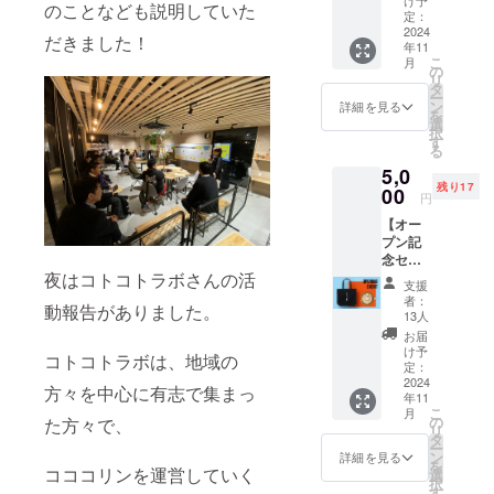
のことなども説明していた
方。 あ
10000
定：
りがと
2024
円）の
だきました！
年11
うござ
リター
こ
月
いま
ンは全
の
リ
す。 感
て同じ
タ
ー
謝の気
内容に
ン
詳細を見る
を
持ちを
なりま
選
択
込め
す。
す
る
て、お
5,0
礼の
残り17
メッ
00
円
セージ
【オー
を送ら
プン記
せてい
念セッ
ただき
夜はコトコトラボさんの活
ト 】
ます。
支援
オープ
※応援プ
者：
動報告がありました。
ンイベ
ラン
13人
ント
（3000
お届
（11/15
〜
け予
コトコトラボは、地域の
、16）
10000
定：
限定の
2024
円）の
方々を中心に有志で集まっ
年11
セット
リター
こ
月
です。
ンは全
の
た方々で、
リ
pivot オ
て同じ
タ
ー
リジナ
内容に
ン
詳細を見る
を
ルトー
コココリンを運営していく
なりま
選
択
トバッ
す。
す