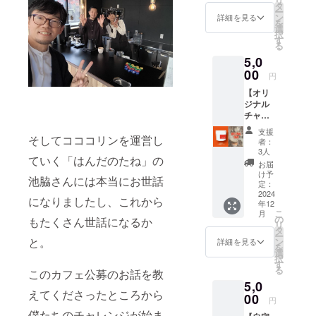
リ
ヒーを
ナル
タ
了後に
バス ・
ー
楽しみ
トート
ン
お送り
詳細を見る
内ポ
を
たい、
バッグ
選
する
ケット
択
コー
======
す
メール
付き ・
る
ヒー通
======
をご確
サイ
5,0
の方
======
認くだ
ズ：
へ！
00
======
さい。
W30cm
円
pivot と
======
×H35c
【オリ
HAJIK
【商品
m×D10
ジナル
AMIそ
詳細】
（取手
チャイ
れぞれ
・ヘ
含ま
セッ
のブレ
ヴィー
ず）
支援
ト １
そしてコココリンを運営し
ンドの
キャン
者：
０杯
飲み比
バス
3人
ていく「はんだのたね」の
分】
べがで
トート
お届
HAJIK
きま
バッグ
け予
池脇さんには本当にお世話
AMIで
す。 風
定：
・素
人気の
2024
味の違
材： 綿
になりましたし、これから
年12
チャイ
いをお
100％
こ
月
をご自
楽しみ
の
キャン
もたくさん世話になるか
リ
宅で楽
くださ
タ
バス ・
ー
しめる
い！ ・
と。
ン
内ポ
詳細を見る
を
セット
お礼の
選
ケット
択
です。
メッ
す
付き ・
る
このカフェ公募のお話を教
スパイ
セージ
サイ
5,0
ス香
・pivot
ズ：
えてくださったところから
る、濃
00
ブレン
W30cm
円
厚な
ド 100g
×H35c
僕たちのチャレンジが始ま