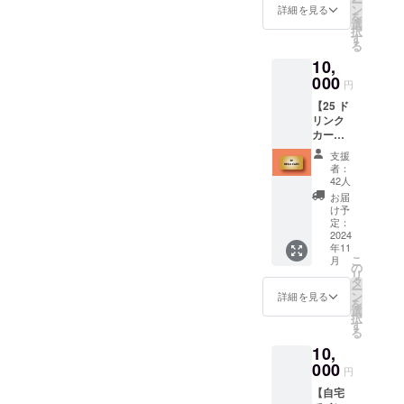
封前に
ー
す。 感
なる、
ン
======
詳細を見る
×H33c
お伝え
は必ず
を
謝の気
コー
選
======
m×D13
くださ
お届け
択
持ちを
ヒー豆
す
======
）
い。 ※
のリ
る
込め
も気に
======
詳細
ターン
10,
て、お
なる、
======
は、プ
に貼付
礼の
000
そんな
【商品
円
ロジェ
された
メッ
あなた
詳細】
クト終
ラベル
【25 ド
セージ
に！ ・
・ヘ
了後に
や注意
リンク
を送ら
お礼の
ヴィー
お送り
書きを
カー
せてい
メッ
キャン
する
ご確認
ド】 1
ただき
セージ
バス
支援
メール
くださ
枚でド
ます。
・pivot
トート
者：
をご確
い。
リンク
※応援プ
オリジ
42人
バッグ
認くだ
25杯を
ラン
ナルナ
・素
お届
さい。
楽しめ
（3000
イロン
け予
材： 綿
※pivot
ます。
〜
定：
ショル
100％
、
１杯400
2024
10000
ダー
キャン
HAJIK
年11
円にな
円）の
バッグ
バス ・
AMI両
こ
月
る、か
リター
の
・pivot
内ポ
店舗で
リ
なりお
ンは全
タ
ブレン
ケット
受取可
ー
得な
て同じ
ン
ド100g
詳細を見る
付き ・
能で
を
カー
内容に
選
======
サイ
す。
択
ド！ お
なりま
す
======
ズ：
======
る
近くに
す。
======
W30cm
======
10,
お住み
======
×H35c
======
の方は
000
======
m×D10
円
======
ぜひ1
【商品
（取手
======
【自宅
枚。 ・
詳細】
含ま
======