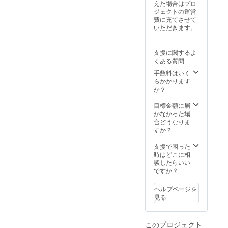
えた場合はプロ
1000円
レー
ジェクトの運営
単位で
ワーク
費に充てさせて
ご使用
ショッ
いただきます。
いただ
プ］ 日
けま
程：
す。お
2025年
支援に関するよ
釣りは
1月14日
くある質問
出ませ
（火）
んので
時間：
手数料はいく
ご了承
11:00〜
らかかります
くださ
13:00（
か？
い。
予定）
場所：
目標金額に届
HAJIK
かなかった場
AMI［
合どうなりま
半田市
すか？
岩滑中
町4-
支援で困った
146］
時はどこに相
内容：
談したらいい
家庭向
ですか？
けのス
パイス
ヘルプページを
カレー
見る
入門編
店主が
カレー
このプロジェクト
を作る