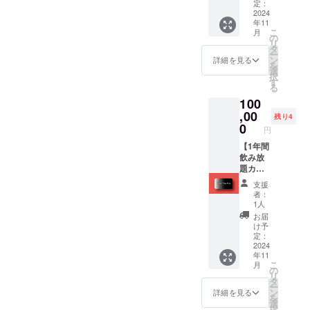
す。
気で応
をご提
定：
======
認くだ
チャイ
援して
2024
示くだ
======
さい。
年11
はオリ
くださ
さい。
======
こ
月
ジナル
る方。
※詳細
の
======
リ
の配合
ありが
は、プ
タ
= 原材
ー
で、濃
とうご
ロジェ
ン
詳細を見る
料及び
を
厚な味
ざいま
クト終
選
添加物
択
わい。
す。 心
了後に
す
等の食
る
キーマ
からの
お送り
品表示
100
カレー
感謝の
する
はお届
は、玉
気持ち
,00
メール
け商品
残り4
ねぎ１
を込め
をご確
0
のラベ
円
個、挽
て、お
認くだ
ルに表
き肉、
礼の手
【1年間
さい。
記され
おろし
紙を送
飲み放
ます。
にんに
らせて
題カー
商品開
くをご
いただ
ド】
封前に
支援
用意い
きま
pivotの
は必ず
者：
ただけ
す。 ・
コー
1人
お届け
れば、
感謝の
ヒーを1
のリ
お届
フライ
お手紙
年間毎
け予
ターン
パン１
日１杯
定：
に貼付
つで美
飲め
2024
された
年11
味しい
る、年
ラベル
こ
月
カレー
間フ
の
や注意
リ
が作れ
リーパ
タ
書きを
ー
ます！
スで
ン
詳細を見る
ご確認
を
小麦粉
す。
選
くださ
択