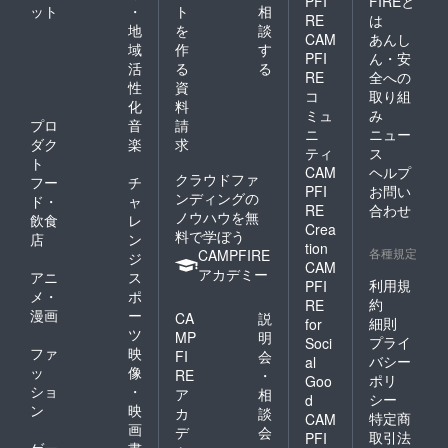
PFI
FIREと
ット
・
ト
相
RE
は
地
を
談
CAM
あんし
域
作
す
PFI
ん・安
活
る
る
RE
全への
性
資
コ
取り組
化
料
ミュ
み
プロ
音
請
ニ
ニュー
ダク
楽
求
ティ
ス
ト
CAM
ヘルプ
クラウドファ
フー
チ
PFI
お問い
ンディングの
ド・
ャ
RE
合わせ
ノウハウを無
飲食
レ
Crea
料で学ぼう
店
ン
tion
各種規定
CAMPFIRE
ジ
CAM
アカデミー
アニ
ス
利用規
PFI
メ・
ポ
約
RE
漫画
ー
CA
説
細則
for
ツ
MP
明
プライ
Soci
ファ
映
FI
会
バシー
al
ッ
像
RE
・
ポリ
Goo
ショ
・
ア
相
シー
d
ン
映
カ
談
特定商
CAM
画
デ
会
取引法
PFI