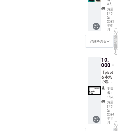
人分
セット
追加し
======
3人
======
（内容
】 pivot
たスペ
======
======
お届
量 約５
オリジ
シャル
【商品
け予
= ・有
０g）×
ナルナ
セッ
定：
詳細】
効期
３個
イロン
2025
ト！ ・
・ライ
限：発
（内容
年01
ショル
お礼の
トナイ
行から1
量 約１
こ
月
ダー
メッ
の
ロン
年間 ・
５０g）
リ
バッグ
セージ
タ
リップ
提供方
・レシ
ー
と、
・pivot
ン
ストッ
詳細を見る
法：ご
ピ付き
を
pivotブ
ブレン
選
プ ショ
来店限
======
択
レンド
ド 100g
す
ルダー
定 ・使
======
る
100gの
・オリ
バッグ
用方
======
10,
セッ
ジナル
・素
法：
======
ト。
000
トート
材： ナ
HAJIK
円
======
ショル
バッグ
イロン
AMIに
======
【pivot
ダー
・ドリ
100％
電話ま
= 原材
を本気
バッグ
ンク１
リップ
たはDM
料及び
で応
は、ナ
杯チ
ストッ
でご予
添加物
援！】
イロン
ケット
プ ・袋
約くだ
支援
等の食
pivotを
製の軽
（11/15
口ファ
者：
さい。
品表示
本気で
量かつ
、16 限
15人
ス
その
はお届
応援し
耐久性
定） ※
ナー、
お届
際、ク
け商品
てくだ
にすぐ
当日、
け予
内ポ
ラウド
のラベ
さる
れたア
定：
直接お
ケット
ファン
ルに表
方。 あ
2024
イテ
渡しさ
付き ・
ディン
記され
年11
りがと
ム。
せてい
サイ
グのリ
ます。
こ
月
うござ
バッグ
の
ただき
ズ：
ターン
商品開
リ
いま
も気に
タ
ます。
W32cm
の旨を