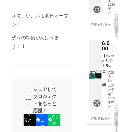
用意い
======
に貼付
ドリン
2024
ただけ
======
された
年11
クセッ
れば、
======
ラベル
こ
月
ト】
フライ
の
さて、いよいよ明日オープ
======
や注意
リ
HAJIK
パン１
タ
======
書きを
ー
AMIで
ン！
つで美
ン
= 原材
詳細を見る
ご確認
を
一番人
味しい
選
料及び
くださ
択
気のブ
キーマ
す
添加物
い。
る
残りの準備がんばりま
ラック
カレー
等の食
6,0
ペッ
が作れ
品表示
す！！
パー
00
ます！
はお届
円
チーズ
市販の
け商品
【pivot
ケーキ
カレー
のラベ
オリジ
とドリ
粉や小
ルに表
ナルナ
ンク１
麦粉は
記され
イロン
杯の
不使
ます。
支援
ショル
セット
用。 ス
商品開
者：
ダー
です。
パイス
8人
封前に
バッグ
ブラッ
は日本
は必ず
お届
シェアして
】 ナイ
クペッ
人に舌
け予
お届け
ロン製
パーの
定：
に合う
のリ
プロジェク
の軽量
2025
香りと
ようブ
ターン
年01
トをもっと
かつ耐
チーズ
レンド
に貼付
こ
月
久性に
の味わ
の
しまし
された
応援！
LIN
リ
すぐれ
いが
タ
ポ
シ
た。 お
ラベル
ー
Eで
たアイ
マッチ
ン
子様か
詳細を見る
や注意
ス
ェ
を
テム。
したス
送
選
らご年
書きを
択
ト
ア
プレー
パイス
す
配の方
ご確認
る
る
ンなデ
チーズ