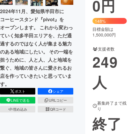
0
円
2024年11月、愛知県半田市に
まちづくり・地域活性化
コーヒースタンド『pivot』を
148%
オープンします。 これから変わっ
目標金額は
CAMPFIRE for Social Good
CAMPFIRE Creation
1,500,000円
ていく知多半田エリアを、ただ通
CAMPFIREふるさと納税
machi-ya
コミュニティ
過するのではなく人が集まる魅力
支援者数
のある地域にしたい。 その一端を
249
担うために、人と人、人と地域を
繋ぐ、地域の皆さんに愛されるお
人
店を作っていきたいと思っていま
す。
ポスト
シェア
LINEで送る
URLコピー
募集終了まで残
り
埋め込み
QRコード
終了