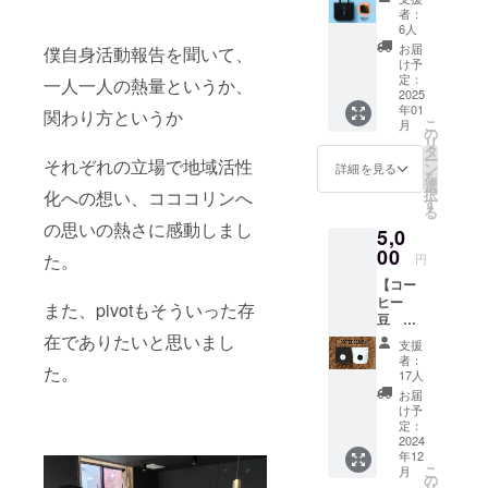
バッグ
分）
杯チ
者：
】 A4サ
======
ケット
6人
イズも
======
（11/15
お届
僕自身活動報告を聞いて、
ばっち
======
、16 限
け予
り収
======
定：
定） ※
一人一人の熱量というか、
納。内
2025
==== ・
当日、
年01
ポケッ
関わり方というか
有効期
直接お
こ
月
ト付が
限：発
の
渡しさ
リ
便利！
行から1
タ
せてい
ー
それぞれの立場で地域活性
キャン
年間 ・
ン
ただき
詳細を見る
を
バス生
提供方
選
ます。
択
化への想い、コココリンへ
地のた
法：
す
======
る
め、
カード
======
の思いの熱さに感動しまし
5,0
しっか
は郵送
======
りとし
00
でお送
======
た。
円
た頑丈
りしま
======
【コー
な生地
す。 ・
【商品
ヒー
が特
使用方
また、pivotもそういった存
詳細】
豆 飲
徴。 幅
法：来
・ヘ
み比べ
在でありたいと思いまし
広く使
店時に
ヴィー
支援
セッ
えるの
カード
キャン
者：
た。
ト】 よ
でオス
をご提
17人
バス
り本格
スメ！
示くだ
トート
お届
的にス
・お礼
さい。
け予
バッグ
ペル
のメッ
定：
※詳細
・素
シャル
2024
セージ
は、プ
材： 綿
年12
ティ
・pivot
ロジェ
100％
こ
月
コー
オリジ
の
クト終
キャン