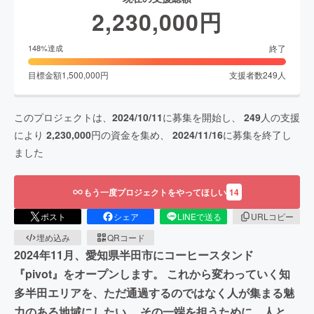
2,230,000
円
終了
148
%達成
目標金額
1,500,000
円
支援者数
249
人
このプロジェクトは、
2024/10/11
に募集を開始し、
249
人の支援
により
2,230,000
円の資金を集め、
2024/11/16
に募集を終了し
ました
もう一度プロジェクトをやってほしい
14
ポスト
シェア
LINEで送る
URLコピー
埋め込み
QRコード
2024年11月、愛知県半田市にコーヒースタンド
『pivot』をオープンします。 これから変わっていく知
多半田エリアを、ただ通過するのではなく人が集まる魅
力のある地域にしたい。 その一端を担うために、人と