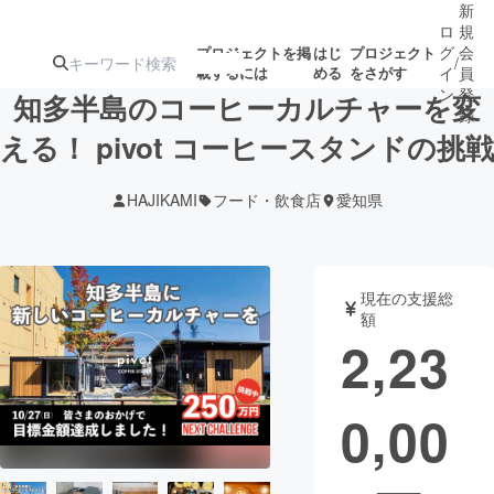
新
ロ
規
グ
会
プロジェクトを掲
はじ
プロジェクト
/
載するには
める
をさがす
イ
員
ン
登
知多半島のコーヒーカルチャーを変
録
える！ pivot コーヒースタンドの挑戦
人気のプロ
注目のリ
注目の新着プロ
募集終了が近いプ
もうすぐ公開
HAJIKAMI
フード・飲食店
愛知県
ジェクト
ターン
ジェクト
ロジェクト
されます
アート・写真
音楽
現在の支援総
額
2,23
テクノロジー・ガジェット
ゲーム・サ
0,00
映像・映画
書籍・雑誌
ビジネス・起業
チャレンジ