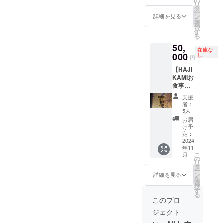
の
チケッ
======
・カー
リ
パイス
======
タ
トをご
======
ドの使
ー
黄金比
==== ・
ン
提示く
詳細を見る
======
用は1日
を
を教え
有効期
選
ださ
= 名
1杯まで
択
ます！
限：発
す
い。 ・
称：
とさせ
る
スー
行から1
1000円
キーマ
て頂き
50,
パーで
年間 ・
単位で
カレー
ます。
在庫な
揃うス
000
提供方
し
ご使用
粉 個
円
パイス
法：チ
いただ
数：
【HAJI
で、美
ケット
けま
２〜３
KAMIお
味しい
は郵送
す。お
人分
食事
カレー
でお送
釣りは
（内容
券
が数種
りしま
出ませ
量 約５
支援
55,000
類作れ
す。 ・
んので
者：
０g）×
円分】
る！ 実
使用方
5人
ご了承
３個
HAJIK
際にカ
法：来
くださ
お届
（内容
AMIで
レーを
店時に
け予
い。
量 約１
使える
作りな
定：
チケッ
５０g）
とって
2024
がら、
トをご
======
年11
もお得
美味し
提示く
======
こ
月
なお食
くなる
の
ださ
======
リ
事券で
コツや
タ
い。 ・
======
ー
す。 常
小話を
ン
1000円
詳細を見る
======
を
連のお
交えつ
選
単位で
======
択
客様向
つ、楽
す
ご使用
= 原材
る
け！ ・
しくス
いただ
このプロ
料及び
お礼の
パイス
けま
添加物
ジェクト
メッ
カレー
す。お
等の食
セージ
の作り
釣りは