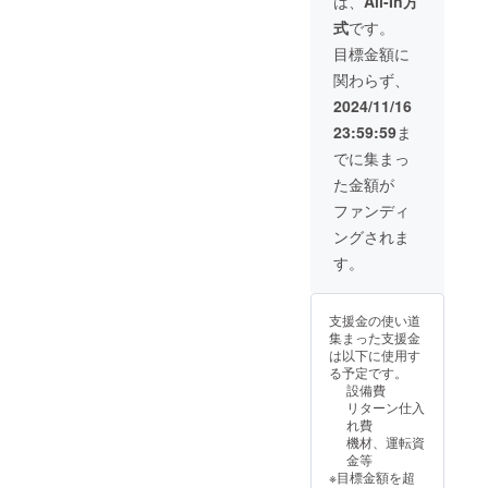
は、
All-In方
品表示
・お食
方を学
出ませ
はお届
式
です。
事券
べま
んので
け商品
55,000
す。 ス
ご了承
目標金額に
のラベ
円分
パイス
くださ
ルに表
関わらず、
======
カレー
い。
記され
======
に興味
2024/11/16
ます。
======
はある
商品開
23:59:59
ま
======
けど
封前に
==== ・
作った
でに集まっ
は必ず
有効期
ことが
お届け
た金額が
限：発
ない方
のリ
行から1
や、カ
ファンディ
ターン
年間 ・
レーの
に貼付
ングされま
提供方
レパー
された
法：チ
トリー
す。
ラベル
ケット
を増や
や注意
は郵送
したい
書きを
でお送
方など
ご確認
支援金の使い道
りしま
に向け
くださ
集まった支援金
す。 ・
た、家
い。
は以下に使用す
使用方
庭で作
る予定です。
法：来
るスパ
設備費
店時に
イスカ
リターン仕入
チケッ
レー入
れ費
トをご
門編で
機材、運転資
提示く
す。
金等
ださ
［スパ
※目標金額を超
い。 ・
イスカ