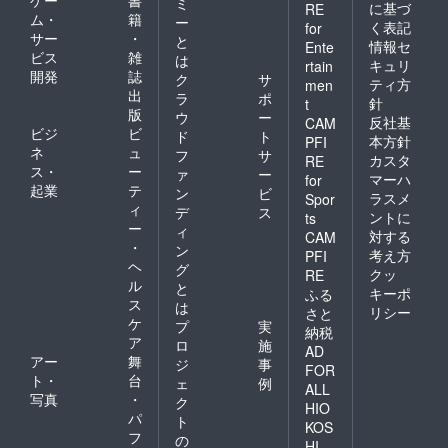
ゲー
書
ミ
に基づ
RE
ム・
籍
ー
く表記
for
サー
・
と
情報セ
Ente
ビス
雑
は
キュリ
rtain
開発
誌
ク
サ
ティ方
men
出
ラ
ポ
針
t
版
ウ
ー
反社基
CAM
ビジ
ビ
ド
ト
本方針
PFI
ネ
ュ
フ
サ
カスタ
RE
ス・
ー
ァ
ー
マーハ
for
起業
テ
ン
ビ
ラスメ
Spor
ィ
デ
ス
ントに
ts
ー
ィ
対する
CAM
・
ン
考え方
PFI
ヘ
グ
クッ
RE
ル
と
キーポ
ふる
ス
は
リシー
さと
ケ
プ
実
納税
ア
ロ
施
AD
アー
舞
ジ
事
FOR
ト・
台
ェ
例
ALL
写真
・
ク
HIO
パ
ト
KOS
フ
の
HI