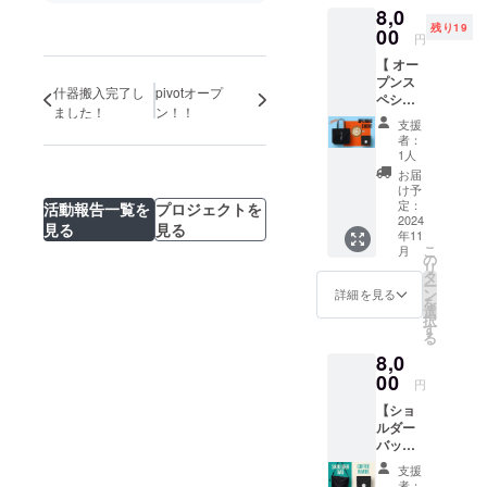
にも美
くださ
8,0
ザイン
ケー
味しく
い。
残り19
＆マチ
00
キ。 受
楽しん
円
ありで
取りご
で頂け
【 オー
意外と
来店時
るカ
プンス
大容量
にドリ
レーの
什器搬入完了し
pivotオープ
ペシャ
なの
ンクを
素で
ました！
ン！！
ルセッ
で、日
お楽し
す。
支援
ト 】
常やス
みくだ
（辛い
者：
オープ
ポーツ
さい！
1人
スパイ
ンイベ
などさ
・ブ
スは別
お届
ント
まざま
ラック
け予
包装）
（11/15
なシー
定：
活動報告一覧を
プロジェクトを
ペッ
なかな
、16）
2024
ンでの
パー
かお店
見る
見る
年11
限定の
活躍が
チーズ
にはい
こ
月
セット
期待！
の
ケーキ
けない
リ
です。
・お礼
タ
・個
けど、
ー
pivot オ
のメッ
ン
数：１
詳細を見る
カレー
を
リジナ
セージ
選
台（５
は食べ
択
ルトー
・pivot
す
号サイ
てみた
る
トバッ
オリジ
ズ） ・
い！そ
8,0
グとド
ナルナ
ドリン
んな方
リンク
00
イロン
ク１杯
に。 ・
円
１杯の
ショル
チケッ
キーマ
【ショ
セット
ダー
ト
カレー
ルダー
に、
バッグ
======
粉 ・個
バッグ
pivotブ
======
======
数：
＋ コー
レンド
======
======
２〜３
支援
ヒー豆
100gを
======
======
者：