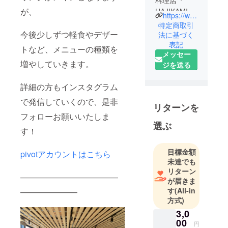
料理店『
が、
HAJIKAMI 』
https://www.instagram.com/hajikami_handa/
世界を２周
特定商取引
今後少しずつ軽食やデザー
したオー
法に基づく
表記
ナーによ
トなど、メニューの種類を
メッセー
る、世界の
増やしていきます。
ジを送る
料理を楽し
めるお店で
詳細の方もインスタグラム
す。
で発信していくので、是非
リターンを
フォローお願いいたしま
選ぶ
す！
目標金額
pivotアカウントはこちら
未達でも
リターン
————————————
が届きま
す
(All-in
———————
方式)
3,0
00
円