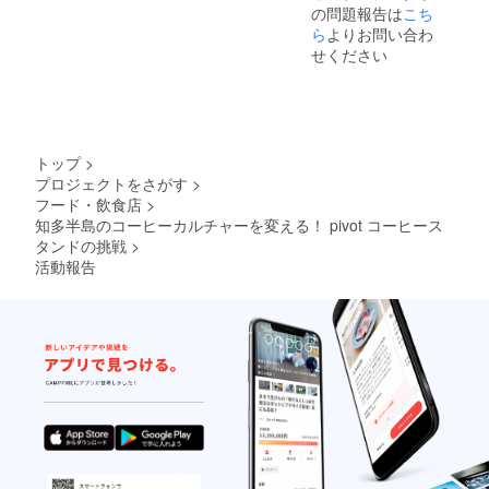
の問題報告は
こち
ところ
を実際
ら
よりお問い合わ
に見
せください
て、簡
単に体
験して
いただ
きなが
ら、カ
トップ
>
レー作
プロジェクトをさがす
>
りのコ
フード・飲食店
>
ツを説
知多半島のコーヒーカルチャーを変える！ pivot コーヒース
明しま
す。 実
タンドの挑戦
>
際に
活動報告
作った
カレー
を一緒
に食べ
ましょ
う（ド
リン
ク・デ
ザート
付
き）！
作った
スパイ