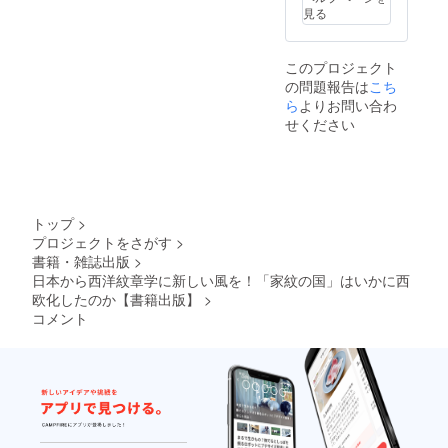
版記念
す。お
見る
イベン
届けは
トにご
2025年
招待 三
2月頃を
このプロジェクト
大都市
予定し
の問題報告は
で開催
こち
ていま
予定の
す。
ら
よりお問い合わ
出版記
せください
念イベ
ントに
もご招
待しま
す。名
古屋は
トップ
>
2025年
プロジェクトをさがす
>
1月頃、
書籍・雑誌出版
>
東京は
2025年
日本から西洋紋章学に新しい風を！「家紋の国」はいかに西
2月頃、
欧化したのか【書籍出版】
>
関西は
コメント
2025年
4月頃を
予定し
ていま
す。参
加地に
つい
て、い