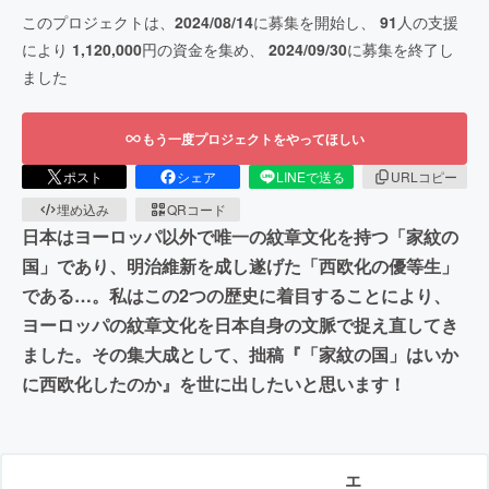
このプロジェクトは、
2024/08/14
に募集を開始し、
91
人の支援
により
1,120,000
円の資金を集め、
2024/09/30
に募集を終了し
ました
もう一度プロジェクトをやってほしい
ポスト
シェア
LINEで送る
URLコピー
埋め込み
QRコード
日本はヨーロッパ以外で唯一の紋章文化を持つ「家紋の
国」であり、明治維新を成し遂げた「西欧化の優等生」
である…。私はこの2つの歴史に着目することにより、
ヨーロッパの紋章文化を日本自身の文脈で捉え直してき
ました。その集大成として、拙稿『「家紋の国」はいか
に西欧化したのか』を世に出したいと思います！
エ