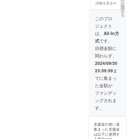
ー
載 ・サ
支援に
ン
版記念
詳細を見る
定して
くださ
を
イン入
あたっ
選
イベン
います
い。
択
り本×1
ては以
す
ト(関西)
ので、
る
・オリ
下の注
にご招
このプロ
ご希望
ジナル
意点を
待 2025
の方に
ジェクト
栞×1 感
ご確認
年4月頃
はその
謝の気
くださ
に大阪
は、
All-In方
場でサ
持ちを
い。 注
市内ま
インを
式
です。
込め
意1)こ
たは京
入れさ
て、巻
ちらの
都市内
目標金額に
せてい
末に掲
リター
で開催
ただき
関わらず、
載を希
ンは
予定の
ます。
望され
「すで
出版記
2024/09/30
なお、
るお名
にご支
念イベ
会場ま
23:59:59
ま
前を掲
援いた
ントに
での旅
載させ
だいた
もご招
でに集まっ
費や滞
ていた
方向
待しま
在費は
た金額が
だきま
け」の
す。当
各自で
す。ま
追加
日は直
ファンディ
ご負担
た、サ
コース
売会・
くださ
ングされま
イン入
となり
サイン
い。
り本と
ます。
会も予
す。
オリジ
加増紋
定して
ナル栞
コース
います
をお贈
のみで
ので、
支援金の使い道
りさせ
ご支援
ご希望
集まった支援金
ていた
いただ
の方に
は以下に使用す
だきま
いた場
はその
る予定です。