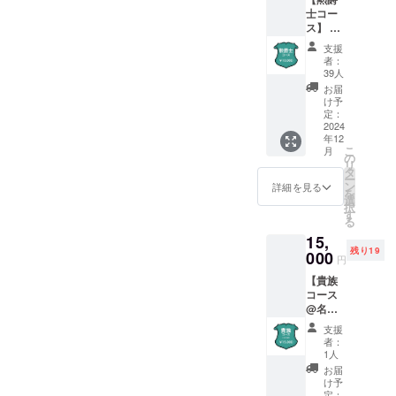
名前を
名、
士コー
掲載さ
SNS等
ス】 こ
せてい
のアカ
ちらの
ただき
ウント
支援
コース
ます。
名でも
者：
では、
また、
大丈夫
39人
以下の
製本を1
です。
お届
特典を
冊お贈
(公序良
け予
ご用意
りいた
定：
俗に反
してい
2024
しま
するも
年12
ます。
す。 支
のを除
こ
月
・お名
援時、
の
く)
リ
前の掲
必ず備
タ
ー
載 ・サ
考欄に
ン
詳細を見る
を
イン入
掲載を
選
択
り本×1
希望さ
す
る
・オリ
れるお
15,
ジナル
名前を
残り19
栞×1 感
000
ご記入
円
謝の気
くださ
【貴族
持ちを
い。実
コース
込め
名だけ
@名古
て、巻
でな
屋】 こ
末にお
く、ハ
支援
ちらの
名前を
ンドル
者：
コース
掲載さ
ネーム
1人
では、
せてい
や通称
お届
以下の
ただき
名、
け予
特典を
ます。
定：