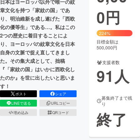
日本はヨーロッパ以外で唯一の紋
0
円
章文化を持つ「家紋の国」であ
まちづくり・地域活性化
り、明治維新を成し遂げた「西欧
化の優等生」である…。私はこの
CAMPFIRE for Social Good
CAMPFIRE Creation
224%
2つの歴史に着目することによ
CAMPFIREふるさと納税
machi-ya
コミュニティ
目標金額は
り、ヨーロッパの紋章文化を日本
500,000円
自身の文脈で捉え直してきまし
た。その集大成として、拙稿
支援者数
91
人
『「家紋の国」はいかに西欧化し
たのか』を世に出したいと思いま
す！
ポスト
シェア
募集終了まで残
LINEで送る
URLコピー
り
終了
埋め込み
QRコード