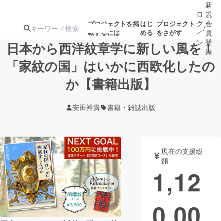
新
ロ
規
グ
会
プロジェクトを掲
はじ
プロジェクト
/
載するには
める
をさがす
イ
員
ン
登
日本から西洋紋章学に新しい風を！
録
「家紋の国」はいかに西欧化したの
か【書籍出版】
人気のプロ
注目のリ
注目の新着プロ
募集終了が近いプ
もうすぐ公開
ジェクト
ターン
ジェクト
ロジェクト
されます
安田裕貴
書籍・雑誌出版
アート・写真
音楽
現在の支援総
テクノロジー・ガジェット
ゲーム・サ
額
1,12
映像・映画
書籍・雑誌
0,00
ビジネス・起業
チャレンジ