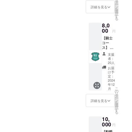
前の掲
タ
ー
載 感謝
ン
詳細を見る
を
の気持
選
択
ちを込
す
る
めて、
8,0
巻末に
お名前
00
円
を掲載
【騎士
させて
コー
いただ
ス】 こ
きま
ちらの
す。支
支援
コース
援時、
者：
では、
必ず備
20人
以下の
考欄に
お届
特典を
掲載を
け予
ご用意
希望さ
定：
してい
2024
れるお
年12
ます。
名前を
こ
月
・お名
ご記入
の
リ
前の掲
くださ
タ
ー
載 ・製
い。実
ン
詳細を見る
を
本×1 感
名だけ
選
択
謝の気
でな
す
る
持ちを
く、ハ
10,
込め
ンドル
て、巻
000
ネーム
円
末にお
や通称
【勲爵