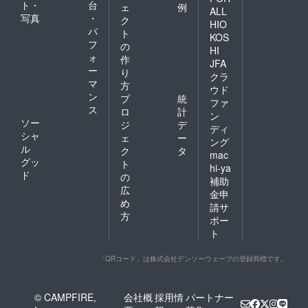
ト・
台
ェ
例
ALL
写真
・
ク
HIO
パ
ト
KOS
フ
の
HI
ォ
作
JFA
ー
り
クラ
マ
方
ウド
ン
プ
統
ファ
ス
ロ
計
ン
ソー
ジ
デ
ディ
シャ
ェ
ー
ング
ル
ク
タ
mac
グッ
ト
hi-ya
ド
の
補助
広
金申
め
請サ
方
ポー
ト
「QRコード」は株式会社デンソーウェーブの登録商標です。
© CAMPFIRE,
会社概
採用情
パートナー