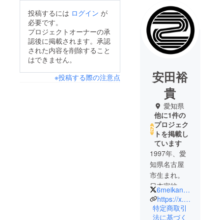
投稿するには
ログイン
が
必要です。
プロジェクトオーナーの承
認後に掲載されます。承認
された内容を削除すること
はできません。
安田裕
※投稿する際の注意点
貴
愛知県
他に1件の
プロジェク
トを掲載し
ています
1997年、愛
知県名古屋
市生まれ。
日本家紋研
6meikan_herald
究会、イギ
https://x.com/6meikan_herald
リス紋章協
特定商取引
法に基づく
会所属。