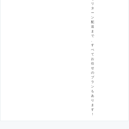
リ
タ
ー
ン
配
送
ま
で
、
す
べ
て
お
任
せ
の
プ
ラ
ン
も
あ
り
ま
す
！