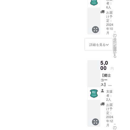
コース
者：
では、
6人
以下の
お届
特典を
け予
ご用意
定：
してい
2024
年10
ます。
こ
月
・御礼
の
リ
メール
タ
ー
メール
ン
詳細を見る
を
にてご
選
択
支援へ
す
る
の感謝
5,0
の気持
ちを伝
00
円
えさせ
【郷士
ていた
コー
だきま
ス】 こ
す。
ちらの
支援
コース
者：
では、
2人
以下の
お届
特典を
け予
ご用意
定：
してい
2024
年12
ます。
こ
月
・お名
の
リ