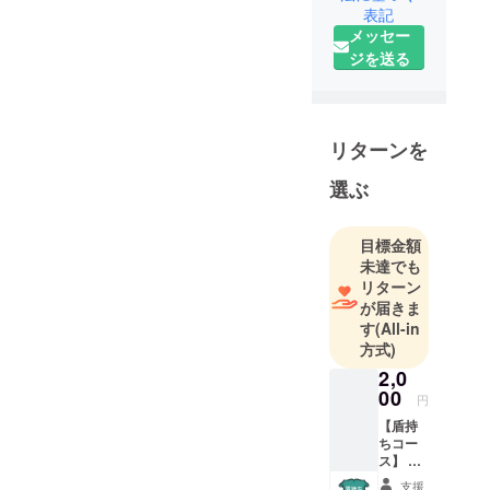
表記
著書に
メッセー
『「家紋の
ジを送る
国」はいか
に西欧化し
たのか』(ブ
イツーソ
リターンを
リューショ
選ぶ
ン、2024)
目標金額
未達でも
リターン
が届きま
す
(All-in
方式)
2,0
00
円
【盾持
ちコー
ス】 こ
ちらの
支援