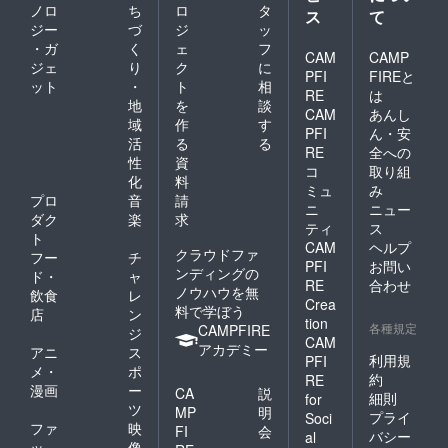
ル紋章
ノロ
ち
ロ
タ
ス
て
の作成
ジー
づ
ジ
ッ
には西
・ガ
く
ェ
フ
洋紋章
CAM
CAMP
ジェ
り
ク
に
学の解
PFI
FIREと
ット
・
ト
相
説を兼
RE
は
ねた面
地
を
談
CAM
あんし
談が必
域
作
す
PFI
ん・安
要とな
活
る
る
りま
RE
全への
性
資
す。面
コ
取り組
化
料
談方法
ミュ
み
につい
プロ
音
請
ニ
ニュー
て、対
ダク
楽
求
ティ
ス
面(名古
ト
屋市内)
CAM
ヘルプ
クラウドファ
フー
チ
または
PFI
お問い
ンディングの
ド・
ャ
オンラ
RE
合わせ
ノウハウを無
インを
飲食
レ
Crea
お選び
料で学ぼう
店
ン
tion
くださ
各種規定
CAMPFIRE
ジ
CAM
い。 な
アカデミー
アニ
ス
お、対
利用規
PFI
メ・
ポ
面での
約
RE
漫画
ー
面談の
CA
説
細則
for
場合、
ツ
MP
明
プライ
Soci
コメダ
ファ
映
FI
会
バシー
al
珈琲店
ッ
像