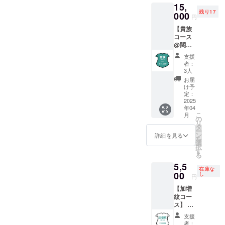
15,
めて、
く、ハ
のアカ
残り17
巻末に
000
ンドル
ウント
円
お名前
ネーム
名でも
【貴族
を掲載
や通称
大丈夫
コース
させて
名、
です。
@関
いただ
SNS等
(公序良
西】 こ
きま
のアカ
俗に反
支援
ちらの
す。 支
ウント
するも
者：
コース
援時、
名でも
3人
のを除
では、
必ず備
大丈夫
く)
お届
以下の
考欄に
です。
け予
特典を
掲載を
定：
(公序良
ご用意
2025
希望さ
俗に反
年04
してい
れるお
するも
こ
月
ます。
名前を
の
のを除
リ
・お名
ご記入
タ
く) ・出
ー
前の掲
くださ
ン
版記念
詳細を見る
を
載 感謝
い。実
選
イベン
択
の気持
名だけ
す
ト(名古
る
ちを込
でな
屋)にご
5,5
めて、
く、ハ
招待
在庫な
巻末に
00
ンドル
し
2025年
円
お名前
ネーム
1月頃に
【加増
を掲載
や通称
名古屋
紋コー
させて
名、
市内で
ス】 こ
いただ
SNS等
開催予
ちらの
きま
のアカ
定の出
支援
コース
す。 支
ウント
版記念
者：