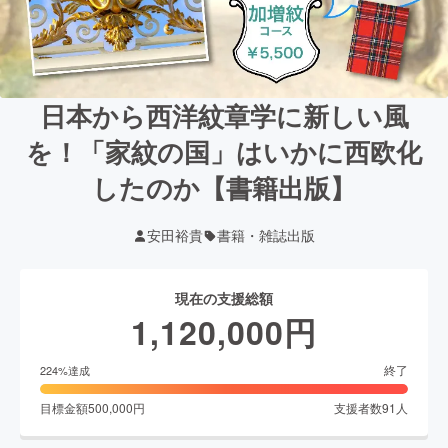
日本から西洋紋章学に新しい風
を！「家紋の国」はいかに西欧化
したのか【書籍出版】
安田裕貴
書籍・雑誌出版
現在の支援総額
1,120,000
円
終了
224
%達成
目標金額
500,000
円
支援者数
91
人