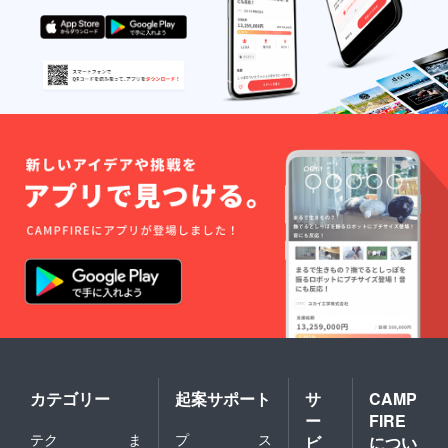
ずれか1
つをお
選びく
ださ
い。 な
お、会
場まで
の旅費
や滞在
費は各
自でご
負担く
ださ
い。 ・
オリジ
ナル紋
章の作
成 西洋
紋章学
に則っ
たオリ
ジナル
紋章を
作成い
たしま
カテゴリー
起案サポート
サ
CAMP
す。な
ー
FIRE
お、オ
リジナ
テク
ま
プ
ス
ビ
につい