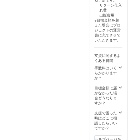
す。 支
合、製
場でサ
リターン仕入
援時、
本のリ
インを
れ費
必ず備
ターン
入れさ
出版費用
考欄に
はござ
せてい
※目標金額を超
掲載を
いませ
ただき
えた場合はプロ
希望さ
ん。 注
ます。
ジェクトの運営
れるお
意2)
なお、
費に充てさせて
名前を
タータ
会場ま
いただきます。
ご記入
ンの種
での旅
くださ
類を選
費や滞
い。実
ぶこと
在費は
支援に関するよ
名だけ
はでき
各自で
くある質問
でな
ませ
ご負担
く、ハ
ん。 注
手数料はいく
くださ
ンドル
意3)こ
らかかります
い。
ネーム
ちらの
か？
や通称
ブック
名、
カバー
目標金額に届
SNS等
はすべ
かなかった場
のアカ
てハン
合どうなりま
ウント
ドメイ
すか？
名でも
ドのた
可です
め、製
支援で困った
(公序良
作・発
時はどこに相
俗に反
送まで
談したらいい
するも
お時間
ですか？
のを除
をいた
く) ・出
だきま
ヘルプページを