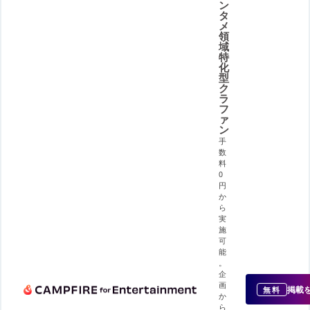
ン
タ
メ
領
域
特
化
型
ク
ラ
フ
ァ
ン
手
数
料
0
円
か
ら
実
施
可
能
。
企
画
掲載
無料
か
ら