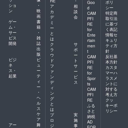
RE
・
など公
ポリ
Goo
ショ
・
ア
相
共のス
シー
d
ン
映
ペース
カ
談
特定商
CAM
で行い
画
デ
会
取引法
PFI
ますの
ゲー
書
ミ
に基づ
RE
で、ご
ム・
籍
ー
く表記
安心く
for
サー
・
と
ださ
情報セ
Ente
ビス
雑
い。
は
キュリ
rtain
開発
誌
ク
サ
ティ方
men
出
ラ
ポ
針
t
版
ウ
ー
反社基
CAM
ビジ
ビ
ド
ト
本方針
PFI
ネ
ュ
フ
サ
カスタ
RE
ス・
ー
ァ
ー
マーハ
for
起業
テ
ン
ビ
ラスメ
Spor
ィ
デ
ス
ントに
ts
ー
ィ
対する
CAM
・
ン
考え方
PFI
ヘ
グ
クッ
RE
ル
と
キーポ
ふる
ス
は
リシー
さと
ケ
プ
実
納税
ア
ロ
施
AD
アー
舞
ジ
事
FOR