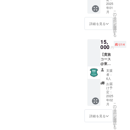
SNS等
ご用意
2025
また、
のアカ
年01
してい
サイン
ウント
こ
月
ます。
入り本
の
名でも
リ
・お名
を1冊、
タ
大丈夫
ー
前の掲
オリジ
ン
です。
詳細を見る
を
載 感謝
ナル栞
選
(公序良
択
の気持
を1つお
す
俗に反
る
ちを込
贈りい
するも
15,
めて、
たしま
のを除
残り14
巻末に
000
す。 支
く)
円
お名前
援時、
【貴族
を掲載
必ず備
コース
させて
考欄に
@東
いただ
掲載を
京】 こ
きま
希望さ
支援
ちらの
す。 支
れるお
者：
コース
援時、
名前を
6人
では、
必ず備
ご記入
お届
以下の
考欄に
くださ
け予
特典を
掲載を
定：
い。実
ご用意
2025
希望さ
名だけ
年02
してい
れるお
でな
こ
月
ます。
名前を
の
く、ハ
リ
・お名
ご記入
タ
ンドル
ー
前の掲
くださ
ン
ネーム
詳細を見る
を
載 感謝
い。実
選
や通称
択
の気持
名だけ
す
名、
る
ちを込
でな
SNS等