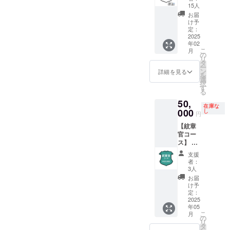
では以
援時、
名でも
15人
イベン
下の特
必ず備
大丈夫
トにも
お届
典をご
考欄に
です。
け予
ご招待
用意し
掲載を
定：
(公序良
しま
ていま
2025
希望さ
俗に反
す。当
年02
す。 ・
れるお
するも
日は直
こ
月
限定
名前を
の
のを除
売会・
リ
ブック
ご記入
タ
く) ・出
サイン
ー
カバー
くださ
ン
版記念
詳細を見る
会も予
を
×1
い。実
選
イベン
定して
択
Hitomi
名だけ
す
ト(東京)
います
る
Kiltmak
でな
にご招
ので、
50,
er様と
く、ハ
待 2025
ご希望
在庫な
コラボ
000
ンドル
し
年2月頃
の方に
円
した本
ネーム
に東京
はその
【紋章
格ス
や通称
都内で
場でサ
官コー
コット
名、
開催予
インを
ス】 こ
ラン
SNS等
定の出
入れさ
ちらの
ド・
のアカ
版記念
せてい
支援
コース
タータ
ウント
イベン
者：
ただき
では、
ン生地
名でも
3人
トにも
ます。
以下の
の特製
大丈夫
ご招待
お届
なお、
特典を
ブック
です。
け予
しま
会場ま
ご用意
カバー
定：
(公序良
す。当
での旅
してい
2025
をお送
俗に反
日は直
費や滞
年05
ます。
りしま
するも
売会・
在費は
こ
月
・お名
す。な
の
のを除
サイン
各自で
リ
前の掲
お、ご
タ
く) ・出
会も予
ご負担