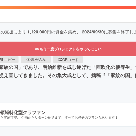
人の支援により
1,120,000
円の資金を集め、
2024/09/30
に募集を終了し
もう一度プロジェクトをやってほしい
RLコピー
埋め込み
QRコード
家紋の国」であり、明治維新を成し遂げた「西欧化の優等生」
捉え直してきました。その集大成として、拙稿『「家紋の国」
領域特化型クラファン
から実施可能。 企画からリターン配送まで、すべてお任せのプランもあります！