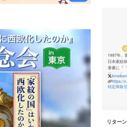
1997年
日本家紋
著書に『
リューション
6meikan
https:/
特定商取
リターン