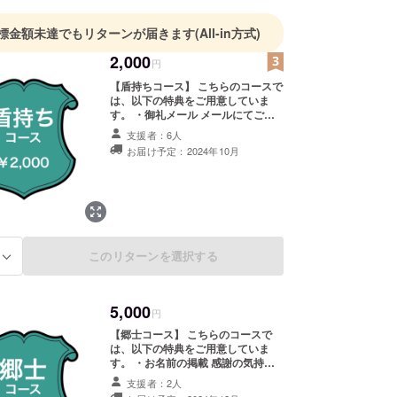
標金額未達でもリターンが届きます
(All-in方式)
2,000
円
【盾持ちコース】 こちらのコースで
は、以下の特典をご用意していま
す。 ・御礼メール メールにてご支
援への感謝の気持ちを伝えさせてい
支援者：6人
ただきます。
お届け予定：2024年10月
このリターンを選択する
る
5,000
円
【郷士コース】 こちらのコースで
は、以下の特典をご用意していま
す。 ・お名前の掲載 感謝の気持ち
を込めて、巻末にお名前を掲載させ
支援者：2人
ていただきます。支援時、必ず備考