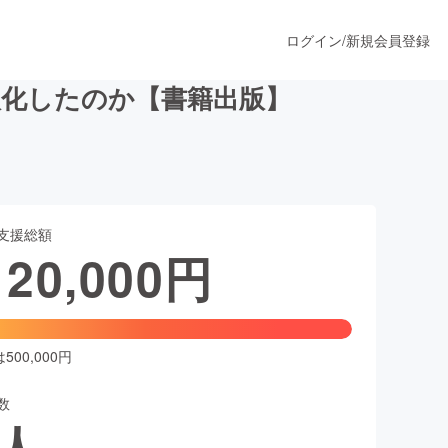
ログイン
/
新規会員登録
欧化したのか【書籍出版】
うすぐ公開されます
支援総額
プロダクト
120,000
円
ファッション
スポーツ
00,000円
数
ア
ソーシャルグッド
人