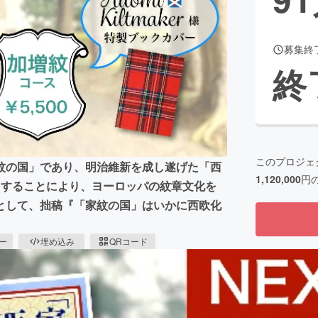
募集終
CAMPFIRE for Social Good
CAMPFIRE Creation
終
CAMPFIREふるさと納税
machi-ya
コミュニティ
このプロジェ
紋の国」であり、明治維新を成し遂げた「西
1,120,000
円
目することにより、ヨーロッパの紋章文化を
として、拙稿『「家紋の国」はいかに西欧化
ピー
埋め込み
QRコード