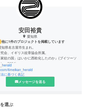
安田裕貴
愛知県
他に1件のプロジェクトを掲載しています
、愛知県名古屋市生まれ。
研究会、イギリス紋章協会所属。
「家紋の国」はいかに西欧化したのか』(ブイツーソ
、2024)
_herald
/x.com/6meikan_herald
引法に基づく表記
メッセージを送る
を選ぶ