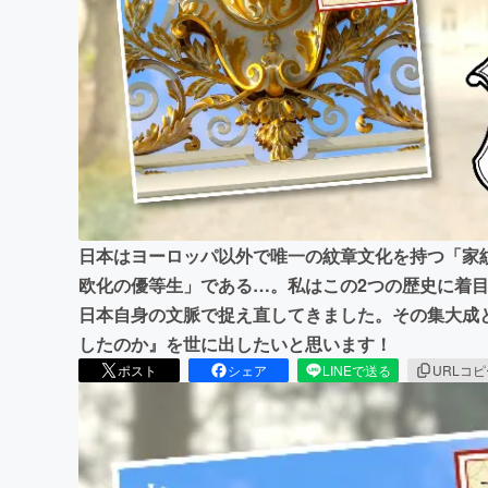
まちづくり・地域活性化
日本はヨーロッパ以外で唯一の紋章文化を持つ「家
欧化の優等生」である…。私はこの2つの歴史に着
日本自身の文脈で捉え直してきました。その集大成
したのか』を世に出したいと思います！
ポスト
シェア
LINEで送る
URLコ