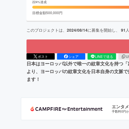
224
%達成
目標金額
500,000
円
このプロジェクトは、
2024/08/14
に募集を開始し、
91
ポスト
シェア
LINEで送る
U
日本はヨーロッパ以外で唯一の紋章文化を持つ「
より、ヨーロッパの紋章文化を日本自身の文脈で
ます！
エンタメ
手数料0円