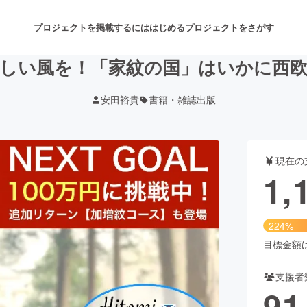
プロジェクトを掲載するには
はじめる
プロジェクトをさがす
しい風を！「家紋の国」はいかに西
安田裕貴
書籍・雑誌出版
注目のリターン
注目の新着プロジェクト
募集終了が近いプロジェクト
も
現在の
音楽
舞台・パフォーマンス
1,
ゲーム・サービス開発
フード・飲食店
224%
書籍・雑誌出版
アニメ・漫画
目標金額は5
支援者
チャレンジ
ビューティー・ヘルスケ
91