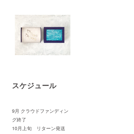
るなど
した場
合は数
日伸び
ること
もあり
ます。
・デザ
インに
名前や
キャラ
クター
などの
追加は
できま
せん。
・錫ピ
スケジュール
アスの
発送、
及び壁
画制作
時期は
2024年
9月 クラウドファンディン
11月と
なりま
グ終了
す。 ・
錫ピア
10月上旬 リターン発送
スのサ