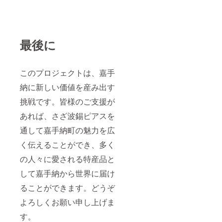
イズ
は、ピ
アス
フック
を含め
最後に
て長さ
約5セン
チ、幅
約1.2セ
このプロジェクトは、嘉手
ンチで
す。 壁
納に新しい価値を産み出す
画の現
物は、
挑戦です。皆様のご支援が
嘉手納
町水釜
あれば、さざ波錫ピアスを
海岸、
通して嘉手納町の魅力を広
[沖縄戦
上陸碑]
く伝えることができ、多く
横の建
物壁に
の人々に愛される特産品と
描かれ
ていま
して嘉手納から世界に届け
す。
Mikuプ
ることができます。どうぞ
ロ
よろしくお願い申し上げま
フィー
ル 1986
す。
年生ま