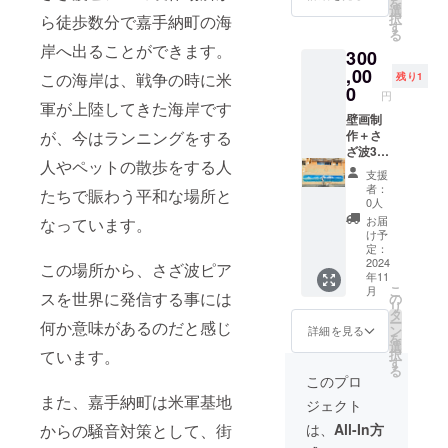
を
ティス
アスの
選
い。
択
ら徒歩数分で嘉手納町の海
トMiku
長さや
す
る
とコラ
厚みは
岸へ出ることができます。
300
ボした
均一で
作品で
,00
はあり
この海岸は、戦争の時に米
残り1
す。 さ
ませ
0
円
ざ波ピ
ん。 写
軍が上陸してきた海岸です
アス(イ
壁画制
真はイ
ヤリン
作＋さ
が、今はランニングをする
メージ
グも可)
ざ波3連
サンプ
人やペットの散歩をする人
を納め
ピアス1
ルで
支援
るBOX
セット
す。 お
者：
たちで賑わう平和な場所と
に嘉手
(イヤリ
およそ
0人
納の海
ングも
のサイ
お届
なっています。
を描き
可) ※壁
ズ。 長
け予
まし
画制作
さ５セ
定：
た。
場所は
2024
ンチ(ピ
この場所から、さざ波ピア
年11
BOX自
沖縄本
アス
こ
月
体が絵
島内に
スを世界に発信する事には
フック
の
リ
画作品
限りま
含む)。
タ
ー
何か意味があるのだと感じ
となっ
す。 さ
幅1.2セ
ン
詳細を見る
を
ていま
ざ波錫
ンチ ピ
選
択
ています。
す。 ピ
ピアス
アス
す
る
アスの
の台紙
フック
このプロ
サイズ
提供や
には金
また、嘉手納町は米軍基地
ジェクト
長さ約5
コラボ
属アレ
センチ
BOXで
ルギー
は、
All-In方
からの騒音対策として、街
(ピアス
の原画
対応の