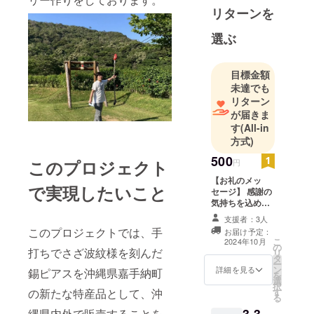
沖縄県嘉手
リターンを
納町に移
選ぶ
住。嘉手納
町出身の
アーティス
目標金額
トとコラボ
未達でも
した作品を
リターン
が届きま
制作。
す
(All-in
方式)
2024年夏。
500
嘉手納町の
このプロジェクト
円
方々から、
【お礼のメッ
で実現したいこと
錫ピアスを
セージ】 感謝の
気持ちを込め
嘉手納町の
て、お礼のメッ
支援者：3人
新しい工芸
セージをお送り
このプロジェクトでは、手
お届け予定：
します。
品にとの声
こ
2024年10月
の
打ちでさざ波紋様を刻んだ
リ
を受け、は
タ
ー
じめてのク
ン
詳細を見る
錫ピアスを沖縄県嘉手納町
を
選
ラウドファ
択
す
の新たな特産品として、沖
る
ンディング
3,3
縄県内外で販売することを