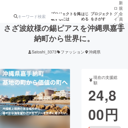
新
ロ
規
グ
会
プロジェクトを掲
はじ
プロジェクト
/
載するには
める
をさがす
イ
員
ン
登
さざ波紋様の錫ピアスを沖縄県嘉手
録
納町から世界に。
人気のプロ
注目のリ
注目の新着プロ
募集終了が近いプ
もうすぐ公開
Satoshi_3373
ファッション
沖縄県
ジェクト
ターン
ジェクト
ロジェクト
されます
アート・写真
音楽
現在の支援総
額
24,8
テクノロジー・ガジェット
ゲーム・サ
00
円
映像・映画
書籍・雑誌
ビジネス・起業
チャレンジ