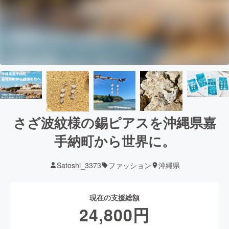
さざ波紋様の錫ピアスを沖縄県嘉
手納町から世界に。
Satoshi_3373
ファッション
沖縄県
現在の支援総額
24,800
円