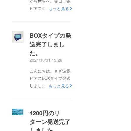
から世界へ。先日、錫
「あと
りえカ
ピアスの着画撮影会が
もっと見る
フー」
嘉手納基地周辺と残波
を運営
してい
岬にて行われました。
る。
嘉手納町でヘアサロン
BOXタイプの発
を営む方が提案、協力
送完了しまし
してくださり今回の撮
た。
影会が実現しました。
モデルをしていただい
2024/10/31 13:26
たのも同じく嘉手納町
こんにちは。さざ波錫
出身の方です。さざ波
ピアスBOXタイプ発送
錫ピアスには、沖縄の
しました。これにて、
もっと見る
優しさと、優しさを支
返礼品の発送は全て完
える芯の強さが表現さ
了となります。返礼品
れています。今回の撮
に不具合等ございまし
影会で、ブランドのイ
4200円のリ
たらご連絡ください。
メージにぴったりな素
ターン発送完了
はじめてのクラウド
晴らしい写真が何枚も
しました。
ファンディング。皆様