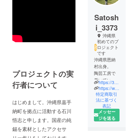
Satosh
i_3373
沖縄県
初めてのプ
ロジェクト
です
沖縄県恩納
村出身。
プロジェクトの実
陶芸工房で
働いている
https://3373.theshop.jp/
行者について
時に錫細工
https://www.instagram.com/sazanami.okinawa?igsh=OGQ5ZDc2ODk2ZA==
と出会い、
特定商取引
法に基づく
以来7年間、
はじめまして。沖縄県嘉手
表記
錫ピアスを
納町を拠点に活動する石川
メッセー
制作してい
ジを送る
悟志と申します。国産の純
る。
錫を素材としたアクセサ
数年前から
リー作りをしております。