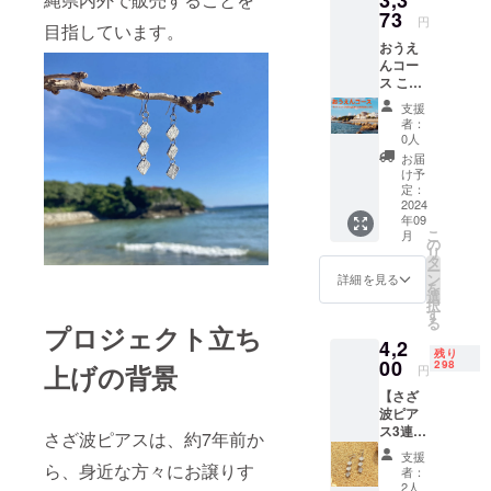
に挑戦。
73
円
目指しています。
おうえ
んコー
ス こち
らのご
支援
支援に
者：
はリ
0人
ターン
お届
費用が
け予
かから
定：
ないた
2024
年09
め、手
こ
月
数料を
の
リ
引いた
タ
ー
全額が
ン
詳細を見る
を
錫ピア
選
択
ス運営
す
る
費にあ
プロジェクト立ち
4,2
てられ
残り
ます。
00
298
上げの背景
円
ネット
【さざ
ショッ
波ピア
プBlog
ス3連】
記事に
さざ波ピアスは、約7年前か
さざ波
お名前
支援
ピアス3
を記載
ら、身近な方々にお譲りす
者：
連バー
いたし
2人