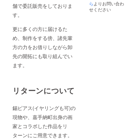
ズ内で
ら
よりお問い合わ
舗で委託販売をしておりま
あれば
せください
分割も
す。
可能で
す。
例:1.8m
更に多くの方に届けるた
×4mと
1.8m×5
め、制作をする傍、諸先輩
m ・高
方の力をお借りしながら卸
所には
描けま
先の開拓にも取り組んでい
せん。
地面か
ます。
ら手の
届く範
囲での
制作と
なりま
リターンについて
す。 ・
制作期
間は4日
前後で
錫ピアス(イヤリングも可)の
す。雨
現物や、嘉手納町出身の画
天・荒
天が重
家とコラボした作品をリ
なる、
壁画を
ターンにご用意できます。
分割す