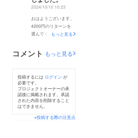
撮れました。
のおかげで最後まで走
2024/10/10 10:23
Instagramの方で順次
ることができました。
公開していきますので
おはようございます。
感謝です。錫ピアスプ
フォローの方もよろし
4200円のリターンを
ロジェクトはここから
くお願いします。物語
選んでくださったご支
もっと見る
面白みを増していきま
と成長と飛躍。世界基
援者様へのリターン発
す。プロジェクト終了
準のブランドへと成長
送が完了しました。お
コメント
からしばらくはこちら
もっと見る
した喜びを皆さまと共
届けの際にピアスの不
で活動報告を投稿でき
に味わう日を夢見て。
具合等ございました
るようです。引き続き
これからも応援よろし
ら、遠慮なくお申し付
よろしくお願いしま
投稿するには
ログイン
が
くお願いします。
けくださいませ。ご支
必要です。
す。改めて、皆様の応
SATOSHI ISHIKAWA
援ありがとうございま
プロジェクトオーナーの承
援、貴重なご支援、本
認後に掲載されます。承認
した！BOXタイプのリ
当にありがとうござい
された内容を削除すること
ターン発送に関しまし
はできません。
ました！！Satoshi
ては、12月発送予定で
Ishikawa
※投稿する際の注意点
したが、予定を前倒し
で今月中にはお届けい
たします。引き続き、