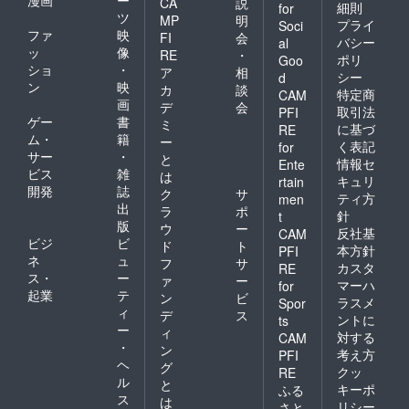
CA
説
細則
for
ツ
MP
明
プライ
Soci
ファ
映
FI
会
バシー
al
ッ
像
RE
・
ポリ
Goo
ショ
・
ア
相
シー
d
ン
映
カ
談
特定商
CAM
画
デ
会
取引法
PFI
ゲー
書
ミ
に基づ
RE
ム・
籍
ー
く表記
for
サー
・
と
情報セ
Ente
ビス
雑
は
キュリ
rtain
開発
誌
ク
サ
ティ方
men
出
ラ
ポ
針
t
版
ウ
ー
反社基
CAM
ビジ
ビ
ド
ト
本方針
PFI
ネ
ュ
フ
サ
カスタ
RE
ス・
ー
ァ
ー
マーハ
for
起業
テ
ン
ビ
ラスメ
Spor
ィ
デ
ス
ントに
ts
ー
ィ
対する
CAM
・
ン
考え方
PFI
ヘ
グ
クッ
RE
ル
と
キーポ
ふる
ス
は
リシー
さと