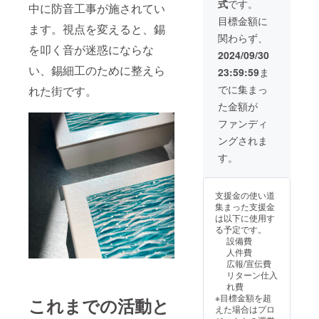
式
です。
フック
提供な
サージ
中に防音工事が施されてい
含む) 幅
ど、私
カルス
目標金額に
ます。視点を変えると、錫
約1.2セ
をあら
テンレ
関わらず、
ンチ 絵
ゆる分
スを使
を叩く音が迷惑にならな
画BOX
野でサ
用。
2024/09/30
のサイ
ポート
サージ
い、錫細工のために整えら
23:59:59
ま
ズ
してく
カルス
90mm×
れてい
テンレ
でに集まっ
れた街です。
70mm×
る、嘉
スは、
た金額が
深さ
手納町
医療器
28mm
出身の
具にも
ファンディ
リター
アー
使用さ
ングされま
ン発送
ティス
れる純
2024年
トMiku
度の高
す。
12月 こ
とのコ
いステ
ちらの
ラボリ
ンレス
コラボ
ターン
です。
支援金の使い道
作品
です。
(絶対に
集まった支援金
は、全
Mikuと
アレル
は以下に使用す
て一点
私（下
ギーが
る予定です。
物で
塗り等)
出ない
設備費
す。波
が一緒
わけで
人件費
の模様
に壁画
はござ
広報/宣伝費
はBOX
を制作
いませ
リターン仕入
毎に異
しま
ん)。 ピ
れ費
なりま
す。壁
アスも
※目標金額を超
これまでの活動と
す。写
画のデ
台紙も
えた場合はプロ
真と完
ザイン
こだわ