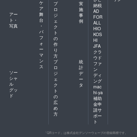
ケ
プ
実
納税
ア
ロ
施
AD
アー
舞
ジ
事
FOR
ト・
台
ェ
例
ALL
写真
・
ク
HIO
パ
ト
KOS
フ
の
HI
ォ
作
JFA
ー
り
クラ
マ
方
ウド
ン
プ
統
ファ
ス
ロ
計
ン
ソー
ジ
デ
ディ
シャ
ェ
ー
ング
ル
ク
タ
mac
グッ
ト
hi-ya
ド
の
補助
広
金申
め
請サ
方
ポー
ト
「QRコード」は株式会社デンソーウェーブの登録商標です。