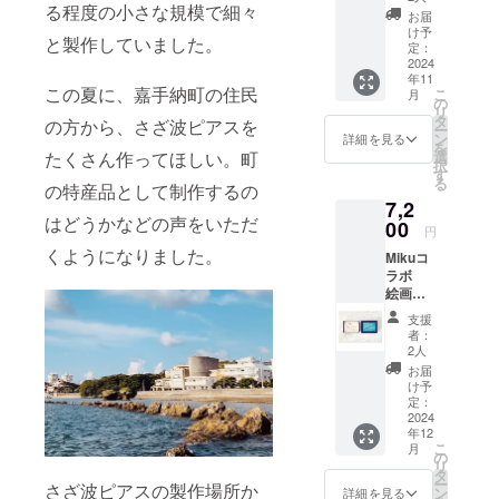
る程度の小さな規模で細々
ジョン
ます。
お届
を1セッ
※50音
け予
と製作していました。
トお送
順・敬
定：
りしま
2024
称略 お
年11
す。 ピ
名前掲
この夏に、嘉手納町の住民
こ
月
アスの
載期間:
の
リ
台紙は
事業が
タ
の方から、さざ波ピアスを
ー
沖縄県
存続す
ン
詳細を見る
を
嘉手納
る限
選
たくさん作ってほしい。町
択
町出身
り。
す
る
のアー
の特産品として制作するの
https://
7,2
ティス
3373.th
はどうかなどの声をいただ
トMiku
00
eshop.j
円
による
p/blog/2
くようになりました。
Mikuコ
手書き
024/08/
ラボ
の作品
20/1319
絵画
です。
40 ・
BOX1点
すべて
Blogに
支援
＋3連錫
一点も
記載し
者：
ピアス1
のの台
ても良
2人
セット
紙で
いお名
お届
嘉手納
す。 お
前や
け予
の海を
なじ波
定：
ニック
見て
2024
がひと
ネーム
年12
育った
つとし
を備考
こ
月
嘉手納
て無い
の
欄にご
リ
町出身
よう
タ
記載く
ー
さざ波ピアスの製作場所か
のアー
に、ピ
ン
ださ
詳細を見る