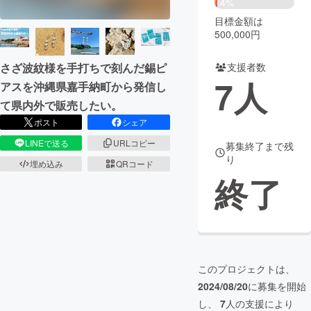
4%
目標金額は
まちづくり・地域活性化
500,000円
さざ波紋様を手打ちで刻んだ錫ピ
支援者数
CAMPFIRE for Social Good
CAMPFIRE Creation
7
人
アスを沖縄県嘉手納町から発信し
CAMPFIREふるさと納税
machi-ya
コミュニティ
て県内外で販売したい。
ポスト
シェア
LINEで送る
URLコピー
募集終了まで残
り
埋め込み
QRコード
終了
このプロジェクトは、
2024/08/20
に募集を開始
し、
7
人の支援により