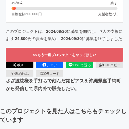
終了
4
%達成
目標金額
500,000
円
支援者数
7
人
このプロジェクトは、
2024/08/20
に募集を開始し、
7
人の支援に
より
24,800
円の資金を集め、
2024/09/30
に募集を終了しました
もう一度プロジェクトをやってほしい
ポスト
シェア
LINEで送る
URLコピー
埋め込み
QRコード
さざ波紋様を手打ちで刻んだ錫ピアスを沖縄県嘉手納町
から発信して県内外で販売したい。
このプロジェクトを見た人はこちらもチェックし
ています