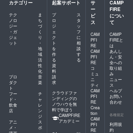
カテゴリー
起案サポート
サ
CAMP
ー
FIRE
テク
ま
プ
ス
ビ
につい
ノロ
ち
ロ
タ
ス
て
ジー
づ
ジ
ッ
・ガ
く
ェ
フ
CAM
CAMP
ジェ
り
ク
に
PFI
FIREと
ット
・
ト
相
RE
は
地
を
談
CAM
あんし
域
作
す
PFI
ん・安
活
る
る
RE
全への
性
資
コ
取り組
化
料
ミュ
み
プロ
音
請
ニ
ニュー
ダク
楽
求
ティ
ス
ト
CAM
ヘルプ
クラウドファ
フー
チ
PFI
お問い
ンディングの
ド・
ャ
RE
合わせ
ノウハウを無
飲食
レ
Crea
料で学ぼう
店
ン
tion
各種規定
CAMPFIRE
ジ
CAM
アカデミー
アニ
ス
利用規
PFI
メ・
ポ
約
RE
漫画
ー