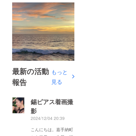
れ 嘉手
納町出
身 沖縄
県立芸
術大学
美術工
芸学部
卒業。
中・高
美術教
員免許
取得。
高校工
芸教員
最新の活動
免許取
もっと
得。 現
報告
在、嘉
見る
手納町
のアト
リエに
て絵画
錫ピアス着画撮
作品を
制作し
影
なが
2024/12/04 20:39
ら、こ
ども向
け造形
こんにちは。嘉手納町
教室