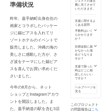
ジェクトの運営
全に同
は、嘉
りの一
準備状況
費に充てさせて
じ作品
手納町
点もの
いただきます。
はあり
水釜の
です。
ませ
海岸沿
どうぞ
ん。ご
いに描
昨年、嘉手納町出身在住の
宜しく
支援に関するよ
了承く
かれた
お願い
くある質問
画家とコラボしたパッケー
ださ
海を題
しま
い。
材にし
す。
手数料はいく
ジに錫ピアスを入れてリ
た巨大
らかかります
壁画と
か？
ゾートホテルのイベントで
同じも
のとな
目標金額に届
販売しました。沖縄の海の
りま
かなかった場
す。 店
美しさに感動した方が、さ
合どうなりま
舗やマ
すか？
ざ波をテーマにした錫ピア
ンショ
ンの壁
支援で困った
スを喜んでお買い求めくだ
に素敵
時はどこに相
な沖縄
談したらいい
さいました。
の海を
ですか？
描きま
す。 ・
今年の8月から、ネット
ヘルプページを
1.8m×9
見る
m が最
ショップとInstagramアカウ
大サイ
ントを開設しました。ま
ズで
このプロジェクト
す。こ
た、嘉手納道の駅を含む3店
の問題報告は
のサイ
こち