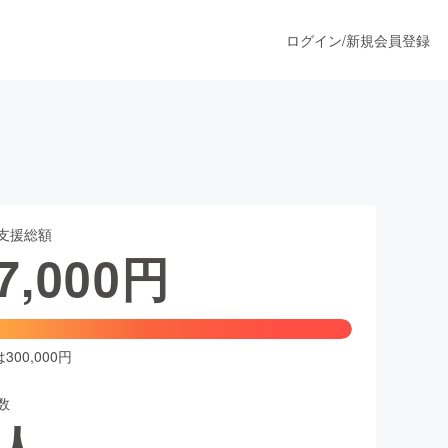
ログイン
/
新規会員登録
うすぐ公開されます
支援総額
プロダクト
7,000
円
ファッション
スポーツ
00,000円
数
ア
ソーシャルグッド
人