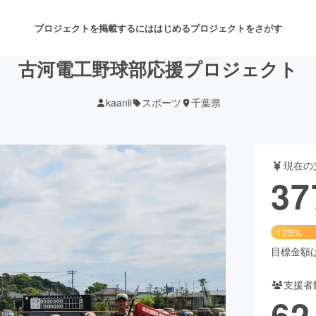
プロジェクトを掲載するには
はじめる
プロジェクトをさがす
古河電工野球部応援プロジェクト
kaanii
スポーツ
千葉県
注目のリターン
注目の新着プロジェクト
募集終了が近いプロジェクト
も
現在の
音楽
舞台・パフォーマンス
37
ゲーム・サービス開発
フード・飲食店
125%
書籍・雑誌出版
アニメ・漫画
目標金額は3
支援者
チャレンジ
ビューティー・ヘルスケ
62