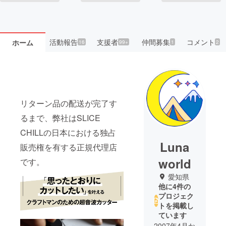
活動報告
支援者
仲間募集
コメント
ホーム
16
99+
1
2
リターン品の配送が完了す
るまで、弊社はSLICE
CHILLの日本における独占
Luna
販売権を有する正規代理店
world
です。
愛知県
他に4件の
プロジェク
トを掲載し
ています
2007年4月か