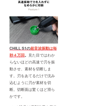
号：あ
問合せ
り （適
くださ
格請求
い） ※
書発行
本リ
事業者
ターン
登録番
の金額
号の記
はすべ
載のあ
て税・
るイン
送料込
ボイス
みの価
が必要
格で
な場合
す。
CHILL S1の
超音波振動は毎
は、
CAMPF
秒４万回
。
見た目ではわか
IREメッ
セージ
らないほどの高速で刃を振
にて実
行者に
動させ、素材を切断しま
直接お
す。刃をあてるだけで沈み
問合せ
くださ
込むように刃が素材を切
い） ※
本リ
断。切断面は驚くほど滑ら
ターン
の金額
かです。
はすべ
て税・
送料込