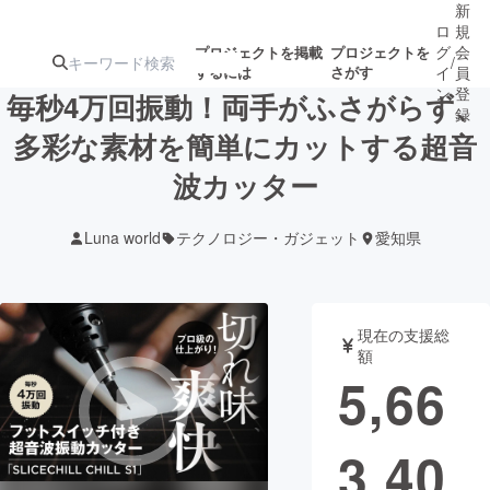
新
ロ
規
グ
会
プロジェクトを掲載
プロジェクトを
/
するには
さがす
イ
員
ン
登
毎秒4万回振動！両手がふさがらず、
録
多彩な素材を簡単にカットする超音
波カッター
人気のプロ
注目のリ
注目の新着プロ
募集終了が近いプ
もうすぐ公開
ジェクト
ターン
ジェクト
ロジェクト
されます
Luna world
テクノロジー・ガジェット
愛知県
アート・写真
音楽
現在の支援総
テクノロジー・ガジェット
ゲーム・サ
額
5,66
映像・映画
書籍・雑誌
3,40
ビジネス・起業
チャレンジ