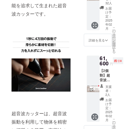
「SLIC
32人
ど、広く事
能を追求して生まれた超音
ECHILL
お届
業展開をし
CHILLS
け予
波カッターです。
1」×1
ておりま
定：
・完成
2025
す。
年02
した製
こ
月
クラウド
品 × 1点
の
リ
［一般
ファンディ
タ
ー
販売予
ン
詳細を見る
ングではお
を
定価格
選
択
客様の役に
42,800
す
る
円の
立つ驚きの
61,
15%OF
ある製品を
残り8
F］ ※記
600
円
載のリ
提供し、さ
【2個
ターン
まざまな活
割】超
価格は
動を行って
音波
税・送
カッ
料込み
いきます。
支援
ター
の金額
者：
「SLIC
です。
2人
ECHILL
※皆様の
お届
CHILL
ご支援
け予
S1」×2
により
定：
・完成
2025
超音波カッターは、超音波
量産効
年02
した製
率が向
こ
月
振動を利用して物体を精密
品 × 2点
上した
の
リ
［一般
場合、
タ