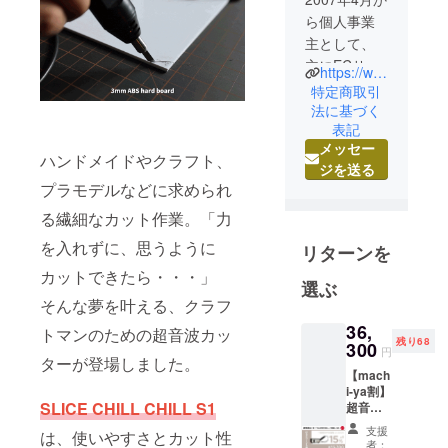
ら個人事業
主として、
主にECサイ
https://www.luna-world35.com/
トでネット
特定商取引
ショップの
法に基づく
表記
運営を開始
メッセー
いたしまし
ハンドメイドやクラフト、
ジを送る
た。
プラモデルなどに求められ
2021年7月か
る繊細なカット作業。「力
ら起業をし
て、より良
を入れずに、思うように
リターンを
い商品、時
カットできたら・・・」
間をお客様
選ぶ
そんな夢を叶える、クラフ
に提供した
いと思い、
36,
トマンのための超音波カッ
残り68
300
通信販売事
円
ターが登場しました。
業、国際貿
【mach
i-ya割】
易業務、IT
SLICE CHILL CHILL S1
超音波
サービス関
カッ
支援
は、使いやすさとカット性
連事業な
ター
者：