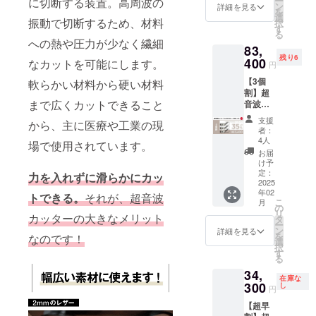
ー
に切断する装置。高周波の
販売予
正規販
ン
詳細を見る
を
定価格
売価格
選
振動で切断するため、材料
択
85,600
が販売
す
る
円の
予定価
への熱や圧力が少なく繊細
83,
28%OF
格より
残り6
F］ ※記
400
下がる
なカットを可能にします。
円
載のリ
可能性
【3個
軟らかい材料から硬い材料
ターン
もござ
割】超
価格は
いま
まで広くカットできること
音波
税・送
す。 ※
カッ
料込み
デザイ
支援
から、主に医療や工業の現
ター
の金額
ン・仕
者：
「SLIC
です。
様は変
4人
場で使用されています。
ECHILL
※皆様の
更にな
お届
ご支援
る可能
け予
CHILL
により
定：
性もご
力を入れずに滑らかにカッ
S1」×3
2025
量産効
ざいま
年02
・完成
率が向
トできる。
それが、超音波
す。ご
こ
月
した製
上した
の
了承く
リ
カッターの大きなメリット
品 × 3
場合、
タ
ださ
ー
点
正規販
ン
い。 ※
詳細を見る
を
なのです！
［一般
売価格
選
ご注文
択
販売予
が販売
す
状況、
る
定価格
予定価
使用部
34,
128,400
格より
材の供
在庫な
円の
300
下がる
し
給状
円
35%OF
可能性
況、製
【超早
F］ ※
もござ
造工程