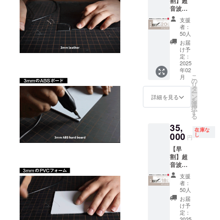
割】超
記載の
いま
上の都
音波
リター
す。 ※
合等に
カッ
ン価格
デザイ
より出
支援
ター
は税・
ン・仕
荷時期
者：
「SLIC
送料込
様は変
50人
が遅れ
ECHILL
みの金
更にな
る場合
お届
CHILL
額で
る可能
け予
があり
S1」×1
す。 ※
定：
性もご
ます。
・完成
2025
皆様の
ざいま
※適格
年02
した製
ご支援
す。ご
請求書
こ
月
品 × 1点
により
の
了承く
発行事
リ
［一般
量産効
タ
ださ
業者登
ー
販売予
率が向
ン
い。 ※
詳細を見る
録番
を
定価格
上した
選
ご注文
号：あ
択
42,800
場合、
す
状況、
り （適
る
円の
正規販
使用部
格請求
35,
20%OF
売価格
材の供
書発行
在庫な
F］ ※記
000
が販売
し
給状
事業者
円
載のリ
予定価
況、製
登録番
【早
ターン
格より
造工程
号の記
割】超
価格は
下がる
上の都
載のあ
音波
税・送
可能性
合等に
るイン
カッ
料込み
もござ
より出
ボイス
支援
ター
の金額
いま
荷時期
者：
が必要
「SLIC
です。
す。 ※
50人
が遅れ
な場合
ECHILL
※皆様の
デザイ
る場合
お届
は、
CHILL
ご支援
ン・仕
け予
があり
CAMPF
S1」×1
により
定：
様は変
ます。
IREメッ
・完成
2025