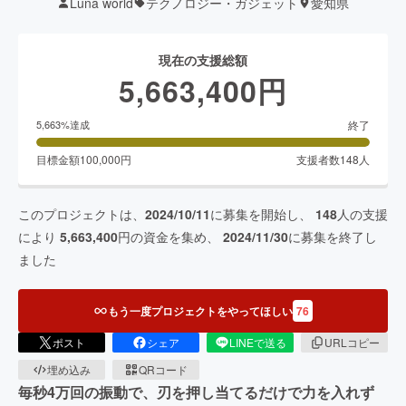
Luna world
テクノロジー・ガジェット
愛知県
現在の支援総額
5,663,400
円
終了
5,663
%達成
目標金額
100,000
円
支援者数
148
人
このプロジェクトは、
2024/10/11
に募集を開始し、
148
人の支援
により
5,663,400
円の資金を集め、
2024/11/30
に募集を終了し
ました
もう一度プロジェクトをやってほしい
76
ポスト
シェア
LINEで送る
URLコピー
埋め込み
QRコード
毎秒4万回の振動で、刃を押し当てるだけで力を入れず