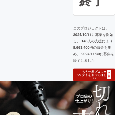
終了
このプロジェクトは、
2024/10/11
に募集を開始
し、
148
人の支援により
5,663,400
円の資金を集
め、
2024/11/30
に募集を
終了しました
もう一度プロジェ
7
クトをやってほし
6
い