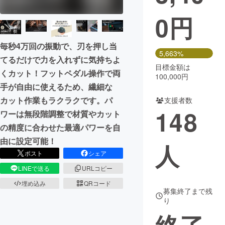
0
円
まちづくり・地域活性化
毎秒4万回の振動で、刃を押し当
CAMPFIRE for Social Good
CAMPFIRE Creation
5,663%
てるだけで力を入れずに気持ちよ
CAMPFIREふるさと納税
machi-ya
コミュニティ
目標金額は
くカット！フットペダル操作で両
100,000円
手が自由に使えるため、繊細な
カット作業もラクラクです。パ
支援者数
148
ワーは無段階調整で材質やカット
の精度に合わせた最適パワーを自
由に設定可能！
人
ポスト
シェア
LINEで送る
URLコピー
埋め込み
QRコード
募集終了まで残
り