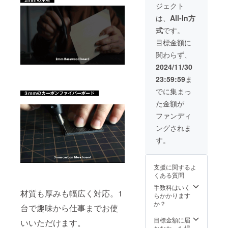
材の供
号：あ
ターン
ジェクト
F］ ※記
格より
給状
り （適
の金額
載のリ
下がる
況、製
は、
All-In方
格請求
はすべ
ターン
可能性
造工程
書発行
て税・
式
です。
価格は
もござ
上の都
事業者
送料込
税・送
いま
合等に
目標金額に
登録番
みの価
料込み
す。 ※
より出
号の記
格で
関わらず、
の金額
デザイ
荷時期
載のあ
す。
です。
ン・仕
が遅れ
2024/11/30
るイン
※皆様の
様は変
る場合
ボイス
23:59:59
ま
ご支援
更にな
があり
が必要
により
る可能
ます。
でに集まっ
な場合
量産効
性もご
※適格
は、
た金額が
率が向
ざいま
請求書
CAMPF
上した
す。ご
発行事
ファンディ
IREメッ
場合、
了承く
業者登
セージ
ングされま
正規販
ださ
録番
にて実
売価格
い。 ※
号：あ
す。
行者に
が販売
ご注文
り （適
直接お
予定価
状況、
格請求
問合せ
格より
使用部
書発行
くださ
支援に関するよ
下がる
材の供
事業者
い） ※
くある質問
可能性
給状
登録番
本リ
もござ
況、製
手数料はいく
号の記
ターン
材質も厚みも幅広く対応。1
いま
造工程
らかかります
載のあ
の金額
す。 ※
上の都
か？
るイン
はすべ
台で趣味から仕事までお使
デザイ
合等に
ボイス
て税・
ン・仕
より出
目標金額に届
が必要
送料込
いいただけます。
様は変
荷時期
かなかった場