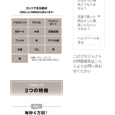
な場合
みの価
更にな
が遅れ
合どうなりま
は、
格で
る可能
る場合
すか？
CAMPF
す。
性もご
があり
IREメッ
ざいま
ます。
支援で困った
セージ
す。ご
※適格
時はどこに相
にて実
了承く
請求書
談したらいい
行者に
ださ
発行事
ですか？
直接お
い。 ※
業者登
問合せ
ご注文
録番
くださ
ヘルプページを
状況、
号：あ
い） ※
見る
使用部
り （適
本リ
材の供
格請求
ターン
給状
書発行
の金額
このプロジェクト
況、製
事業者
はすべ
の問題報告は
こち
造工程
登録番
て税・
上の都
ら
よりお問い合わ
号の記
送料込
合等に
載のあ
みの価
せください
より出
るイン
格で
荷時期
ボイス
す。
が遅れ
が必要
る場合
な場合
があり
は、
ます。
CAMPF
※適格
IREメッ
請求書
セージ
発行事
にて実
業者登
行者に
録番
直接お