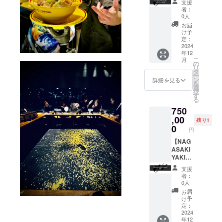
支援
CT 東京
ます。
りま
AKI ス
者：
都渋谷
予めご
す。 ※
ポン
0人
区神宮
了承く
会社名
サー札
お届
前3–7-
ださ
や個人
特注
け予
4-1F
い。 ※
名など
大】 立
定：
shop@
備考欄
でも公
ち食い
2024
年12
wagyu
にて記
約秩序
町寿
こ
月
mafia.c
載する
に反す
司’SUS
の
リ
om 販売
お名前
るなど
HIMAFI
タ
ー
管理者
を指定
当社が
A’ 長崎
ン
詳細を見る
を
の氏名
してく
相応し
店のネ
選
択
路次健
ださい
くない
タ札に
す
る
夫 酒類
と判断
名入れ
750
販売管
した場
できる
理研修
合は、
権利で
,00
残り1
受講年
名入れ
す。 ※
0
円
月日
をお断
名入れ
2023年
りする
は長崎
【NAG
6月6日
場合も
SUSHI
ASAKI
次回研
ござい
MAFIA
YAKINI
修の受
ます。
内とな
KUMAF
支援
講期限
予めご
りま
IA貸切
者：
2026年
了承く
す。 ※
権利】
0人
6月5日
ださ
会社名
WAGYU
お届
研修実
い。 ※
や個人
MAFIA
け予
施団体
備考欄
名など
の
定：
名 東京
にて記
でも公
YAKINI
2024
年12
小売酒
載する
約秩序
KUMAF