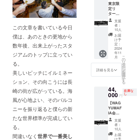
※WAGY
不可で
東京限
杯お食
りま
UMAFI
す
定リ
事券
す。 ※
A会員専
ター
※WAGY
会員権
用
ン！
UJIRO
のお渡
Facebo
支援
【WAG
のご提
しは
okグ
者：
この文章を書いている今日
YUMAF
供は六
WAGYU
10人
ループ
IA会員
本木
MAFIA
へのご
お届
僕は、あのときの更地から
権＋カ
MASHI
店舗、
け予
招待 ※
ツサン
NO
定：
数年後、出来上がったスタ
初回ご
有効期
ド
2024
MASHI
予約時
限 2025
年11
OZAKI
ジアムのトップに立ってい
、長崎
のお食
年12月
こ
月
SIRLOI
MASHI
の
事の際
末日ま
リ
る。
Nお食事
NO
タ
にお渡
で ※ご
ー
券】
MASHI
ン
し致し
詳細を見る
利用い
美しいピッチにイルミネー
を
WAGYU
のみと
選
ます。
ただけ
択
MAFIA
なりま
す
※WAGY
る日は
ション、その向こうには長
る
全世界
す。 ※
UMAFI
店舗の
44,
会員店
会員権
A会員専
崎の街が広がっている。海
営業日
在庫な
舗共通
000
のお渡
し
用
に準じ
円
会員
風が心地よい、そのバルコ
しはご
Facebo
ます。
【WAG
権。 カ
本人様
okグ
※支援プ
YUMAF
ニーを振り返ると僕らの新
ツサン
へのお
ループ
ランの
IA会員
ド
渡しの
へのご
譲渡は
たな世界標準が完成してい
権
OZAKI
みにな
招待 ※
不可で
支援
+ULTR
SIRLOI
りま
有効期
者：
す。
る。
A
N1個お
す。 ※
10人
限 2025
CHAMP
食事券
会員権
年12月
お届
間違いなく
世界で一番美し
ON食事
※カツサ
のお渡
け予
末日ま