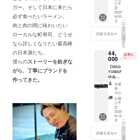
著者浜
お渡し
※WAGY
け予
ガー。そして日本に来たら
田、堀
はご本
定：
UMAFI
江サイ
2025
人様へ
A会員専
必ず食べたいラーメン。
年03
ン入
のお渡
用
こ
月
り】
しのみ
の
Facebo
肉と肉の間に味わいたい
リ
WAGYU
になり
タ
okグ
ー
MAFIA
ます。
ン
ローカルな町寿司、どうせ
ループ
詳細を見る
を
全世界
※会員権
選
へのご
択
会員店
なら詳しくなりたい最高峰
のお渡
す
招待 ※
る
舗共通
しは
有効期
の日本酒たち。
44,
会員
WAGYU
限 2025
在庫な
権。
000
MAFIA
し
年12月
円
僕らの
ストーリーを紡ぎな
ULTRA
店舗、
末日ま
【WAG
NICHE
初回ご
で ※ご
がら、丁寧にブランドを
YUMAF
著者浜
予約時
利用い
IA会員
田、堀
のお食
ただけ
作ってきた。
権＋
江サイ
事の際
る日は
支援
NAGAS
ン入り1
にお渡
店舗の
者：
AKI
冊 ※会
し致し
10人
営業日
MASHI
員権の
ます。
に準じ
お届
NO
お渡し
※WAGY
け予
ます。
MASHI
はご本
定：
UMAFI
※支援プ
お食事
2025
人様へ
A会員専
ランの
年12
券】
のお渡
用
譲渡は
こ
月
WAGYU
しのみ
の
Facebo
不可で
リ
MAFIA
になり
タ
okグ
す。
ー
全世界
ます。
ン
ループ
詳細を見る
を
会員店
※会員権
選
へのご