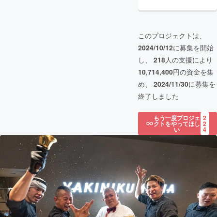
このプロジェクトは、
2024/10/12
に募集を開始
し、
218
人の支援により
10,714,400
円の資金を集
め、
2024/11/30
に募集を
終了しました
もう一度プロジェ
2
クトをやってほし
2
い
4