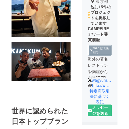
東京都
他に15件の
プロジェク
トを掲載し
ています
CAMPFIRE
アワード受
賞履歴
2025 飲食店
部門
海外の著名
レストラン
や肉屋から
“MASTER
wagyumafia_tv
OF
http://www.wagyumafia.com/
WAGYU”の名
特定商取引
法に基づく
で呼ばれる
表記
和牛商・浜
メッセー
世界に認められた
田寿人と、
ジを送る
日本屈指の
日本トップブラン
食通と言っ
ても過言で