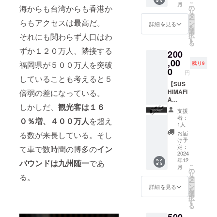
す。
す。
こ
月
ります
WAGYU
海からも台湾からも香港か
でご注
の
リ
※サイズ
MAFIA
意くだ
タ
ー
らもアクセスは最高だ。
はオプ
NAGAS
さい ※
ン
詳細を見る
を
ション
AKIの
ご利用
選
択
それにも関わらず人口はわ
よりお
オープ
いただ
す
る
選びく
ン祝い
ける日
ずか１２０万人、隣接する
200
ださい
に
は店舗
WAGYU
,00
の営業
福岡県が５００万人を突破
残り9
MAFIA
日に準
0
円
オリジ
じます
していることも考えると５
ナルス
【SUS
※支援プ
倍弱の差になっている。
パーク
HIMAFI
ランの
リング
A
譲渡は
しかしだ、
観光客は１６
日本
NAGAS
不可で
支援
酒"SM"
AKI ス
す
者：
０％増、４００万人
を超え
を差し
ポン
1人
入れで
サー札
お届
る数が来長している。そし
きる権
特注小
け予
利！！
20万円
定：
て車で数時間の博多の
イン
遠方で
】 立ち
2024
年12
なかな
食い町
バウンドは九州随一
であ
こ
月
か行け
寿
の
リ
る。
ないけ
司’SUS
タ
ー
どお祝
HIMAFI
ン
詳細を見る
を
いした
A’ 長崎
選
択
い方に
店のネ
す
る
おすす
タ札に
め！
名入れ