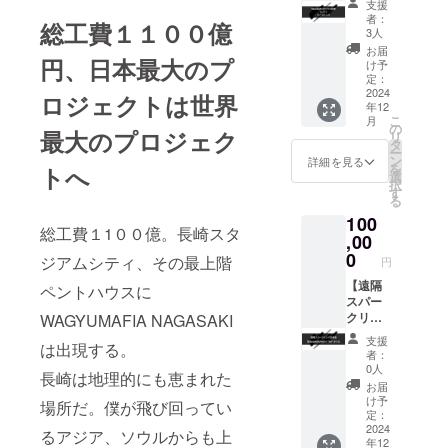
にお渡
頂けま
ます。
支援
AKI記念
A
し致し
す。
者：
※支援プ
総工費１１００億
Tシャ
CHAMP
ます。
3人
※WAGY
ランの
ツ、
ON 1杯
※WAGY
UMAFI
お届
譲渡は
円、日本最大のプ
トート
と
UMAFI
け予
A会員専
不可で
バッ
ULTRA
定：
A会員専
用
す。
ク】
2024
GYOZA
ロジェクトは世界
用
Facebo
年12
WAGYU
2個をご
Facebo
okグ
こ
月
MAFIA
提供し
の
okグ
ループ
最大のプロジェク
リ
NAGAS
ます ※
タ
ループ
へのご
ー
AKIオー
長崎店
ン
へのご
詳細を見る
招待 ※
を
トへ
プン記
限定リ
選
招待 ※
有効期
択
念Tシャ
ターン
す
有効期
限 2025
る
ツと
となり
限 2025
年12月
100
トート
ます ※
年12月
末日ま
総工費１1００億。長崎スタ
バック
,00
有効期
末日ま
で ※ご
をゲッ
限 2025
0
で ※ご
利用い
ジアムシティ、その最上階
円
トし
年12月
利用い
ただけ
ちゃお
【遠隔
末日ま
ペントハウスに
ただけ
る日時
う！ ※
スパー
で ※
る日は
は店舗
完成次
クリン
WAGYUMAFIA NAGASAKI
キャン
店舗の
の営業
第のお
グ日本
セル対
営業日
日に準
支援
は出現する。
届けと
酒、写
応不可
に準じ
じま
者：
なりま
楽
※本リ
ます。
0人
す。 ※
長崎は地理的にも恵まれた
す ※送
xWAGY
ターン
※支援プ
支援プ
お届
料込み
UMAFI
には会
ランの
け予
ランの
場所だ。僕が飛び回ってい
※郵送で
A “SM”
員権は
定：
譲渡は
譲渡は
のお届
ボト
2024
付きま
不可で
るアジア、ソウルからも上
不可で
年12
けとな
ル】
せんの