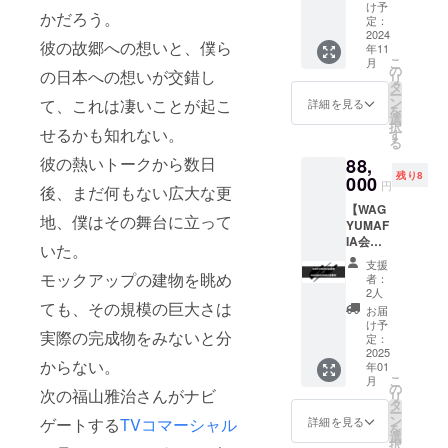
寿司
渡しの
初回ご
け予
ます。
かだろう。
TOKYO
みにな
定：
予約時
※支援プ
お食事
2024
りま
のお食
ランの
彼の故郷への想いと、僕ら
年11
券1名様
す。 ※
事の際
譲渡は
こ
月
分】 照
サイズ
の
にお渡
不可で
の日本への想いが交錯し
リ
寿司
はオプ
タ
し致し
す。
ー
TOKYO
ション
ン
て、これは凄いことが起こ
ます。
詳細を見る
を
と
にて
選
※WAGY
択
WAGYU
せるかも知れない。
M、L、
す
UMAFI
る
MAFIA
XLから
A会員専
彼の熱いトークから数日
88,
会員店
お選び
用
残り8
舗にア
000
くださ
Facebo
円
後、まだ何もない広大な更
クセス
い ※完
okグ
【WAG
できる
成次第
ループ
地、僕はその舞台に立って
YUMAF
共通会
のお届
へのご
IA会員
員権付
けとな
招待 ※
いた。
権
き支援
ります
有効期
支援
+NAGA
プラ
モックアップの建物を眺め
※送料込
限 2025
者：
SAKI
ン。 ・
み ※郵
2人
年12月
WM】
ても、その規模の巨大さは
WAGYU
送での
末日ま
お届
WAGYU
MAFIA
お届け
け予
で ※ご
実際の完成物をみないと分
MAFIA
会員権
定：
となり
利用い
全世界
2025
・
ます ※
ただけ
からない。
年01
会員店
TERUZ
会員権
る日は
こ
月
舗共通
USHI
の
のお渡
店舗の
次の福山雅治さんがナビ
リ
会員
TOKYO
タ
しは
営業日
ー
権。
お食事
ン
WAGYU
詳細を見る
ゲートする
TVコマーシャル
に準じ
を
WM1回
券1名様
選
MAFIA
ます。
択