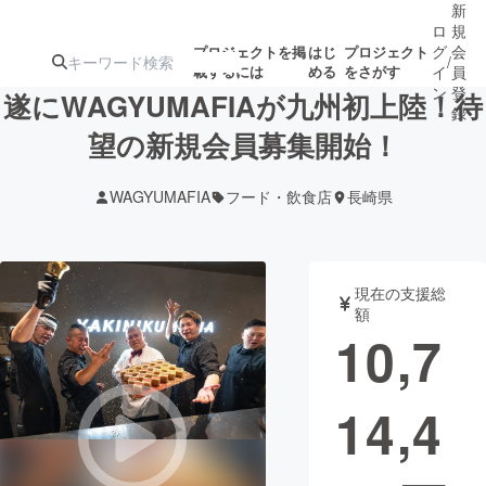
新
ロ
規
グ
会
プロジェクトを掲
はじ
プロジェクト
/
載するには
める
をさがす
イ
員
ン
登
遂にWAGYUMAFIAが九州初上陸！待
録
望の新規会員募集開始！
人気のプロ
注目のリ
注目の新着プロ
募集終了が近いプ
もうすぐ公開
WAGYUMAFIA
フード・飲食店
長崎県
ジェクト
ターン
ジェクト
ロジェクト
されます
アート・写真
音楽
現在の支援総
額
10,7
テクノロジー・ガジェット
ゲーム・サ
14,4
映像・映画
書籍・雑誌
ビジネス・起業
チャレンジ