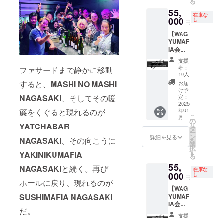
る
会員
本人様
にお渡
店舗の
55,
権。
へのお
し致し
営業日
在庫な
WAGYU
000
渡しの
し
ます。
に準じ
円
JIRO1
みにな
※WAGY
ます。
【WAG
杯お食
りま
UMAFI
※支援プ
YUMAF
事券
す。 ※
A会員専
ランの
IA会員
※WAGY
会員権
用
譲渡は
権
UJIRO
のお渡
Facebo
不可で
支援
+NAGA
のご提
しは
okグ
者：
ファサードまで静かに移動
す。
SAKI
供は六
WAGYU
10人
ループ
SUSHI
本木
MAFIA
すると、
MASHI NO MASHI
へのご
お届
MAFIA
MASHI
店舗、
け予
招待 ※
お食事
NAGASAKI
、そしてその暖
NO
定：
初回ご
有効期
券】
2025
MASHI
予約時
限 2025
年01
簾をくぐると現れるのが
WAGYU
、長崎
のお食
年12月
こ
月
MAFIA
MASHI
の
事の際
末日ま
リ
YATCHABAR
全世界
NO
タ
にお渡
で ※ご
ー
会員店
MASHI
ン
し致し
詳細を見る
利用い
NAGASAKI
、その向こうに
を
舗共通
のみと
選
ます。
ただけ
択
会員
なりま
す
※WAGY
YAKINIKUMAFIA
る日は
る
権。
す。 ※
UMAFI
店舗の
55,
SUSHI
会員権
NAGASAKI
と続く。再び
A会員専
営業日
在庫な
MAFIA1
000
のお渡
し
用
に準じ
円
ホールに戻り、現れるのが
回お食
しはご
Facebo
ます。
【WAG
事券
本人様
okグ
※支援プ
SUSHIMAFIA NAGASAKI
YUMAF
※SUSHI
へのお
ループ
ランの
IA会員
MAFIA
渡しの
へのご
譲渡は
だ。
権
のご提
みにな
招待 ※
不可で
支援