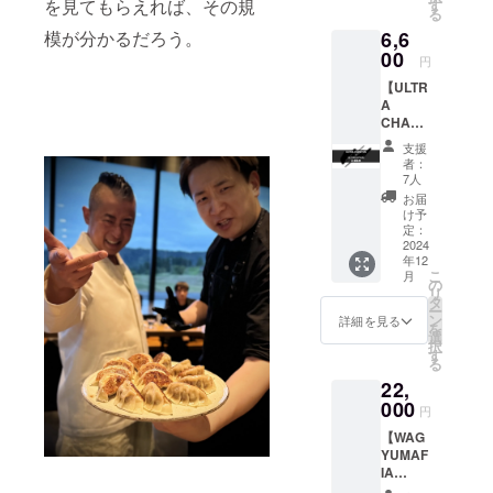
お食事
を見てもらえれば、その規
分
す
店舗、
※支援プ
る
券 ※WM
※TERU
初回ご
ランの
模が分かるだろう。
6,6
のご提
ZUSHI
予約時
譲渡は
供は赤
00
TOKYO
のお食
不可で
円
坂WM、
は赤坂
事の際
す
【ULTR
長崎WM
の店舗
にお渡
A
のみと
のみで
し致し
CHAMP
なりま
お楽し
ます。
ON +
す。 ※
み頂け
※WAGY
支援
ULTRA
会員権
ます ※
UMAFI
者：
GYOZA
のお渡
会員権
7人
A会員専
お食事
しはご
のお渡
用
お届
券】
本人様
しは支
け予
Facebo
MASHI
へのお
定：
援者ご
okグ
NO
2024
渡しの
本人様
ループ
年12
MASHI
みにな
が店舗
へのご
こ
月
NAGAS
りま
の
でお食
招待 ※
リ
AKI 限
す。 ※
タ
事時さ
有効期
ー
定リ
会員権
ン
れる時
詳細を見る
限 2025
を
ター
のお渡
選
のみと
年12月
択
ン！
しは
す
なりま
末日ま
る
ULTRA
WAGYU
す。 ※
で ※ご
22,
CHAMP
MAFIA
ドリン
利用い
ONと
000
店舗、
ク等も
ただけ
円
ULTRA
初回ご
当日別
る日は
【WAG
GYOZA
予約時
途料金
店舗の
YUMAF
を食べ
のお食
にてお
営業日
IA
よう！
事の際
楽しみ
に準じ
NAGAS
※ULTR