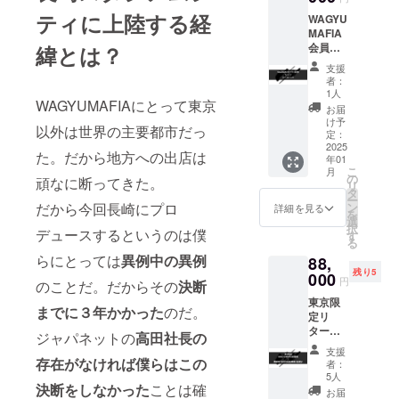
WAG1
店舗、
ティに上陸する経
WAGYU
個お食
初回ご
MAFIA
事券 ※
予約時
会員権
緯とは？
バー
のお食
＋
ガーの
事の際
支援
NAGAS
ご提供
にお渡
者：
AKIオー
は
し致し
1人
WAGYUMAFIAにとって東京
プン記
WAGYU
ます。
お届
念Tシャ
MAFIA
※WAGY
け予
以外は世界の主要都市だっ
ツ
DISTRI
定：
UMAFI
WAGYU
2025
CTのみ
A会員専
た。だから地方への出店は
年01
MAFIA
となり
用
こ
月
全世界
ます。
の
Facebo
頑なに断ってきた。
リ
会員店
※会員権
タ
okグ
ー
舗共通
のお渡
だから今回長崎にプロ
ン
ループ
詳細を見る
を
会員
しはご
選
へのご
択
デュースするというのは僕
権。
本人様
す
招待 ※
る
NAGAS
へのお
有効期
らにとっては
異例中の異例
88,
AKIオー
渡しの
限 2025
残り5
プン記
000
みにな
年12月
円
のことだ。だからその
決断
念Tシャ
りま
末日ま
東京限
ツ1枚お
す。 ※
で ※ご
までに３年かかった
のだ。
定リ
送り ※
会員権
利用い
ターン
会員権
のお渡
ジャパネットの
高田社長の
ただけ
【WAG
のお渡
しは
る日は
支援
YUMAF
しはご
存在がなければ僕らはこの
WAGYU
店舗の
者：
IA会員
本人様
MAFIA
5人
営業日
決断をしなかった
ことは確
権＋照
へのお
店舗、
に準じ
お届