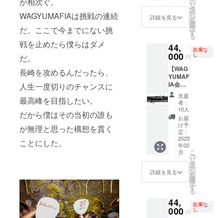
が相次ぐ。
MASHI
の
事の際
末日ま
リ
会員店
NO
タ
にお渡
で ※ご
ー
WAGYUMAFIAは挑戦の連続
舗共通
MASHI
ン
し致し
詳細を見る
利用い
を
会員
のみと
選
ます。
ただけ
択
だ、ここで今までにない挑
権。
なりま
す
※WAGY
る日は
る
ULTRA
す。 ※
UMAFI
店舗の
戦を止めたら僕らはダメ
44,
CHAMP
会員権
A会員専
営業日
在庫な
ON1杯
000
のお渡
し
用
だ。
に準じ
円
お食事
しはご
Facebo
ます。
【WAG
券
本人様
長崎を攻めるんだったら、
okグ
※支援プ
YUMAF
※ULTR
へのお
ループ
ランの
IA会員
人生一度切りのチャンスに
A
渡しの
へのご
譲渡は
権＋
CHAMP
みにな
招待 ※
不可で
支援
最高峰を目指したい。
NAGAS
ONのご
りま
有効期
者：
す。
AKI
提供は
す。 ※
10人
限 2025
だから僕はその当初の誰も
MASHI
長崎
会員権
年12月
お届
NO
MASHI
のお渡
け予
末日ま
が無理と思った構想を貫く
MASHI
NO
定：
しは
で ※ご
お食事
2025
MASHI
WAGYU
ことにした。
利用い
年02
券】
のみと
MAFIA
ただけ
こ
月
WAGYU
なりま
の
店舗、
る日は
リ
MAFIA
す。 ※
タ
初回ご
店舗の
ー
全世界
会員権
ン
予約時
詳細を見る
営業日
を
会員店
のお渡
選
のお食
に準じ
択
舗共通
しはご
す
事の際
ます。
る
会員
本人様
にお渡
※支援プ
44,
権。
へのお
し致し
ランの
在庫な
WAGYU
000
渡しの
し
ます。
譲渡は
円
JIRO1
みにな