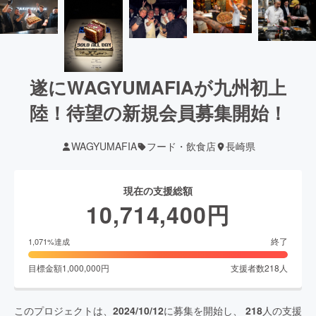
遂にWAGYUMAFIAが九州初上
陸！待望の新規会員募集開始！
WAGYUMAFIA
フード・飲食店
長崎県
現在の支援総額
10,714,400
円
終了
1,071
%達成
目標金額
1,000,000
円
支援者数
218
人
このプロジェクトは、
2024/10/12
に募集を開始し、
218
人の支援