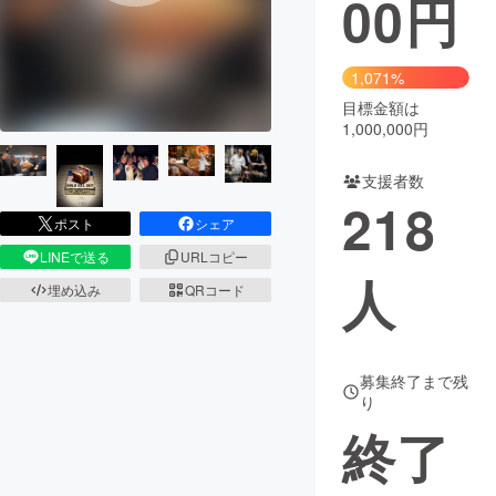
00
円
まちづくり・地域活性化
1,071%
目標金額は
CAMPFIRE for Social Good
CAMPFIRE Creation
1,000,000円
CAMPFIREふるさと納税
machi-ya
コミュニティ
支援者数
218
ポスト
シェア
LINEで送る
URLコピー
人
埋め込み
QRコード
募集終了まで残
り
終了