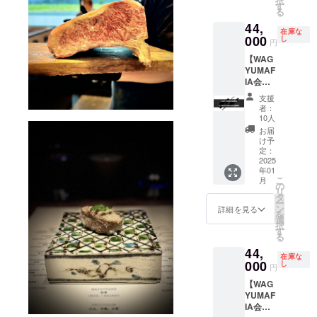
択
舗共通
のお渡
す
招待 ※
る
会員
しは
有効期
44,
権。
WAGYU
限 2025
在庫な
WAGYU
000
MAFIA
し
年12月
円
JIRO1
店舗、
末日ま
【WAG
杯お食
初回ご
で ※ご
YUMAF
事券
予約時
利用い
IA会員
※WAGY
のお食
ただけ
権
UJIRO
事の際
る日は
支援
+ULTR
のご提
にお渡
店舗の
者：
A
供は六
し致し
10人
営業日
CHAMP
本木
ます。
に準じ
お届
ON食事
MASHI
※WAGY
け予
ます。
券】
NO
定：
UMAFI
※支援プ
WAGYU
2025
MASHI
A会員専
ランの
年01
MAFIA
、長崎
用
譲渡は
こ
月
全世界
MASHI
の
Facebo
不可で
リ
会員店
NO
タ
okグ
す。
ー
舗共通
MASHI
ン
ループ
詳細を見る
を
会員
のみと
選
へのご
択
権。
なりま
す
招待 ※
る
ULTRA
す。 ※
有効期
44,
CHAMP
会員権
限 2025
在庫な
ON1杯
000
のお渡
し
年12月
円
お食事
しはご
末日ま
【WAG
券
本人様
で ※ご
YUMAF
※ULTR
へのお
利用い
IA会員
A
渡しの
ただけ