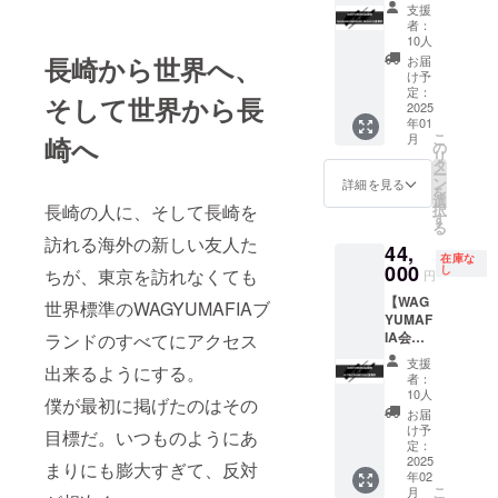
権＋
CHAMP
みにな
る日は
支援
NAGAS
ONのご
りま
店舗の
者：
AKI
提供は
す。 ※
10人
営業日
MASHI
長崎
会員権
長崎から世界へ、
に準じ
お届
NO
MASHI
のお渡
け予
ます。
MASHI
NO
定：
しは
※支援プ
そして世界から長
お食事
2025
MASHI
WAGYU
ランの
年01
券】
のみと
MAFIA
譲渡は
こ
月
崎へ
WAGYU
なりま
の
店舗、
不可で
リ
MAFIA
す。 ※
タ
初回ご
す。
ー
全世界
会員権
ン
予約時
詳細を見る
を
会員店
のお渡
選
のお食
長崎の人に、そして長崎を
択
舗共通
しはご
す
事の際
る
会員
本人様
にお渡
訪れる海外の新しい友人た
44,
権。
へのお
し致し
在庫な
WAGYU
000
渡しの
し
ます。
ちが、東京を訪れなくても
円
JIRO1
みにな
※WAGY
【WAG
杯お食
世界標準のWAGYUMAFIAブ
りま
UMAFI
YUMAF
事券
す。 ※
A会員専
IA会員
ランドのすべてにアクセス
※WAGY
会員権
用
権
UJIRO
のお渡
Facebo
支援
出来るようにする。
+ULTR
のご提
しは
okグ
者：
A
供は六
WAGYU
10人
ループ
僕が最初に掲げたのはその
CHAMP
本木
MAFIA
へのご
お届
ON食事
MASHI
店舗、
け予
招待 ※
目標だ。いつものようにあ
券】
NO
定：
初回ご
有効期
WAGYU
2025
MASHI
予約時
まりにも膨大すぎて、反対
限 2025
年02
MAFIA
、長崎
のお食
年12月
こ
月
全世界