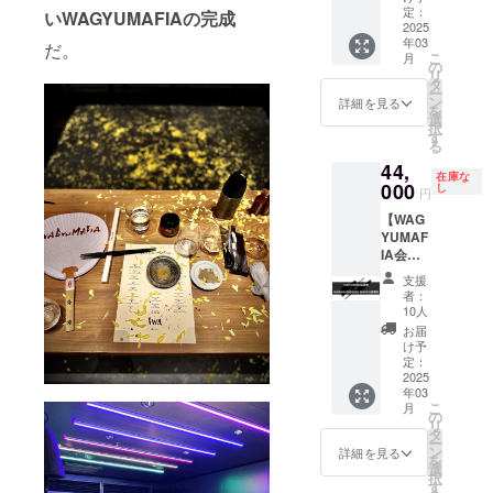
券】
ンドの
定：
しは
いWAGYUMAFIAの完成
で ※ご
WAGYU
2025
ご提供
WAGYU
利用い
年03
MAFIA
だ。
は京都
MAFIA
ただけ
こ
月
全世界
店もし
の
店舗、
る日は
リ
会員店
くは中
タ
初回ご
店舗の
ー
舗共通
目黒店
ン
予約時
詳細を見る
営業日
を
会員
のみと
選
のお食
に準じ
択
権。
なりま
す
事の際
ます。
る
ULTRA
す。 ※
にお渡
※支援プ
44,
CHAMP
会員権
し致し
ランの
在庫な
ON1杯
000
のお渡
し
ます。
譲渡は
円
お食事
しはご
※WAGY
不可で
【WAG
券
本人様
UMAFI
す
YUMAF
※ULTR
へのお
A会員専
IA会員
A
渡しの
用
権＋
CHAMP
みにな
Facebo
支援
NAGAS
ONのご
りま
okグ
者：
AKI
提供は
す。 ※
10人
ループ
MASHI
長崎
会員権
へのご
お届
NO
MASHI
のお渡
け予
招待 ※
MASHI
NO
定：
しは
有効期
お食事
2025
MASHI
WAGYU
限 2025
年03
券】
のみと
MAFIA
年12月
こ
月
WAGYU
なりま
の
店舗、
末日ま
リ
MAFIA
す。 ※
タ
初回ご
で ※ご
ー
全世界
会員権
ン
予約時
詳細を見る
利用い
を
会員店
のお渡
選
のお食
ただけ
択
舗共通
しはご
す
事の際
る日は