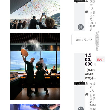
支援
末日ま
バー、
貸切】
者：
で ※ご
赤坂
SUSHI
0人
利用い
ヤッ
MAFIA
お届
ただけ
チャ
を貸し
け予
る日は
バーの
切ろ
定：
店舗の
みとな
う！ ※
2024
年12
営業日
りま
ご利用
こ
月
に準じ
す。
は長崎
の
リ
ます。
※16名様
SUSHI
タ
ー
※支援プ
迄ご利
MAFIA
ン
詳細を見る
を
ランの
用頂け
、赤坂
選
択
譲渡は
ます。
SUSHI
す
る
不可で
※メッ
MAFIA
1,5
す。
セージ
のみと
機能に
なりま
00,
残り1
てご利
す。 ※6
000
円
用の日
名様迄
程を調
ご利用
【NAG
整させ
頂けま
ASAKI
て頂き
す。 ※
WM貸
ます。
メッ
切】
支援
※有効期
セージ
WAGYU
者：
限 2025
機能に
MAFIA
0人
年12月
てご利
のフラ
お届
末日ま
用の日
グシッ
け予
で ※ご
程を調
プコー
定：
利用い
整させ
スを楽
2024
年12
ただけ
て頂き
しめ