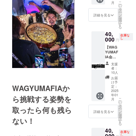
こ
月
る日は
ます。
る"WM"
の
リ
店舗の
※有効期
を貸し
タ
ー
営業日
限 2025
切ろ
ン
詳細を見る
を
に準じ
年12月
う！ ※
選
択
ます。
末日ま
ご利用
す
る
※支援プ
で ※ご
は長崎
40,
ランの
利用い
WM、赤
在庫な
譲渡は
ただけ
坂WMの
000
し
円
不可で
る日は
みとな
【WAG
す。
店舗の
りま
YUMAF
営業日
す。
IA会員
に準じ
※12名様
権
ます。
迄ご利
支援
+ULTR
※支援プ
用頂け
者：
A
ランの
ます。
10人
NICHE
譲渡は
※メッ
お届
著者浜
不可で
セージ
け予
WAGYUMAFIAか
田、堀
す。
機能に
定：
江サイ
2025
てご利
年01
ン入
用の日
ら挑戦する姿勢を
こ
月
り】
程を調
の
リ
WAGYU
整させ
タ
取ったら何も残ら
ー
MAFIA
て頂き
ン
詳細を見る
を
全世界
ます。
選
ない！
択
会員店
※有効期
す
る
舗共通
限 2025
40,
会員
年12月
在庫な
権。
末日ま
し