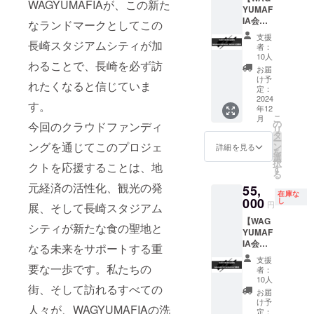
予約時
Facebo
WAGYUMAFIAが、この新た
不可で
YUMAF
※ULTR
のお食
okグ
す
IA会員
A
事の際
なランドマークとしてこの
ループ
権＋
CHAMP
にお渡
へのご
支援
NAGAS
長崎スタジアムシティが加
ONのご
し致し
招待 ※
者：
AKI
提供は
ます。
10人
有効期
わることで、長崎を必ず訪
MASHI
長崎
※WAGY
限 2025
お届
NO
MASHI
UMAFI
け予
年12月
れたくなると信じていま
MASHI
NO
定：
A会員専
末日ま
お食事
2024
MASHI
用
で ※ご
す。
年12
券】
のみと
Facebo
利用い
こ
月
WAGYU
なりま
の
okグ
今回のクラウドファンディ
ただけ
リ
MAFIA
す。 ※
タ
ループ
る日は
ー
全世界
会員権
ングを通じてこのプロジェ
ン
へのご
詳細を見る
店舗の
を
会員店
のお渡
選
招待 ※
営業日
択
クトを応援することは、地
舗共通
しはご
す
有効期
に準じ
る
会員
本人様
限 2025
ます。
元経済の活性化、観光の発
55,
権。
へのお
年12月
※支援プ
在庫な
WAGYU
000
渡しの
し
末日ま
ランの
円
展、そして長崎スタジアム
JIRO1
みにな
で ※ご
譲渡は
【WAG
杯お食
りま
利用い
不可で
シティが新たな食の聖地と
YUMAF
事券
す。 ※
ただけ
す
IA会員
※WAGY
会員権
なる未来をサポートする重
る日は
権
UJIRO
のお渡
店舗の
支援
+NAGA
のご提
要な一歩です。私たちの
しは
営業日
者：
SAKI
供は六
WAGYU
10人
に準じ
街、そして訪れるすべての
SUSHI
本木
MAFIA
ます。
お届
MAFIA
MASHI
店舗、
け予
※支援プ
人々が、WAGYUMAFIAの洗
お食事
NO
定：
初回ご