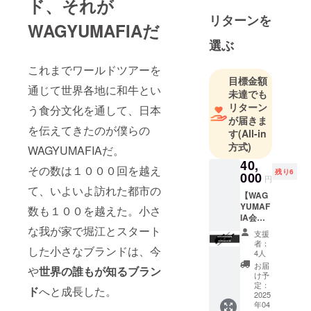
ド、それが
はないテリ
リターンを
WAGYUMAFIAだ
ヤキスト堀
選ぶ
江貴文が
「ニッポン
これまでワールドツアーを
の和牛を世
目標金額
通じて世界各地に和牛とい
界へ！」を
未達でも
コンセプト
リターン
う食分文化を通して、日本
が届きま
に立ち上げ
を伝えてきたのが僕らの
す
(All-in
た和牛ユ
方式)
WAGYUMAFIAだ。
ニット
40,
「WAGYUM
その数は１０００回を越え
残り6
000
円
AFIA（和牛
て、いよいよ訪れた都市の
【WAG
マフィ
YUMAF
数も１００を越えた。小さ
ア）」。
IA会員
先日の品評
権
な我が家で堀江とスタート
支援
+ULTR
会「兵庫県
者：
した小さなブランドは、今
A
4人
畜産共進
NICHE
お届
や
世界の誰もが知るブラン
会」にて、
著者浜
け予
田、堀
定：
昨年の雌牛
ド
へと成長した。
江サイ
2025
部門チャン
年04
ン入