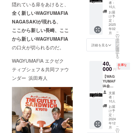
+NAGA
供は赤
りま
有効期
者：
す。
隠れている扉をあけると、
SAKI
坂
す。 ※
10人
限 2025
SUSHI
SUSHI
会員権
全く新しいWAGYUMAFIA
年12月
お届
MAFIA
MAFIA
のお渡
け予
末日ま
お食事
、長崎
定：
NAGASAKIが現れる
。
しは
で ※ご
券】
2025
SUSHI
WAGYU
利用い
年02
ここから新しい長崎、ここ
WAGYU
MAFIA
MAFIA
ただけ
こ
月
MAFIA
のみと
の
店舗、
る日は
リ
から新しいWAGYUMAFIA
全世界
なりま
タ
初回ご
店舗の
ー
会員店
す。 ※
ン
予約時
詳細を見る
営業日
の口火が切られるのだ。
を
舗共通
会員権
選
のお食
に準じ
択
会員
のお渡
す
事の際
ます。
る
権。
しはご
にお渡
※支援プ
WAGYUMAFIA エクゼク
40,
SUSHI
本人様
し致し
ランの
在庫な
MAFIA1
000
へのお
し
ティブシェフ＆共同ファウ
ます。
譲渡は
円
回お食
渡しの
※WAGY
不可で
【WAG
事券
ンダー 浜田寿人
みにな
UMAFI
す
YUMAF
※SUSHI
りま
A会員専
IA会員
MAFIA
す。 ※
用
権
のご提
会員権
Facebo
支援
+ULTR
供は赤
のお渡
okグ
者：
A
坂
しは
10人
ループ
NICHE
SUSHI
WAGYU
へのご
お届
著者浜
MAFIA
MAFIA
け予
招待 ※
田、堀
、長崎
定：
店舗、
有効期
江サイ
2024
SUSHI
初回ご
限 2025
年12
ン入
MAFIA
予約時
年12月
こ
月
り】
のみと
の
のお食
末日ま
リ