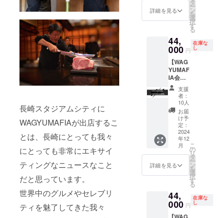
WAGYU
なりま
タ
事の際
で ※ご
ー
MAFIA
す。 ※
ン
にお渡
詳細を見る
利用い
を
全世界
会員権
選
し致し
ただけ
択
会員店
のお渡
す
ます。
る日は
る
舗共通
しはご
※WAGY
店舗の
44,
会員
本人様
UMAFI
営業日
在庫な
権。
000
へのお
し
A会員専
に準じ
円
ULTRA
渡しの
用
ます。
【WAG
NICHE
みにな
Facebo
※支援プ
YUMAF
著者浜
りま
okグ
ランの
IA会員
田サイ
す。 ※
ループ
譲渡は
権
ン入り1
会員権
へのご
不可で
支援
+ULTR
冊 ※会
のお渡
招待 ※
者：
す。
A
員権の
しは
10人
有効期
長崎スタジアムシティに
CHAMP
お渡し
WAGYU
限 2025
お届
ON食事
はご本
MAFIA
け予
年12月
WAGYUMAFIAが出店するこ
券】
人様へ
定：
店舗、
末日ま
WAGYU
2024
のお渡
初回ご
で ※ご
とは、長崎にとっても我々
年12
MAFIA
しのみ
予約時
利用い
こ
月
全世界
になり
の
のお食
にとっても非常にエキサイ
ただけ
リ
会員店
ます。
タ
事の際
る日は
ー
舗共通
ティングなニュースなこと
※会員権
ン
にお渡
詳細を見る
店舗の
を
会員
のお渡
選
し致し
営業日
択
だと思っています。
権。
しは
す
ます。
に準じ
る
ULTRA
WAGYU
※WAGY
ます。
世界中のグルメやセレブリ
44,
CHAMP
MAFIA
UMAFI
※支援プ
在庫な
ON1杯
000
店舗、
し
A会員専
ランの
円
ティを魅了してきた我々
お食事
初回ご
用
譲渡は
【WAG
券