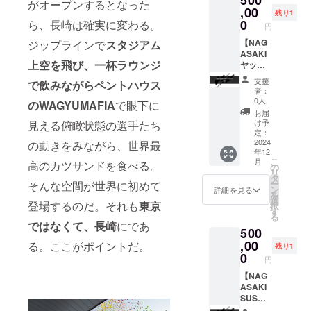
500
がオープンするとなった
程を調
は長崎
,00
残り1
整させ
MASHI
0
ら、長崎は確実に変わる。
円
て頂き
NO
ます。
MASHI
【NAG
ジップラインで
スタジアム
※有効期
、六本
ASAKI
上空を飛び
、
一杯ラウンジ
限 2025
木
ヤッ
年12月
MASHI
チャ
支援
で飲みながらペントハウス
末日ま
NO
バー貸
者：
で ※ご
MASHI
切権
0人
のWAGYUMAFIA
で眼下に
利用い
のみと
利】
お届
ただけ
なりま
WAGYU
け予
見える俯瞰状態の選手たち
る日は
す。 ※8
MAFIA
定：
店舗の
名様迄
の日本
2024
の動きをみながら、世界最
年12
営業日
ご利用
酒
こ
月
高のカツサンドを食べる。
に準じ
頂けま
バー"ヤ
の
リ
ます。
す。 ※
ッチャ
タ
ー
そんな空間が世界に初めて
※支援プ
メッ
バー"を
ン
詳細を見る
を
ランの
セージ
貸し
選
登場するのだ。それも
東京
択
譲渡は
機能に
切って
す
る
不可で
てご利
みんな
ではなくて、長崎
にであ
500
す。
用の日
で日本
程を調
酒を楽
,00
る。ここがポイントだ。
残り1
整させ
しも
0
円
て頂き
う！ ※
ます。
ご利用
【NAG
※有効期
は長崎
ASAKI
限 2025
ヤッ
SUSHI
年12月
チャ
MAFIA