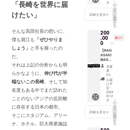
「長崎を世界に届
こ
月
販組合
お名前
に反す
IAで貸
の
リ
を指定
るなど
し切っ
タ
ー
けたい」
してく
当社が
てみん
ン
詳細を見る
を
ださい
相応し
なで和
選
択
くない
牛を楽
す
る
と判断
しも
そんな高田社長の想いに、
200
した場
う！ ※
合は、
ご利用
,00
残り1
僕も堀江も
「ぜひやりま
名入れ
は長崎
0
円
をお断
YAKINI
しょう」
と手を握ったの
りする
KUMAF
【NAG
場合も
IA、赤
ASAKI
だ。
ござい
坂
MASHI
それは上記の分析からも明
ます。
YAKINI
NO
支援
予めご
KUMAF
MASHI
者：
らかなように、
伸び代が半
了承く
IAのみ
貸切】
0人
ださ
となり
WAGYU
お届
端ないこの長崎
、そして知
い。 ※
ます。
MAFIA
け予
備考欄
※28名様
のラー
定：
名度もある中でまだ訪れた
にて記
迄ご利
メン
2024
年12
載する
用いた
屋！
ことのないアジアの近距離
こ
月
お名前
だけま
ラーメ
の
リ
に存在する日本の都市。
を指定
す。 ※
ンコー
タ
ー
してく
メッ
スをみ
ン
詳細を見る
を
そこにスタジアム、アリー
ださい
セージ
んなで
選
択
機能に
楽しも
す
ナ、ホテル、巨大商業施設
る
てご利
う！ ※
用の日
ご利用