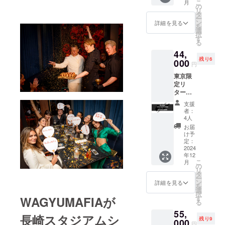
こ
月
り】
ピオン牛落
の
リ
WAGYU
タ
札に続き、
ー
MAFIA
ン
詳細を見る
を
今年は遂に
全世界
選
択
会員店
す
雄牛グラン
る
舗共通
プリ名誉賞
44,
会員
残り6
の落札を成
権。
000
円
ULTRA
し遂げまし
東京限
NICHE
た！
定リ
著者浜
ター
田、堀
ン！
江サイ
支援
【WAG
ン入り1
者：
YUMAF
冊 ※会
4人
IA会員
員権の
お届
権＋BIG
お渡し
け予
WAGお
はご本
定：
食事
2024
人様へ
年12
券】
のお渡
こ
月
WAGYU
しのみ
の
リ
MAFIA
になり
タ
ー
全世界
ます。
ン
詳細を見る
を
会員店
※会員権
選
択
舗共通
のお渡
WAGYUMAFIAが
す
る
会員
しは
55,
権。
WAGYU
長崎スタジアムシ
残り9
BIG
000
MAFIA
円