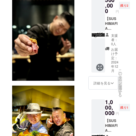
500
※20歳未
できる
,00
残り2
満の者
権利で
0
円
による
す。 ※
飲酒は
名入れ
【SUS
法令で
は長崎
HIMAFI
禁止さ
SUSHI
A
れてい
MAFIA
NAGAS
支援
ます。
内とな
AKI ス
者：
20歳未
りま
ポン
0人
満の方
す。 ※
サー札
お届
はこの
会社名
特注
け予
リター
や個人
中】 立
定：
ンを選
名など
ち食い
2024
年12
択でき
でも公
町寿
こ
月
ませ
約秩序
司’SUS
の
リ
ん。 販
に反す
HIMAFI
タ
ー
売場の
るなど
A’ 長崎
ン
詳細を見る
を
名称及
当社が
店のネ
選
択
び所在
相応し
タ札に
す
る
地
くない
名入れ
1,0
WAGYU
と判断
できる
MAFIA
した場
権利で
00,
残り1
JAPAN
合は、
す。 ※
000
円
株式会
名入れ
名入れ
社
をお断
は長崎
【SUS
WAGYU
りする
SUSHI
HIMAFI
MAFIA
場合も
MAFIA
A
DISTRI
ござい
内とな
NAGAS