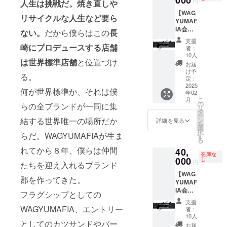
000
円
人生は挑戦だ。焼き直しや
ULTRA
で ※ご
【WAG
NICHE
利用い
リサイクルな人生など要ら
YUMAF
著者浜
ただけ
IA会員
田、堀
る日は
ない。
だから僕らはこの
長
権
江サイ
店舗の
支援
+ULTR
崎にプロデュースする店舗
ン入り1
営業日
者：
A
冊 ※会
に準じ
10人
は世界標準店舗
と位置づけ
NICHE
員権の
ます。
お届
著者浜
お渡し
※支援プ
け予
る。
田、堀
はご本
定：
ランの
江サイ
2025
人様へ
譲渡は
何が世界標準か、それは僕
年02
ン入
のお渡
不可で
こ
月
り】
しのみ
の
す。
らの全ブランドが一同に集
リ
WAGYU
になり
タ
ー
MAFIA
ます。
結する世界唯一の場所だか
ン
詳細を見る
を
全世界
※会員権
選
択
らだ。WAGYUMAFIAが生ま
会員店
のお渡
す
る
舗共通
しは
れてから８年、僕らは仲間
40,
会員
WAGYU
在庫な
権。
000
MAFIA
し
円
たちを迎え入れるブランド
ULTRA
店舗、
【WAG
NICHE
初回ご
郡を作ってきた。
YUMAF
著者浜
予約時
IA会員
田、堀
のお食
フラグシップとしての
権
江サイ
事の際
支援
+ULTR
ン入り1
WAGYUMAFIA、エントリー
にお渡
者：
A
冊 ※会
し致し
10人
としてのカツサンドやバー
NICHE
員権の
ます。
お届