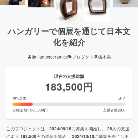
ハンガリーで個展を通じて日本文
化を紹介
timilantosceramics
プロダクト
栃木県
現在の支援総額
183,500
円
終了
18
%達成
目標金額
1,000,000
円
支援者数
28
人
このプロジェクトは、
2024/09/15
に募集を開始し、
28
人の支援
により
183,500
円の資金を集め、
2024/10/10
に募集を終了しま