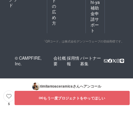
ト
hi-ya
ド
の
補助
広
金申
め
請サ
方
ポー
ト
「QRコード」は株式会社デンソーウェーブの登録商標です。
© CAMPFIRE,
会社概
採用情
パートナー
Inc.
要
報
募集
timilantosceramics
さんへアンコール
もう一度プロジェクトをやってほしい
5