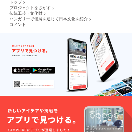
はサン
トップ
>
it was quite
Septem
who
プルで
プロジェクトをさがす
>
ber.
challenging
support
す。 *お
伝統工芸・文化財
>
With
ed me.
地蔵さ
for me to
my
ハンガリーで個展を通じて日本文化を紹介
>
Since
んは手
complete my
Ojizo
the
コメント
作りの
San I
OjizoSa
goal: dig and
ため、
would
n is
色や形
process my
like to
hand
に違い
own clay and
bring
shaped,
があり
warm
every
ます。
fire in wood
atmosp
piece is
*The
kiln, by using
here
unique.
photos
and
the glazes I
It will be
are
blessin
a
sample.
make myself
g to
surpris
*Since
from local
everyo
e what
the
ne’s
the
ingredients
OjizoSa
place
support
n is
(rice husk,
who
ers
hand
rice stam).
support
receive
shaped,
ed me.
. *写真
there
In my style I
Since
はサン
will be
mix old
the
プルで
differen
OjizoSa
traditional
す。 *お
ces in
n is
地蔵さ
colors
forms with
hand
んは手
and
my own
shaped,
作りの
shapes.
every
ため、