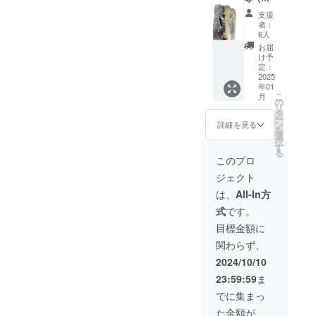
地蔵さ
graduated
15cm）
表作の
んは手
支援
＋ポス
一つで
as a
作りの
者：
トカー
ある手
ため、
6人
porcelain
ド1枚
びねり
全く同
お届
designer in
支援し
のお地
じもの
け予
てくだ
蔵さん
定：
はあり
2011. In
さる皆
2025
です。9
ませ
2013 I won
年01
様に、
月に薪
ん。ど
こ
月
ささや
the Moholy-
窯で焼
の
んなお
リ
かな感
く予定
タ
地蔵さ
Nagy Design
ー
謝の気
で、皆
ン
んが届
詳細を見る
を
Scholarship
持ちを
様に温
選
くか
択
お届け
かく幸
for one Year
す
は、受
る
したい
せな気
け取っ
このプロ
to design
と思っ
持ちを
てから
ジェクト
porcelain
ていま
もたら
のお楽
す。そ
すこと
しみで
products to
は、
All-In方
れは、
を願っ
す。 1
grow herbs
式
です。
私の代
ていま
OjizoSa
表作の
indoor. I
す。お
n
目標金額に
一つで
地蔵さ
(approx
studied from
関わらず、
ある手
んは手
. 10cm)
2013-
びねり
作りの
+ 1
2024/10/10
のお地
ため、
2016 at the
postcar
23:59:59
ま
蔵さん
全く同
d
Doctoral
です。9
じもの
Everyb
でに集まっ
School of
月に薪
はあり
ody
た金額が
窯で焼
ませ