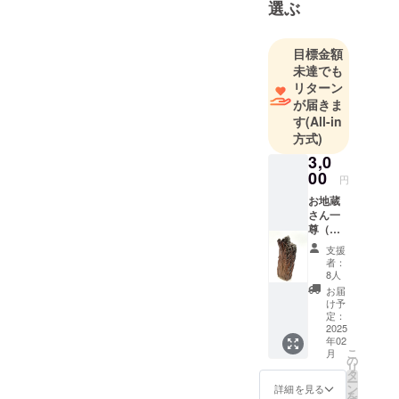
や人々をつ
選ぶ
なぐ架け橋
になれるよ
目標金額
う活動して
未達でも
います。
リターン
ぜひプロ
が届きま
す
(All-in
ジェクトの
方式)
ご支援をよ
3,0
ろしくお願
00
いいたしま
円
す！
お地蔵
さん一
尊（約
I was born in
10cm）
支援
＋ポス
Hungary. My
者：
トカー
8人
Life is
ド1枚
お届
connected to
支援し
け予
てくだ
定：
arts and
さる皆
2025
touching clay
年02
様に、
こ
月
from my
ささや
の
リ
かな感
タ
childhood.
ー
謝の気
ン
詳細を見る
I grew up on
を