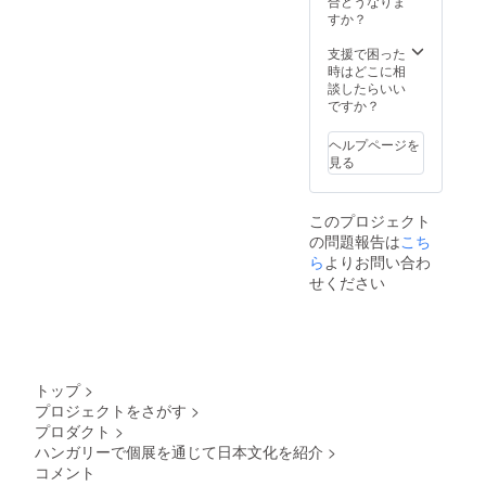
合どうなりま
here
しみで
shaped
Hungary at
すか？
and
す。 1
Ojizo
blessin
International
OjizoSa
san,
支援で困った
g to
Ceramic
n
which
時はどこに相
everyo
(approx
I’m
談したらいい
ne’s
Studio
. 15cm)
going to
ですか？
place
,Kecskemet,
+ 1
fire in
who
postcar
Hungary- I
my
support
ヘルプページを
d
wood
ed me.
started my
見る
Everyb
kiln in
Since
studies in
ody
Septem
the
who’s
ber.
Mashiko on
OjizoSa
このプロジェクト
going to
With
n is
2015.
の問題報告は
support
こち
my
hand
I felt in love
me I’m
Ojizo
ら
よりお問い合わ
shaped,
going to
San I
every
with the
せください
send a
would
piece is
environment
hand
like to
unique.
shaped
and pure
bring
It will be
Ojizo
warm
a
clay of
san,
atmosp
surpris
Mashiko. As
which
here
e what
トップ
>
I’m
and
I used to
the
プロジェクトをさがす
>
going to
blessin
support
work with
プロダクト
>
fire in
g to
ers
porcelain
my
ハンガリーで個展を通じて日本文化を紹介
>
everyo
receive
wood
ne’s
. *写真
mainly,
コメント
kiln in
place