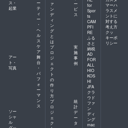
ス・
ー
ァ
ー
マーハ
for
起業
テ
ン
ビ
ラスメ
Spor
ィ
デ
ス
ントに
ts
ー
ィ
対する
CAM
・
ン
考え方
PFI
ヘ
グ
クッ
RE
ル
と
キーポ
ふる
ス
は
リシー
さと
ケ
プ
実
納税
ア
ロ
施
AD
アー
舞
ジ
事
FOR
ト・
台
ェ
例
ALL
写真
・
ク
HIO
パ
ト
KOS
フ
の
HI
ォ
作
JFA
ー
り
クラ
マ
方
ウド
ン
プ
統
ファ
ス
ロ
計
ン
ソー
ジ
デ
ディ
シャ
ェ
ー
ング
ル
ク
タ
mac
グッ