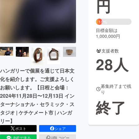
円
まちづくり・地域活性化
18%
目標金額は
CAMPFIRE for Social Good
CAMPFIRE Creation
1,000,000円
CAMPFIREふるさと納税
machi-ya
コミュニティ
支援者数
28
人
ハンガリーで個展を通じて日本文
化を紹介します。ご支援よろしく
募集終了まで残
お願いします。【日程と会場：
り
2024年11月28日〜12月13日 イン
終了
ターナショナル・セラミック・ス
タジオ | ケチケメート市 | ハンガ
リー】
ポスト
シェア
LINEで送る
URLコピー