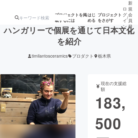
新
ロ
規
グ
会
プロジェクトを掲
はじ
プロジェクト
/
載するには
める
をさがす
イ
員
ン
登
ハンガリーで個展を通じて日本文化
録
を紹介
人気のプロ
注目のリ
注目の新着プロ
募集終了が近いプ
もうすぐ公開
timilantosceramics
プロダクト
栃木県
ジェクト
ターン
ジェクト
ロジェクト
されます
アート・写真
音楽
現在の支援総
額
183,
テクノロジー・ガジェット
ゲーム・サ
500
映像・映画
書籍・雑誌
ビジネス・起業
チャレンジ