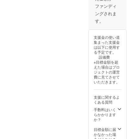
who’s
University of
く予定
ん。ど
going to
ファンディ
Pecs in
で、皆
んなお
support
ングされま
様に温
Hungary.
地蔵さ
me I’m
かく幸
んが届
going to
す。
In my las
せな気
くか
send a
year I
持ちを
は、受
hand
もたら
け取っ
applied with
shaped
支援金の使い道
すこと
てから
Ojizo
a woodfire
集まった支援金
を願っ
のお楽
san,
は以下に使用す
projekt for a
ていま
しみで
which
る予定です。
す。お
す。 1
I’m
one Year
設備費
地蔵さ
OjizoSa
going to
scholarship
※目標金額を超
んは手
n
fire in
えた場合はプロ
作りの
at Kanbe
(approx
my
ジェクトの運営
ため、
. 10-
wood
Zaidan in
費に充てさせて
全く同
13cm)
kiln in
いただきます。
Japan. I
じもの
+ 1
Septem
はあり
postcar
won the
ber.
ませ
d
With
scholarship
支援に関するよ
ん。ど
Everyb
my
くある質問
and by the
んなお
ody
Ojizo
地蔵さ
who’s
手数料はいく
San I
recommend
んが届
going to
らかかります
would
ation of
くか
support
か？
like to
は、受
Masakazu
me I’m
bring
け取っ
going to
目標金額に届
warm
Kusakabe –
てから
send a
かなかった場
atmosp
who I met in
のお楽
hand