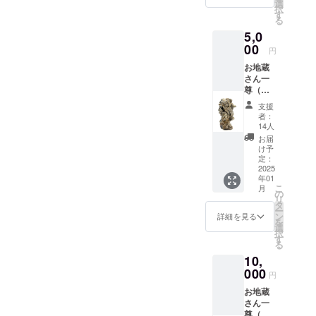
持ちを
選
択
お届け
the riverside,
す
る
したい
and for me it
5,0
と思っ
was very
ていま
00
円
す。そ
natural to
お地蔵
れは、
touch clay
さん一
私の代
尊（約
and sand
表作の
10-
一つで
from my
支援
13cm）
ある手
者：
early ages. I
＋ポス
びねり
14人
トカー
のお地
started to
お届
ド1枚
蔵さん
け予
study
支援し
です。9
定：
ceramics in
てくだ
2025
月に薪
年01
さる皆
窯で焼
art high
こ
月
様に、
く予定
の
school, after
リ
ささや
で、皆
タ
ー
かな感
I applied to
様に温
ン
詳細を見る
を
謝の気
かく幸
選
Moholy-
択
持ちを
せな気
す
る
Nagy
お届け
持ちを
10,
したい
もたら
University of
と思っ
000
すこと
円
Art and
ていま
を願っ
お地蔵
Design
す。そ
ていま
さん一
れは、
す。お
where I
尊（約
私の代