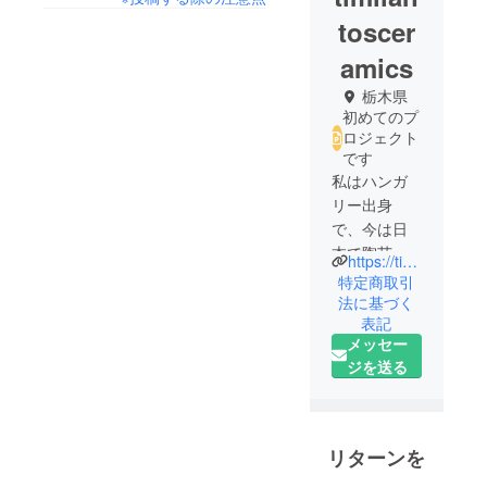
toscer
amics
栃木県
初めてのプ
ロジェクト
です
私はハンガ
リー出身
で、今は日
本で陶芸家
https://timilantosceramics.com/
をしていま
特定商取引
す。私は幼
法に基づく
表記
い頃から芸
メッセー
術や粘土に
ジを送る
触れてきた
人生でし
た。
日本とハン
リターンを
ガリーの国