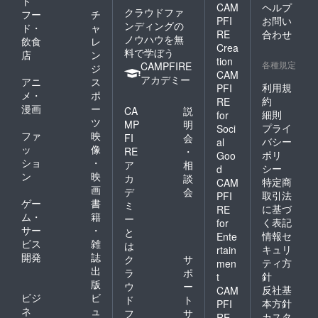
ト
CAM
ヘルプ
OjizoSa
クラウドファ
フー
チ
PFI
お問い
n is
ンディングの
ド・
ャ
hand
RE
合わせ
ノウハウを無
飲食
レ
shaped,
Crea
料で学ぼう
店
ン
there
tion
各種規定
CAMPFIRE
will be
ジ
CAM
differen
アカデミー
アニ
ス
利用規
PFI
ces in
メ・
ポ
colors
約
RE
漫画
ー
CA
説
and
細則
for
ツ
shapes.
MP
明
プライ
Soci
ファ
映
FI
会
バシー
al
ッ
像
RE
・
ポリ
Goo
ショ
・
ア
相
シー
d
ン
映
カ
談
特定商
CAM
画
デ
会
取引法
PFI
ゲー
書
ミ
に基づ
RE
ム・
籍
ー
く表記
for
サー
・
と
情報セ
Ente
ビス
雑
は
キュリ
rtain
開発
誌
ク
サ
ティ方
men
出
ラ
ポ
針
t
版
ウ
ー
反社基
CAM
ビジ
ビ
ド
ト
本方針
PFI
ネ
ュ
フ
サ
カスタ
RE