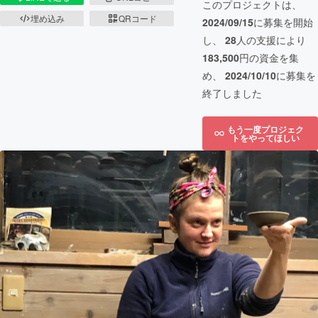
このプロジェクトは、
埋め込み
QRコード
2024/09/15
に募集を開始
し、
28
人の支援により
183,500
円の資金を集
め、
2024/10/10
に募集を
終了しました
もう一度プロジェク
トをやってほしい