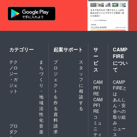
shapes
piece is
色や形
intuitively.
unique.
に違い
For me the
It will be
があり
a
ます。
clay I’m
surpris
*The
working
e what
photos
the
with is a
are
support
sample.
partner, by
ers
*Since
following it’s
receive
the
カテゴリー
起案サポート
サ
CAMP
. *写真
OjizoSa
carachter
ー
FIRE
はサン
n is
and nature I
テク
ま
プ
ス
ビ
につい
プルで
hand
compose the
ノロ
ち
ロ
タ
す。 *お
shaped,
ス
て
地蔵さ
there
ジー
づ
ジ
ッ
shapes
んは手
will be
・ガ
く
ェ
フ
(functional or
CAM
CAMP
作りの
differen
ジェ
り
ク
に
ため、
abstract),
PFI
FIREと
ces in
ット
・
ト
相
色や形
colors
RE
は
and use the
地
を
談
に違い
and
CAM
あんし
glazes on
があり
域
作
す
shapes.
PFI
ん・安
ます。
them.
活
る
る
RE
全への
*The
性
資
photos
コ
取り組
化
料
are
ミュ
み
プロ
音
請
sample.
ニ
ニュー
*Since
ダク
楽
求
ティ
ス
the