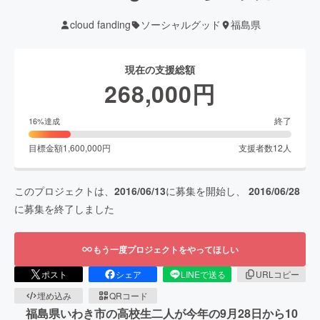
cloud fanding
ソーシャルグッド
福島県
現在の支援総額
268,000
円
終了
16
%達成
目標金額
1,600,000
円
支援者数
12
人
このプロジェクトは、
2016/06/13
に募集を開始し、
2016/06/28
に募集を終了しました
もう一度プロジェクトをやってほしい
ポスト
シェア
LINEで送る
URLコピー
埋め込み
QRコード
福島県いわき市の高校生二人が今年の9月28日から10