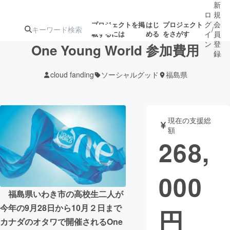
新
ロ
規
グ
会
プロジェクトを掲
はじ
プロジェクト
/
載するには
める
をさがす
イ
員
ン
登
One Young World 参加費用
録
cloud fanding
ソーシャルグッド
福島県
人気のプロ
注目のリ
注目の新着プロ
募集終了が近いプ
もうすぐ公開
ジェクト
ターン
ジェクト
ロジェクト
されます
現在の支援総
額
アート・写真
音楽
268,
テクノロジー・ガジェット
ゲーム・サ
000
映像・映画
書籍・雑誌
福島県いわき市の高校生二人が
今年の9月28日から10月２日まで
円
カナダのオタワで開催されるOne
ビジネス・起業
チャレンジ