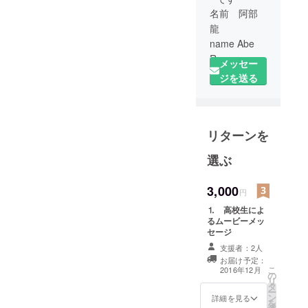
名前 阿部
龍
name Abe
Ryu
メッセー
学校 福島
ジを送る
県立磐城高
等学校
school
リターンを
Fukushima
Iwaki high
選ぶ
school
夢 政治
3,000
円
家になり人
の笑顔を増
⒈ 高校生によ
るムービーメッ
やすこと、
セージ
笑って暮ら
支援者：2人
せるまちを
お届け予定：
創ること
こ
2016年12月
の
リ
Dream To
タ
ー
ン
詳細を見る
become
を