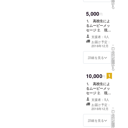
選
択
politician and
す
る
make people
5,000
円
smile
⒈ 高校生によ
趣味 読
るムービーメッ
書
セージ ⒉ 現地
hobby
での写真
支援者：0人
reading
お届け予定：
こ
2016年12月
books
の
リ
タ
ー
ン
詳細を見る
を
選
択
名前 鈴
す
る
木 ひとみ
10,000
円
Name is
⒈ 高校生によ
Hitomi
るムービーメッ
Suzuki
セージ ⒉ 現地
学校名 福
での写真 ⒊
支援者：5人
One Young
島県立磐城
お届け予定：
Worldの参加報
こ
2016年12月
桜が丘高等
の
告書
リ
タ
学校
ー
ン
詳細を見る
School
を
選
択