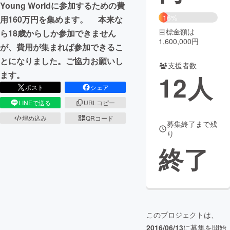
Young Worldに参加するための費
16%
用160万円を集めます。 本来な
まちづくり・地域活性化
目標金額は
ら18歳からしか参加できません
1,600,000円
が、費用が集まれば参加できるこ
CAMPFIRE for Social Good
CAMPFIRE Creation
とになりました。ご協力お願いし
支援者数
CAMPFIREふるさと納税
machi-ya
コミュニティ
ます。
12
人
ポスト
シェア
LINEで送る
URLコピー
埋め込み
QRコード
募集終了まで残
り
終了
このプロジェクトは、
2016/06/13
に募集を開始