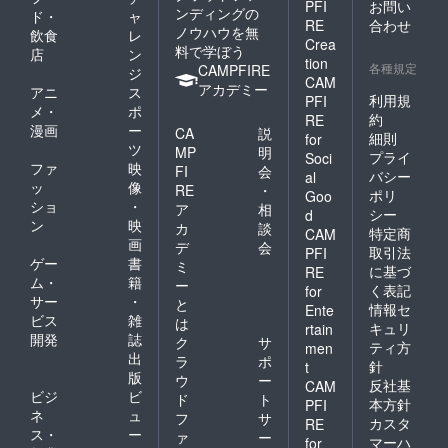
PFI
お問い
ンディングの
ド・
ャ
RE
合わせ
ノウハウを無
飲食
レ
Crea
料で学ぼう
店
ン
tion
各種規定
CAMPFIRE
ジ
CAM
アカデミー
アニ
ス
利用規
PFI
メ・
ポ
約
RE
漫画
ー
CA
説
細則
for
ツ
MP
明
プライ
Soci
ファ
映
FI
会
バシー
al
ッ
像
RE
・
ポリ
Goo
ショ
・
ア
相
シー
d
ン
映
カ
談
特定商
CAM
画
デ
会
取引法
PFI
ゲー
書
ミ
に基づ
RE
ム・
籍
ー
く表記
for
サー
・
と
情報セ
Ente
ビス
雑
は
キュリ
rtain
開発
誌
ク
サ
ティ方
men
出
ラ
ポ
針
t
版
ウ
ー
反社基
CAM
ビジ
ビ
ド
ト
本方針
PFI
ネ
ュ
フ
サ
カスタ
RE
ス・
ー
ァ
ー
マーハ
for