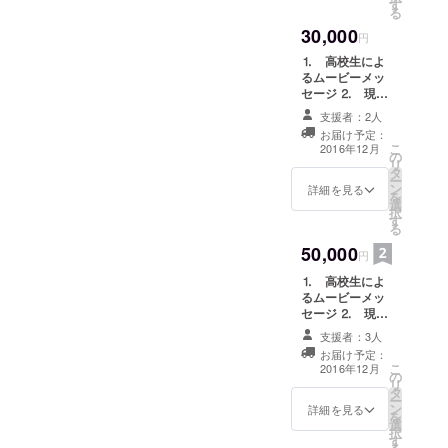
Fukushima
す
る
Iwaki
30,000
円
Sakuragaok
⒈ 高校生によ
a high
るムービーメッ
school
セージ ⒉ 現地
での写真 ⒊
夢 報道
支援者：2人
One Young
キャスター
お届け予定：
Worldの参加報
こ
2016年12月
になること
の
告書 ⒋ 報告書
リ
タ
上にお名前を記
Dream To
ー
ン
載
詳細を見る
を
become a
選
択
す
news caster
る
is my dream.
50,000
円
趣味 テレ
⒈ 高校生によ
ビを見るこ
るムービーメッ
と、歌を歌
セージ ⒉ 現地
での写真 ⒊
うこと
支援者：3人
One Young
May hobby
お届け予定：
Worldの参加報
こ
2016年12月
is watching
の
告書 ⒋ 報告書
リ
タ
上にお名前を記
TV and
ー
ン
載 ⒌ SMS上に
詳細を見る
を
singing
選
お名前記載
択
す
song.