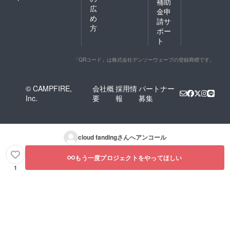
補助
広
金申
め
請サ
方
ポー
ト
「QRコード」は株式会社デンソーウェーブの登録商標です。
© CAMPFIRE,
会社概
採用情
パートナー
Inc.
要
報
募集
cloud fanding
さんへアンコール
もう一度プロジェクトをやってほしい
1