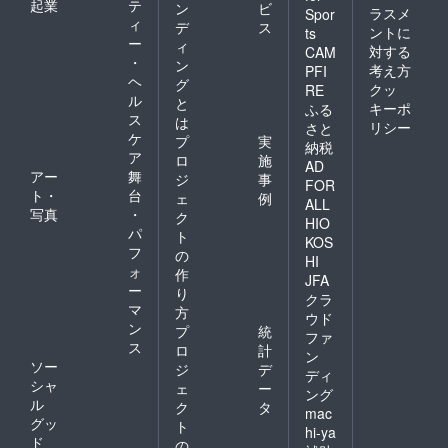
起業
テ
ン
ビ
ラスメ
Spor
ィ
デ
ス
ントに
ts
ー
ィ
対する
CAM
・
ン
考え方
PFI
ヘ
グ
クッ
RE
ル
と
キーポ
ふる
ス
は
リシー
さと
ケ
プ
実
納税
ア
ロ
施
AD
アー
舞
ジ
事
FOR
ト・
台
ェ
例
ALL
写真
・
ク
HIO
パ
ト
KOS
フ
の
HI
ォ
作
JFA
ー
り
クラ
マ
方
ウド
ン
プ
統
ファ
ス
ロ
計
ン
ソー
ジ
デ
ディ
シャ
ェ
ー
ング
ル
ク
タ
mac
グッ
ト
hi-ya
ド
の