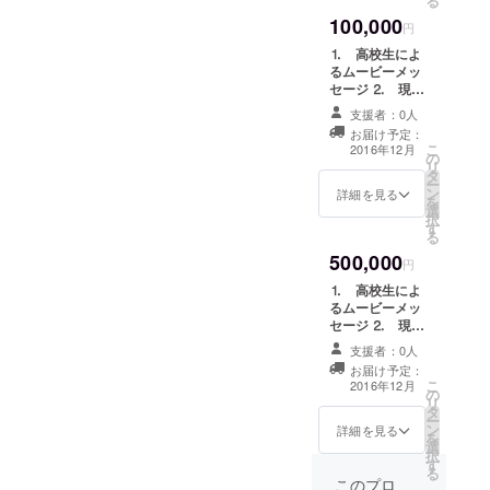
る
これから、
100,000
円
私が、世界
⒈ 高校生によ
最大フォー
るムービーメッ
セージ ⒉ 現地
ラム、One
での写真 ⒊
Young World
支援者：0人
One Young
お届け予定：
に参加を希
Worldの参加報
こ
2016年12月
の
告書 ⒋ 報告書
望するまで
リ
タ
上にお名前を記
ー
の経緯を、
ン
載 ⒌ SMS上に
詳細を見る
を
将来の夢と
選
お名前記載 ⒍
択
す
イベントご招
伴に話して
る
待
いきます。
500,000
円
⒈ 高校生によ
るムービーメッ
セージ ⒉ 現地
での写真 ⒊
支援者：0人
One Young
お届け予定：
Worldの参加報
こ
2016年12月
の
告書 ⒋ 報告書
リ
タ
上にお名前を記
ー
ン
載 ⒌ SMS上に
詳細を見る
を
選
お名前記載 ⒍
択
す
イベントご招
る
待 ⒎ 特別報
このプロ