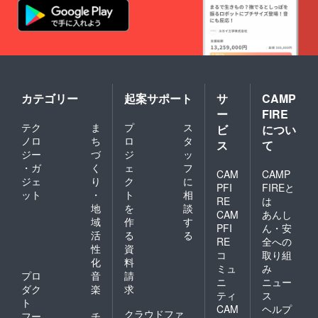
カテゴリー
起案サポート
サ
CAMP
ー
FIRE
テク
ま
プ
ス
ビ
につい
ノロ
ち
ロ
タ
ス
て
ジー
づ
ジ
ッ
・ガ
く
ェ
フ
CAM
CAMP
ジェ
り
ク
に
PFI
FIREと
ット
・
ト
相
RE
は
地
を
談
CAM
あんし
域
作
す
PFI
ん・安
活
る
る
RE
全への
性
資
コ
取り組
化
料
ミュ
み
プロ
音
請
ニ
ニュー
ダク
楽
求
ティ
ス
ト
CAM
ヘルプ
クラウドファ
フー
チ