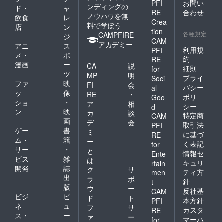
PFI
お問い
ンディングの
ド・
ャ
RE
合わせ
ノウハウを無
飲食
レ
Crea
料で学ぼう
店
ン
tion
各種規定
CAMPFIRE
ジ
CAM
アカデミー
アニ
ス
利用規
PFI
メ・
ポ
約
RE
漫画
ー
CA
説
細則
for
ツ
MP
明
プライ
Soci
ファ
映
FI
会
バシー
al
ッ
像
RE
・
ポリ
Goo
ショ
・
ア
相
シー
d
ン
映
カ
談
特定商
CAM
画
デ
会
取引法
PFI
ゲー
書
ミ
に基づ
RE
ム・
籍
ー
く表記
for
サー
・
と
情報セ
Ente
ビス
雑
は
キュリ
rtain
開発
誌
ク
サ
ティ方
men
出
ラ
ポ
針
t
版
ウ
ー
反社基
CAM
ビジ
ビ
ド
ト
本方針
PFI
ネ
ュ
フ
サ
カスタ
RE
ス・
ー
ァ
ー
マーハ
for