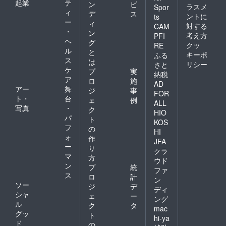
起業
テ
ン
ビ
ラスメ
Spor
ィ
デ
ス
ントに
ts
ー
ィ
対する
CAM
・
ン
考え方
PFI
ヘ
グ
クッ
RE
ル
と
キーポ
ふる
ス
は
リシー
さと
ケ
プ
実
納税
ア
ロ
施
AD
アー
舞
ジ
事
FOR
ト・
台
ェ
例
ALL
写真
・
ク
HIO
パ
ト
KOS
フ
の
HI
ォ
作
JFA
ー
り
クラ
マ
方
ウド
ン
プ
統
ファ
ス
ロ
計
ン
ソー
ジ
デ
ディ
シャ
ェ
ー
ング
ル
ク
タ
mac
グッ
ト
hi-ya
ド
の