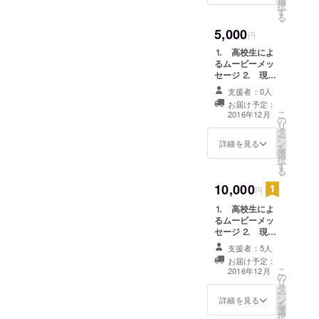
選
択
politician and
す
る
make people
5,000
円
smile
⒈ 高校生によ
趣味 読
るムービーメッ
書
セージ ⒉ 現地
hobby
での写真
支援者：0人
reading
お届け予定：
こ
2016年12月
books
の
リ
タ
ー
ン
詳細を見る
を
選
択
名前 鈴
す
る
木 ひとみ
10,000
円
Name is
⒈ 高校生によ
Hitomi
るムービーメッ
Suzuki
セージ ⒉ 現地
学校名 福
での写真 ⒊
支援者：5人
One Young
島県立磐城
お届け予定：
Worldの参加報
こ
2016年12月
桜が丘高等
の
告書
リ
タ
学校
ー
ン
詳細を見る
School
を
選
択