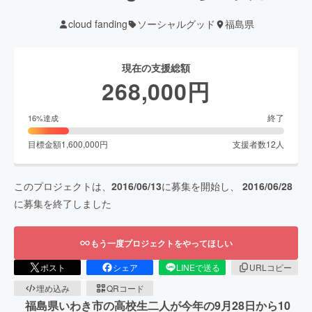
cloud fanding
ソーシャルグッド
福島県
現在の支援総額
268,000
円
終了
16
%達成
目標金額
1,600,000
円
支援者数
12
人
このプロジェクトは、
2016/06/13
に募集を開始し、
2016/06/28
に募集を終了しました
もう一度プロジェクトをやってほしい
ポスト
シェア
LINEで送る
URLコピー
埋め込み
QRコード
福島県いわき市の高校生二人が今年の9月28日から10