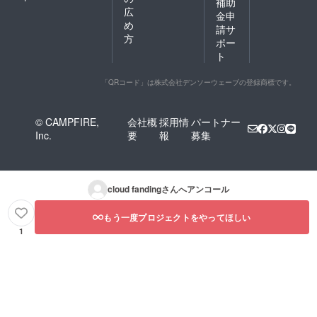
補助
広
金申
め
請サ
方
ポー
ト
「QRコード」は株式会社デンソーウェーブの登録商標です。
© CAMPFIRE,
会社概
採用情
パートナー
Inc.
要
報
募集
cloud fanding
さんへアンコール
もう一度プロジェクトをやってほしい
1