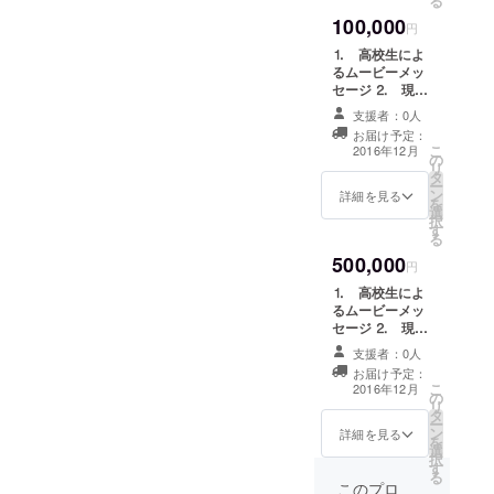
る
これから、
100,000
円
私が、世界
⒈ 高校生によ
最大フォー
るムービーメッ
セージ ⒉ 現地
ラム、One
での写真 ⒊
Young World
支援者：0人
One Young
お届け予定：
に参加を希
Worldの参加報
こ
2016年12月
の
告書 ⒋ 報告書
望するまで
リ
タ
上にお名前を記
ー
の経緯を、
ン
載 ⒌ SMS上に
詳細を見る
を
将来の夢と
選
お名前記載 ⒍
択
す
イベントご招
伴に話して
る
待
いきます。
500,000
円
⒈ 高校生によ
るムービーメッ
セージ ⒉ 現地
での写真 ⒊
支援者：0人
One Young
お届け予定：
Worldの参加報
こ
2016年12月
の
告書 ⒋ 報告書
リ
タ
上にお名前を記
ー
ン
載 ⒌ SMS上に
詳細を見る
を
選
お名前記載 ⒍
択
す
イベントご招
る
待 ⒎ 特別報
このプロ