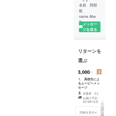
名前 阿部
龍
name Abe
Ryu
メッセー
学校 福島
ジを送る
県立磐城高
等学校
school
リターンを
Fukushima
Iwaki high
選ぶ
school
夢 政治
3,000
円
家になり人
の笑顔を増
⒈ 高校生によ
るムービーメッ
やすこと、
セージ
笑って暮ら
支援者：2人
せるまちを
お届け予定：
創ること
こ
2016年12月
の
リ
Dream To
タ
ー
ン
詳細を見る
become
を