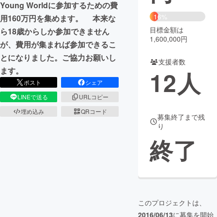
Young Worldに参加するための費
16%
用160万円を集めます。 本来な
まちづくり・地域活性化
目標金額は
ら18歳からしか参加できません
1,600,000円
が、費用が集まれば参加できるこ
CAMPFIRE for Social Good
CAMPFIRE Creation
とになりました。ご協力お願いし
支援者数
CAMPFIREふるさと納税
machi-ya
コミュニティ
ます。
12
人
ポスト
シェア
LINEで送る
URLコピー
埋め込み
QRコード
募集終了まで残
り
終了
このプロジェクトは、
2016/06/13
に募集を開始