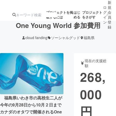
新
ロ
規
グ
会
プロジェクトを掲
はじ
プロジェクト
/
載するには
める
をさがす
イ
員
ン
登
One Young World 参加費用
録
cloud fanding
ソーシャルグッド
福島県
人気のプロ
注目のリ
注目の新着プロ
募集終了が近いプ
もうすぐ公開
ジェクト
ターン
ジェクト
ロジェクト
されます
現在の支援総
額
アート・写真
音楽
268,
テクノロジー・ガジェット
ゲーム・サ
000
映像・映画
書籍・雑誌
福島県いわき市の高校生二人が
今年の9月28日から10月２日まで
円
カナダのオタワで開催されるOne
ビジネス・起業
チャレンジ