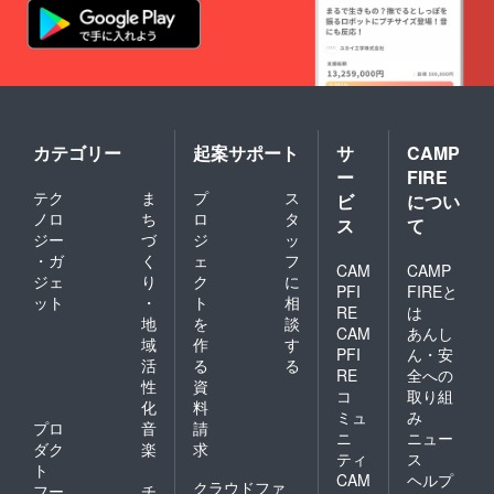
カテゴリー
起案サポート
サ
CAMP
ー
FIRE
テク
ま
プ
ス
ビ
につい
ノロ
ち
ロ
タ
ス
て
ジー
づ
ジ
ッ
・ガ
く
ェ
フ
CAM
CAMP
ジェ
り
ク
に
PFI
FIREと
ット
・
ト
相
RE
は
地
を
談
CAM
あんし
域
作
す
PFI
ん・安
活
る
る
RE
全への
性
資
コ
取り組
化
料
ミュ
み
プロ
音
請
ニ
ニュー
ダク
楽
求
ティ
ス
ト
CAM
ヘルプ
クラウドファ
フー
チ