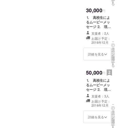
Fukushima
す
る
Iwaki
30,000
円
Sakuragaok
⒈ 高校生によ
a high
るムービーメッ
school
セージ ⒉ 現地
での写真 ⒊
夢 報道
支援者：2人
One Young
キャスター
お届け予定：
Worldの参加報
こ
2016年12月
になること
の
告書 ⒋ 報告書
リ
タ
上にお名前を記
Dream To
ー
ン
載
詳細を見る
を
become a
選
択
す
news caster
る
is my dream.
50,000
円
趣味 テレ
⒈ 高校生によ
ビを見るこ
るムービーメッ
と、歌を歌
セージ ⒉ 現地
での写真 ⒊
うこと
支援者：3人
One Young
May hobby
お届け予定：
Worldの参加報
こ
2016年12月
is watching
の
告書 ⒋ 報告書
リ
タ
上にお名前を記
TV and
ー
ン
載 ⒌ SMS上に
詳細を見る
を
singing
選
お名前記載
択
す
song.