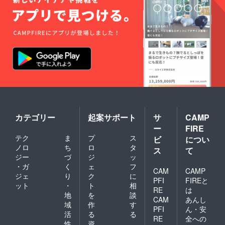
カテゴリー
起案サポート
サ
CAMP
ー
FIRE
テク
ま
プ
ス
ビ
につい
ノロ
ち
ロ
タ
ス
て
ジー
づ
ジ
ッ
・ガ
く
ェ
フ
CAM
CAMP
ジェ
り
ク
に
PFI
FIREと
ット
・
ト
相
RE
は
地
を
談
CAM
あんし
域
作
す
PFI
ん・安
活
る
る
RE
全への
性
資