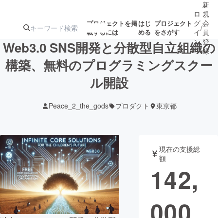
新
ロ
規
グ
会
プロジェクトを掲
はじ
プロジェクト
/
載するには
める
をさがす
イ
員
ン
登
Web3.0 SNS開発と分散型自立組織の
録
構築、無料のプログラミングスクー
ル開設
人気のプロ
注目のリ
注目の新着プロ
募集終了が近いプ
もうすぐ公開
ジェクト
ターン
ジェクト
ロジェクト
されます
Peace_2_the_gods
プロダクト
東京都
アート・写真
音楽
現在の支援総
テクノロジー・ガジェット
ゲーム・サ
額
142,
映像・映画
書籍・雑誌
000
ビジネス・起業
チャレンジ