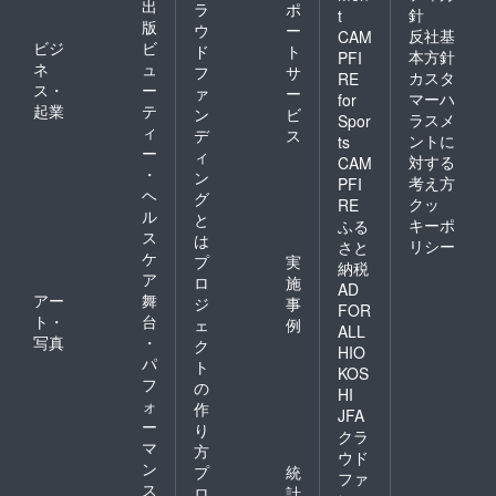
出
ラ
ポ
針
t
版
ウ
ー
反社基
CAM
ビジ
ビ
ド
ト
本方針
PFI
ネ
ュ
フ
サ
カスタ
RE
ス・
ー
ァ
ー
マーハ
for
起業
テ
ン
ビ
ラスメ
Spor
ィ
デ
ス
ントに
ts
ー
ィ
対する
CAM
・
ン
考え方
PFI
ヘ
グ
クッ
RE
ル
と
キーポ
ふる
ス
は
リシー
さと
ケ
プ
実
納税
ア
ロ
施
AD
アー
舞
ジ
事
FOR
ト・
台
ェ
例
ALL
写真
・
ク
HIO
パ
ト
KOS
フ
の
HI
ォ
作
JFA
ー
り
クラ
マ
方
ウド
ン
プ
統
ファ
ス
ロ
計