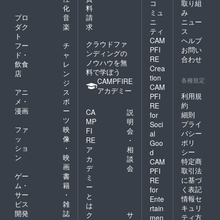
コ
取り組
化
料
ミュ
み
プロ
音
請
ニ
ニュー
ダク
楽
求
ティ
ス
ト
CAM
ヘルプ
クラウドファ
フー
チ
PFI
お問い
ンディングの
ド・
ャ
RE
合わせ
ノウハウを無
飲食
レ
Crea
料で学ぼう
店
ン
tion
各種規定
CAMPFIRE
ジ
CAM
アカデミー
アニ
ス
利用規
PFI
メ・
ポ
約
RE
漫画
ー
CA
説
細則
for
ツ
MP
明
プライ
Soci
ファ
映
FI
会
バシー
al
ッ
像
RE
・
ポリ
Goo
ショ
・
ア
相
シー
d
ン
映
カ
談
特定商
CAM
画
デ
会
取引法
PFI
ゲー
書
ミ
に基づ
RE
ム・
籍
ー
く表記
for
サー
・
と
情報セ
Ente
ビス
雑
は
キュリ
rtain
開発
誌
ク
サ
ティ方
men