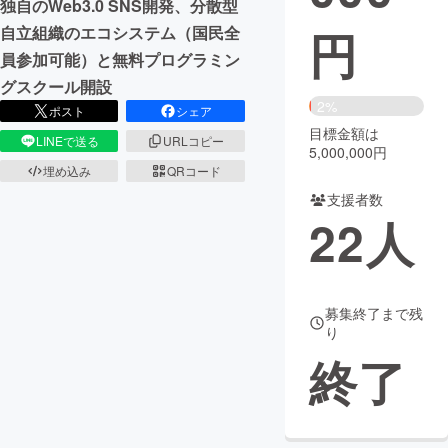
独自のWeb3.0 SNS開発、分散型
円
自立組織のエコシステム（国民全
まちづくり・地域活性化
員参加可能）と無料プログラミン
グスクール開設
CAMPFIRE for Social Good
CAMPFIRE Creation
2%
ポスト
シェア
CAMPFIREふるさと納税
machi-ya
コミュニティ
目標金額は
LINEで送る
URLコピー
5,000,000円
埋め込み
QRコード
支援者数
22
人
募集終了まで残
り
終了