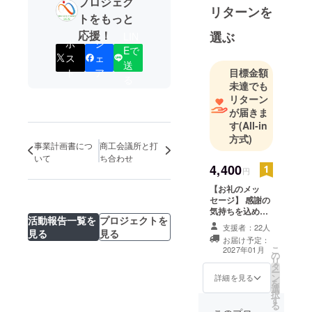
プロジェク
日本は30年
リターンを
トをもっと
以上遅れて
いると言わ
応援！
選ぶ
LIN
ポ
シ
れておりま
Eで
ス
ェ
す。
送
目標金額
ト
ア
る
義務教育で
未達でも
のパソコン
リターン
教育が非常
が届きま
す
(All-in
に遅れてい
方式)
るため子供
事業計画書につ
商工会議所と打
達の未来に
いて
ち合わせ
4,400
非常に危機
円
感を覚えて
【お礼のメッ
セージ】 感謝の
おります。
気持ちを込め
また、日本
活動報告一覧を
プロジェクトを
て、お礼のメッ
支援者：22人
のインフラ
見る
見る
セージをお送り
お届け予定：
します。
が破綻して
こ
2027年01月
の
リ
いるところ
タ
ー
ン
詳細を見る
が沢山ある
を
選
ため一人一
択
す
る
人が助け合