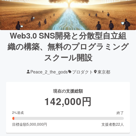
Web3.0 SNS開発と分散型自立組
織の構築、無料のプログラミング
スクール開設
Peace_2_the_gods
プロダクト
東京都
現在の支援総額
142,000
円
終了
2
%達成
目標金額
5,000,000
円
支援者数
22
人