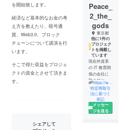
を開始致します。
Peace_
2_the_
経済など基本的なお金の考
gods
え方を教えたり、暗号通
東京都
貨、Web3.0、ブロック
他に1件の
チェーンについて講演を行
プロジェク
トを掲載し
います。
ています
現在外資系
そこで得た収益をプロジェ
の IT 教育関
クトの資金とさせて頂きま
係の会社に
勤めており
す。
https://www.tiktok.com/@rinne_gods_land_888
ます。
特定商取引
近年、世界
法に基づく
表記
ではAi によ
メッセー
る IT の発展
ジを送る
がとんでも
ない勢いで
シェアして
進んでおり