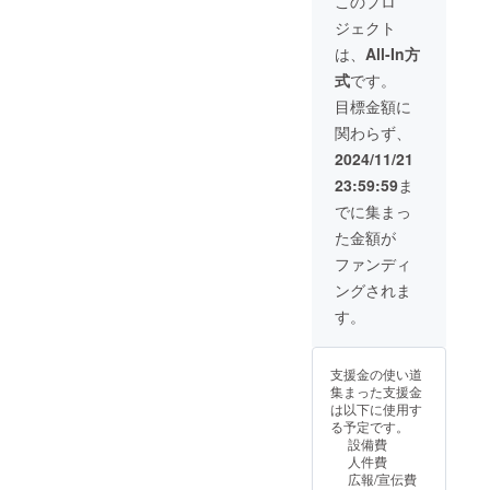
このプロ
う環境の構
ジェクト
築が急務だ
は、
All-In方
と思ってお
式
です。
ります。
目標金額に
関わらず、
2024/11/21
23:59:59
ま
でに集まっ
た金額が
ファンディ
ングされま
す。
支援金の使い道
集まった支援金
は以下に使用す
る予定です。
設備費
人件費
広報/宣伝費