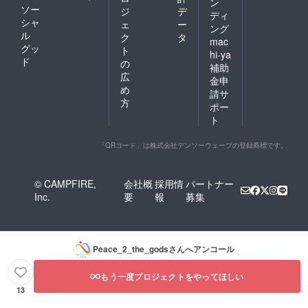
ン
ソー
ジ
デ
ディ
シャ
ェ
ー
ング
ル
ク
タ
mac
グッ
ト
hi-ya
ド
の
補助
広
金申
め
請サ
方
ポー
ト
「QRコード」は株式会社デンソーウェーブの登録商標です。
© CAMPFIRE,
会社概
採用情
パートナー
Inc.
要
報
募集
Peace_2_the_gods
さんへアンコール
もう一度プロジェクトをやってほしい
13