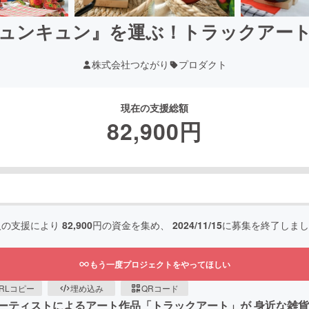
ュンキュン』を運ぶ！トラックアー
株式会社つながり
プロダクト
現在の支援総額
82,900
円
人の支援により
82,900
円の資金を集め、
2024/11/15
に募集を終了しまし
もう一度プロジェクトをやってほしい
RLコピー
埋め込み
QRコード
ーティストによるアート作品「トラックアート」が 身近な雑