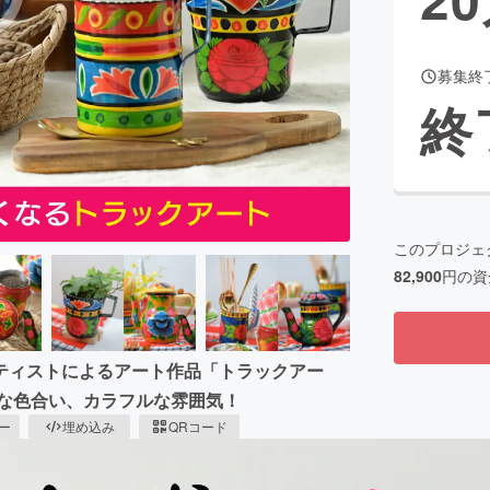
募集終
CAMPFIRE for Social Good
CAMPFIRE Creation
終
CAMPFIREふるさと納税
machi-ya
コミュニティ
このプロジェ
82,900
円の資
ティストによるアート作品「トラックアー
ロな色合い、カラフルな雰囲気！
ピー
埋め込み
QRコード