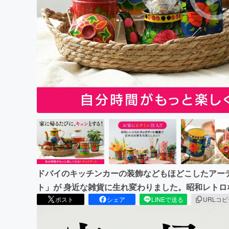
まちづくり・地域活性化
ドバイのキッチンカーの装飾などもほどこしたアー
ト」が 身近な雑貨に生れ変わりました。昭和レト
ポスト
シェア
LINEで送る
URLコ