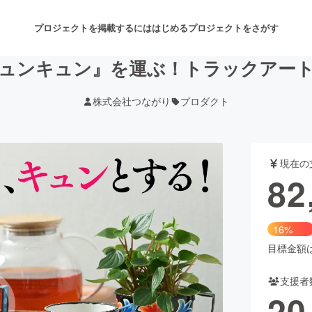
プロジェクトを掲載するには
はじめる
プロジェクトをさがす
ュンキュン』を運ぶ！トラックアー
株式会社つながり
プロダクト
注目のリターン
注目の新着プロジェクト
募集終了が近いプロジェクト
も
現在の
音楽
舞台・パフォーマンス
82
ゲーム・サービス開発
フード・飲食店
16%
書籍・雑誌出版
アニメ・漫画
目標金額は5
支援者
チャレンジ
ビューティー・ヘルスケ
20