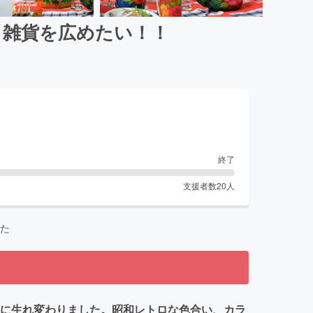
ト雑貨を広めたい！！
終了
支援者数
20
人
た
貨に生れ変わりました。昭和レトロな色合い、カラ