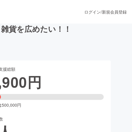
ログイン
/
新規会員登録
ト雑貨を広めたい！！
うすぐ公開されます
支援総額
プロダクト
,900
円
ファッション
スポーツ
00,000円
数
ア
ソーシャルグッド
人