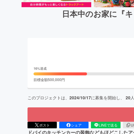
日本中のお家に『キ
16
%達成
目標金額
500,000
円
このプロジェクトは、
2024/10/17
に募集を開始し、
20
ポスト
シェア
LINEで送る
U
ドバイのキッチンカーの装飾などもほどこしたア