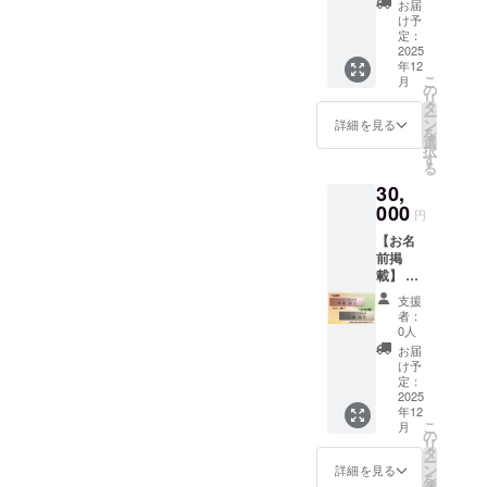
掲載は
は、辞
の確定
お届
れるお
（500円
不可 ・
退され
け予
時期：
名前又
×36枚）
掲載サ
定：
たもの
2025年
は企業
・当店
2025
イズ：
とさせ
11月中
名をご
年12
でのお
ブロン
て頂き
旬に確
記入く
こ
月
食事代
ズ調
の
ます
保予定
ださ
リ
にご利
S（30.0
タ
が、後
※確保で
い。
ー
用いた
mm×12
ン
日、お
詳細を見る
きない
を
だけま
0.0mm
選
礼メー
場合
択
す。1枚
） ・支
す
ルを送
は、開
る
ずつの
援時、
らせて
業日以
30,
利用が
必ず備
頂いた
降随時
可能で
000
考欄に
際への
店舗に
円
す。 ・
希望さ
返信で
てお渡
【お名
現金へ
れるお
も承り
し致し
前掲
の交換
名前
ます。
ます。
載】 店
はでき
（ニッ
※このリ
内に、
ませ
クネー
ターン
支援
支援者
ん。お
ム）又
は5,000
者：
様のお
つりは
は企業
0人
円のリ
名前
でませ
名をご
ターン
お届
（ニッ
ん。 ・
記入く
け予
と同じ
クネー
初回来
定：
ださ
内容に
ム）又
2025
店時に
い。 ・
なりま
年12
は企業
お渡し
店舗の
す。 ・
こ
月
名を掲
いたし
の
確定時
掲載期
リ
載しま
ます。
タ
期：
間：開
ー
す。 ・
スタッ
ン
2025年
詳細を見る
業日〜
を
掲載期
フにク