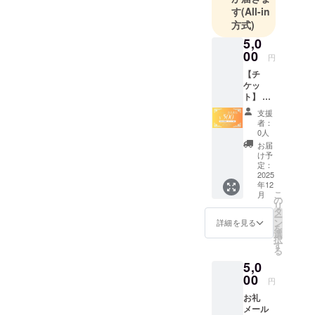
す
(All-in
方式)
5,0
00
円
【チ
ケッ
ト】 お
食事チ
支援
ケット
者：
6,000円
0人
分（500
お届
円×12
け予
枚） ・
定：
当店で
2025
年12
のお食
こ
月
事代に
の
リ
ご利用
タ
ー
いただ
ン
詳細を見る
を
けま
選
択
す。1枚
す
る
ずつの
5,0
利用が
可能で
00
円
す。 ・
お礼
現金へ
メール
の交換