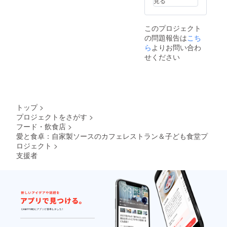
見る
業日〜
移転又
は廃業
このプロジェクト
まで ・
の問題報告は
掲載方
こち
法：掲
ら
よりお問い合わ
載方
せください
法：文
字の
み、ロ
ゴ／バ
ナーの
掲載は
トップ
>
不可 ・
プロジェクトをさがす
>
注意事
フード・飲食店
>
項：支
援時、
愛と食卓：自家製ソースのカフェレストラン＆子ども食堂プ
必ず備
ロジェクト
>
考欄に
支援者
掲載を
希望さ
れるお
名前又
は企業
名をご
記入く
ださ
い。