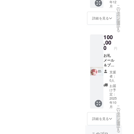
年12
ズ調
は企業
ます
こ
月
L（70.0
名を掲
が、後
の
リ
mm×24
載しま
日、お
タ
ー
5.0mm
す。 ・
礼メー
ン
詳細を見る
を
程度）
掲載期
ルを送
選
択
・支援
間：開
らせて
す
る
時、必
業日〜
頂いた
100
ず備考
移転又
際への
欄に希
は廃業
,00
返信で
望され
まで ・
も承り
0
円
るお名
掲載方
ます。
前
法：文
お礼
※このリ
（ニッ
字の
メール
ターン
クネー
み、ロ
＆ブロ
は5,000
ム）又
ゴ／バ
グで紹
円のリ
支援
は企業
ナーの
介 リ
ターン
者：
名をご
掲載は
ターン
と同じ
0人
記入く
不可 ・
はメー
内容に
お届
ださ
掲載サ
ルだけ
なりま
け予
い。 ・
イズ：
でいい
す。 ・
定：
店舗の
アン
から支
2025
掲載期
年10
確定時
ティー
援した
間：開
こ
月
期：
クゴー
い、と
業日〜
の
リ
2025年
ルド
いう方
移転又
タ
ー
11月中
調
はこち
は廃業
ン
詳細を見る
を
旬に確
LL（90.
らから
まで ・
選
択
保予定
0mm×3
お願い
掲載方
す
る
※確保で
15.0m
しま
法：掲
このプロ