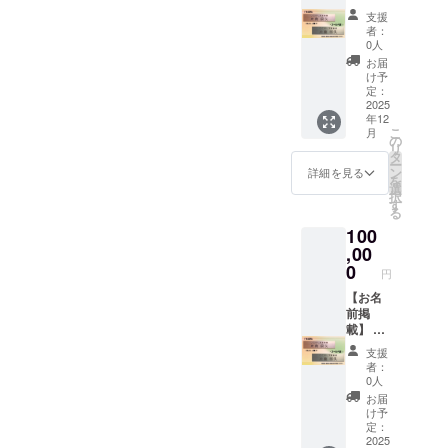
内に、
ログ等
（ニッ
からか
支援
支援者
で、お
クネー
ら1年間
者：
様のお
名前を
ム）又
0人
・店舗
名前
掲載さ
は企業
の確定
お届
（ニッ
せて頂
名をご
け予
時期：
クネー
きます
定：
記入く
2025年
ム）又
2025
（辞退
ださ
11月中
年12
は企業
可・ペ
い。 ・
旬に確
こ
月
名を掲
ンネー
の
店舗の
保予定
リ
載しま
ム可）
タ
確定時
※確保で
ー
す。 ・
支援時
ン
期：
詳細を見る
きない
を
掲載期
の備考
選
2025年
場合
択
間：開
欄に、
す
11月中
は、開
る
業日〜
掲載し
旬に確
業日以
100
移転又
ても良
保予定
降随時
は廃業
,00
い名前
※確保で
店舗に
まで ・
を記載
0
きない
てお渡
円
掲載方
くださ
場合
し致し
法：文
【お名
い。 ※
は、開
ます。
字の
前掲
備考欄
業日以
み、ロ
載】 店
に記載
降随時
ゴ／バ
内に、
がない
店舗に
支援
ナーの
支援者
場合
掲載致
者：
掲載は
様のお
は、辞
しま
0人
不可 ・
名前
退され
す。
お届
掲載サ
（ニッ
たもの
け予
イズ：
クネー
とさせ
定：
ブロン
ム）又
2025
て頂き