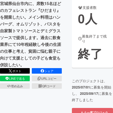
宮城県仙台市内に、席数15名ほど
支援者数
まちづくり・地域活性化
のカフェレストラン『ひだまり』
0
人
を開業したい。メイン料理はハン
バーグ、オムリゾット、パスタを
CAMPFIRE for Social Good
CAMPFIRE Creation
自家製トマトソースとデミグラス
CAMPFIREふるさと納税
machi-ya
コミュニティ
募集終了まで残
ソースで提供します。過去に飲食
り
業界にて10年程経験し今後の生涯
終了
の仕事と考え、貧困に悩む親子に
向けて支援としての子ども食堂も
併設したい。
ポスト
シェア
LINEで送る
URLコピー
このプロジェクトは、
埋め込み
QRコード
2025/07/01
に募集を開始
し、
2025/09/17
に募集を
終了しました
もう一度プロジェク