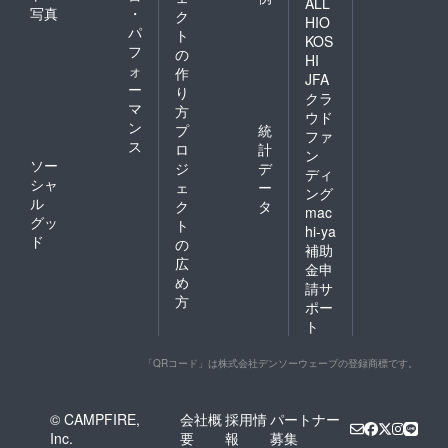
ALL
写真
・
ク
HIO
パ
ト
KOS
フ
の
HI
ォ
作
JFA
ー
り
クラ
マ
方
ウド
ン
プ
統
ファ
ス
ロ
計
ン
ソー
ジ
デ
ディ
シャ
ェ
ー
ング
ル
ク
タ
mac
グッ
ト
hi-ya
ド
の
補助
広
金申
め
請サ
方
ポー
ト
「QRコード」は株式会社デンソーウェーブの登録商標です。
© CAMPFIRE,
会社概
採用情
パートナー
Inc.
要
報
募集