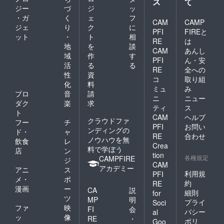
ス
て
ジー
づ
ジ
ッ
・ガ
く
ェ
フ
CAM
CAMP
ジェ
り
ク
に
PFI
FIREと
ット
・
ト
相
RE
は
地
を
談
CAM
あんし
域
作
す
PFI
ん・安
活
る
る
RE
全への
性
資
コ
取り組
化
料
ミュ
み
プロ
音
請
ニ
ニュー
ダク
楽
求
ティ
ス
ト
CAM
ヘルプ
クラウドファ
フー
チ
PFI
お問い
ンディングの
ド・
ャ
RE
合わせ
ノウハウを無
飲食
レ
Crea
料で学ぼう
店
ン
tion
各種規定
CAMPFIRE
ジ
CAM
アカデミー
アニ
ス
利用規
PFI
メ・
ポ
約
RE
漫画
ー
CA
説
細則
for
ツ
MP
明
プライ
Soci
ファ
映
FI
会
バシー
al
ッ
像
RE
・
ポリ
Goo