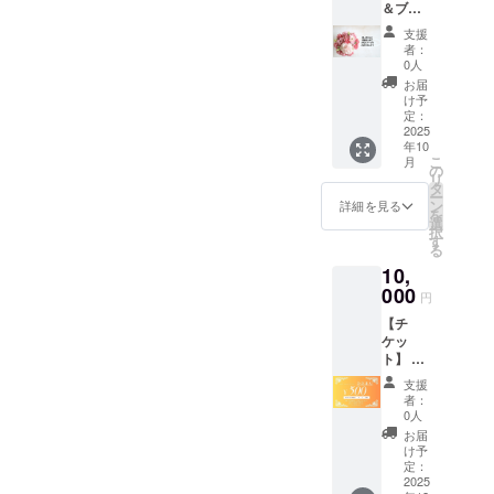
＆ブロ
はでき
グで紹
ませ
支援
介 リ
ん。お
者：
ターン
つりは
0人
はメー
でませ
お届
ルだけ
ん。 ・
け予
でいい
初回来
定：
から支
2025
店時に
年10
援した
お渡し
こ
月
い、と
いたし
の
リ
いう方
ます。
タ
ー
はこち
スタッ
ン
詳細を見る
を
らから
フにク
選
択
お願い
ラウド
す
る
しま
ファン
10,
す。 こ
ディン
ちらの
000
グで支
円
ご支援
援をし
【チ
を頂い
た旨と
ケッ
た方は
御氏名
ト】 お
後日ブ
お声掛
食事チ
ログ等
けくだ
支援
ケット
で、お
さい。※
者：
12,000
名前を
支援時
0人
円分
掲載さ
に備考
お届
（500円
せて頂
欄に必
け予
×24枚）
きます
定：
ず御氏
・当店
2025
（辞退
名をご