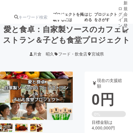
新
ロ
規
グ
会
プロジェクトを掲
はじ
プロジェクト
/
載するには
める
をさがす
イ
員
ン
登
愛と食卓：自家製ソースのカフェレ
録
ストラン＆子ども食堂プロジェクト
人気のプロ
注目のリ
注目の新着プロ
募集終了が近いプ
もうすぐ公開
片倉 昭久
フード・飲食店
宮城県
ジェクト
ターン
ジェクト
ロジェクト
されます
アート・写真
音楽
現在の支援総
額
0
円
テクノロジー・ガジェット
ゲーム・サ
映像・映画
書籍・雑誌
0%
目標金額は
4,000,000円
ビジネス・起業
チャレンジ