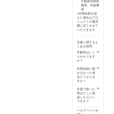
不動産等契約
業日以
場合
費用、内装費
降随時
は、辞
用
店舗に
退され
※目標金額を超
掲載致
たもの
えた場合はプロ
しま
とさせ
ジェクトの運営
す。
て頂き
費に充てさせて
ます
いただきます。
が、後
日、お
礼メー
支援に関するよ
ルを送
くある質問
らせて
頂いた
手数料はいく
際への
らかかります
返信で
か？
も承り
ます。
目標金額に届
※このリ
かなかった場
ターン
合どうなりま
は5,000
すか？
円のリ
ターン
支援で困った
と同じ
時はどこに相
内容に
談したらいい
なりま
ですか？
す。 ・
掲載期
ヘルプページを
間：開