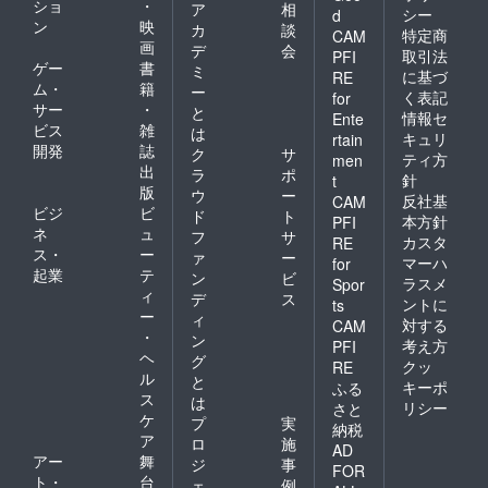
ショ
・
ア
相
シー
d
ン
映
カ
談
特定商
CAM
画
デ
会
取引法
PFI
ゲー
書
ミ
に基づ
RE
ム・
籍
ー
く表記
for
サー
・
と
情報セ
Ente
ビス
雑
は
キュリ
rtain
開発
誌
ク
サ
ティ方
men
出
ラ
ポ
針
t
版
ウ
ー
反社基
CAM
ビジ
ビ
ド
ト
本方針
PFI
ネ
ュ
フ
サ
カスタ
RE
ス・
ー
ァ
ー
マーハ
for
起業
テ
ン
ビ
ラスメ
Spor
ィ
デ
ス
ントに
ts
ー
ィ
対する
CAM
・
ン
考え方
PFI
ヘ
グ
クッ
RE
ル
と
キーポ
ふる
ス
は
リシー
さと
ケ
プ
実
納税
ア
ロ
施
AD
アー
舞
ジ
事
FOR
ト・
台
ェ
例