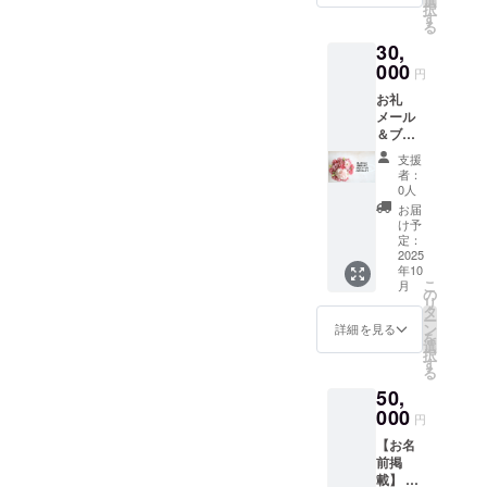
選
11月中
移転又
択
間：開
ラウド
す
旬に確
は廃業
る
業日〜
ファン
保予定
まで ・
30,
移転又
ディン
※確保で
掲載方
は廃業
000
グで支
きない
法：掲
円
まで ・
援をし
場合
載方
お礼
掲載方
た旨と
は、開
法：文
メール
法：文
御氏名
業日以
字の
＆ブロ
字の
お声掛
降随時
み、ロ
グで紹
み、ロ
けくだ
店舗に
ゴ／バ
支援
介 リ
ゴ／バ
さい。※
掲載致
者：
ナーの
ターン
ナーの
支援時
0人
しま
掲載は
はメー
掲載は
に備考
す。
お届
不可 ・
ルだけ
不可 ・
欄に必
け予
注意事
でいい
掲載サ
定：
ず御氏
項：支
から支
2025
イズ：
名をご
援時、
年10
援した
ブロン
記入く
必ず備
こ
月
い、と
ズ調
の
ださ
考欄に
リ
いう方
M（50.
タ
い。チ
掲載を
ー
はこち
0mm×1
ン
ケット
詳細を見る
希望さ
を
らから
80.0m
選
をお渡
れるお
択
お願い
m） ・
す
しする
名前又
る
しま
支援
際に必
は企業
50,
す。 こ
時、必
要にな
名をご
ちらの
000
ず備考
りま
円
記入く
ご支援
欄に希
す。 ・
ださ
【お名
を頂い
望され
有効期
い。
前掲
た方は
るお名
間：お
載】 店
後日ブ
前
渡し日