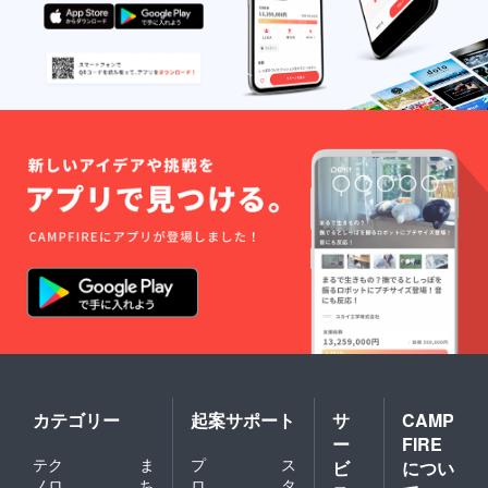
カテゴリー
起案サポート
サ
CAMP
ー
FIRE
テク
ま
プ
ス
ビ
につい
ノロ
ち
ロ
タ