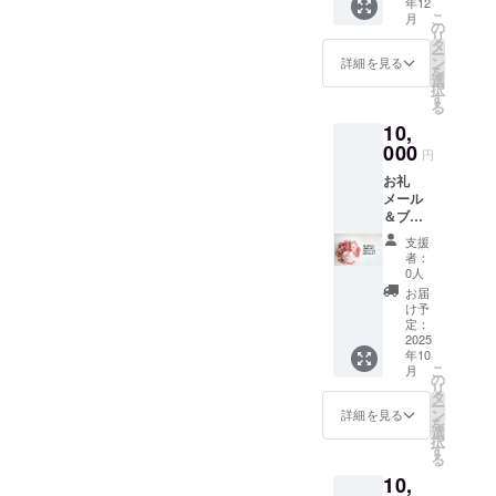
年12
でのお
可・ペ
記入く
こ
月
食事代
ンネー
の
ださ
リ
にご利
ム可）
タ
い。チ
ー
用いた
支援時
ン
ケット
詳細を見る
を
だけま
の備考
選
をお渡
択
す。1枚
欄に、
す
しする
る
ずつの
掲載し
際に必
10,
利用が
ても良
要にな
可能で
000
い名前
りま
円
す。 ・
を記載
す。 ・
お礼
現金へ
くださ
有効期
メール
の交換
い。 ※
間：お
＆ブロ
はでき
備考欄
渡し日
グで紹
ませ
に記載
からか
支援
介 リ
ん。お
がない
ら1年間
者：
ターン
つりは
場合
0人
・店舗
はメー
でませ
は、辞
の確定
お届
ルだけ
ん。 ・
退され
け予
時期：
でいい
初回来
定：
たもの
2025年
から支
2025
店時に
とさせ
11月中
年10
援した
お渡し
て頂き
旬に確
こ
月
い、と
いたし
の
ます
保予定
リ
いう方
ます。
タ
が、後
※確保で
ー
はこち
スタッ
ン
日、お
詳細を見る
きない
を
らから
フにク
選
礼メー
場合
択
お願い
ラウド
す
ルを送
は、開
る
しま
ファン
らせて
業日以
10,
す。 こ
ディン
頂いた
降随時