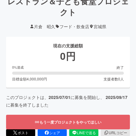
レストラン＆子ども食堂プロジェ
クト
片倉 昭久
フード・飲食店
宮城県
現在の支援総額
0
円
終了
0
%達成
目標金額
4,000,000
円
支援者数
0
人
このプロジェクトは、
2025/07/01
に募集を開始し、
2025/09/17
に募集を終了しました
もう一度プロジェクトをやってほしい
ポスト
シェア
LINEで送る
URLコピー