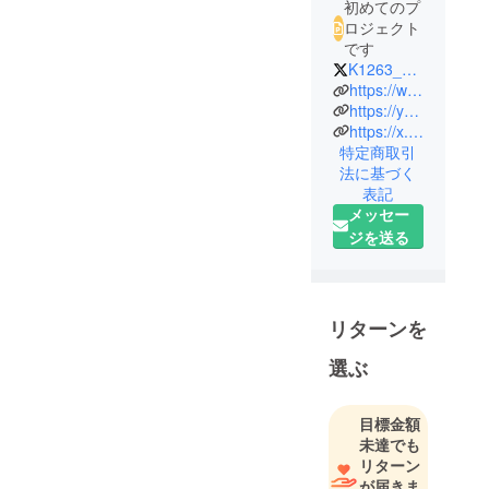
初めてのプ
ロジェクト
です
K1263_A1429
https://www.youtube.com/@misemonamaemonai
https://youtu.be/1WwMwTFVGbM
https://x.com/k1263_a1429?s=21
特定商取引
法に基づく
表記
メッセー
ジを送る
リターンを
選ぶ
目標金額
未達でも
リターン
が届きま