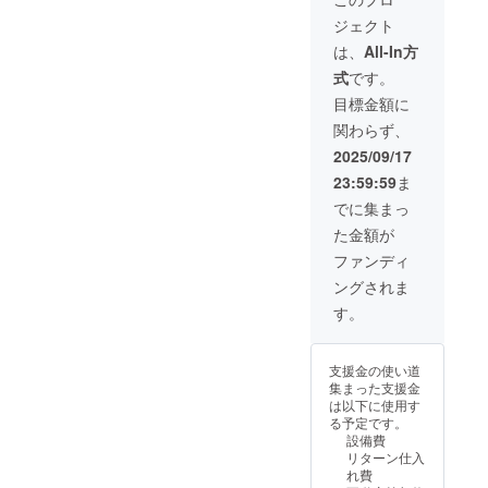
きない
m程
す。 こ
載方
ジェクト
場合
度） ・
ちらの
法：文
は、開
支援
ご支援
字の
は、
All-In方
業日以
時、必
を頂い
み、ロ
式
です。
降随時
ず備考
た方は
ゴ／バ
店舗に
欄に希
後日ブ
ナーの
目標金額に
掲載致
望され
ログ等
掲載は
関わらず、
しま
るお名
で、お
不可 ・
す。
前
名前を
注意事
2025/09/17
（ニッ
掲載さ
項：支
23:59:59
ま
クネー
せて頂
援時、
ム）又
きます
必ず備
でに集まっ
は企業
（辞退
考欄に
た金額が
名をご
可・ペ
掲載を
記入く
ンネー
希望さ
ファンディ
ださ
ム可）
れるお
ングされま
い。 ・
支援時
名前又
店舗の
の備考
は企業
す。
確定時
欄に、
名をご
期：
掲載し
記入く
2025年
ても良
ださ
支援金の使い道
11月中
い名前
い。
集まった支援金
旬に確
を記載
は以下に使用す
保予定
くださ
る予定です。
※確保で
い。 ※
設備費
きない
備考欄
リターン仕入
場合
に記載
れ費
は、開
がない