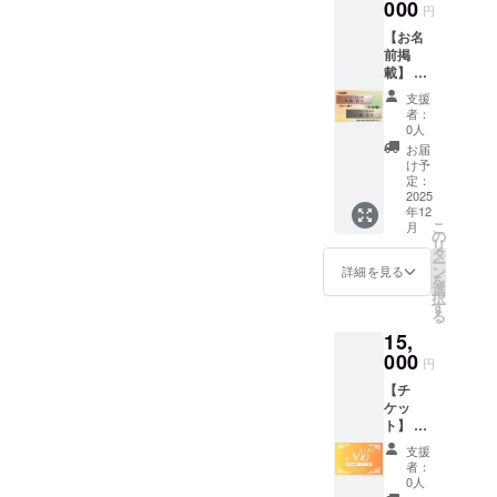
ちらの
000
グで支
際への
店舗に
円
ご支援
援をし
返信で
てお渡
【お名
を頂い
た旨と
も承り
し致し
前掲
た方は
御氏名
ます。
ます。
載】 店
後日ブ
お声掛
・掲載
内に、
ログ等
けくだ
期間：
支援
支援者
で、お
さい。
開業
者：
様のお
名前を
※支援時
0人
日〜移
名前
掲載さ
に備考
転又は
お届
（ニッ
せて頂
欄に必
け予
廃業ま
クネー
きます
定：
ず御氏
で ・掲
ム）又
2025
（辞退
名をご
載方
年12
は企業
可・ペ
記入く
法：掲
こ
月
名を掲
ンネー
の
ださ
載方
リ
載しま
ム可）
タ
い。チ
法：文
ー
す。 ・
支援時
ン
ケット
詳細を見る
字の
を
掲載期
の備考
選
をお渡
み、ロ
択
間：開
欄に、
す
しする
ゴ／バ
る
業日〜
掲載し
際に必
ナーの
15,
移転又
ても良
要にな
掲載は
は廃業
000
い名前
りま
不可 ・
円
まで ・
を記載
す。 ・
注意事
【チ
掲載方
くださ
有効期
項：支
ケッ
法：文
い。 ※
間：お
援時、
ト】 お
字の
備考欄
渡し日
必ず備
食事チ
み、ロ
に記載
からか
考欄に
支援
ケット
ゴ／バ
がない
ら1年間
者：
掲載を
18,000
ナーの
場合
0人
・店舗
希望さ
円分