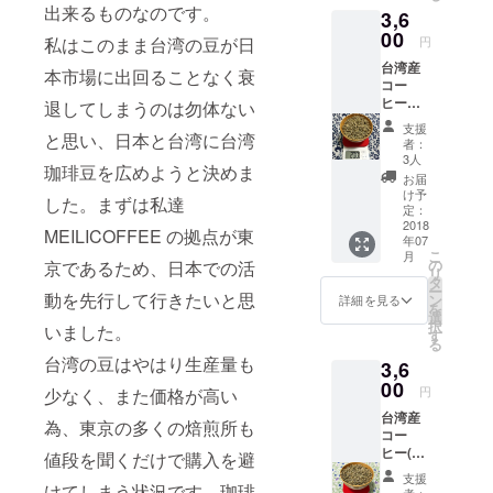
台湾茶
しみい
出来るものなのです。
3,6
区 味の
のよう
ただけ
特徴…
00
な特徴
ます。
私はこのまま台湾の豆が日
円
香りや
があり
台湾産
味の特
ながら
本市場に出回ることなく衰
コー
徴とし
も酸味
ヒー
て、フ
退してしまうのは勿体ない
があ
200g(梅
ローラ
り、フ
支援
と思い、日本と台湾に台湾
山“阿里
ルでお
ルー
者：
山”) 梅
茶のよ
ティな
3人
珈琲豆を広めようと決めま
山は台
うな味
味わい
お届
湾の山
わい。
です。
け予
した。まずは私達
地型の
酸味は
定：
MITカス
コー
2018
強すぎ
カラブ
MEILICOFFEE の拠点が東
年07
ヒーで
ない中
レンド
こ
月
す。 ●
程度。
の
京であるため、日本での活
コー
リ
山地
東山は
タ
ヒーは
ー
型 …
動を先行して行きたいと思
台湾茶
ン
香り高
詳細を見る
を
南投、
のよう
選
いフ
択
いました。
雲林、
な優し
す
ルー
る
嘉義、
い甘味
ティー
台湾の豆はやはり生産量も
3,6
台南地
が特徴
な味わ
区 味の
00
で飲み
いは
円
少なく、また価格が高い
特徴…
疲れを
コー
台湾産
香りや
しませ
ヒーで
為、東京の多くの焙煎所も
コー
味の特
ん。酸
ありな
ヒー(東
徴とし
値段を聞くだけで購入を避
味はあ
がらフ
山).......2
て、フ
まり感
ルーツ
支援
00g 東
けてしまう状況です。珈琲
ローラ
じませ
者：