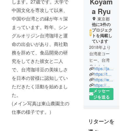
Koyam
します。27歳です。大学で
a Ryu
中国文化を専攻して以来、
中国や台湾との縁が年々深
東京都
他に3件の
まっています。昨年、シン
プロジェク
グルオリジン台湾珈琲と運
トを掲載し
ています
命の出会いがあり、商社勤
2018年より
務を辞めて、食品開発の研
台湾産コー
ヒー、台湾
究をしてきた彼女と二人
産カカオ、
https://ja-jp.facebook.com/pages/category/Product-Service/MEI-LI-COFFEE-171557430238270/
で、台湾珈琲豆の美味しさ
台湾花茶、
https://twitter.com/CoffeeMeili
を日本の皆様に認知してい
など台湾の
https://www.instagram.com/meili_coffee/
https://meilicoffee.base.shop
原料を日本
ただきたく活動を始めまし
メッセー
に広める活
た。
ジを送る
動の一環と
(メイン写真は東山農園主の
して、台湾
仕事の様子です。）
産コーヒー
の無料試飲
リターンを
会、台湾産
カカオの無