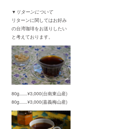
▼
リターンについて
リターンに関してはお好み
の台湾珈琲をお送りしたい
と考えております。
80g.......¥3,000(台南東山産)
80g.......¥3,000(嘉義梅山産)