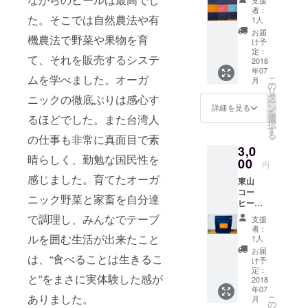
MITカス
味の特
しませ
者：
カラブ
た。そこでは自然農法や有
徴とし
ん。酸
1人
レンド
て、フ
味はあ
お届
機農法で野菜や果物を育
４０g東
ローラ
まり感
け予
山と梅
ルでお
定：
じませ
て、それを販売するシステ
山は台
2018
茶のよ
ん。 梅
年07
湾の山
うな味
山は台
ムを学べました。オーガ
こ
月
地型の
わい。
の
湾茶の
リ
コー
酸味は
タ
ような
ニックの徹底ぶりは感心す
ー
ヒーで
強すぎ
ン
特徴が
詳細を見る
を
す。 ●
ない中
るほどでした。また台湾人
選
ありな
択
山地
程度。
す
がらも
る
の仕事も非常に真面目で素
型 …
東山は
酸味が
3,0
南投、
台湾茶
あり、
晴らしく、勤勉な国民性を
雲林、
00
のよう
フルー
円
嘉義、
な優し
ティな
感じました。育てたオーガ
東山
台南地
い甘味
味わい
コー
区 味の
が特徴
です。
ニック野菜と家畜を自分達
ヒー
特徴…
で飲み
120g 東
香りや
疲れを
で調理し、みんなでテーブ
支援
山と梅
味の特
しませ
者：
山は台
徴とし
ルを囲む生活が出来たこと
ん。酸
1人
湾の山
て、フ
味はあ
お届
は、“食べることは生きるこ
地型の
ローラ
まり感
け予
コー
ルでお
定：
じませ
と”をまさに実体験した感が
ヒーで
2018
茶のよ
ん。
年07
す。 ●
うな味
MITカス
ありました。
こ
月
山地
わい。
の
カラブ