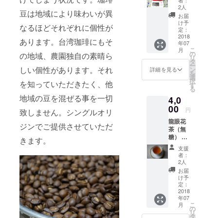
ティー
山と梅
ルでお
ん。
2人
をも連
豆は地域により味わいが異
山は台
茶のよ
MITカス
想さ
お届
湾の山
うな味
カラブ
け予
せ、後
なるほどそれぞれに個性が
地型の
わい。
定：
レンド
味は
コー
2018
酸味は
コー
スッキ
あります。台湾珈琲にもそ
年07
ヒーで
強すぎ
ヒーは
リとし
こ
月
す。 ●
ない中
の
香り高
の地域、農園独自の素晴ら
た風味
リ
山地
程度。
タ
いフ
が口の
ー
型 …
しい個性があります。それ
ン
ルー
詳細を見る
中に残
を
南投、
選
ティー
り余韻
択
を知っていただきたく、他
雲林、
す
な味わ
もお楽
る
嘉義、
いは
しみい
地域の豆を混ぜる事を一切
4,0
台南地
コー
ただけ
区 味の
00
ヒーで
ます。
円
致しません。シングルオリ
特徴…
ありな
龍眼花
香りや
がらフ
ジンでご提供させていただ
茶（無
味の特
ルーツ
糖） 東
徴とし
きます。
ティー
山で採
て、フ
をも連
支援
れた龍
ローラ
想さ
者：
眼花の
ルでお
2人
せ、後
花粉茶
茶のよ
味は
お届
です。
うな味
け予
スッキ
龍眼花
わい。
定：
リとし
という
2018
酸味は
た風味
年07
のは台
強すぎ
が口の
こ
月
湾ライ
ない中
の
中に残
リ
チの木
程度。
タ
り余韻