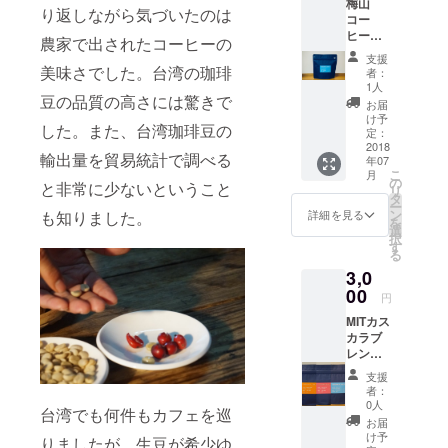
梅山
区 味の
しませ
いは
ます。
り返しながら気づいたのは
コー
特徴…
ん。酸
コー
ヒー
香りや
味はあ
ヒーで
農家で出されたコーヒーの
120g 梅
味の特
まり感
ありな
支援
山は台
徴とし
美味さでした。台湾の珈琲
じませ
がらフ
者：
湾の山
て、フ
ん。
1人
ルーツ
地型の
豆の品質の高さには驚きで
ローラ
ティー
お届
コー
ルでお
け予
をも連
した。また、台湾珈琲豆の
ヒーで
茶のよ
定：
想さ
す。 ●
2018
うな味
せ、後
輸出量を貿易統計で調べる
年07
山地
わい。
味は
こ
月
型 …
酸味は
の
スッキ
と非常に少ないということ
リ
南投、
強すぎ
タ
リとし
ー
雲林、
ない中
ン
も知りました。
詳細を見る
た風味
を
嘉義、
程度。
選
が口の
択
台南地
梅山は
す
中に残
る
区 味の
台湾茶
り余韻
3,0
特徴…
のよう
もお楽
香りや
00
な特徴
しみい
円
味の特
があり
ただけ
MITカス
徴とし
ながら
ます。
カラブ
て、フ
も酸味
レンド
ローラ
があ
８０g &
ルでお
り、フ
支援
梅山
茶のよ
ルー
者：
コー
うな味
ティな
0人
台湾でも何件もカフェを巡
ヒー４
わい。
味わい
お届
０g 梅
酸味は
です。
け予
りましたが、生豆が希少ゆ