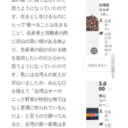
湾でも
ありな
り、無
産コー
台湾産
飲んだ
がらフ
思うようになっていたので
農薬で
ヒー豆
カカオ
事がな
ルーツ
栽培さ
100%で
（小）...
い人が
す。生きとし生けるものに
ティー
れてお
す☕️
...300g
多いの
をも連
りま
支援
台湾産
とって“食べることは生きる
です
想さ
者：
す。収
カカオ
が、林
4人
せ、後
穫も全
こと”。生産者と消費者の間
（大）
百貨店
味は
お届
て手積
より１
という
け予
スッキ
みで
に沢山の高い塀がある物よ
日長く
定：
老舗の
リとし
す。実
発酵さ
2018
百貨店
た風味
は紫色
り、生産者の顔が分かる物
年07
せまし
では唯
が口の
で収穫
こ
月
た。 蜂
の
一取り
を提供したいのだと心から
中に残
すると
リ
蜜のよ
タ
扱われ
り余韻
甘味が
ー
うな香
思うようになっていたので
ン
ており
詳細を見る
もお楽
増すと
を
りが特
選
ます。
しみい
のこと
択
す。私には台湾人の友人が
徴で
す
香り高
ただけ
で、実
る
す。
く、飲
ます。
が紫に
沢山いましたが、みんな口
3,0
むと上
ならな
00
質な紅
円
ければ
を揃えて「台湾はオーガ
茶のよ
収穫し
東山
うな味
ニック野菜が特別な物では
ませ
コー
わいで
ん。生
ヒー８
なく普通に売られているん
す。
産量が
０g &
【効
支援
少ない
梅山
だよ」と言うので調べてみ
能】 慢
者：
分そこ
コー
3人
性疲
で付加
ると、台湾の第一産業は非
ヒー４
労、免
お届
価値を
０g ●山