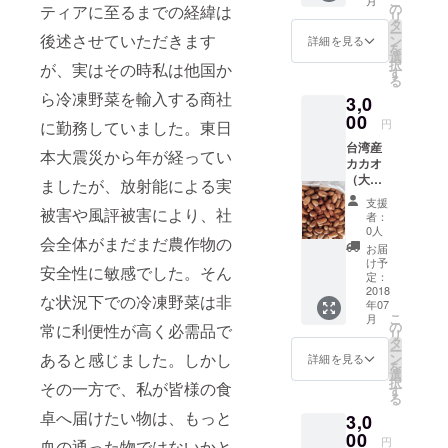
こ
いうの
ンチエ
の
ティアに至るまでの経緯は
から珈
年台湾
リ
は台湾
イジン
タ
琲栽培
の珈琲
ー
ライチ
後述させていただきます
グや糖
ン
を開
詳細を見る
大会で
を
の木に
尿病予
選
始。
1-3位を
択
が、実はその時私は他国か
咲く花
防に効
す
2016と
獲得し
る
です。
果的と
2017年
てお
ら冷凍野菜を輸入する商社
3,0
雨が降
言われ
に台湾
り、
ると花
00
ていま
の珈琲
2018年
円
に勤務していました。東日
粉が全
す。 台
コンテ
もコー
台湾産
て落ち
湾の東
ストで
本大震災から年が経ってい
ヒーの
カカオ
てしま
山で生
コー
品評会
（大）...
い泥ま
ましたが、放射能による実
産され
ヒー豆
で1位と
...約
みれに
たコー
が優秀
2位を総
支援
300g
被害や風評被害により、社
なって
ヒーの
賞を受
者：
なめし
アーモ
しまう
果実と
0人
賞して
まし
会全体がまだまだ農作物の
ンドの
為、収
豆をま
いま
お届
た。 日
ような
穫でき
るごと
け予
す。質
本では
安全性に敏感でした。そん
色合い
ない年
定：
味わっ
の高い
市場に
です。
2018
もあ
ていた
台湾産
な状況下での冷凍野菜は非
出回っ
年07
ナッツ
り、収
だけま
コー
ていな
こ
月
のよう
穫量も
の
す。 香
常に利便性が高く必需品で
ヒー豆
いため
リ
な風味
少ない
タ
り高い
100%で
なかな
ー
が特徴
あると感じました。しかし
為、幻
ン
フルー
詳細を見る
す☕️ 標
か手に
を
です。
のお茶
選
ティー
高も
入らな
択
その一方で、私が皆様の食
とも言
す
な味わ
1200m
い代物
る
われて
いは
と比較
です。
卓へ届けたい物は、もっと
3,0
おりま
コー
的高地
質の高
00
す。台
ヒーで
にあ
円
い台湾
血の通った物ではないかと