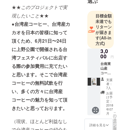
選ぶ
料食べ比
★★
このプロジェクトで実
べ、台湾
現したいこと
★★
目標金額
チョコレー
未達でも
●台湾産コーヒー、台湾産カ
トの無料食
リターン
べ比べ会な
カオを日本の皆様に知って
が届きま
す
(All-in
どの活動を
頂くため、6月21日〜24日
方式)
３〜４日で
に上野公園で開催される台
3,0
１０万人以
00
湾フェスティバルに出店す
上が来場す
円
る台湾祭や
台南東
る際の参加費用に充てたい
山産
台湾フェス
コー
と思います。そこで台湾産
ティバルで
ヒーと
支援
コーヒーの無料試飲を行
メッ
開催してき
者：
セージ
7人
ました。
い、多くの方々に台湾産
カード
お届
今後は実店
80g.......
け予
コーヒーの魅力を知って頂
¥3,000
定：
舗を作り、
コー
2018
きたいと思っております。
台湾のまだ
年07
ヒー豆
こ
月
知られてい
は基本
の
リ
豆のま
タ
（現状、ほとんど利益なし
ない原料を
ー
ま封を
ン
詳細を見る
輸入し加工
を
閉じま
で台湾産コーヒーの紹介を
選