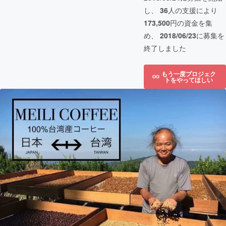
し、
36
人の支援により
173,500
円の資金を集
め、
2018/06/23
に募集を
終了しました
もう一度プロジェク
トをやってほしい