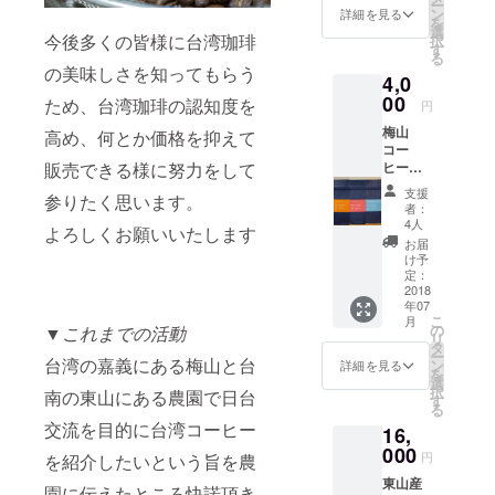
ー
に咲く
東山は
ン
詳細を見る
もお楽
を
花で
台湾茶
選
しみい
今後多くの皆様に台湾珈琲
択
す。雨
のよう
す
ただけ
る
が降る
な優し
ます。
の美味しさを知ってもらう
4,0
と花粉
い甘味
が全て
00
が特徴
ため、台湾珈琲の認知度を
円
落ちて
で飲み
梅山
しまい
高め、何とか価格を抑えて
疲れを
コー
泥まみ
しませ
販売できる様に努力をして
ヒー８
れに
ん。酸
０g &
なって
味はあ
支援
参りたく思います。
東山
しまう
まり感
者：
コー
為、収
じませ
4人
よろしくお願いいたします
ヒー８
穫でき
ん。
お届
０g 東
ない年
け予
山と梅
もあ
定：
山は台
2018
り、収
年07
湾の山
穫量も
こ
月
地型の
少ない
の
▼
これまでの活動
リ
コー
為、幻
タ
ー
ヒーで
台湾の嘉義にある梅山と台
のお茶
ン
詳細を見る
を
す。 ●
とも言
選
択
南の東山にある農園で日台
山地
われて
す
る
型 …
おりま
交流を目的に台湾コーヒー
16,
南投、
す。台
雲林、
000
湾でも
円
を紹介したいという旨を農
嘉義、
飲んだ
東山産
台南地
事がな
園に伝えたところ快諾頂き