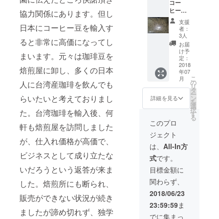
コー
区 味の
い人が
ヒー生
特徴…
協力関係にあります。但し
多いの
豆１０
香りや
です
支援
kg 【コ
日本にコーヒー豆を輸入す
味の特
が、林
者：
コがポ
徴とし
百貨店
3人
ると非常に高価になってし
イント
て、フ
という
お届
☝
ローラ
老舗の
け予
まいます。元々は珈琲豆を
〓！】
ルでお
定：
百貨店
自然農
2018
茶のよ
では唯
焙煎屋に卸し、多くの日本
年07
法で栽
うな味
一取り
こ
月
培をし
わい。
の
扱われ
人に台湾産珈琲を飲んでも
リ
てお
酸味は
タ
ており
ー
り、
らいたいと考えておりまし
強すぎ
ン
ます。
詳細を見る
を
オーガ
ない中
選
香り高
択
た。台湾珈琲を輸入後、何
ニック
程度。
す
く、飲
る
なコー
東山は
むと上
このプロ
軒も焙煎屋を訪問しました
ヒー豆
台湾茶
質な紅
ジェクト
です。
のよう
茶のよ
が、仕入れ価格が高価で、
大鋤農
な優し
うな味
は、
All-In方
園は有
い甘味
わいで
ビジネスとして成り立たな
式
です。
名にな
が特徴
す。
り始め
で飲み
いだろうという返答が来ま
【効
目標金額に
てお
疲れを
能】 慢
関わらず、
した。焙煎所にも断られ、
り、台
しませ
性疲
南の林
ん。酸
労、免
2018/06/23
販売ができない状況が続き
百貨店
味はあ
疫力
23:59:59
ま
でも商
まり感
UP、不
ましたが諦め切れず、独学
品を取
じませ
眠症、
でに集まっ