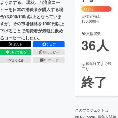
ようにする。 現状、台湾産コー
ヒーを日本の消費者が購入する場
115%
まちづくり・地域活性化
合¥3,000/100g以上となっていま
目標金額は
150,000円
すが、その市場価格を1000円以上
CAMPFIRE for Social Good
CAMPFIRE Creation
下げることで消費者が気軽に飲め
支援者数
CAMPFIREふるさと納税
machi-ya
コミュニティ
るコーヒーにしたい。
36
人
ポスト
シェア
LINEで送る
URLコピー
埋め込み
QRコード
募集終了まで残
り
終了
このプロジェクトは、
2018/05/24
に募集を開始