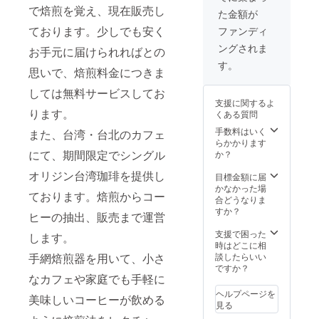
り上げ
ん。 梅
美肌効
で焙煎を覚え、現在販売し
た金額が
られて
山は台
果、腎
いるほ
湾茶の
ております。少しでも安く
機能
ファンディ
ど魅力
ような
UP、血
ングされま
的な農
お手元に届けられればとの
特徴が
流促
園で
ありな
進、精
す。
思いで、焙煎料金につきま
す。質
がらも
神安定
の高い
酸味が
成分 龍
しては無料サービスしてお
台湾産
あり、
眼花
支援に関するよ
シング
フルー
ります。
くある質問
ルエス
ティな
テート
味わい
手数料はいく
また、台湾・台北のカフェ
コー
です。
らかかります
ヒー
にて、期間限定でシングル
か？
100%で
オリジン台湾珈琲を提供し
す。毎
目標金額に届
年台湾
かなかった場
ております。焙煎からコー
の珈琲
合どうなりま
大会で
すか？
ヒーの抽出、販売まで運営
1-3位を
獲得し
支援で困った
します。
てお
時はどこに相
り、
手網焙煎器を用いて、小さ
談したらいい
2018年
ですか？
なカフェや家庭でも手軽に
もコー
ヒーの
ヘルプページを
美味しいコーヒーが飲める
品評会
見る
で1位と