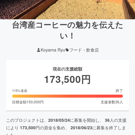
台湾産コーヒーの魅力を伝えた
い！
Koyama Ryu
フード・飲食店
現在の支援総額
173,500
円
終了
115
%達成
目標金額
150,000
円
支援者数
36
人
このプロジェクトは、
2018/05/24
に募集を開始し、
36
人の支援
により
173,500
円の資金を集め、
2018/06/23
に募集を終了しま