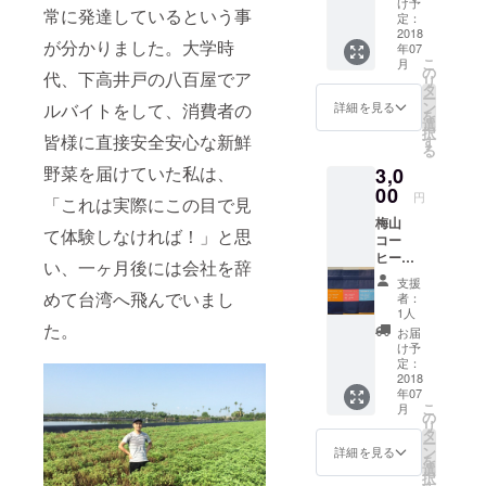
け予
疫力
つけて
常に発達しているという事
地型
定：
UP、不
いるそ
…南
2018
眠症、
が分かりました。大学時
うで
年07
投、雲
美肌効
す。
こ
月
林、嘉
の
果、腎
代、下高井戸の八百屋でア
リ
義、台
タ
機能
ー
南地区
ン
ルバイトをして、消費者の
詳細を見る
UP、血
を
味の特
選
流促
択
徴…香
皆様に直接安全安心な新鮮
す
進、精
る
りや味
神安定
野菜を届けていた私は、
3,0
の特徴
成分 龍
とし
00
眼花、
円
「これは実際にこの目で見
て、フ
氷砂糖
梅山
ローラ
て体験しなければ！」と思
コー
ルでお
ヒー８
茶のよ
い、一ヶ月後には会社を辞
０g &
うな味
支援
東山
わい。
めて台湾へ飛んでいまし
者：
コー
酸味は
1人
ヒー４
た。
強すぎ
お届
０g 東
ない中
け予
山と梅
程度。
定：
山は台
2018
東山は
年07
湾の山
台湾茶
こ
月
地型の
のよう
の
リ
コー
な優し
タ
ー
ヒーで
い甘味
ン
詳細を見る
を
す。 ●
が特徴
選
択
山地
で飲み