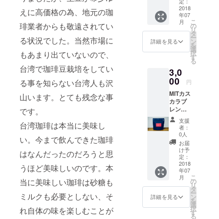
山は台
強すぎ
定：
MITカス
湾の山
2018
ない中
カラブ
えに高価格の為、地元の珈
年07
地型の
程度。
レンド
こ
月
コー
琲業者からも敬遠されてい
梅山は
の
コー
リ
ヒーで
台湾茶
タ
ヒーは
ー
る状況でした。当然市場に
す。 ●
のよう
ン
香り高
詳細を見る
を
山地
な特徴
選
いフ
択
もあまり出ていないので、
型 …
があり
す
ルー
る
南投、
ながら
ティー
台湾で珈琲豆栽培をしてい
3,0
雲林、
も酸味
な味わ
嘉義、
00
があ
いは
る事を知らない台湾人も沢
円
台南地
り、フ
コー
MITカス
区 味の
ルー
山います。とても残念な事
ヒーで
カラブ
特徴…
ティな
ありな
レンド
です。
香りや
味わい
がらフ
120g 東
味の特
です。
ルーツ
支援
台湾珈琲は本当に美味し
山と梅
徴とし
ティー
者：
山は台
て、フ
0人
をも連
い。今まで飲んできた珈琲
湾の山
ローラ
想さ
お届
地型の
ルでお
け予
せ、後
はなんだったのだろうと思
コー
茶のよ
定：
味は
ヒーで
2018
うな味
うほど美味しいのです。本
スッキ
年07
す。 ●
わい。
リとし
こ
月
山地
酸味は
当に美味しい珈琲は砂糖も
の
た風味
リ
型 …
強すぎ
タ
が口の
ー
ミルクも必要としない、そ
南投、
ない中
ン
詳細を見る
中に残
を
雲林、
程度。
選
り余韻
択
れ自体の味を楽しむことが
嘉義、
梅山は
す
もお楽
る
台南地