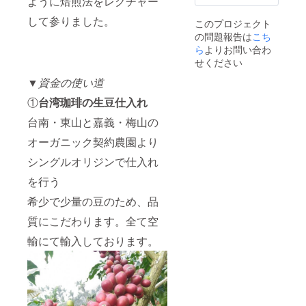
ように焙煎法をレクチャー
2位を総
なめし
して参りました。
このプロジェクト
まし
の問題報告は
こち
た。 日
本では
ら
よりお問い合わ
市場に
せください
出回っ
ていな
▼
資金の使い道
いため
①
台湾珈琲の生豆仕入れ
なかな
か手に
台南・東山と嘉義・梅山の
入らな
い代物
オーガニック契約農園より
です。
質の高
シングルオリジンで仕入れ
い台湾
産コー
を行う
ヒー豆
希少で少量の豆のため、品
100%で
す☕️
質にこだわります。全て空
輸にて輸入しております。