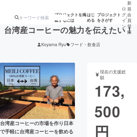
新
ロ
規
グ
会
プロジェクトを掲
はじ
プロジェクト
/
載するには
める
をさがす
イ
員
ン
登
台湾産コーヒーの魅力を伝えたい！
録
Koyama Ryu
フード・飲食店
人気のプロ
注目のリ
注目の新着プロ
募集終了が近いプ
もうすぐ公開
ジェクト
ターン
ジェクト
ロジェクト
されます
現在の支援総
額
アート・写真
音楽
173,
テクノロジー・ガジェット
ゲーム・サ
500
映像・映画
書籍・雑誌
台湾産コーヒーの市場を作り日本
円
で手軽に台湾産コーヒーを飲める
ビジネス・起業
チャレンジ