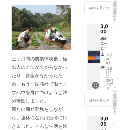
リ
型 …
酸味は
タ
レンド
ー
南投、
強すぎ
ン
コー
詳細を見る
を
雲林、
ない中
選
ヒーは
択
嘉義、
程度。
す
香り高
る
台南地
東山は
いフ
3,0
区 味の
台湾茶
ルー
特徴…
00
のよう
ティー
円
香りや
な優し
な味わ
梅山
味の特
い甘味
いは
コー
徴とし
が特徴
コー
ヒー８
て、フ
で飲み
ヒーで
０g &
ローラ
疲れを
ありな
支援
MITカス
ルでお
三ヶ月間の農業体験後、輸
しませ
がらフ
者：
カラブ
茶のよ
ん。酸
0人
ルーツ
出入の方法が分からなかっ
レンド
うな味
味はあ
ティー
お届
４０g
わい。
まり感
け予
をも連
たり、資金がなかったた
梅山は
酸味は
定：
じませ
想さ
台湾の
2018
強すぎ
ん。
せ、後
め、もう一度商社で働きノ
年07
山地型
ない中
MITカス
味は
こ
月
のコー
程度。
の
カラブ
スッキ
ウハウを身につけようと決
リ
ヒーで
東山は
タ
レンド
リとし
ー
す。 ●
台湾茶
ン
め帰国しました。
コー
詳細を見る
た風味
を
山地
のよう
選
ヒーは
が口の
択
型 …
新たに商社勤務をしなが
な優し
す
香り高
中に残
る
南投、
い甘味
いフ
り余韻
ら、連休になれば台湾に行
3,0
雲林、
が特徴
ルー
もお楽
嘉義、
00
で飲み
ティー
しみい
円
きました。そんな生活を繰
台南地
疲れを
な味わ
ただけ