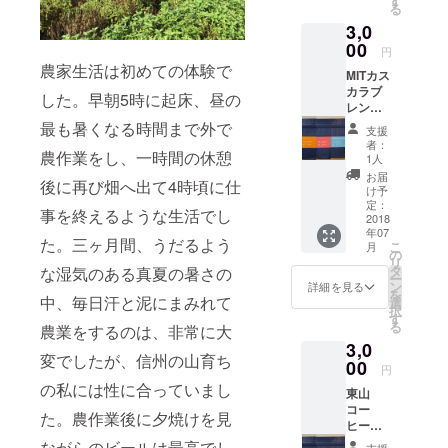
す
る
型 …
疲れを
3,0
南投、
しませ
雲林、
00
ん。酸
円
嘉義、
味はあ
農家生活は初めての体験で
MITカス
台南地
まり感
カラブ
区 味の
じませ
した。早朝5時に起床、昼の
レンド
特徴…
ん。 梅
８０g &
香りや
最も暑くなる時間まで外で
山は台
支援
東山
味の特
湾茶の
者：
コー
農作業をし、一時間の休憩
徴とし
ような
1人
ヒー４
て、フ
特徴が
お届
後に再び畑へ出て4時頃に仕
０g 東
ローラ
ありな
け予
山と梅
ルでお
定：
がらも
事を終えるような生活でし
山は台
2018
茶のよ
酸味が
年07
湾の山
うな味
あり、
た。三ヶ月間、うだるよう
こ
月
地型の
わい。
の
フルー
リ
コー
酸味は
タ
ティな
な湿気のある真夏の暑さの
ー
ヒーで
強すぎ
ン
味わい
詳細を見る
を
す。 ●
中、毎日汗と泥にまみれて
ない中
選
です。
択
山地
程度。
す
る
農業をするのは、非常に大
型 …
東山は
3,0
南投、
台湾茶
変でしたが、信州の山育ち
雲林、
00
のよう
円
嘉義、
な優し
の私には性に合っていまし
東山
台南地
い甘味
コー
区 味の
が特徴
た。農作業後に夕焼けを見
ヒー８
特徴…
で飲み
０g &
香りや
疲れを
ながらのビールは最高でし
支援