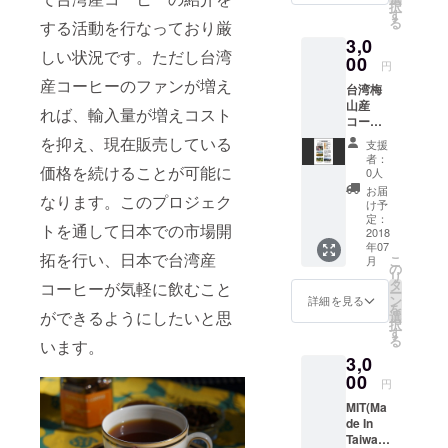
択
すが、
することで
す
る
する活動を行なっており厳
必要で
台湾の現代
3,0
あれば
しい状況です。ただし台湾
グルメとし
ミルで
00
円
粉砕し
て紹介して
産コーヒーのファンが増え
台湾梅
たもの
いけたらと
山産
を郵送
れば、輸入量が増えコスト
コー
考えており
いたし
ヒーと
ます。
を抑え、現在販売している
ます。
支援
メッ
またお
者：
セージ
価格を続けることが可能に
礼の気
0人
カード
持ちを
お届
なります。このプロジェク
80g........
手紙で
け予
.¥3000
お送り
定：
トを通して日本での市場開
コー
2018
致しま
年07
ヒー豆
す。
拓を行い、日本で台湾産
こ
月
は基本
【ココ
の
リ
豆のま
がポイ
タ
コーヒーが気軽に飲むこと
ー
ま封を
ント☝
ン
詳細を見る
を
閉じま
ができるようにしたいと思
〓！】
選
択
すが、
自然農
す
る
います。
必要で
法で栽
3,0
あれば
培をし
ミルで
00
てお
円
粉砕し
り、
MIT(Ma
たもの
オーガ
de In
を郵送
ニック
Taiwan)
いたし
なコー