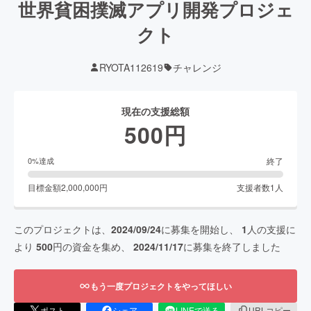
世界貧困撲滅アプリ開発プロジェ
クト
RYOTA112619
チャレンジ
現在の支援総額
500
円
終了
0
%達成
目標金額
2,000,000
円
支援者数
1
人
このプロジェクトは、
2024/09/24
に募集を開始し、
1
人の支援に
より
500
円の資金を集め、
2024/11/17
に募集を終了しました
もう一度プロジェクトをやってほしい
ポスト
シェア
LINEで送る
URLコピー