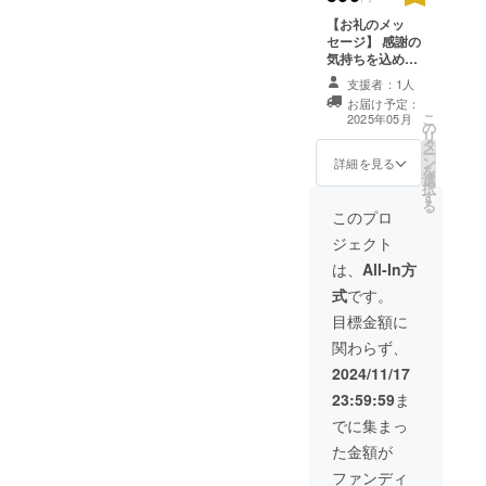
【お礼のメッ
セージ】 感謝の
気持ちを込め
て、お礼のメッ
支援者：1人
セージをお送り
お届け予定：
します。
こ
2025年05月
の
リ
タ
ー
ン
詳細を見る
を
選
択
す
る
このプロ
ジェクト
は、
All-In方
式
です。
目標金額に
関わらず、
2024/11/17
23:59:59
ま
でに集まっ
た金額が
ファンディ