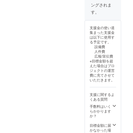
ングされま
す。
支援金の使い道
集まった支援金
は以下に使用す
る予定です。
設備費
人件費
広報/宣伝費
※目標金額を超
えた場合はプロ
ジェクトの運営
費に充てさせて
いただきます。
支援に関するよ
くある質問
手数料はいく
らかかります
か？
目標金額に届
かなかった場