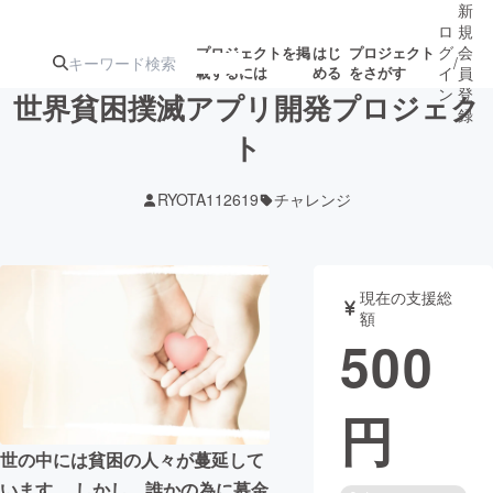
新
ロ
規
グ
会
プロジェクトを掲
はじ
プロジェクト
/
載するには
める
をさがす
イ
員
ン
登
世界貧困撲滅アプリ開発プロジェク
録
ト
人気のプロ
注目のリ
注目の新着プロ
募集終了が近いプ
もうすぐ公開
RYOTA112619
チャレンジ
ジェクト
ターン
ジェクト
ロジェクト
されます
アート・写真
音楽
現在の支援総
額
500
テクノロジー・ガジェット
ゲーム・サ
円
映像・映画
書籍・雑誌
世の中には貧困の人々が蔓延して
ビジネス・起業
チャレンジ
います。 しかし、誰かの為に募金