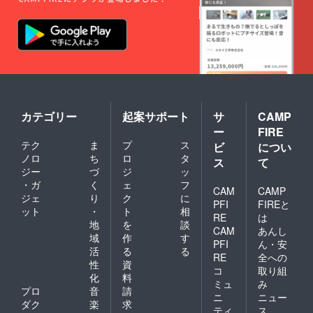
カテゴリー
起案サポート
サ
CAMP
ー
FIRE
テク
ま
プ
ス
ビ
につい
ノロ
ち
ロ
タ
ス
て
ジー
づ
ジ
ッ
・ガ
く
ェ
フ
CAM
CAMP
ジェ
り
ク
に
PFI
FIREと
ット
・
ト
相
RE
は
地
を
談
CAM
あんし
域
作
す
PFI
ん・安
活
る
る
RE
全への
性
資
コ
取り組
化
料
ミュ
み
プロ
音
請
ニ
ニュー
ダク
楽
求
ティ
ス