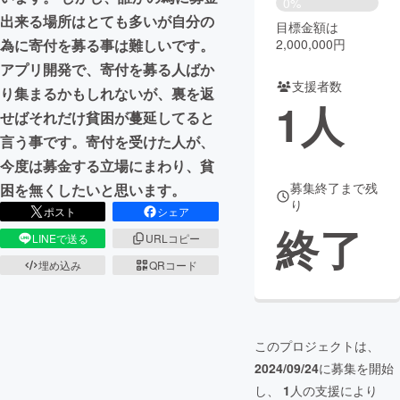
0%
出来る場所はとても多いが自分の
目標金額は
まちづくり・地域活性化
2,000,000円
為に寄付を募る事は難しいです。
アプリ開発で、寄付を募る人ばか
支援者数
CAMPFIRE for Social Good
CAMPFIRE Creation
り集まるかもしれないが、裏を返
1
人
CAMPFIREふるさと納税
machi-ya
コミュニティ
せばそれだけ貧困が蔓延してると
言う事です。寄付を受けた人が、
今度は募金する立場にまわり、貧
募集終了まで残
困を無くしたいと思います。
り
ポスト
シェア
終了
LINEで送る
URLコピー
埋め込み
QRコード
このプロジェクトは、
2024/09/24
に募集を開始
し、
1
人の支援により