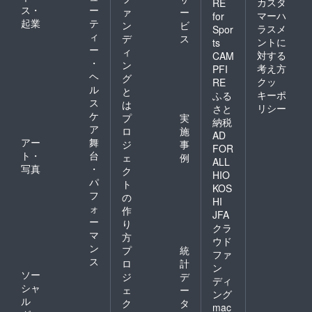
カスタ
RE
ス・
ー
ァ
ー
マーハ
for
起業
テ
ン
ビ
ラスメ
Spor
ィ
デ
ス
ントに
ts
ー
ィ
対する
CAM
・
ン
考え方
PFI
ヘ
グ
クッ
RE
ル
と
キーポ
ふる
ス
は
リシー
さと
ケ
プ
実
納税
ア
ロ
施
AD
アー
舞
ジ
事
FOR
ト・
台
ェ
例
ALL
写真
・
ク
HIO
パ
ト
KOS
フ
の
HI
ォ
作
JFA
ー
り
クラ
マ
方
ウド
ン
プ
統
ファ
ス
ロ
計
ン
ソー
ジ
デ
ディ
シャ
ェ
ー
ング
ル
ク
タ
mac