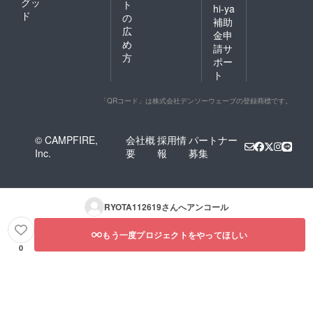
グッ
ト
hi-ya
ド
の
補助
広
金申
め
請サ
方
ポー
ト
「QRコード」は株式会社デンソーウェーブの登録商標です。
© CAMPFIRE,
会社概
採用情
パートナー
Inc.
要
報
募集
RYOTA112619
さんへアンコール
もう一度プロジェクトをやってほしい
0