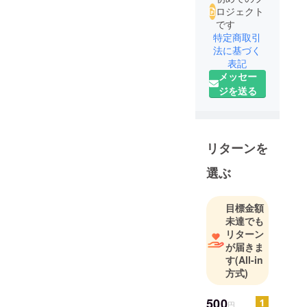
ロジェクト
です
特定商取引
法に基づく
表記
メッセー
ジを送る
リターンを
選ぶ
目標金額
未達でも
リターン
が届きま
す
(All-in
方式)
500
円