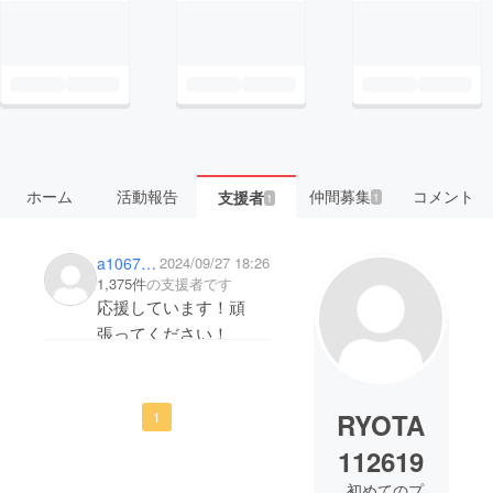
ホーム
活動報告
仲間募集
コメント
支援者
1
1
a10671cd0484
2024/09/27 18:26
1,375件
の支援者です
応援しています！頑
張ってください！
RYOTA
1
112619
初めてのプ