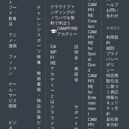
ト
CAM
ヘルプ
クラウドファ
フー
チ
PFI
お問い
ンディングの
ド・
ャ
RE
合わせ
ノウハウを無
飲食
レ
Crea
料で学ぼう
店
ン
tion
各種規定
CAMPFIRE
ジ
CAM
アカデミー
アニ
ス
利用規
PFI
メ・
ポ
約
RE
漫画
ー
CA
説
細則
for
ツ
MP
明
プライ
Soci
ファ
映
FI
会
バシー
al
ッ
像
RE
・
ポリ
Goo
ショ
・
ア
相
シー
d
ン
映
カ
談
特定商
CAM
画
デ
会
取引法
PFI
ゲー
書
ミ
に基づ
RE
ム・
籍
ー
く表記
for
サー
・
と
情報セ
Ente
ビス
雑
は
キュリ
rtain
開発
誌
ク
サ
ティ方
men
出
ラ
ポ
針
t
版
ウ
ー
反社基
CAM
ビジ
ビ
ド
ト
本方針
PFI
ネ
ュ
フ
サ