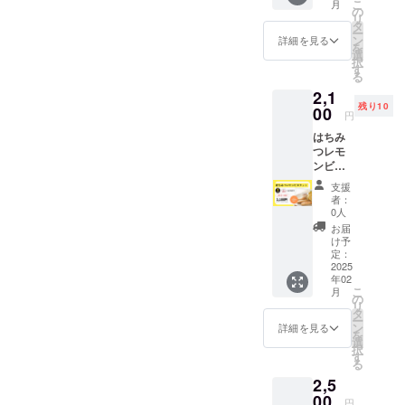
いませ。こちらの写真はき
こ
月
の注文
な牧之
の
しっと
品開封
リ
ページ
原市産
タ
りとし
れいに熟したマイヤーレモ
前には
ー
です。
はちみ
ン
た口ど
詳細を見る
必ずお
を
静岡県
ンの写真です！つやつやし
つ
選
けと、
届けの
択
牧之原
「Hone
す
爽やか
リター
る
ててかわいい・・・
市の恵
yboy」
なレモ
ンに貼
2,1
みを
を贅沢
ンの酸
付され
残り10
たっぷ
00
に使用
味、そ
たラベ
円
り詰め
し、地
してあ
ルや注
はちみ
込んだ
元の洋
とから
意書き
つレモ
特別な
菓子店
追いか
をご確
ンビス
焼き菓
「サン
けてく
認くだ
ケット
子が登
フラン
る優し
さい。
支援
【注】2
場！ 牧
シスコ
いはち
者：
月26日
之原市
パイハ
0人
みつの
(水)発送
産「波
ウス」
甘さが
お届
分（消
乗りレ
が丁寧
け予
絶妙な
費期
モン」
定：
に焼き
ハーモ
限：3月
2025
と、香
上げま
ニーを
年02
2日）の
り豊か
した。
奏でま
こ
月
注文
な牧之
の
しっと
す♪ 甘
リ
ページ
原市産
タ
りとし
さ控え
ー
です。
はちみ
ン
た口ど
詳細を見る
めで後
を
静岡県
つ
選
けと、
味さっ
択
牧之原
「Hone
す
爽やか
ぱり。
る
市の恵
yboy」
なレモ
普段の
2,5
みを
を贅沢
ンの酸
おやつ
たっぷ
00
に使用
味、そ
にはも
円