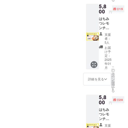
牧之原
ト日を
ちみつ
果汁、
経つご
5,8
市産の
複数設
の上品
レモン
とに深
残り15
「波乗
00
定いた
な甘さ
の皮、
まる味
円
りレモ
します
が織り
あんず
わい
はちみ
ン」と
ので、
なす、
ジャ
を、食
つレモ
「hone
ご参加
牧之原
ム、粉
べたい
ンチー
yboy」
いただ
市なら
糖、
分だけ
ズケー
のはち
ける日
ではの
ナッツ
切り分
支援
キ
みつを
にご参
特別な
類 ○ア
者：
けなが
【注】1
使用し
加くだ
5人
味わい
レル
らゆっ
月27日
た特製
さい。
をぜひ
ギー表
お届
くりと
(月)発送
チーズ
こちら
け予
お楽し
示につ
お楽し
分（消
ケーキ
定：
のチ
みくだ
いて 小
みいた
費期
2025
をお届
ケット
さい！
麦、乳
だけま
年01
限：1月
けしま
で大人1
製品、
す。大
こ
月
31日）
す！地
の
名（＋
卵、
切な人
リ
の注文
元洋菓
タ
子ども1
ナッツ
との団
ー
ページ
子店
ン
名）ご
詳細を見る
類(トッ
らん
を
です。
「サン
選
参加い
ピング)
や、特
択
静岡県
フラン
す
ただけ
○保存方
別なひ
る
牧之原
シスコ
ます。
法、消
ととき
5,8
市産の
パイハ
また収
費期限
に寄り
残り20
「波乗
00
ウス」
穫した
冷蔵で
円
添う一
りレモ
とのコ
レモン
10日(発
品で
はちみ
ン」と
ラボ
1kgお持
送から)
す。 ※
つレモ
「hone
で、創
ち帰り
召し上
システ
ンチー
yboy」
業40年
いただ
がる前
ムの都
ズケー
のはち
の伝統
けま
に、常
支援
合上、
キ