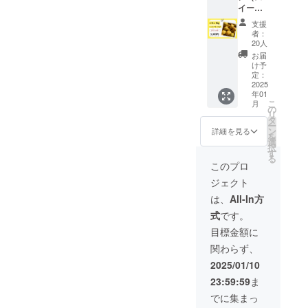
ます。
いかが
ので、
ーバッ
イート
む製品
りレモ
月12日
ケット
本製品
でしょ
開封前
グ） 内
レモ
を製造
ン1kg
発送分
・堀内
にはち
うか！ -
に必ず
容量；1
支援
ン）
してい
・レモ
は、当
カレン
みつを
-----------
者：
ご確認
パック
1kg】
ます。
ン緑茶
日製造
ダー
20人
使用し
-- ①波
くださ
（ティ
生産量
保存方
・
したも
（横
ており
乗りレ
お届
い。 毎
ーバッ
がわず
法・消
ウィー
のとな
148mm
け予
ます。1
モン
日のご
グ
か、酸
費期
クエン
定：
りま
× 縦
歳未満
1kg（品
褒美や
2g×10
味が少
2025
限： 要
ドシト
す。消
100mm
の乳児
種は選
贈り物
個） 大
年01
ないス
冷蔵
ロン
費期限
） の豪
には与
べませ
にぴっ
きさ；
こ
月
イート
（10℃
（金の
の
は2月16
華6点
えない
ん） 名
たりの
200×70
リ
レモン
前後）
延べ
タ
日とな
セッ
でくだ
称；牧
チーズ
×60㎜
ー
をお届
で保
棒） ・
ン
りま
ト！ ぜ
詳細を見る
さい。
之原市
ケーキ
原材
を
けしま
存、製
はちみ
選
す。 ＜
ひ波乗
商品ラ
産レモ
を、こ
料；
択
す。 そ
造日を
つレモ
す
お届
りレモ
ベルに
ン ②レ
の機会
茶、レ
る
のまま
含め5日
ンチー
け・注
ンの魅
このプロ
は原材
モン緑
にぜひ
モン
生食で
以内に
ズケー
意事項
力をす
料や注
茶 名
お試し
（静岡
ジェクト
きるく
お召し
キ ・は
＞ 冷蔵
べて堪
意事項
称；煎
くださ
県産）
らい、
上がり
ちみつ
便でお
能して
は、
All-In方
が記載
茶
い！
賞味期
酸味が
くださ
レモン
届けし
みては
されて
（ティ
限；外
式
です。
少なく
い。 ※2
ビス
ます。
いかが
います
ーバッ
装に記
まろや
月26日
ケット
本製品
でしょ
目標金額に
ので、
グ） 内
載 ③
か。 皮
発送分
・堀内
にはち
うか！ -
開封前
容量；1
ウィー
関わらず、
も薄く
は、当
カレン
みつを
-----------
に必ず
パック
クエン
食べや
日製造
ダー
使用し
-- ①波
2025/01/10
ご確認
（ティ
ドシト
すい品
したも
（横
ており
乗りレ
くださ
ーバッ
ロン
23:59:59
ま
種で
のとな
148mm
ます。1
モン
い。 毎
グ
（金の
す！ レ
りま
× 縦
歳未満
1kg（品
でに集まっ
日のご
2g×10
延べ
モンは
す。消
100mm
の乳児
種は選