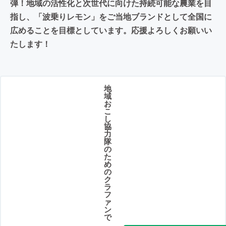
弾！地域の活性化と次世代に向けた持続可能な農業を目
指し、「波乗りレモン」をご当地ブランドとして全国に
広めることを目標としています。応援よろしくお願いい
たします！
地
域
お
こ
し
協
力
隊
の
た
め
の
ク
ラ
フ
ァ
ン
で
、