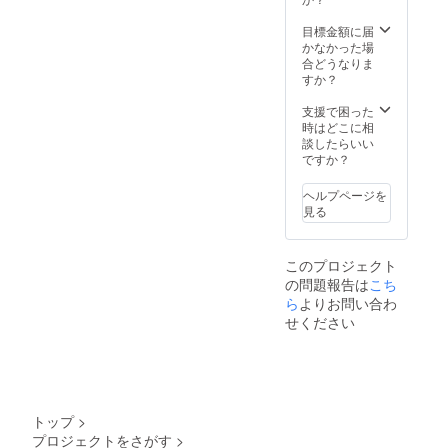
㎜） 原
て；小
之原市
意事項
称；煎
お試し
県産）
材料；
麦、乳
100%
が記載
茶
目標金額に届
くださ
賞味期
卵、小
製品、
◯消費
されて
（ティ
かなかった場
い！
限；外
麦粉、
卵、
期限 青
います
ーバッ
合どうなりま
装に記
砂糖、
ナッツ
果です
ので、
グ） 内
すか？
載 ③
バ
類(トッ
ので、
開封前
容量；1
ウィー
ター、
ピング)
到着後
に必ず
パック
支援で困った
クエン
レモン
保存方
できる
ご確認
（ティ
時はどこに相
ドシト
果汁、
法、消
だけ早
くださ
ーバッ
談したらいい
ロン
レモン
費期
くお召
い。 毎
グ
ですか？
（金の
の皮、
限；冷
し上が
日のご
2g×10
延べ
あんず
蔵で10
りくだ
褒美や
個） 大
棒） 名
ジャ
ヘルプページを
日(発送
さい。
贈り物
きさ；
称；焼
ム、粉
見る
から) 召
◯保存
にぴっ
200×70
き菓子
糖、
し上が
方法、
たりの
×60㎜
内容
ナッツ
る前
冷蔵庫
チーズ
原材
量；１
類 アレ
に、常
このプロジェクト
または
ケーキ
料；
本
ルギー
温にも
の問題報告は
冷暗所
こち
を、こ
茶、レ
（140×
表示に
どすこ
で保管
の機会
モン
ら
よりお問い合わ
60×55
つい
とをお
してく
にぜひ
（静岡
㎜） 原
せください
て；小
すすめ
ださ
お試し
県産）
材料；
麦、乳
しま
い。 ◯
くださ
賞味期
卵、小
製品、
す。 ④
お届け
い！
限；外
麦粉、
卵、
はちみ
につい
装に記
砂糖、
ナッツ
つレモ
て 11月
載 ③
バ
類(トッ
ンチー
～2月
ウィー
ター、
ピング)
ズケー
トップ
>
頃、順
クエン
レモン
保存方
キ 名
プロジェクトをさがす
>
次発送
ドシト
果汁、