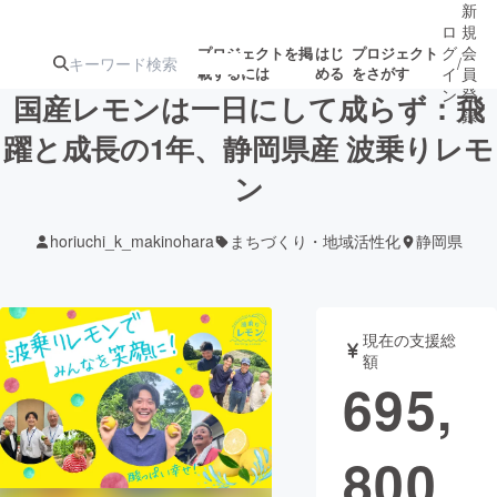
新
ロ
規
グ
会
プロジェクトを掲
はじ
プロジェクト
/
載するには
める
をさがす
イ
員
ン
登
国産レモンは一日にして成らず：飛
録
躍と成長の1年、静岡県産 波乗りレモ
ン
人気のプロ
注目のリ
注目の新着プロ
募集終了が近いプ
もうすぐ公開
ジェクト
ターン
ジェクト
ロジェクト
されます
horiuchi_k_makinohara
まちづくり・地域活性化
静岡県
アート・写真
音楽
現在の支援総
テクノロジー・ガジェット
ゲーム・サ
額
695,
映像・映画
書籍・雑誌
800
ビジネス・起業
チャレンジ