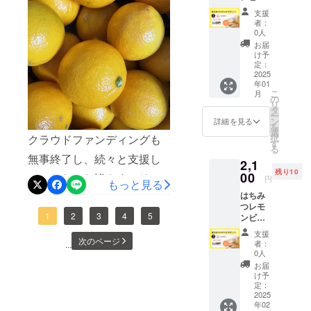
明けす
ケット
子が登
県産）
ぐの予
支援
【注】1
場！ 牧
○アレル
定で
者：
月27日
之原市
ギー表
0人
す。 ・
(月)発送
産「波
示につ
商品サ
お届
分（消
乗りレ
いて
け予
イズ：
費期
モン」
定：
茶、レ
横
限：1月
2025
と、香
モン ○
148mm
年01
31日）
り豊か
賞味期
× 縦
こ
月
の注文
な牧之
の
限 外装
100mm
リ
ページ
原市産
タ
に記載
ー
です。
はちみ
ン
〇お届
詳細を見る
を
静岡県
つ
選
けにつ
択
クラウドファンディングも
牧之原
「Hone
す
いて 1
る
市の恵
yboy」
月～2月
無事終了し、続々と支援し
2,1
みを
を贅沢
にお届
残り10
たっぷ
00
に使用
ていただいた皆さまへリ
け予定
円
もっと見る
り詰め
し、地
です。
はちみ
ターン品を発送しておりま
込んだ
元の洋
原材料
つレモ
特別な
菓子店
及び添
す！皆さまご支援ありがと
1
2
3
4
5
ンビス
焼き菓
「サン
加物等
ケット
子が登
フラン
の食品
支援
うございました！一つ一つ
【注】2
場！ 牧
次のページ
シスコ
表示は
者：
...
月12日
之原市
パイハ
0人
心を込めて発送しておりま
お届け
(水)発送
産「波
ウス」
商品の
お届
分（消
すので、まだ届いていない
乗りレ
が丁寧
け予
ラベル
費期
モン」
定：
に焼き
に表記
方はもう少々お待ちくださ
限：2月
2025
と、香
上げま
されま
年02
16日）
り豊か
した。
す。 商