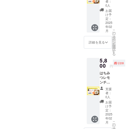
みつを
製法を
す！
者：
温にも
提供時
【注】2
使用し
基に、
0人
【開催
どすこ
期が1月
月12日
た特製
地元素
場所】
お届
とをお
の表記
(水)発送
チーズ
材の魅
け予
静岡県
すすめ
となっ
分（消
ケーキ
定：
力を最
牧之原
しま
ており
費期
2025
をお届
大限に
市内の
す。 〇
ますが
年02
限：2月
けしま
活かし
農家さ
お届け
12月中
こ
月
16日）
す！地
の
た一品
んが保
につい
の発送
リ
の注文
元洋菓
タ
です。
有する
て 冷蔵
となり
ー
ページ
子店
ン
～3層仕
詳細を見る
畑 【開
でお届
ます。
を
です。
「サン
選
立ての
催日
けしま
＜商品
択
静岡県
フラン
す
贅沢な
時】11
す。順
詳細＞
る
牧之原
シスコ
味わい
月～2月
次発送
名称：
5,8
市産の
パイハ
～ 下
頃（10
しま
菓子パ
残り20
「波乗
00
ウス」
層・中
月下旬
円
す。 原
ン 内容
りレモ
とのコ
層：レ
頃調
材料及
量：1本
はちみ
ン」と
ラボ
モン果
整、
び添加
サイ
つレモ
「hone
で、創
汁と皮
メール
物等の
ズ：約
ンチー
yboy」
業40年
を練り
にてご
食品表
20cm ×
ズケー
のはち
の伝統
込んだ
連絡い
支援
示はお
12cm
キ
みつを
製法を
ベイク
者：
たしま
届け商
賞味期
【注】2
使用し
基に、
0人
ド生
す。）
品のラ
限：
月26日
た特製
地元素
地。爽
お届
【当日
ベルに
2025年
(水)発送
チーズ
材の魅
け予
やかな
のスケ
表記さ
1月11日
分（消
ケーキ
定：
力を最
酸味と
ジュー
れま
保存方
費期
2025
をお届
大限に
甘さの
ル予
す。 商
法：直
年02
限：3月
けしま
活かし
バラン
定】 午
品開封
こ
射日
月
2日）の
す！地
の
た一品
スが絶
前もし
前には
リ
光・高
注文
元洋菓