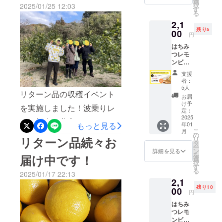
レン
味わいを試してみたい方に
選
択
2025/01/25 12:03
の2つの
てのレモンや畑の様子を見
ダーに
す
る
向けて、3種食べ比べセット
ブラン
ほしい
て今シーズンのイメージを
2,1
ドをブ
という
と 5種食べ比べセット もご
残り5
レンド
00
要望を
円
膨らませていました。香り
したレ
聞いて
用意しております！クラウ
はちみ
モン緑
スタッ
や酸味のわずかな違いを感
つレモ
茶で
フが実
ドファンディングで応援し
ンビス
す！ ◯
じ取りながら試食していま
現させ
ケット
てくださった皆さまに、今
名称 煎
まし
支援
した。今シーズンのレモン
【注】1
茶
た！ た
者：
年も“波に乗った旬のレモ
月13日
（ティ
くさん
5人
緑茶は2月～3月ごろ完成予
リターン品の収穫イベント
(月)発送
ーバッ
作って
お届
ン”をお届けできるのを楽し
分（消
グ） ◯
余って
け予
定！まだ届いていない方は
を実施しました！波乗りレ
費期
内容量
定：
しまっ
みにしています。引き続
限：1月
2025
1パック
もう少々お待ちください！
ては悲
モン部会の農家さんとのお
年01
もっと見る
17日）
き、波乗りレモンを応援し
（ティ
しいの
こ
月
の注文
話やレモンの食べ比べも
ーバッ
の
で、ぜ
リターン品続々お
リ
ていただけたら嬉しいで
ページ
グ
タ
ひみな
ー
行って、楽しんでいただき
です。
2g×15
ン
さん応
詳細を見る
す！
を
届け中です！
静岡県
個） ◯
選
援よろ
ました！ありがとうござい
択
牧之原
大きさ
す
しくお
る
市の恵
2025/01/17 22:13
200×12
願いい
ました！
2,1
みを
0×50㎜
たしま
残り10
たっぷ
00
程度 ○
す！！
円
り詰め
原材料
！ お届
はちみ
込んだ
茶、レ
けは年
つレモ
特別な
モン
末～年
ンビス
焼き菓
（静岡