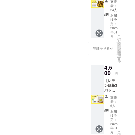
ださ
できる
て 11月
支援
名称：
射日
牛乳、
剤、増
1kg(4種
イベン
い。）
だけ早
者：
～2月
焼き菓
光・高
無塩バ
粘多糖
類) 】
トで
◯品
24人
くお召
頃、順
子（は
温多湿
ター、
類 アレ
ユーレ
す。実
種：璃
し上が
お届
次発送
ちみつ
を避
国産は
ルギー
カ、リ
施日は3
の香 ◯
け予
りくだ
※送料込
レモン
け、常
ちみ
表示
スボ
月下旬
定：
原産
さい。
みのお
ビス
温で保
つ、レ
卵、乳
ン、マ
2025
から4月
地： 牧
◯保存
値段で
ケッ
存して
モン果
年01
成分、
イ
上旬を
之原市
方法、
す。
ト） 内
こ
くださ
月
汁、レ
小麦、
ヤー、
予定し
の
100%
冷蔵庫
容量：1
リ
い。 原
モン
アーモ
璃の香
ており
タ
◯消費
または
袋2本入
ー
材料 原
皮、塩/
ンドを
の4種類
ます。
ン
期限 青
詳細を見る
冷暗所
り × 3袋
を
材料
加工澱
含みま
が各種
気候に
選
果です
で保管
サイ
択
ミック
粉、ト
す。 ※
１個以
よって
す
ので、
してく
ズ：1本
る
ス粉
レハ
製造工
上入っ
変わる
到着後
ださ
約10cm
（小麦
ロー
4,5
場で
ている
ので、3
できる
い。 ◯
賞味期
粉、砂
ス、
は、く
食べ比
00
月上旬
だけ早
お届け
円
限：製
糖、そ
ベーキ
るみ、
べセッ
頃日程
くお召
につい
造日含
の
ングパ
【レモ
大豆を
ト。 レ
を調整
し上が
て 11月
む5日
他）、
ウ
ン緑茶3
含む製
モンは
いたし
りくだ
～2月
保存方
ヨーグ
ダー、
パック
品も製
すべて
ます。
さい。
頃、順
法：直
ルト、
乳化
(スタン
造して
箱の重
イベン
◯保存
次発送
支援
射日
牛乳、
剤、増
ドパッ
いま
量込で
ト日を
方法、
者：
※送料込
光・高
無塩バ
粘多糖
ク)】 静
す。 注
す。 ◯
複数設
6人
冷蔵庫
みのお
温多湿
ター、
類 アレ
岡牧之
意事項
名称 レ
定いた
または
お届
値段で
を避
国産は
ルギー
原市の
はちみ
モン ◯
します
け予
冷暗所
す。
け、常
ちみ
表示
ブラン
つを使
内容量
定：
ので、
で保管
温で保
つ、レ
卵、乳
ド茶
2025
用して
1kg（1
ご参加
してく
存して
モン果
年01
成分、
「望」
いるた
kgの目
いただ
ださ
こ
くださ
月
汁、レ
小麦、
と「波
め、1歳
安は7～
の
ける日