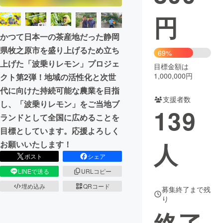
円
まちづくり・地域活性化
かつて日本一の茶産地だった静岡
県牧之原市を盛り上げるため立ち
CAMPFIRE for Social Good
CAMPFIRE Creation
69%
上げた「波乗りレモン」プロジェ
CAMPFIREふるさと納税
machi-ya
コミュニティ
目標金額は
1,000,000円
クト第2弾！地域の活性化と次世
代に向けた持続可能な農業を目指
支援者数
し、「波乗りレモン」をご当地ブ
139
ランドとして全国に広めることを
目標としています。応援よろしく
人
お願いいたします！
ポスト
シェア
LINEで送る
URLコピー
埋め込み
QRコード
募集終了まで残
り