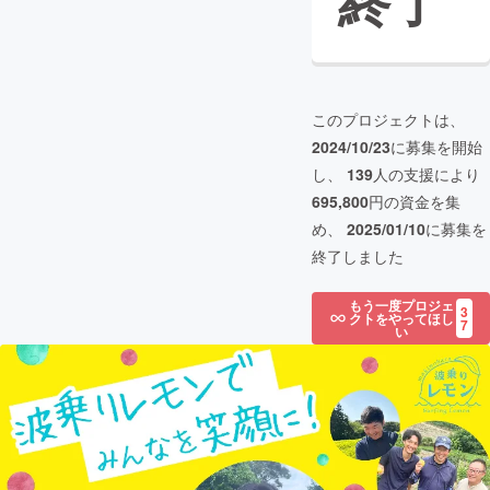
終了
このプロジェクトは、
2024/10/23
に募集を開始
し、
139
人の支援により
695,800
円の資金を集
め、
2025/01/10
に募集を
終了しました
もう一度プロジェ
3
クトをやってほし
7
い