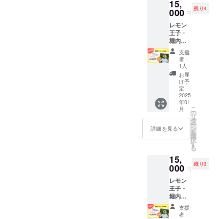
ヨーグ
産はち
15,
ワーに
すが12
◯消費
温にも
らかな
称：生
ルト
みつ、
残り4
ぴった
000
月中の
期限 青
どすこ
円
口溶け
菓子
（国内
植物性
りな品
発送で
果です
とをお
が特徴
（はち
製
油脂、
レモン
種で
す） ク
ので、
すすめ
です。
みつレ
造）、
アーモ
王子・
す。 レ
リスマ
到着後
しま
甘さ控
モン
小麦
ンド
堀内厳
モンは
スを彩
できる
す。 〇
えめ
チーズ
粉、鶏
エッセ
選！ 波
すべて
る伝統
だけ早
お届け
支援
で、甘
ケー
卵、ク
ンス、
乗りレ
箱の重
菓子と
くお召
者：
につい
いもの
キ） 内
リーム
安定剤
モンコ
量込で
1人
波乗り
し上が
て 冷蔵
が苦手
容量：1
チー
（ロー
ラボ商
す。 ◯
レモン
りくだ
お届
でお届
な方か
ホール
ズ、バ
カスト
品スペ
名称 レ
け予
の特別
さい。
けしま
らも
（410g
ター、
ビーン
シャル
モン ◯
定：
な香り
◯保存
す。順
「これ
予定）
砂糖、
ガム）
セット
2025
内容量
が織り
方法、
次発送
だけは
大き
パイ
年01
※卵、乳
★
10kg（
なす、
冷蔵庫
しま
食べら
こ
さ：直
月
ナップ
成分、
【注】1
1kgの目
の
この季
または
す。
れ
リ
径
ル、レ
小麦、
月13日
安は7～
タ
節なら
冷暗所
〈レモ
る！」
ー
16cm（
モン果
アーモ
(月)発送
12個で
ン
詳細を見る
ではの
で保管
ン緑
と大好
を
予定）
汁、レ
ンドを
分とな
すが、
選
贅沢な
してく
茶〉 ◯
評♪ ＜
択
原材
モン
含みま
りま
品種や
す
ひとと
ださ
名称 煎
製品情
る
料：
皮、国
す。製
す。
生育状
きをお
い。 ◯
茶
報＞ 名
ヨーグ
産はち
15,
造工場
（冷蔵
況に
楽しみ
お届け
（ティ
称：生
ルト
みつ、
残り3
では、
便でお
000
よって
くださ
につい
円
ーバッ
菓子
（国内
植物性
くる
届けし
差があ
い。
て 11月
グ） ◯
（はち
製
油脂、
レモン
み・大
ます）
ります
～2月
内容量
みつレ
造）、
アーモ
王子・
豆を含
・波乗
のでご
頃、順
1箱
モン
小麦
ンド
堀内厳
む製品
りレモ
了承く
次発送
（ティ
チーズ
粉、鶏
エッセ
選！ 波
を製造
ン1kg
ださ
※送料込
支援
ーバッ
ケー
卵、ク
ンス、
乗りレ
してい
・レモ
い。）
者：
みのお
グ
キ） 内
リーム