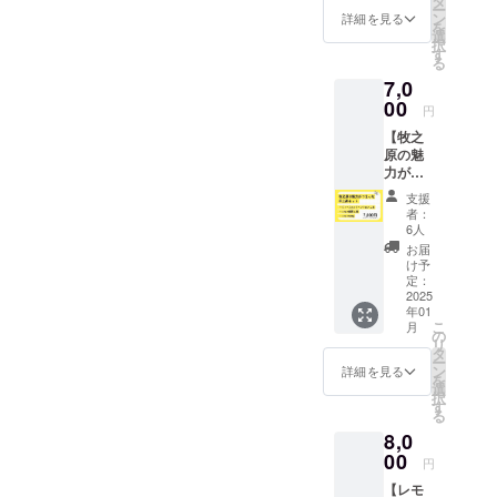
タ
です。
妙で
くは午
必ずお
ー
温多湿
ページ
子店
ン
～3層仕
詳細を見る
す。 上
後2～3
届けの
を
を避け
です。
「サン
選
立ての
層：サ
時間
リター
択
て保存
静岡県
フラン
す
贅沢な
ワーク
で、収
ンに貼
る
してく
牧之原
シスコ
味わい
リーム
穫体験
付され
ださい
7,0
市産の
パイハ
～ 下
に国産
を行っ
たラベ
原材料
「波乗
00
ウス」
層・中
はちみ
円
ていた
ルや注
小麦粉
りレモ
とのコ
層：レ
つを贅
だきま
意書き
（国内
【牧之
ン」と
ラボ
モン果
沢に使
す。
をご確
製
原の魅
「hone
で、創
汁と皮
用。な
認くだ
造）、
力がつ
yboy」
業40年
を練り
めらか
さい。
砂糖、
まった
のはち
の伝統
込んだ
で優し
支援
バター
手土産
みつを
製法を
ベイク
者：
い甘さ
（無
セット
使用し
基に、
6人
ド生
が広が
塩）、
（ウィ
た特製
地元素
地。爽
お届
りま
ミック
ークエ
チーズ
材の魅
け予
やかな
す。 ひ
スフ
ンドシ
ケーキ
定：
力を最
酸味と
とつひ
ルーツ
トロン
2025
をお届
大限に
甘さの
とつ手
（オレ
年01
＆レモ
けしま
活かし
バラン
作業で
こ
月
ンジ
ン緑茶&
す！地
の
た一品
スが絶
丁寧に
リ
ピー
レモ
元洋菓
タ
です。
妙で
仕上げ
ー
ル、
ン）】
子店
ン
～3層仕
詳細を見る
す。 上
てお
を
チェ
〇内容
「サン
選
立ての
層：サ
り、
択
リー砂
ウィー
フラン
す
贅沢な
ワーク
しっと
る
糖漬
クエン
シスコ
味わい
リーム
りなめ
け、乾
8,0
ド・シ
パイハ
～ 下
に国産
らかな
燥アッ
トロン
00
ウス」
層・中
はちみ
円
口溶け
プル、
（金の
とのコ
層：レ
つを贅
が特徴
ラム
【レモ
延べ棒
ラボ
モン果