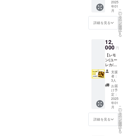
「これ
予定）
と直接1
2025
乳成
内容量
果汁、
甘さの
とつ手
だけは
大き
年01
時間
分、小
5kg（1
レモン
バラン
作業で
食べら
こ
さ：直
月
ZOOM
麦、く
kgの目
の
の皮、
スが絶
丁寧に
れ
リ
径
でお話
るみ、
安は7～
タ
あんず
妙で
仕上げ
る！」
ー
16cm（
できる
りん
12個で
ン
ジャ
詳細を見る
す。 上
てお
と大好
を
予定）
プラン
ご、
すが、
選
ム、粉
層：サ
り、
評♪ ＜
択
原材
です！
アーモ
品種や
す
糖、
ワーク
しっと
製品情
る
料：
日程は
ンドを
生育状
ナッツ
リーム
りなめ
報＞ 名
ヨーグ
12,
できる
含みま
況に
類 ○ア
に国産
らかな
称：生
ルト
限り調
000
す。 発
よって
レル
はちみ
円
口溶け
菓子
（国内
整いた
送情報
差があ
ギー表
つを贅
が特徴
（はち
製
【レモ
しま
発送方
ります
示につ
沢に使
です。
みつレ
造）、
ン(ユー
す。備
法：常
のでご
いて 小
用。な
甘さ控
モン
小麦
レカ/リ
考欄に
温配送
了承く
麦、乳
めらか
えめ
チーズ
粉、鶏
スボ
ご希望
発送時
ださ
製品、
で優し
支援
で、甘
ケー
卵、ク
ン)10kg
の日程
期：12
い。）
卵、
者：
い甘さ
いもの
キ） 内
リーム
】 王道
を3つご
月中の
◯品
3人
ナッツ
が広が
が苦手
容量：1
チー
のすっ
記載く
発送と
種：
類(トッ
お届
りま
な方か
ホール
ズ、バ
ぱいレ
ださ
なりま
ユーレ
け予
ピング)
す。 ひ
らも
（410g
ター、
モン
い。 ・
定：
す （シ
カレモ
○保存方
とつひ
「これ
予定）
砂糖、
で、香
2025
有効期
ステム
ンもし
法、消
とつ手
だけは
大き
パイ
年01
りがピ
限：
の都合
くはリ
費期限
作業で
食べら
こ
さ：直
月
ナップ
カイチ
2025年
の
上、提
スボン
冷蔵で
丁寧に
れ
リ
径
ル、レ
です！
12月末
タ
供時期
レモン
10日(発
仕上げ
る！」
ー
16cm（
モン果
特に、
まで
ン
が1月の
◯原産
詳細を見る
送から)
てお
と大好
を
予定）
汁、レ
揚げ物
選
表記と
地： 牧
召し上
り、
評♪ ＜
択
原材
モン
やレモ
す
なって
之原市
がる前
しっと
製品情
る
料：
皮、国
ンサ
おりま
100%
に、常
りなめ
報＞ 名