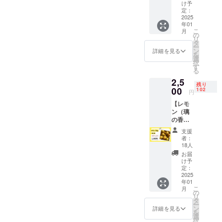
た酸味
にぴっ
が丁寧
け予
絶妙な
にリッ
レモン
が特
たりな
定：
に焼き
ハーモ
チなひ
ビス
徴。 レ
2025
品種で
上げま
ニーを
ととき
ケッ
年01
モンと
す。 ◯
した。
奏でま
を演出
ト） 内
こ
月
オレン
名称 レ
の
しっと
す♪ 甘
しま
容量：1
リ
ジの掛
モン ◯
タ
りとし
さ控え
す。 大
袋2本入
ー
け合わ
内容量
ン
た口ど
詳細を見る
めで後
切な方
り × 3袋
を
せの品
1kg（1
選
けと、
味さっ
への贈
サイ
択
種で、
kgの目
す
爽やか
ぱり。
り物や
ズ：1本
る
酸味は
安は7～
なレモ
普段の
手土産
約10cm
2,5
少な目
12個で
ンの酸
おやつ
にも
残り
賞味期
でまろ
00
すが、
102
味、そ
にはも
円
ぴった
限：製
やか、
品種や
してあ
ちろ
りの逸
造日含
【レモ
フルー
生育状
とから
ん、
品で
む5日
ン（璃
ティー
況に
追いか
コー
す。 商
保存方
の香）
な香り
よって
けてく
ヒーや
品詳細
法：直
1kg】
がしま
差があ
る優し
紅茶と
支援
名称：
射日
日向夏
す！ は
ります
いはち
者：
一緒に
焼き菓
光・高
との掛
ちみつ
のでご
18人
みつの
楽しむ
子（は
温多湿
け合わ
レモン
了承く
甘さが
お届
とさら
ちみつ
を避
せ品
やジャ
ださ
け予
絶妙な
にリッ
レモン
け、常
種。 種
ムに特
定：
い。）
ハーモ
チなひ
ビス
温で保
が少な
2025
におす
◯品
ニーを
ととき
ケッ
存して
年01
いの
すめで
種：
奏でま
を演出
ト） 内
こ
くださ
月
と、果
す！ ◯
の
ユーレ
す♪ 甘
しま
容量：1
リ
い。 原
汁が多
名称 レ
タ
カレモ
さ控え
す。 大
袋2本入
ー
材料 原
いのが
モン ◯
ン
ンもし
詳細を見る
めで後
切な方
り × 3袋
を
材料
特徴で
内容量
選
くはリ
味さっ
への贈
サイ
択
ミック