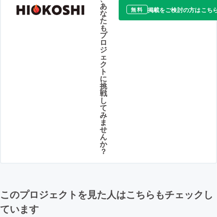
あ
掲載をご検討の方はこち
無料
な
た
も
プ
ロ
ジ
ェ
ク
ト
に
挑
戦
し
て
み
ま
せ
ん
か
？
このプロジェクトを見た人はこちらもチェックし
ています