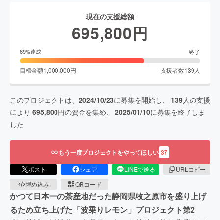
現在の支援総額
695,800
円
終了
69
%達成
目標金額
1,000,000
円
支援者数
139
人
このプロジェクトは、
2024/10/23
に募集を開始し、
139
人の支援
により
695,800
円の資金を集め、
2025/01/10
に募集を終了しま
した
もう一度プロジェクトをやってほしい
37
ポスト
シェア
LINEで送る
URLコピー
埋め込み
QRコード
かつて日本一の茶産地だった静岡県牧之原市を盛り上げ
るため立ち上げた「波乗りレモン」プロジェクト第2