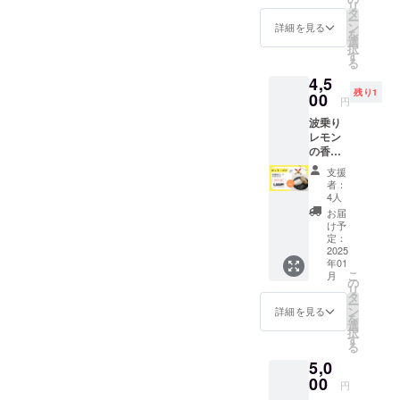
い。 ◯
リ
い。 原
モン
アーモ
乗りレ
未満の
12個で
タ
にご参
お届け
ー
材料 原
皮、塩/
ンドを
モ
乳児に
すが、
ン
加くだ
詳細を見る
につい
を
材料
加工澱
含みま
ン」、
は与え
品種や
選
さい。
て 11月
択
ミック
粉、ト
す。 ※
牧之原
ないで
生育状
す
こちら
～2月
る
ス粉
レハ
製造工
の2つの
くださ
況に
のチ
頃、順
（小麦
ロー
4,5
場で
ブラン
い。 食
よって
ケット
次発送
粉、砂
ス、
残り1
は、く
ドをブ
00
品表示
差があ
で大人1
※送料込
円
糖、そ
ベーキ
るみ、
レンド
は商品
ります
名参加
みのお
の
ングパ
波乗り
大豆を
したレ
ラベル
のでご
可能、
値段で
他）、
ウ
レモン
含む製
モン緑
をご確
了承く
お子様
す。
ヨーグ
ダー、
の香り
品も製
茶で
認くだ
ださ
の同伴
ルト、
乳化
が広が
造して
す！ ◯
さい。
い。）
も可能
支援
牛乳、
剤、増
る♪特別
いま
名称 煎
お届け
◯品
です。
者：
無塩バ
粘多糖
なシュ
す。 注
茶
方法：
種：
4人
【開催
ター、
類 アレ
トーレ
意事項
（ティ
ゆうパ
ユーレ
場所】
お届
国産は
ルギー
ン 社会
はちみ
ーバッ
ケット
カレモ
け予
静岡県
ちみ
表示
福祉法
つを使
グ） ◯
定：
便にて
ン、リ
牧之原
つ、レ
卵、乳
人ここ
2025
用して
内容量
発送し
スボン
市内の
モン果
年01
成分、
ろ りな
いるた
3パック
ます。
レモ
農家さ
こ
月
汁、レ
小麦、
むさん
め、1歳
（1パッ
の
波乗り
ン、マ
んが保
リ
モン
アーモ
とのコ
未満の
ク：
タ
レモン
イヤー
有する
ー
皮、塩/
ンドを
ラボ商
乳児に
ティー
ン
の爽や
レモ
詳細を見る
畑 【開
を
加工澱
含みま
品★ ド
は与え
バッグ
選
かな酸
ン、璃
催日
択
粉、ト
す。 ※
イツ・
ないで
2g×15
す
味とは
の香 ◯
時】3月
る
レハ
製造工
ドレス
くださ
個） ◯
ちみつ
原産
下旬～4
ロー
5,0
場で
デン発
い。 食
大きさ
の上品
地： 牧
月頃（3
ス、
は、く
祥の伝
00
品表示
200×12
な甘さ
之原市
月上旬
円
ベーキ
るみ、
統菓子
は商品
0×50㎜
が織り
100%
頃調