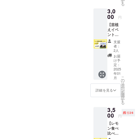
す！ 果
1kg（1
す
スボン
ぱり。
り物や
ズ：1本
る
ス粉
汁を
kgの目
レモン
普段の
手土産
約10cm
（小麦
3,0
絞って
安は7～
◯原産
おやつ
にも
賞味期
粉、砂
お菓子
00
12個で
地： 牧
にはも
円
ぴった
限：製
糖、そ
にした
すが、
之原市
ちろ
りの逸
造日含
の
【苗植
り、ド
品種や
100%
ん、
品で
む5日
他）、
えイベ
レッシ
生育状
◯消費
コー
す。 商
保存方
ヨーグ
ント
ングに
況に
期限 青
ヒーや
品詳細
法：直
ルト、
（レモ
するの
よって
果です
紅茶と
支援
名称：
射日
牛乳、
ン緑茶
もおす
差があ
ので、
者：
一緒に
焼き菓
光・高
無塩バ
のお土
すめで
ります
2人
到着後
楽しむ
子（は
温多湿
ター、
産
す。 ◯
のでご
できる
お届
とさら
ちみつ
を避
国産は
付）】
名称 レ
了承く
け予
だけ早
にリッ
レモン
け、常
ちみ
苗植え
モン ◯
定：
ださ
くお召
チなひ
ビス
温で保
つ、レ
体験イ
2025
内容量
い。）
し上が
ととき
ケッ
存して
モン果
年01
ベン
1kg（1
◯品
りくだ
を演出
ト） 内
こ
くださ
月
汁、レ
ト！レ
kgの目
の
種：マ
さい。
しま
容量：1
リ
い。 原
モン
モンの
安は7～
タ
イヤー
◯保存
す。 大
袋2本入
ー
材料 原
皮、塩/
苗木を
12個で
ン
レモン
詳細を見る
方法、
切な方
り × 3袋
を
材料
加工澱
植えて
すが、
選
◯原産
冷蔵庫
への贈
サイ
択
ミック
粉、ト
みませ
品種や
す
地： 牧
または
り物や
ズ：1本
る
ス粉
レハ
んか？
生育状
之原市
冷暗所
手土産
約10cm
（小麦
ロー
3,5
農家さ
況に
100%
で保管
にも
賞味期
粉、砂
ス、
残り26
んを見
00
よって
◯消費
してく
円
ぴった
限：製
糖、そ
ベーキ
学でき
差があ
期限 青
ださ
りの逸
造日含
の
ングパ
【レモ
る、リ
ります
果です
い。 ◯
品で
む5日
他）、
ウ
ン食べ
アルな
のでご
ので、
お届け
す。 商
保存方
ヨーグ
ダー、
比べ
お話が
了承く
到着後
につい
品詳細
法：直
ルト、
乳化
セット
聞ける