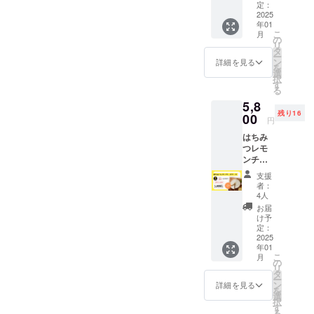
り）】
つを使
レモン
定：
便にて
込み、
みくだ
商品の
値段で
レモン
2025
用して
の爽や
発送し
時間を
さい！
ラベル
す。
年01
収穫体
いるた
かな香
ます。
かけて
に表記
こ
月
験イベ
め、1歳
りとバ
の
波乗り
じっく
されま
リ
ントで
未満の
ターの
タ
レモン
り焼き
す。 商
ー
す！実
乳児に
やさし
ン
の爽や
上げて
詳細を見る
品開封
を
際に牧
は与え
い甘さ
選
かな酸
いま
前には
択
之原で
ないで
が広が
す
味とは
す。 さ
必ずお
る
波乗り
くださ
るパウ
ちみつ
らに、
届けの
5,8
レモン
い。 食
ンド
の上品
牧之原
リター
残り16
を育て
00
品表示
ケーキ
な甘さ
市産ブ
ンに貼
円
ている
は商品
です。
が織り
ランド
付され
はちみ
農家さ
ラベル
◯名称
なす、
レモン
たラベ
つレモ
んの畑
をご確
焼き菓
牧之原
「波乗
ルや注
ンチー
に行っ
認くだ
子 ◯内
市なら
りレモ
意書き
ズケー
て、レ
さい。
容量 １
ではの
ン」を
をご確
支援
キ
モンの
お届け
本 ◯大
特別な
使用
者：
認くだ
【注】1
収穫を
方法：
きさ
4人
味わい
し、特
さい。
月13日
してみ
ゆうパ
140×60
をぜひ
別感あ
お届
(月)発送
ません
ケット
×55㎜
け予
お楽し
ふれる
分（消
か？ 実
定：
便にて
(予定) ○
みくだ
一品に
費期
2025
施日は
発送し
原材料
さい！
仕上げ
年01
限：1月
12月か
ます。
卵、小
まし
こ
月
17日）
ら2月を
の
波乗り
麦粉、
た！焼
リ
の注文
予定し
タ
レモン
砂糖、
き立て
ー
ページ
ており
ン
の爽や
バ
詳細を見る
はもち
を
です。
ます。
選
かな酸
ター、
ろん、
択
静岡県
イベン
す
味とは
レモン
時間が
る