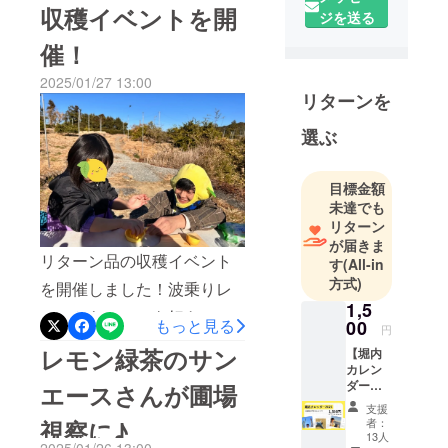
学卒
ディングを通じて私たちの
収穫イベントを開
ジを送る
活動を支えてくださった皆
大学卒業
催！
さまに、心から感謝申し上
後、大手
2025/01/27 13:00
げます。皆さまのご支援が
スーパーに
リターンを
就職。
あったからこそ、波乗りレ
大学在学中
選ぶ
モンの挑戦は今年で3年目を
農家さんの
迎えることができました。
手伝いをし
目標金額
本当にありがとうございま
ていたこと
未達でも
をきっかけ
リターン
す。そしてこの度、ついに
に、農家を
が届きま
波乗りレモンのECサイトが
リターン品の収穫イベント
す
(All-in
志し、
オープン いたしました！▼
方式)
千葉県柏
を開催しました！波乗りレ
1,5
市・茨城県
波乗りレモンECサイトはこ
モンからレモンを好きに
もっと見る
00
つくば市に
円
ちら▼今年度はクラウド
なってくれた子たちが今年
レモン緑茶のサン
て有機農業
【堀内
ファンディング方式ではな
カレン
も来てくれました♪最後はお
を開始。
ダー
エースさんが圃場
く、ECサイトからシーズン
有機野菜30
そろいのレモントレーナー
2025】
支援
地域お
～40品目を
中にいつでも波乗りレモン
視察に♪
者：
で一枚！可愛すぎました♪あ
こし協
13人
栽培。