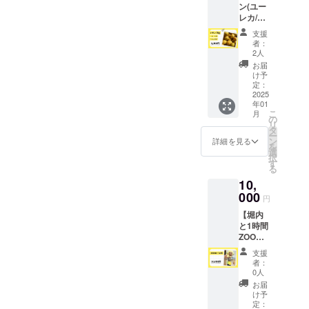
沢に使
です。
酒、ブ
ン(ユー
１本）
で、創
汁と皮
用。な
甘さ控
ラン
レカ/リ
レモン
業40年
を練り
めらか
えめ
デー、/
スボ
緑茶（1
の伝統
込んだ
で優し
支援
で、甘
酒精、
ン)5kg
箱） レ
製法を
ベイク
者：
い甘さ
いもの
香
】 王道
モン
基に、
2人
ド生
が広が
が苦手
料）、
のすっ
（500g
地元素
地。爽
お届
りま
な方か
レーズ
ぱいレ
）
材の魅
け予
やかな
す。 ひ
らも
ン、卵
モン
〈ウィ
定：
力を最
酸味と
とつひ
「これ
黄（卵
で、香
2025
ークエ
大限に
甘さの
とつ手
だけは
年01
を含
りがピ
ンド・
活かし
バラン
作業で
食べら
こ
月
む）、
カイチ
シトロ
の
た一品
スが絶
丁寧に
れ
リ
牛乳、
です！
ン〉 ◯
タ
です。
妙で
仕上げ
る！」
ー
くる
特に、
名称 焼
ン
～3層仕
詳細を見る
す。 上
てお
と大好
を
み、
揚げ物
き菓子
選
立ての
層：サ
り、
評♪ ＜
択
アーモ
やレモ
◯内容
す
贅沢な
ワーク
しっと
製品情
る
ンド
ンサ
量 １本
味わい
リーム
りなめ
報＞ 名
10,
（アメ
ワーに
◯大き
～ 下
に国産
らかな
称：生
リカ
ぴった
000
さ
層・中
はちみ
円
口溶け
菓子
産）、
りな品
140×60
層：レ
つを贅
が特徴
（はち
【堀内
レモン
種で
×55㎜
モン果
沢に使
です。
みつレ
と1時間
の皮、
す。 レ
(予定) ○
汁と皮
用。な
甘さ控
モン
ZOOM
粉砂
モンは
原材料
を練り
めらか
えめ
チーズ
】 応援
糖、塩/
すべて
卵、小
込んだ
で優し
支援
で、甘
ケー
プラ
バニラ
箱の重
麦粉、
ベイク
者：
い甘さ
いもの
キ） 内
ン！地
オイル
量込で
砂糖、
0人
ド生
が広が
が苦手
容量：1
域おこ
アレル
す。 ◯
バ
地。爽
お届
りま
な方か
ホール
し協力
ギー表
名称 レ
ター、
け予
やかな
す。 ひ
らも
（410g
隊堀内
示 卵、
モン ◯
定：
レモン
酸味と
とつひ