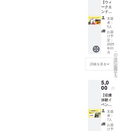
ングパ
【ウィ
大豆を
「シュ
ラベル
程度 ○
なす、
◯消費
整、
ウ
ークエ
含む製
トーレ
をご確
原材料
牧之原
期限 青
メール
ダー、
ンド・
品も製
ン」
認くだ
茶、レ
市なら
果です
にてご
乳化
シトロ
造して
が、波
さい。
モン
ではの
ので、
連絡い
支援
剤、増
ン（金
いま
乗りレ
お届け
（静岡
特別な
到着後
者：
たしま
粘多糖
の延べ
す。 注
モンの
方法：
県産）
5人
味わい
できる
す。）
類 アレ
棒）】
意事項
爽やか
ゆうパ
○アレル
をぜひ
だけ早
お届
【当日
ルギー
波乗り
はちみ
な香り
ケット
ギー表
け予
お楽し
くお召
のスケ
表示
レモン
つを使
をま
定：
便にて
示につ
みくだ
し上が
ジュー
卵、乳
初のコ
2025
用して
とって
発送し
いて
さい！
りくだ
ル予
年01
成分、
ラボ商
いるた
登場し
ます。
茶、レ
さい。
定】 午
こ
月
小麦、
品で
め、1歳
まし
の
波乗り
モン ○
◯保存
前もし
リ
アーモ
す。 と
未満の
た！ク
タ
レモン
賞味期
方法、
くは午
ー
ンドを
こ十和
乳児に
リスマ
ン
の爽や
限 外装
詳細を見る
冷蔵庫
後2～3
を
含みま
さんに
は与え
ス時期
選
かな酸
に記載
または
時間
択
す。 ※
ご協力
ないで
に欠か
す
味とは
〇お届
冷暗所
で、苗
る
製造工
いただ
くださ
せない
ちみつ
けにつ
で保管
植え体
5,0
場で
き、波
い。 食
このお
の上品
いて 1
してく
験を
は、く
乗りレ
00
品表示
菓子
な甘さ
月～2月
ださ
円
行って
るみ、
モンを
は商品
は、小
が織り
にお届
い。 ◯
いただ
【収獲
大豆を
使った
ラベル
麦粉や
なす、
け予定
お届け
きま
体験イ
含む製
ウィー
をご確
バター
牧之原
です。
につい
す。
ベン
品も製
クエン
認くだ
にたっ
市なら
原材料
て 11月
ト
造して
ド・シ
さい。
ぷりの
ではの
及び添
～2月
支援
（１kg
いま
トロン1
お届け
ナッツ
特別な
加物等
者：
頃、順
レモン
す。 注
本をお
方法：
とフ
7人
味わい
の食品
次発送
お持ち
意事項
届けし
ゆうパ
ルーツ
をぜひ
表示は
お届
※送料込
帰
はちみ
ます！
ケット
を練り
け予
お楽し
お届け
みのお