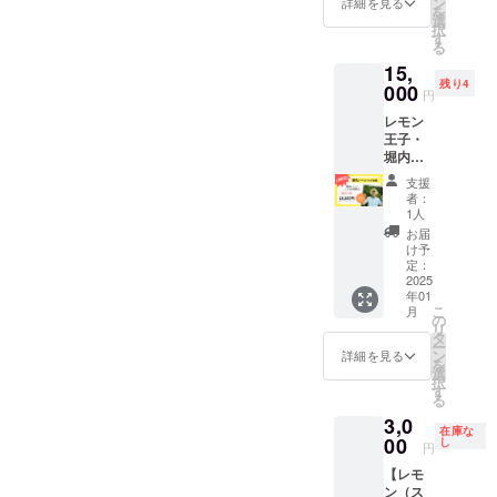
で保
棒） ・
ン
ます。
ト！ ぜ
詳細を見る
で保管
を
す。 原
汁、レ
ンドを
分とな
存、製
はちみ
選
＜お届
ひ波乗
してく
択
材料及
モン
含みま
りま
造日を
つレモ
す
け・注
りレモ
ださ
る
び添加
皮、国
す。製
す。
含め5日
ンチー
意事項
ンの魅
い。 ◯
物等の
産はち
15,
造工場
（冷蔵
以内に
ズケー
＞ 冷蔵
力をす
お届け
食品表
みつ、
残り4
では、
便でお
000
お召し
キ ・は
便でお
べて堪
につい
円
示はお
植物性
くる
届けし
上がり
ちみつ
届けし
能して
て 11月
届け商
油脂、
レモン
み・大
ます）
くださ
レモン
ます。
みては
～2月
品のラ
アーモ
王子・
豆を含
・波乗
い。 ※1
ビス
本製品
いかが
頃、順
ベルに
ンド
堀内厳
む製品
りレモ
月27日
ケット
にはち
でしょ
次発送
表記さ
エッセ
選！ 波
を製造
ン1kg
発送分
・堀内
みつを
うか！ -
※送料込
支援
れま
ンス、
乗りレ
してい
・レモ
は、当
カレン
使用し
-----------
者：
みのお
す。 商
安定剤
モンコ
ます。
ン緑茶
日製造
ダー
1人
ており
-- ①波
値段で
品開封
（ロー
ラボ商
保存方
・
したも
（横
ます。1
乗りレ
お届
す。
前には
カスト
品スペ
法・消
ウィー
のとな
148mm
け予
歳未満
モン
必ずお
ビーン
シャル
費期
クエン
定：
りま
× 縦
の乳児
1kg（品
届けの
ガム）
セット
2025
限： 要
ドシト
す。消
100mm
には与
種は選
リター
年01
※卵、乳
★
冷蔵
ロン
費期限
） の豪
えない
べませ
こ
月
ンに貼
成分、
【注】2
（10℃
（金の
の
は1月31
華6点
でくだ
ん） 名
リ
付され
小麦、
月26日
前後）
延べ
タ
日とな
セッ
さい。
称；牧
ー
たラベ
アーモ
(水)発送
で保
棒） ・
ン
りま
ト！ ぜ
詳細を見る
商品ラ
之原市
を
ルや注
ンドを
分とな
存、製
はちみ
選
す。 ＜
ひ波乗
ベルに
産レモ
択
意書き
含みま
りま
造日を
つレモ
す
お届
りレモ
は原材
ン ②レ
る
をご確
す。製
す。
含め5日
ンチー
け・注
ンの魅
料や注
モン緑
認くだ
3,0
造工場
（冷蔵
以内に
ズケー
意事項
力をす
意事項
茶 名
在庫な
さい。
では、
便でお
00
お召し
キ ・は
し
＞ 冷蔵
べて堪
が記載
称；煎
円
〈レモ
くる
届けし
上がり
ちみつ
便でお
能して
されて
茶
ン〉
【レモ
み・大
ます）
くださ
レモン
届けし
みては
います
（ティ
ン（ス
豆を含
・波乗
い。 ※2
ビス