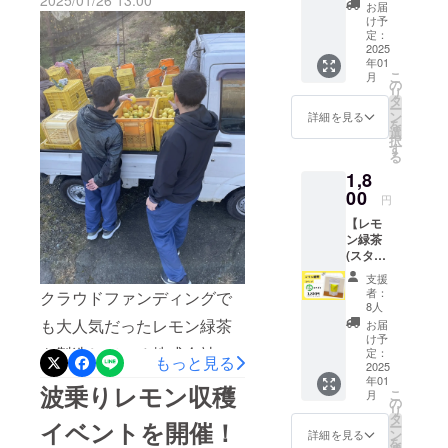
2025/01/26 13:00
力隊・
をご購入いただける体制を
りがとうございました！
お届
堀内の
け予
整えました。皆さまに、よ
2025年
定：
2023年8月よ
カレン
2025
り気軽に・よりタイミング
り地域おこ
年01
ダー！
こ
月
し協力隊と
2025年
の
よくレモンをお届けできれ
リ
は堀内
タ
して、牧之
ー
と一緒
ばと思っています。販売品
ン
詳細を見る
原に移住。
を
に迎え
選
択
種は全5種類！ ・ユーレカ
ません
波乗りレモ
す
る
か？12
ンプロジェ
（王道のすっぱいレモン）
1,8
通りの
クトに従
堀内
00
・リスボン（酸味と香りが
円
が、あ
【レモ
なたの
最強クラス） ・マイヤー
ン緑茶
毎日を
（甘くフルーティーな香
(スタン
笑顔に
ドパッ
しま
支援
り） ・璃の香（大玉で果汁
ク)】 静
す！
者：
クラウドファンディングで
岡牧之
「笑顔
8人
たっぷり、酸味まろやか）
原市の
がすて
も大人気だったレモン緑茶
お届
ブラン
き！」
・スイート（そのまま食べ
け予
ド茶
を製造している株式会社サ
「さわ
定：
もっと見る
られる甘みのある品種） ※
「望」
2025
や
ンエースさんが収穫中の波
年01
と「波
か！」
波乗りレモン収穫
在庫がなくなり次第終了と
こ
月
乗りレ
という
の
乗りレモンの畑に視察にい
リ
モ
周りの
タ
なります。 さらに、色々な
イベントを開催！
ー
ン」、
声・カ
ン
らっしゃいました。採れた
詳細を見る
を
牧之原