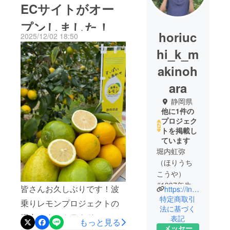
ECサイトがオー
プンしました！
horiuc
2025/12/02 18:50
hi_k_m
akinoh
ara
静岡県
他に1件の
プロジェク
トを掲載し
ています
堀内虹弥
（ほりうち
こうや）
#1997年生ま
皆さんお久しぶりです！波
https://instagram.com/naminorilemon_makinohara?igshid=MzMyNGUyNmU2YQ%3D%3D&utm_source=qr
れ #千葉県出
特定商取引
乗りレモンプロジェクトの
身
法に基づく
堀内です。クラウドファン
表記
#東京農業大
もっと見る
メッセー