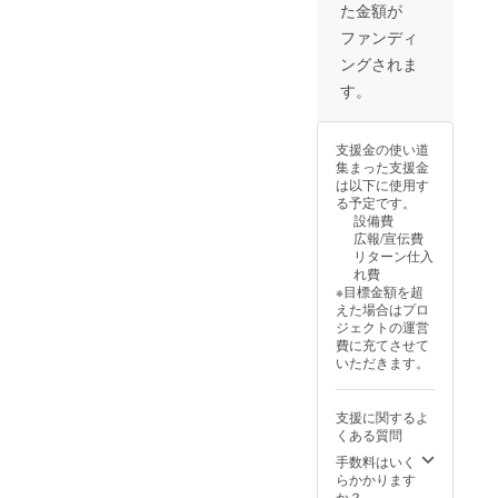
褒美や
個） 大
棒） 名
た金額が
すべて
費期限
） の豪
には与
べませ
贈り物
きさ；
称；焼
箱の重
は3月2
華6点
えない
ん） 名
ファンディ
にぴっ
200×70
き菓子
量込で
日とな
セッ
でくだ
称；牧
たりの
×60㎜
内容
ングされま
す。 ◯
りま
ト！ ぜ
さい。
之原市
チーズ
原材
量；１
名称 レ
す。 ＜
ひ波乗
商品ラ
産レモ
す。
ケーキ
料；
本
モン ◯
お届
りレモ
ベルに
ン ②レ
を、こ
茶、レ
（140×
内容量
け・注
ンの魅
は原材
モン緑
の機会
モン
60×55
1kg（1
意事項
力をす
料や注
茶 名
にぜひ
（静岡
㎜） 原
支援金の使い道
kgの目
＞ 冷蔵
べて堪
意事項
称；煎
お試し
県産）
材料；
集まった支援金
安は7～
便でお
能して
が記載
茶
くださ
賞味期
卵、小
は以下に使用す
12個で
届けし
みては
されて
（ティ
い！
限；外
麦粉、
る予定です。
すが、
ます。
いかが
います
ーバッ
装に記
砂糖、
設備費
品種や
本製品
でしょ
ので、
グ） 内
載 ③
バ
広報/宣伝費
生育状
にはち
うか！ -
開封前
容量；1
ウィー
ター、
リターン仕入
況に
みつを
-----------
に必ず
パック
クエン
レモン
れ費
よって
使用し
-- ①波
ご確認
（ティ
ドシト
果汁、
※目標金額を超
差があ
ており
乗りレ
くださ
ーバッ
ロン
レモン
えた場合はプロ
ります
ます。1
モン
い。 毎
グ
（金の
の皮、
ジェクトの運営
のでご
歳未満
1kg（品
日のご
2g×10
延べ
あんず
費に充てさせて
了承く
の乳児
種は選
褒美や
個） 大
棒） 名
ジャ
いただきます。
ださ
には与
べませ
贈り物
きさ；
称；焼
ム、粉
い。）
えない
ん） 名
にぴっ
200×70
き菓子
糖、
◯品
でくだ
称；牧
たりの
×60㎜
内容
ナッツ
支援に関するよ
種：ス
さい。
之原市
チーズ
原材
量；１
類 アレ
くある質問
イート
商品ラ
産レモ
ケーキ
料；
本
ルギー
レモン
ベルに
ン ②レ
手数料はいく
を、こ
茶、レ
（140×
表示に
◯原産
は原材
モン緑
らかかります
の機会
モン
60×55
つい
地： 牧
料や注
茶 名
か？
にぜひ
（静岡