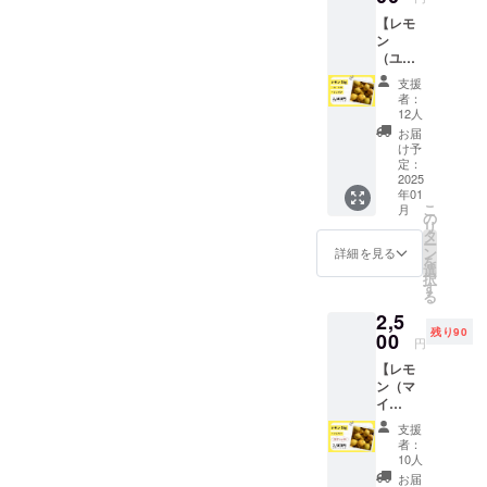
り詰め
し、地
してあ
ちろ
【レモ
込んだ
元の洋
とから
ん、
ン
特別な
菓子店
追いか
コー
（ユー
焼き菓
「サン
けてく
ヒーや
レカ/リ
子が登
フラン
る優し
紅茶と
支援
スボ
場！ 牧
シスコ
いはち
者：
一緒に
ン）
之原市
パイハ
12人
みつの
楽しむ
1kg】
産「波
ウス」
甘さが
お届
とさら
ユーレ
乗りレ
が丁寧
け予
絶妙な
にリッ
カ・リ
モン」
定：
に焼き
ハーモ
チなひ
スボン
2025
と、香
上げま
ニーを
ととき
年01
品種ど
り豊か
した。
奏でま
を演出
こ
月
ちらか
な牧之
の
しっと
す♪ 甘
しま
リ
1kgをお
原市産
タ
りとし
さ控え
す。 大
ー
届けし
はちみ
ン
た口ど
詳細を見る
めで後
切な方
を
ます。
つ
選
けと、
味さっ
への贈
択
王道の
「Hone
す
爽やか
ぱり。
り物や
る
すっぱ
yboy」
なレモ
普段の
手土産
2,5
いレモ
を贅沢
ンの酸
おやつ
にも
残り90
ンで、
00
に使用
味、そ
にはも
円
ぴった
香りが
し、地
してあ
ちろ
りの逸
【レモ
ピカイ
元の洋
とから
ん、
品で
ン（マ
チで
菓子店
追いか
コー
す。 商
イ
す！ 特
「サン
けてく
ヒーや
品詳細
ヤー）
に、揚
フラン
る優し
紅茶と
支援
名称：
1kg】
げ物や
シスコ
いはち
者：
一緒に
焼き菓
すっき
レモン
パイハ
10人
みつの
楽しむ
子（は
りとし
サワー
ウス」
甘さが
お届
とさら
ちみつ