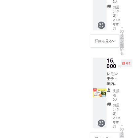
安定剤
モンコ
ます。
ン緑茶
◯品
2人
値段で
2g×12
容量：1
チー
（ロー
ラボ商
保存方
・
種：
お届
す。
個） ◯
ホール
ズ、バ
カスト
品スペ
法・消
ウィー
ユーレ
け予
大きさ
（410g
ター、
ビーン
シャル
費期
クエン
定：
カレモ
200×70
予定）
砂糖、
ガム）
セット
2025
限： 要
ドシト
ンもし
×60㎜程
大き
パイ
年01
※卵、乳
★
冷蔵
ロン
くはリ
度 ○原
こ
さ：直
月
ナップ
成分、
【注】1
（10℃
（金の
の
スボン
材料
リ
径
ル、レ
小麦、
月27日
前後）
延べ
タ
レモン
茶、レ
ー
16cm（
モン果
アーモ
(月)発送
で保
棒） ・
ン
◯原産
詳細を見る
モン
を
予定）
汁、レ
ンドを
分とな
存、製
はちみ
選
地： 牧
（静岡
択
原材
モン
含みま
りま
造日を
つレモ
す
之原市
県産）
る
料：
皮、国
す。製
す。
含め5日
ンチー
100%
○アレル
ヨーグ
産はち
15,
造工場
（冷蔵
以内に
ズケー
◯消費
ギー表
ルト
みつ、
残り5
では、
便でお
000
お召し
キ ・は
期限 青
円
示につ
（国内
植物性
くる
届けし
上がり
ちみつ
果です
いて
製
油脂、
レモン
み・大
ます）
くださ
レモン
ので、
茶、レ
造）、
アーモ
王子・
豆を含
・波乗
い。 ※1
ビス
到着後
モン ○
小麦
ンド
堀内厳
む製品
りレモ
月13日
ケット
できる
保存方
粉、鶏
エッセ
選！ 波
を製造
ン1kg
発送分
・堀内
だけ早
支援
法、賞
卵、ク
ンス、
乗りレ
してい
・レモ
は、当
カレン
くお召
者：
味期限
リーム
安定剤
モンコ
ます。
ン緑茶
日製造
ダー
0人
し上が
外装に
チー
（ロー
ラボ商
保存方
・
したも
（横
りくだ
お届
記載 〇
ズ、バ
カスト
品スペ
法・消
ウィー
のとな
148mm
け予
さい。
お届け
ター、
ビーン
シャル
費期
クエン
定：
りま
× 縦
◯保存
につい
砂糖、
ガム）
セット
2025
限： 要
ドシト
す。消
100mm
方法、
て 1月
パイ
年01
※卵、乳
★
冷蔵
ロン
費期限
） の豪
冷蔵庫
こ
～2月に
月
ナップ
成分、
【注】2
（10℃
（金の
の
は17日
華6点
または
リ
お届け
ル、レ
小麦、
月12日
前後）
延べ
タ
となり
セッ
冷暗所
ー
予定で
モン果
アーモ
(水)発送