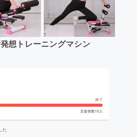
新発想トレーニングマシン
終了
支援者数
10
人
した