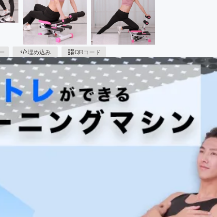
ピー
埋め込み
QRコード