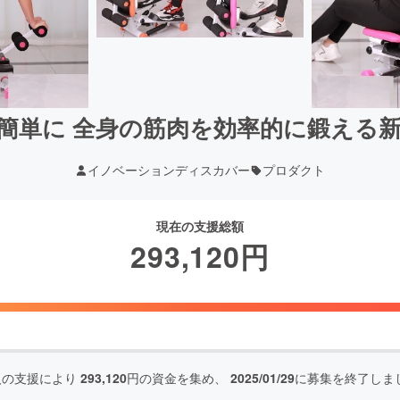
簡単に 全身の筋肉を効率的に鍛える
イノベーションディスカバー
プロダクト
現在の支援総額
293,120
円
人の支援により
293,120
円の資金を集め、
2025/01/29
に募集を終了しま