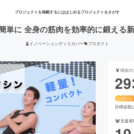
プロジェクトを掲載するには
はじめる
プロジェクトをさがす
簡単に 全身の筋肉を効率的に鍛える
イノベーションディスカバー
プロダクト
注目のリターン
注目の新着プロジェクト
募集終了が近いプロジェクト
も
現在の
音楽
舞台・パフォーマンス
29
ゲーム・サービス開発
フード・飲食店
2,931%
書籍・雑誌出版
アニメ・漫画
目標金額は1
支援者
チャレンジ
ビューティー・ヘルスケ
10