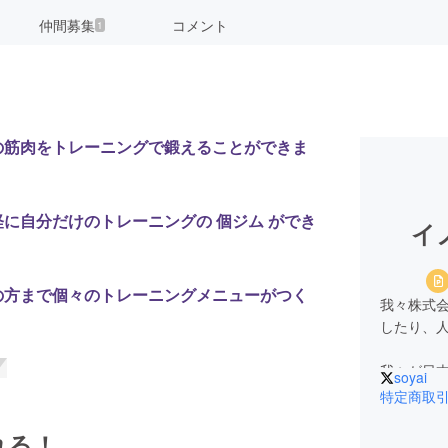
仲間募集
コメント
1
の筋肉をトレーニングで鍛えることができま
に自分だけのトレーニングの 個ジム ができ
イ
の方まで個々のトレーニングメニューがつく
我々株式
したり、
我々が日
soyai
ただれば
特定商取
れる！