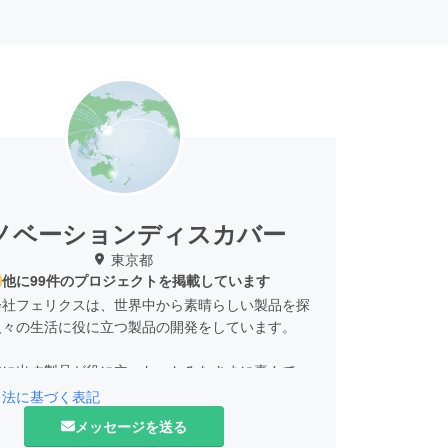
ノベーションディスカバー
東京都
他に99件のプロジェクトを掲載しています
会社フェリクスは、世界中から素晴らしい製品を探
人々の生活に役に立つ製品の開発をしています。
本に出す製品が役に立った、とみなさまに喜んでい
本望です。
引法に基づく表記
メッセージを送る