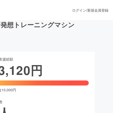
ログイン
/
新規会員登録
新発想トレーニングマシン
うすぐ公開されます
支援総額
プロダクト
3,120
円
ファッション
スポーツ
0,000円
数
ア
ソーシャルグッド
人