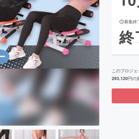
募集終
CAMPFIRE for Social Good
CAMPFIRE Creation
終
CAMPFIREふるさと納税
machi-ya
コミュニティ
このプロジェ
293,120
円の