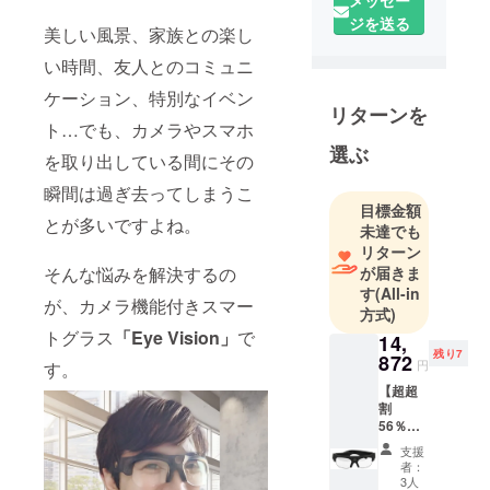
生活に役に
ジを送る
立つ製品の
美しい風景、家族との楽し
開発をして
い時間、友人とのコミュニ
います。
ケーション、特別なイベン
リターンを
我々が日本
ト…でも、カメラやスマホ
に出す製品
選ぶ
を取り出している間にその
が役に立っ
瞬間は過ぎ去ってしまうこ
た、とみな
目標金額
さまに喜ん
とが多いですよね。
未達でも
でいただれ
リターン
ば本望で
そんな悩みを解決するの
が届きま
す
(All-in
す。
が、カメラ機能付きスマー
方式)
トグラス
「Eye Vision」
で
14,
残り7
872
円
す。
【超超
割
56％OF
F】Eye
支援
Vision
者：
1個
3人