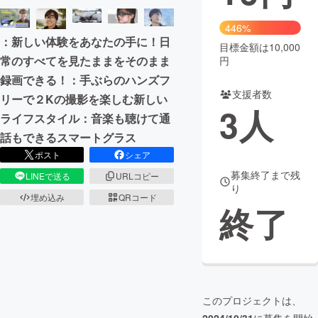
まちづくり・地域活性化
446%
：新しい体験をあなたの手に！日
目標金額は10,000
常のすべてを見たままをそのまま
円
CAMPFIRE for Social Good
CAMPFIRE Creation
録画できる！：手ぶらのハンズフ
CAMPFIREふるさと納税
machi-ya
コミュニティ
支援者数
リーで２Kの撮影を楽しむ新しい
3
人
ライフスタイル：音楽も聴けて通
話もできるスマートグラス
ポスト
シェア
募集終了まで残
LINEで送る
URLコピー
り
埋め込み
QRコード
終了
このプロジェクトは、