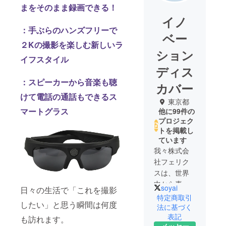
まをそのまま録画できる！
イノ
：手ぶらのハンズフリーで
ベー
２Kの撮影を楽しむ新しいラ
ション
イフスタイル
ディス
：スピーカーから音楽も聴
カバー
けて電話の通話もできるス
東京都
マートグラス
他に99件の
プロジェク
トを掲載し
ています
我々株式会
社フェリク
スは、世界
中から素晴
soyai
日々の生活で「これを撮影
らしい製品
特定商取引
したい」と思う瞬間は何度
を探した
法に基づく
表記
り、人々の
も訪れます。
メッセー