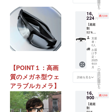
円
ていた
選
択
54%OF
だきま
す
る
F］
す】
16,
（税/送
残り30
料込
224
円
み） 金
【超超
額 :
割
15,548
52％OF
円 【プ
F】Eye
ロジェ
支援
Vision
クト期
者：
1個
間中で
0人
限定30
あって
お届
個 Eye
も ご支
け予
Vision ×
援いた
定：
1点
2025
だいた
年01
［一般
ごとに
【POINT１：高画
こ
月
販売予
リター
の
リ
定価格
ンを発
タ
質のメガネ型ウェ
ー
33,800
送させ
ン
詳細を見る
を
円
ていた
選
択
アラブルカメラ】
52%OF
だきま
す
る
F］
す】
16,
（税/送
残り50
料込
900
円
み） 金
【超超
額 :
割
16,224
50％OF