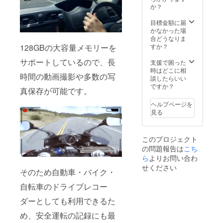
か？
目標金額に届
かなかった場
合どうなりま
すか？
128GBの大容量メモリーを
サポートしているので、長
支援で困った
時はどこに相
時間の動画撮影や多数の写
談したらいい
ですか？
真保存が可能です。
ヘルプページを
見る
このプロジェクト
の問題報告は
こち
ら
よりお問い合わ
せください
そのため自動車・バイク・
自転車のドライブレコー
ダーとしても利用できるた
め、安全運転の記録にも最