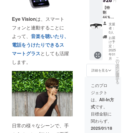
円
み） 金
【特
額 :
割
18,252
44％OF
円 【プ
Eye Vision
は、スマート
F】Eye
ロジェ
支援
Vision
フォンと連動することに
クト期
者：
1個
間中で
0人
よって、
音楽を聴いたり、
Eye
あって
お届
Vision ×
も ご支
け予
電話をうけたりできるス
1点
援いた
定：
［一般
2025
だいた
マートグラス
としても活躍
年01
販売予
ごとに
こ
月
定価格
リター
の
します。
リ
33,800
ンを発
タ
ー
円
送させ
ン
詳細を見る
を
44%OF
ていた
選
択
F］
だきま
す
る
（税/送
す】
このプロ
料込
ジェクト
み） 金
額 :
は、
All-In方
18,928
式
です。
円 【プ
ロジェ
目標金額に
クト期
関わらず、
間中で
日常の様々なシーンで、手
あって
2025/01/18
も ご支