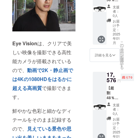
円 【プ
F】Eye
ロジェ
支援
Vision
クト期
者：
1個
間中で
0人
限定50
あって
お届
個 Eye
も ご支
け予
Vision ×
援いた
定：
1点
2025
だいた
年01
［一般
ごとに
こ
Eye Vision
は、クリアで美
月
販売予
リター
の
リ
定価格
ンを発
タ
しい映像を撮影できる高性
ー
33,800
送させ
ン
詳細を見る
を
円
ていた
選
能カメラが搭載されている
択
50%OF
だきま
す
る
F］
す】
ので、
動画で2K・静止画で
17,
（税/送
残り70
は4Kの1080HDをはるかに
料込
576
円
み） 金
超える高画質
で撮影できま
【超
額 :
割
16,900
す。
48％OF
円 【プ
F】Eye
ロジェ
支援
Vision
クト期
者：
鮮やかな色彩と細かなディ
1個
間中で
0人
限定70
あって
テールをそのまま記録する
お届
個 Eye
も ご支
け予
Vision ×
援いた
定：
ので、
見えている景色や思
1点
2025
だいた
年01
い出を美しいままをまった
［一般
ごとに