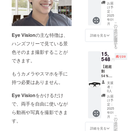
限定10
お届
個 Eye
け予
Vision ×
定：
1点
2025
年01
［一般
こ
月
販売予
の
リ
定価格
タ
ー
33,800
Eye Vision
の主な特徴は、
ン
詳細を見る
を
円
選
択
ハンズフリーで見ている景
56%OF
す
る
F］
色そのまま撮影することが
15,
（税/送
残り20
料込
548
円
できます。
み） 金
【超超
額 :
割
14,872
もうカメラやスマホを手に
54％OF
円 【プ
F】Eye
ロジェ
持つ必要はありません。
支援
Vision
クト期
者：
1個
間中で
0人
限定20
Eye Vision
をかけるだけ
あって
お届
個 Eye
も ご支
け予
で、両手を自由に使いなが
Vision ×
援いた
定：
1点
2025
だいた
ら動画や写真を撮影できま
年01
［一般
ごとに
こ
月
販売予
リター
の
す。
リ
定価格
ンを発
タ
ー
33,800
送させ
ン
詳細を見る
を