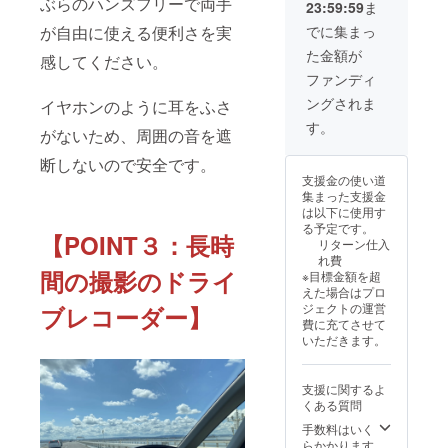
ぶらのハンズフリーで両手
23:59:59
ま
援いた
だいた
でに集まっ
が自由に使える便利さを実
ごとに
た金額が
リター
感してください。
ンを発
ファンディ
送させ
ングされま
イヤホンのように耳をふさ
ていた
だきま
す。
がないため、周囲の音を遮
す】
断しないので安全です。
支援金の使い道
集まった支援金
は以下に使用す
る予定です。
【POINT３：長時
リターン仕入
れ費
間の撮影のドライ
※目標金額を超
えた場合はプロ
ジェクトの運営
ブレコーダー】
費に充てさせて
いただきます。
支援に関するよ
くある質問
手数料はいく
らかかります