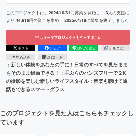
このプロジェクトは、
2024/10/31
に募集を開始し、
3
人の支援に
より
44,616
円の資金を集め、
2025/01/18
に募集を終了しました
もう一度プロジェクトをやってほしい
ポスト
シェア
LINEで送る
URLコピー
埋め込み
QRコード
：新しい体験をあなたの手に！日常のすべてを見たまま
をそのまま録画できる！：手ぶらのハンズフリーで２K
の撮影を楽しむ新しいライフスタイル：音楽も聴けて通
話もできるスマートグラス
このプロジェクトを見た人はこちらもチェックし
ています