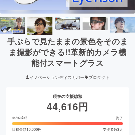
手ぶらで見たままの景色をそのま
ま撮影ができる!!革新的カメラ機
能付スマートグラス
イノベーションディスカバー
プロダクト
現在の支援総額
44,616
円
終了
446
%達成
目標金額
10,000
円
支援者数
3
人