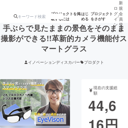
新
ロ
規
グ
会
プロジェクトを掲
はじ
プロジェクト
/
載するには
める
をさがす
イ
員
ン
登
手ぶらで見たままの景色をそのまま
録
撮影ができる!!革新的カメラ機能付ス
マートグラス
人気のプロ
注目のリ
注目の新着プロ
募集終了が近いプ
もうすぐ公開
ジェクト
ターン
ジェクト
ロジェクト
されます
イノベーションディスカバー
プロダクト
アート・写真
音楽
現在の支援総
テクノロジー・ガジェット
ゲーム・サ
額
44,6
映像・映画
書籍・雑誌
16
円
ビジネス・起業
チャレンジ