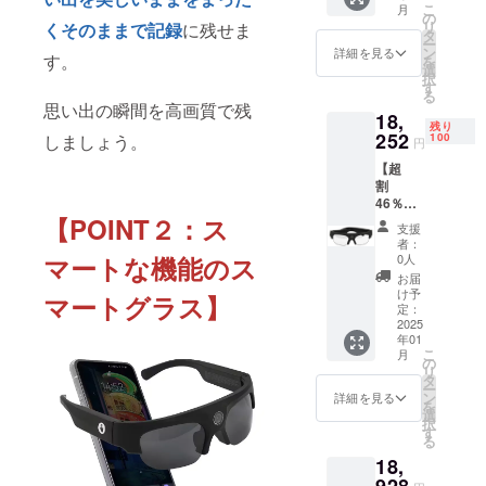
こ
月
販売予
リター
の
リ
くそのままで記録
に残せま
定価格
ンを発
タ
ー
33,800
送させ
ン
詳細を見る
す。
を
円
ていた
選
択
48%OF
だきま
す
る
F］
す】
思い出の瞬間を高画質で残
18,
（税/送
残り
料込
252
100
しましょう。
円
み） 金
【超
額 :
割
17,576
46％OF
円 【プ
F】Eye
【POINT２：ス
ロジェ
支援
Vision
クト期
者：
1個
間中で
0人
マートな機能のス
限定100
あって
お届
個 Eye
も ご支
け予
マートグラス】
Vision ×
援いた
定：
1点
2025
だいた
年01
［一般
ごとに
こ
月
販売予
リター
の
リ
定価格
ンを発
タ
ー
33,800
送させ
ン
詳細を見る
を
円
ていた
選
択
46%OF
だきま
す
る
F］
す】
18,
（税/送
料込
928