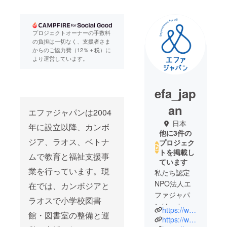
プロジェクトオーナーの手数料
の負担は一切なく、支援者さま
からのご協力費（12％＋税）に
より運営しています。
efa_jap
an
エファジャパンは2004
日本
年に設立以降、カンボ
他に3件の
ジア、ラオス、ベトナ
プロジェク
トを掲載し
ムで教育と福祉支援事
ています
業を行っています。現
私たち認定
NPO法人エ
在では、カンボジアと
ファジャパ
ラオスで小学校図書
ンは、カン
https://www.efa-japan.org/
館・図書室の整備と運
ボジア・ラ
https://www.facebook.com/efajapan.org