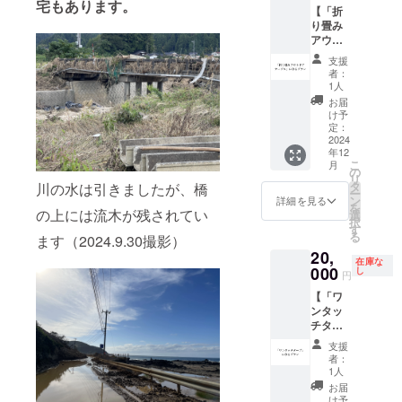
宅もあります。
【「折
る本が
セー
掲載を
り畳み
ない場
ジ） 2.
希望さ
アウト
合は、
ブック
れるお
ドア
「な
カフェ
名前を
支援
テーブ
し」と
におい
ご記入
者：
ル」に
お書き
てもら
くださ
1人
なるプ
添えく
いたい
い
お届
ラン】
ださい
本を一
け予
1. 感謝
（複数
冊選べ
定：
：
の気持
2024
人から
ます。
ロゴや
年12
ちを込
同じ本
備考欄
バナー
こ
月
めて、
のご希
におい
の
などの
リ
お礼の
望が
てもら
タ
画像の
川の水は引きましたが、橋
ー
メッ
あった
いたい
ン
受け渡
詳細を見る
を
セージ
の上には流木が残されてい
場合、
本のタ
選
しにつ
択
をお送
調整の
イトル
す
いて
る
ます（2024.9.30撮影）
りしま
メッ
と出版
は、プ
20,
す。
セージ
社をご
ロジェ
在庫な
（CAM
000
をお送
記入く
し
クト終
円
PFIRE
りする
ださ
了後に
【「ワ
メッ
可能性
い。特
お送り
ンタッ
セー
があり
にご希
する
チター
ジ） 2.
ます）
望され
メール
プ」に
折り畳
★寄付
る本が
をご確
支援
なるプ
みアウ
金領収
ない場
認くだ
者：
ラン】
トドア
書 ・
合は、
1人
さい。
1. 感謝
テーブ
10,000
「な
3. ブッ
お届
の気持
ルにお
円、
し」と
け予
クカ