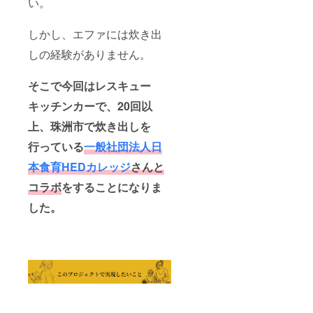
い。
もらい
特にご
バナー
たい本
希望さ
などの
を一冊
れる本
画像の
しかし、エファには炊き出
選べま
がない
受け渡
す。備
しの経験がありません。
場合
しにつ
考欄に
は、
いて
おいて
「な
は、プ
そこで今回はレスキュー
もらい
し」と
ロジェ
たい本
お書き
クト終
キッチンカーで、20回以
のタイ
添えく
了後に
トルと
ださい
お送り
上、珠洲市で炊き出しを
出版社
（複数
する
をご記
人から
メール
行っている
一般社団法人日
入くだ
同じ本
をご確
さい。
のご希
本食育HED
カレッジ
さんと
認くだ
特にご
望が
さい。
コラボ
をすることになりま
希望さ
あった
★寄付
れる本
場合、
金領収
した。
がない
調整の
書
場合
メッ
は、
セージ
「な
をお送
し」と
りする
お書き
可能性
添えく
があり
ださい
ます）
（複数
★ 寄付
人から
金領収