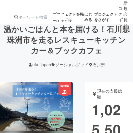
新
ロ
規
グ
会
プロジェクトを掲
はじ
プロジェクト
/
載するには
める
をさがす
イ
員
ン
登
温かいごはんと本を届ける！石川県
録
珠洲市を走るレスキューキッチン
カー＆ブックカフェ
人気のプロ
注目のリ
注目の新着プロ
募集終了が近いプ
もうすぐ公開
ジェクト
ターン
ジェクト
ロジェクト
されます
efa_japan
ソーシャルグッド
石川県
アート・写真
音楽
現在の支援総
テクノロジー・ガジェット
ゲーム・サ
額
1,02
映像・映画
書籍・雑誌
5,50
ビジネス・起業
チャレンジ