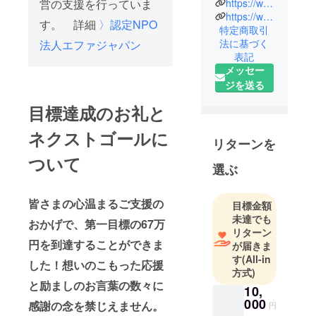
オス・ベト
営の支援を行っていま
https://www.instagram.com/efajapan/
https://www.youtube.com/watch?v=h1FzegJWpFE
ナムの主に
す。 詳細
〉認定NPO
特定商取引
「農村部」
法に基づく
法人エファジャパン
や「山岳
表記
部」など、
メッセー
アクセスが
ジを送る
困難で、行
目標達成のお礼と
政や大規模
NGOなどの
ネクストゴールに
支援も届き
リターンを
難い地域に
ついて
選ぶ
おいて、教
育・福祉支
皆さまの心温まるご支援の
援を行って
目標金額
未達でも
います。医
おかげで、第一目標の67万
リターン
療・福祉・
円を到達することができま
が届きま
健康・衛生
す
(All-in
した！想いのこもった応援
など様々な
方式)
面で問題を
と励ましのお言葉の数々に
10,
抱え、読み
000
感謝の念を禁じえません。
円
書き計算を