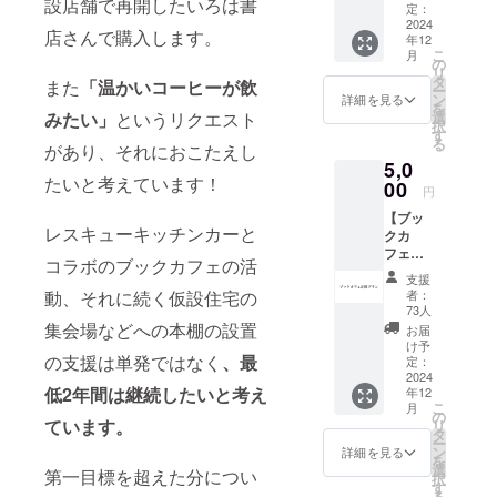
設店舗で再開したいろは書
礼の
います。エ
ます。
定：
メッ
2024
備考欄
ファジャパ
店さんで購入します。
年12
セージ
におい
こ
月
ンは、社会
をお送
てもら
の
リ
りしま
いたい
タ
の中で後回
また
「温かいコーヒーが飲
ー
す。
本のタ
ン
詳細を見る
しにされた
を
（CAM
イトル
選
みたい」
というリクエスト
択
り、無視さ
PFIRE
と出版
す
る
メッ
があり、それにおこたえし
社をご
れたりして
5,0
セー
記入く
いるアジア
たいと考えています！
ジ） ★
00
ださ
円
寄付金
子どもの小
い。特
【ブッ
領収書
にご希
さな声、声
レスキューキッチンカーと
クカ
望され
なき声に向
フェ応
る本が
コラボのブックカフェの活
援プラ
ない場
き合ってい
支援
ン】 感
合は、
者：
動、それに続く仮設住宅の
ます。
謝の気
「な
73人
持ちを
集会場などへの本棚の設置
し」と
お届
込め
お書き
け予
て、お
の支援は単発ではなく
、最
定：
添えく
礼の
2024
ださい
低2年間は継続したいと考え
年12
メッ
（複数
こ
月
セージ
の
人から
ています。
リ
をお送
タ
同じ本
ー
りしま
ン
のご希
詳細を見る
を
す。
選
望が
第一目標を超えた分につい
択
（CAM
す
あった
る