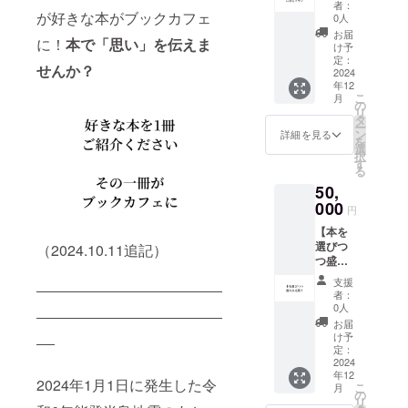
いたい
者：
ン】 1.
が好きな本がブックカフェ
本を一
0人
感謝の
冊選べ
お届
に！
本で「思い」を伝えま
気持ち
ます。
け予
を込め
備考欄
定：
せんか？
て、お
2024
におい
年12
礼の
てもら
こ
月
メッ
いたい
の
リ
セージ
本のタ
タ
ー
をお送
イトル
ン
詳細を見る
を
りしま
と出版
選
択
す。
社をご
す
る
（CAM
記入く
50,
PFIRE
ださ
メッ
000
い。特
円
セー
にご希
【本を
ジ） 2.
望され
選びつ
パイプ
（2024.10.11追記）
る本が
つ盛大
丸椅子
ない場
な応
にお名
合は、
支援
援！】
前を掲
「な
者：
1. 感謝
載 パイ
し」と
0人
の気持
プ丸椅
お書き
お届
ちを込
子12個
添えく
け予
めて、
を購入
定：
ださい
お礼の
2024
しま
（複数
年12
メッ
す！ ・
人から
2024年1月1日に発生した令
こ
月
セージ
掲載期
の
同じ本
リ
をお送
間：事