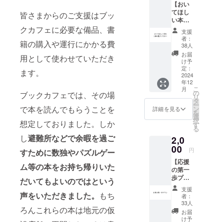
【おい
身につける
てほし
皆さまからのご支援はブッ
ための「初
い本を1
冊お選
クカフェに必要な備品、書
等教育」も
支援
びくだ
者：
受けられ
籍の購入や運行にかかる費
さい】
38人
ず、「貧困
1. 感謝
お届
用として使わせていただき
の気持
け予
の連鎖」に
ちを込
定：
ます。
陥ってし
めて、
2024
年12
お礼の
まっている
こ
月
メッ
の
ブックカフェでは、その場
子どもたち
リ
セージ
タ
ー
に「安心な
をお送
で本を読んでもらうことを
ン
詳細を見る
を
りしま
選
居場所」と
択
想定しておりました。しか
す。
す
「教育の機
る
（CAM
し
避難所などで余暇を過ご
2,0
会」を届け
PFIRE
メッ
00
る取り組
円
すために数独やパズルゲー
セー
み、一人ひ
【応援
ジ） 2.
ム等の本をお持ち帰りいた
の第一
ブック
とりの可能
歩プラ
カフェ
だいてもよいのではという
性を「守
ン】 感
におい
支援
り」「育
謝の気
てもら
声をいただきました。
もち
者：
持ちを
いたい
33人
む」活動を
ろんこれらの本は地元の仮
込め
本を一
お届
おこなって
て、お
冊選べ
け予