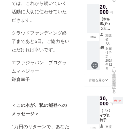
PFIRE
場合、
ては、これから続いていく
20,
メッ
調整の
セー
000
活動に大切に使わせていた
メッ
円
ジ） ★
セージ
【本を
だきます。
寄付金
をお送
選びつ
領収書
りする
つ大き
・2000
可能性
クラウドファンディング終
な応
円、
があり
支援
援！】
5000円
ます）
者：
了まであと5日。ご協力をい
1. 感謝
のリ
1人
★ 寄付
の気持
ターン
金領収
お届
ただければ幸いです。
ちを込
は同じ
け予
書
めて、
内容と
定：
お礼の
2024
なりま
エファジャパン プログラ
年12
メッ
す。
こ
月
セージ
ムマネジャー
の
リ
をお送
タ
ー
鎌倉幸子
りしま
ン
詳細を見る
を
す。
選
択
（CAM
す
る
PFIRE
30,
メッ
残り1
セー
000
円
＜この本が、私の能登への
ジ） 2.
【「パ
ブック
メッセージ＞
イプ丸
カフェ
椅子」
におい
になる
てもら
1万円のリターンで、あなた
支援
プラ