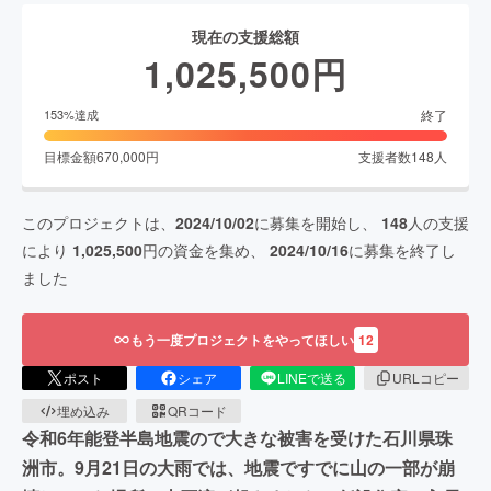
現在の支援総額
1,025,500
円
終了
153
%達成
目標金額
670,000
円
支援者数
148
人
このプロジェクトは、
2024/10/02
に募集を開始し、
148
人の支援
により
1,025,500
円の資金を集め、
2024/10/16
に募集を終了し
ました
もう一度プロジェクトをやってほしい
12
ポスト
シェア
LINEで送る
URLコピー
埋め込み
QRコード
令和6年能登半島地震ので大きな被害を受けた石川県珠
洲市。9月21日の大雨では、地震ですでに山の一部が崩