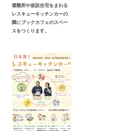
同じ本
書
避難所や仮設住宅をまわる
のご希
望が
レスキューキッチンカーの
あった
隣にブックカフェのスペー
場合、
調整の
スをつくります。
メッ
セージ
をお送
りする
可能性
があり
ます）
★ 寄付
金領収
書