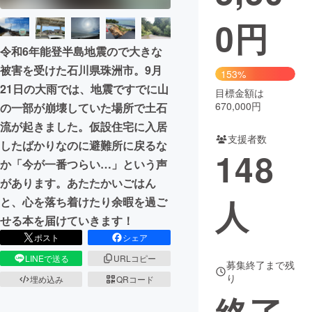
0
円
まちづくり・地域活性化
令和6年能登半島地震ので大きな
被害を受けた石川県珠洲市。9月
CAMPFIRE for Social Good
CAMPFIRE Creation
153%
21日の大雨では、地震ですでに山
CAMPFIREふるさと納税
machi-ya
コミュニティ
目標金額は
670,000円
の一部が崩壊していた場所で土石
流が起きました。仮設住宅に入居
支援者数
したばかりなのに避難所に戻るな
148
か「今が一番つらい…」という声
があります。あたたかいごはん
人
と、心を落ち着けたり余暇を過ご
せる本を届けていきます！
ポスト
シェア
LINEで送る
URLコピー
募集終了まで残
り
埋め込み
QRコード