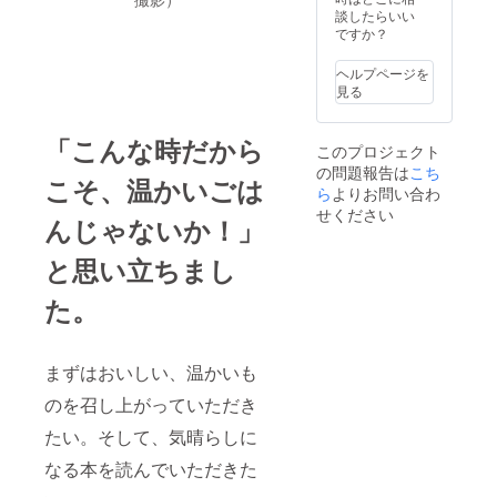
れるお
ロジェ
談したらいい
掲載し
名前を
クト終
ですか？
ます。
ご記入
了後に
ロゴや
くださ
お送り
バナー
ヘルプページを
い
する
をご希
見る
メール
望の際
：
をご確
には、
ロゴや
認くだ
備考欄
「こんな時だから
このプロジェクト
バナー
さい。
にその
の問題報告は
などの
こち
3. ブッ
旨をお
こそ、温かいごは
画像の
クカ
ら
よりお問い合わ
知らせ
受け渡
フェに
くださ
せください
んじゃないか！」
しにつ
おいて
い。 ・
いて
もらい
注意事
は、プ
と思い立ちまし
たい本
項：支
ロジェ
を一冊
援時、
クト終
選べま
必ず備
た。
了後に
す。備
考欄に
お送り
考欄に
掲載を
する
おいて
希望さ
メール
もらい
まずはおいしい、温かいも
れるお
をご確
たい本
名前を
認くだ
のを召し上がっていただき
のタイ
ご記入
さい。
トルと
くださ
たい。そして、気晴らしに
3. ブッ
出版社
い
クカ
をご記
なる本を読んでいただきた
フェに
入くだ
：
おいて
さい。
ロゴや