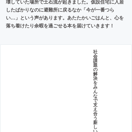
壊していた場所で土石流が起きました。仮設住宅に入居
したばかりなのに避難所に戻るなか「今が一番つら
い…」という声があります。あたたかいごはんと、心を
落ち着けたり余暇を過ごせる本を届けていきます！
社
会
課
題
の
解
決
を
み
ん
な
で
支
え
合
う
新
し
い