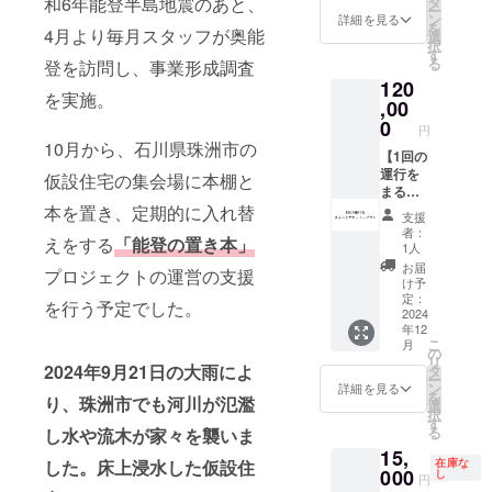
タ
和6年能登半島地震のあと、
のご希
ー
りしま
業が存
ン
望が
詳細を見る
を
す。
4月より毎月スタッフが奥能
続する
選
あった
択
（CAM
限り掲
す
場合、
る
登を訪問し、事業形成調査
PFIRE
載 ・掲
調整の
120
メッ
載方
メッ
を実施。
セー
,00
法：お
セージ
ジ） 2.
名前
0
をお送
円
ブック
（企業
りする
10月から、石川県珠洲市の
カフェ
【1回の
名も可
可能性
におい
運行を
能）を
があり
仮設住宅の集会場に本棚と
てもら
まるっ
掲載し
ます）
いたい
とサ
本を置き、定期的に入れ替
ます。
★寄付
支援
本を一
ポー
ロゴや
金領収
者：
えをする
「能登の置き本」
冊選べ
トープ
バナー
書 ・
1人
ます。
ラン】
をご希
10,000
お届
プロジェクトの運営の支援
備考欄
1. 感謝
望の際
円、
け予
におい
の気持
には、
定：
20,000
を行う予定でした。
てもら
ちを込
2024
備考欄
円のリ
年12
いたい
めて、
にその
ターン
こ
月
本のタ
お礼の
旨をお
の
は同じ
リ
イトル
メッ
知らせ
2024年9月21日の大雨によ
タ
内容と
ー
と出版
セージ
くださ
ン
なりま
詳細を見る
を
り、珠洲市でも河川が氾濫
社をご
をお送
い。 ・
選
す。
択
記入く
りしま
注意事
す
る
し水や流木が家々を襲いま
ださ
す。
項：支
15,
い。特
（CAM
援時、
在庫な
した。床上浸水した仮設住
にご希
PFIRE
000
必ず備
し
円
望され
メッ
考欄に