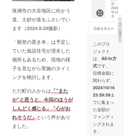
ちを込
名前を
定：
20,000
お書き
フェに
めて、
2024
掲載
円、
添えく
おいて
珠洲市の大谷地区に向かう
年12
お礼の
120cm
50,000
ださい
もらい
こ
月
メッ
（幅）
の
道。土砂が道をふさいでい
円のリ
（複数
たい本
リ
セージ
のテー
タ
ターン
人から
を一冊
ー
をお送
ます（2024.9.29撮影）
ブルを
ン
は同じ
同じ本
詳細を見る
選べま
を
りしま
３つ購
選
内容と
のご希
す。備
択
す。
入しま
す
なりま
望が
考欄に
る
「能登の置き本」は予定し
（CAM
す！ ・
す。
あった
このプロ
おいて
PFIRE
掲載期
場合、
もらい
ていた仮設住宅が浸水した
ジェクト
メッ
間：事
調整の
たい本
セー
業が存
メッ
は、
All-In方
のタイ
個所もあるため、現地の様
ジ） 2.
続する
セージ
トルと
式
です。
ワン
限り掲
をお送
子を見ながら実施のタイミ
出版社
タッチ
載 ・掲
りする
目標金額に
をご記
タープ
ングを検討します。
載方
可能性
入くだ
関わらず、
にお名
法：お
があり
さい。
前を掲
名前
ます）
2024/10/16
特にご
ただ町の人からは
「"また
載
（企業
3. ブッ
希望さ
23:59:59
ま
3m×3m
名も可
クカ
れる本
か"と思うと、今回のほうが
のター
能）を
フェの
でに集まっ
がない
プを購
掲載し
立て看
場合
しんどく感じる」「心がお
た金額が
入しま
ます。
板にお
は、
す！ ・
ロゴや
名前を
ファンディ
れそうだ」
という声があり
「な
掲載期
バナー
掲載。
し」と
ングされま
間：事
をご希
ました。
備考欄
お書き
業が存
望の際
にお名
す。
添えく
続する
には、
前をお
ださい