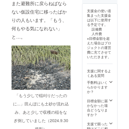
また避難所に戻らねばなら
限り掲
備考欄
書きく
（複数
載 ・掲
にその
ださ
人から
支援金の使い道
ない仮設住宅に移ったばか
載方
旨をお
い。記
同じ本
集まった支援金
法：お
知らせ
載がな
のご希
りの人もいます。「もう、
は以下に使用す
名前
くださ
い場合
望が
る予定です。
（企業
い。 ・
はご支
あった
何もやる気になれない」
設備費
名も可
注意事
援者名
場合、
人件費
能）を
項：支
と…。
を掲載
調整の
※目標金額を超
掲載し
援時、
しま
メッ
えた場合はプロ
ます。
必ず備
す。掲
セージ
ジェクトの運営
ロゴや
考欄に
載不要
をお送
費に充てさせて
バナー
掲載を
の場合
りする
いただきます。
をご希
希望さ
は不要
可能性
望の際
れるお
とお書
があり
には、
名前を
きくだ
ます）
支援に関するよ
備考欄
ご記入
さい。
★ 寄付
くある質問
にその
くださ
・掲載
金領収
旨をお
い
手数料はいく
期間：
書
知らせ
らかかります
事業が
くださ
：
か？
存続す
い。 ・
「もう少しで稲刈りだったの
ロゴや
る限り
注意事
バナー
目標金額に届
掲載 ・
に...」田んぼにも土砂が流れ込
項：支
などの
かなかった場
掲載方
援時、
画像の
合どうなりま
法：お
み、あと少しで収穫の稲をな
必ず備
受け渡
すか？
名前
考欄に
しにつ
（企業
ぎ倒していました（2024.9.30
掲載を
いて
支援で困った
名も可
希望さ
は、プ
時はどこに相
能）を
撮影）