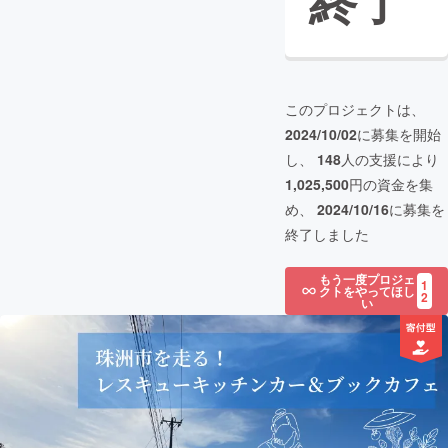
終了
このプロジェクトは、
2024/10/02
に募集を開始
し、
148
人の支援により
1,025,500
円の資金を集
め、
2024/10/16
に募集を
終了しました
もう一度プロジェ
1
クトをやってほし
2
い