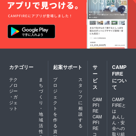
カテゴリー
起案サポート
サ
CAMP
ー
FIRE
テク
ま
プ
ス
ビ
につい
ノロ
ち
ロ
タ
ス
て
ジー
づ
ジ
ッ
・ガ
く
ェ
フ
CAM
CAMP
ジェ
り
ク
に
PFI
FIREと
ット
・
ト
相
RE
は
地
を
談
CAM
あんし
域
作
す
PFI
ん・安
活
る
る
RE
全への
性
資
コ
取り組