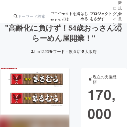
新
ロ
規
グ
会
プロジェクトを掲
はじ
プロジェクト
/
載するには
める
をさがす
イ
員
ン
登
"高齢化に負けず！54歳おっさんの
録
らーめん屋開業！"
人気のプロ
注目のリ
注目の新着プロ
募集終了が近いプ
もうすぐ公開
hm1223
フード・飲食店
大阪府
ジェクト
ターン
ジェクト
ロジェクト
されます
アート・写真
音楽
現在の支援総
額
170,
テクノロジー・ガジェット
ゲーム・サ
000
映像・映画
書籍・雑誌
ビジネス・起業
チャレンジ