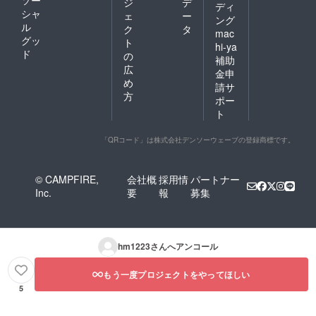
ジ
デ
ディ
シャ
ェ
ー
ング
ル
ク
タ
mac
グッ
ト
hi-ya
ド
の
補助
広
金申
め
請サ
方
ポー
ト
「QRコード」は株式会社デンソーウェーブの登録商標です。
© CAMPFIRE,
会社概
採用情
パートナー
Inc.
要
報
募集
hm1223
さんへアンコール
もう一度プロジェクトをやってほしい
5