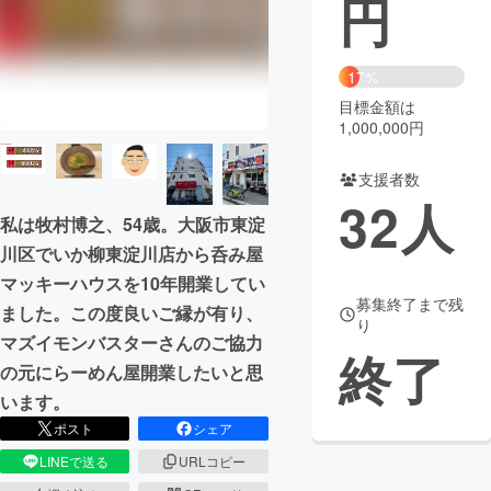
円
まちづくり・地域活性化
17%
目標金額は
CAMPFIRE for Social Good
CAMPFIRE Creation
1,000,000円
CAMPFIREふるさと納税
machi-ya
コミュニティ
支援者数
32
人
私は牧村博之、54歳。大阪市東淀
川区でいか柳東淀川店から呑み屋
マッキーハウスを10年開業してい
募集終了まで残
ました。この度良いご縁が有り、
り
マズイモンバスターさんのご協力
終了
の元にらーめん屋開業したいと思
います。
ポスト
シェア
LINEで送る
URLコピー