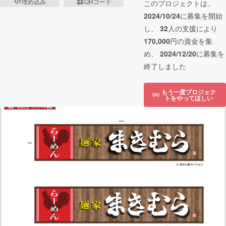
埋め込み
QRコード
このプロジェクトは、
2024/10/24
に募集を開始
し、
32
人の支援により
170,000
円の資金を集
め、
2024/12/20
に募集を
終了しました
もう一度プロジェク
トをやってほしい