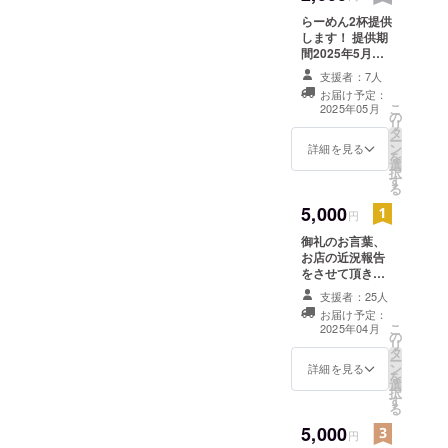
らーめん2杯提供
します！ 提供期
間2025年5月か
ら10月まで。
支援者：7人
お届け予定：
こ
2025年05月
の
リ
タ
ー
ン
詳細を見る
を
選
択
す
る
5,000
円
御礼のお言葉、
お店の近況報告
をさせて頂きた
いです。
支援者：25人
お届け予定：
こ
2025年04月
の
リ
タ
ー
ン
詳細を見る
を
選
択
す
る
5,000
円