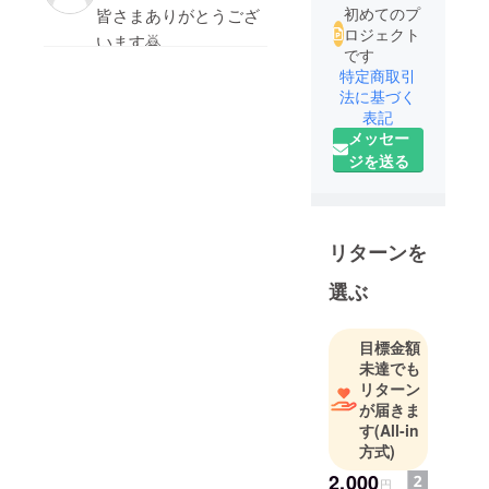
初めてのプ
皆さまありがとうござ
ロジェクト
います🙇
です
メール来る度にお返事
特定商取引
させて頂いてますが、
法に基づく
表記
通知来ないのも有りま
メッセー
して💦
ジを送る
お1人づつお返事出来
て無い事も有ります🙇
リターンを
選ぶ
目標金額
未達でも
リターン
が届きま
す
(All-in
方式)
2,000
円