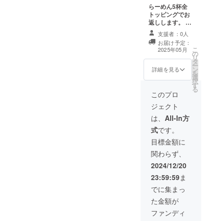
らーめん5杯全
トッピングでお
返しします。 提
供期間2025年5
支援者：0人
月から10月ま
お届け予定：
で。
こ
2025年05月
の
リ
タ
ー
ン
詳細を見る
を
選
択
す
る
このプロ
ジェクト
は、
All-In方
式
です。
目標金額に
関わらず、
2024/12/20
23:59:59
ま
でに集まっ
た金額が
ファンディ