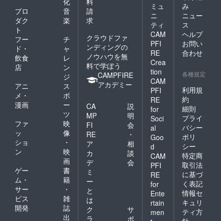
化
料
ミュ
み
プロ
音
請
ニ
ニュー
ダク
楽
求
ティ
ス
ト
CAM
ヘルプ
クラウドファ
フー
チ
PFI
お問い
ンディングの
ド・
ャ
RE
合わせ
ノウハウを無
飲食
レ
Crea
料で学ぼう
店
ン
tion
各種規定
CAMPFIRE
ジ
CAM
アカデミー
アニ
ス
利用規
PFI
メ・
ポ
約
RE
漫画
ー
CA
説
細則
for
ツ
MP
明
プライ
Soci
ファ
映
FI
会
バシー
al
ッ
像
RE
・
ポリ
Goo
ショ
・
ア
相
シー
d
ン
映
カ
談
特定商
CAM
画
デ
会
取引法
PFI
ゲー
書
ミ
に基づ
RE
ム・
籍
ー
く表記
for
サー
・
と
情報セ
Ente
ビス
雑
は
キュリ
rtain
開発
誌
ク
サ
ティ方
men
出
ラ
ポ
針