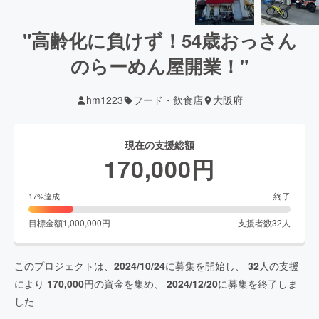
"高齢化に負けず！54歳おっさん
のらーめん屋開業！"
hm1223
フード・飲食店
大阪府
現在の支援総額
170,000
円
終了
17
%達成
目標金額
1,000,000
円
支援者数
32
人
このプロジェクトは、
2024/10/24
に募集を開始し、
32
人の支援
により
170,000
円の資金を集め、
2024/12/20
に募集を終了しま
した