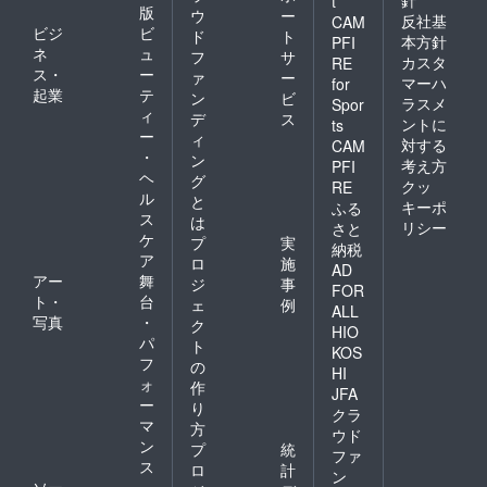
t
版
ウ
ー
反社基
CAM
ビジ
ビ
ド
ト
本方針
PFI
ネ
ュ
フ
サ
カスタ
RE
ス・
ー
ァ
ー
マーハ
for
起業
テ
ン
ビ
ラスメ
Spor
ィ
デ
ス
ントに
ts
ー
ィ
対する
CAM
・
ン
考え方
PFI
ヘ
グ
クッ
RE
ル
と
キーポ
ふる
ス
は
リシー
さと
ケ
プ
実
納税
ア
ロ
施
AD
アー
舞
ジ
事
FOR
ト・
台
ェ
例
ALL
写真
・
ク
HIO
パ
ト
KOS
フ
の
HI
ォ
作
JFA
ー
り
クラ
マ
方
ウド
ン
プ
統
ファ
ス
ロ
計
ン
ソー