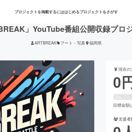
プロジェクトを掲載するには
はじめる
プロジェクトをさがす
BREAK」YouTube番組公開収録プ
ARTBREAK
アート・写真
福岡県
注目のリターン
注目の新着プロジェクト
募集終了が近いプロジェクト
も
現在の
音楽
舞台・パフォーマンス
0
ゲーム・サービス開発
フード・飲食店
0%
書籍・雑誌出版
アニメ・漫画
目標金額は3
支援者
チャレンジ
ビューティー・ヘルスケ
0