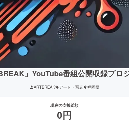
BREAK」YouTube番組公開収録プ
ARTBREAK
アート・写真
福岡県
現在の支援総額
0
円