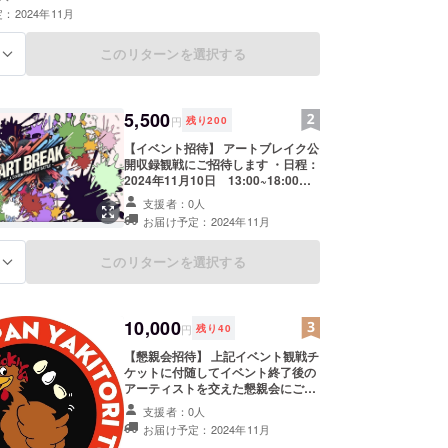
：2024年11月
このリターンを選択する
る
5,500
円
残り
200
【イベント招待】 アートブレイク公
開収録観戦にご招待します ・日程：
2024年11月10日 13:00~18:00時
予定 ・場所：福岡県福岡市博多区住
支援者：0人
吉１丁目４−１７ 010BUILDING 2F
お届け予定：2024年11月
3F ・支援者様の交通費や滞在費は
各自でご負担ください。 ・クラウド
ファンディング終了後、会場など詳
このリターンを選択する
る
細情報をメールにてご案内します。
10,000
円
残り
40
【懇親会招待】 上記イベント観戦チ
ケットに付随してイベント終了後の
アーティストを交えた懇親会にご招
待します ・日程：2024年11月10
支援者：0人
日 18:30~20:30予定 ・場所：福岡
お届け予定：2024年11月
県福岡市中央区春吉３丁目２４−２