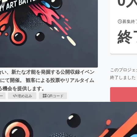
募集終
CAMPFIRE for Social Good
CAMPFIRE Creation
終
CAMPFIREふるさと納税
machi-ya
コミュニティ
このプロジェ
い合い、新たな才能を発掘する公開収録イベン
終了しました
r010にて開催。 観客による投票やリアルタイム
る機会を提供します。
ピー
埋め込み
QRコード