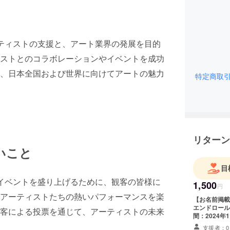
ーティストの支援と、アート業界の発展を目的
ストとのコラボレーションやイベントを成功
、日本全国および世界に向けてアートの魅力
特定商取
リターン
いこと
目
録イベントを盛り上げるために、観客の皆様に
1,500
円
アーティストたちの熱いパフォーマンスを楽
【お名前掲載
エンドロール
客による投票を通じて、アーティストの未来
間：2024
不可 ・支援
支援者：0