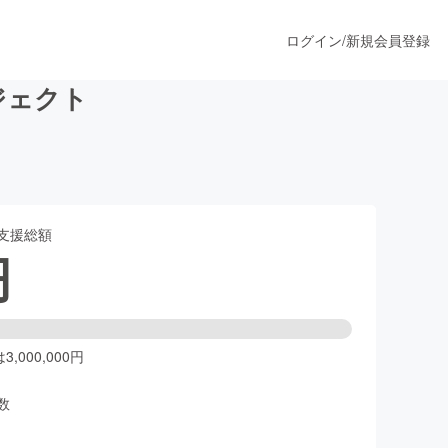
ログイン
/
新規会員登録
ロジェクト
うすぐ公開されます
支援総額
プロダクト
円
ファッション
スポーツ
,000,000円
数
ア
ソーシャルグッド
人