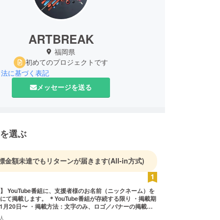
ARTBREAK
福岡県
初めてのプロジェクトです
引法に基づく表記
メッセージを送る
を選ぶ
標金額未達でもリターンが届きます
(All-in方式)
】 YouTube番組に、支援者様のお名前（ニックネーム）を
にて掲載します。 ＊YouTube番組が存続する限り ・掲載期
年11月20日〜 ・掲載方法：文字のみ、ロゴ／バナーの掲載は
時、必ず備考欄に希望されるお名前をご記入ください。
人