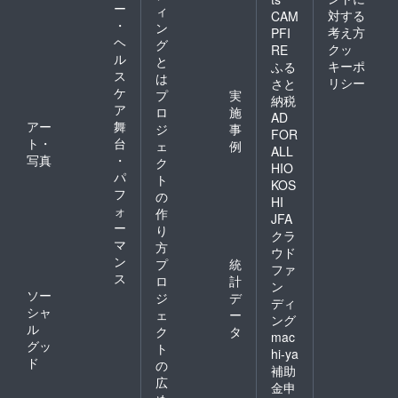
ー
ィ
対する
CAM
・
ン
考え方
PFI
ヘ
グ
クッ
RE
ル
と
キーポ
ふる
ス
は
リシー
さと
ケ
プ
実
納税
ア
ロ
施
AD
アー
舞
ジ
事
FOR
ト・
台
ェ
例
ALL
写真
・
ク
HIO
パ
ト
KOS
フ
の
HI
ォ
作
JFA
ー
り
クラ
マ
方
ウド
ン
プ
統
ファ
ス
ロ
計
ン
ソー
ジ
デ
ディ
シャ
ェ
ー
ング
ル
ク
タ
mac
グッ
ト
hi-ya
ド
の
補助
広
金申