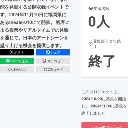
能を発掘する公開収録イベントで
支援者数
まちづくり・地域活性化
0
人
す。2024年11月10日に福岡県に
あるtheater010にて開催。 観客に
CAMPFIRE for Social Good
CAMPFIRE Creation
よる投票やリアルタイムでの体験
CAMPFIREふるさと納税
machi-ya
コミュニティ
を通じて、日本のアートシーンを
募集終了まで残
盛り上げる機会を提供します。
り
ポスト
シェア
終了
LINEで送る
URLコピー
埋め込み
QRコード
このプロジェクトは、
2024/10/29
に募集を開始
し、
2024/11/09
に募集を
終了しました
もう一度プロジェク