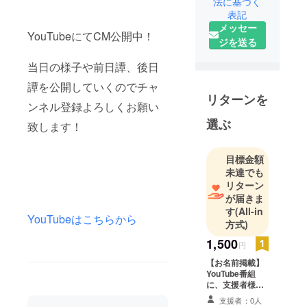
法に基づく
表記
メッセー
YouTubeにてCM公開中！
ジを送る
当日の様子や前日譚、後日
譚を公開していくのでチャ
リターンを
ンネル登録よろしくお願い
選ぶ
致します！
目標金額
未達でも
リターン
が届きま
す
(All-in
YouTubeはこちらから
方式)
1,500
円
【お名前掲載】
YouTube番組
に、支援者様の
お名前（ニック
支援者：0人
ネーム）をエン