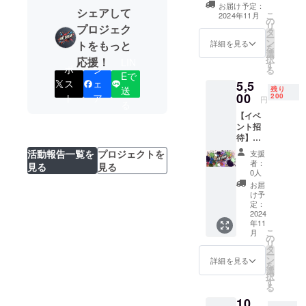
お届け予定：
ドロールにて掲
シェアして
こ
2024年11月
の
載します。 ＊
リ
プロジェク
タ
YouTube番組が
ー
ン
存続する限り ・
トをもっと
詳細を見る
を
選
掲載期間：2024
択
応援！
LIN
す
年11月20日〜 ・
ポ
シ
る
Eで
掲載方法：文字
ス
ェ
5,5
のみ、ロゴ／バ
送
残り
00
ト
ア
200
ナーの掲載は不
円
る
可 ・支援時、必
【イベ
ず備考欄に希望
ント招
されるお名前を
待】
ご記入くださ
アート
い。
活動報告一覧を
プロジェクトを
支援
ブレイ
者：
見る
見る
ク公開
0人
収録観
お届
戦にご
け予
招待し
定：
ます ・
2024
年11
日程：
こ
月
2024年
の
リ
11月10
タ
ー
日
ン
詳細を見る
を
13:00~
選
択
18:00時
す
る
予定 ・
10,
場所：