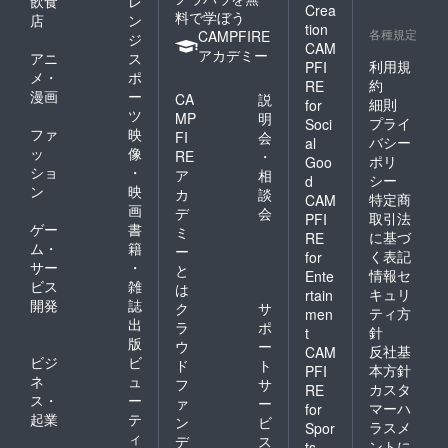
飲食
レ
Crea
料で学ぼう
店
ン
tion
各種規定
CAMPFIRE
ジ
CAM
アカデミー
アニ
ス
利用規
PFI
メ・
ポ
約
RE
漫画
ー
CA
説
細則
for
ツ
MP
明
プライ
Soci
ファ
映
FI
会
バシー
al
ッ
像
RE
・
ポリ
Goo
ショ
・
ア
相
シー
d
ン
映
カ
談
特定商
CAM
画
デ
会
取引法
PFI
ゲー
書
ミ
に基づ
RE
ム・
籍
ー
く表記
for
サー
・
と
情報セ
Ente
ビス
雑
は
キュリ
rtain
開発
誌
ク
サ
ティ方
men
出
ラ
ポ
針
t
版
ウ
ー
反社基
CAM
ビジ
ビ
ド
ト
本方針
PFI
ネ
ュ
フ
サ
カスタ
RE
ス・
ー
ァ
ー
マーハ
for
起業
テ
ン
ビ
ラスメ
Spor
ィ
デ
ス
ントに
ts