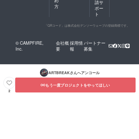
め
請サ
方
ポー
ト
「QRコード」は株式会社デンソーウェーブの登録商標です。
© CAMPFIRE,
会社概
採用情
パートナー
Inc.
要
報
募集
ARTBREAK
さんへアンコール
もう一度プロジェクトをやってほしい
2