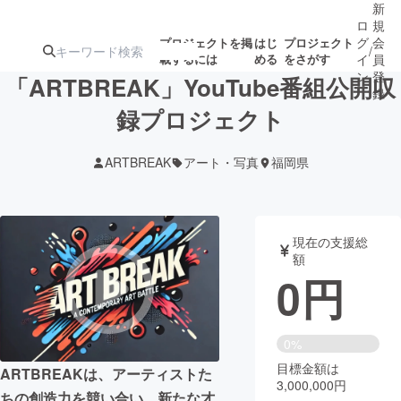
新
ロ
規
グ
会
プロジェクトを掲
はじ
プロジェクト
/
載するには
める
をさがす
イ
員
ン
登
「ARTBREAK」YouTube番組公開収
録
録プロジェクト
人気のプロ
注目のリ
注目の新着プロ
募集終了が近いプ
もうすぐ公開
ARTBREAK
アート・写真
福岡県
ジェクト
ターン
ジェクト
ロジェクト
されます
アート・写真
音楽
現在の支援総
額
0
円
テクノロジー・ガジェット
ゲーム・サ
映像・映画
書籍・雑誌
0%
目標金額は
ARTBREAKは、アーティストた
3,000,000円
ビジネス・起業
チャレンジ
ちの創造力を競い合い、新たな才