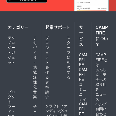
カテゴリー
起案サポート
サ
CAMP
ー
FIRE
テク
ま
プ
ス
ビ
につい
ノロ
ち
ロ
タ
ス
て
ジー
づ
ジ
ッ
・ガ
く
ェ
フ
CAM
CAMP
ジェ
り
ク
に
PFI
FIREと
ット
・
ト
相
RE
は
地
を
談
CAM
あんし
域
作
す
PFI
ん・安
活
る
る
RE
全への
性
資
コ
取り組
化
料
ミュ
み
プロ
音
請
ニ
ニュー
ダク
楽
求
ティ
ス
ト
CAM
ヘルプ
クラウドファ
フー
チ
PFI
お問い
ンディングの
ド・
ャ
RE
合わせ
ノウハウを無