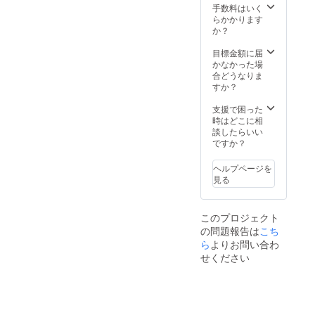
「未成
手数料はいく
年者は
らかかります
ソフト
か？
ドリン
クの提
目標金額に届
供とな
かなかった場
りま
合どうなりま
す。」
すか？
支援で困った
時はどこに相
談したらいい
ですか？
ヘルプページを
見る
このプロジェクト
の問題報告は
こち
ら
よりお問い合わ
せください