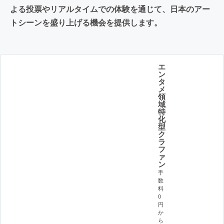
よる投票やリアルタイムでの体験を通じて、日本のアー
トシーンを盛り上げる機会を提供します。
エ
ン
タ
メ
領
域
特
化
型
ク
ラ
フ
ァ
ン
手
数
料
0
円
か
ら