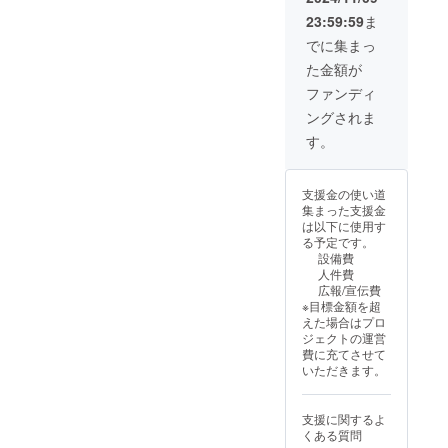
所：福
案内し
23:59:59
ま
岡県福
ます。
岡市中
でに集まっ
央区春
た金額が
吉３丁
目２４
ファンディ
−２３
ングされま
・支援
者様の
す。
交通費
や滞在
費は各
支援金の使い道
自でご
集まった支援金
負担く
は以下に使用す
ださ
る予定です。
い。 ・
設備費
クラウ
人件費
ドファ
広報/宣伝費
ンディ
※目標金額を超
ング終
えた場合はプロ
了後、
ジェクトの運営
会場な
費に充てさせて
ど詳細
いただきます。
情報を
メール
にてご
支援に関するよ
案内し
くある質問
ます。