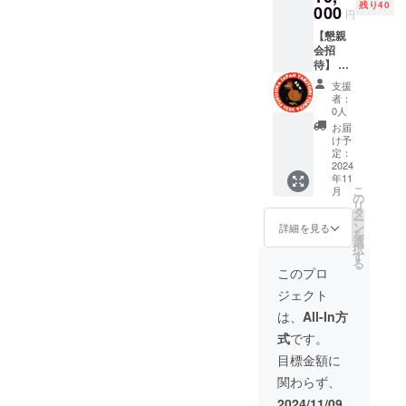
残り40
福岡県
000
円
福岡市
【懇親
博多区
会招
住吉１
待】 上
丁目４
記イベ
−１７
支援
ント観
010BUI
者：
戦チ
LDING
0人
ケット
2F 3F
お届
に付随
・支援
け予
してイ
者様の
定：
ベント
2024
交通費
年11
終了後
や滞在
こ
月
のアー
費は各
の
リ
ティス
自でご
タ
ー
トを交
負担く
ン
詳細を見る
を
えた懇
ださ
選
択
親会に
い。 ・
す
る
ご招待
クラウ
このプロ
します
ドファ
ジェクト
・日
ンディ
程：
ング終
は、
All-In方
2024年
了後、
式
です。
11月10
会場な
日
ど詳細
目標金額に
18:30~
情報を
関わらず、
20:30予
メール
定 ・場
にてご
2024/11/09