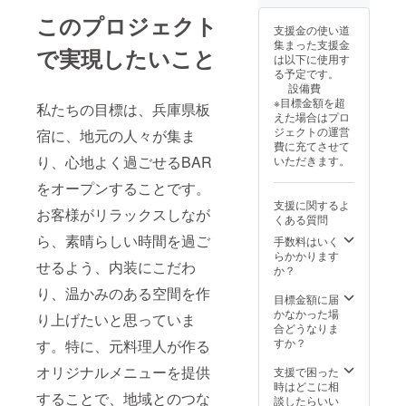
このプロジェクト
支援金の使い道
集まった支援金
で実現したいこと
は以下に使用す
る予定です。
設備費
※目標金額を超
私たちの目標は、兵庫県板
えた場合はプロ
ジェクトの運営
宿に、地元の人々が集ま
費に充てさせて
り、心地よく過ごせるBAR
いただきます。
をオープンすることです。
支援に関するよ
お客様がリラックスしなが
くある質問
ら、素晴らしい時間を過ご
手数料はいく
らかかります
せるよう、内装にこだわ
か？
り、温かみのある空間を作
目標金額に届
かなかった場
り上げたいと思っていま
合どうなりま
すか？
す。特に、元料理人が作る
オリジナルメニューを提供
支援で困った
時はどこに相
することで、地域とのつな
談したらいい