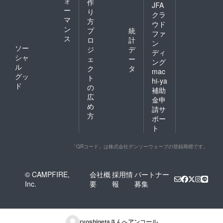
ォ
作
JFA
ー
り
クラ
マ
方
ウド
ン
プ
統
ファ
ス
ロ
計
ン
ソー
ジ
デ
ディ
シャ
ェ
ー
ング
ル
ク
タ
mac
グッ
ト
hi-ya
ド
の
補助
広
金申
め
請サ
方
ポー
ト
「QRコード」は株式会社デンソーウェーブの登録商標です。
© CAMPFIRE,
会社概
採用情
パートナー
Inc.
要
報
募集
ryoshigeta
さんへアンコール