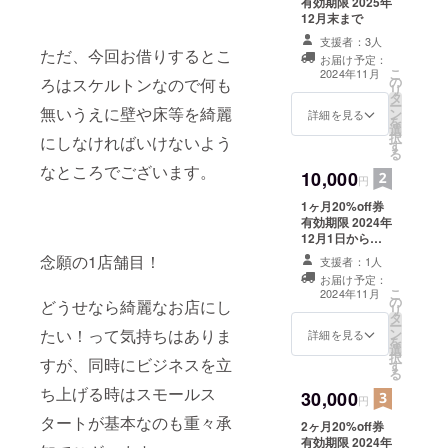
有効期限 2025年
12月末まで
支援者：3人
ただ、今回お借りするとこ
お届け予定：
こ
2024年11月
の
ろはスケルトンなので何も
リ
タ
ー
無いうえに壁や床等を綺麗
ン
詳細を見る
を
選
択
にしなければいけないよう
す
る
なところでございます。
10,000
円
1ヶ月20%off券
有効期限 2024年
12月1日から
2025年12月末ま
念願の1店舗目！
支援者：1人
で
お届け予定：
こ
2024年11月
の
どうせなら綺麗なお店にし
リ
タ
ー
たい！って気持ちはありま
ン
詳細を見る
を
選
択
すが、同時にビジネスを立
す
る
ち上げる時はスモールス
30,000
円
タートが基本なのも重々承
2ヶ月20%off券
有効期限 2024年