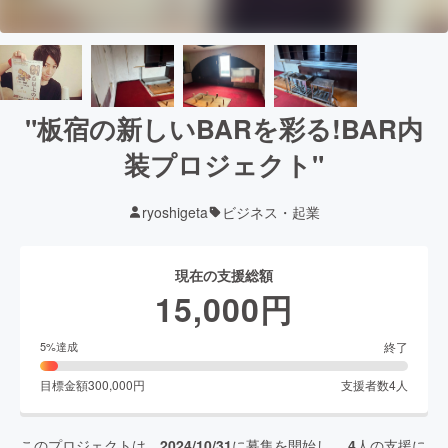
"板宿の新しいBARを彩る!BAR内
装プロジェクト"
ryoshigeta
ビジネス・起業
現在の支援総額
15,000
円
終了
5
%達成
目標金額
300,000
円
支援者数
4
人
このプロジェクトは、
2024/10/31
に募集を開始し、
4
人の支援に