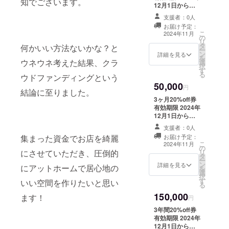
知でございます。
12月1日から
2025年12月末ま
支援者：0人
で
お届け予定：
こ
2024年11月
の
リ
タ
何かいい方法ないかな？と
ー
ン
詳細を見る
を
ウネウネ考えた結果、クラ
選
択
す
る
ウドファンディングという
50,000
円
結論に至りました。
3ヶ月20%off券
有効期限 2024年
12月1日から
2025年12月末ま
支援者：0人
で
集まった資金でお店を綺麗
お届け予定：
こ
2024年11月
の
にさせていただき、圧倒的
リ
タ
ー
ン
詳細を見る
にアットホームで居心地の
を
選
択
す
いい空間を作りたいと思い
る
150,000
ます！
円
3年間20%off券
有効期限 2024年
12月1日から