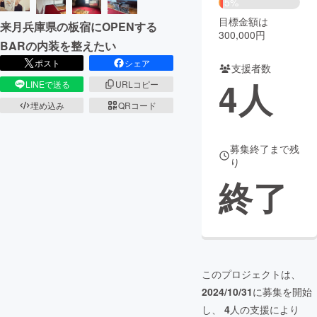
5%
目標金額は
来月兵庫県の板宿にOPENする
まちづくり・地域活性化
300,000円
BARの内装を整えたい
ポスト
シェア
支援者数
CAMPFIRE for Social Good
CAMPFIRE Creation
4
人
LINEで送る
URLコピー
CAMPFIREふるさと納税
machi-ya
コミュニティ
埋め込み
QRコード
募集終了まで残
り
終了
このプロジェクトは、
2024/10/31
に募集を開始
し、
4
人の支援により