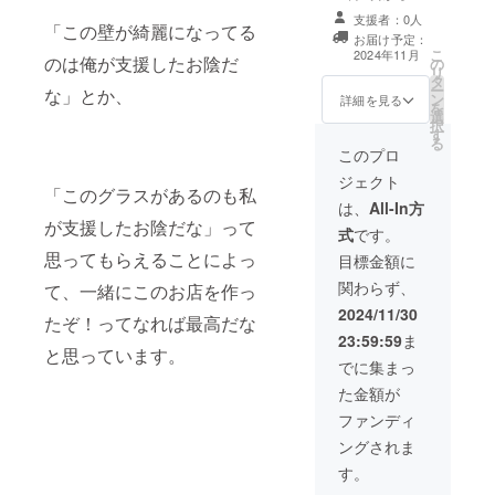
2028年12月末ま
支援者：0人
「この壁が綺麗になってる
で
お届け予定：
こ
2024年11月
のは俺が支援したお陰だ
の
リ
タ
ー
な」とか、
ン
詳細を見る
を
選
択
す
る
このプロ
ジェクト
「このグラスがあるのも私
は、
All-In方
が支援したお陰だな」って
式
です。
思ってもらえることによっ
目標金額に
関わらず、
て、一緒にこのお店を作っ
2024/11/30
たぞ！ってなれば最高だな
23:59:59
ま
と思っています。
でに集まっ
た金額が
ファンディ
ングされま
す。