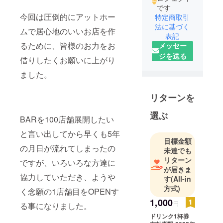
です
今回は圧倒的にアットホー
特定商取引
法に基づく
ムで居心地のいいお店を作
表記
るために、皆様のお力をお
メッセー
ジを送る
借りしたくお願いに上がり
ました。
リターンを
選ぶ
BARを100店舗展開したい
と言い出してから早くも5年
目標金額
の月日が流れてしまったの
未達でも
リターン
ですが、いろいろな方達に
が届きま
協力していただき、ようや
す
(All-in
方式)
く念願の1店舗目をOPENす
1,000
円
る事になりました。
ドリンク1杯券