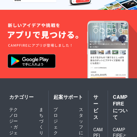
カテゴリー
起案サポート
サ
CAMP
ー
FIRE
テク
ま
プ
ス
ビ
につい
ノロ
ち
ロ
タ
ス
て
ジー
づ
ジ
ッ
・ガ
く
ェ
フ
CAM
CAMP
ジェ
り
ク
に
PFI
FIREと