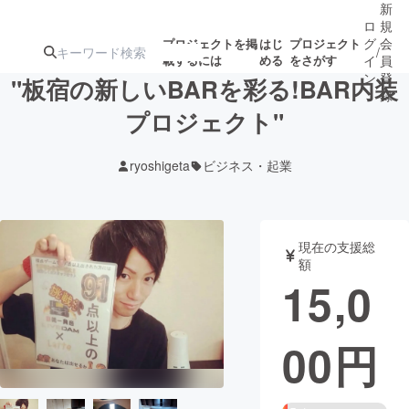
新
ロ
規
グ
会
プロジェクトを掲
はじ
プロジェクト
/
載するには
める
をさがす
イ
員
ン
登
"板宿の新しいBARを彩る!BAR内装
録
プロジェクト"
人気のプロ
注目のリ
注目の新着プロ
募集終了が近いプ
もうすぐ公開
ryoshigeta
ビジネス・起業
ジェクト
ターン
ジェクト
ロジェクト
されます
アート・写真
音楽
現在の支援総
額
15,0
テクノロジー・ガジェット
ゲーム・サ
00
円
映像・映画
書籍・雑誌
ビジネス・起業
チャレンジ