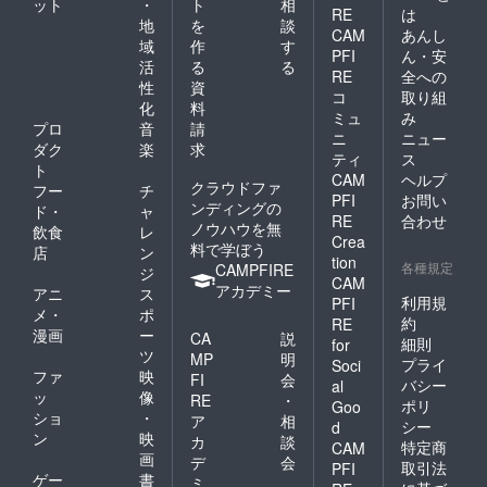
ット
・
ト
相
RE
は
地
を
談
CAM
あんし
域
作
す
PFI
ん・安
活
る
る
RE
全への
性
資
コ
取り組
化
料
ミュ
み
プロ
音
請
ニ
ニュー
ダク
楽
求
ティ
ス
ト
CAM
ヘルプ
クラウドファ
フー
チ
PFI
お問い
ンディングの
ド・
ャ
RE
合わせ
ノウハウを無
飲食
レ
Crea
料で学ぼう
店
ン
tion
各種規定
CAMPFIRE
ジ
CAM
アカデミー
アニ
ス
利用規
PFI
メ・
ポ
約
RE
漫画
ー
CA
説
細則
for
ツ
MP
明
プライ
Soci
ファ
映
FI
会
バシー
al
ッ
像
RE
・
ポリ
Goo
ショ
・
ア
相
シー
d
ン
映
カ
談
特定商
CAM
画
デ
会
取引法
PFI
ゲー
書
ミ