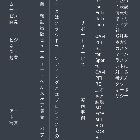
に基づ
RE
ム・
籍
ー
く表記
for
サー
・
と
情報セ
Ente
ビス
雑
は
キュリ
rtain
開発
誌
ク
サ
ティ方
men
出
ラ
ポ
針
t
版
ウ
ー
反社基
CAM
ビジ
ビ
ド
ト
本方針
PFI
ネ
ュ
フ
サ
カスタ
RE
ス・
ー
ァ
ー
マーハ
for
起業
テ
ン
ビ
ラスメ
Spor
ィ
デ
ス
ントに
ts
ー
ィ
対する
CAM
・
ン
考え方
PFI
ヘ
グ
クッ
RE
ル
と
キーポ
ふる
ス
は
リシー
さと
ケ
プ
実
納税
ア
ロ
施
AD
アー
舞
ジ
事
FOR
ト・
台
ェ
例
ALL
写真
・
ク
HIO
パ
ト
KOS
フ
の
HI