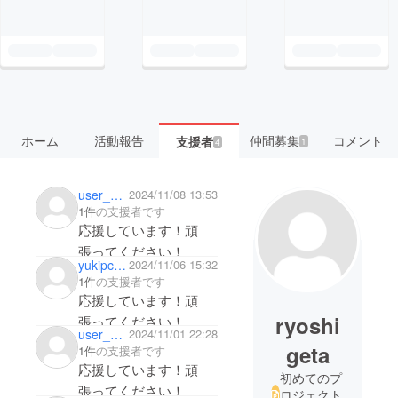
ホーム
活動報告
仲間募集
コメント
支援者
1
4
user_36e5f89294b4
2024/11/08 13:53
1件
の支援者です
応援しています！頑
張ってください！
yukipc0210
2024/11/06 15:32
1件
の支援者です
応援しています！頑
ryoshi
張ってください！
user_e50a7c46d724
2024/11/01 22:28
geta
1件
の支援者です
応援しています！頑
初めてのプ
張ってください！
ロジェクト