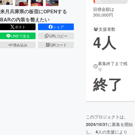
5%
目標金額は
来月兵庫県の板宿にOPENする
まちづくり・地域活性化
300,000円
BARの内装を整えたい
ポスト
シェア
支援者数
CAMPFIRE for Social Good
CAMPFIRE Creation
4
人
LINEで送る
URLコピー
CAMPFIREふるさと納税
machi-ya
コミュニティ
埋め込み
QRコード
募集終了まで残
り
終了
このプロジェクトは、
2024/10/31
に募集を開始
し、
4
人の支援により