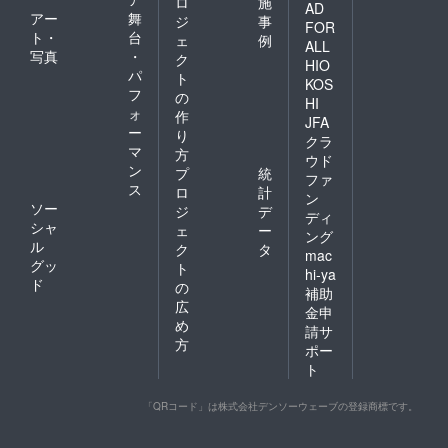
ロ
施
AD
アー
舞
ジ
事
FOR
ト・
台
ェ
例
ALL
写真
・
ク
HIO
パ
ト
KOS
フ
の
HI
ォ
作
JFA
ー
り
クラ
マ
方
ウド
ン
プ
統
ファ
ス
ロ
計
ン
ソー
ジ
デ
ディ
シャ
ェ
ー
ング
ル
ク
タ
mac
グッ
ト
hi-ya
ド
の
補助
広
金申
め
請サ
方
ポー
ト
「QRコード」は株式会社デンソーウェーブの登録商標です。