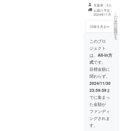
2028年12月末ま
支援者：0人
で
お届け予定：
こ
2024年11月
の
リ
タ
ー
ン
詳細を見る
を
選
択
す
る
このプロ
ジェクト
は、
All-In方
式
です。
目標金額に
関わらず、
2024/11/30
23:59:59
ま
でに集まっ
た金額が
ファンディ
ングされま
す。