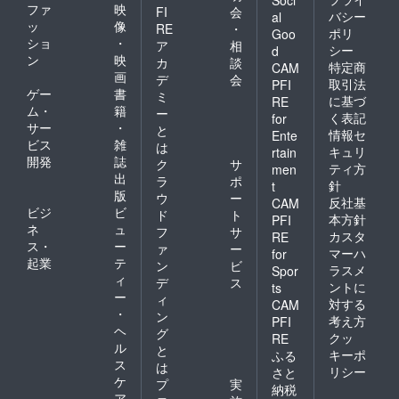
ファ
映
FI
会
バシー
al
ッ
像
RE
・
ポリ
Goo
ショ
・
ア
相
シー
d
ン
映
カ
談
特定商
CAM
画
デ
会
取引法
PFI
ゲー
書
ミ
に基づ
RE
ム・
籍
ー
く表記
for
サー
・
と
情報セ
Ente
ビス
雑
は
キュリ
rtain
開発
誌
ク
サ
ティ方
men
出
ラ
ポ
針
t
版
ウ
ー
反社基
CAM
ビジ
ビ
ド
ト
本方針
PFI
ネ
ュ
フ
サ
カスタ
RE
ス・
ー
ァ
ー
マーハ
for
起業
テ
ン
ビ
ラスメ
Spor
ィ
デ
ス
ントに
ts
ー
ィ
対する
CAM
・
ン
考え方
PFI
ヘ
グ
クッ
RE
ル
と
キーポ
ふる
ス
は
リシー
さと
ケ
プ
実
納税
ア