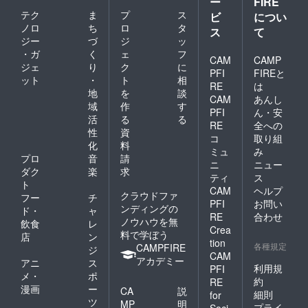
ー
FIRE
テク
ま
プ
ス
ビ
につい
ノロ
ち
ロ
タ
ス
て
ジー
づ
ジ
ッ
・ガ
く
ェ
フ
CAM
CAMP
ジェ
り
ク
に
PFI
FIREと
ット
・
ト
相
RE
は
地
を
談
CAM
あんし
域
作
す
PFI
ん・安
活
る
る
RE
全への
性
資
コ
取り組
化
料
ミュ
み
プロ
音
請
ニ
ニュー
ダク
楽
求
ティ
ス
ト
CAM
ヘルプ
クラウドファ
フー
チ
PFI
お問い
ンディングの
ド・
ャ
RE
合わせ
ノウハウを無
飲食
レ
Crea
料で学ぼう
店
ン
tion
各種規定
CAMPFIRE
ジ
CAM
アカデミー
アニ
ス
利用規
PFI
メ・
ポ
約
RE
漫画
ー
CA
説
細則
for
ツ
MP
明
プライ
Soci