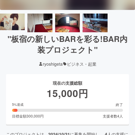
"板宿の新しいBARを彩る!BAR内
装プロジェクト"
ryoshigeta
ビジネス・起業
現在の支援総額
15,000
円
終了
5
%達成
目標金額
300,000
円
支援者数
4
人
このプロジェクトは、
2024/10/31
に募集を開始し、
4
人の支援に