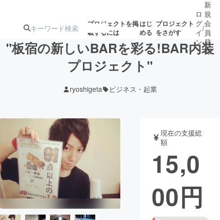
新
ロ
規
グ
会
プロジェクトを掲
はじ
プロジェクト
/
載するには
める
をさがす
イ
員
ン
登
"板宿の新しいBARを彩る!BAR内装
録
プロジェクト"
人気のプロ
注目のリ
注目の新着プロ
募集終了が近いプ
もうすぐ公開
ryoshigeta
ビジネス・起業
ジェクト
ターン
ジェクト
ロジェクト
されます
アート・写真
音楽
現在の支援総
額
15,0
テクノロジー・ガジェット
ゲーム・サ
00
円
映像・映画
書籍・雑誌
ビジネス・起業
チャレンジ