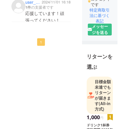
user_995c69c23a74
2024/11/01 16:18
です
1件
の支援者です
特定商取引
応援しています！頑
法に基づく
張ってください！
表記
メッセー
ジを送る
1
リターンを
選ぶ
目標金額
未達でも
リターン
が届きま
す
(All-in
方式)
1,000
円
ドリンク1杯券