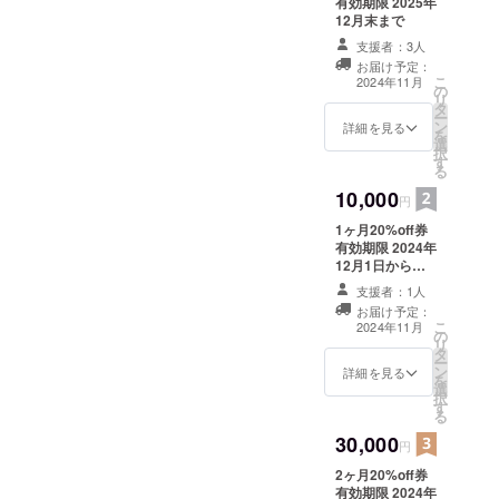
有効期限 2025年
12月末まで
支援者：3人
お届け予定：
こ
2024年11月
の
リ
タ
ー
ン
詳細を見る
を
選
択
す
る
10,000
円
1ヶ月20%off券
有効期限 2024年
12月1日から
2025年12月末ま
支援者：1人
で
お届け予定：
こ
2024年11月
の
リ
タ
ー
ン
詳細を見る
を
選
択
す
る
30,000
円
2ヶ月20%off券
有効期限 2024年