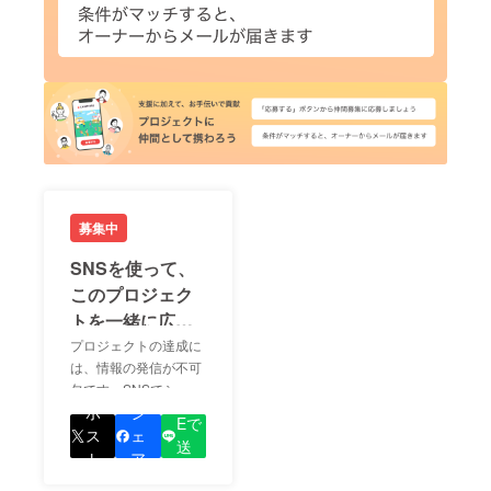
募集中
SNSを使って、
このプロジェク
トを一緒に広め
ましょう！
プロジェクトの達成に
は、情報の発信が不可
欠です。SNSでシェア
LIN
をして、あなたが応援
ポ
シ
Eで
しているプロジェクト
ス
ェ
送
の良さを知ってもらい
ト
ア
る
ましょう！