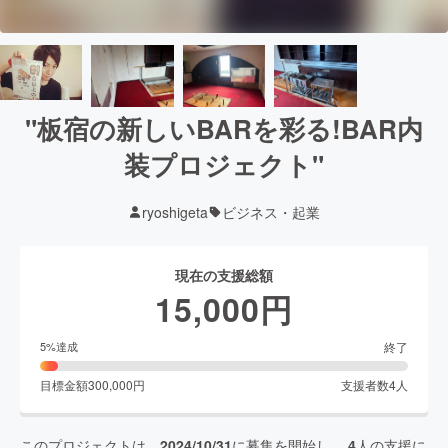
"板宿の新しいBARを彩る!BAR内
装プロジェクト"
ryoshigeta
ビジネス・起業
現在の支援総額
15,000
円
終了
5
%達成
目標金額
300,000
円
支援者数
4
人
このプロジェクトは、
2024/10/31
に募集を開始し、
4
人の支援に