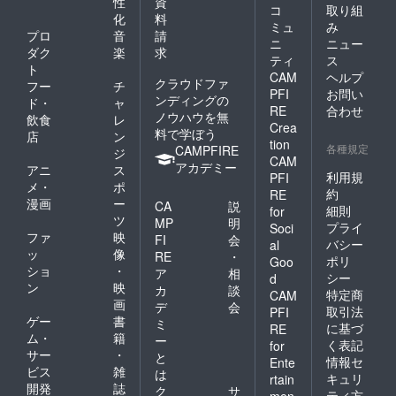
性
資
コ
取り組
化
料
ミュ
み
プロ
音
請
ニ
ニュー
ダク
楽
求
ティ
ス
ト
CAM
ヘルプ
クラウドファ
フー
チ
PFI
お問い
ンディングの
ド・
ャ
RE
合わせ
ノウハウを無
飲食
レ
Crea
料で学ぼう
店
ン
tion
各種規定
CAMPFIRE
ジ
CAM
アカデミー
アニ
ス
利用規
PFI
メ・
ポ
約
RE
漫画
ー
CA
説
細則
for
ツ
MP
明
プライ
Soci
ファ
映
FI
会
バシー
al
ッ
像
RE
・
ポリ
Goo
ショ
・
ア
相
シー
d
ン
映
カ
談
特定商
CAM
画
デ
会
取引法
PFI
ゲー
書
ミ
に基づ
RE
ム・
籍
ー
く表記
for
サー
・
と
情報セ
Ente
ビス
雑
は
キュリ
rtain
開発
誌
ク
サ
ティ方