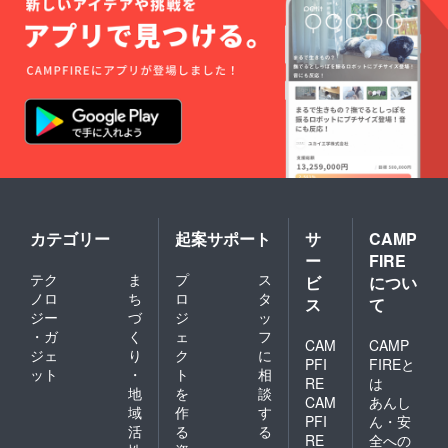
カテゴリー
起案サポート
サ
CAMP
ー
FIRE
テク
ま
プ
ス
ビ
につい
ノロ
ち
ロ
タ
ス
て
ジー
づ
ジ
ッ
・ガ
く
ェ
フ
CAM
CAMP
ジェ
り
ク
に
PFI
FIREと
ット
・
ト
相
RE
は
地
を
談
CAM
あんし
域
作
す
PFI
ん・安
活
る
る
RE
全への