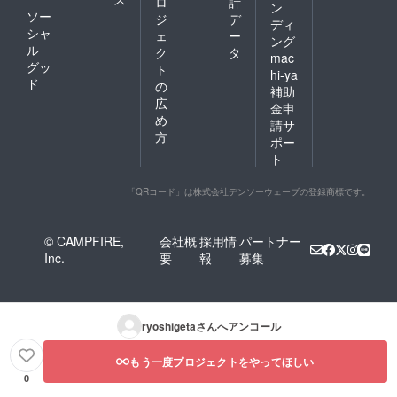
ロ
計
ン
ソー
ジ
デ
ディ
シャ
ェ
ー
ング
ル
ク
タ
mac
グッ
ト
hi-ya
ド
の
補助
広
金申
め
請サ
方
ポー
ト
「QRコード」は株式会社デンソーウェーブの登録商標です。
© CAMPFIRE,
会社概
採用情
パートナー
Inc.
要
報
募集
ryoshigeta
さんへアンコール
もう一度プロジェクトをやってほしい
0