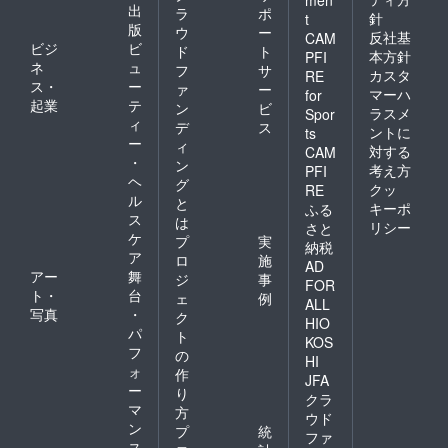
men
出
ラ
ポ
針
t
版
ウ
ー
反社基
CAM
ビジ
ビ
ド
ト
本方針
PFI
ネ
ュ
フ
サ
カスタ
RE
ス・
ー
ァ
ー
マーハ
for
起業
テ
ン
ビ
ラスメ
Spor
ィ
デ
ス
ントに
ts
ー
ィ
対する
CAM
・
ン
考え方
PFI
ヘ
グ
クッ
RE
ル
と
キーポ
ふる
ス
は
リシー
さと
ケ
プ
実
納税
ア
ロ
施
AD
アー
舞
ジ
事
FOR
ト・
台
ェ
例
ALL
写真
・
ク
HIO
パ
ト
KOS
フ
の
HI
ォ
作
JFA
ー
り
クラ
マ
方
ウド
ン
プ
統
ファ
ス