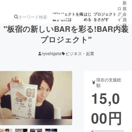
新
ロ
規
グ
会
プロジェクトを掲
はじ
プロジェクト
/
載するには
める
をさがす
イ
員
ン
登
"板宿の新しいBARを彩る!BAR内装
録
プロジェクト"
人気のプロ
注目のリ
注目の新着プロ
募集終了が近いプ
もうすぐ公開
ryoshigeta
ビジネス・起業
ジェクト
ターン
ジェクト
ロジェクト
されます
アート・写真
音楽
現在の支援総
額
15,0
テクノロジー・ガジェット
ゲーム・サ
00
円
映像・映画
書籍・雑誌
ビジネス・起業
チャレンジ