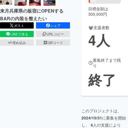
5%
目標金額は
来月兵庫県の板宿にOPENする
まちづくり・地域活性化
300,000円
BARの内装を整えたい
ポスト
シェア
支援者数
CAMPFIRE for Social Good
CAMPFIRE Creation
4
人
LINEで送る
URLコピー
CAMPFIREふるさと納税
machi-ya
コミュニティ
埋め込み
QRコード
募集終了まで残
り
終了
このプロジェクトは、
2024/10/31
に募集を開始
し、
4
人の支援により