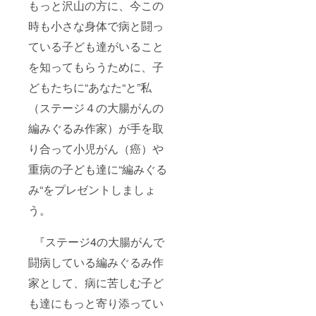
もっと沢山の方に、今この
たの熱意と
時も小さな身体で病と闘っ
お支えが必
要です。
ている子ども達がいること
私と、小
を知ってもらうために、子
児がんの子
どもたちに“あなた“と”私
どもたちと
共に。祈り
（ステージ４の大腸がんの
とお支えを
編みぐるみ作家）が手を取
共有してい
り合って小児がん（癌）や
ただきたい
です。
重病の子ども達に“編みぐる
今日も闘
み“をプレゼントしましょ
病している
う。
子どもたち
のことを思
『ステージ4の大腸がんで
い、お祈り
いたしま
闘病している編みぐるみ作
す。
家として、病に苦しむ子ど
私と共
も達にもっと寄り添ってい
に、小児が