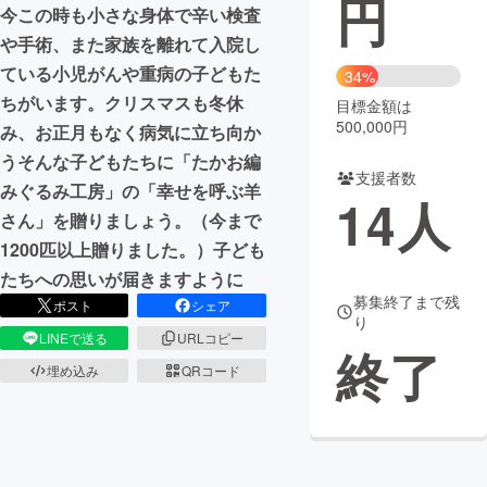
円
今この時も小さな身体で辛い検査
まちづくり・地域活性化
や手術、また家族を離れて入院し
ている小児がんや重病の子どもた
34%
ちがいます。クリスマスも冬休
目標金額は
CAMPFIRE for Social Good
CAMPFIRE Creation
500,000円
み、お正月もなく病気に立ち向か
CAMPFIREふるさと納税
machi-ya
コミュニティ
うそんな子どもたちに「たかお編
支援者数
みぐるみ工房」の「幸せを呼ぶ羊
14
人
さん」を贈りましょう。（今まで
1200匹以上贈りました。）子ども
たちへの思いが届きますように
募集終了まで残
ポスト
シェア
り
LINEで送る
URLコピー
終了
埋め込み
QRコード