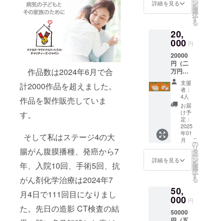
もたち
ン
詳細を見る
品）を超え
を
のため
選
択
ました。(作
にご支
す
る
援いた
品はminnne
20,
だいた
に掲載して
方に
000
円
は、た
います。ど
20000
かお編
うぞご覧く
円（二
みぐる
作品数は2024年6月で合
ださい。
万円）
み工房
ご支援
特製
https://minne
支援
計2000作品を超えました。
プラン
「編み
者：
.com/@taka
ぐるみ
4人
作品を製作販売していま
20000
02102102）
の羊さ
お届
円（子
んの
け予
す。
売り上げ
どもた
キーホ
定：
は、1ヶ月に
ちに羊
2025
ルダー
年01
さん4
（5×5×
そして私はステージ4の大
30万円ほど
こ
月
匹）を
7cm)」
の
かかる、私
リ
腸がん腹膜播種、発癌から7
ご支援
1匹と感
タ
ー
の抗がん剤
いただ
謝状を
ン
詳細を見る
を
年、入院10回、手術5回、抗
いた方
お送り
選
治療や薬
択
には、
いたし
す
がん剤化学治療は2024年7
る
代、人工肛
たかお
ます
50,
編みぐ
門(ストー
月4日で111回目になりまし
るみ工
000
円
マ）の装具
房特製
た。先日の造影 CT検査の結
の費用そし
50000
「幸せ
円（五