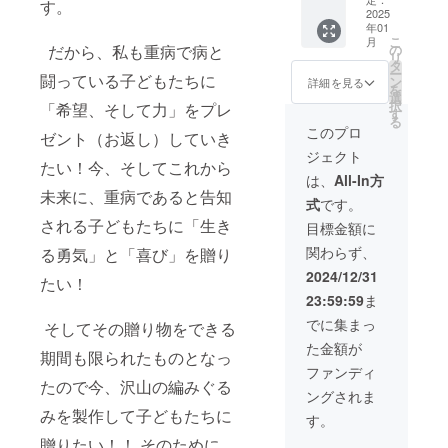
す。
感謝状
ちに羊
2025
たくさんの
年01
をお送
さん20
方に編みぐ
こ
月
りいた
匹）を
だから、私も重病で病と
の
リ
るみを購入
しま
ご支援
タ
ー
闘っている子どもたちに
す。
いただ
ン
詳細を見る
していただ
を
いた方
選
択
いて支えて
「希望、そして力」をプレ
には、
す
る
たかお
いただいて
このプロ
ゼント（お返し）していき
編みぐ
います。
ジェクト
るみ工
たい！今、そしてこれから
また入院
房特
は、
All-In方
製、
未来に、重病であると告知
中でも、
式
です。
「幸せ
ベッドでも
を呼ぶ
される子どもたちに「生き
目標金額に
製作できる
羊さん
関わらず、
る勇気」と「喜び」を贈り
（15×1
編みぐるみ
5×25c
2024/12/31
たい！
の技術を与
m）」
23:59:59
ま
を2匹
えられたこ
と、た
でに集まっ
そしてその贈り物をできる
とも感謝し
かお編
た金額が
ています。
みぐる
期間も限られたものとなっ
み工房
何より私
ファンディ
特製
たので今、沢山の編みぐる
が病と闘っ
ングされま
「編み
みを製作して子どもたちに
ているとい
ぐるみ
す。
の羊さ
う事実を熱
贈りたい！！ そのために、
んの