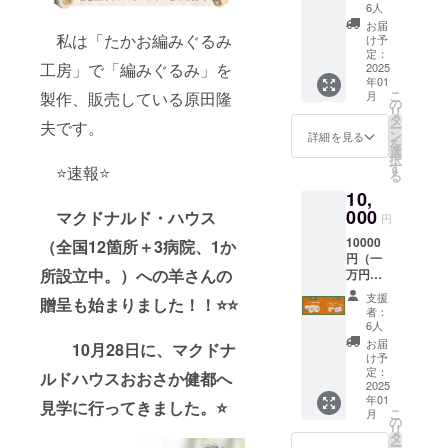
どもた
6人
の製作、い
ちに羊
お届
さん1
私は「たかお編みぐるみ
け予
ろんな動物
匹）を
定：
の製作を手
工房」で「編みぐるみ」を
子ども
2025
年01
たちの
掛けていま
こ
製作、販売している原田隆
月
ために
の
す。
リ
ご支援
タ
夫です。
ー
2024年11
いただ
ン
詳細を見る
を
いた方
選
月までプロ
択
には、
す
⭐️速報⭐️
ジェクトを
る
たかお
10,
含めてたか
編みぐ
るみ工
000
マクドナルド・ハウス
お編みぐる
円
房特製
み工房1番人
10000
（全国12箇所＋3病院、1か
「羊の
円（一
キーホ
気「幸せを
所設立中。）への羊さんの
万円）
ルダー
呼ぶ羊さ
ご支援
（2×5c
支援
贈呈も始まりました！！⭐️⭐️
ん」は1250
プラン
m)」1
者：
個と感
6人
匹を突破。
10000
謝状を
お届
10月28日に、マクドナ
たかお編み
円を
お送り
け予
（子ど
ぐるみ工房
いたし
定：
ルドハウスおおさか健都へ
もたち
2025
ます。
の販売を合
年01
に羊さ
見学に行ってきました。⭐️
こ
月
わせると
ん2匹）
の
リ
を子ど
タ
2000匹（作
ー