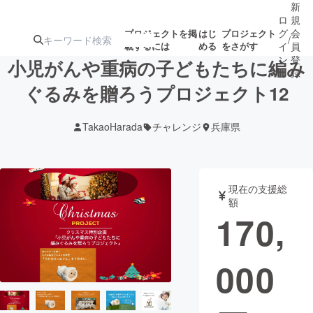
新
ロ
規
グ
会
プロジェクトを掲
はじ
プロジェクト
/
載するには
める
をさがす
イ
員
ン
登
小児がんや重病の子どもたちに編み
録
ぐるみを贈ろうプロジェクト12
人気のプロ
注目のリ
注目の新着プロ
募集終了が近いプ
もうすぐ公開
TakaoHarada
チャレンジ
兵庫県
ジェクト
ターン
ジェクト
ロジェクト
されます
アート・写真
音楽
現在の支援総
額
170,
テクノロジー・ガジェット
ゲーム・サ
000
映像・映画
書籍・雑誌
ビジネス・起業
チャレンジ