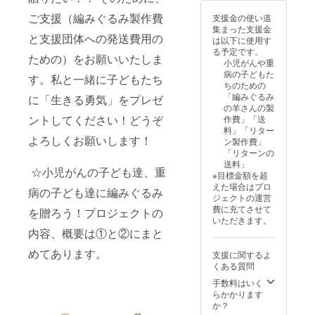
い思いで支
キーホ
ご支援（編みぐるみ製作費
支援金の使い道
ルダー
えてくだ
集まった支援金
（5*5×7
と支援団体への発送費用の
さっている
は以下に使用す
cm）」
る予定です。
こと、そし
を1匹と
ための）をお願いいたしま
小児がんや重
感謝状
て祈ってく
病の子どもた
す。私と一緒に子どもたち
をお送
ださってい
ちのための
りいた
「編みぐるみ
に「生きる勇気」をプレゼ
ることで、
しま
の羊さんの製
す。
今日も私は
ントしてください！どうぞ
作費」「送
料」「リター
生かされて
よろしくお願いします！
ン製作費」
いることを
「リターンの
実感し感謝
送料」
☆小児がんの子ども達、重
※目標金額を超
していま
えた場合はプロ
病の子ども達に編みぐるみ
す。
ジェクトの運営
「小児が
費に充てさせて
を贈ろう！プロジェクトの
いただきます。
ん」のこど
内容、概要は①と②にまと
もたちと
めてあります。
は、私が入
支援に関するよ
くある質問
院したとき
手数料はいく
に出会い、
らかかります
こどもたち
か？