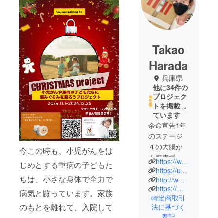
Takao
Harada
兵庫県
他に34件の
プロジェク
トを掲載し
ています
余命宣告1年
のステージ
４の大腸が
今この時も、小児がんをは
ん腹膜播種
https://www.dmhcj.or.jp/
じめとする重病の子どもた
（ふくまく
https://unconditionallove316.jp/werebehindyou/
ちは、小さな身体で全力で
はしゅ）闘
http://www.ccaj-found.or.jp/donation/other_support2/
https://minne.com/@taka02102102
病中の編み
病気と闘っています。家族
特定商取引
ぐるみ（編
のもとを離れて、入院して
法に基づく
み物のぬい
表記