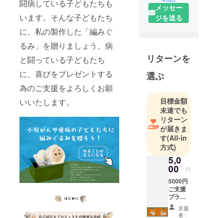
闘病している子どもたちも
ぐるみ）作
メッセー
家です。
います。そんな子どもたち
ジを送る
入院は１
に、私の製作した「編みぐ
０回、手術
るみ」を贈りましょう。病
は６回、抗
がん剤化学
リターンを
と闘っている子どもたち
療法は2024
に、喜びをプレゼントする
選ぶ
年10月31日
為のご支援をよろしくお願
で118回目に
なりまし
目標金額
いいたします。
未達でも
た。
リターン
編み物歴
が届きま
は20年以
す
(All-in
上、「幸せ
方式)
を呼ぶ羊さ
5,0
ん」をはじ
00
円
め、独自な
5000円
オリジナル
ご支援
作品や皆さ
プラン
5000
んの愛犬、
支援
円（子
者：
愛ネコなど