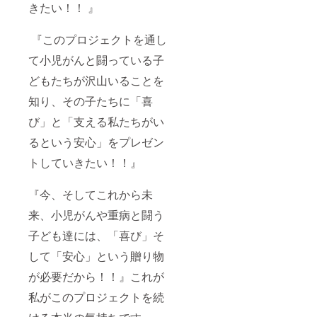
きたい！！ 』
んの子ども
たちにプレ
ゼントをし
『このプロジェクトを通し
てくださ
て小児がんと闘っている子
い。がんの
どもたちが沢山いることを
子どもを守
知り、その子たちに「喜
る会CCAJ、
マクドナル
び」と「支える私たちがい
ド・ハウ
るという安心」をプレゼン
ス、
トしていきたい！！』
UL316、あ
りがとう
『今、そしてこれから未
ブック編み
ぐるみを送
来、小児がんや重病と闘う
ります。下
子ども達には、「喜び」そ
にウェブサ
して「安心」という贈り物
イトを掲載
します。ど
が必要だから！！』これが
うぞお願い
私がこのプロジェクトを続
いたしま