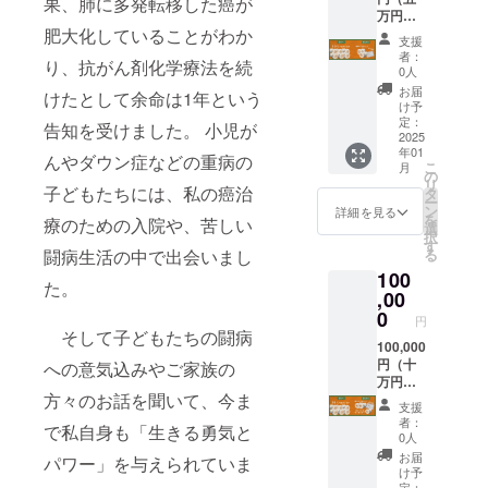
を呼ぶ
果、肺に多発転移した癌が
て手術代
万円）
羊さん
（一回150万
肥大化していることがわか
ご支援
（15×1
支援
プラン
くらい）に
5×25c
者：
り、抗がん剤化学療法を続
m）」1
0人
あてていま
50000
匹と感
お届
けたとして余命は1年という
す。
円（子
謝状を
け予
どもた
お送り
定：
抗がん剤
告知を受けました。 小児が
ちに羊
2025
いたし
治療や手術
年01
さん10
ます。
んやダウン症などの重病の
こ
月
は本当に苦
匹）を
の
リ
子ども
子どもたちには、私の癌治
タ
しいし痛
ー
たちの
ン
詳細を見る
を
い、そして
療のための入院や、苦しい
ために
選
択
ご支援
多大な費用
す
闘病生活の中で出会いまし
る
いただ
がかるもの
100
いた方
た。
です。しか
には、
,00
たかお
0
し、このよ
円
編みぐ
そして子どもたちの闘病
うな苦難の
るみ工
100,000
中、私は日
房特製
円（十
への意気込みやご家族の
「幸せ
万円）
本全国のた
方々のお話を聞いて、今ま
を呼ぶ
ご支援
支援
くさんの方
羊さん
プラン
者：
で私自身も「生きる勇気と
（15×1
や果てはパ
0人
5×25c
100,000
お届
ラグアイま
パワー」を与えられていま
m）」
円（子
け予
で、世界の
を2匹と
どもた
定：