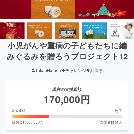
小児がんや重病の子どもたちに編
みぐるみを贈ろうプロジェクト12
TakaoHarada
チャレンジ
兵庫県
現在の支援総額
170,000
円
終了
34
%達成
目標金額
500,000
円
支援者数
14
人