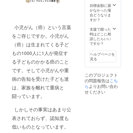
が病と闘う
目標金額に届
姿を実際に
かなかった場
見てきまし
合どうなりま
すか？
た。
小児がん（癌）という言葉
家族と離
支援で困った
れて病と闘
時はどこに相
をご存じですか。小児がん
談したらいい
う姿は本当
ですか？
（癌）は生まれてくる子ど
にステージ
もの1000人に1人が発症す
４の癌の私
ヘルプページを
見る
でさえ感動
る子どものかかる癌のこと
と勇気を与
です。そして小児がんや重
えられてい
このプロジェクト
病の告知を受けた子ども達
ます。
の問題報告は
こち
彼らに私
ら
よりお問い合わ
は、家族を離れて重病と
せください
たちができ
闘っています。
ることは何
か、ずっと
しかしその事実はあまり公
そのことを
表されておらず、認知度も
考えていま
す。
低いものとなっています。
今、あな