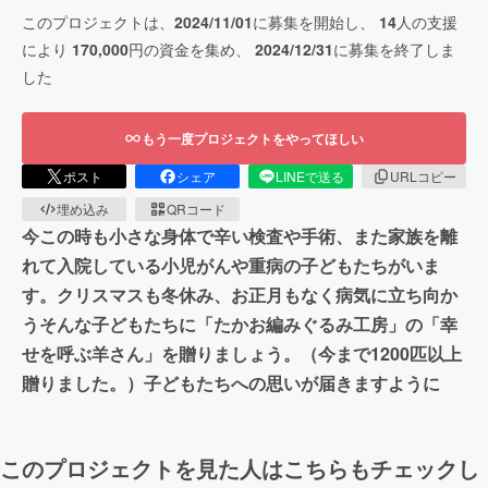
このプロジェクトは、
2024/11/01
に募集を開始し、
14
人の支援
により
170,000
円の資金を集め、
2024/12/31
に募集を終了しま
した
もう一度プロジェクトをやってほしい
ポスト
シェア
LINEで送る
URLコピー
埋め込み
QRコード
今この時も小さな身体で辛い検査や手術、また家族を離
れて入院している小児がんや重病の子どもたちがいま
す。クリスマスも冬休み、お正月もなく病気に立ち向か
うそんな子どもたちに「たかお編みぐるみ工房」の「幸
せを呼ぶ羊さん」を贈りましょう。（今まで1200匹以上
贈りました。）子どもたちへの思いが届きますように
このプロジェクトを見た人はこちらもチェックし