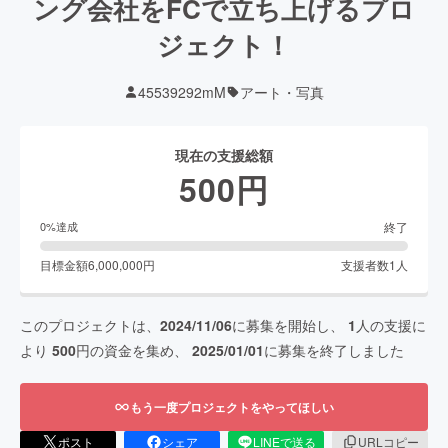
ング会社をFCで立ち上げるプロ
ジェクト！
45539292mM
アート・写真
現在の支援総額
500
円
終了
0
%達成
目標金額
6,000,000
円
支援者数
1
人
このプロジェクトは、
2024/11/06
に募集を開始し、
1
人の支援に
より
500
円の資金を集め、
2025/01/01
に募集を終了しました
もう一度プロジェクトをやってほしい
ポスト
シェア
LINEで送る
URLコピー