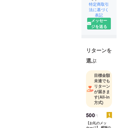
特定商取引
法に基づく
表記
メッセー
ジを送る
リターンを
選ぶ
目標金額
未達でも
リターン
が届きま
す
(All-in
方式)
500
円
【お礼のメッ
セージ】 感謝の