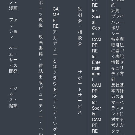
メ・
ポ
約
RE
漫画
ー
CA
説
細則
for
ツ
MP
明
プライ
Soci
ファ
映
FI
会
バシー
al
ッ
像
RE
・
ポリ
Goo
ショ
・
ア
相
シー
d
ン
映
カ
談
特定商
CAM
画
デ
会
取引法
PFI
ゲー
書
ミ
に基づ
RE
ム・
籍
ー
く表記
for
サー
・
と
情報セ
Ente
ビス
雑
は
キュリ
rtain
開発
誌
ク
サ
ティ方
men
出
ラ
ポ
針
t
版
ウ
ー
反社基
CAM
ビジ
ビ
ド
ト
本方針
PFI
ネ
ュ
フ
サ
カスタ
RE
ス・
ー
ァ
ー
マーハ
for
起業
テ
ン
ビ
ラスメ
Spor
ィ
デ
ス
ントに
ts
ー
ィ
対する
CAM
・
ン
考え方
PFI
ヘ
グ
クッ
RE
ル
と