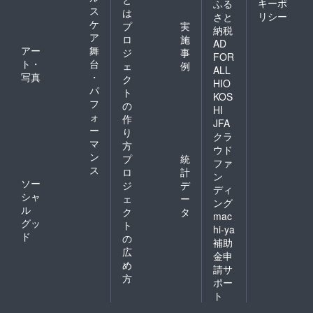
キーポ
ふる
ス
は
リシー
さと
ケ
プ
実
納税
ア
ロ
施
AD
アー
舞
ジ
事
FOR
ト・
台
ェ
例
ALL
写真
・
ク
HIO
パ
ト
KOS
フ
の
HI
ォ
作
JFA
ー
り
クラ
マ
方
ウド
ン
プ
統
ファ
ス
ロ
計
ン
ソー
ジ
デ
ディ
シャ
ェ
ー
ング
ル
ク
タ
mac
グッ
ト
hi-ya
ド
の
補助
広
金申
め
請サ
方
ポー
ト