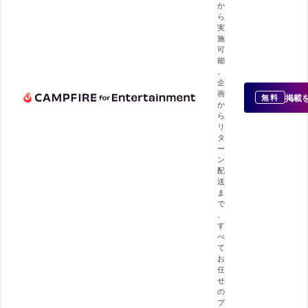
か
ら
実
施
可
能
。
企
画
掲載
無料
か
ら
リ
タ
ー
ン
配
送
ま
で
、
す
べ
て
お
任
せ
の
プ