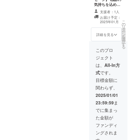
気持ちを込め
て、お礼のメッ
支援者：1人
セージをお送り
お届け予定：
します。
こ
2025年01月
の
リ
タ
ー
ン
詳細を見る
を
選
択
す
る
このプロ
ジェクト
は、
All-In方
式
です。
目標金額に
関わらず、
2025/01/01
23:59:59
ま
でに集まっ
た金額が
ファンディ
ングされま