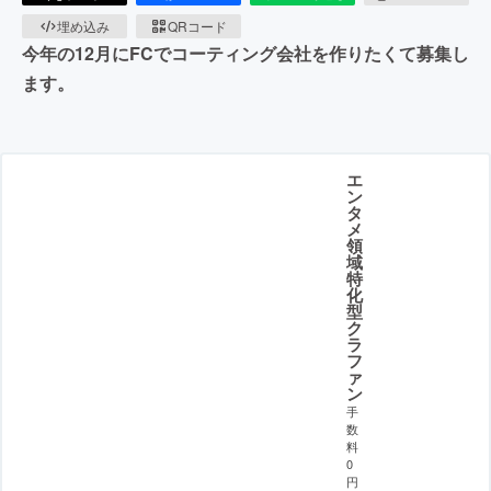
埋め込み
QRコード
今年の12月にFCでコーティング会社を作りたくて募集し
ます。
エ
ン
タ
メ
領
域
特
化
型
ク
ラ
フ
ァ
ン
手
数
料
0
円