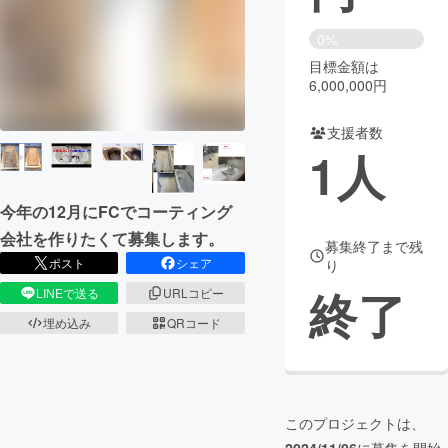
まちづくり・地域活性化
0%
目標金額は
6,000,000円
CAMPFIRE for Social Good
CAMPFIRE Creation
CAMPFIREふるさと納税
machi-ya
コミュニティ
支援者数
1
人
今年の12月にFCでコーティング
会社を作りたくて募集します。
募集終了まで残
ポスト
シェア
り
終了
LINEで送る
URLコピー
埋め込み
QRコード
このプロジェクトは、