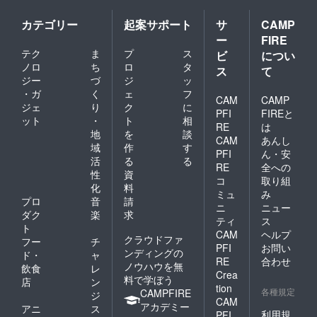
カテゴリー
起案サポート
サ
CAMP
ー
FIRE
テク
ま
プ
ス
ビ
につい
ノロ
ち
ロ
タ
ス
て
ジー
づ
ジ
ッ
・ガ
く
ェ
フ
CAM
CAMP
ジェ
り
ク
に
PFI
FIREと
ット
・
ト
相
RE
は
地
を
談
CAM
あんし
域
作
す
PFI
ん・安
活
る
る
RE
全への
性
資
コ
取り組
化
料
ミュ
み
プロ
音
請
ニ
ニュー
ダク
楽
求
ティ
ス
ト
CAM
ヘルプ
クラウドファ
フー
チ
PFI
お問い
ンディングの
ド・
ャ
RE
合わせ
ノウハウを無
飲食
レ
Crea
料で学ぼう
店
ン
tion
各種規定
CAMPFIRE
ジ
CAM
アカデミー
アニ
ス
利用規
PFI