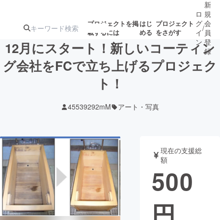
新
ロ
規
グ
会
プロジェクトを掲
はじ
プロジェクト
/
載するには
める
をさがす
イ
員
ン
登
12月にスタート！新しいコーティン
録
グ会社をFCで立ち上げるプロジェク
ト！
人気のプロ
注目のリ
注目の新着プロ
募集終了が近いプ
もうすぐ公開
ジェクト
ターン
ジェクト
ロジェクト
されます
45539292mM
アート・写真
アート・写真
音楽
現在の支援総
テクノロジー・ガジェット
ゲーム・サ
額
500
映像・映画
書籍・雑誌
円
ビジネス・起業
チャレンジ