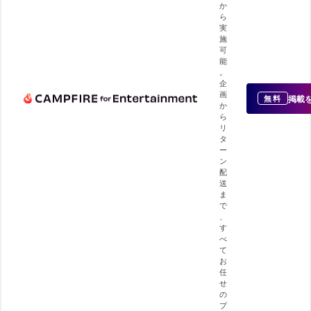
か
ら
実
施
可
能
。
企
画
掲載
無料
か
ら
リ
タ
ー
ン
配
送
ま
で
、
す
べ
て
お
任
せ
の
プ