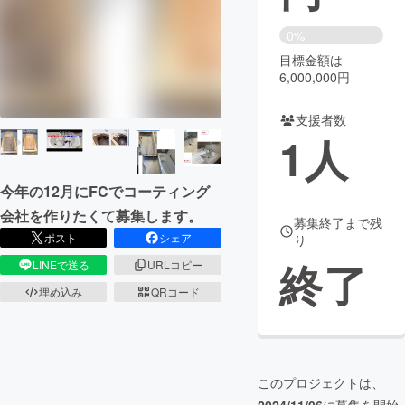
まちづくり・地域活性化
0%
目標金額は
6,000,000円
CAMPFIRE for Social Good
CAMPFIRE Creation
CAMPFIREふるさと納税
machi-ya
コミュニティ
支援者数
1
人
今年の12月にFCでコーティング
会社を作りたくて募集します。
募集終了まで残
ポスト
シェア
り
終了
LINEで送る
URLコピー
埋め込み
QRコード
このプロジェクトは、