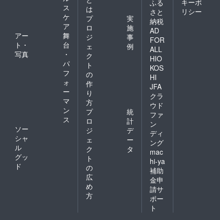
キーポ
ふる
ス
は
リシー
さと
ケ
プ
実
納税
ア
ロ
施
AD
アー
舞
ジ
事
FOR
ト・
台
ェ
例
ALL
写真
・
ク
HIO
パ
ト
KOS
フ
の
HI
ォ
作
JFA
ー
り
クラ
マ
方
ウド
ン
プ
統
ファ
ス
ロ
計
ン
ソー
ジ
デ
ディ
シャ
ェ
ー
ング
ル
ク
タ
mac
グッ
ト
hi-ya
ド
の
補助
広
金申
め
請サ
方
ポー
ト