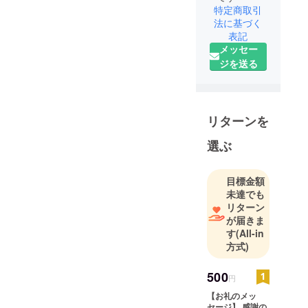
特定商取引
法に基づく
表記
メッセー
ジを送る
リターンを
選ぶ
目標金額
未達でも
リターン
が届きま
す
(All-in
方式)
500
円
【お礼のメッ
セージ】 感謝の