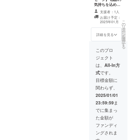
気持ちを込め
て、お礼のメッ
支援者：1人
セージをお送り
お届け予定：
します。
こ
2025年01月
の
リ
タ
ー
ン
詳細を見る
を
選
択
す
る
このプロ
ジェクト
は、
All-In方
式
です。
目標金額に
関わらず、
2025/01/01
23:59:59
ま
でに集まっ
た金額が
ファンディ
ングされま