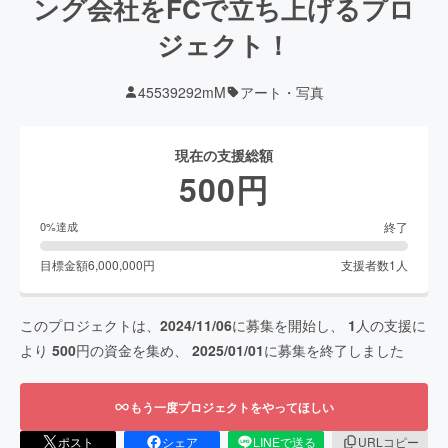
ング会社をFCで立ち上げるプロ
ジェクト！
45539292mM
アート・写真
現在の支援総額
500
円
終了
0
%達成
目標金額
6,000,000
円
支援者数
1
人
このプロジェクトは、
2024/11/06
に募集を開始し、
1
人の支援に
より
500
円の資金を集め、
2025/01/01
に募集を終了しました
もう一度プロジェクトをやってほしい
ポスト
シェア
LINEで送る
URLコピー