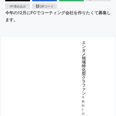
埋め込み
QRコード
今年の12月にFCでコーティング会社を作りたくて募集し
ます。
エ
ン
タ
メ
領
域
特
化
型
ク
ラ
フ
ァ
ン
手
数
料
0
円