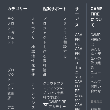
カテゴリー
起案サポート
サ
CAMP
ー
FIRE
テク
ま
プ
ス
ビ
につい
ノロ
ち
ロ
タ
ス
て
ジー
づ
ジ
ッ
・ガ
く
ェ
フ
CAM
CAMP
ジェ
り
ク
に
PFI
FIREと
ット
・
ト
相
RE
は
地
を
談
CAM
あんし
域
作
す
PFI
ん・安
活
る
る
RE
全への
性
資
コ
取り組
化
料
ミュ
み
プロ
音
請
ニ
ニュー
ダク
楽
求
ティ
ス
ト
CAM
ヘルプ
クラウドファ
フー
チ
PFI
お問い
ンディングの
ド・
ャ
RE
合わせ
ノウハウを無
飲食
レ
Crea
料で学ぼう
店
ン
tion
各種規定
CAMPFIRE
ジ
CAM
アカデミー
アニ
ス
利用規
PFI