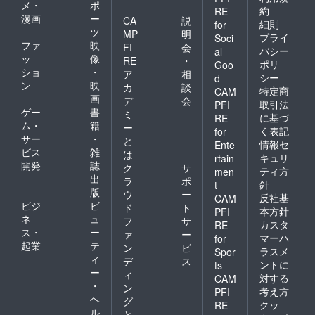
メ・
ポ
約
RE
漫画
ー
CA
説
細則
for
ツ
MP
明
プライ
Soci
ファ
映
FI
会
バシー
al
ッ
像
RE
・
ポリ
Goo
ショ
・
ア
相
シー
d
ン
映
カ
談
特定商
CAM
画
デ
会
取引法
PFI
ゲー
書
ミ
に基づ
RE
ム・
籍
ー
く表記
for
サー
・
と
情報セ
Ente
ビス
雑
は
キュリ
rtain
開発
誌
ク
サ
ティ方
men
出
ラ
ポ
針
t
版
ウ
ー
反社基
CAM
ビジ
ビ
ド
ト
本方針
PFI
ネ
ュ
フ
サ
カスタ
RE
ス・
ー
ァ
ー
マーハ
for
起業
テ
ン
ビ
ラスメ
Spor
ィ
デ
ス
ントに
ts
ー
ィ
対する
CAM
・
ン
考え方
PFI
ヘ
グ
クッ
RE
ル
と