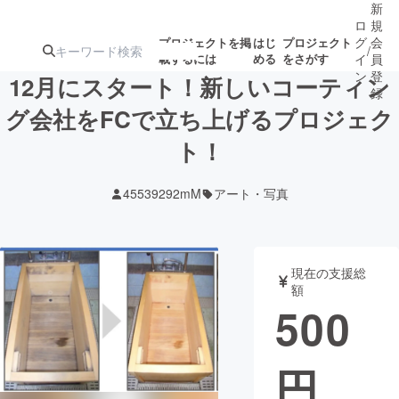
新
ロ
規
グ
会
プロジェクトを掲
はじ
プロジェクト
/
載するには
める
をさがす
イ
員
ン
登
12月にスタート！新しいコーティン
録
グ会社をFCで立ち上げるプロジェク
ト！
人気のプロ
注目のリ
注目の新着プロ
募集終了が近いプ
もうすぐ公開
ジェクト
ターン
ジェクト
ロジェクト
されます
45539292mM
アート・写真
アート・写真
音楽
現在の支援総
テクノロジー・ガジェット
ゲーム・サ
額
500
映像・映画
書籍・雑誌
円
ビジネス・起業
チャレンジ