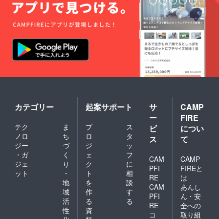
カテゴリー
起案サポート
サ
CAMP
ー
FIRE
テク
ま
プ
ス
ビ
につい
ノロ
ち
ロ
タ
ス
て
ジー
づ
ジ
ッ
・ガ
く
ェ
フ
CAM
CAMP
ジェ
り
ク
に
PFI
FIREと
ット
・
ト
相
RE
は
地
を
談
CAM
あんし
域
作
す
PFI
ん・安
活
る
る
RE
全への
性
資
コ
取り組