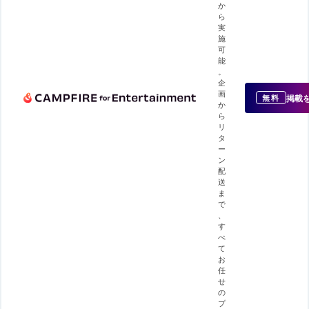
か
ら
実
施
可
能
。
企
画
掲載
無料
か
ら
リ
タ
ー
ン
配
送
ま
で
、
す
べ
て
お
任
せ
の
プ