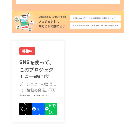
募集中
SNSを使って、
このプロジェク
トを一緒に広め
ましょう！
プロジェクトの達成に
は、情報の発信が不可
欠です。SNSでシェア
LIN
をして、あなたが応援
ポ
シ
Eで
しているプロジェクト
ス
ェ
送
の良さを知ってもらい
ト
ア
る
ましょう！