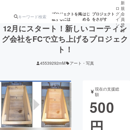
新
ロ
規
グ
会
プロジェクトを掲
はじ
プロジェクト
/
載するには
める
をさがす
イ
員
ン
登
12月にスタート！新しいコーティン
録
グ会社をFCで立ち上げるプロジェク
ト！
人気のプロ
注目のリ
注目の新着プロ
募集終了が近いプ
もうすぐ公開
ジェクト
ターン
ジェクト
ロジェクト
されます
45539292mM
アート・写真
アート・写真
音楽
現在の支援総
テクノロジー・ガジェット
ゲーム・サ
額
500
映像・映画
書籍・雑誌
円
ビジネス・起業
チャレンジ