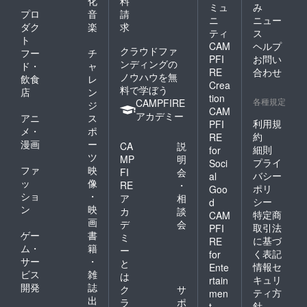
化
料
ミュ
み
プロ
音
請
ニ
ニュー
ダク
楽
求
ティ
ス
ト
CAM
ヘルプ
クラウドファ
フー
チ
PFI
お問い
ンディングの
ド・
ャ
RE
合わせ
ノウハウを無
飲食
レ
Crea
料で学ぼう
店
ン
tion
各種規定
CAMPFIRE
ジ
CAM
アカデミー
アニ
ス
利用規
PFI
メ・
ポ
約
RE
漫画
ー
CA
説
細則
for
ツ
MP
明
プライ
Soci
ファ
映
FI
会
バシー
al
ッ
像
RE
・
ポリ
Goo
ショ
・
ア
相
シー
d
ン
映
カ
談
特定商
CAM
画
デ
会
取引法
PFI
ゲー
書
ミ
に基づ
RE
ム・
籍
ー
く表記
for
サー
・
と
情報セ
Ente
ビス
雑
は
キュリ
rtain
開発
誌
ク
サ
ティ方
men
出
ラ
ポ
針
t