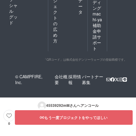
ジ
デ
ディ
シャ
ェ
ー
ング
ル
ク
タ
mac
グッ
ト
hi-ya
ド
の
補助
広
金申
め
請サ
方
ポー
ト
「QRコード」は株式会社デンソーウェーブの登録商標です。
© CAMPFIRE,
会社概
採用情
パートナー
Inc.
要
報
募集
45539292mM
さんへアンコール
もう一度プロジェクトをやってほしい
0