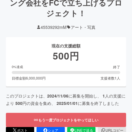
ング会社をFCで立ち上げるプロ
ジェクト！
45539292mM
アート・写真
現在の支援総額
500
円
終了
0
%達成
目標金額
6,000,000
円
支援者数
1
人
このプロジェクトは、
2024/11/06
に募集を開始し、
1
人の支援に
より
500
円の資金を集め、
2025/01/01
に募集を終了しました
もう一度プロジェクトをやってほしい
ポスト
シェア
LINEで送る
URLコピー