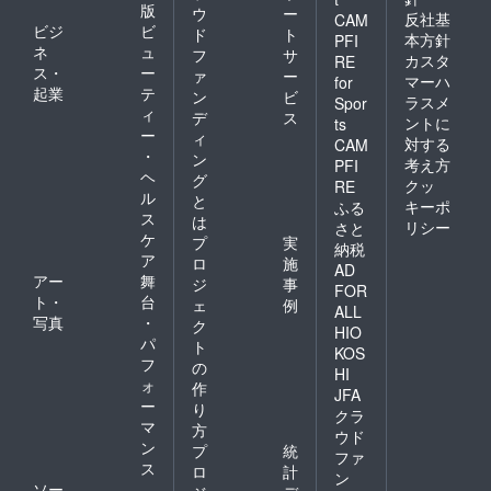
版
ウ
ー
反社基
CAM
ビジ
ビ
ド
ト
本方針
PFI
ネ
ュ
フ
サ
カスタ
RE
ス・
ー
ァ
ー
マーハ
for
起業
テ
ン
ビ
ラスメ
Spor
ィ
デ
ス
ントに
ts
ー
ィ
対する
CAM
・
ン
考え方
PFI
ヘ
グ
クッ
RE
ル
と
キーポ
ふる
ス
は
リシー
さと
ケ
プ
実
納税
ア
ロ
施
AD
アー
舞
ジ
事
FOR
ト・
台
ェ
例
ALL
写真
・
ク
HIO
パ
ト
KOS
フ
の
HI
ォ
作
JFA
ー
り
クラ
マ
方
ウド
ン
プ
統
ファ
ス
ロ
計
ン
ソー