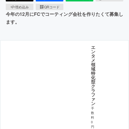
埋め込み
QRコード
今年の12月にFCでコーティング会社を作りたくて募集し
ます。
エ
ン
タ
メ
領
域
特
化
型
ク
ラ
フ
ァ
ン
手
数
料
0
円