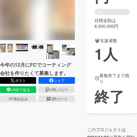
まちづくり・地域活性化
0%
目標金額は
6,000,000円
CAMPFIRE for Social Good
CAMPFIRE Creation
CAMPFIREふるさと納税
machi-ya
コミュニティ
支援者数
1
人
今年の12月にFCでコーティング
会社を作りたくて募集します。
募集終了まで残
ポスト
シェア
り
終了
LINEで送る
URLコピー
埋め込み
QRコード
このプロジェクトは、