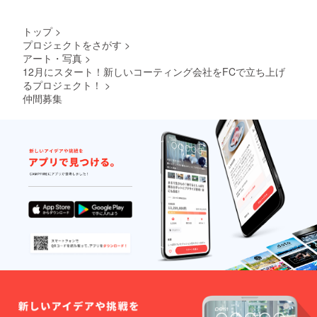
トップ
>
プロジェクトをさがす
>
アート・写真
>
12月にスタート！新しいコーティング会社をFCで立ち上げ
るプロジェクト！
>
仲間募集