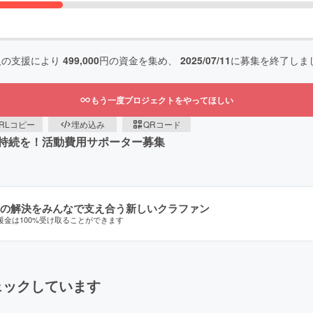
人の支援により
499,000
円の資金を集め、
2025/07/11
に募集を終了しま
もう一度プロジェクトをやってほしい
RLコピー
埋め込み
QRコード
持続を！活動費用サポーター募集
の解決をみんなで支え合う新しいクラファン
援金は100%受け取ることができます
ェックしています