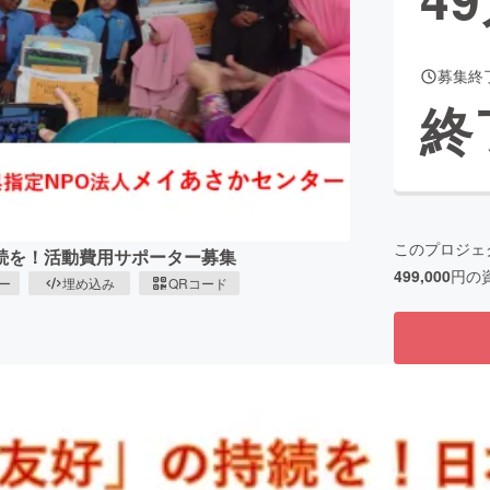
募集終
CAMPFIRE for Social Good
CAMPFIRE Creation
終
CAMPFIREふるさと納税
machi-ya
コミュニティ
このプロジェ
続を！活動費用サポーター募集
499,000
円の
ピー
埋め込み
QRコード