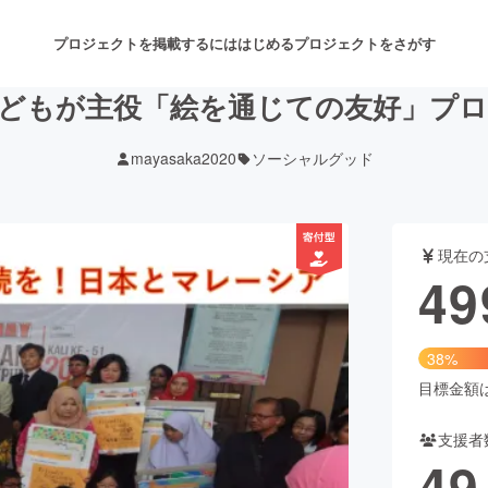
プロジェクトを掲載するには
はじめる
プロジェクトをさがす
どもが主役「絵を通じての友好」プ
mayasaka2020
ソーシャルグッド
注目のリターン
注目の新着プロジェクト
募集終了が近いプロジェクト
も
現在の
音楽
舞台・パフォーマンス
49
ゲーム・サービス開発
フード・飲食店
38%
書籍・雑誌出版
アニメ・漫画
目標金額は1
支援者
チャレンジ
ビューティー・ヘルスケ
49