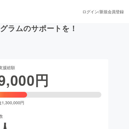
ログイン
/
新規会員登録
ログラムのサポートを！
うすぐ公開されます
支援総額
プロダクト
9,000
円
ファッション
スポーツ
,300,000円
数
ア
ソーシャルグッド
人