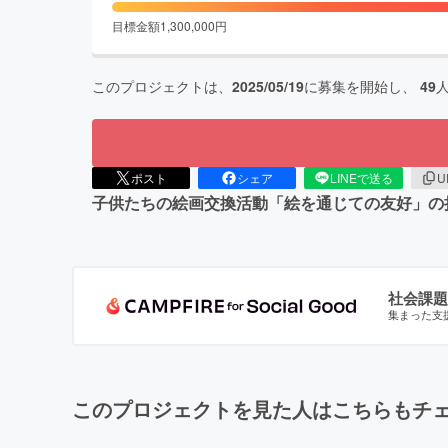
目標金額
1,300,000
円
このプロジェクトは、
2025/05/19
に募集を開始し、
49
ポスト
シェア
LINEで送る
U
子供たちの絵画交換活動「絵を通じての友好」の
社会課題
集まった支
このプロジェクトを見た人はこちらもチ