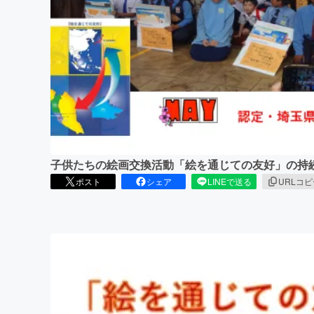
まちづくり・地域活性化
子供たちの絵画交換活動「絵を通じての友好」の持
ポスト
シェア
LINEで送る
URLコ