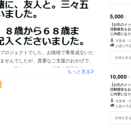
5,000
円
【お礼のメッ
活動報告をお
じ内容になり
支援者：1
お届け予定
プロジェクトでした。お陰様で事業成立いた
詳細を見
ませんでしたが、貴重なご支援のおかげで、
２５ 日本とマレーシア児童絵画展覧会』を
もっと見る
10,000
レーシア渡航、他の理事夫妻は２０２３年に
円
の、プナンパン市にての開催となり、サバ州
【お礼のメッ
活動報告をお
教育事務所との共催で実施されました。サバ
じ内容になり
馬児童絵画展覧会を開催し続けてきました。
支援者：2
お届け予定
と、３０拠点をクルージング式で実施して参
施は２００２年以来、２度目の会場となりま
詳細を見
大な協力で、管内２７小学校と１つの特別支