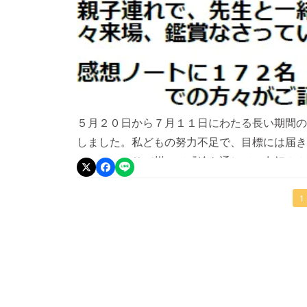
５月２０日から７月１１日にわたる長い期間の
しました。私どもの努力不足で、目標には届き
マレーシアサバ州にて『絵を通じての友好２０
実施して参りました。代表理事は６年振りのマ
引き続き渡航でした。州都コタキナバルと隣接
1
図書館局。教育省サバ州教育局プナンパン地方
州では２００１年から「絵を通じての友好」日
広大な土地なので一人でも多くの児童の参加を
りました。この度の、プナンパン図書館での実
した。そして、プナンパン地方教育事務所の絶