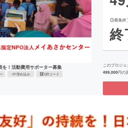
募集終
CAMPFIRE for Social Good
CAMPFIRE Creation
終
CAMPFIREふるさと納税
machi-ya
コミュニティ
このプロジェ
続を！活動費用サポーター募集
499,000
円の
ピー
埋め込み
QRコード