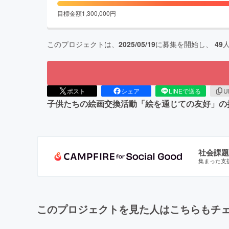
目標金額
1,300,000
円
このプロジェクトは、
2025/05/19
に募集を開始し、
49
ポスト
シェア
LINEで送る
U
子供たちの絵画交換活動「絵を通じての友好」の
社会課題
集まった支
このプロジェクトを見た人はこちらもチ