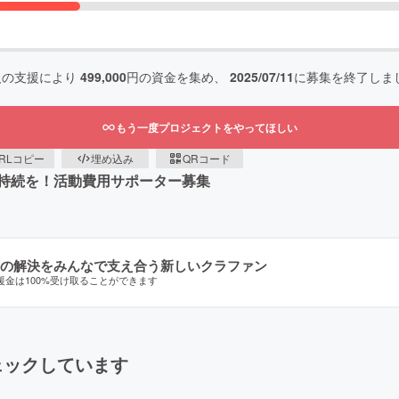
人の支援により
499,000
円の資金を集め、
2025/07/11
に募集を終了しま
もう一度プロジェクトをやってほしい
RLコピー
埋め込み
QRコード
持続を！活動費用サポーター募集
の解決をみんなで支え合う新しいクラファン
援金は100%受け取ることができます
ェックしています