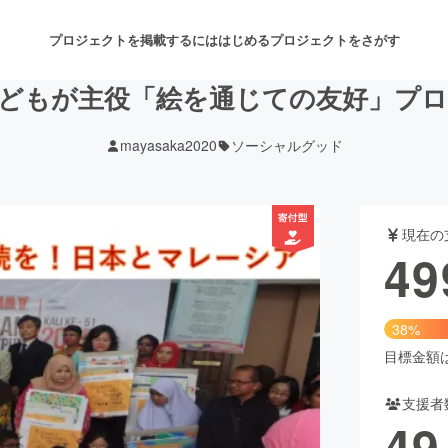
プロジェクトを掲載するには
はじめる
プロジェクトをさがす
どもが主役「絵を通じての友好」プ
mayasaka2020
ソーシャルグッド
注目のリターン
注目の新着プロジェクト
募集終了が近いプロジェクト
も
現在の
音楽
舞台・パフォーマンス
49
ゲーム・サービス開発
フード・飲食店
38%
書籍・雑誌出版
アニメ・漫画
目標金額は1
支援者
チャレンジ
ビューティー・ヘルスケ
49