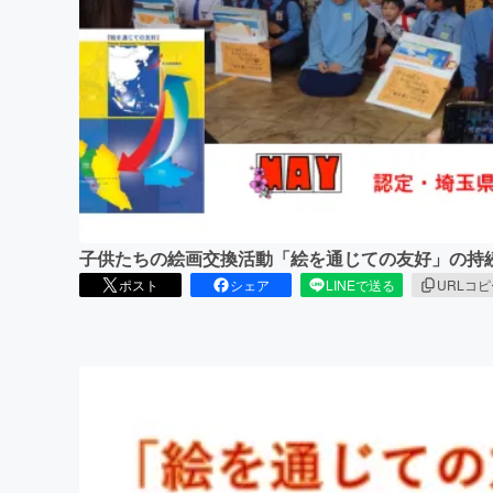
まちづくり・地域活性化
子供たちの絵画交換活動「絵を通じての友好」の持
ポスト
シェア
LINEで送る
URLコ