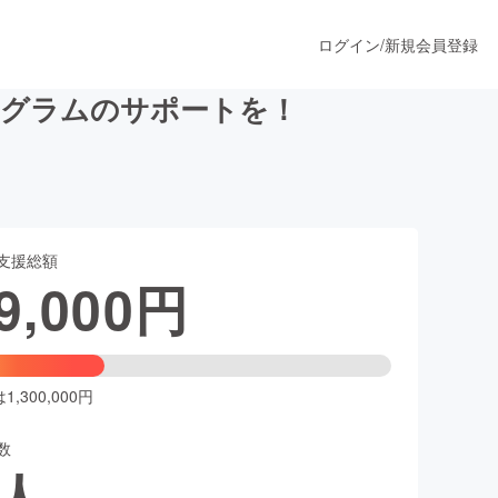
ログイン
/
新規会員登録
ログラムのサポートを！
うすぐ公開されます
支援総額
プロダクト
9,000
円
ファッション
スポーツ
,300,000円
数
ア
ソーシャルグッド
人