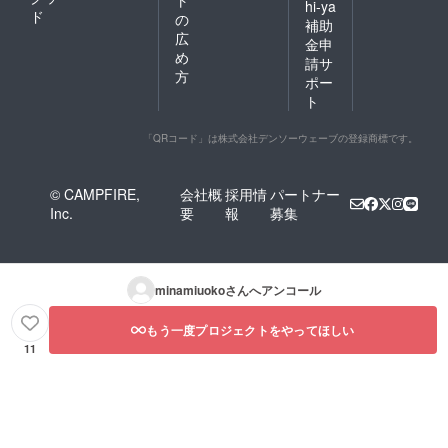
ト
hi-ya
ド
の
補助
広
金申
め
請サ
方
ポー
ト
「QRコード」は株式会社デンソーウェーブの登録商標です。
© CAMPFIRE,
会社概
採用情
パートナー
Inc.
要
報
募集
minamiuoko
さんへアンコール
もう一度プロジェクトをやってほしい
11