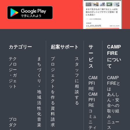
カテゴリー
起案サポート
サ
CAMP
ー
FIRE
テク
ま
プ
ス
ビ
につい
ノロ
ち
ロ
タ
ス
て
ジー
づ
ジ
ッ
・ガ
く
ェ
フ
CAM
CAMP
ジェ
り
ク
に
PFI
FIREと
ット
・
ト
相
RE
は
地
を
談
CAM
あんし
域
作
す
PFI
ん・安
活
る
る
RE
全への
性
資
コ
取り組
化
料
ミュ
み
プロ
音
請
ニ
ニュー
ダク
楽
求
ティ
ス