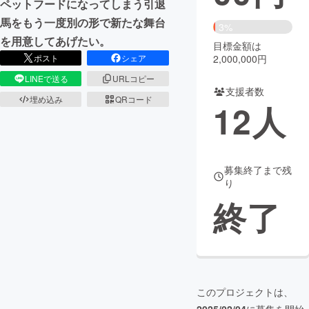
ペットフードになってしまう引退
馬をもう一度別の形で新たな舞台
まちづくり・地域活性化
3%
を用意してあげたい。
目標金額は
2,000,000円
ポスト
シェア
CAMPFIRE for Social Good
CAMPFIRE Creation
LINEで送る
URLコピー
CAMPFIREふるさと納税
machi-ya
コミュニティ
支援者数
埋め込み
QRコード
12
人
募集終了まで残
り
終了
このプロジェクトは、