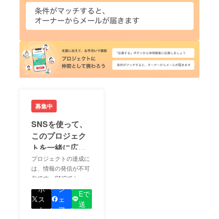
募集中
SNSを使って、
このプロジェク
トを一緒に広め
ましょう！
プロジェクトの達成に
は、情報の発信が不可
欠です。SNSでシェア
LIN
をして、あなたが応援
ポ
シ
Eで
しているプロジェクト
ス
ェ
送
の良さを知ってもらい
ト
ア
る
ましょう！