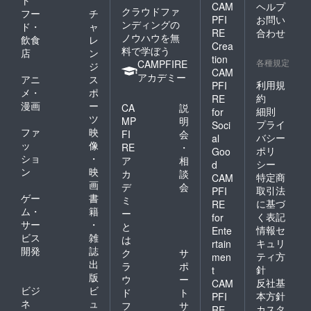
ト
CAM
ヘルプ
クラウドファ
フー
チ
PFI
お問い
ンディングの
ド・
ャ
RE
合わせ
ノウハウを無
飲食
レ
Crea
料で学ぼう
店
ン
tion
各種規定
CAMPFIRE
ジ
CAM
アカデミー
アニ
ス
利用規
PFI
メ・
ポ
約
RE
漫画
ー
CA
説
細則
for
ツ
MP
明
プライ
Soci
ファ
映
FI
会
バシー
al
ッ
像
RE
・
ポリ
Goo
ショ
・
ア
相
シー
d
ン
映
カ
談
特定商
CAM
画
デ
会
取引法
PFI
ゲー
書
ミ
に基づ
RE
ム・
籍
ー
く表記
for
サー
・
と
情報セ
Ente
ビス
雑
は
キュリ
rtain
開発
誌
ク
サ
ティ方
men
出
ラ
ポ
針
t
版
ウ
ー
反社基
CAM
ビジ
ビ
ド
ト
本方針
PFI
ネ
ュ
フ
サ
カスタ
RE