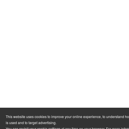
This website uses cookies to improve your online experience, to understand h
is used and to target advertising.
You can revisit your cookie settings at any time on your browser. For more info