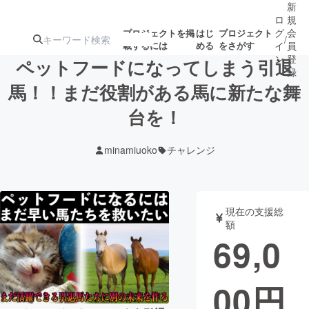
新
ロ
規
グ
会
プロジェクトを掲
はじ
プロジェクト
/
載するには
める
をさがす
イ
員
ン
登
ペットフードになってしまう引退
録
馬！！まだ役割がある馬に新たな舞
台を！
人気のプロ
注目のリ
注目の新着プロ
募集終了が近いプ
もうすぐ公開
ジェクト
ターン
ジェクト
ロジェクト
されます
minamiuoko
チャレンジ
アート・写真
音楽
現在の支援総
テクノロジー・ガジェット
ゲーム・サ
額
69,0
映像・映画
書籍・雑誌
00
円
ビジネス・起業
チャレンジ