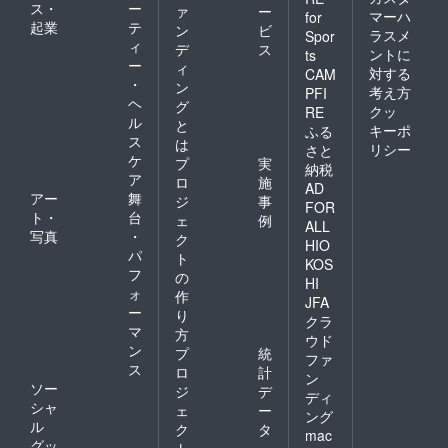
ス・
ー
ァ
ー
マーハ
for
起業
テ
ン
ビ
ラスメ
Spor
ィ
デ
ス
ントに
ts
ー
ィ
対する
CAM
・
ン
考え方
PFI
ヘ
グ
クッ
RE
ル
と
キーポ
ふる
ス
は
リシー
さと
ケ
プ
実
納税
ア
ロ
施
AD
アー
舞
ジ
事
FOR
ト・
台
ェ
例
ALL
写真
・
ク
HIO
パ
ト
KOS
フ
の
HI
ォ
作
JFA
ー
り
クラ
マ
方
ウド
ン
プ
統
ファ
ス
ロ
計
ン
ソー
ジ
デ
ディ
シャ
ェ
ー
ング
ル
ク
タ
mac
グッ