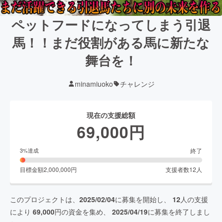
ペットフードになってしまう引退
馬！！まだ役割がある馬に新たな
舞台を！
minamiuoko
チャレンジ
現在の支援総額
69,000
円
終了
3
%達成
目標金額
2,000,000
円
支援者数
12
人
このプロジェクトは、
2025/02/04
に募集を開始し、
12
人の支援
により
69,000
円の資金を集め、
2025/04/19
に募集を終了しまし