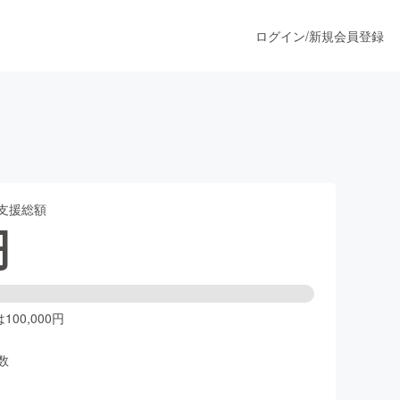
ログイン
/
新規会員登録
うすぐ公開されます
支援総額
プロダクト
円
ファッション
スポーツ
00,000円
数
ア
ソーシャルグッド
人