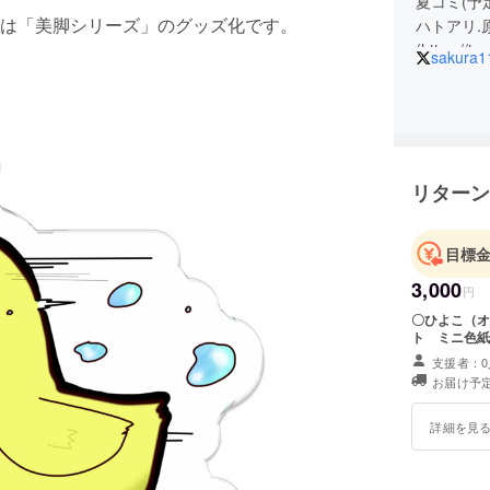
夏コミ(予定
は「美脚シリーズ」のグッズ化です。
ハトアリ.
(https:/
sakura1
リターン
目標
3,000
円
〇ひよこ（オス
支援者：0
お届け予定
詳細を見