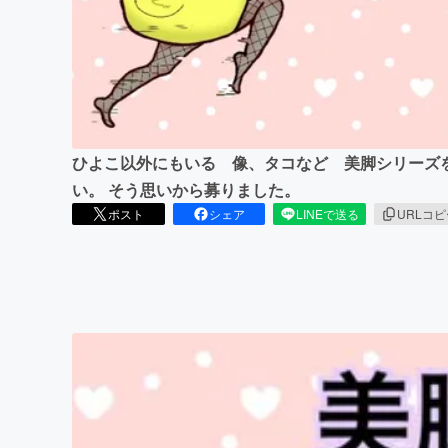
まちづくり・地域活性化
ひよこ以外にもいる 像、タコなど 美脚シリーズ
い。 そう思いから募りました。
ポスト
シェア
LINEで送る
URLコ