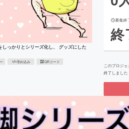
募集終
CAMPFIRE for Social Good
CAMPFIRE Creation
終
CAMPFIREふるさと納税
machi-ya
コミュニティ
をしっかりとシリーズ化し、 グッズにした
ピー
埋め込み
QRコード
このプロジェ
終了しました