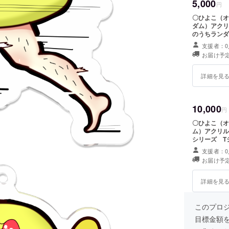
5,000
円
〇ひよこ（オス
ダム）アクリルスタンド 〇美脚シリ
のうちランダム）缶バッジ 〇
紙
支援者：0
お届け予定
詳細を見
10,000
円
〇ひよこ（オス、
ム）アクリルスタンド 〇美脚シリー
支援者：0
お届け予定
詳細を見
このプロジェ
目標金額