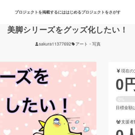
プロジェクトを掲載するには
はじめる
プロジェクトをさがす
美脚シリーズをグッズ化したい！
sakura11377692
アート・写真
注目のリターン
注目の新着プロジェクト
募集終了が近いプロジェクト
も
現在の
音楽
舞台・パフォーマンス
0
ゲーム・サービス開発
フード・飲食店
0%
書籍・雑誌出版
アニメ・漫画
目標金額は1
支援者
チャレンジ
ビューティー・ヘルスケ
0