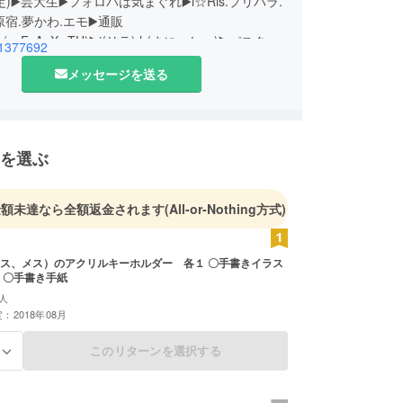
)▶️芸大生▶️フォロバは気まぐれ▶️i☆Ris.プリパラ.
原宿.夢かわ.エモ▶️通販
/t.co/ouFsAaXwTU)▶️i(リラ).h(まにっしゅ)▶️パスタ
1377692
メッセージを送る
を選ぶ
金額未達なら全額返金されます
(All-or-Nothing方式)
、メス）のアクリルキーホルダー 各１ 〇手書きイラス
ト ミニ色紙 〇手書き手紙
人
：2018年08月
このリターンを選択する
る