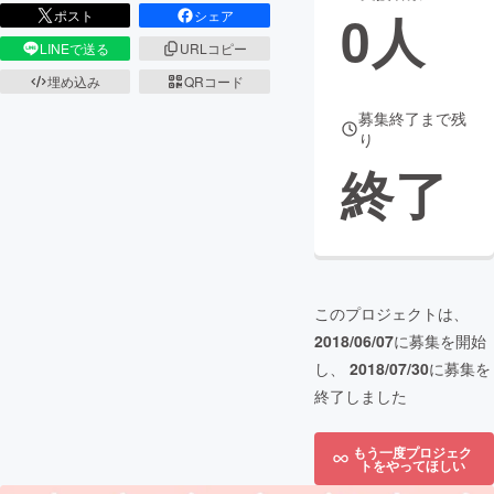
0
人
ポスト
シェア
まちづくり・地域活性化
LINEで送る
URLコピー
埋め込み
QRコード
CAMPFIRE for Social Good
CAMPFIRE Creation
募集終了まで残
り
CAMPFIREふるさと納税
machi-ya
コミュニティ
終了
このプロジェクトは、
2018/06/07
に募集を開始
し、
2018/07/30
に募集を
終了しました
もう一度プロジェク
トをやってほしい