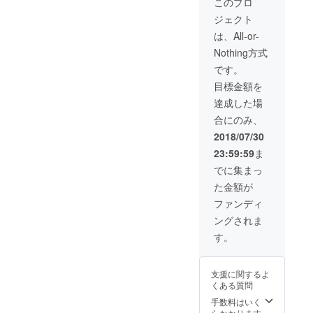
〇手書きイラス
このプロ
ト 大色紙 〇手
ジェクト
書き手紙
は、All-or-
Nothing方式
です。
目標金額を
達成した場
合にのみ、
2018/07/30
23:59:59
ま
でに集まっ
た金額が
ファンディ
ングされま
す。
支援に関するよ
くある質問
手数料はいく
らかかります