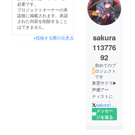
必要です。
プロジェクトオーナーの承
認後に掲載されます。承認
された内容を削除すること
はできません。
sakura
※投稿する際の注意点
113776
92
初めてのプ
ロジェクト
です
東雲サクラ▶️
声優アー
ティストに
なりたい▶️参
sakura11377692
加予定イベ
メッセー
→夏コミ(予
ジを送る
定)▶️芸大生▶️
フォロバは