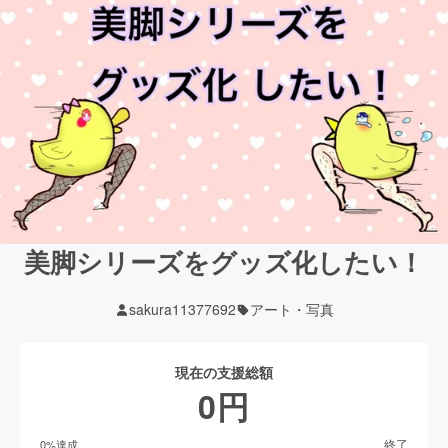
美脚シリーズをグッズ化したい！
sakura11377692
アート・写真
現在の支援総額
0
円
終了
0
%達成