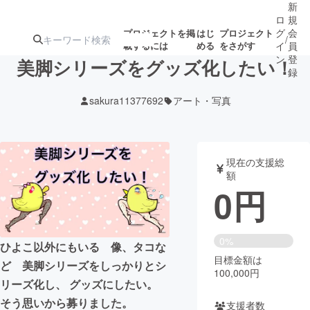
新
ロ
規
グ
会
プロジェクトを掲
はじ
プロジェクト
/
載するには
める
をさがす
イ
員
ン
登
美脚シリーズをグッズ化したい！
録
sakura11377692
アート・写真
人気のプロ
注目のリ
注目の新着プロ
募集終了が近いプ
もうすぐ公開
ジェクト
ターン
ジェクト
ロジェクト
されます
現在の支援総
額
アート・写真
音楽
0
円
テクノロジー・ガジェット
ゲーム・サ
0%
ひよこ以外にもいる 像、タコな
目標金額は
映像・映画
書籍・雑誌
ど 美脚シリーズをしっかりとシ
100,000円
リーズ化し、 グッズにしたい。
ビジネス・起業
チャレンジ
そう思いから募りました。
支援者数