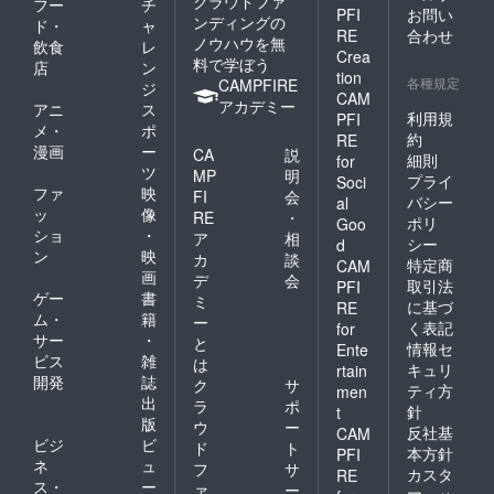
クラウドファ
フー
チ
PFI
お問い
ンディングの
ド・
ャ
RE
合わせ
ノウハウを無
飲食
レ
Crea
料で学ぼう
店
ン
tion
各種規定
CAMPFIRE
ジ
CAM
アカデミー
アニ
ス
利用規
PFI
メ・
ポ
約
RE
漫画
ー
CA
説
細則
for
ツ
MP
明
プライ
Soci
ファ
映
FI
会
バシー
al
ッ
像
RE
・
ポリ
Goo
ショ
・
ア
相
シー
d
ン
映
カ
談
特定商
CAM
画
デ
会
取引法
PFI
ゲー
書
ミ
に基づ
RE
ム・
籍
ー
く表記
for
サー
・
と
情報セ
Ente
ビス
雑
は
キュリ
rtain
開発
誌
ク
サ
ティ方
men
出
ラ
ポ
針
t
版
ウ
ー
反社基
CAM
ビジ
ビ
ド
ト
本方針
PFI
ネ
ュ
フ
サ
カスタ
RE
ス・
ー
ァ
ー