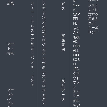
マーハ
for
起業
テ
ン
ビ
ラスメ
Spor
ィ
デ
ス
ントに
ts
ー
ィ
対する
CAM
・
ン
考え方
PFI
ヘ
グ
クッ
RE
ル
と
キーポ
ふる
ス
は
リシー
さと
ケ
プ
実
納税
ア
ロ
施
AD
アー
舞
ジ
事
FOR
ト・
台
ェ
例
ALL
写真
・
ク
HIO
パ
ト
KOS
フ
の
HI
ォ
作
JFA
ー
り
クラ
マ
方
ウド
ン
プ
統
ファ
ス
ロ
計
ン
ソー
ジ
デ
ディ
シャ
ェ
ー
ング
ル
ク
タ
mac
グッ
ト
hi-ya