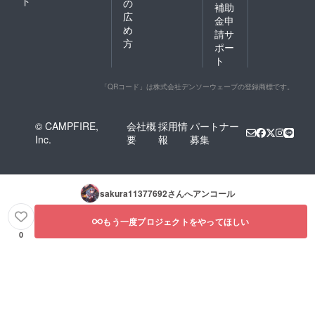
ド
の
補助
広
金申
め
請サ
方
ポー
ト
「QRコード」は株式会社デンソーウェーブの登録商標です。
© CAMPFIRE,
会社概
採用情
パートナー
Inc.
要
報
募集
sakura11377692
さんへアンコール
もう一度プロジェクトをやってほしい
0