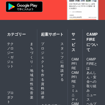
カテゴリー
起案サポート
サ
CAMP
ー
FIRE
テク
ま
プ
ス
ビ
につい
ノロ
ち
ロ
タ
ス
て
ジー
づ
ジ
ッ
・ガ
く
ェ
フ
CAM
CAMP
ジェ
り
ク
に
PFI
FIREと
ット
・
ト
相
RE
は
地
を
談
CAM
あんし
域
作
す
PFI
ん・安
活
る
る
RE
全への
性
資
コ
取り組
化
料
ミュ
み
プロ
音
請
ニ
ニュー
ダク
楽
求
ティ
ス
ト
CAM
ヘルプ