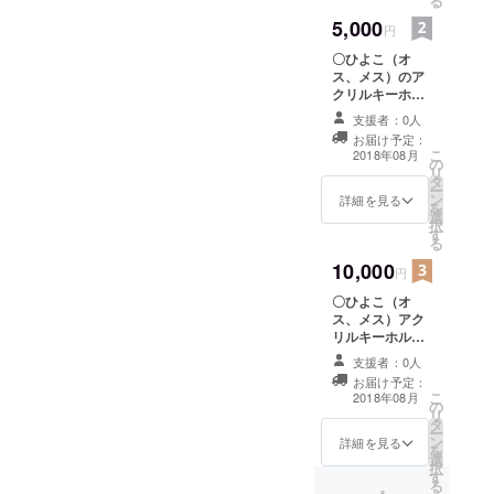
る
5,000
円
〇ひよこ（オ
ス、メス）のア
クリルキーホル
ダー 各１ 〇ひ
支援者：0人
よこ（ランダ
お届け予定：
ム）アクリルス
こ
2018年08月
の
タンド 〇美脚シ
リ
タ
リーズ（ひよ
ー
ン
こ、象、タコ、
詳細を見る
を
選
カニ、亀のうち
択
す
ランダム）缶
る
バッジ 〇手書
10,000
きイラスト ミ
円
ニ色紙 〇手書き
〇ひよこ（オ
お手紙
ス、メス）アク
リルキーホル
ダー 各１ 〇ひ
支援者：0人
よこ（ランダ
お届け予定：
ム）アクリルス
こ
2018年08月
の
タンド 〇美脚
リ
タ
シリーズ（ラン
ー
ン
ダム）缶バッ
詳細を見る
を
選
ジ 〇美脚シ
択
す
リーズ Tシャツ
る