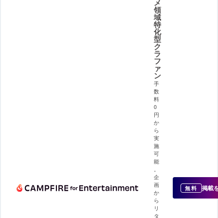
メ
領
域
特
化
型
ク
ラ
フ
ァ
ン
手
数
料
0
円
か
ら
実
施
可
能
。
企
画
掲載
無料
か
ら
リ
タ