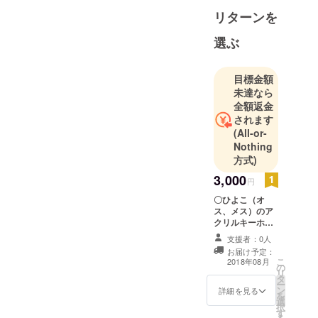
気まぐれ
リターンを
▶️i☆Ris.プリ
パラ.ハトア
選ぶ
リ.原宿.夢か
わ.エモ▶️通
目標金額
販
未達なら
(https://t.co/o
全額返金
uFsAaXwTU
されます
)▶️i(リ
(All-or-
ラ).h(まにっ
Nothing
しゅ)▶️パス
方式)
タ
3,000
円
〇ひよこ（オ
ス、メス）のア
クリルキーホル
ダー 各１ 〇手
支援者：0人
書きイラスト
お届け予定：
ミニ色紙 〇手書
こ
2018年08月
の
き手紙
リ
タ
ー
ン
詳細を見る
を
選
択
す