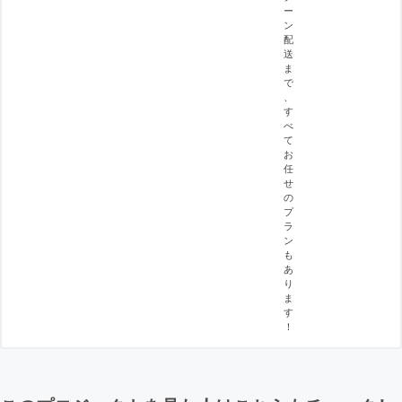
ー
ン
配
送
ま
で
、
す
べ
て
お
任
せ
の
プ
ラ
ン
も
あ
り
ま
す
！