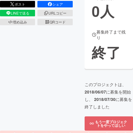
0
人
ポスト
シェア
まちづくり・地域活性化
LINEで送る
URLコピー
埋め込み
QRコード
CAMPFIRE for Social Good
CAMPFIRE Creation
募集終了まで残
り
CAMPFIREふるさと納税
machi-ya
コミュニティ
終了
このプロジェクトは、
2018/06/07
に募集を開始
し、
2018/07/30
に募集を
終了しました
もう一度プロジェク
トをやってほしい