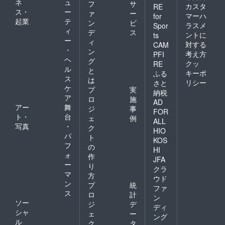
ネ
ュ
フ
サ
カスタ
RE
ス・
ー
ァ
ー
マーハ
for
起業
テ
ン
ビ
ラスメ
Spor
ィ
デ
ス
ントに
ts
ー
ィ
対する
CAM
・
ン
考え方
PFI
ヘ
グ
クッ
RE
ル
と
キーポ
ふる
ス
は
リシー
さと
ケ
プ
実
納税
ア
ロ
施
AD
アー
舞
ジ
事
FOR
ト・
台
ェ
例
ALL
写真
・
ク
HIO
パ
ト
KOS
フ
の
HI
ォ
作
JFA
ー
り
クラ
マ
方
ウド
ン
プ
統
ファ
ス
ロ
計
ン
ソー
ジ
デ
ディ
シャ
ェ
ー
ング
ル
ク
タ