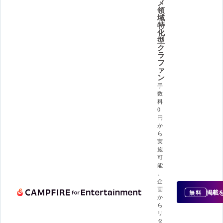
メ
領
域
特
化
型
ク
ラ
フ
ァ
ン
手
数
料
0
円
か
ら
実
施
可
能
。
企
画
掲載
無料
か
ら
リ
タ