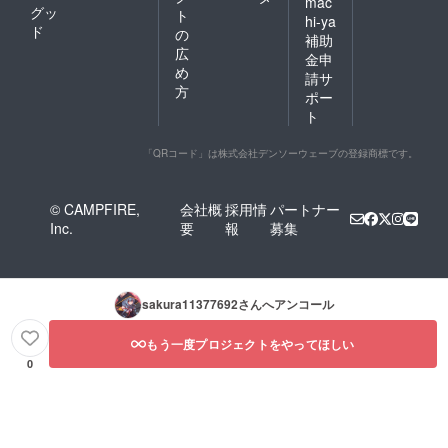
mac
グッ
ト
hi-ya
ド
の
補助
広
金申
め
請サ
方
ポー
ト
「QRコード」は株式会社デンソーウェーブの登録商標です。
© CAMPFIRE,
会社概
採用情
パートナー
Inc.
要
報
募集
sakura11377692
さんへアンコール
もう一度プロジェクトをやってほしい
0