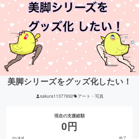
美脚シリーズをグッズ化したい！
sakura11377692
アート・写真
現在の支援総額
0
円
終了
0
%達成