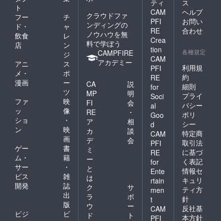
ティ
ス
ト
CAM
ヘルプ
クラウドファ
フー
チ
PFI
お問い
ンディングの
ド・
ャ
RE
合わせ
ノウハウを無
飲食
レ
Crea
料で学ぼう
店
ン
tion
各種規定
CAMPFIRE
ジ
CAM
アカデミー
アニ
ス
利用規
PFI
メ・
ポ
約
RE
漫画
ー
CA
説
細則
for
ツ
MP
明
プライ
Soci
ファ
映
FI
会
バシー
al
ッ
像
RE
・
ポリ
Goo
ショ
・
ア
相
シー
d
ン
映
カ
談
特定商
CAM
画
デ
会
取引法
PFI
ゲー
書
ミ
に基づ
RE
ム・
籍
ー
く表記
for
サー
・
と
情報セ
Ente
ビス
雑
は
キュリ
rtain
開発
誌
ク
サ
ティ方
men
出
ラ
ポ
針
t
版
ウ
ー
反社基
CAM
ビジ
ビ
ド
ト
本方針
PFI