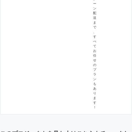
ー
ン
配
送
ま
で
、
す
べ
て
お
任
せ
の
プ
ラ
ン
も
あ
り
ま
す
！