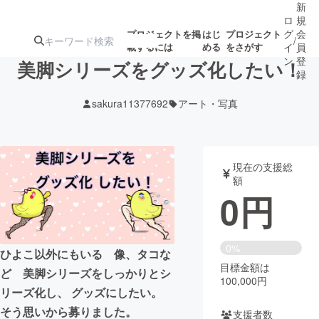
新
ロ
規
グ
会
プロジェクトを掲
はじ
プロジェクト
/
載するには
める
をさがす
イ
員
ン
登
美脚シリーズをグッズ化したい！
録
sakura11377692
アート・写真
人気のプロ
注目のリ
注目の新着プロ
募集終了が近いプ
もうすぐ公開
ジェクト
ターン
ジェクト
ロジェクト
されます
現在の支援総
額
アート・写真
音楽
0
円
テクノロジー・ガジェット
ゲーム・サ
0%
ひよこ以外にもいる 像、タコな
目標金額は
映像・映画
書籍・雑誌
ど 美脚シリーズをしっかりとシ
100,000円
リーズ化し、 グッズにしたい。
ビジネス・起業
チャレンジ
そう思いから募りました。
支援者数