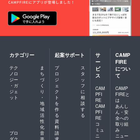
カテゴリー
起案サポート
サ
CAMP
ー
FIRE
テク
ま
プ
ス
ビ
につい
ノロ
ち
ロ
タ
ス
て
ジー
づ
ジ
ッ
・ガ
く
ェ
フ
CAM
CAMP
ジェ
り
ク
に
PFI
FIREと
ット
・
ト
相
RE
は
地
を
談
CAM
あんし
域
作
す
PFI
ん・安
活
る
る
RE
全への
性
資
コ
取り組
化
料
ミュ
み
プロ
音
請
ニ
ニュー
ダク
楽
求