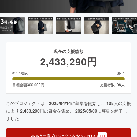
現在の支援総額
2,433,290
円
終了
811
%達成
目標金額
300,000
円
支援者数
108
人
このプロジェクトは、
2025/04/14
に募集を開始し、
108
人の支援
により
2,433,290
円の資金を集め、
2025/05/09
に募集を終了し
ました
もう一度プロジェクトをやってほしい
111