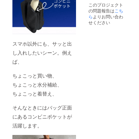
※デザイ
より出
ござい
このプロジェクト
ン・仕
荷時期
ます。
の問題報告は
こち
様は変
が遅れ
ら
よりお問い合わ
更にな
る場合
る可能
があり
せください
性もご
ます。
ざいま
※皆様の
す。ご
支援に
了承く
より量
スマホ以外にも、サッと出
ださ
産効率
い。 ※
が向上
し入れしたいシーン。例え
ご注文
した場
ば、
状況、
合、正
使用部
規販売
材の供
価格が
ちょこっと買い物、
給状
販売予
況、製
定価格
ちょこっと水分補給、
造工程
より下
上の都
がる可
ちょこっと着替え、
合等に
能性も
より出
ござい
荷時期
ます。
そんなときにはバッグ正面
が遅れ
る場合
にあるコンビニポケットが
があり
活躍します。
ます。
※皆様の
支援に