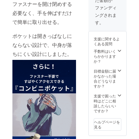
支援可
売予定
状況、
規販売
ファスナーを開け閉めする
能で
価格に
ファンディ
使用部
価格が
す。 〇
送料を
必要なく、手を伸ばすだけ
材の供
販売予
ングされま
本リ
含む合
給状
定価格
ターン
で簡単に取り出せる。
計金額
す。
況、製
より下
は第1弾
に対す
造工程
がる可
発送品
るもの
上の都
能性も
ポケットは開きっぱなしに
(6月末
です。
合等に
ござい
支援に関するよ
発送予
※デザイ
より出
ます。
くある質問
ならない設計で、中身が落
定)の商
ン・仕
荷時期
品とな
手数料はいく
様は変
が遅れ
ちにくい設計にしました。
りま
らかかります
更にな
る場合
す。 ※
か？
る可能
があり
消費税
性もご
ます。
込み ※
目標金額に届
ざいま
※皆様の
送料は
かなかった場
す。ご
支援に
全国一
合どうなりま
了承く
より量
律無料
すか？
ださ
産効率
※ 割引
い。 ※
が向上
率は販
支援で困った
ご注文
した場
売予定
時はどこに相
状況、
合、正
価格に
談したらいい
使用部
規販売
送料を
ですか？
材の供
価格が
含む合
給状
販売予
計金額
況、製
定価格
ヘルプページを
に対す
造工程
より下
見る
るもの
上の都
がる可
です。
合等に
能性も