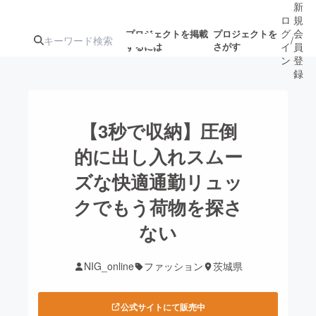
新
ロ
規
グ
会
プロジェクトを掲載
プロジェクトを
/
するには
さがす
イ
員
ン
登
録
人気のプロ
注目のリ
注目の新着プロ
募集終了が近いプ
もうすぐ公開
【3秒で収納】圧倒
ジェクト
ターン
ジェクト
ロジェクト
されます
的に出し入れスムー
ズな快適通勤リュッ
アート・写真
音楽
クでもう荷物を探さ
テクノロジー・ガジェット
ない
ゲーム・サ
映像・映画
書籍・雑誌
NIG_online
ファッション
茨城県
ビジネス・起業
チャレンジ
公式サイトにて販売中