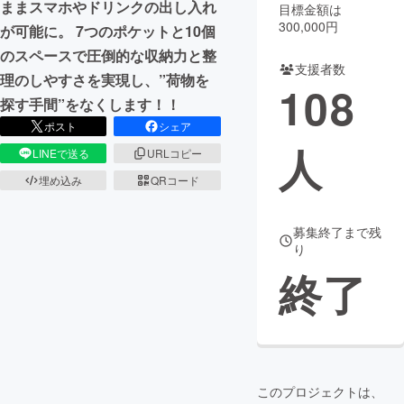
ままスマホやドリンクの出し入れ
目標金額は
300,000円
が可能に。 7つのポケットと10個
のスペースで圧倒的な収納力と整
支援者数
理のしやすさを実現し、”荷物を
108
探す手間”をなくします！！
ポスト
シェア
人
LINEで送る
URLコピー
埋め込み
QRコード
募集終了まで残
り
終了
このプロジェクトは、