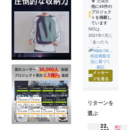
茨城県
他に43件の
プロジェク
トを掲載し
ています
NIGは、
2021年1月に
「あったら
いいな」を
https://store.nigonline.com/
形にして日
特定商取引
本全国の皆
法に基づく
表記
さんに届け
メッセー
るべく発足
ジを送る
しました。
まだ発足し
て間もない
リターンを
からこそで
きるフット
選ぶ
ワークで、
お客様と対
22,
残り
195