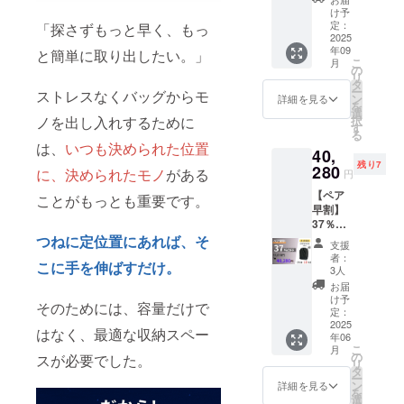
1個 ※
22,690
け予
先着400
円でご
定：
「探さずもっと早く、もっ
名限定※
2025
支援可
年09
特別割
と簡単に取り出したい。」
能で
こ
月
：
す。 〇
の
リ
23,280
本リ
タ
ー
ストレスなくバッグからモ
円 (税
ターン
ン
詳細を見る
を
込・送
は第2弾
選
択
ノを出し入れするために
料込) カ
発送品
す
る
ラー：
(9月末
は、
いつも決められた位置
40,
ブラッ
発送予
残り7
ク 一般
280
定)の商
に、決められたモノ
がある
円
販売予
品とな
【ペア
定価
りま
ことがもっとも重要です。
早割】
格：
す。 ※
37％OF
32,000
消費税
F
つねに定位置にあれば
、そ
円が
込み ※
支援
QUICK
【27%
送料は
者：
こに手を伸ばすだけ。
PACK
OFF】
全国一
3人
officer
8,720円
律無料
お届
2個 ※
割引の
※ 割引
け予
そのためには、容量だけで
先着10
23,280
定：
率は販
名限定※
2025
円でご
売予定
はなく、最適な収納スペー
年06
超早割
支援可
価格に
こ
月
：
能で
の
送料を
スが必要でした。
リ
40,280
す。 〇
タ
含む合
ー
円 (税
本リ
ン
計金額
詳細を見る
を
込・送
ターン
選
に対す