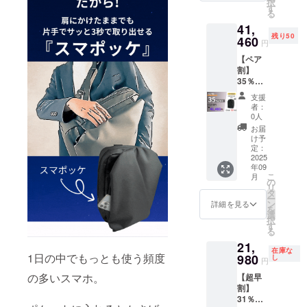
択
料込) カ
は第2弾
す
るもの
る
ラー：
発送品
です。
41,
ブラッ
(9月末
※デザイ
残り50
ク 一般
460
発送予
ン・仕
円
販売予
定)の商
様は変
【ペア
定価
品とな
更にな
割】
格：
りま
る可能
35％OF
64,000
す。 ※
性もご
F
円が
消費税
ざいま
支援
QUICK
【37%
込み ※
す。ご
者：
PACK
OFF】
送料は
0人
了承く
officer
23,720
全国一
ださ
お届
2個 ※
円割引
律無料
け予
い。 ※
先着50
の
定：
※ 割引
ご注文
名限定※
2025
40,280
率は販
状況、
年09
ペア割
円でご
売予定
使用部
こ
月
：
支援可
の
価格に
材の供
リ
41,460
能で
タ
送料を
給状
ー
円 (税
す。 〇
ン
含む合
詳細を見る
況、製
を
込・送
本リ
選
計金額
造工程
択
料込) カ
ターン
す
に対す
上の都
る
ラー：
は第1弾
るもの
合等に
21,
ブラッ
発送品
です。
より出
在庫な
ク 一般
1日の中でもっとも使う頻度
980
(6月末
し
※デザイ
荷時期
円
販売予
発送予
ン・仕
が遅れ
の多いスマホ。
【超早
定価
定)の商
様は変
る場合
割】
格：
品とな
更にな
があり
31％OF
64,000
りま
る可能
ます。