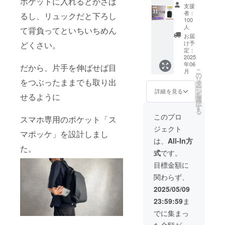
ポケットに入れるとかさば
F
円が
す。 ※
性もご
※皆様の
支援
QUICK
【35%
消費税
ざいま
者：
支援に
るし、リュックだと下ろし
PACK
OFF】
込み ※
100
す。ご
より量
officer
22,540
人
送料は
了承く
て背負ってといちいちめん
産効率
1個 ※
円割引
全国一
お届
ださ
が向上
先着100
の
け予
どくさい。
律無料
い。 ※
した場
名限定※
定：
41,460
※ 割引
ご注文
合、正
2025
超早割
円でご
率は販
状況、
規販売
年06
：
だから、片手を伸ばせば目
支援可
売予定
使用部
価格が
こ
月
21,980
の
能で
価格に
材の供
販売予
リ
をつぶったままでも取り出
円 (税
タ
す。 〇
送料を
給状
定価格
ー
込・送
ン
本リ
詳細を見る
含む合
況、製
より下
を
せるように
料込) カ
選
ターン
計金額
造工程
がる可
択
ラー：
す
は第2弾
に対す
上の都
能性も
る
ブラッ
発送品
このプロ
るもの
合等に
スマホ専用のポケット「ス
ござい
ク 一般
(9月末
です。
より出
ます。
ジェクト
販売予
発送予
※デザイ
マポッケ」を設計しまし
荷時期
定価
定)の商
は、
All-In方
ン・仕
が遅れ
格：
た。
品とな
様は変
る場合
式
です。
32,000
りま
更にな
があり
円が
す。 ※
目標金額に
る可能
ます。
【31%
消費税
性もご
※皆様の
関わらず、
OFF】
込み ※
ざいま
支援に
10,020
送料は
2025/05/09
す。ご
より量
円割引
全国一
了承く
産効率
23:59:59
ま
の
律無料
ださ
が向上
21,980
※ 割引
でに集まっ
い。 ※
した場
円でご
率は販
ご注文
合、正
た金額が