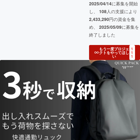
2025/04/14
に募集を開始
し、
108
人の支援により
2,433,290
円の資金を集
め、
2025/05/09
に募集を
終了しました
もう一度プロジェ
1
クトをやってほし
1
い
1