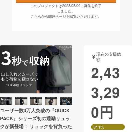
このプロジェクトは2025/05/09に募集を終了
まちづくり・地域活性化
しました。
こちらから関連ページを閲覧いただけます。
CAMPFIRE for Social Good
CAMPFIRE Creation
CAMPFIREふるさと納税
machi-ya
コミュニティ
現在の支援総
額
2,43
3,29
0
円
ユーザー数3万人突破の『QUICK
PACK』シリーズ初の通勤リュッ
クが新登場！ リュックを背負った
811%