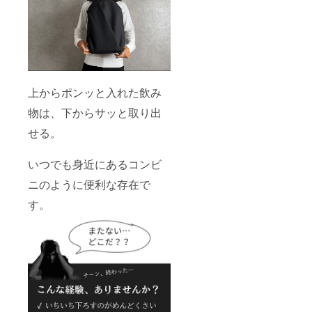
より量
産効率
が向上
した場
合、正
規販売
価格が
販売予
上からポンッと入れた飲み
定価格
より下
物は、下からサッと取り出
がる可
能性も
せる。
ござい
ます。
いつでも身近にあるコンビ
ニのように便利な存在で
す。