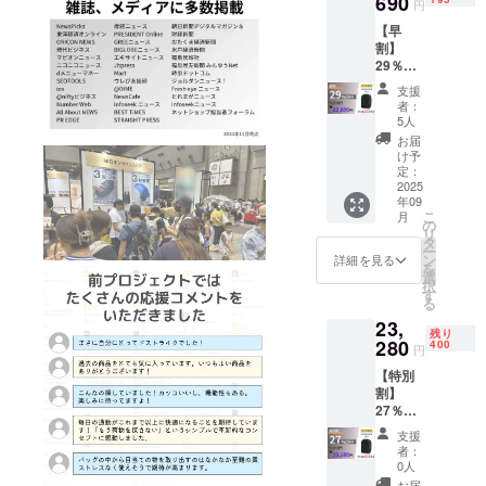
690
話をしなが
円
ら商品を開
【早
割】
発すること
29％OF
をモットー
F
支援
に活動をし
QUICK
者：
PACK
5人
ています。
officer
お届
1個 ※
け予
先着200
より多くの
定：
名限定※
2025
方々へ製品
年09
早割 ：
こ
月
の魅力を
22,690
の
リ
円 (税
知っていた
タ
ー
込・送
ン
詳細を見る
だけるよう
を
料込) カ
選
択
普及活動の
ラー：
す
る
ブラッ
推進中で
23,
ク 一般
残り
す！
販売予
280
400
円
定価
【特別
格：
割】
32,000
27％OF
円が
F
【29%
支援
QUICK
OFF】
者：
PACK
9,310円
0人
officer
割引の
お届