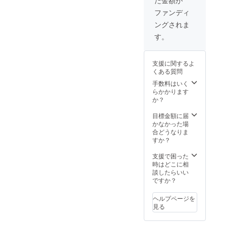
支援可
売予定
会場はこちら】&gt;&gt;レ
状況、
規販売
対応】QUICK PACK 15s
能で
価格に
ファンディ
使用部
価格が
ビューコメントはこちら
す。 〇
送料を
材の供
販売予
ングされま
本リ
含む合
給状
定価格
ターン
計金額
す。
況、製
より下
は第1弾
に対す
造工程
がる可
発送品
るもの
上の都
能性も
(6月末
です。
合等に
ござい
支援に関するよ
発送予
※デザイ
より出
ます。
くある質問
定)の商
ン・仕
荷時期
品とな
手数料はいく
様は変
が遅れ
りま
らかかります
更にな
る場合
す。 ※
か？
る可能
があり
消費税
性もご
ます。
込み ※
目標金額に届
ざいま
※皆様の
送料は
かなかった場
す。ご
支援に
全国一
合どうなりま
了承く
より量
律無料
すか？
ださ
産効率
※ 割引
い。 ※
が向上
率は販
支援で困った
ご注文
した場
売予定
時はどこに相
状況、
合、正
価格に
談したらいい
使用部
規販売
送料を
ですか？
材の供
価格が
含む合
給状
販売予
計金額
況、製
定価格
ヘルプページを
に対す
造工程
より下
見る
るもの
上の都
がる可
です。
合等に
能性も