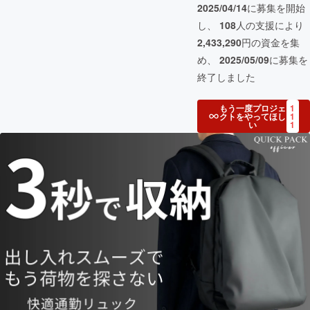
2025/04/14
に募集を開始
し、
108
人の支援により
2,433,290
円の資金を集
め、
2025/05/09
に募集を
終了しました
もう一度プロジェ
1
クトをやってほし
1
い
1