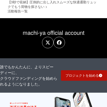
より量
【3秒で収納】圧倒的に出し入れスムーズな快適通勤リュッ
産効率
クでもう荷物を探さない
>
が向上
活動報告一覧
した場
合、正
規販売
価格が
販売予
machi-ya official account
定価格
より下
がる可
能性も
ござい
ます。
誰でもかんたんに、よりスピー
ディーに、
プロジェクトを始める
クラウドファンディングを始めら
れるようになりました。