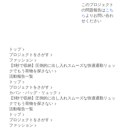
※デザイ
より出
ござい
このプロジェクト
ン・仕
荷時期
ます。
の問題報告は
こち
様は変
が遅れ
ら
よりお問い合わ
更にな
る場合
る可能
があり
せください
性もご
ます。
ざいま
※皆様の
す。ご
支援に
了承く
より量
ださ
産効率
い。 ※
が向上
トップ
>
ご注文
した場
プロジェクトをさがす
>
状況、
合、正
ファッション
>
使用部
規販売
【3秒で収納】圧倒的に出し入れスムーズな快適通勤リュッ
材の供
価格が
給状
クでもう荷物を探さない
>
販売予
況、製
定価格
活動報告一覧
造工程
より下
トップ
>
上の都
がる可
プロジェクトをさがす
>
合等に
能性も
カバン・バッグ・リュック
>
より出
ござい
荷時期
【3秒で収納】圧倒的に出し入れスムーズな快適通勤リュッ
ます。
が遅れ
クでもう荷物を探さない
>
る場合
活動報告一覧
があり
トップ
>
ます。
プロジェクトをさがす
>
※皆様の
ファッション
>
支援に