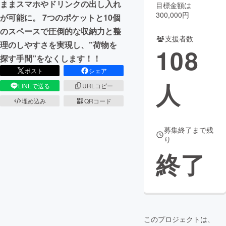
ままスマホやドリンクの出し入れ
目標金額は
300,000円
が可能に。 7つのポケットと10個
のスペースで圧倒的な収納力と整
支援者数
理のしやすさを実現し、”荷物を
108
探す手間”をなくします！！
ポスト
シェア
人
LINEで送る
URLコピー
埋め込み
QRコード
募集終了まで残
り
終了
このプロジェクトは、