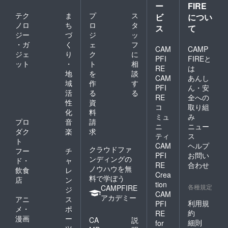
ー
FIRE
テク
ま
プ
ス
ビ
につい
ノロ
ち
ロ
タ
ス
て
ジー
づ
ジ
ッ
・ガ
く
ェ
フ
CAM
CAMP
ジェ
り
ク
に
PFI
FIREと
ット
・
ト
相
RE
は
地
を
談
CAM
あんし
域
作
す
PFI
ん・安
活
る
る
RE
全への
性
資
コ
取り組
化
料
ミュ
み
プロ
音
請
ニ
ニュー
ダク
楽
求
ティ
ス
ト
CAM
ヘルプ
クラウドファ
フー
チ
PFI
お問い
ンディングの
ド・
ャ
RE
合わせ
ノウハウを無
飲食
レ
Crea
料で学ぼう
店
ン
tion
各種規定
CAMPFIRE
ジ
CAM
アカデミー
アニ
ス
利用規
PFI
メ・
ポ
約
RE
漫画
ー
CA
説
細則
for
ツ