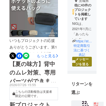
茨城県
他に43件の
プロジェク
トを掲載し
ています
NIGは、
2021年1月に
「あったら
いいな」を
いつもプロジェクトの応援
https://store.nigonline.com/
形にして日
特定商取引
ありがとうございます。第1
本全国の皆
法に基づく
弾プロジェクトを大好評で
表記
さんに届け
もっと見る
メッセー
終えた人気のバッグ「まる
るべく発足
【夏の味方】背中
ジを送る
しました。
でポケットのようなバッ
のムレ対策、専用
グ」が“さらに”進化しました
まだ発足し
パーツができまし
ユーザー総数35,000人
て間もない
リターンを
2026/07/26 15:55
からこそで
QUICK PACK シリーズの大
た。
きるフット
選ぶ
こちらの活動報告は支援者
人気ベストセラー商品
限定の公開です。
ワークで、
【QUICK PACK pockepa】
お客様と対
22,
新プロジェクト
残り
195