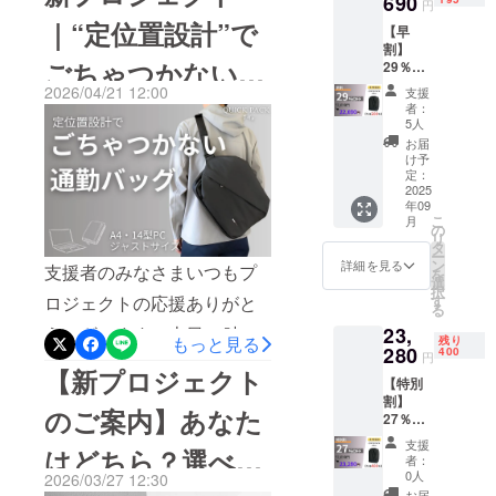
690
に待望の新作が登場！●
話をしなが
円
｜“定位置設計”で
ら商品を開
【早
「RFIDスキミング防止機
割】
発すること
能」を追加 キャッシュレ
ごちゃつかない通
29％OF
をモットー
F
2026/04/21 12:00
支援
ス時代の“見えない不安”に、
に活動をし
QUICK
勤バッグ
者：
PACK
5人
しっかり備えます● ご要望
ています。
officer
お届
1個 ※
の多かった「カラー展開」
け予
先着200
より多くの
定：
スタイルに合わせて、あな
名限定※
2025
方々へ製品
年09
早割 ：
たらしい「ちょうどいい」
こ
月
の魅力を
22,690
の
リ
円 (税
知っていた
タ
をご用意”安心”と”選べる楽
ー
込・送
ン
詳細を見る
支援者のみなさまいつもプ
だけるよう
を
料込) カ
しさ”がプラスされたアップ
選
択
普及活動の
ラー：
す
ロジェクトの応援ありがと
る
グレードモデル‼【最大
ブラッ
推進中で
23,
うございます。本日12時よ
ク 一般
もっと見る
27％OFFで公開】ぜひ
残り
す！
販売予
280
400
円
り35,000人のユーザーを抱
定価
【新プロジェクト
チェックしてみてくださ
【特別
格：
える人気のQUICK PACK シ
割】
32,000
い。【プロジェクトはこち
のご案内】あなた
27％OF
円が
リーズから、【14インチPC
ら】↓ ↓ ↓https://camp-
F
【29%
支援
はどちら？選べる
QUICK
＆A4】ジャストサイズの通
OFF】
者：
fire.jp/projects/961141/
PACK
9,310円
0人
2026/03/27 12:30
勤バッグ～QUICK PACK
officer
割引の
お届