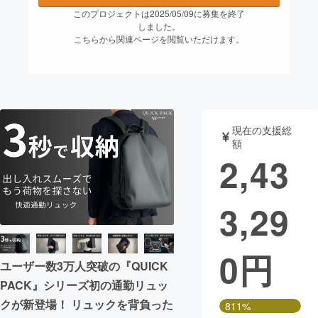
このプロジェクトは2025/05/09に募集を終了
まちづくり・地域活性化
しました。
こちらから関連ページを閲覧いただけます。
CAMPFIRE for Social Good
CAMPFIRE Creation
CAMPFIREふるさと納税
machi-ya
コミュニティ
現在の支援総
額
2,43
3,29
0
円
ユーザー数3万人突破の『QUICK
PACK』シリーズ初の通勤リュッ
クが新登場！ リュックを背負った
811%