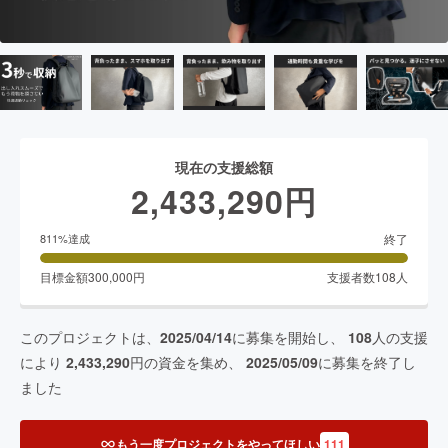
現在の支援総額
2,433,290
円
終了
811
%達成
目標金額
300,000
円
支援者数
108
人
このプロジェクトは、
2025/04/14
に募集を開始し、
108
人の支援
により
2,433,290
円の資金を集め、
2025/05/09
に募集を終了し
ました
もう一度プロジェクトをやってほしい
111