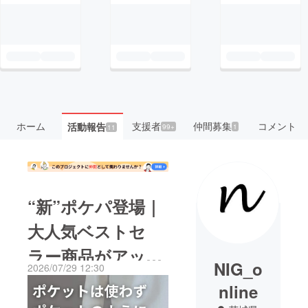
ホーム
支援者
仲間募集
コメント
活動報告
99+
1
11
“新”ポケパ登場｜
大人気ベストセ
ラー商品がアップ
NIG_o
2026/07/29 12:30
グレード
nline