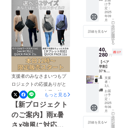
2サイズ同時公
1個 ※
22,690
け予
14s～が公開されました！仕
先着400
円でご
定：
開！
名限定※
2025
支援可
事や何気なく使うことの多
年09
特別割
能で
こ
月
：
い「14型PC」や「A4書
す。 〇
の
リ
23,280
本リ
タ
ー
類」がピッタリサイズ️。も
円 (税
ターン
ン
詳細を見る
を
込・送
は第2弾
選
ちろん大きいだけのバッグ
択
料込) カ
発送品
す
る
ラー：
(9月末
ではなく、・取り出しやす
40,
ブラッ
発送予
残り7
ク 一般
280
く探さない『定位置設
定)の商
円
販売予
品とな
計』・スマホをサッと取り
【ペア
定価
りま
早割】
格：
す。 ※
出せる『スマポッケ』・拡
37％OF
32,000
消費税
支援者のみなさまいつもプ
F
円が
込み ※
張できる『ドリンクポッ
支援
QUICK
【27%
送料は
者：
ロジェクトの応援ありがと
PACK
OFF】
ケ』など、日々の生活を快
全国一
3人
officer
8,720円
律無料
お届
うございます。本日12時よ
適にする機能が満載！すで
もっと見る
2個 ※
割引の
※ 割引
け予
先着10
23,280
定：
りあなたのワークライフを
率は販
にお使い頂いているユー
【新プロジェクト
名限定※
2025
円でご
売予定
年06
快適にするボディバッグ「2
超早割
支援可
価格に
ザー様からは「仕事でもパ
こ
月
のご案内】雨x暑
：
能で
の
送料を
リ
サイズ同時の限定販売」が
40,280
す。 〇
タ
ソコンを持ち歩くので重宝
含む合
ー
円 (税
本リ
ン
さx強風に対応し
計金額
詳細を見る
公開されました。【タブ
を
します」「13インチと10イ
込・送
ターン
選
に対す