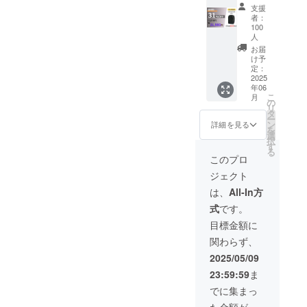
F
円が
方々にご支援いただいたシ
す。 ※
性もご
ガジェットをまるっと持ち
※皆様の
支援
こちら
QUICK
【35%
消費税
ざいま
者：
支援に
リーズ最強の晴雨兼用傘！
PACK
OFF】
歩くことが多い方にピッタ
込み ※
100
す。ご
より量
officer
22,540
人
送料は
了承く
産効率
年々暑くなる夏、急に降り
リ。どちらも斜め掛けで
1個 ※
円割引
全国一
お届
ださ
が向上
先着100
の
け予
律無料
い。 ※
始めるゲリラ豪雨に突風。
した場
サッと掛けられ、荷物も入
名限定※
定：
41,460
※ 割引
ご注文
合、正
2025
超早割
円でご
あなたも悩まされていませ
率は販
状況、
れやすい横長の形状。歩き
規販売
年06
：
支援可
売予定
使用部
価格が
こ
月
んか!?そんな場面も“この1
21,980
の
能で
や自転車での通勤にはもち
価格に
材の供
販売予
リ
円 (税
タ
す。 〇
送料を
給状
定価格
ー
本”で解決。職場や車に予備
ろん、車や電車で荷物のつ
込・送
ン
本リ
詳細を見る
含む合
況、製
より下
を
料込) カ
選
ターン
計金額
造工程
として、バッグに忍ばせて
がる可
択
け外しが多い方にも便利な
ラー：
す
は第2弾
に対す
上の都
能性も
る
ブラッ
発送品
このプロ
いざというときに、メイン
るもの
合等に
バッグ。カジュアルすぎな
ござい
ク 一般
(9月末
です。
より出
ます。
ジェクト
の傘としてももちろんお使
販売予
発送予
い、でもライトに使える。
※デザイ
荷時期
定価
定)の商
は、
All-In方
ン・仕
が遅れ
いいただける1本。
新しいバッグとフレッシュ
格：
品とな
様は変
る場合
式
です。
32,000
りま
更にな
があり
NURASANシリーズをご愛
な気持ちで新年度を迎えて
円が
す。 ※
目標金額に
る可能
ます。
【31%
消費税
用している方の声もご紹介
性もご
※皆様の
みませんか!?ぜひチェック
関わらず、
OFF】
込み ※
ざいま
支援に
しますのでぜひチェックし
10,020
送料は
2025/05/09
してみてください！&gt;&gt;
す。ご
より量
円割引
全国一
了承く
産効率
23:59:59
ま
てください！4色展開でお待
【タブレット対応】QUICK
の
律無料
ださ
が向上
21,980
※ 割引
でに集まっ
い。 ※
した場
ちしております。▶【販売
PACK 11s&gt;&gt;【A4/PC
円でご
率は販
ご注文
合、正
た金額が