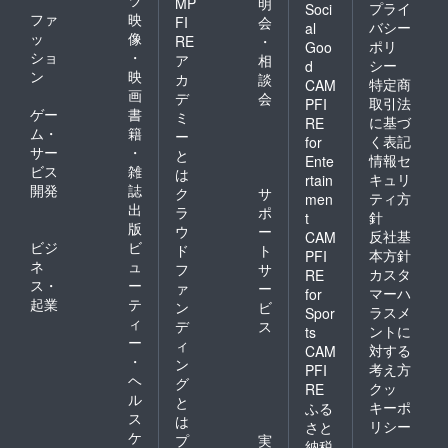
MP
明
プライ
Soci
ファ
映
FI
会
バシー
al
ッ
像
RE
・
ポリ
Goo
ショ
・
ア
相
シー
d
ン
映
カ
談
特定商
CAM
画
デ
会
取引法
PFI
ゲー
書
ミ
に基づ
RE
ム・
籍
ー
く表記
for
サー
・
と
情報セ
Ente
ビス
雑
は
キュリ
rtain
開発
誌
ク
サ
ティ方
men
出
ラ
ポ
針
t
版
ウ
ー
反社基
CAM
ビジ
ビ
ド
ト
本方針
PFI
ネ
ュ
フ
サ
カスタ
RE
ス・
ー
ァ
ー
マーハ
for
起業
テ
ン
ビ
ラスメ
Spor
ィ
デ
ス
ントに
ts
ー
ィ
対する
CAM
・
ン
考え方
PFI
ヘ
グ
クッ
RE
ル
と
キーポ
ふる
ス
は
リシー
さと
ケ
プ
実
納税