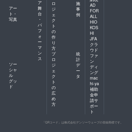
ア
ロ
施
AD
アー
舞
ジ
事
FOR
ト・
台
ェ
例
ALL
写真
・
ク
HIO
パ
ト
KOS
フ
の
HI
ォ
作
JFA
ー
り
クラ
マ
方
ウド
ン
プ
統
ファ
ス
ロ
計
ン
ソー
ジ
デ
ディ
シャ
ェ
ー
ング
ル
ク
タ
mac
グッ
ト
hi-ya
ド
の
補助
広
金申
め
請サ
方
ポー
ト
「QRコード」は株式会社デンソーウェーブの登録商標です。