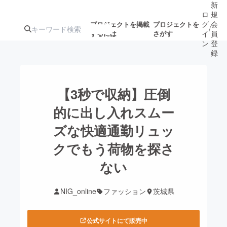
新
ロ
規
グ
会
プロジェクトを掲載
プロジェクトを
/
するには
さがす
イ
員
ン
登
録
人気のプロ
注目のリ
注目の新着プロ
募集終了が近いプ
もうすぐ公開
【3秒で収納】圧倒
ジェクト
ターン
ジェクト
ロジェクト
されます
的に出し入れスムー
ズな快適通勤リュッ
アート・写真
音楽
クでもう荷物を探さ
テクノロジー・ガジェット
ない
ゲーム・サ
映像・映画
書籍・雑誌
NIG_online
ファッション
茨城県
ビジネス・起業
チャレンジ
公式サイトにて販売中