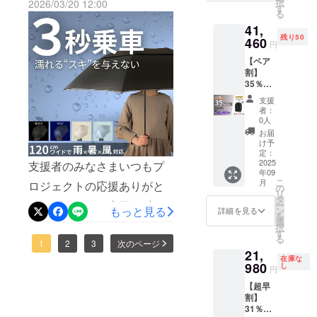
択
2026/03/20 12:00
料込) カ
は第2弾
す
レット対応】QUICK PACK
るもの
たワイド傘で通勤
る
ンチのPCを2台持ち歩くこ
ラー：
発送品
です。
41,
11sは「大容量なコンパクト
ブラッ
(9月末
※デザイ
とが多く、これまでワン
が快適
残り50
ク 一般
460
発送予
ン・仕
円
モデル」。普段タブレット
販売予
定)の商
ショルダーは諦めていまし
様は変
【ペア
定価
品とな
更にな
や電子書籍とマイボトル程
割】
たが、このバッグなら気軽
格：
りま
る可能
35％OF
64,000
す。 ※
度で通勤される方に最適の
性もご
に出かけられます」と高い
F
円が
消費税
ざいま
支援
QUICK
サイズ。男性女性問わず“体
【37%
込み ※
す。ご
者：
評価をいただいておりま
PACK
OFF】
送料は
0人
了承く
にフィット”するサイズ感
officer
23,720
全国一
す。そんな「身軽に働く人
ださ
お届
2個 ※
円割引
律無料
け予
い。 ※
で、1,000名近い方にご愛用
先着50
のためのワーカーズバッ
の
定：
※ 割引
ご注文
名限定※
2025
支援者のみなさまいつもプ
40,280
率は販
頂いています。一方、
状況、
グ」は・最大25%OFF
年09
ペア割
円でご
売予定
使用部
こ
月
ロジェクトの応援ありがと
：
【A4/PC対応】QUICK
支援可
の
価格に
材の供
6,410円割引き・単品プラン
リ
41,460
能で
タ
送料を
給状
うございます。本日12時よ
ー
PACK 15sはリュックは大き
円 (税
す。 〇
もっと見る
ン
含む合
詳細を見る
は先着80名様の数量限定・
況、製
を
込・送
本リ
選
計金額
り雨×暑×風対応の120㎝ワ
造工程
い、ショルダーでは小さい...
択
料込) カ
人気の「オプションセッ
ターン
す
に対す
上の都
る
ラー：
イドな傘【NURASAN-
は第1弾
1
2
3
次のページ
るもの
そんなニーズに応える15イ
合等に
ト」もご用意バッグのサイ
21,
ブラッ
発送品
です。
より出
在庫な
J27Ws】の第3弾限定販売が
ク 一般
980
ンチサイズのワーカーズ
(6月末
し
※デザイ
荷時期
円
ズで悩める方、身軽に気軽
販売予
発送予
ン・仕
が遅れ
はじまりました！累計1,280
バッグ。ノートPCとA4の書
【超早
定価
定)の商
様は変
に通勤をしたい方、お見逃
る場合
割】
格：
品とな
更にな
万円、のべ1,300名を超える
があり
類、充電器にマウスなど、
31％OF
64,000
しなく！≫プロジェクトは
りま
る可能
ます。