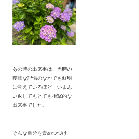
了後に
ず備考
お送り
欄に掲
する
載を希
メール
望され
をご確
るお名
認くだ
前をご
さい。
記入く
＊この
ださ
リター
い。
ンは
1,000,0
：
00円の
ロゴや
リター
バナー
あの時の出来事は、当時の
ンと同
などの
じ内容
画像の
曖昧な記憶のなかでも鮮明
になり
受け渡
ます。
しにつ
に覚えているほど、いま思
いて
は、プ
い返してもとても衝撃的な
ロジェ
クト終
出来事でした。
了後に
お送り
する
メール
をご確
そんな自分を責めつづけ
認くだ
さい。