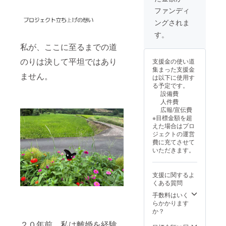
て、古
愛と感
ファンディ
民家の
謝の気
ングされま
壁面に
持ちを
事業が
込め
す。
存続す
て、直
私が、ここに至るまでの道
る限
筆の御
り、お
礼の
のりは決して平坦ではあり
支援金の使い道
名前プ
メッ
集まった支援金
レート
セージ
ません。
は以下に使用す
をご掲
（メー
る予定です。
示させ
ル又は
設備費
ていた
ハガ
人件費
だきま
キ）を
広報/宣伝費
す。
お送り
※目標金額を超
（希望
させて
えた場合はプロ
者） ＊
いただ
ジェクトの運営
掲載方
きま
費に充てさせて
法：文
す。 ＊
いただきます。
字（お
感謝の
名前・
気持ち
会社
を込め
支援に関するよ
名）、
て、古
くある質問
ロゴ、
民家の
バナー
壁面に
手数料はいく
等。材
事業が
らかかります
質は
存続す
か？
木。掲
る限
２０年前、私は離婚を経験
載サイ
り、お