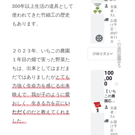
くか、
求させ
】 (品種
ちらで
300年以上生活の道具として
ご希望
ていた
支援
をお選
代わり
の場所
だきま
者：
びくだ
使われてきた竹細工の歴史
に植
でした
3人
す。
さい) こ
樹。植
ら別途
（農園
お届
もあります。
れから
樹の様
交通費
け予
までお
造成す
子を動
定：
をご請
越しい
る自然
2027
画で撮
求させ
ただく
年11
栽培の
影し
ていた
際の交
こ
月
果樹園
メール
の
だきま
通費は
リ
畑に植
にてお
タ
す。
ご負担
２０２３年、いちこの農園
ー
樹いた
届けし
ン
（農園
詳細を見る
くださ
を
しま
ます）
選
までお
１年目の畑で実った野菜た
い） 対
択
す。
ご希望
す
越しい
話を通
る
（遠方
ちは、出来としてはまだま
があり
ただく
して、
100
でお越
ました
際の交
お一人
だではありましたが
とても
しいた
,00
らネー
通費は
お一人
だけな
ムプ
0
ご負担
にいま
円
力強く生命力を感じる出来
い方
レート
くださ
必要な
は、こ
【 いち
の設置
い） 対
課題を
映えで、
我が子のように愛
ちらで
この農
含む 。 ︎
話を通
あぶり
代わり
園応援
備考欄
して、
おしく、生きる力を正に
い
出し、
に植
プラン
に、現
お一人
日常を
支援
樹。植
A （10
地での
ただく
のだと教えてくれま
お一人
より良
者：
樹の様
万）】
植樹の
にいま
0人
く過ご
した。
子を動
自然栽
可否、
必要な
すため
お届
画で撮
培に取
ネーム
課題を
け予
のセッ
影し
り組
プレー
定：
あぶり
トアッ
メール
み、地
2025
トを希