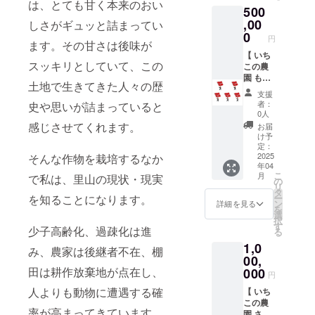
ていた
ならな
は、とても甘く本来のおい
500
11月～
セージ
応援し
しま
だき、
い習慣
2026年
（メー
たい
,00
す。
しさがギュッと詰まってい
原因を
を身に
3月 収
ル又は
方。 プ
0
改善す
つける
円
穫初年
ハガ
ロジェ
ます。その甘さは後味が
ること
ための
度（ 数
キ）を
クト責
【 いち
で同じ
一歩と
スッキリとしていて、この
年後に
お送り
任者の
この農
病いに
なりま
なるか
させて
きよま
園 もっ
ならな
す。
土地で生きてきた人々の歴
もしれ
いただ
つえい
と応援
い習慣
支援
ないこ
きま
こか
プラン
を身に
者：
史や思いが詰まっていると
とをご
す。 ＊
ら、ご
（50
つける
0人
了承願
このリ
支援い
万） 】
ための
感じさせてくれます。
お届
います
ターン
ただい
自然栽
一歩と
け予
）に、
は
た方に
培に取
定：
なりま
こころ
10,000
愛と感
り組
2025
そんな作物を栽培するなか
す。
年04
を込め
円・
謝の気
み、地
こ
月
で私は、里山の現状・現実
た御礼
200,000
持ちを
域活性
の
リ
状と共
円のリ
込め
化、社
タ
ー
を知ることになります。
にお届
ターン
て、直
会貢献
ン
詳細を見る
を
けいた
と同じ
筆の御
に取り
選
択
しま
内容に
礼の
組むい
す
少子高齢化、過疎化は進
る
す。
なりま
メッ
ちこの
1,0
す。
セージ
農園を
み、農家は後継者不在、棚
（メー
応援し
00,
ル又は
たい
田は耕作放棄地が点在し、
000
円
ハガ
方。 ＊
人よりも動物に遭遇する確
キ）を
プロ
【 いち
お送り
ジェク
この農
率が高まってきています。
させて
ト責任
園 さら