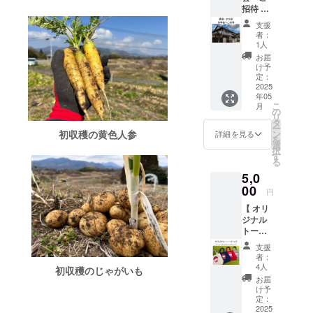
がらの
招待 】
（メー
お話し
見学説
ルまた
会、星
支援
明会に
はハガ
を観る
者：
ご招待
キ）を
1人
会、
しま
お送り
キャン
お届
す。 ・
させて
け予
プファ
日程：
いただ
定：
イ
2025年
2025
きま
ヤー、
年05
5月吉
す。 ＊
BBQ、
こ
月
日 11
このリ
の
音楽イ
リ
時～14
ターン
タ
ベント
ー
時頃予
は
初収穫の黄色人参
ン
詳細を見る
などを
を
定 ・場
100,000
選
お楽し
択
所：大
円・
す
みくだ
る
分県由
200,000
さい。
5,0
布市庄
円のリ
里山の
内町 ・
00
ターン
静かな
円
交通費
と同じ
地域で
【 オリ
や滞在
内容に
はあり
ジナル
費は各
なりま
ます
トート
自でご
す。
が、近
バッグ
負担く
隣住民
支援
】 オリ
ださ
者：
の皆さ
ジナル
い。 ・
4人
初収穫のじゃがいも
まのご
キャラ
クラウ
お届
迷惑に
クター
ドファ
け予
ならな
ICHICO
ンディ
定：
いよう
をデザ
2025
ング終