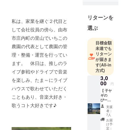
かで、2021
年春にはじ
めたやさい
リターンを
私は、家業を継ぐ２代目と
作りは、私
選ぶ
の内側が悦
して会社役員の傍ら、由布
び、森羅万
市庄内町の里山でいちこの
象との結び
目標金額
農園の代表として農園の管
つきと共
未達でも
に、畑の宇
リターン
理・整備・運営を行ってい
が届きま
宙を感じる
ます。 休日は、推しのラ
す
(All-in
きっかけと
方式)
イブ参戦やドライブで音楽
なる。
3,0
その畑で出
を楽しみ、たま～にライブ
00
円
会ったいち
ハウスで歌わせていただく
【 子ヤ
ごに魅了さ
ギの
こともあり、音楽大好き・
れ、400株を
ぴー
植えたこと
ちゃん
歌うコト大好きです♪
支援
おやつ
が、農薬・
者：
代 】 プ
7人
化学肥料・
ロジェ
お届
除草剤・動
クト責
け予
任者の
定：
物堆肥・ビ