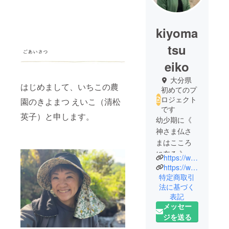
kiyoma
tsu
eiko
大分県
はじめまして、いちこの農
初めてのプ
ロジェクト
園のきよまつ えいこ（清松
です
英子）と申します。
幼少期に《
神さま仏さ
まはこころ
に在る 》と
https://www.facebook.com/share/uMktD7ihGFpUnf1P/?mibextid=wwXIfr
言葉を受け
https://www.instagram.com/ichico.s_farm/profilecard/?igsh=anAxb3poYzEzc285
取る。
特定商取引
法に基づく
小学生の頃
表記
のIQは130以
メッセー
上。自己探
ジを送る
究をするな