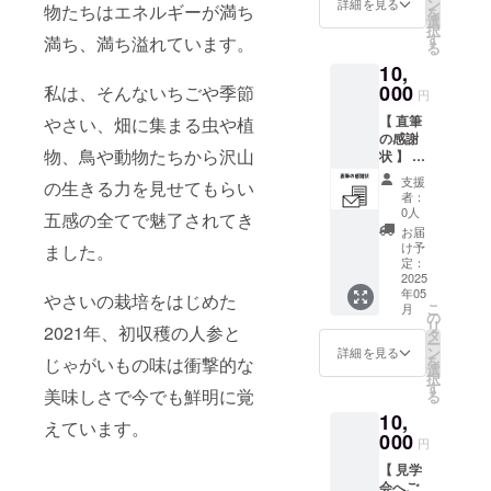
時） 午
ン
度） ・
詳細を見る
5月予定
物たちはエネルギーが満ち
を
謝の気
後（15
選
支援
択
持ちを
時～21
す
時、必
満ち、満ち溢れています。
る
込め
時） 時
ず備考
10,
て、御
間帯
欄に希
礼の
000
私は、そんないちごや季節
は、上
望され
円
メール
記以外
るお名
【 直筆
やさい、畑に集まる虫や植
をお送
にも相
前をご
の感謝
りしま
談に応
記入く
物、鳥や動物たちから沢山
状 】 プ
す。
じま
ださい
ロジェ
す。 い
支援
の生きる力を見せてもらい
クト責
ちこの
者：
任者の
農園は
0人
五感の全てで魅了されてき
きよま
約1,500
お届
つえい
坪の敷
け予
ました。
こか
定：
地があ
ら、ご
2025
りま
年05
支援い
やさいの栽培をはじめた
す。古
こ
月
ただい
の
民家２
リ
2021年、初収穫の人参と
た方に
タ
階、軒
ー
愛と感
ン
下、フ
詳細を見る
を
じゃがいもの味は衝撃的な
謝の気
選
リー畑
択
持ちを
す
をご活
美味しさで今でも鮮明に覚
る
込め
用いた
10,
て、直
だき、
えています。
筆の御
000
写真の
円
礼の
景色を
【 見学
メッ
眺めな
会へご
セージ