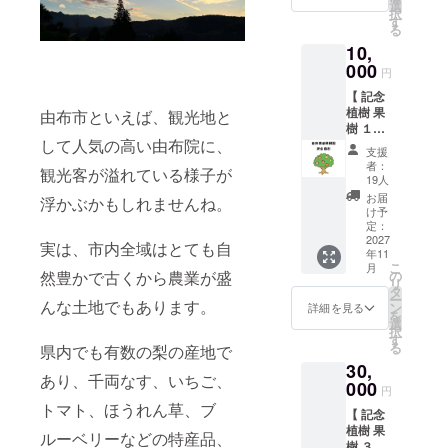
モー
期限 》
選
すが、
択
ション
2025年
す
ご来園
る
コード
5月～
時期に
10,
セッ
2026年
行える
ション
000
4月 ＊
作業を
円
含む）
Zoomに
ご体験
【 記念
《 利用
ておこ
いただ
植樹 果
期限 》
由布市といえば、観光地と
ないま
き、ラ
樹 １本
2025年
す。イ
ンチに
して人気の高い由布院に、
】 (品種
5月～
ンター
は農家
支援
をお選
2026年
ネット
飯を召
者：
観光客が溢れている様子が
びくだ
4月 ＊
環境必
19人
し上
さい) こ
Zoomに
要。 ＊
がって
お届
浮かぶかもしれませんね。
れから
ておこ
対面を
け予
いただ
造成す
ないま
定：
ご希望
きま
る自然
2027
す。イ
される
す。
実は、市内全域はとても自
年11
栽培の
ンター
際に
更に、
こ
月
果樹園
ネット
の
然豊かで古くから農業が盛
は、農
旬の作
リ
畑に植
環境必
タ
園まで
物のお
ー
樹をし
んな土地でもあります。
要。 ＊
ン
お越し
詳細を見る
土産
を
ていた
対面を
選
いただ
付。
択
だきま
ご希望
す
くか、
る
県内でも有数の梨の産地で
す。
される
ご希望
30,
（遠方
際に
の場所
あり、千両なす、いちご、
でお越
000
は、農
でした
円
しいた
園まで
ら別途
トマト、ほうれん草、ブ
【 記念
だけな
お越し
交通費
植樹 果
い方
いただ
をご請
ルーベリーなどの特産品、
樹 ３本
は、こ