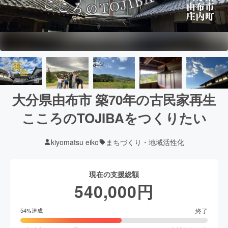
大分県由布市 築70年の古民家再生
こころのTOJIBAをつくりたい
kiyomatsu eiko
まちづくり・地域活性化
現在の支援総額
540,000
円
終了
54
%達成