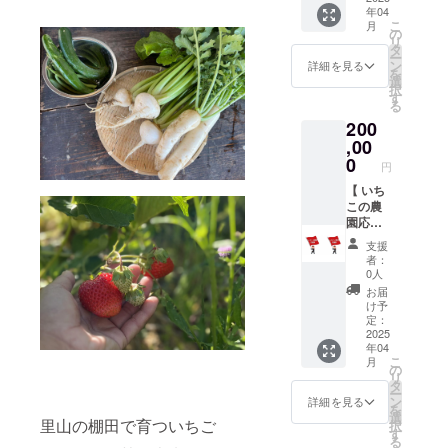
出し、
プを進
年04
にてお
域活性
望され
日常を
めてい
こ
月
届けし
化、社
るか否
の
より良
きま
リ
ます）
会貢献
かをご
タ
く過ご
す。 意
ー
ご希望
に取り
回答く
ン
すため
詳細を見る
識・思
を
があり
組むい
ださ
選
のセッ
考・言
択
ました
ちこの
い。 《
す
トアッ
動・行
る
らネー
農園を
利用期
プを進
動これ
200
ムプ
応援し
限 》
めてい
らのク
レート
たい
,00
2025年
きま
セや傾
の設置
方。 プ
11月～
0
す。 意
向に気
円
含む 。 ︎
ロジェ
2026年
識・思
づくこ
備考欄
クト責
【 いち
3月 収
考・言
とから
に、現
任者の
この農
穫初年
動・行
はじめ
地での
きよま
園応援
度（ 数
動これ
ます。
植樹の
つえい
プラン
年後に
らのク
病いに
支援
可否、
こか
B（20
なるか
セや傾
例える
者：
ネーム
ら、ご
万） 】
もしれ
向に気
0人
と、原
プレー
支援い
自然栽
ないこ
づくこ
因とな
お届
トを希
ただい
培に取
とをご
とから
け予
る部分
望され
た方に
り組
了承願
定：
はじめ
を知っ
るか否
愛と感
み、地
2025
います
ます。
ていた
年04
かをご
謝の気
域活性
）に、
病いに
だき、
こ
月
回答く
持ちを
化、社
こころ
の
例える
原因を
リ
ださ
込め
会貢献
を込め
タ
と、原
改善す
ー
い。 《
て、直
に取り
た御礼
ン
因とな
詳細を見る
ること
を
利用期
筆の御
組むい
状と共
選
る部分
で同じ
里山の棚田で育ついちご
択
限 》
礼の
ちこの
にお届
す
を知っ
病いに
る
2025年
メッ
農園を
けいた