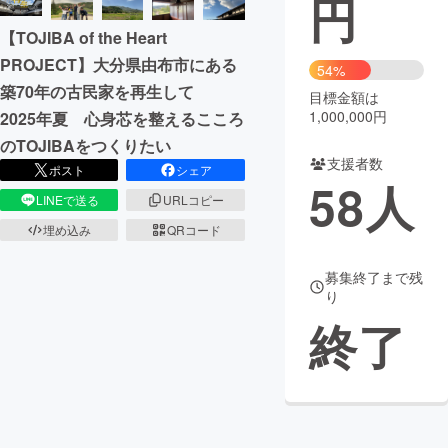
円
【TOJIBA of the Heart
まちづくり・地域活性化
PROJECT】大分県由布市にある
54%
築70年の古民家を再生して
目標金額は
CAMPFIRE for Social Good
CAMPFIRE Creation
1,000,000円
2025年夏 心身芯を整えるこころ
CAMPFIREふるさと納税
machi-ya
コミュニティ
のTOJIBAをつくりたい
支援者数
ポスト
シェア
58
人
LINEで送る
URLコピー
埋め込み
QRコード
募集終了まで残
り
終了