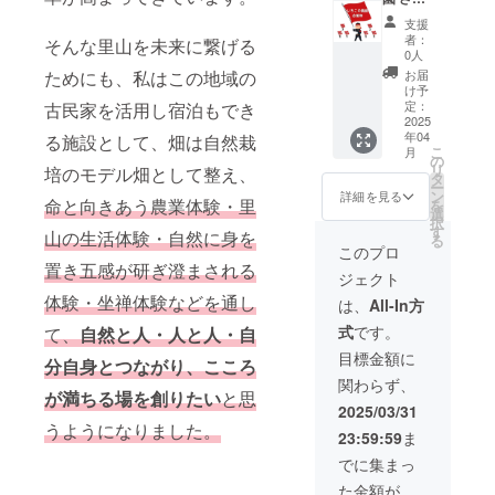
いただ
者のき
に応援
支援
きま
よまつ
プラン
者：
そんな里山を未来に繋げる
す。 ＊
えいこ
（100
0人
このリ
から、
万） 】
お届
ためにも、私はこの地域の
ターン
ご支援
自然栽
け予
は
いただ
培に取
定：
古民家を活用し宿泊もでき
10,000
いた方
り組
2025
年04
円・
に愛と
み、地
る施設として、畑は自然栽
こ
月
100,000
感謝の
域活性
の
リ
培のモデル畑として整え、
円のリ
気持ち
化、社
タ
ー
ターン
を込め
会貢献
ン
詳細を見る
命と向きあう農業体験・里
を
と同じ
て、直
に取り
選
択
内容に
筆の御
組むい
す
山の生活体験・自然に身を
る
なりま
礼の
ちこの
このプロ
す。
メッ
農園を
置き五感が研ぎ澄まされる
ジェクト
セージ
応援し
（メー
たい
体験・坐禅体験などを通し
は、
All-In方
ル又は
方。 プ
式
です。
て、
自然と人・人と人・自
ハガ
ロジェ
キ）を
クト責
目標金額に
分自身とつながり、こころ
お送り
任者の
関わらず、
させて
きよま
が満ちる場を創りたい
と思
いただ
つえい
2025/03/31
きま
こか
うようになりました。
23:59:59
ま
す。 ＊
ら、ご
感謝の
支援い
でに集まっ
気持ち
ただい
た金額が
を込め
た方に