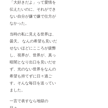
「大好きだよ」って愛情を
＊この
リター
伝えたいのに、それができ
ンは
500,000
ない自分が嫌で嫌で仕方が
円のリ
なかった。
ターン
と同じ
内容に
当時の私に見える世界は、
なりま
す。
曇天。 なんの希望も見いだ
せないほどにこころが疲弊
し、視界が、世界が、真っ
暗闇となり出口を見いだせ
ず、光のない世界をなんの
希望も持てずに日々過ご
す。そんな毎日を送ってい
ました。
一言で表すなら地獄の
日々。