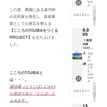
爆音な
年05
インし
了後、
どはご
こ
月
たトー
会場な
の
遠慮く
この度、農園にある築70年
リ
トバッ
ど詳細
タ
ださ
ー
クを提
情報を
ン
詳細を見る
の古民家を再生し、新規事
い。 常
を
供しま
メール
選
識の範
択
す。 ・
にてご
す
業として心身芯を整える
囲内で
る
数量：1
案内し
ご利用
8,0
点 ・サ
【こころのTOJIBAをつくる
ます。
いただ
イズ：
00
円
る方限
PROJECT】
を立ち上げま
約24cm
定とさ
【 農業
× 37cm
せてい
した。
体験
(ﾏﾁ12
ただき
1DAY
㎝、持
ます。
】農家
ち手55
支援
＊現地
飯ラン
㎝) ・
者：
までの
チ＆季
8ozの生
4人
交通
節やさ
地で程
お届
費・か
いのお
よい厚
け予
かる費
土産付
み 色
定：
こころのTOJIBAと
用につ
《 利用
2025
は、何
きまし
年09
期限 》
は・・・。
色が届
てはご
こ
月
2025年
くかお
の
負担く
リ
湯治場（とうじば）にかけ
9月～
楽しみ
タ
ださ
ー
2026年
となり
ン
詳細を見る
い。
を
た造語であり「とじば」と
8月 《
ます。
選
択
交通費
とても
す
よみます。
る
》施設
丈夫な
15,
までは
仕上が