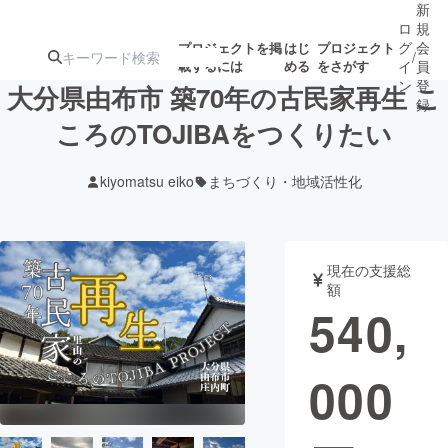
新
ロ
規
グ
会
プロジェクトを掲
はじ
プロジェクト
/
載するには
める
をさがす
イ
員
ン
登
大分県由布市 築70年の古民家再生 こ
録
ころのTOJIBAをつくりたい
人気のプロ
注目のリ
注目の新着プロ
募集終了が近いプ
もうすぐ公開
kiyomatsu eiko
まちづくり・地域活性化
ジェクト
ターン
ジェクト
ロジェクト
されます
アート・写真
音楽
現在の支援総
額
540,
テクノロジー・ガジェット
ゲーム・サ
000
映像・映画
書籍・雑誌
ビジネス・起業
チャレンジ