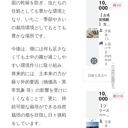
10,
つえい
面の乾燥を防ぎ、虫たちの
園に迎
自然と人、
残り3
こか
000
えるこ
円
人と人、自
住処としても豊かな環境と
ら、ご
とに
【 お名
支援い
分自身と繋
なった
なり、いちご・季節やさい
前掲載
ただい
子やぎ
がる農園創
】 古民
た方
のぴー
の栽培環境としてもとても
りに邁進
家の壁
に、
ちゃ
支援
面に、
ぴー
ん。
中。
者：
豊かな場所です。
支援者
ちゃん
労力の
7人
おばあちゃ
様のお
の愛と
かかる
お届
名前（
ん家は300年
感謝の
今後は、畑には何も足さな
草刈り
け予
お名前
気持ち
定：
を助け
の歴史ある
or ニッ
2025
くても土中の菌が過ごしや
を込め
てもら
お寺。
年05
クネー
てメー
いま
こ
月
すい環境作りに取り組み、
ム）を
ルをお
の
す。
リ
掲載
届けさ
タ
おやつ
将来的には、土本来の力が
ー
し、後
せてい
ン
代とし
詳細を見る
を
日メー
ただき
選
てリ
蘇り外的要因（物価高・異
択
ルもし
ます。
す
ターン
る
くは手
クラウ
に追加
常気象 等）の影響を受けに
10,
紙で写
ドファ
させて
残り16
真と共
000
くくなることで、更に、持
ンディ
いただ
円
に御礼
ングの
きま
【 フ
続可能な栽培ができる自然
をお伝
挑戦を
す。 提
リース
えさせ
はじめ
供方
栽培の畑を目指し日々挑戦
ペース
ていた
た直後
法：
貸出し
だきま
に、農
2025年
支援
をしています。
】 写真
す。 ・
園に迎
4月予定
者：