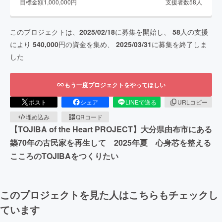
目標金額
1,000,000
円
支援者数
58
人
このプロジェクトは、
2025/02/18
に募集を開始し、
58
人の支援
により
540,000
円の資金を集め、
2025/03/31
に募集を終了しま
した
もう一度プロジェクトをやってほしい
ポスト
シェア
LINEで送る
URLコピー
埋め込み
QRコード
【TOJIBA of the Heart PROJECT】大分県由布市にある
築70年の古民家を再生して 2025年夏 心身芯を整える
こころのTOJIBAをつくりたい
このプロジェクトを見た人はこちらもチェックし
ています