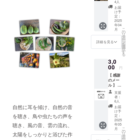
の景色
掲載期
えるこ
4人
を眺め
間：
とに
お届
なが
2025年
なった
け予
ら、休
８月1
定：
子やぎ
日を楽
2025
日〜
のぴー
年04
しむも
2030年
ちゃ
こ
月
良し、
7月31日
の
ん。い
リ
仲間と
までの
タ
ま使っ
ー
BBQも
60ヶ月
ン
ている
詳細を見る
を
良し、
間 ・掲
選
場所は
択
イベン
載方
す
解体を
る
トや施
法：専
予定し
3,0
術など
用の
ていま
いかが
00
ネーム
す。
円
でしょ
プレー
そこ
【 感謝
うか。
トに、
で、ハ
のメー
有効期
お名前
ウス製
ル 】 プ
限：
or ニッ
作費と
ロジェ
2025年
クネー
してリ
支援
クト責
4月から
ムを記
ターン
者：
任者の
2026年
載し古
6人
に追加
きよま
3月末ま
自然に耳を傾け、自然の音
民家壁
させて
お届
つえい
で 貸出
面に掲
け予
いただ
こか
を聴き、鳥や虫たちの声を
し時
定：
示 ・掲
きま
ら、ご
2025
間： 6
載サイ
す。 提
聴き、風の音、雲の流れ、
年05
支援い
時間 日
ズ：小
供方
こ
月
ただい
中（9時
の
（3×15
法：
太陽をしっかりと浴びた作
リ
た方に
～15
タ
ｃｍ程
2025年
ー
愛と感