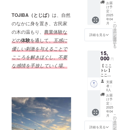
身芯を
あり。
畑の整
お届
整える
要相
地・種
け予
パーソ
談） 後
定：
まき・
TOJIBA（とじば）
は、自然
ナル
2025
日、お
植付
年04
セッ
申込み
け・収
のなかに身を置き、古民家
こ
月
ション
フォー
の
穫等が
リ
60分×３
ムをお
タ
ありま
の木の温もり、
農業体験な
ー
回（エ
知らせ
ン
すが、
詳細を見る
を
モー
いたし
選
ご来園
どの
体験
を通して、
五感に
択
ション
ます。
す
時期に
る
コード
優しい刺激を与えることで
ご希望
行える
15,
セッ
の日を
作業を
こころを解きほぐし、不要
ション
000
お選び
ご体験
円
含む）
くださ
いただ
な感情を手放していく場。
【 ここ
後日、
い。 や
き、ラ
トレ 】
申込
さいが
ンチに
こころ
フォー
できる
は農家
のト
ムを
までの
飯を召
支援
レーニ
メール
様々な
し上
者：
ング 心
にてお
作業と
0人
がって
身芯を
送りし
して、
いただ
お届
整える
ますの
畑の整
け予
きま
パーソ
で、ご
定：
地・種
す。
ナル
2025
希望日
まき・
更に、
年04
セッ
をお選
植付
旬の作
こ
月
ション
びくだ
の
け・収
物のお
リ
60分×１
さい。
タ
穫等が
土産
ー
回（エ
《 利用
ン
ありま
詳細を見る
付。
を