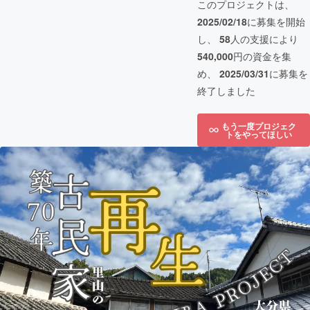
このプロジェクトは、
2025/02/18
に募集を開始
し、
58
人の支援により
540,000
円の資金を集
め、
2025/03/31
に募集を
終了しました
もう一度プロジェク
トをやってほしい