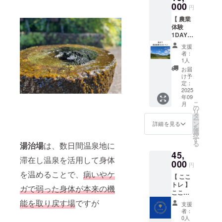
別途ご
000
りに
円
負担く
なって
【 農業
ださ
います
体験
い。
ので、
1DAYペ
（最寄
洗濯し
ア 】
り駅ま
て何度
支援
農家飯
で送迎
でも繰
者：
ランチ
あり。
り返し
1人
＆季節
要相
ご使用
お届
やさい
談） 後
いただ
け予
のお土
日、お
定：
けま
産付 《
2025
申込み
す。
年09
利用期
フォー
こ
月
限 》
ムをお
の
リ
2025年
知らせ
タ
ー
9月～
いたし
ン
詳細を見る
を
2026年
ます。
選
択
8月 《
ご希望
す
る
湯治場
は、数日間温泉地に
交通費
の日を
45,
》施設
お選び
滞在し温泉を活用して身体
までは
000
くださ
円
別途ご
い。 や
を温めることで、
病いやケ
【 ここ
負担く
さいが
トレ 】
ださ
できる
ガで弱った身体が本来の機
こころ
い。
までの
のト
（最寄
能を取り戻す場
ですが
様々な
支援
レーニ
り駅ま
作業と
者：
ング 心
で送迎
して、
0人