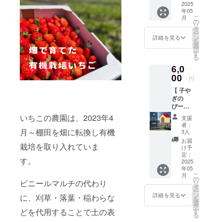
きよま
2025
ニールマル
年05
つえい
こ
月
こか
チを使わず
の
リ
ら、ご
タ
に露地にて
ー
支援い
ン
詳細を見る
を
いちご栽培
ただい
選
択
た方に
す
のはじま
る
ぴー
り。 天に
6,0
ちゃん
導かれ2023
の愛と
00
円
感謝の
年4月、里山
【 子や
気持ち
の古民家と
ぎの
を込め
ぴー
て御礼
棚田にたど
ちゃん
のメー
いちこの農園は、2023年4
支援
り着く。
ハウス
ルをお
者：
古民家再
代 】 完
届けさ
月～棚田を畑に転換し有機
3人
成した
せてい
生、田から
お届
栽培を取り入れていま
ハウス
ただき
け予
畑へと転換
とぴー
ます。
定：
す。
ちゃん
2025
中の棚田
クラウ
年05
の写真
ドファ
で、いちご
こ
月
を添え
ンディ
の
ビニールマルチの代わり
リ
栽培・薬草
て、プ
ングの
タ
ー
ロジェ
挑戦を
ン
管理・季節
詳細を見る
に、刈草・落葉・稲わらな
を
クト責
はじめ
選
やさい栽培
択
任者の
た直後
す
どを代用することで土の表
る
に挑戦中。
きよま
に、農