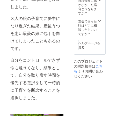
目標金額に届
ズは
名前プ
かなかった場
しました。
5cm×2
レート
合どうなりま
0cm。
をご掲
すか？
＊注意
示させ
３人の娘の子育てに夢中に
事項：
ていた
支援で困った
支援
だきま
なり過ぎた結果、産後うつ
時はどこに相
時、必
す。
談したらいい
を患い最愛の娘に包丁を向
ず備考
（希望
ですか？
欄に掲
者） ＊
けてしまったこともあるの
載を希
掲載方
ヘルプページを
望され
法：文
見る
です。
るお名
字（お
前をご
名前・
記入く
会社
自分をコントロールできず
このプロジェクト
ださ
名）、
の問題報告は
い。
ロゴ、
こち
命も危うくなり、結果とし
バナー
ら
よりお問い合わ
：
等。材
て、自分を取り戻す時間を
せください
ロゴや
質は
優先する選択をして一時的
バナー
木。掲
などの
載サイ
に子育てを断念することを
画像の
ズは
受け渡
5cm×2
選択しました。
しにつ
0cm。
いて
＊注意
は、プ
事項：
ロジェ
支援
クト終
時、必