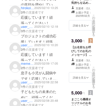
気持ちを込め
の笑顔を増やしていた
て、お礼のメッ
hirokoi2525
2025/02/10 13:25
支援者：2人
だきたいです。
セージをお送り
2件
の支援者です
お届け予定：
します。
ご盛会をお祈り申し上
こ
2025年02月
応援しています！頑
の
リ
タ
張ってください！
ー
ン
詳細を見る
user_3c01d1e49174
2025/02/10 12:18
を
選
3件
の支援者です
択
す
る
プロジェクトの成功応
3,000
援しています！頑張っ
円
user_b11ed8ffd774
2025/02/10 10:20
てください！
【お名前をお呼
2件
の支援者です
びしてのお礼の
応援しています！頑
メッセージ】 ス
タッフ、関係者
張ってください！
支援者：3人
一同、あなた様
mememe0921
2025/02/09 17:05
お届け予定：
のお名前をお呼
こ
2件
の支援者です
2025年02月
の
びしてのお礼の
リ
息子も小児がん闘病中
タ
メッセイー時を
ー
ン
お送りします。
詳細を見る
です！応援していま
を
選
・支援時、必ず
user_818a6bf3f794
2025/02/08 22:58
択
す！頑張ってくださ
す
備考欄に希望さ
1件
の支援者です
る
れるお名前をご
い！
子どもたちの未来のた
5,000
記入ください。
円
めに、頑張ってくださ
まごころ機構オ
user_d84ddd2d5ff4
2025/02/08 20:48
い。
リジナルのお名
1件
の支援者です