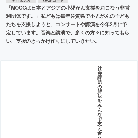
「MOCCは日本とアジアの小児がん支援をおこなう非営
利団体です。」私どもは毎年佐賀県で小児がんの子ども
たちを支援しようと、コンサートや講演を今年2月に予
定しています。音楽と講演で、多くの方々に知ってもら
い、支援のきっかけ作りにしていきたい。
社
会
課
題
の
解
決
を
み
ん
な
で
支
え
合
う