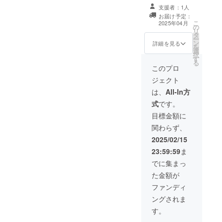
利を差し上げま
支援者：1人
す。 （相談内容
お届け予定：
など2025年3月
こ
2025年04月
の
以降にご連絡を
リ
タ
差し上げます）
ー
ン
詳細を見る
を
選
択
す
る
このプロ
ジェクト
は、
All-In方
式
です。
目標金額に
関わらず、
2025/02/15
23:59:59
ま
でに集まっ
た金額が
ファンディ
ングされま
す。