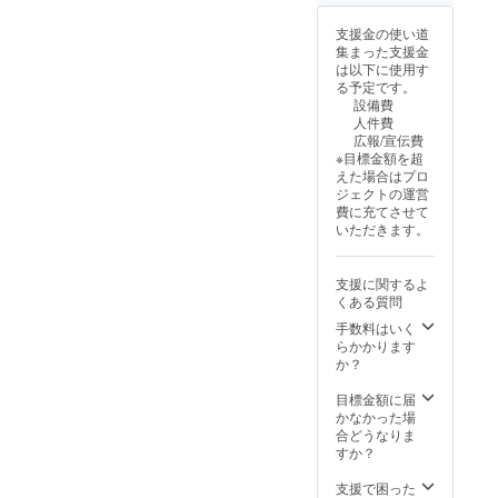
支援金の使い道
集まった支援金
は以下に使用す
る予定です。
設備費
人件費
広報/宣伝費
※目標金額を超
えた場合はプロ
ジェクトの運営
費に充てさせて
いただきます。
支援に関するよ
くある質問
手数料はいく
らかかります
か？
目標金額に届
かなかった場
合どうなりま
すか？
支援で困った