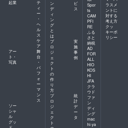
起業
テ
ン
ビ
ラスメ
Spor
ィ
デ
ス
ントに
ts
ー
ィ
対する
CAM
・
ン
考え方
PFI
ヘ
グ
クッ
RE
ル
と
キーポ
ふる
ス
は
リシー
さと
ケ
プ
実
納税
ア
ロ
施
AD
アー
舞
ジ
事
FOR
ト・
台
ェ
例
ALL
写真
・
ク
HIO
パ
ト
KOS
フ
の
HI
ォ
作
JFA
ー
り
クラ
マ
方
ウド
ン
プ
統
ファ
ス
ロ
計
ン
ソー
ジ
デ
ディ
シャ
ェ
ー
ング
ル
ク
タ
mac
グッ
ト
hi-ya
ド