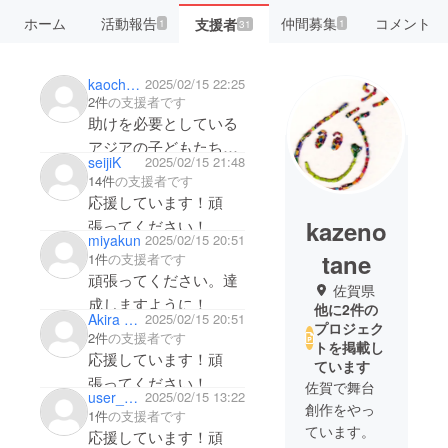
ホーム
活動報告
仲間募集
コメント
支援者
1
1
31
kaochan39
2025/02/15 22:25
2件
の支援者です
助けを必要としている
アジアの子どもたちの
seijiK
2025/02/15 21:48
ための支援活動、応援
14件
の支援者です
しています！
応援しています！頑
kazeno
張ってください！
miyakun
2025/02/15 20:51
tane
1件
の支援者です
頑張ってください。達
佐賀県
成しますように！
他に2件の
Akira Nakagawara
2025/02/15 20:51
プロジェク
2件
の支援者です
トを掲載し
応援しています！頑
ています
張ってください！
佐賀で舞台
user_d62729e4cc64
2025/02/15 13:22
創作をやっ
1件
の支援者です
ています。
応援しています！頑