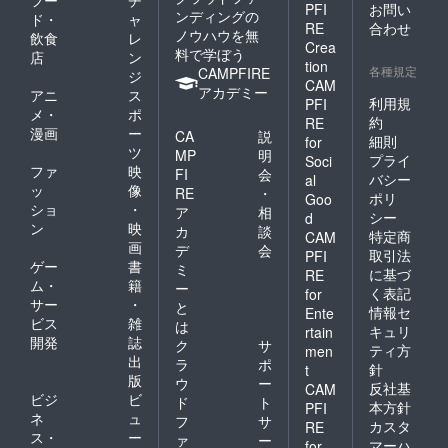
フー
チ
PFI
お問い
ンディングの
ド・
ャ
RE
合わせ
ノウハウを無
飲食
レ
Crea
料で学ぼう
店
ン
tion
各種規定
CAMPFIRE
ジ
CAM
アカデミー
アニ
ス
利用規
PFI
メ・
ポ
約
RE
漫画
ー
CA
説
細則
for
ツ
MP
明
プライ
Soci
ファ
映
FI
会
バシー
al
ッ
像
RE
・
ポリ
Goo
ショ
・
ア
相
シー
d
ン
映
カ
談
特定商
CAM
画
デ
会
取引法
PFI
ゲー
書
ミ
に基づ
RE
ム・
籍
ー
く表記
for
サー
・
と
情報セ
Ente
ビス
雑
は
キュリ
rtain
開発
誌
ク
サ
ティ方
men
出
ラ
ポ
針
t
版
ウ
ー
反社基
CAM
ビジ
ビ
ド
ト
本方針
PFI
ネ
ュ
フ
サ
カスタ
RE
ス・
ー
ァ
ー
マーハ
for