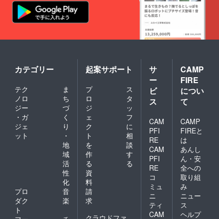
カテゴリー
起案サポート
サ
CAMP
ー
FIRE
テク
ま
プ
ス
ビ
につい
ノロ
ち
ロ
タ
ス
て
ジー
づ
ジ
ッ
・ガ
く
ェ
フ
CAM
CAMP
ジェ
り
ク
に
PFI
FIREと
ット
・
ト
相
RE
は
地
を
談
CAM
あんし
域
作
す
PFI
ん・安
活
る
る
RE
全への
性
資
コ
取り組
化
料
ミュ
み
プロ
音
請
ニ
ニュー
ダク
楽
求
ティ
ス
ト
CAM
ヘルプ
クラウドファ