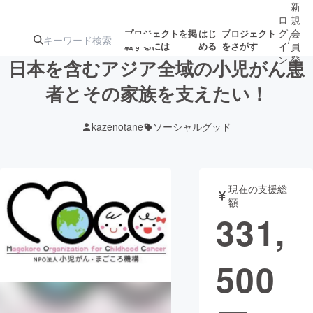
新
ロ
規
グ
会
プロジェクトを掲
はじ
プロジェクト
/
載するには
める
をさがす
イ
員
ン
登
日本を含むアジア全域の小児がん患
録
者とその家族を支えたい！
人気のプロ
注目のリ
注目の新着プロ
募集終了が近いプ
もうすぐ公開
kazenotane
ソーシャルグッド
ジェクト
ターン
ジェクト
ロジェクト
されます
アート・写真
音楽
現在の支援総
額
331,
テクノロジー・ガジェット
ゲーム・サ
500
映像・映画
書籍・雑誌
ビジネス・起業
チャレンジ