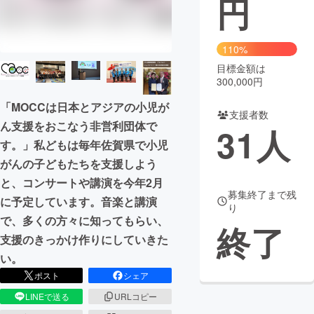
円
まちづくり・地域活性化
110%
目標金額は
CAMPFIRE for Social Good
CAMPFIRE Creation
300,000円
CAMPFIREふるさと納税
machi-ya
コミュニティ
「MOCCは日本とアジアの小児が
支援者数
ん支援をおこなう非営利団体で
31
人
す。」私どもは毎年佐賀県で小児
がんの子どもたちを支援しよう
と、コンサートや講演を今年2月
募集終了まで残
に予定しています。音楽と講演
り
で、多くの方々に知ってもらい、
終了
支援のきっかけ作りにしていきた
い。
ポスト
シェア
LINEで送る
URLコピー