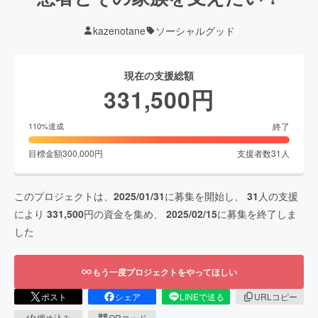
kazenotane
ソーシャルグッド
現在の支援総額
331,500
円
終了
110
%達成
目標金額
300,000
円
支援者数
31
人
このプロジェクトは、
2025/01/31
に募集を開始し、
31
人の支援
により
331,500
円の資金を集め、
2025/02/15
に募集を終了しま
した
もう一度プロジェクトをやってほしい
ポスト
シェア
LINEで送る
URLコピー
埋め込み
QRコード