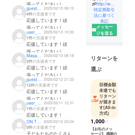
子どもたち
張ってください！
http://www.kazenotane.com
と作品など
guest53dec4cf1634
2025/02/15 08:12
特定商取引
4件
の支援者です
創作するの
法に基づく
応援しています！頑
表記
が好きで、
メッセー
張ってください！
特に音楽の
user_e2e1e8dd8584
2025/02/13 10:20
ジを送る
あるミュー
1件
の支援者です
ジカルはい
応援しています！頑
い。
張ってください！
中高年の
MasahiroMomosaki600620
2025/02/13 08:18
リターンを
方々と芝居
2件
の支援者です
応援しています！頑
を創るのは
選ぶ
ステキな体
張ってください！
guestd7ea83dcd7
2025/02/12 21:23
験になって
目標金額
12件
の支援者です
います。
未達でも
応援しています！頑
舞台は素晴
リターン
張ってください！
らしい‼️
が届きま
user_5c7efb162b44
2025/02/11 12:31
す
(All-in
1件
の支援者です
方式)
応援しています！
1,000
ON THE ROAD KOBA
2025/02/10 23:04
円
3件
の支援者です
【お礼のメッ
子どもたちのたくさん
セージ】 感謝の