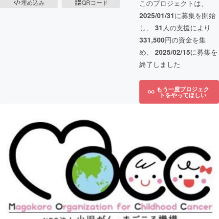
埋め込み
QRコード
このプロジェクトは、
2025/01/31
に募集を開始
し、
31
人の支援により
331,500
円の資金を集
め、
2025/02/15
に募集を
終了しました
もう一度プロジェク
トをやってほしい