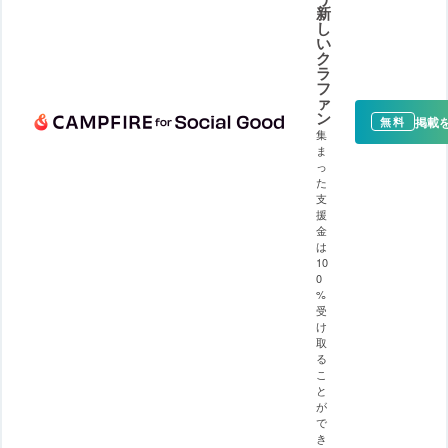
新
し
い
ク
ラ
フ
ァ
ン
掲載
無料
集
ま
っ
た
支
援
金
は
10
0
%
受
け
取
る
こ
と
が
で
き