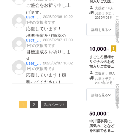
前入りご支援証
ご盛会をお祈り申し上
（青）をお送り
支援者：6人
します
げます。
お届け予定：
user_a6309183be94
2025/02/08 10:22
こ
2025年03月
の
1件
の支援者です
リ
タ
ー
応援しています！
ン
詳細を見る
を
選
標準治療及び新薬の開
択
す
user_4cfce8825004
2025/02/07 17:09
る
発が進み
1件
の支援者です
10,000
子供達の明るい未来を
円
目標達成をお祈りしま
願っています
まごころ機構オ
す。
リジナルのお名
user_c7d706e4d494
2025/02/07 16:02
前入りご支援証
1件
の支援者です
（緑）をお送り
支援者：19人
応援しています！頑
します
お届け予定：
張ってください！
こ
2025年03月
の
リ
タ
ー
ン
詳細を見る
を
選
択
す
1
2
次のページ
る
50,000
円
中川理事長に、
病気のことなど
を相談できる権