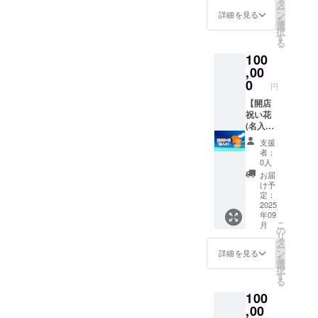
のメッ
日〜
タ
「名
剤（増
ー
セージ
2026年
ン
称」 ア
詳細を見る
粘多糖
を
を送ら
9月1日
選
イスク
類）
択
せてい
までの1
す
リー
[キャラ
る
ただき
年間
ム、ア
メルク
100
ます。
イスミ
ラッ
可能な
,00
ルク
シュ]グ
方は備
0
「原材
ラ
円
考欄に
料名」
ニュー
てお名
【開店
奄美塩
糖/重曹
前を教
祝い花
ジェ
奄美黒
えてい
(名入
ラー
糖ジェ
ただけ
り)・オ
ト：牛
ラー
支援
れば幸
リジナ
乳、グ
者：
ト：牛
いで
ルTシャ
ラ
0人
乳、グ
す。 こ
ツ】
ニュー
お届
ラ
のリ
オー
糖、生
け予
ニュー
ターン
ナー実
定：
クリー
糖、黒
は3000
家の花
2025
ム、脱
砂糖、
年09
円・そ
屋さん
脂粉
生ク
こ
月
の他の
が心を
の
乳、海
リー
リ
とにか
込めて
タ
塩/安定
ム、脱
ー
く応援
制作す
ン
剤（増
詳細を見る
脂粉乳/
を
のリ
るアレ
選
粘多糖
安定剤
択
ターン
ンジ花
す
類） 宇
(増粘多
る
と同じ
を、開
検村の
糖類) 喜
100
内容に
店時に
たまご
界島の
なりま
店頭へ
,00
バニ
ごま