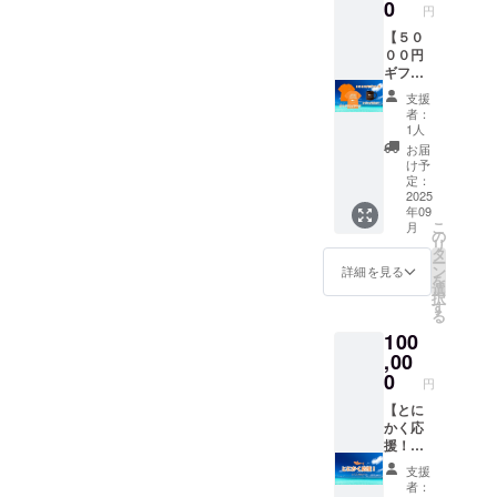
す。
飾りま
0
ラ：牛
ジェ
円
す。 ご
乳、生
ラー
支援者
【５０
クリー
ト：牛
さまの
００円
ム、グ
乳、グ
お名前
ギフト
ラ
ラ
（また
券・オ
ニュー
ニュー
支援
は企業
リジナ
糖、卵
者：
糖、生
名）
ルTシャ
黄、脱
1人
クリー
を、花
ツ・オ
脂粉
お届
ム、脱
に添え
リジナ
乳、バ
け予
脂粉
るメッ
ルマグ
定：
ニラ
乳、白
セージ
カップ
2025
ビーン
すりご
年09
カード
セッ
ズ/安定
ま/安定
こ
月
や札に
ト】 ・
の
剤（増
剤(増粘
リ
記載い
クラ
タ
粘多糖
多糖類)
ー
たしま
ファン
ン
類） 島
詳細を見る
「賞味
を
す。 店
オリジ
選
ざらめ
期限」
択
舗外観
ナルT
す
しお
なし
る
を彩る
シャツ
キャラ
「保存
100
華やか
・クラ
メル：
方法」
な演出
ファン
,00
[アイス]
-18℃以
で、開
オリジ
0
牛乳、
下の冷
円
店をお
ナルマ
グラ
凍保存
祝いし
グカッ
【とに
ニュー
「アレ
ていた
プ ・店
かく応
糖、島
ルギー
だけま
頭で使
援！・
ざら
物質」
す。 公
える５
100000
め、生
卵、乳
支援
式SNS
０００
円】 感
クリー
者：
製造者