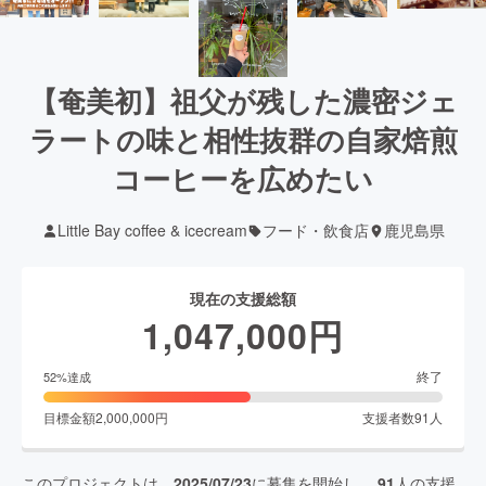
【奄美初】祖父が残した濃密ジェ
ラートの味と相性抜群の自家焙煎
コーヒーを広めたい
Little Bay coffee & icecream
フード・飲食店
鹿児島県
現在の支援総額
1,047,000
円
終了
52
%達成
目標金額
2,000,000
円
支援者数
91
人
このプロジェクトは、
2025/07/23
に募集を開始し、
91
人の支援