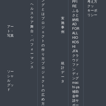
考え方
PFI
ヘ
グ
クッ
RE
ル
と
キーポ
ふる
ス
は
リシー
さと
ケ
プ
実
納税
ア
ロ
施
AD
アー
舞
ジ
事
FOR
ト・
台
ェ
例
ALL
写真
・
ク
HIO
パ
ト
KOS
フ
の
HI
ォ
作
JFA
ー
り
クラ
マ
方
ウド
ン
プ
統
ファ
ス
ロ
計
ン
ソー
ジ
デ
ディ
シャ
ェ
ー
ング
ル
ク
タ
mac
グッ
ト
hi-ya
ド
の
補助
広
金申
め
請サ
方
ポー