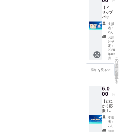
円
9月1日
5000円
【ド
までの1
のリ
リップ
年間 ・
ターン
バッグ
クラ
と同じ
２袋＋
ファン
内容に
支援
キーリ
オリジ
なりま
者：
ング＋
ナル
す。
2人
ありが
キーホ
お届
とう
ルダー
け予
メー
定：
ル】 ・
2025
年09
当店の
こ
月
イラス
の
リ
トレー
タ
ー
ターが
ン
詳細を見る
を
デザイ
選
択
ンした
す
る
奄美の
5,0
生き物
が描か
00
円
れたド
【とに
リップ
かく応
パック
援！・
・クラ
5000
ファン
支援
円】 感
オリジ
者：
謝の気
ナル
7人
持ちを
キーホ
お届