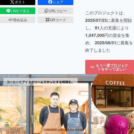
ポスト
シェア
LINEで送る
URLコピー
このプロジェクトは、
埋め込み
QRコード
2025/07/23
に募集を開始
し、
91
人の支援により
1,047,000
円の資金を集
め、
2025/08/31
に募集を
終了しました
もう一度プロジェク
トをやってほしい