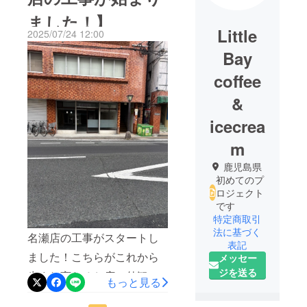
ました！】
Little
2025/07/24 12:00
Bay
coffee
&
icecrea
m
鹿児島県
初めてのプ
ロジェクト
です
特定商取引
法に基づく
名瀬店の工事がスタートし
表記
ました！こちらがこれから
メッセー
ジを送る
生まれ変わるお店の外観で
もっと見る
す。赤レンガのレトロなビ