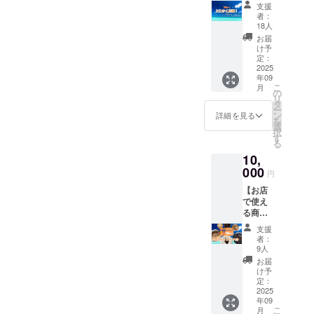
10000
ンした
支援
円】 感
奄美の
者：
謝の気
生き物
18人
持ちを
が描か
お届
込め
れたド
け予
て、
リップ
定：
オー
2025
パック
年09
ナーか
・クラ
こ
月
らお礼
ファン
の
リ
のメッ
オリジ
タ
ー
セージ
ナル
ン
詳細を見る
を
を送ら
キーホ
選
択
せてい
ルダー
す
る
ただき
・クラ
10,
ます。
ファン
可能な
000
オリジ
円
方は備
ナルス
【お店
考欄に
テッ
で使え
てお名
カー ・
る商品
前を教
店頭で
券2000
えてい
使える
支援
円分】
ただけ
カフェ
者：
・リト
れば幸
ラテ
9人
ルベイ
いで
券 有
お届
名瀬
す。 こ
効期
け予
店、瀬
のリ
定：
間：
戸内店
2025
ターン
2025年
年09
の両方
は3000
9月1
こ
月
で使え