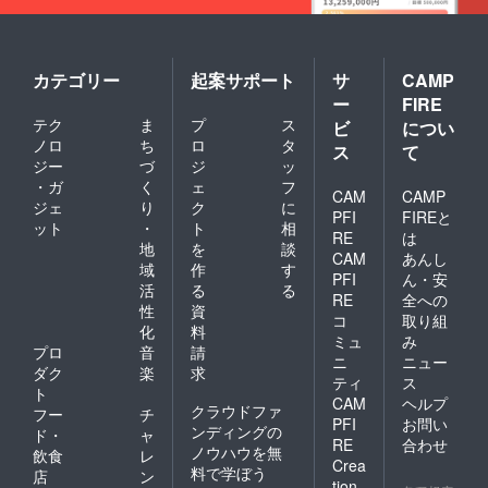
カテゴリー
起案サポート
サ
CAMP
ー
FIRE
テク
ま
プ
ス
ビ
につい
ノロ
ち
ロ
タ
ス
て
ジー
づ
ジ
ッ
・ガ
く
ェ
フ
CAM
CAMP
ジェ
り
ク
に
PFI
FIREと
ット
・
ト
相
RE
は
地
を
談
CAM
あんし
域
作
す
PFI
ん・安
活
る
る
RE
全への
性
資
コ
取り組
化
料
ミュ
み
プロ
音
請
ニ
ニュー
ダク
楽
求
ティ
ス
ト
CAM
ヘルプ
クラウドファ
フー
チ
PFI
お問い
ンディングの
ド・
ャ
RE
合わせ
ノウハウを無
飲食
レ
Crea
料で学ぼう
店
ン
tion