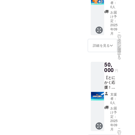
テッ
オリジ
ラ
者：
カー＆
ナルス
0人
ニュー
キーホ
テッ
糖、卵
お届
ルダー
カー 祖
け予
黄、脱
＆2000
父が残
定：
脂粉
円ギフ
2025
したイ
乳、バ
年09
ト券】
タリア
ニラ
こ
月
・オリ
製ジェ
の
ビーン
リ
ジナルT
ラート
タ
ズ/安定
ー
シャツ
マシン
ン
詳細を見る
剤（増
を
・オリ
を使
選
粘多糖
択
ジナル
い、ひ
す
類） 島
る
ステッ
とつひ
ざらめ
50,
カー ・
とつ丁
しお
オリジ
000
寧に作
キャラ
円
ナル
り上げ
メル：
【とに
キーホ
た濃厚
[アイス]
かく応
ルダー
なジェ
牛乳、
援！・
・店頭
ラート
グラ
50000
で使え
をお届
ニュー
支援
円】 感
る２０
けしま
者：
糖、島
謝の気
００円
す。
0人
ざら
持ちを
ギフト
「セッ
お届
め、生
込め
券 有
ト内
け予
クリー
て、
効期
定：
容」
ム、脱
オー
2025
間：
100ml
脂粉
年09
ナーか
2025年
カップ×
乳、海
こ
月
らお礼
9月1
の
８個
塩/安定
リ