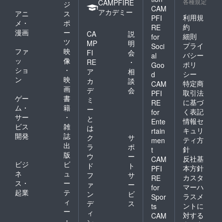
各種規定
CAMPFIRE
ジ
CAM
アカデミー
アニ
ス
利用規
PFI
メ・
ポ
約
RE
漫画
ー
CA
説
細則
for
ツ
MP
明
プライ
Soci
ファ
映
FI
会
バシー
al
ッ
像
RE
・
ポリ
Goo
ショ
・
ア
相
シー
d
ン
映
カ
談
特定商
CAM
画
デ
会
取引法
PFI
ゲー
書
ミ
に基づ
RE
ム・
籍
ー
く表記
for
サー
・
と
情報セ
Ente
ビス
雑
は
キュリ
rtain
開発
誌
ク
サ
ティ方
men
出
ラ
ポ
針
t
版
ウ
ー
反社基
CAM
ビジ
ビ
ド
ト
本方針
PFI
ネ
ュ
フ
サ
カスタ
RE
ス・
ー
ァ
ー
マーハ
for
起業
テ
ン
ビ
ラスメ
Spor
ィ
デ
ス
ントに
ts
ー
ィ
対する
CAM
・
ン