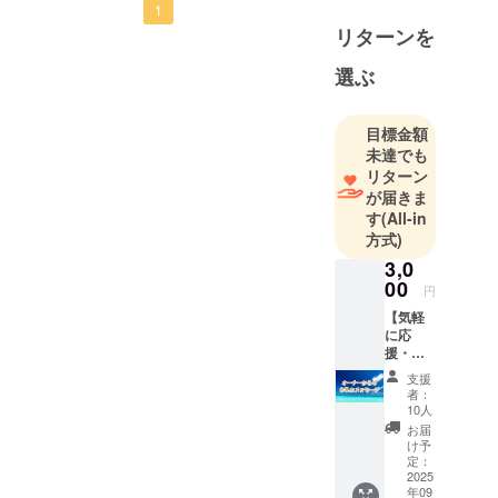
ルの1階、この場所がリトル
1
リターンを
ベイ名瀬店になります！以
下は現在の内装の様子で
選ぶ
す！内装はすっかり解体さ
目標金額
れ、コンクリートむき出し
未達でも
の状態。ここから、皆さま
リターン
が届きま
に心地よい時間を過ごして
す
(All-in
いただける空間に仕上げて
方式)
いきます！これから少しず
3,0
00
つ、内装工事の進捗や店舗
円
【気軽
づくりの舞台裏をこの活動
に応
報告で共有していきますの
援・お
礼の
支援
で、楽しみにしていてくだ
メッ
者：
セー
10人
さい！引き続き応援よろし
ジ】 感
お届
謝の気
くお願いいたします！
け予
持ちを
定：
込め
2025
年09
て、