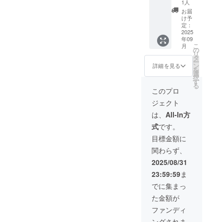
で紹介
円ギフ
謝の気
ム、脱
1人
株式会
させて
ト券
持ちを
脂粉
お届
社
いただ
有効期
込め
乳、海
け予
CASTA
きま
間：
て、
定：
塩/安定
NO 鹿児
す。 設
2025年
オー
2025
剤（増
島県大
年09
置期
9月1
ナーか
粘多糖
島郡瀬
こ
月
間：開
日〜
らお礼
の
類）
戸内町
リ
店直後
2026年
のメッ
タ
[キャラ
古仁屋
ー
の一定
9月1日
セージ
ン
メルク
詳細を見る
船津22-
を
期間
までの1
を送ら
選
ラッ
6-102
択
（例：1
年間
せてい
す
シュ]グ
る
～2週
ただき
ラ
このプロ
間）店
ます。
ニュー
ジェクト
頭に飾
可能な
糖/重曹
りま
方は備
奄美黒
は、
All-In方
す。生
考欄に
糖ジェ
式
です。
花のた
てお名
ラー
め、枯
前を教
ト：牛
目標金額に
れ具合
えてい
乳、グ
関わらず、
などを
ただけ
ラ
見て管
れば幸
ニュー
2025/08/31
理しま
いで
糖、黒
23:59:59
ま
す。 掲
す。 こ
砂糖、
載する
のリ
生ク
でに集まっ
お名
ターン
リー
た金額が
前：本
は3000
ム、脱
名・
円・そ
脂粉乳/
ファンディ
ニック
の他の
安定剤
ングされま