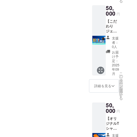
る
ただき
ム、ア
50,
ます。
イスミ
可能な
000
ルク
円
方は備
「原材
【こだ
考欄に
料名」
わり
てお名
奄美塩
ジェ
前を教
ジェ
ラート
えてい
ラー
支援
とグッ
ただけ
ト：牛
者：
ズ沢山
れば幸
乳、グ
0人
セッ
いで
ラ
お届
ト】 ・
す。 こ
ニュー
け予
こだわ
のリ
定：
糖、生
りジェ
2025
ターン
クリー
年09
ラート
は3000
ム、脱
こ
月
・クラ
円・そ
の
脂粉
リ
ファン
の他の
タ
乳、海
ー
オリジ
とにか
ン
塩/安定
詳細を見る
を
ナルマ
く応援
選
剤（増
択
グカッ
のリ
す
粘多糖
る
プ ・ク
ターン
類） 宇
50,
ラファ
と同じ
検村の
ンオリ
000
内容に
たまご
円
ジナル
なりま
バニ
【オリ
キーホ
す。
ラ：牛
ジナルT
ルダー
乳、生
シャツ
・クラ
クリー
＆ス
ファン
ム、グ
支援