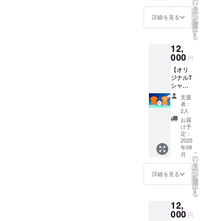
円・と
の
日〜
リ
る商品
にかく
タ
2026年
ー
券 有
応援
ン
9月1日
詳細を見る
を
効期限
5000円
選
までの1
択
2025年
のリ
す
年間 ド
る
9月〜
ターン
リップ
12,
2026年
と同じ
パック
8月まで
000
内容に
につい
円
なりま
て 名
【オリ
す。
称：自
ジナルT
家焙煎
シャツ
レギュ
＆オリ
ラー
支援
ジナル
コー
者：
キーホ
2人
ヒー
ル
（ド
お届
ダー】
け予
リップ
・クラ
定：
パッ
ファン
2025
ク） 内
年09
オリジ
容量：
こ
月
ナルT
の
各10g ×
リ
シャツ
タ
2袋 保
ー
・クラ
ン
詳細を見る
存方
を
ファン
選
法：直
択
オリジ
す
射日
る
ナル
光、高
12,
キーホ
温多湿
ルダー
000
を避け
円