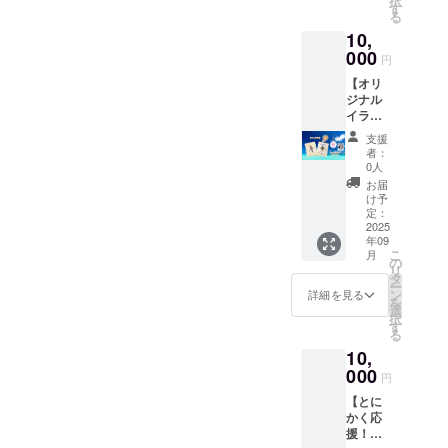
択
2025年
円のリ
す
て保存
る
9月〜
ターン
賞味期
10,
2026年
と同じ
限：製
8月まで
000
内容に
造日よ
円
なりま
り3ヶ月
【オリ
す。
（具体
ジナル
的に記
イラス
載） 原
ト ド
材料
支援
リップ
名：ブ
者：
パック
0人
レンド
２種
コー
お届
セット
け予
ヒー豆
＆オリ
定：
（季節
ジナル
2025
により
年09
キーホ
中身は
こ
月
ルダー
の
異なり
リ
＆ス
タ
ます）
ー
テッ
ン
詳細を見る
添加
を
カー&カ
選
物：な
択
フェラ
す
し アレ
る
テ券】
ルギー
10,
・当店
表示：
のイラ
000
特にな
円
スト
し
【とに
レー
かく応
ターが
援！・
デザイ