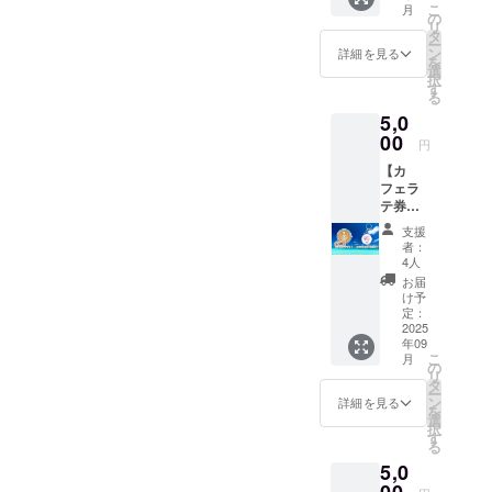
こ
月
オー
の
リ
ナーか
タ
ー
らお礼
ン
詳細を見る
を
のメッ
選
択
セージ
す
る
を送ら
5,0
せてい
ただき
00
円
ます。
【カ
可能な
フェラ
方は備
テ券＋
考欄に
オリジ
てお名
支援
ナル
前を教
者：
キーホ
えてい
4人
ル
ただけ
お届
ダー】
れば幸
け予
・店頭
いで
定：
で使え
2025
す。 こ
年09
る カ
のリ
こ
月
フェラ
ターン
の
リ
テ券
はとに
タ
ー
有効期
かく応
ン
詳細を見る
を
間：
援
選
択
2025年
10000
す
る
9月1
円・と
5,0
日〜
にかく
2026年
00
応援