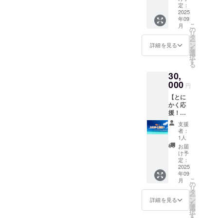
父が残
定：
したイ
2025
年09
タリア
こ
月
製ジェ
の
リ
ラート
タ
ー
マシン
ン
詳細を見る
を
を使
選
択
い、ひ
す
る
とつひ
30,
とつ丁
寧に作
000
円
り上げ
【とに
た濃厚
かく応
なジェ
援！・
ラート
30000
をお届
支援
円】 感
けしま
者：
謝の気
す。
1人
持ちを
「セッ
お届
込め
ト内
け予
て、
容」
定：
オー
2025
100ml
年09
ナーか
カップ×
こ
月
らお礼
８個
の
リ
のメッ
「名
タ
ー
セージ
称」 ア
ン
詳細を見る
を
を送ら
イスク
選
択
せてい
リー
す