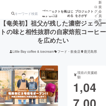
新
ロ
規
グ
会
プロジェクトを掲
はじ
プロジェクト
/
載するには
める
をさがす
イ
員
ン
登
【奄美初】祖父が残した濃密ジェラー
録
トの味と相性抜群の自家焙煎コーヒー
を広めたい
人気のプロ
注目のリ
注目の新着プロ
募集終了が近いプ
もうすぐ公開
ジェクト
ターン
ジェクト
ロジェクト
されます
Little Bay coffee & icecream
フード・飲食店
鹿児島県
アート・写真
音楽
現在の支援総
テクノロジー・ガジェット
ゲーム・サ
額
1,04
映像・映画
書籍・雑誌
7,00
ビジネス・起業
チャレンジ