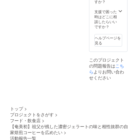
わせて
すか？
ルギー
タグ付
物質」
け可能
支援で困った
卵、乳
です。
時はどこに相
製造者
談したらいい
株式会
ですか？
社
CASTA
NO 鹿児
ヘルプページを
島県大
見る
島郡瀬
戸内町
古仁屋
このプロジェクト
船津22-
の問題報告は
こち
6-102
ら
よりお問い合わ
せください
トップ
>
プロジェクトをさがす
>
フード・飲食店
>
【奄美初】祖父が残した濃密ジェラートの味と相性抜群の自
家焙煎コーヒーを広めたい
>
活動報告一覧