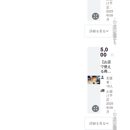
込め
ルダー
け予
て、
・あり
定：
オー
2025
がとう
年09
ナーか
メッ
こ
月
らお礼
セージ
の
リ
のメッ
ドリッ
タ
ー
セージ
プパッ
ン
詳細を見る
を
を送ら
クにつ
選
択
せてい
いて 名
す
る
ただき
称：自
5,0
ます。
家焙煎
可能な
00
レギュ
円
方は備
ラー
【お店
考欄に
コー
で使え
てお名
ヒー
る商品
前を教
（ド
券1000
えてい
リップ
支援
円分】
ただけ
パッ
者：
・リト
れば幸
ク） 内
19人
ルベイ
いで
容量：
お届
名瀬
す。 こ
各10g ×
け予
店、瀬
のリ
定：
2袋 保
戸内店
2025
ターン
存方
年09
の両方
は3000
法：直
こ
月
で使え
円・と
の
射日
リ
る商品
にかく
タ
光、高
ー
券 有
応援
ン
温多湿
詳細を見る
を
効期限
10000
選
を避け