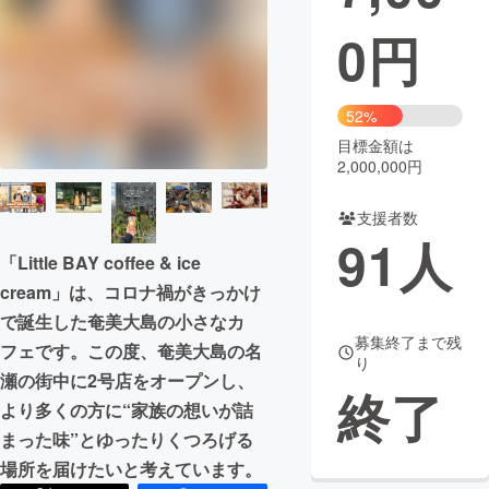
0
円
まちづくり・地域活性化
CAMPFIRE for Social Good
CAMPFIRE Creation
52%
CAMPFIREふるさと納税
machi-ya
コミュニティ
目標金額は
2,000,000円
支援者数
91
人
「Little BAY coffee & ice
cream」は、コロナ禍がきっかけ
で誕生した奄美大島の小さなカ
募集終了まで残
フェです。この度、奄美大島の名
り
瀬の街中に2号店をオープンし、
終了
より多くの方に“家族の想いが詰
まった味”とゆったりくつろげる
場所を届けたいと考えています。