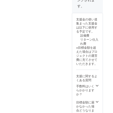
ネー
とにか
(増粘多
ム・企
く応援
糖類) 喜
す。
業名な
のリ
界島の
どを選
ターン
ごま
択いた
と同じ
ジェ
支援金の使い道
だけま
内容に
ラー
集まった支援金
す（公
なりま
ト：牛
は以下に使用す
序良俗
す。
乳、グ
る予定です。
に反し
ラ
設備費
ない範
ニュー
リターン仕入
囲）。※
糖、生
れ費
備考欄
クリー
※目標金額を超
にて名
ム、脱
えた場合はプロ
前の記
脂粉
ジェクトの運営
入をお
乳、白
費に充てさせて
願いい
すりご
いただきます。
たしま
ま/安定
す。
剤(増粘
SNS紹
多糖類)
支援に関するよ
介：ご
「賞味
くある質問
支援者
期限」
さまの
手数料はいく
なし
SNSア
らかかります
「保存
カウン
か？
方法」
トをご
-18℃以
希望の
目標金額に届
下の冷
場合
かなかった場
凍保存
は、合
合どうなりま
「アレ