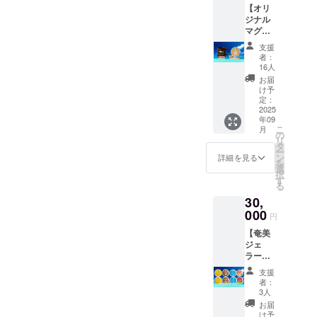
て保存
【オリ
賞味期
ジナル
限：製
マグ
造日よ
カップ
り3ヶ月
支援
＆カ
者：
（具体
フェラ
16人
的に記
テ券】
お届
載） 原
・クラ
け予
材料
ファン
定：
名：ブ
オリジ
2025
レンド
年09
ナルマ
コー
こ
月
グカッ
の
ヒー豆
リ
プ ・店
タ
（季節
ー
頭で使
ン
詳細を見る
により
を
えるカ
選
中身は
択
フェラ
す
異なり
る
テ券
ます）
30,
有効期
添加
間：
000
円
物：な
2025年
し アレ
【奄美
9月1
ルギー
ジェ
日〜
表示：
ラート
2026年
特にな
オスス
9月1日
支援
し
メつめ
までの1
者：
合わ
年間
3人
せ】8個
お届
入り 祖
け予